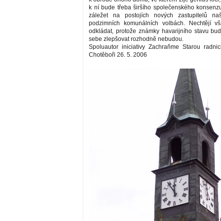
k ní bude třeba širšího společenského konsenz
záležet na postojích nových zastupitelů n
podzimních komunálních volbách. Nechtějí vš
odkládat, protože známky havarijního stavu b
sebe zlepšovat rozhodně nebudou.
Spoluautor iniciativy Zachraňme Starou radnic
Chotěboři 26. 5. 2006