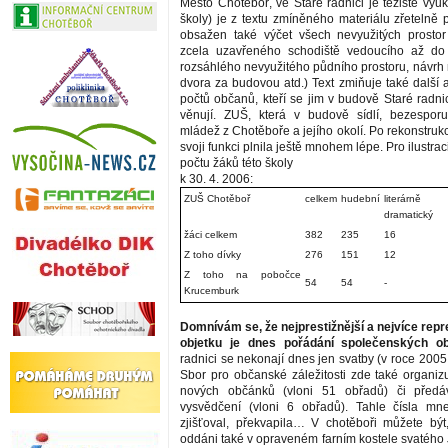
Město Chotěboř, ve Staré radnici je těžiště výu
školy) je z textu zmíněného materiálu zřetelně 
obsažen také výčet všech nevyužitých prostor
zcela uzavřeného schodiště vedoucího až do 
rozsáhlého nevyužitého půdního prostoru, návrh 
dvora za budovou atd.) Text zmiňuje také další a
počtů občanů, kteří se jim v budově Staré radni
věnují. ZUŠ, která v budově sídlí, bezesporu
mládež z Chotěboře a jejího okolí. Po rekonstrukci
svoji funkci plnila ještě mnohem lépe. Pro ilustra
počtu žáků této školy
k 30. 4. 2006:
ZUŠ Chotěboř
celkem
hudební
literárně
dramatický
žáci celkem
382
235
16
Z toho dívky
276
151
12
Z toho na pobočce
54
54
-
Krucemburk
Domnívám se, že nejprestižnější a nejvíce repr
objetku je dnes pořádání společenských ob
radnici se nekonají dnes jen svatby (v roce 2005 
Sbor pro občanské záležitosti zde také organizu
nových občánků (vloni 51 obřadů) či předáv
vysvědčení (vloni 6 obřadů). Tahle čísla mn
zjišťoval, překvapila… V chotěboři můžete být
oddáni také v opraveném farním kostele svatého 