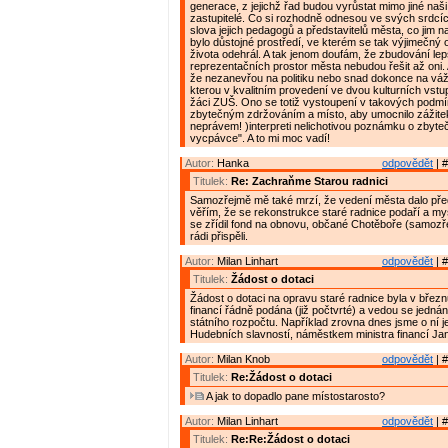
generace, z jejichž řad budou vyrůstat mimo jiné naši
zastupitelé. Co si rozhodně odnesou ve svých srdcíc
slova jejich pedagogů a představitelů města, co jim 
bylo důstojné prostředí, ve kterém se tak výjimečný 
života odehrál. A tak jenom doufám, že zbudování le
reprezentačních prostor města nebudou řešit až oni.
že nezanevřou na politiku nebo snad dokonce na vá
kterou v kvalitním provedení ve dvou kulturních vstu
žáci ZUŠ. Ono se totiž vystoupení v takových podm
zbytečným zdržováním a místo, aby umocnilo zážitek
neprávem! )interpreti nelichotivou poznámku o zbyt
vycpávce". A to mi moc vadí!
Autor:
Hanka
odpovědět
| #
Titulek:
Re: Zachraňme Starou radnici
Samozřejmě mě také mrzí, že vedení města dalo př
věřím, že se rekonstrukce staré radnice podaří a my
se zřídil fond na obnovu, občané Chotěboře (samozřej
rádi přispěli.
Autor:
Milan Linhart
odpovědět
| #
Titulek:
Žádost o dotaci
Žádost o dotaci na opravu staré radnice byla v březn
financí řádně podána (již počtvrté) a vedou se jednání,
státního rozpočtu. Například zrovna dnes jsme o ní j
Hudebních slavností, náměstkem ministra financí J
Autor:
Milan Knob
odpovědět
| #
Titulek:
Re:Žádost o dotaci
A jak to dopadlo pane místostarosto?
Autor:
Milan Linhart
odpovědět
| #
Titulek:
Re:Re:Žádost o dotaci