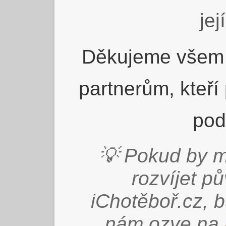
jej
Děkujeme všem 
partnerům, kteří
pod
💡 Pokud by m
rozvíjet p
iChotěboř.cz, 
nám ozve na