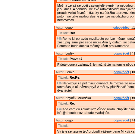
Možná že až se opět zastupitelé vymění a nebudou t
jsou dnes. A nebudou ve své ratolesti vidět hokejov
proudit velké finanční částky na údržbu a provoz zim
potom se také najdou slušné peníze na údržbu či opr
nemovitosti.
Autor:
gogo
odpovědět
| #1
Titulek:
Re:
Re, to jsi opravdu myslíte že peníze město nemá?
zastupují sami pro sebe určitě.Ana ty ostatní se ček
Potom to bude docela měkný kšeft pro kamaráda.
Autor:
Luděk
odpovědět
| #1
Titulek:
Pravda?
Píšete docela zajímavě, je možné že na tom je něco 
Autor:
Lenka
odpovědět
| #1
Titulek:
Re:Re:
Na věži je za pět minut dvanáct.Je možné že ně
tento čas je už dávno pryč.A měl by přiložit další foto
dvanácté!!
Autor:
Zbyněk Mrkvička
odpovědět
| #1
Titulek:
Re:
Kdo vám co zakazuje? Vůbec nikdo. Napište článe
info@chotebor.cz a bude zveřejněn.
Autor:
gogo
odpovědět
| #1
Titulek:
Vy jste se teprve teď probudil vážený pane Mrkvička 