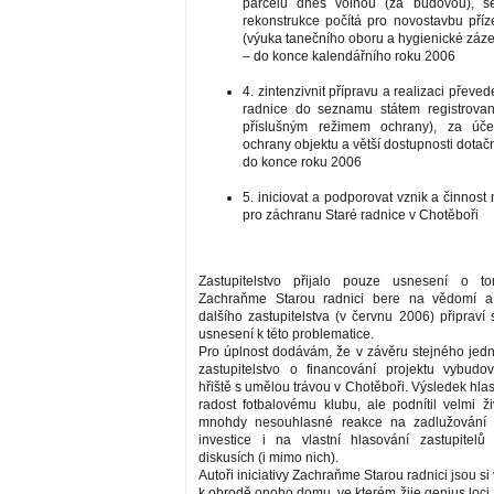
parcelu dnes volnou (za budovou), se
rekonstrukce počítá pro novostavbu pří
(výuka tanečního oboru a hygienické záz
– do konce kalendářního roku 2006
4. zintenzivnit přípravu a realizaci převed
radnice do seznamu státem registrova
příslušným režimem ochrany), za úč
ochrany objektu a větší dostupnosti dotač
do konce roku 2006
5. iniciovat a podporovat vznik a činnos
pro záchranu Staré radnice v Chotěboři
Zastupitelstvo přijalo pouze usnesení o t
Zachraňme Starou radnici bere na vědomí a
dalšího zastupitelstva (v červnu 2006) připraví
usnesení k této problematice.
Pro úplnost dodávám, že v závěru stejného jed
zastupitelstvo o financování projektu vybudo
hřiště s umělou trávou v Chotěboři. Výsledek hlas
radost fotbalovému klubu, ale podnítil velmi ž
mnohdy nesouhlasné reakce na zadlužování 
investice i na vlastní hlasování zastupitelů
diskusích (i mimo nich).
Autoři iniciativy Zachraňme Starou radnici jsou si
k obrodě onoho domu, ve kterém žije genius loci