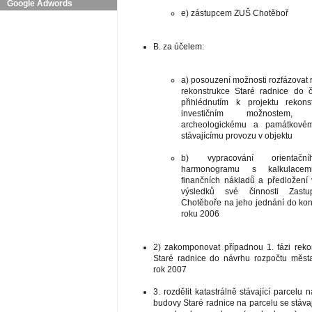
Google Adwords
e) zástupcem ZUŠ Chotěboř
B. za účelem:
a) posouzení možnosti rozfázovat r
rekonstrukce Staré radnice do 
přihlédnutím k projektu rekons
investičním možnostem, 
archeologickému a památkové
stávajícímu provozu v objektu
b) vypracování orientačn
harmonogramu s kalkulacemi 
finančních nákladů a předložení
výsledků své činnosti Zastup
Chotěboře na jeho jednání do ko
roku 2006
2) zakomponovat případnou 1. fázi reko
Staré radnice do návrhu rozpočtu měst
rok 2007
3. rozdělit katastrálně stávající parcelu n
budovy Staré radnice na parcelu se stávaj