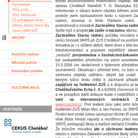
tohoto pozoruhodného historického objektu, kt
Gymnázium
adrese Chotěboř Náměstí T. G. Masaryka 32
VOŠ a OA
informován o situaci kolem objektu během posle
SOU Technické
protože jsem spoluautorem textu s názvem Z
ZŠ a Praktická škola
radnici, dovoluji si tímto článkem uvést 
Dětský domov Nová Ves
podrobností o iniciativě
Zachraňme Starou radni
Spíše než o projekt
jde zatím o iniciativu
, kterou 
Junior DDM-SVČ
Zachraňme Starou radnici
, počátky iniciativy 
ARCHIV
rámci činnosti SRPŠ při ZUŠ Chotěboř na podzim
Iniciativa je i s výčtem aktivit, které dnes v této b
fotodokumentací a popisem největších stave
Radniční okénko
„neduhů“
prezentována v šestnáctistránkovém
byl zastupitelům předložen na jejich pravide
Městská policie
15.5.2006 (ve skutečnosti s týdenním předsti
seznámení). Obsahuje i přehled toho, co bylo 
Komunální politika
záchranu objektu uděláno, stejně tak uvádí k
kterými tvůrci textu chtějí k záchraně přispě
zapůjčení na ředitelství ZUŠ
a k dispozici je t
KULTURNÍ AKCE
Chotěbořského Echa č. 5
a 6/2006 (červnové čí
a ve prospěch další diskuze bude v nejbližších
také na internetových stránkách 
www.zuschot.cz
. Pod textem jsou jako jeho tvů
PARTNEŘI
ředitelství ZUŠ Milan Moc a Jan Pavlas, za SRPŠ p
Finální text vznikl úzkou spoluprací těchto tří osob,
však třeba hledat nápady a nezištnou práci oso
SRPŠ, pedagogů školy a dalších občanů Chotěbo
Že tvůrcům iniciativy
jde o záchranu budovy
nikoliv o záchranu Základní umělecké školy (zřiz