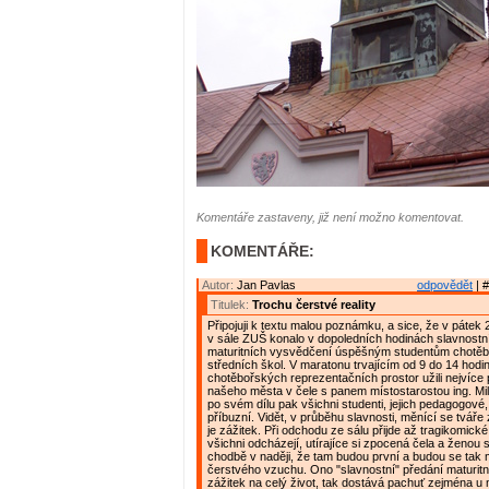
Komentáře zastaveny, již není možno komentovat.
KOMENTÁŘE:
Autor:
Jan Pavlas
odpovědět
| #
Titulek:
Trochu čerstvé reality
Připojuji k textu malou poznámku, a sice, že v pátek 2
v sále ZUŠ konalo v dopoledních hodinách slavnostn
maturitních vysvědčení úspěšným studentům chotě
středních škol. V maratonu trvajícím od 9 do 14 hodin
chotěbořských reprezentačních prostor užili nejvíce 
našeho města v čele s panem místostarostou ing. Mi
po svém dílu pak všichni studenti, jejich pedagogové,
příbuzní. Vidět, v průběhu slavnosti, měnící se tváře
je zážitek. Při odchodu ze sálu přijde až tragikomické
všichni odcházejí, utírajíce si zpocená čela a ženou
chodbě v naději, že tam budou první a budou se tak 
čerstvého vzuchu. Ono "slavnostní" předání maturit
zážitek na celý život, tak dostává pachuť zejména u 