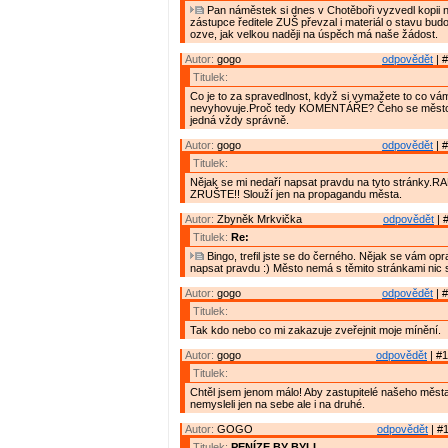
Pan náměstek si dnes v Chotěboři vyzvedl kopii n
zástupce ředitele ZUŠ převzal i materiál o stavu budov
ozve, jak velkou naději na úspěch má naše žádost.
Autor:
gogo
odpovědět
| #
Titulek:
Co je to za spravedlnost, když si vymažete to co vá
nevyhovuje.Proč tedy KOMENTÁŘE? Čeho se město 
jedná vždy správně.
Autor:
gogo
odpovědět
| #
Titulek:
Nějak se mi nedaří napsat pravdu na tyto stránky.R
ZRUŠTE!! Slouží jen na propagandu města.
Autor:
Zbyněk Mrkvička
odpovědět
| 
Titulek:
Re:
Bingo, trefil jste se do černého. Nějak se vám op
napsat pravdu :) Město nemá s těmito stránkami nic
Autor:
gogo
odpovědět
| #
Titulek:
Tak kdo nebo co mi zakazuje zveřejnit moje mínění.
Autor:
gogo
odpovědět
| #1
Titulek:
Chtěl jsem jenom málo! Aby zastupitelé našeho měs
nemysleli jen na sebe ale i na druhé.
Autor:
GOGO
odpovědět
| #1
Titulek:
PENÍZE BY BYLI.