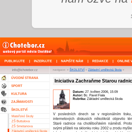
PUBLIKUJTE
|
INZERUJTE
|
NAPIŠTE NÁM
|
REDAKCE
|
ONLINE 
info@ichotebor.cz
navigace: »
ŠKOLSTVÍ
»
Základní umělecká škola
»
ÚVODNÍ STRANA
Iniciativa Zachraňme Starou radnic
SPORT
Datum:
27. květen 2006, 15:09
KULTURA
Autor:
Bc. Pavel Fiala
Rubrika:
Základní umělecká škola
ZAJÍMAVOSTI
ŠKOLSTVÍ
V posledních dnech se v regionálním tisku
Mateřské školy
internetových diskusích několikrát objevilo t
ZŠ Buttulova
Staré radnice na chotěbořském náměstí. Proto
ZŠ Smetanova
svými přáteli na sklonku roku 2002 u zrodu myšl
Základní umělecká škola