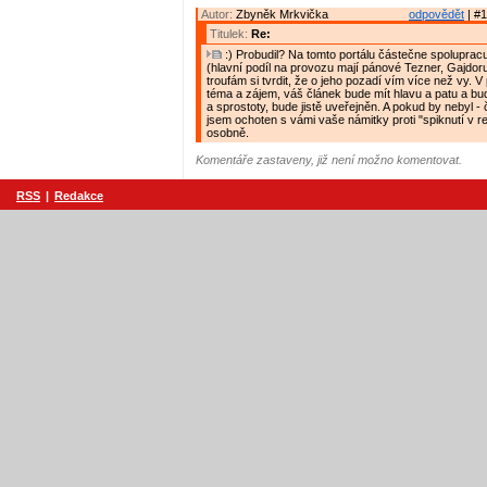
Autor:
Zbyněk Mrkvička
odpovědět
| #1
Titulek:
Re:
:) Probudil? Na tomto portálu částečne spolupracu
(hlavní podíl na provozu mají pánové Tezner, Gajdor
troufám si tvrdit, že o jeho pozadí vím více než vy. V
téma a zájem, váš článek bude mít hlavu a patu a bud
a sprostoty, bude jistě uveřejněn. A pokud by nebyl 
jsem ochoten s vámi vaše námitky proti "spiknutí v r
osobně.
Komentáře zastaveny, již není možno komentovat.
RSS
|
Redakce