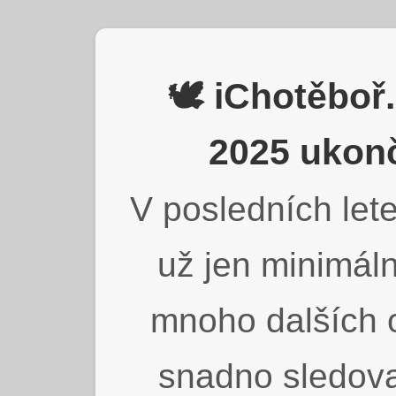
🕊️ iChotěbo
2025 ukonč
V posledních lete
už jen minimáln
mnoho dalších o
snadno sledova