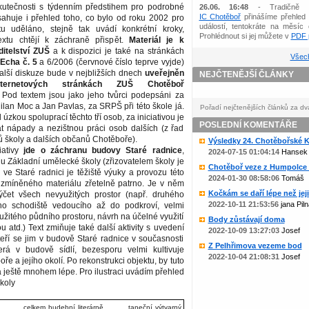
kutečnosti s týdenním předstihem pro podrobné
26.06. 16:48
- Tradičně 
IC Chotěboř
přinášíme přehled 
ahuje i přehled toho, co bylo od roku 2002 pro
událostí, tentokráte na měsíc 
u uděláno, stejně tak uvádí konkrétní kroky,
Prohlédnout si jej můžete v
PDF p
textu chtějí k záchraně přispět.
Materiál je k
ditelství ZUŠ
a k dispozici je také na stránkách
Všech
Echa č. 5
a 6/2006 (červnové číslo teprve vyjde)
alší diskuze bude v nejbližších dnech
uveřejněn
NEJČTENĚJŠÍ ČLÁNKY
ernetových stránkách ZUŠ Chotěboř
. Pod textem jsou jako jeho tvůrci podepsáni za
Milan Moc a Jan Pavlas, za SRPŠ při této škole já.
Pořadí nejčtenějších článků za dv
l úzkou spoluprací těchto tří osob, za iniciativou je
POSLEDNÍ KOMENTÁŘE
at nápady a nezištnou práci osob dalších (z řad
školy a dalších občanů Chotěboře).
Výsledky 24. Chotěbořské Ko
iativy
jde o záchranu budovy Staré radnice
,
2024-07-15 01:04:14
Hansek
nu Základní umělecké školy (zřizovatelem školy je
Chotěboř veze z Humpolce b
ve Staré radnici je těžiště výuky a provozu této
2024-01-30 08:58:06
Tomáš
u zmíněného materiálu zřetelně patrno. Je v něm
Kočkám se daří lépe než jejic
čet všech nevyužitých prostor (např. druhého
2022-10-11 21:53:56
jana Piln
ho schodiště vedoucího až do podkroví, velmi
žitého půdního prostoru, návrh na účelné využití
Body zůstávají doma
 atd.) Text zmiňuje také další aktivity s uvedení
2022-10-09 13:27:03
Josef
eří se jim v budově Staré radnice v současnosti
Z Pelhřimova vezeme bod
erá v budově sídlí, bezesporu velmi kultivuje
2022-10-04 21:08:31
Josef
e a jejího okolí. Po rekonstrukci objektu, by tuto
la ještě mnohem lépe. Pro ilustraci uvádím přehled
koly
celkem
hudební
literárně
taneční
výtvarný