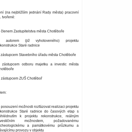
ení (na nejbližším jednání Rady města) pracovní
. tvořené:
 členem Zastupitelstva města Chotěboře
) autorem (již vyhotoveného) projektu
konstrukce Staré radnice
) zástupcem Stavebního úřadu města Chotěboře
) zástupcem odboru majetku a investic města
hotěboře
) zástupcem ZUŠ Chotěboř
lem:
 posouzení možnosti rozfázovat realizaci projektu
ekonstrukce Staré radnice do časových etap s
řihlédnutím k projektu rekonstrukce, reálným
nvestičním možnostem, požadovanému
rcheologickému a památkovému průzkumu a
ávajícímu provozu v objektu