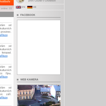
první Courier v Chotěboři
hotěboře
EN
DE
 online: 33
FACEBOOK
Vám od
kulturních
prosinec.
říloze
.
Vám od
kulturních
listopad.
říloze
.
Vám od
kulturních
íc říjnu.
říloze
.
WEB KAMERA
Vám od
kulturních
síc září.
říloze
.