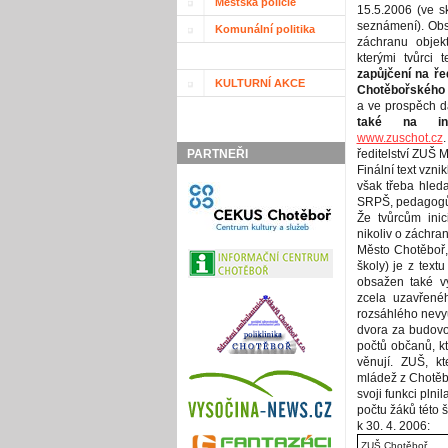
Městská policie
15.5.2006 (ve s
seznámení). Obs
Komunální politika
záchranu objekt
kterými tvůrci 
zapůjčení na ře
KULTURNÍ AKCE
Chotěbořského 
a ve prospěch d
také na int
www.zuschot.cz
PARTNEŘI
ředitelství ZUŠ 
Finální text vznik
však třeba hled
SRPŠ, pedagogů 
Že tvůrcům inic
nikoliv o záchra
Město Chotěboř, 
školy) je z text
obsažen také vý
zcela uzavřené
rozsáhlého nevyu
dvora za budovou
počtů občanů, kt
věnují. ZUŠ, kt
mládež z Chotěboř
svoji funkci plni
počtu žáků této š
k 30. 4. 2006:
ZUŠ Chotěboř