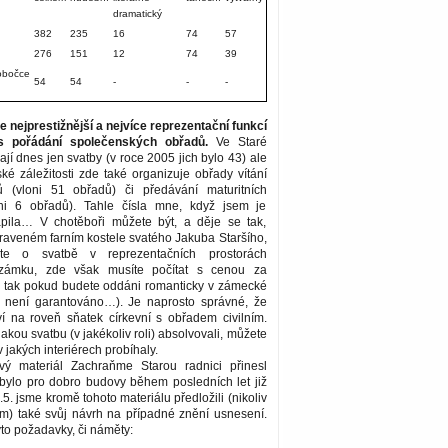
dramatický
382
235
16
74
57
276
151
12
74
39
bočce
54
54
-
-
-
 nejprestižnější a nejvíce reprezentační funkcí
s pořádání společenských obřadů.
Ve Staré
ají dnes jen svatby (v roce 2005 jich bylo 43) ale
é záležitosti zde také organizuje obřady vítání
 (vloni 51 obřadů) či předávání maturitních
oni 6 obřadů). Tahle čísla mne, když jsem je
vapila… V chotěboři můžete být, a děje se tak,
raveném farním kostele svatého Jakuba Staršího,
te o svatbě v reprezentačních prostorách
zámku, zde však musíte počítat s cenou za
ě tak pokud budete oddáni romanticky v zámecké
 není garantováno…). Je naprosto správné, že
í na roveň sňatek církevní s obřadem civilním.
jakou svatbu (v jakékoliv roli) absolvovali, můžete
 jakých interiérech probíhaly.
ový materiál Zachraňme Starou radnici přinesl
 bylo pro dobro budovy během posledních let již
5. jsme kromě tohoto materiálu předložili (nikoliv
em) také svůj návrh na případné znění usnesení.
to požadavky, či náměty: