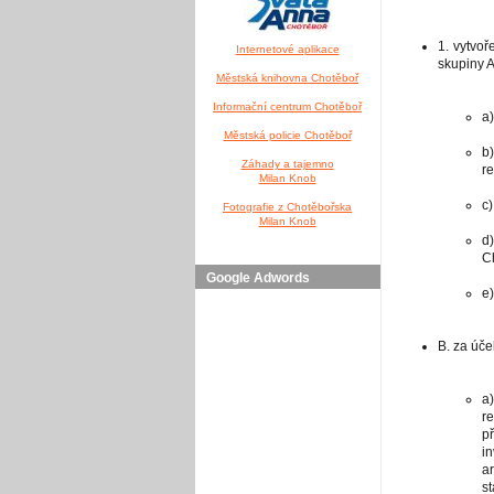
1. vytvoř
Internetové aplikace
skupiny A
Městská knihovna Chotěboř
Informační centrum Chotěboř
a)
Městská policie Chotěboř
b
Záhady a tajemno
re
Milan Knob
c
Fotografie z Chotěbořska
Milan Knob
d
C
Google Adwords
e
B. za úče
a)
r
p
i
a
st