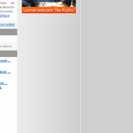
Vám od
kulturních
červenec.
říloze
.
ny krátké
a měsíce.
ule ...
od, ...
h ...
á