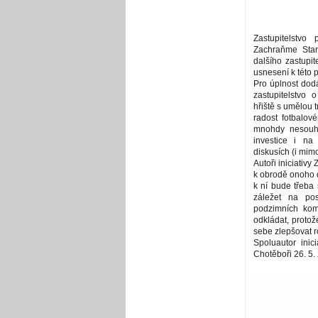
Zastupitelstvo
Zachraňme Star
dalšího zastupit
usnesení k této 
Pro úplnost dod
zastupitelstvo 
hřiště s umělou 
radost fotbalov
mnohdy nesouhl
investice i na 
diskusích (i mimo
Autoři iniciativy
k obrodě onoho d
k ní bude třeba
záležet na pos
podzimních kom
odkládat, proto
sebe zlepšovat 
Spoluautor inic
Chotěboři 26. 5.