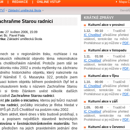
ÁM
|
REDAKCE
|
ONLINE VSTUP
Mapa C
TVÍ
»
Základní umělecká škola
»
čtenářů
KRÁTKÉ ZPRÁVY
Zachraňme Starou radnici
Kulturní akce v prosinci
1.12. 00:10
- Tradičně 
um:
27. květen 2006, 15:09
IC Chotěboř
přinášíme přehled 
or:
Bc. Pavel Fiala
ika:
Základní umělecká škola
událostí, tentokráte na měsíc 
Prohlédnout si jej můžete v
PDF p
Kulturní akce v listopadu
nech se v regionálním tisku, rozhlase i na
1.11. 01:58
- Tradičně 
iskusích několikrát objevilo téma rekonstrukce
IC Chotěboř
přinášíme přehled 
a chotěbořském náměstí. Protože jsem stál se
událostí, tentokráte na měsíc 
 sklonku roku 2002 u zrodu myšlenky na záchranu
Prohlédnout si jej můžete v
PDF p
dného historického objektu, který naleznete na
Kulturní akce v říjnu
ř Náměstí T. G. Masaryka 322, protože jsem
tuaci kolem objektu během posledních čtyř let a
1.10. 00:00
- Tradičně 
IC Chotěboř
přinášíme přehled 
poluautorem textu s názvem Zachraňme Starou
událostí, tentokráte na měs
uji si tímto článkem uvést několik dalších
Prohlédnout si jej můžete v
PDF p
ciativě
Zachraňme Starou radnici
.
ekt
jde zatím o iniciativu
, kterou její tvůrci nazvali
Kulturní akce v září
ou radnici
, počátky iniciativy je třeba hledat v
1.09. 00:48
- Tradičně 
SRPŠ při ZUŠ Chotěboř na podzim roku 2002.
IC Chotěboř
přinášíme přehled 
výčtem aktivit, které dnes v této budově probíhají, s
událostí, tentokráte na mě
í a popisem největších stavebně technických
Prohlédnout si jej můžete v
PDF p
ntována v šestnáctistránkovém materiálu
. Ten
Kulturní akce v červenci
m předložen na jejich pravidelném jednání dne