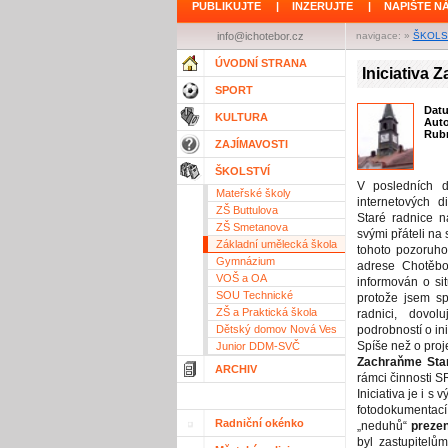
PUBLIKUJTE
|
INZERUJTE
|
NAPIŠTE N
info@ichotebor.cz
navigace: »
ŠKOLS
ÚVODNÍ STRANA
Iniciativa 
SPORT
Dat
KULTURA
Aut
Rubr
ZAJÍMAVOSTI
ŠKOLSTVÍ
V posledních d
Mateřské školy
internetových d
ZŠ Buttulova
Staré radnice n
ZŠ Smetanova
svými přáteli na
Základní umělecká škola
tohoto pozoruho
Gymnázium
adrese Chotěbo
VOŠ a OA
informován o si
SOU Technické
protože jsem s
ZŠ a Praktická škola
radnici, dovol
Dětský domov Nová Ves
podrobností o ini
Spíše než o proj
Junior DDM-SVČ
Zachraňme Star
ARCHIV
rámci činnosti 
Iniciativa je i s 
fotodokumentac
Radniční okénko
„neduhů“
preze
byl zastupitelů