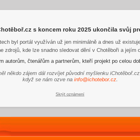
iChotěboř.cz s koncem roku 2025 ukončila svůj p
tech byl portál využíván už jen minimálně a dnes už existu
ne zdrojů, kde lze snadno sledovat dění v Chotěboři a jejím o
 autorům, čtenářům a partnerům, kteří projekt po celou dob
ěl někdo zájem dál rozvíjet původní myšlenku iChotěboř.cz
když se nám ozve na
info@ichotebor.cz
.
Skrýt oznámení