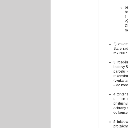
b
h
f
v
C
r
2) zakom
Staré ra
rok 2007
3. rozděl
budovy St
parcelu 
rekonstr
(výuka ta
– do kon
4. zinten
radnice 
přísluš
ochrany o
do konce
5. inicio
pro záchr