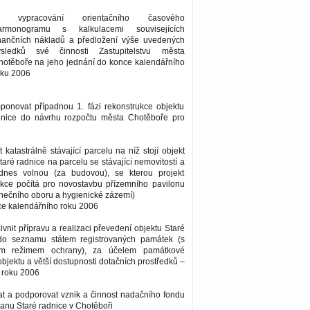
) vypracování orientačního časového
armonogramu s kalkulacemi souvisejících
inančních nákladů a předložení výše uvedených
ýsledků své činnosti Zastupitelstvu města
hotěboře na jeho jednání do konce kalendářního
oku 2006
ponovat případnou 1. fázi rekonstrukce objektu
dnice do návrhu rozpočtu města Chotěboře pro
it katastrálně stávající parcelu na níž stojí objekt
aré radnice na parcelu se stávající nemovitostí a
dnes volnou (za budovou), se kterou projekt
ukce počítá pro novostavbu přízemního pavilonu
nečního oboru a hygienické zázemí)
ce kalendářního roku 2006
zivnit přípravu a realizaci převedení objektu Staré
do seznamu státem registrovaných památek (s
ným režimem ochrany), za účelem památkové
bjektu a větší dostupnosti dotačních prostředků –
 roku 2006
vat a podporovat vznik a činnost nadačního fondu
anu Staré radnice v Chotěboři