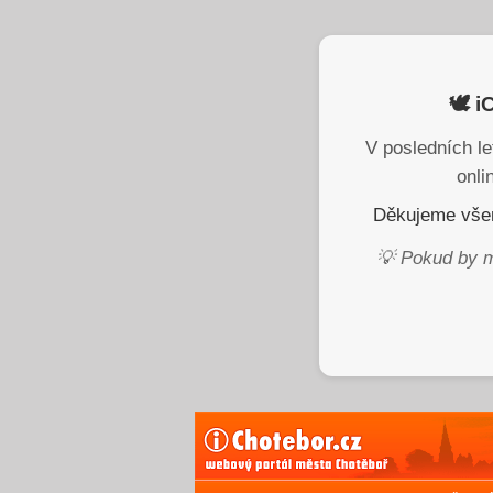
🕊️ 
V posledních le
onli
Děkujeme všem
💡 Pokud by m