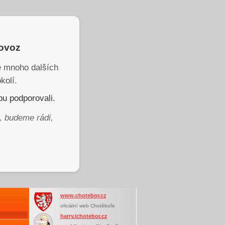
rovoz
je mnoho dalších
kolí.
u podporovali.
, budeme rádi,
www.chotebor.cz
oficiální web Chotěboře
harry.ichotebor.cz