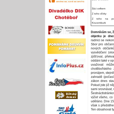
žáci celkem
Z toho dívky
Z toho na po
Krucemburk
Domnívám se, že
objetku je dne
radnici se nekon
Sbor pro občansk
nových občánků
vysvědčení (vl
zjišťoval, přek
oddáni také v op
uvažovat může
chotěbořského 
pronájem, stejn
zahradě (počasí
zákon dnes stav
Pokud jste již ně
sami srovnávat, v
Šestnáctistránk
výčet všeho, co
uděláno. Dne 15.
však s předstih
Ten obsahoval ty