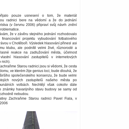
 přijalo pouze usnesení o tom, že materiál
ou radnici bere na vědomí a že do jednání
elstva (v červnu 2006) připraví svůj návrh znění
problematice.
ávám, že v závěru stejného jednání rozhodovalo
o financování projektu vybudování fotbalového
trávou v Chotěboři. Výsledek hlasování přinesl asi
ému klubu, ale podnítil velmi živé, různorodé a
asné reakce na zadlužování města, účelnost
vlastní hlasování zastupitelů v internetových
 nich).
 Zachraňme Starou radnici jsou si vědomi, že cesta
omu, ve kterém žije genius loci, bude dlouhá, že
 širšího společenského konsenzu, že bude velmi
tojích nových zastupitelů našeho města po
unálních volbách. Nechtějí však cokoliv dále
že známky havarijního stavu budovy se samy od
rozhodně nebudou.
iativy Zachraňme Starou radnici Pavel Fiala, v
 2006