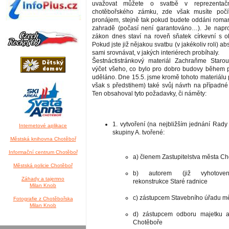
uvažovat můžete o svatbě v reprezentačn
chotěbořského zámku, zde však musíte počí
pronájem, stejně tak pokud budete oddáni roma
zahradě (počasí není garantováno…). Je napro
zákon dnes staví na roveň sňatek církevní s o
Pokud jste již nějakou svatbu (v jakékoliv roli) a
sami srovnávat, v jakých interiérech probíhaly.
Šestnáctistránkový materiál Zachraňme Starou
výčet všeho, co bylo pro dobro budovy během po
uděláno. Dne 15.5. jsme kromě tohoto materiálu př
však s předstihem) také svůj návrh na případné
Ten obsahoval tyto požadavky, či náměty:
1. vytvoření (na nejbližším jednání Rady
Internetové aplikace
skupiny A. tvořené:
Městská knihovna Chotěboř
Informační centrum Chotěboř
a) členem Zastupitelstva města C
Městská policie Chotěboř
b) autorem (již vyhotoven
Záhady a tajemno
rekonstrukce Staré radnice
Milan Knob
c) zástupcem Stavebního úřadu m
Fotografie z Chotěbořska
Milan Knob
d) zástupcem odboru majetku a
Chotěboře