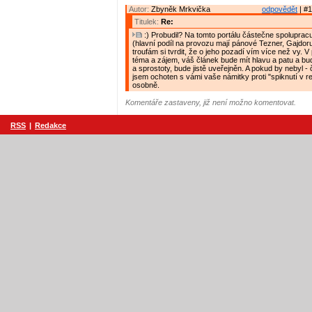
Autor:
Zbyněk Mrkvička
odpovědět
| #1
Titulek:
Re:
:) Probudil? Na tomto portálu částečne spolupracu
(hlavní podíl na provozu mají pánové Tezner, Gajdor
troufám si tvrdit, že o jeho pozadí vím více než vy. V
téma a zájem, váš článek bude mít hlavu a patu a bud
a sprostoty, bude jistě uveřejněn. A pokud by nebyl 
jsem ochoten s vámi vaše námitky proti "spiknutí v r
osobně.
Komentáře zastaveny, již není možno komentovat.
RSS
|
Redakce