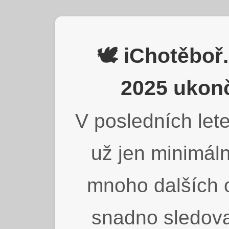
🕊️ iChotěbo
2025 ukonč
V posledních lete
už jen minimáln
mnoho dalších o
snadno sledova