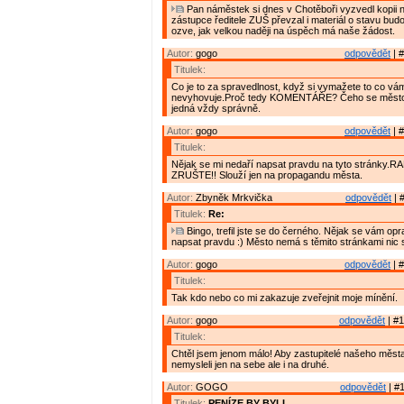
Pan náměstek si dnes v Chotěboři vyzvedl kopii n
zástupce ředitele ZUŠ převzal i materiál o stavu budov
ozve, jak velkou naději na úspěch má naše žádost.
Autor:
gogo
odpovědět
| #
Titulek:
Co je to za spravedlnost, když si vymažete to co vá
nevyhovuje.Proč tedy KOMENTÁŘE? Čeho se město 
jedná vždy správně.
Autor:
gogo
odpovědět
| #
Titulek:
Nějak se mi nedaří napsat pravdu na tyto stránky.R
ZRUŠTE!! Slouží jen na propagandu města.
Autor:
Zbyněk Mrkvička
odpovědět
| 
Titulek:
Re:
Bingo, trefil jste se do černého. Nějak se vám op
napsat pravdu :) Město nemá s těmito stránkami nic
Autor:
gogo
odpovědět
| #
Titulek:
Tak kdo nebo co mi zakazuje zveřejnit moje mínění.
Autor:
gogo
odpovědět
| #1
Titulek:
Chtěl jsem jenom málo! Aby zastupitelé našeho měs
nemysleli jen na sebe ale i na druhé.
Autor:
GOGO
odpovědět
| #1
Titulek:
PENÍZE BY BYLI.