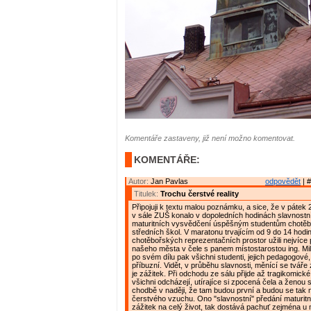
Komentáře zastaveny, již není možno komentovat.
KOMENTÁŘE:
Autor:
Jan Pavlas
odpovědět
| #
Titulek:
Trochu čerstvé reality
Připojuji k textu malou poznámku, a sice, že v pátek 2
v sále ZUŠ konalo v dopoledních hodinách slavnostn
maturitních vysvědčení úspěšným studentům chotě
středních škol. V maratonu trvajícím od 9 do 14 hodin
chotěbořských reprezentačních prostor užili nejvíce 
našeho města v čele s panem místostarostou ing. Mi
po svém dílu pak všichni studenti, jejich pedagogové,
příbuzní. Vidět, v průběhu slavnosti, měnící se tváře
je zážitek. Při odchodu ze sálu přijde až tragikomické
všichni odcházejí, utírajíce si zpocená čela a ženou
chodbě v naději, že tam budou první a budou se tak 
čerstvého vzuchu. Ono "slavnostní" předání maturit
zážitek na celý život, tak dostává pachuť zejména u 