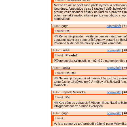
Možná že až se opět zastupitelé vymění a nebudou t
jsou dnes. A nebudou ve své ratolesti vidět hokejov
proudit velké finanční částky na údržbu a provoz zim
potom se také najdou slušné peníze na údržbu či opr
nemovitosti.
Autor:
gogo
odpovědět
| #1
Titulek:
Re:
Re, to jsi opravdu myslíte že peníze město nemá?
zastupují sami pro sebe určitě.Ana ty ostatní se ček
Potom to bude docela měkný kšeft pro kamaráda.
Autor:
Luděk
odpovědět
| #1
Titulek:
Pravda?
Píšete docela zajímavě, je možné že na tom je něco 
Autor:
Lenka
odpovědět
| #1
Titulek:
Re:Re:
Na věži je za pět minut dvanáct.Je možné že ně
tento čas je už dávno pryč.A měl by přiložit další foto
dvanácté!!
Autor:
Zbyněk Mrkvička
odpovědět
| #1
Titulek:
Re:
Kdo vám co zakazuje? Vůbec nikdo. Napište článe
info@chotebor.cz a bude zveřejněn.
Autor:
gogo
odpovědět
| #1
Titulek:
Vy jste se teprve teď probudil vážený pane Mrkvička 