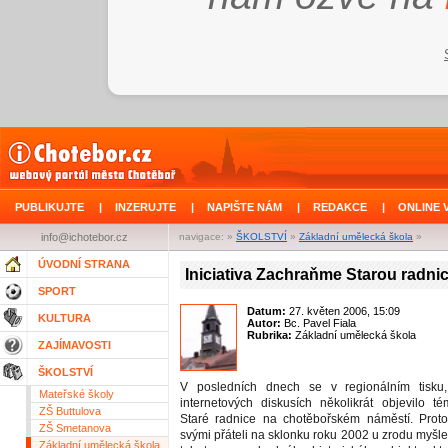
PUBLIKUJTE
|
INZERUJTE
|
NAPIŠTE NÁM
|
REDAKCE
|
ONLINE 
info@ichotebor.cz
navigace: »
ŠKOLSTVÍ
»
Základní umělecká škola
»
ÚVODNÍ STRANA
Iniciativa Zachraňme Starou radnic
SPORT
Datum:
27. květen 2006, 15:09
KULTURA
Autor:
Bc. Pavel Fiala
Rubrika:
Základní umělecká škola
ZAJÍMAVOSTI
ŠKOLSTVÍ
V posledních dnech se v regionálním tisku
Mateřské školy
internetových diskusích několikrát objevilo t
ZŠ Buttulova
Staré radnice na chotěbořském náměstí. Proto
ZŠ Smetanova
svými přáteli na sklonku roku 2002 u zrodu myšl
Základní umělecká škola