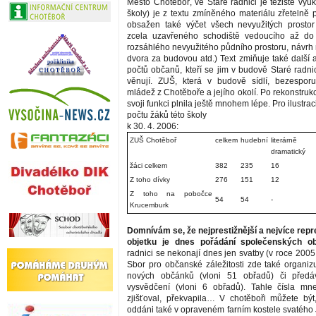
Město Chotěboř, ve Staré radnici je těžiště výu
školy) je z textu zmíněného materiálu zřetelně 
obsažen také výčet všech nevyužitých prostor
zcela uzavřeného schodiště vedoucího až do 
rozsáhlého nevyužitého půdního prostoru, návrh 
dvora za budovou atd.) Text zmiňuje také další a
počtů občanů, kteří se jim v budově Staré radni
věnují. ZUŠ, která v budově sídlí, bezesporu
mládež z Chotěboře a jejího okolí. Po rekonstrukci
svoji funkci plnila ještě mnohem lépe. Pro ilustra
počtu žáků této školy
k 30. 4. 2006:
ZUŠ Chotěboř
celkem
hudební
literárně
dramatický
žáci celkem
382
235
16
Z toho dívky
276
151
12
Z toho na pobočce
54
54
-
Krucemburk
Domnívám se, že nejprestižnější a nejvíce repr
objetku je dnes pořádání společenských ob
radnici se nekonají dnes jen svatby (v roce 2005 
Sbor pro občanské záležitosti zde také organizu
nových občánků (vloni 51 obřadů) či předáv
vysvědčení (vloni 6 obřadů). Tahle čísla mn
zjišťoval, překvapila… V chotěboři můžete být
oddáni také v opraveném farním kostele svatého 