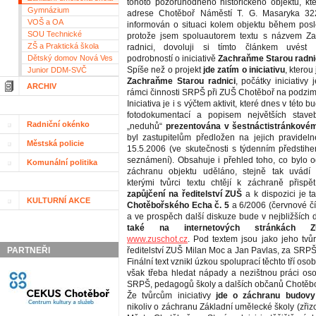
tohoto pozoruhodného historického objektu, kt
Gymnázium
adrese Chotěboř Náměstí T. G. Masaryka 32
VOŠ a OA
informován o situaci kolem objektu během posle
SOU Technické
protože jsem spoluautorem textu s názvem Z
ZŠ a Praktická škola
radnici, dovoluji si tímto článkem uvést 
Dětský domov Nová Ves
podrobností o iniciativě
Zachraňme Starou radni
Spíše než o projekt
jde zatím o iniciativu
, kterou 
Junior DDM-SVČ
Zachraňme Starou radnici
, počátky iniciativy 
ARCHIV
rámci činnosti SRPŠ při ZUŠ Chotěboř na podzim
Iniciativa je i s výčtem aktivit, které dnes v této b
fotodokumentací a popisem největších stave
Radniční okénko
„neduhů“
prezentována v šestnáctistránkovém
byl zastupitelům předložen na jejich pravide
Městská policie
15.5.2006 (ve skutečnosti s týdenním předsti
seznámení). Obsahuje i přehled toho, co bylo 
Komunální politika
záchranu objektu uděláno, stejně tak uvádí k
kterými tvůrci textu chtějí k záchraně přispě
zapůjčení na ředitelství ZUŠ
a k dispozici je t
KULTURNÍ AKCE
Chotěbořského Echa č. 5
a 6/2006 (červnové čí
a ve prospěch další diskuze bude v nejbližších
také na internetových stránkách 
www.zuschot.cz
. Pod textem jsou jako jeho tvů
PARTNEŘI
ředitelství ZUŠ Milan Moc a Jan Pavlas, za SRPŠ p
Finální text vznikl úzkou spoluprací těchto tří osob,
však třeba hledat nápady a nezištnou práci oso
SRPŠ, pedagogů školy a dalších občanů Chotěbo
Že tvůrcům iniciativy
jde o záchranu budovy
nikoliv o záchranu Základní umělecké školy (zřiz