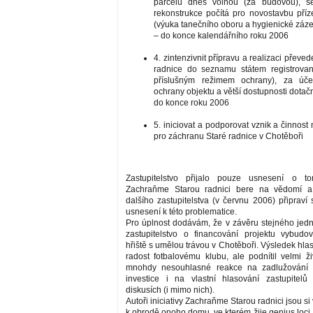
parcelu dnes volnou (za budovou), se
rekonstrukce počítá pro novostavbu pří
(výuka tanečního oboru a hygienické záz
– do konce kalendářního roku 2006
4. zintenzivnit přípravu a realizaci převed
radnice do seznamu státem registrova
příslušným režimem ochrany), za úč
ochrany objektu a větší dostupnosti dotač
do konce roku 2006
5. iniciovat a podporovat vznik a činnos
pro záchranu Staré radnice v Chotěboři
Zastupitelstvo přijalo pouze usnesení o t
Zachraňme Starou radnici bere na vědomí a
dalšího zastupitelstva (v červnu 2006) připraví
usnesení k této problematice.
Pro úplnost dodávám, že v závěru stejného jed
zastupitelstvo o financování projektu vybudo
hřiště s umělou trávou v Chotěboři. Výsledek hlas
radost fotbalovému klubu, ale podnítil velmi ž
mnohdy nesouhlasné reakce na zadlužování 
investice i na vlastní hlasování zastupitelů
diskusích (i mimo nich).
Autoři iniciativy Zachraňme Starou radnici jsou si
k obrodě onoho domu, ve kterém žije genius loci