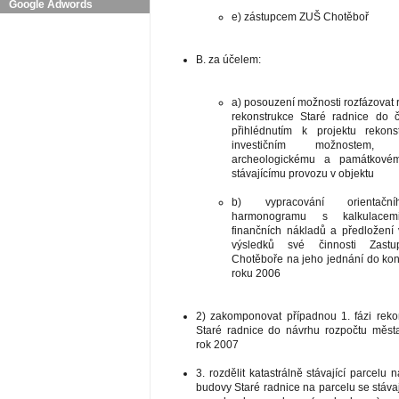
Google Adwords
e) zástupcem ZUŠ Chotěboř
B. za účelem:
a) posouzení možnosti rozfázovat r
rekonstrukce Staré radnice do 
přihlédnutím k projektu rekons
investičním možnostem, 
archeologickému a památkové
stávajícímu provozu v objektu
b) vypracování orientačn
harmonogramu s kalkulacemi 
finančních nákladů a předložení
výsledků své činnosti Zastup
Chotěboře na jeho jednání do ko
roku 2006
2) zakomponovat případnou 1. fázi reko
Staré radnice do návrhu rozpočtu měst
rok 2007
3. rozdělit katastrálně stávající parcelu n
budovy Staré radnice na parcelu se stávaj