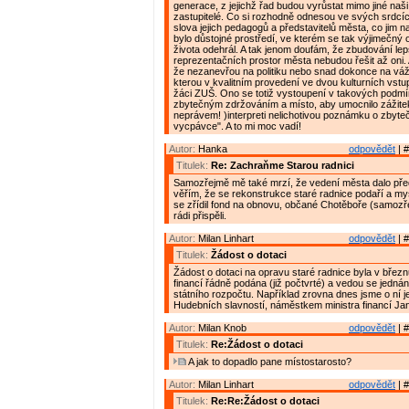
generace, z jejichž řad budou vyrůstat mimo jiné naši
zastupitelé. Co si rozhodně odnesou ve svých srdcíc
slova jejich pedagogů a představitelů města, co jim 
bylo důstojné prostředí, ve kterém se tak výjimečný 
života odehrál. A tak jenom doufám, že zbudování le
reprezentačních prostor města nebudou řešit až oni.
že nezanevřou na politiku nebo snad dokonce na vá
kterou v kvalitním provedení ve dvou kulturních vstu
žáci ZUŠ. Ono se totiž vystoupení v takových podm
zbytečným zdržováním a místo, aby umocnilo zážitek
neprávem! )interpreti nelichotivou poznámku o zbyt
vycpávce". A to mi moc vadí!
Autor:
Hanka
odpovědět
| #
Titulek:
Re: Zachraňme Starou radnici
Samozřejmě mě také mrzí, že vedení města dalo př
věřím, že se rekonstrukce staré radnice podaří a my
se zřídil fond na obnovu, občané Chotěboře (samozřej
rádi přispěli.
Autor:
Milan Linhart
odpovědět
| #
Titulek:
Žádost o dotaci
Žádost o dotaci na opravu staré radnice byla v březn
financí řádně podána (již počtvrté) a vedou se jednání,
státního rozpočtu. Například zrovna dnes jsme o ní j
Hudebních slavností, náměstkem ministra financí J
Autor:
Milan Knob
odpovědět
| #
Titulek:
Re:Žádost o dotaci
A jak to dopadlo pane místostarosto?
Autor:
Milan Linhart
odpovědět
| #
Titulek:
Re:Re:Žádost o dotaci