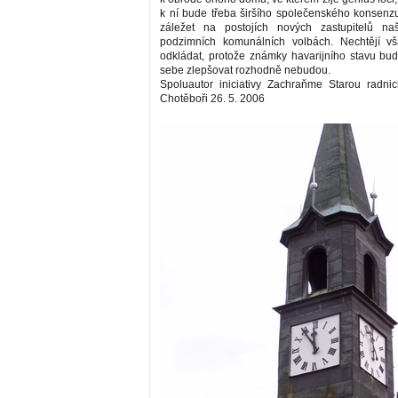
k ní bude třeba širšího společenského konsenz
záležet na postojích nových zastupitelů n
podzimních komunálních volbách. Nechtějí vš
odkládat, protože známky havarijního stavu b
sebe zlepšovat rozhodně nebudou.
Spoluautor iniciativy Zachraňme Starou radnic
Chotěboři 26. 5. 2006