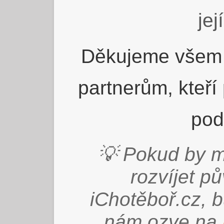
jej
Děkujeme všem 
partnerům, kteří
pod
💡 Pokud by m
rozvíjet p
iChotěboř.cz, 
nám ozve na