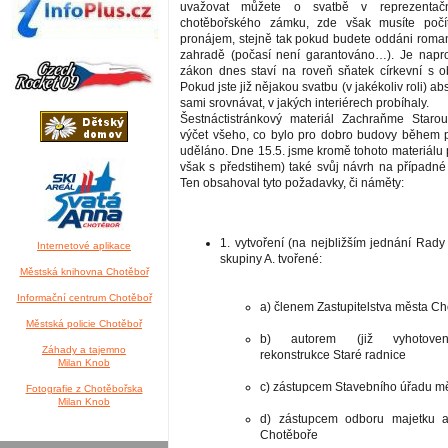
uvažovat můžete o svatbě v reprezentačn
chotěbořského zámku, zde však musíte počí
pronájem, stejně tak pokud budete oddáni roma
zahradě (počasí není garantováno…). Je napro
zákon dnes staví na roveň sňatek církevní s o
Pokud jste již nějakou svatbu (v jakékoliv roli) a
sami srovnávat, v jakých interiérech probíhaly.
Šestnáctistránkový materiál Zachraňme Starou
výčet všeho, co bylo pro dobro budovy během po
uděláno. Dne 15.5. jsme kromě tohoto materiálu př
však s předstihem) také svůj návrh na případné
Ten obsahoval tyto požadavky, či náměty:
1. vytvoření (na nejbližším jednání Rady
Internetové aplikace
skupiny A. tvořené:
Městská knihovna Chotěboř
Informační centrum Chotěboř
a) členem Zastupitelstva města C
Městská policie Chotěboř
b) autorem (již vyhotoven
Záhady a tajemno
rekonstrukce Staré radnice
Milan Knob
c) zástupcem Stavebního úřadu m
Fotografie z Chotěbořska
Milan Knob
d) zástupcem odboru majetku a
Chotěboře