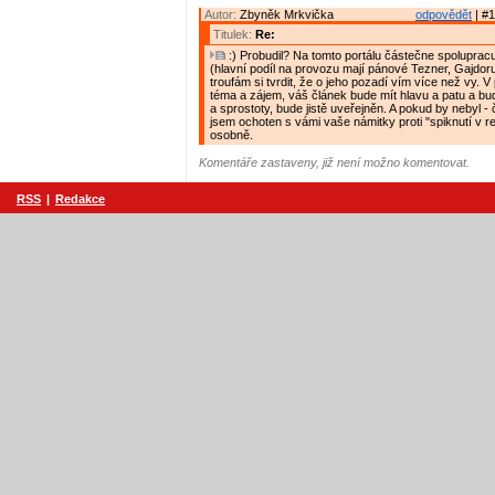
Autor:
Zbyněk Mrkvička
odpovědět
| #1
Titulek:
Re:
:) Probudil? Na tomto portálu částečne spolupracu
(hlavní podíl na provozu mají pánové Tezner, Gajdor
troufám si tvrdit, že o jeho pozadí vím více než vy. V
téma a zájem, váš článek bude mít hlavu a patu a bud
a sprostoty, bude jistě uveřejněn. A pokud by nebyl 
jsem ochoten s vámi vaše námitky proti "spiknutí v r
osobně.
Komentáře zastaveny, již není možno komentovat.
RSS
|
Redakce