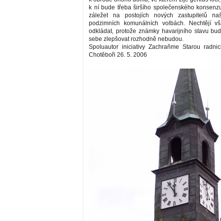
k ní bude třeba širšího společenského konsenz
záležet na postojích nových zastupitelů n
podzimních komunálních volbách. Nechtějí vš
odkládat, protože známky havarijního stavu b
sebe zlepšovat rozhodně nebudou.
Spoluautor iniciativy Zachraňme Starou radnic
Chotěboři 26. 5. 2006