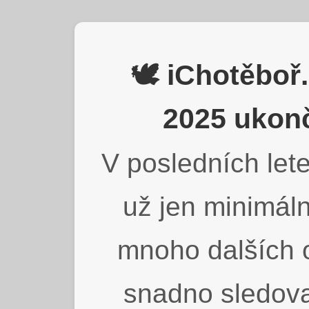
🕊️ iChotěbo
2025 ukonč
V posledních lete
už jen minimáln
mnoho dalších o
snadno sledova