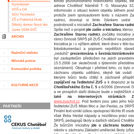
tohoto pozoruhodného historického objektu, kt
Gymnázium
adrese Chotěboř Náměstí T. G. Masaryka 32
VOŠ a OA
informován o situaci kolem objektu během posle
SOU Technické
protože jsem spoluautorem textu s názvem Z
ZŠ a Praktická škola
radnici, dovoluji si tímto článkem uvést 
Dětský domov Nová Ves
podrobností o iniciativě
Zachraňme Starou radni
Spíše než o projekt
jde zatím o iniciativu
, kterou 
Junior DDM-SVČ
Zachraňme Starou radnici
, počátky iniciativy 
ARCHIV
rámci činnosti SRPŠ při ZUŠ Chotěboř na podzim
Iniciativa je i s výčtem aktivit, které dnes v této b
fotodokumentací a popisem největších stave
Radniční okénko
„neduhů“
prezentována v šestnáctistránkovém
byl zastupitelům předložen na jejich pravide
Městská policie
15.5.2006 (ve skutečnosti s týdenním předsti
seznámení). Obsahuje i přehled toho, co bylo 
Komunální politika
záchranu objektu uděláno, stejně tak uvádí k
kterými tvůrci textu chtějí k záchraně přispě
zapůjčení na ředitelství ZUŠ
a k dispozici je t
KULTURNÍ AKCE
Chotěbořského Echa č. 5
a 6/2006 (červnové čí
a ve prospěch další diskuze bude v nejbližších
také na internetových stránkách 
www.zuschot.cz
. Pod textem jsou jako jeho tvů
PARTNEŘI
ředitelství ZUŠ Milan Moc a Jan Pavlas, za SRPŠ p
Finální text vznikl úzkou spoluprací těchto tří osob,
však třeba hledat nápady a nezištnou práci oso
SRPŠ, pedagogů školy a dalších občanů Chotěbo
Že tvůrcům iniciativy
jde o záchranu budovy
nikoliv o záchranu Základní umělecké školy (zřiz