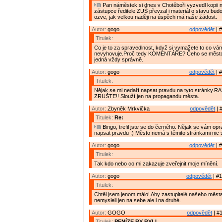
Pan náměstek si dnes v Chotěboři vyzvedl kopii n
zástupce ředitele ZUŠ převzal i materiál o stavu budov
ozve, jak velkou naději na úspěch má naše žádost.
Autor:
gogo
odpovědět
| #
Titulek:
Co je to za spravedlnost, když si vymažete to co vá
nevyhovuje.Proč tedy KOMENTÁŘE? Čeho se město 
jedná vždy správně.
Autor:
gogo
odpovědět
| #
Titulek:
Nějak se mi nedaří napsat pravdu na tyto stránky.R
ZRUŠTE!! Slouží jen na propagandu města.
Autor:
Zbyněk Mrkvička
odpovědět
| 
Titulek:
Re:
Bingo, trefil jste se do černého. Nějak se vám op
napsat pravdu :) Město nemá s těmito stránkami nic
Autor:
gogo
odpovědět
| #
Titulek:
Tak kdo nebo co mi zakazuje zveřejnit moje mínění.
Autor:
gogo
odpovědět
| #1
Titulek:
Chtěl jsem jenom málo! Aby zastupitelé našeho měs
nemysleli jen na sebe ale i na druhé.
Autor:
GOGO
odpovědět
| #1
Titulek:
PENÍZE BY BYLI.