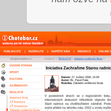
PUBLIKUJTE
|
INZERUJTE
|
NAPIŠTE NÁM
|
REDAKCE
|
ONLINE 
info@ichotebor.cz
navigace: »
ŠKOLSTVÍ
»
Základní umělecká škola
»
ÚVODNÍ STRANA
Iniciativa Zachraňme Starou radnic
SPORT
Datum:
27. květen 2006, 15:09
KULTURA
Autor:
Bc. Pavel Fiala
Rubrika:
Základní umělecká škola
ZAJÍMAVOSTI
ŠKOLSTVÍ
V posledních dnech se v regionálním tisku
Mateřské školy
internetových diskusích několikrát objevilo t
ZŠ Buttulova
Staré radnice na chotěbořském náměstí. Proto
ZŠ Smetanova
svými přáteli na sklonku roku 2002 u zrodu myšl
Základní umělecká škola