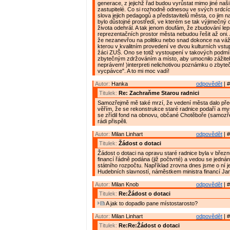
generace, z jejichž řad budou vyrůstat mimo jiné naši
zastupitelé. Co si rozhodně odnesou ve svých srdcíc
slova jejich pedagogů a představitelů města, co jim 
bylo důstojné prostředí, ve kterém se tak výjimečný 
života odehrál. A tak jenom doufám, že zbudování le
reprezentačních prostor města nebudou řešit až oni.
že nezanevřou na politiku nebo snad dokonce na vá
kterou v kvalitním provedení ve dvou kulturních vstu
žáci ZUŠ. Ono se totiž vystoupení v takových podm
zbytečným zdržováním a místo, aby umocnilo zážitek
neprávem! )interpreti nelichotivou poznámku o zbyt
vycpávce". A to mi moc vadí!
Autor:
Hanka
odpovědět
| #
Titulek:
Re: Zachraňme Starou radnici
Samozřejmě mě také mrzí, že vedení města dalo př
věřím, že se rekonstrukce staré radnice podaří a my
se zřídil fond na obnovu, občané Chotěboře (samozřej
rádi přispěli.
Autor:
Milan Linhart
odpovědět
| #
Titulek:
Žádost o dotaci
Žádost o dotaci na opravu staré radnice byla v březn
financí řádně podána (již počtvrté) a vedou se jednání,
státního rozpočtu. Například zrovna dnes jsme o ní j
Hudebních slavností, náměstkem ministra financí J
Autor:
Milan Knob
odpovědět
| #
Titulek:
Re:Žádost o dotaci
A jak to dopadlo pane místostarosto?
Autor:
Milan Linhart
odpovědět
| #
Titulek:
Re:Re:Žádost o dotaci