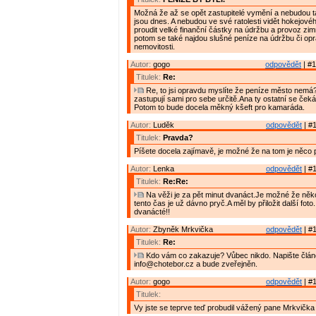
Možná že až se opět zastupitelé vymění a nebudou t
jsou dnes. A nebudou ve své ratolesti vidět hokejov
proudit velké finanční částky na údržbu a provoz zim
potom se také najdou slušné peníze na údržbu či opr
nemovitosti.
Autor:
gogo
odpovědět
| #1
Titulek:
Re:
Re, to jsi opravdu myslíte že peníze město nemá?
zastupují sami pro sebe určitě.Ana ty ostatní se ček
Potom to bude docela měkný kšeft pro kamaráda.
Autor:
Luděk
odpovědět
| #1
Titulek:
Pravda?
Píšete docela zajímavě, je možné že na tom je něco 
Autor:
Lenka
odpovědět
| #1
Titulek:
Re:Re:
Na věži je za pět minut dvanáct.Je možné že ně
tento čas je už dávno pryč.A měl by přiložit další foto
dvanácté!!
Autor:
Zbyněk Mrkvička
odpovědět
| #1
Titulek:
Re:
Kdo vám co zakazuje? Vůbec nikdo. Napište článe
info@chotebor.cz a bude zveřejněn.
Autor:
gogo
odpovědět
| #1
Titulek:
Vy jste se teprve teď probudil vážený pane Mrkvička 