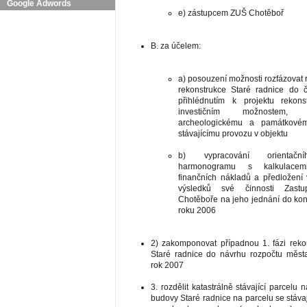
Google Adwords
e) zástupcem ZUŠ Chotěboř
B. za účelem:
a) posouzení možnosti rozfázovat r
rekonstrukce Staré radnice do 
přihlédnutím k projektu rekons
investičním možnostem, 
archeologickému a památkové
stávajícímu provozu v objektu
b) vypracování orientačn
harmonogramu s kalkulacemi 
finančních nákladů a předložení
výsledků své činnosti Zastup
Chotěboře na jeho jednání do ko
roku 2006
2) zakomponovat případnou 1. fázi reko
Staré radnice do návrhu rozpočtu měst
rok 2007
3. rozdělit katastrálně stávající parcelu n
budovy Staré radnice na parcelu se stávaj