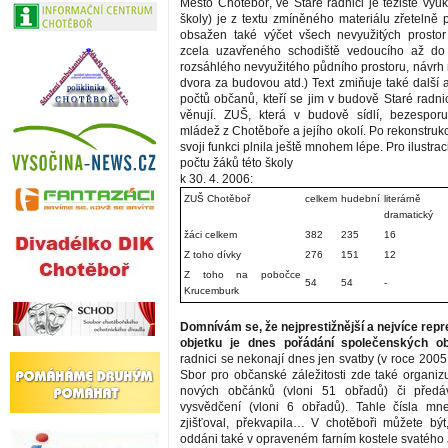
Město Chotěboř, ve Staré radnici je těžiště výu
školy) je z textu zmíněného materiálu zřetelně 
obsažen také výčet všech nevyužitých prostor
zcela uzavřeného schodiště vedoucího až do 
rozsáhlého nevyužitého půdního prostoru, návrh 
dvora za budovou atd.) Text zmiňuje také další a
počtů občanů, kteří se jim v budově Staré radni
věnují. ZUŠ, která v budově sídlí, bezesporu
mládež z Chotěboře a jejího okolí. Po rekonstrukci
svoji funkci plnila ještě mnohem lépe. Pro ilustra
počtu žáků této školy
k 30. 4. 2006:
ZUŠ Chotěboř
celkem
hudební
literárně
dramatický
žáci celkem
382
235
16
Z toho dívky
276
151
12
Z toho na pobočce
54
54
-
Krucemburk
Domnívám se, že nejprestižnější a nejvíce repr
objetku je dnes pořádání společenských ob
radnici se nekonají dnes jen svatby (v roce 2005 
Sbor pro občanské záležitosti zde také organizu
nových občánků (vloni 51 obřadů) či předáv
vysvědčení (vloni 6 obřadů). Tahle čísla mn
zjišťoval, překvapila… V chotěboři můžete být
oddáni také v opraveném farním kostele svatého 