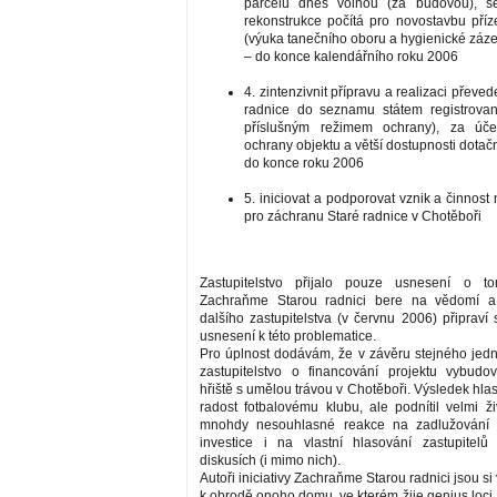
parcelu dnes volnou (za budovou), se
rekonstrukce počítá pro novostavbu pří
(výuka tanečního oboru a hygienické záz
– do konce kalendářního roku 2006
4. zintenzivnit přípravu a realizaci převed
radnice do seznamu státem registrova
příslušným režimem ochrany), za úč
ochrany objektu a větší dostupnosti dotač
do konce roku 2006
5. iniciovat a podporovat vznik a činnos
pro záchranu Staré radnice v Chotěboři
Zastupitelstvo přijalo pouze usnesení o t
Zachraňme Starou radnici bere na vědomí a
dalšího zastupitelstva (v červnu 2006) připraví
usnesení k této problematice.
Pro úplnost dodávám, že v závěru stejného jed
zastupitelstvo o financování projektu vybudo
hřiště s umělou trávou v Chotěboři. Výsledek hlas
radost fotbalovému klubu, ale podnítil velmi ž
mnohdy nesouhlasné reakce na zadlužování 
investice i na vlastní hlasování zastupitelů
diskusích (i mimo nich).
Autoři iniciativy Zachraňme Starou radnici jsou si
k obrodě onoho domu, ve kterém žije genius loci