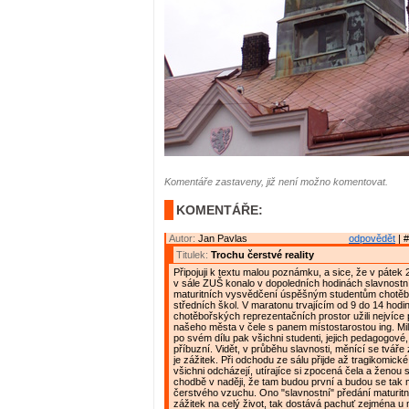
Komentáře zastaveny, již není možno komentovat.
KOMENTÁŘE:
Autor:
Jan Pavlas
odpovědět
| #
Titulek:
Trochu čerstvé reality
Připojuji k textu malou poznámku, a sice, že v pátek 2
v sále ZUŠ konalo v dopoledních hodinách slavnostn
maturitních vysvědčení úspěšným studentům chotě
středních škol. V maratonu trvajícím od 9 do 14 hodin
chotěbořských reprezentačních prostor užili nejvíce 
našeho města v čele s panem místostarostou ing. Mi
po svém dílu pak všichni studenti, jejich pedagogové,
příbuzní. Vidět, v průběhu slavnosti, měnící se tváře
je zážitek. Při odchodu ze sálu přijde až tragikomické
všichni odcházejí, utírajíce si zpocená čela a ženou
chodbě v naději, že tam budou první a budou se tak 
čerstvého vzuchu. Ono "slavnostní" předání maturit
zážitek na celý život, tak dostává pachuť zejména u 