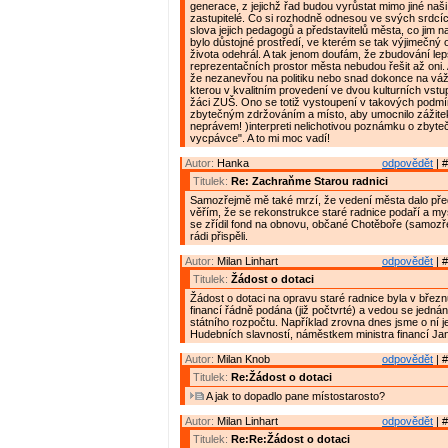
generace, z jejichž řad budou vyrůstat mimo jiné naši
zastupitelé. Co si rozhodně odnesou ve svých srdcíc
slova jejich pedagogů a představitelů města, co jim 
bylo důstojné prostředí, ve kterém se tak výjimečný 
života odehrál. A tak jenom doufám, že zbudování le
reprezentačních prostor města nebudou řešit až oni.
že nezanevřou na politiku nebo snad dokonce na vá
kterou v kvalitním provedení ve dvou kulturních vstu
žáci ZUŠ. Ono se totiž vystoupení v takových podm
zbytečným zdržováním a místo, aby umocnilo zážitek
neprávem! )interpreti nelichotivou poznámku o zbyt
vycpávce". A to mi moc vadí!
Autor:
Hanka
odpovědět
| #
Titulek:
Re: Zachraňme Starou radnici
Samozřejmě mě také mrzí, že vedení města dalo př
věřím, že se rekonstrukce staré radnice podaří a my
se zřídil fond na obnovu, občané Chotěboře (samozřej
rádi přispěli.
Autor:
Milan Linhart
odpovědět
| #
Titulek:
Žádost o dotaci
Žádost o dotaci na opravu staré radnice byla v březn
financí řádně podána (již počtvrté) a vedou se jednání,
státního rozpočtu. Například zrovna dnes jsme o ní j
Hudebních slavností, náměstkem ministra financí J
Autor:
Milan Knob
odpovědět
| #
Titulek:
Re:Žádost o dotaci
A jak to dopadlo pane místostarosto?
Autor:
Milan Linhart
odpovědět
| #
Titulek:
Re:Re:Žádost o dotaci