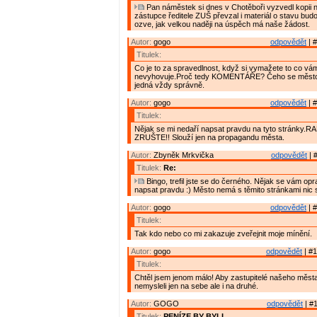
Pan náměstek si dnes v Chotěboři vyzvedl kopii n
zástupce ředitele ZUŠ převzal i materiál o stavu budov
ozve, jak velkou naději na úspěch má naše žádost.
Autor:
gogo
odpovědět
| #
Titulek:
Co je to za spravedlnost, když si vymažete to co vá
nevyhovuje.Proč tedy KOMENTÁŘE? Čeho se město 
jedná vždy správně.
Autor:
gogo
odpovědět
| #
Titulek:
Nějak se mi nedaří napsat pravdu na tyto stránky.R
ZRUŠTE!! Slouží jen na propagandu města.
Autor:
Zbyněk Mrkvička
odpovědět
| 
Titulek:
Re:
Bingo, trefil jste se do černého. Nějak se vám op
napsat pravdu :) Město nemá s těmito stránkami nic
Autor:
gogo
odpovědět
| #
Titulek:
Tak kdo nebo co mi zakazuje zveřejnit moje mínění.
Autor:
gogo
odpovědět
| #1
Titulek:
Chtěl jsem jenom málo! Aby zastupitelé našeho měs
nemysleli jen na sebe ale i na druhé.
Autor:
GOGO
odpovědět
| #1
Titulek:
PENÍZE BY BYLI.