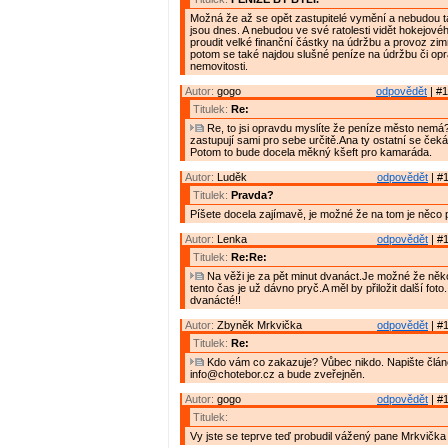
Možná že až se opět zastupitelé vymění a nebudou t
jsou dnes. A nebudou ve své ratolesti vidět hokejov
proudit velké finanční částky na údržbu a provoz zim
potom se také najdou slušné peníze na údržbu či opr
nemovitosti.
Autor:
gogo
odpovědět
| #1
Titulek:
Re:
Re, to jsi opravdu myslíte že peníze město nemá?
zastupují sami pro sebe určitě.Ana ty ostatní se ček
Potom to bude docela měkný kšeft pro kamaráda.
Autor:
Luděk
odpovědět
| #1
Titulek:
Pravda?
Píšete docela zajímavě, je možné že na tom je něco 
Autor:
Lenka
odpovědět
| #1
Titulek:
Re:Re:
Na věži je za pět minut dvanáct.Je možné že ně
tento čas je už dávno pryč.A měl by přiložit další foto
dvanácté!!
Autor:
Zbyněk Mrkvička
odpovědět
| #1
Titulek:
Re:
Kdo vám co zakazuje? Vůbec nikdo. Napište článe
info@chotebor.cz a bude zveřejněn.
Autor:
gogo
odpovědět
| #1
Titulek:
Vy jste se teprve teď probudil vážený pane Mrkvička 