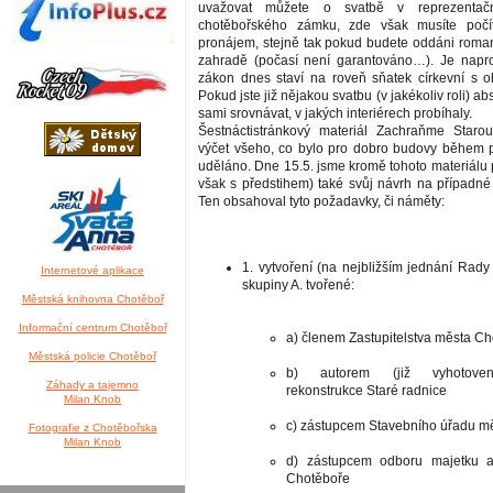
uvažovat můžete o svatbě v reprezentačn
chotěbořského zámku, zde však musíte počí
pronájem, stejně tak pokud budete oddáni roma
zahradě (počasí není garantováno…). Je napro
zákon dnes staví na roveň sňatek církevní s o
Pokud jste již nějakou svatbu (v jakékoliv roli) a
sami srovnávat, v jakých interiérech probíhaly.
Šestnáctistránkový materiál Zachraňme Starou
výčet všeho, co bylo pro dobro budovy během po
uděláno. Dne 15.5. jsme kromě tohoto materiálu př
však s předstihem) také svůj návrh na případné
Ten obsahoval tyto požadavky, či náměty:
1. vytvoření (na nejbližším jednání Rady
Internetové aplikace
skupiny A. tvořené:
Městská knihovna Chotěboř
Informační centrum Chotěboř
a) členem Zastupitelstva města C
Městská policie Chotěboř
b) autorem (již vyhotoven
Záhady a tajemno
rekonstrukce Staré radnice
Milan Knob
c) zástupcem Stavebního úřadu m
Fotografie z Chotěbořska
Milan Knob
d) zástupcem odboru majetku a
Chotěboře