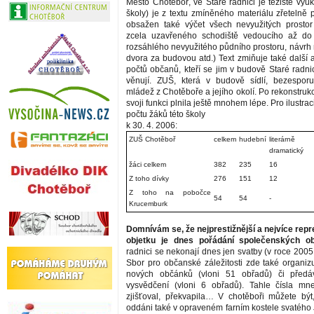
Město Chotěboř, ve Staré radnici je těžiště výu
školy) je z textu zmíněného materiálu zřetelně 
obsažen také výčet všech nevyužitých prostor
zcela uzavřeného schodiště vedoucího až do 
rozsáhlého nevyužitého půdního prostoru, návrh 
dvora za budovou atd.) Text zmiňuje také další a
počtů občanů, kteří se jim v budově Staré radni
věnují. ZUŠ, která v budově sídlí, bezesporu
mládež z Chotěboře a jejího okolí. Po rekonstrukci
svoji funkci plnila ještě mnohem lépe. Pro ilustra
počtu žáků této školy
k 30. 4. 2006:
ZUŠ Chotěboř
celkem
hudební
literárně
dramatický
žáci celkem
382
235
16
Z toho dívky
276
151
12
Z toho na pobočce
54
54
-
Krucemburk
Domnívám se, že nejprestižnější a nejvíce repr
objetku je dnes pořádání společenských ob
radnici se nekonají dnes jen svatby (v roce 2005 
Sbor pro občanské záležitosti zde také organizu
nových občánků (vloni 51 obřadů) či předáv
vysvědčení (vloni 6 obřadů). Tahle čísla mn
zjišťoval, překvapila… V chotěboři můžete být
oddáni také v opraveném farním kostele svatého 