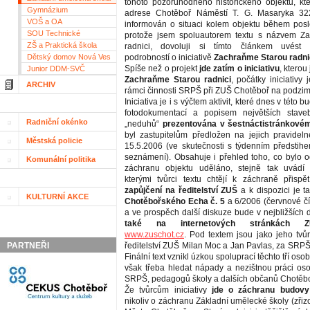
tohoto pozoruhodného historického objektu, kt
Gymnázium
adrese Chotěboř Náměstí T. G. Masaryka 32
VOŠ a OA
informován o situaci kolem objektu během posle
SOU Technické
protože jsem spoluautorem textu s názvem Z
ZŠ a Praktická škola
radnici, dovoluji si tímto článkem uvést 
Dětský domov Nová Ves
podrobností o iniciativě
Zachraňme Starou radni
Spíše než o projekt
jde zatím o iniciativu
, kterou 
Junior DDM-SVČ
Zachraňme Starou radnici
, počátky iniciativy 
ARCHIV
rámci činnosti SRPŠ při ZUŠ Chotěboř na podzim
Iniciativa je i s výčtem aktivit, které dnes v této b
fotodokumentací a popisem největších stave
Radniční okénko
„neduhů“
prezentována v šestnáctistránkovém
byl zastupitelům předložen na jejich pravide
Městská policie
15.5.2006 (ve skutečnosti s týdenním předsti
seznámení). Obsahuje i přehled toho, co bylo 
Komunální politika
záchranu objektu uděláno, stejně tak uvádí k
kterými tvůrci textu chtějí k záchraně přispě
zapůjčení na ředitelství ZUŠ
a k dispozici je t
KULTURNÍ AKCE
Chotěbořského Echa č. 5
a 6/2006 (červnové čí
a ve prospěch další diskuze bude v nejbližších
také na internetových stránkách 
www.zuschot.cz
. Pod textem jsou jako jeho tvů
PARTNEŘI
ředitelství ZUŠ Milan Moc a Jan Pavlas, za SRPŠ p
Finální text vznikl úzkou spoluprací těchto tří osob,
však třeba hledat nápady a nezištnou práci oso
SRPŠ, pedagogů školy a dalších občanů Chotěbo
Že tvůrcům iniciativy
jde o záchranu budovy
nikoliv o záchranu Základní umělecké školy (zřiz