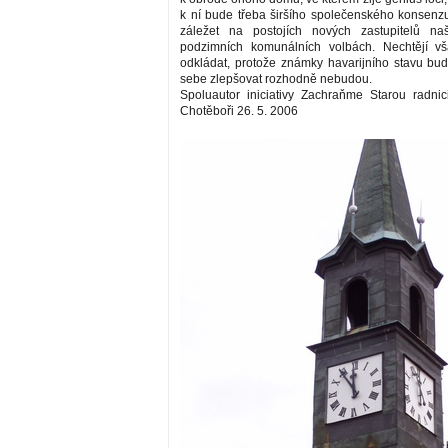
k ní bude třeba širšího společenského konsenz
záležet na postojích nových zastupitelů n
podzimních komunálních volbách. Nechtějí vš
odkládat, protože známky havarijního stavu b
sebe zlepšovat rozhodně nebudou.
Spoluautor iniciativy Zachraňme Starou radnic
Chotěboři 26. 5. 2006