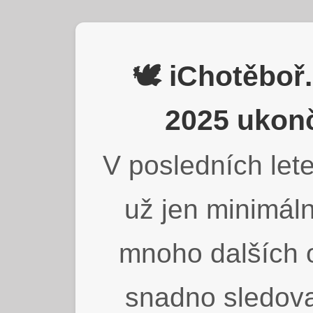
🕊️ iChotěbo
2025 ukonč
V posledních lete
už jen minimáln
mnoho dalších o
snadno sledova