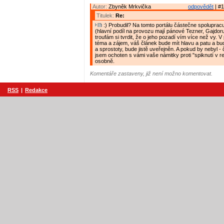
Autor:
Zbyněk Mrkvička
odpovědět
| #1
Titulek:
Re:
:) Probudil? Na tomto portálu částečne spolupracu
(hlavní podíl na provozu mají pánové Tezner, Gajdor
troufám si tvrdit, že o jeho pozadí vím více než vy. V
téma a zájem, váš článek bude mít hlavu a patu a bud
a sprostoty, bude jistě uveřejněn. A pokud by nebyl 
jsem ochoten s vámi vaše námitky proti "spiknutí v r
osobně.
Komentáře zastaveny, již není možno komentovat.
RSS
|
Redakce