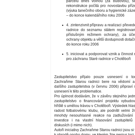
parcelu dnes volnou (za budovou), se
rekonstrukce počítá pro novostavbu pří
(výuka tanečního oboru a hygienické záz
– do konce kalendářního roku 2006
4. zintenzivnit přípravu a realizaci převed
radnice do seznamu státem registrova
příslušným režimem ochrany), za úč
ochrany objektu a větší dostupnosti dotač
do konce roku 2006
5. iniciovat a podporovat vznik a činnos
pro záchranu Staré radnice v Chotěboři
Zastupitelstvo přijalo pouze usnesení o t
Zachraňme Starou radnici bere na vědomí a
dalšího zastupitelstva (v červnu 2006) připraví
usnesení k této problematice.
Pro úplnost dodávám, že v závěru stejného jed
zastupitelstvo o financování projektu vybudo
hřiště s umělou trávou v Chotěboři. Výsledek hlas
radost fotbalovému klubu, ale podnítil velmi ž
mnohdy nesouhlasné reakce na zadlužování 
investice i na vlastní hlasování zastupitelů
diskusích (i mimo nich).
Autoři iniciativy Zachraňme Starou radnici jsou si
k obrodě onoho domu, ve kterém žije genius loci