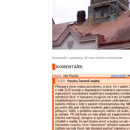
Komentáře zastaveny, již není možno komentovat.
KOMENTÁŘE:
Autor:
Jan Pavlas
odpovědět
| #
Titulek:
Trochu čerstvé reality
Připojuji k textu malou poznámku, a sice, že v pátek 2
v sále ZUŠ konalo v dopoledních hodinách slavnostn
maturitních vysvědčení úspěšným studentům chotě
středních škol. V maratonu trvajícím od 9 do 14 hodin
chotěbořských reprezentačních prostor užili nejvíce 
našeho města v čele s panem místostarostou ing. Mi
po svém dílu pak všichni studenti, jejich pedagogové,
příbuzní. Vidět, v průběhu slavnosti, měnící se tváře
je zážitek. Při odchodu ze sálu přijde až tragikomické
všichni odcházejí, utírajíce si zpocená čela a ženou
chodbě v naději, že tam budou první a budou se tak 
čerstvého vzuchu. Ono "slavnostní" předání maturit
zážitek na celý život, tak dostává pachuť zejména u 