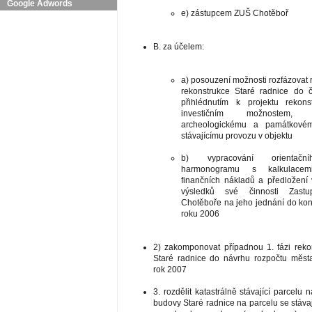
Google Adwords
e) zástupcem ZUŠ Chotěboř
B. za účelem:
a) posouzení možnosti rozfázovat r
rekonstrukce Staré radnice do 
přihlédnutím k projektu rekons
investičním možnostem, 
archeologickému a památkové
stávajícímu provozu v objektu
b) vypracování orientačn
harmonogramu s kalkulacemi 
finančních nákladů a předložení
výsledků své činnosti Zastup
Chotěboře na jeho jednání do ko
roku 2006
2) zakomponovat případnou 1. fázi reko
Staré radnice do návrhu rozpočtu měst
rok 2007
3. rozdělit katastrálně stávající parcelu n
budovy Staré radnice na parcelu se stávaj