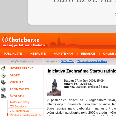
PUBLIKUJTE
|
INZERUJTE
|
NAPIŠTE NÁM
|
REDAKCE
|
ONLINE 
info@ichotebor.cz
navigace: »
ŠKOLSTVÍ
»
Základní umělecká škola
»
ÚVODNÍ STRANA
Iniciativa Zachraňme Starou radnic
SPORT
Datum:
27. květen 2006, 15:09
KULTURA
Autor:
Bc. Pavel Fiala
Rubrika:
Základní umělecká škola
ZAJÍMAVOSTI
ŠKOLSTVÍ
V posledních dnech se v regionálním tisku
Mateřské školy
internetových diskusích několikrát objevilo t
ZŠ Buttulova
Staré radnice na chotěbořském náměstí. Proto
ZŠ Smetanova
svými přáteli na sklonku roku 2002 u zrodu myšl
Základní umělecká škola