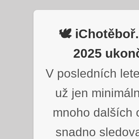
🕊️ iChotěbo
2025 ukonč
V posledních lete
už jen minimáln
mnoho dalších o
snadno sledova