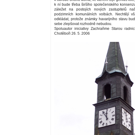
k ní bude třeba širšího společenského konsenz
záležet na postojích nových zastupitelů n
podzimních komunálních volbách. Nechtějí vš
odkládat, protože známky havarijního stavu b
sebe zlepšovat rozhodně nebudou.
Spoluautor iniciativy Zachraňme Starou radnic
Chotěboři 26. 5. 2006