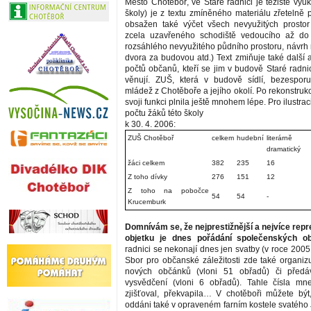
Město Chotěboř, ve Staré radnici je těžiště výu
školy) je z textu zmíněného materiálu zřetelně 
obsažen také výčet všech nevyužitých prostor
zcela uzavřeného schodiště vedoucího až do 
rozsáhlého nevyužitého půdního prostoru, návrh 
dvora za budovou atd.) Text zmiňuje také další a
počtů občanů, kteří se jim v budově Staré radni
věnují. ZUŠ, která v budově sídlí, bezesporu
mládež z Chotěboře a jejího okolí. Po rekonstrukci
svoji funkci plnila ještě mnohem lépe. Pro ilustra
počtu žáků této školy
k 30. 4. 2006:
ZUŠ Chotěboř
celkem
hudební
literárně
dramatický
žáci celkem
382
235
16
Z toho dívky
276
151
12
Z toho na pobočce
54
54
-
Krucemburk
Domnívám se, že nejprestižnější a nejvíce repr
objetku je dnes pořádání společenských ob
radnici se nekonají dnes jen svatby (v roce 2005 
Sbor pro občanské záležitosti zde také organizu
nových občánků (vloni 51 obřadů) či předáv
vysvědčení (vloni 6 obřadů). Tahle čísla mn
zjišťoval, překvapila… V chotěboři můžete být
oddáni také v opraveném farním kostele svatého 