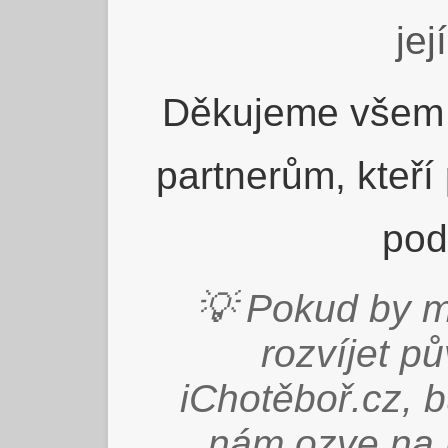
jej
Děkujeme všem 
partnerům, kteří
pod
💡 Pokud by m
rozvíjet p
iChotěboř.cz, 
nám ozve na