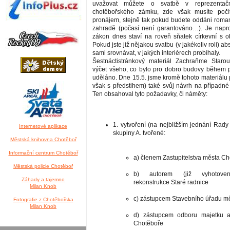
uvažovat můžete o svatbě v reprezentačn
chotěbořského zámku, zde však musíte počí
pronájem, stejně tak pokud budete oddáni roma
zahradě (počasí není garantováno…). Je napro
zákon dnes staví na roveň sňatek církevní s o
Pokud jste již nějakou svatbu (v jakékoliv roli) a
sami srovnávat, v jakých interiérech probíhaly.
Šestnáctistránkový materiál Zachraňme Starou
výčet všeho, co bylo pro dobro budovy během po
uděláno. Dne 15.5. jsme kromě tohoto materiálu př
však s předstihem) také svůj návrh na případné
Ten obsahoval tyto požadavky, či náměty:
1. vytvoření (na nejbližším jednání Rady
Internetové aplikace
skupiny A. tvořené:
Městská knihovna Chotěboř
Informační centrum Chotěboř
a) členem Zastupitelstva města C
Městská policie Chotěboř
b) autorem (již vyhotoven
Záhady a tajemno
rekonstrukce Staré radnice
Milan Knob
c) zástupcem Stavebního úřadu m
Fotografie z Chotěbořska
Milan Knob
d) zástupcem odboru majetku a
Chotěboře