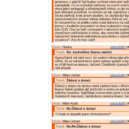
generace, z jejichž řad budou vyrůstat mimo jiné naši
zastupitelé. Co si rozhodně odnesou ve svých srdcíc
slova jejich pedagogů a představitelů města, co jim 
bylo důstojné prostředí, ve kterém se tak výjimečný 
života odehrál. A tak jenom doufám, že zbudování le
reprezentačních prostor města nebudou řešit až oni.
že nezanevřou na politiku nebo snad dokonce na vá
kterou v kvalitním provedení ve dvou kulturních vstu
žáci ZUŠ. Ono se totiž vystoupení v takových podm
zbytečným zdržováním a místo, aby umocnilo zážitek
neprávem! )interpreti nelichotivou poznámku o zbyt
vycpávce". A to mi moc vadí!
Autor:
Hanka
odpovědět
| #
Titulek:
Re: Zachraňme Starou radnici
Samozřejmě mě také mrzí, že vedení města dalo př
věřím, že se rekonstrukce staré radnice podaří a my
se zřídil fond na obnovu, občané Chotěboře (samozřej
rádi přispěli.
Autor:
Milan Linhart
odpovědět
| #
Titulek:
Žádost o dotaci
Žádost o dotaci na opravu staré radnice byla v březn
financí řádně podána (již počtvrté) a vedou se jednání,
státního rozpočtu. Například zrovna dnes jsme o ní j
Hudebních slavností, náměstkem ministra financí J
Autor:
Milan Knob
odpovědět
| #
Titulek:
Re:Žádost o dotaci
A jak to dopadlo pane místostarosto?
Autor:
Milan Linhart
odpovědět
| #
Titulek:
Re:Re:Žádost o dotaci