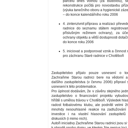
parcelu dnes volnou (za budovou), se
rekonstrukce počítá pro novostavbu pří
(výuka tanečního oboru a hygienické záz
– do konce kalendářního roku 2006
4. zintenzivnit přípravu a realizaci převed
radnice do seznamu státem registrova
příslušným režimem ochrany), za úč
ochrany objektu a větší dostupnosti dotač
do konce roku 2006
5. iniciovat a podporovat vznik a činnos
pro záchranu Staré radnice v Chotěboři
Zastupitelstvo přijalo pouze usnesení o t
Zachraňme Starou radnici bere na vědomí a
dalšího zastupitelstva (v červnu 2006) připraví
usnesení k této problematice.
Pro úplnost dodávám, že v závěru stejného jed
zastupitelstvo o financování projektu vybudo
hřiště s umělou trávou v Chotěboři. Výsledek hlas
radost fotbalovému klubu, ale podnítil velmi ž
mnohdy nesouhlasné reakce na zadlužování 
investice i na vlastní hlasování zastupitelů
diskusích (i mimo nich).
Autoři iniciativy Zachraňme Starou radnici jsou si
k obrodě onoho domu, ve kterém žije genius loci