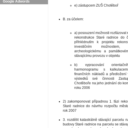
Google Adwords
e) zástupcem ZUŠ Chotěboř
B. za účelem:
a) posouzení možnosti rozfázovat r
rekonstrukce Staré radnice do 
přihlédnutím k projektu rekons
investičním možnostem, 
archeologickému a památkové
stávajícímu provozu v objektu
b) vypracování orientačn
harmonogramu s kalkulacemi 
finančních nákladů a předložení
výsledků své činnosti Zastup
Chotěboře na jeho jednání do ko
roku 2006
2) zakomponovat případnou 1. fázi reko
Staré radnice do návrhu rozpočtu měst
rok 2007
3. rozdělit katastrálně stávající parcelu n
budovy Staré radnice na parcelu se stávaj