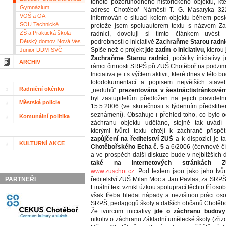
tohoto pozoruhodného historického objektu, kt
Gymnázium
adrese Chotěboř Náměstí T. G. Masaryka 32
VOŠ a OA
informován o situaci kolem objektu během posle
SOU Technické
protože jsem spoluautorem textu s názvem Z
ZŠ a Praktická škola
radnici, dovoluji si tímto článkem uvést 
Dětský domov Nová Ves
podrobností o iniciativě
Zachraňme Starou radni
Spíše než o projekt
jde zatím o iniciativu
, kterou 
Junior DDM-SVČ
Zachraňme Starou radnici
, počátky iniciativy 
ARCHIV
rámci činnosti SRPŠ při ZUŠ Chotěboř na podzim
Iniciativa je i s výčtem aktivit, které dnes v této b
fotodokumentací a popisem největších stave
Radniční okénko
„neduhů“
prezentována v šestnáctistránkovém
byl zastupitelům předložen na jejich pravide
Městská policie
15.5.2006 (ve skutečnosti s týdenním předsti
seznámení). Obsahuje i přehled toho, co bylo 
Komunální politika
záchranu objektu uděláno, stejně tak uvádí k
kterými tvůrci textu chtějí k záchraně přispě
zapůjčení na ředitelství ZUŠ
a k dispozici je t
KULTURNÍ AKCE
Chotěbořského Echa č. 5
a 6/2006 (červnové čí
a ve prospěch další diskuze bude v nejbližších
také na internetových stránkách 
www.zuschot.cz
. Pod textem jsou jako jeho tvů
PARTNEŘI
ředitelství ZUŠ Milan Moc a Jan Pavlas, za SRPŠ p
Finální text vznikl úzkou spoluprací těchto tří osob,
však třeba hledat nápady a nezištnou práci oso
SRPŠ, pedagogů školy a dalších občanů Chotěbo
Že tvůrcům iniciativy
jde o záchranu budovy
nikoliv o záchranu Základní umělecké školy (zřiz