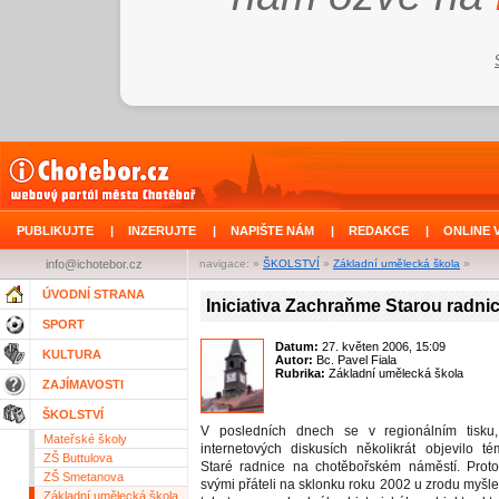
PUBLIKUJTE
|
INZERUJTE
|
NAPIŠTE NÁM
|
REDAKCE
|
ONLINE 
info@ichotebor.cz
navigace: »
ŠKOLSTVÍ
»
Základní umělecká škola
»
ÚVODNÍ STRANA
Iniciativa Zachraňme Starou radnic
SPORT
Datum:
27. květen 2006, 15:09
KULTURA
Autor:
Bc. Pavel Fiala
Rubrika:
Základní umělecká škola
ZAJÍMAVOSTI
ŠKOLSTVÍ
V posledních dnech se v regionálním tisku
Mateřské školy
internetových diskusích několikrát objevilo t
ZŠ Buttulova
Staré radnice na chotěbořském náměstí. Proto
ZŠ Smetanova
svými přáteli na sklonku roku 2002 u zrodu myšl
Základní umělecká škola