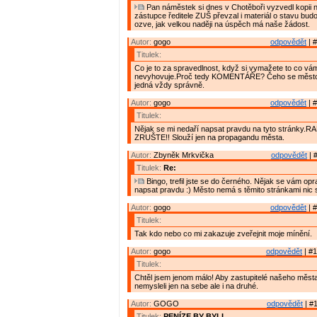
Pan náměstek si dnes v Chotěboři vyzvedl kopii n
zástupce ředitele ZUŠ převzal i materiál o stavu budov
ozve, jak velkou naději na úspěch má naše žádost.
Autor:
gogo
odpovědět
| #
Titulek:
Co je to za spravedlnost, když si vymažete to co vá
nevyhovuje.Proč tedy KOMENTÁŘE? Čeho se město 
jedná vždy správně.
Autor:
gogo
odpovědět
| #
Titulek:
Nějak se mi nedaří napsat pravdu na tyto stránky.R
ZRUŠTE!! Slouží jen na propagandu města.
Autor:
Zbyněk Mrkvička
odpovědět
| 
Titulek:
Re:
Bingo, trefil jste se do černého. Nějak se vám op
napsat pravdu :) Město nemá s těmito stránkami nic
Autor:
gogo
odpovědět
| #
Titulek:
Tak kdo nebo co mi zakazuje zveřejnit moje mínění.
Autor:
gogo
odpovědět
| #1
Titulek:
Chtěl jsem jenom málo! Aby zastupitelé našeho měs
nemysleli jen na sebe ale i na druhé.
Autor:
GOGO
odpovědět
| #1
Titulek:
PENÍZE BY BYLI.