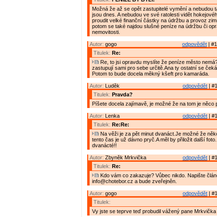
Možná že až se opět zastupitelé vymění a nebudou t
jsou dnes. A nebudou ve své ratolesti vidět hokejov
proudit velké finanční částky na údržbu a provoz zim
potom se také najdou slušné peníze na údržbu či opr
nemovitosti.
Autor:
gogo
odpovědět
| #1
Titulek:
Re:
Re, to jsi opravdu myslíte že peníze město nemá?
zastupují sami pro sebe určitě.Ana ty ostatní se ček
Potom to bude docela měkný kšeft pro kamaráda.
Autor:
Luděk
odpovědět
| #1
Titulek:
Pravda?
Píšete docela zajímavě, je možné že na tom je něco 
Autor:
Lenka
odpovědět
| #1
Titulek:
Re:Re:
Na věži je za pět minut dvanáct.Je možné že ně
tento čas je už dávno pryč.A měl by přiložit další foto
dvanácté!!
Autor:
Zbyněk Mrkvička
odpovědět
| #1
Titulek:
Re:
Kdo vám co zakazuje? Vůbec nikdo. Napište článe
info@chotebor.cz a bude zveřejněn.
Autor:
gogo
odpovědět
| #1
Titulek:
Vy jste se teprve teď probudil vážený pane Mrkvička 