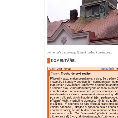
Komentáře zastaveny, již není možno komentovat.
KOMENTÁŘE:
Autor:
Jan Pavlas
odpovědět
| #
Titulek:
Trochu čerstvé reality
Připojuji k textu malou poznámku, a sice, že v pátek 2
v sále ZUŠ konalo v dopoledních hodinách slavnostn
maturitních vysvědčení úspěšným studentům chotě
středních škol. V maratonu trvajícím od 9 do 14 hodin
chotěbořských reprezentačních prostor užili nejvíce 
našeho města v čele s panem místostarostou ing. Mi
po svém dílu pak všichni studenti, jejich pedagogové,
příbuzní. Vidět, v průběhu slavnosti, měnící se tváře
je zážitek. Při odchodu ze sálu přijde až tragikomické
všichni odcházejí, utírajíce si zpocená čela a ženou
chodbě v naději, že tam budou první a budou se tak 
čerstvého vzuchu. Ono "slavnostní" předání maturit
zážitek na celý život, tak dostává pachuť zejména u 