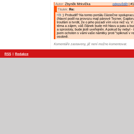
Autor:
Zbyněk Mrkvička
odpovědět
| #1
Titulek:
Re:
:) Probudil? Na tomto portálu částečne spolupracu
(hlavní podíl na provozu mají pánové Tezner, Gajdor
troufám si tvrdit, že o jeho pozadí vím více než vy. V
téma a zájem, váš článek bude mít hlavu a patu a bud
a sprostoty, bude jistě uveřejněn. A pokud by nebyl 
jsem ochoten s vámi vaše námitky proti "spiknutí v r
osobně.
Komentáře zastaveny, již není možno komentovat.
RSS
|
Redakce