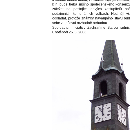
k ní bude třeba širšího společenského konsenz
záležet na postojích nových zastupitelů n
podzimních komunálních volbách. Nechtějí vš
odkládat, protože známky havarijního stavu b
sebe zlepšovat rozhodně nebudou.
Spoluautor iniciativy Zachraňme Starou radnic
Chotěboři 26. 5. 2006