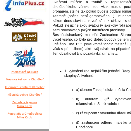
uvažovat můžete o svatbě v reprezentačn
chotěbořského zámku, zde však musíte počí
pronájem, stejně tak pokud budete oddáni roma
zahradě (počasí není garantováno…). Je napro
zákon dnes staví na roveň sňatek církevní s o
Pokud jste již nějakou svatbu (v jakékoliv roli) a
sami srovnávat, v jakých interiérech probíhaly.
Šestnáctistránkový materiál Zachraňme Starou
výčet všeho, co bylo pro dobro budovy během po
uděláno. Dne 15.5. jsme kromě tohoto materiálu př
však s předstihem) také svůj návrh na případné
Ten obsahoval tyto požadavky, či náměty:
1. vytvoření (na nejbližším jednání Rady
Internetové aplikace
skupiny A. tvořené:
Městská knihovna Chotěboř
Informační centrum Chotěboř
a) členem Zastupitelstva města C
Městská policie Chotěboř
b) autorem (již vyhotoven
Záhady a tajemno
rekonstrukce Staré radnice
Milan Knob
c) zástupcem Stavebního úřadu m
Fotografie z Chotěbořska
Milan Knob
d) zástupcem odboru majetku a
Chotěboře