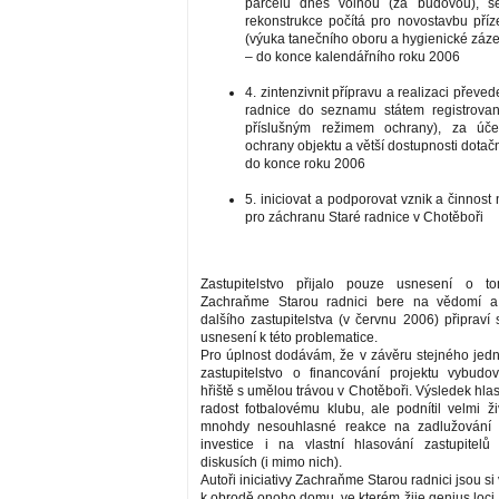
parcelu dnes volnou (za budovou), se
rekonstrukce počítá pro novostavbu pří
(výuka tanečního oboru a hygienické záz
– do konce kalendářního roku 2006
4. zintenzivnit přípravu a realizaci převed
radnice do seznamu státem registrova
příslušným režimem ochrany), za úč
ochrany objektu a větší dostupnosti dotač
do konce roku 2006
5. iniciovat a podporovat vznik a činnos
pro záchranu Staré radnice v Chotěboři
Zastupitelstvo přijalo pouze usnesení o t
Zachraňme Starou radnici bere na vědomí a
dalšího zastupitelstva (v červnu 2006) připraví
usnesení k této problematice.
Pro úplnost dodávám, že v závěru stejného jed
zastupitelstvo o financování projektu vybudo
hřiště s umělou trávou v Chotěboři. Výsledek hlas
radost fotbalovému klubu, ale podnítil velmi ž
mnohdy nesouhlasné reakce na zadlužování 
investice i na vlastní hlasování zastupitelů
diskusích (i mimo nich).
Autoři iniciativy Zachraňme Starou radnici jsou si
k obrodě onoho domu, ve kterém žije genius loci