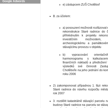
Google Adwords
e) zástupcem ZUŠ Chotěboř
B. za účelem:
a) posouzení možnosti rozfázovat r
rekonstrukce Staré radnice do 
přihlédnutím k projektu rekons
investičním možnostem, 
archeologickému a památkové
stávajícímu provozu v objektu
b) vypracování orientačn
harmonogramu s kalkulacemi 
finančních nákladů a předložení
výsledků své činnosti Zastup
Chotěboře na jeho jednání do ko
roku 2006
2) zakomponovat případnou 1. fázi reko
Staré radnice do návrhu rozpočtu měst
rok 2007
3. rozdělit katastrálně stávající parcelu n
budovy Staré radnice na parcelu se stávaj