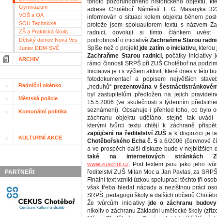
tohoto pozoruhodného historického objektu, kt
Gymnázium
adrese Chotěboř Náměstí T. G. Masaryka 32
VOŠ a OA
informován o situaci kolem objektu během posle
SOU Technické
protože jsem spoluautorem textu s názvem Z
ZŠ a Praktická škola
radnici, dovoluji si tímto článkem uvést 
Dětský domov Nová Ves
podrobností o iniciativě
Zachraňme Starou radni
Spíše než o projekt
jde zatím o iniciativu
, kterou 
Junior DDM-SVČ
Zachraňme Starou radnici
, počátky iniciativy 
ARCHIV
rámci činnosti SRPŠ při ZUŠ Chotěboř na podzim
Iniciativa je i s výčtem aktivit, které dnes v této b
fotodokumentací a popisem největších stave
Radniční okénko
„neduhů“
prezentována v šestnáctistránkovém
byl zastupitelům předložen na jejich pravide
Městská policie
15.5.2006 (ve skutečnosti s týdenním předsti
seznámení). Obsahuje i přehled toho, co bylo 
Komunální politika
záchranu objektu uděláno, stejně tak uvádí k
kterými tvůrci textu chtějí k záchraně přispě
zapůjčení na ředitelství ZUŠ
a k dispozici je t
KULTURNÍ AKCE
Chotěbořského Echa č. 5
a 6/2006 (červnové čí
a ve prospěch další diskuze bude v nejbližších
také na internetových stránkách 
www.zuschot.cz
. Pod textem jsou jako jeho tvů
PARTNEŘI
ředitelství ZUŠ Milan Moc a Jan Pavlas, za SRPŠ p
Finální text vznikl úzkou spoluprací těchto tří osob,
však třeba hledat nápady a nezištnou práci oso
SRPŠ, pedagogů školy a dalších občanů Chotěbo
Že tvůrcům iniciativy
jde o záchranu budovy
nikoliv o záchranu Základní umělecké školy (zřiz