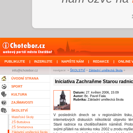
PUBLIKUJTE
|
INZERUJTE
|
NAPIŠTE NÁM
|
REDAKCE
|
ONLINE 
info@ichotebor.cz
navigace: »
ŠKOLSTVÍ
»
Základní umělecká škola
»
ÚVODNÍ STRANA
Iniciativa Zachraňme Starou radnic
SPORT
Datum:
27. květen 2006, 15:09
KULTURA
Autor:
Bc. Pavel Fiala
Rubrika:
Základní umělecká škola
ZAJÍMAVOSTI
ŠKOLSTVÍ
V posledních dnech se v regionálním tisku
Mateřské školy
internetových diskusích několikrát objevilo t
ZŠ Buttulova
Staré radnice na chotěbořském náměstí. Proto
ZŠ Smetanova
svými přáteli na sklonku roku 2002 u zrodu myšl
Základní umělecká škola