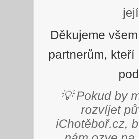
jej
Děkujeme všem 
partnerům, kteří
pod
💡 Pokud by m
rozvíjet p
iChotěboř.cz, 
nám ozve na