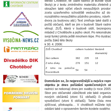
Město Chotěboř, ve Staré radnici je těžiště výu
školy) je z textu zmíněného materiálu zřetelně 
obsažen také výčet všech nevyužitých prostor
zcela uzavřeného schodiště vedoucího až do 
rozsáhlého nevyužitého půdního prostoru, návrh 
dvora za budovou atd.) Text zmiňuje také další a
počtů občanů, kteří se jim v budově Staré radni
věnují. ZUŠ, která v budově sídlí, bezesporu
mládež z Chotěboře a jejího okolí. Po rekonstrukci
svoji funkci plnila ještě mnohem lépe. Pro ilustra
počtu žáků této školy
k 30. 4. 2006:
ZUŠ Chotěboř
celkem
hudební
literárně
dramatický
žáci celkem
382
235
16
Z toho dívky
276
151
12
Z toho na pobočce
54
54
-
Krucemburk
Domnívám se, že nejprestižnější a nejvíce repr
objetku je dnes pořádání společenských ob
radnici se nekonají dnes jen svatby (v roce 2005 
Sbor pro občanské záležitosti zde také organizu
nových občánků (vloni 51 obřadů) či předáv
vysvědčení (vloni 6 obřadů). Tahle čísla mn
zjišťoval, překvapila… V chotěboři můžete být
oddáni také v opraveném farním kostele svatého 