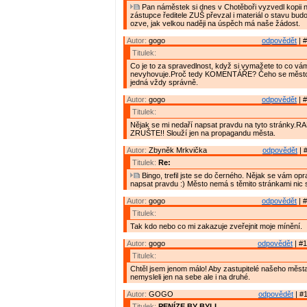
Pan náměstek si dnes v Chotěboři vyzvedl kopii n
zástupce ředitele ZUŠ převzal i materiál o stavu budov
ozve, jak velkou naději na úspěch má naše žádost.
Autor:
gogo
odpovědět
| #
Titulek:
Co je to za spravedlnost, když si vymažete to co vá
nevyhovuje.Proč tedy KOMENTÁŘE? Čeho se město 
jedná vždy správně.
Autor:
gogo
odpovědět
| #
Titulek:
Nějak se mi nedaří napsat pravdu na tyto stránky.R
ZRUŠTE!! Slouží jen na propagandu města.
Autor:
Zbyněk Mrkvička
odpovědět
| 
Titulek:
Re:
Bingo, trefil jste se do černého. Nějak se vám op
napsat pravdu :) Město nemá s těmito stránkami nic
Autor:
gogo
odpovědět
| #
Titulek:
Tak kdo nebo co mi zakazuje zveřejnit moje mínění.
Autor:
gogo
odpovědět
| #1
Titulek:
Chtěl jsem jenom málo! Aby zastupitelé našeho měs
nemysleli jen na sebe ale i na druhé.
Autor:
GOGO
odpovědět
| #1
Titulek:
PENÍZE BY BYLI.