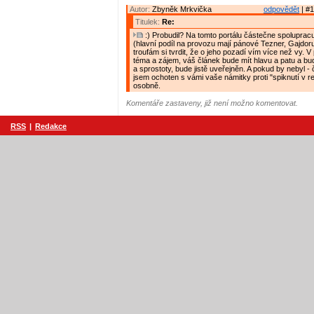
Autor:
Zbyněk Mrkvička
odpovědět
| #1
Titulek:
Re:
:) Probudil? Na tomto portálu částečne spolupracu
(hlavní podíl na provozu mají pánové Tezner, Gajdor
troufám si tvrdit, že o jeho pozadí vím více než vy. V
téma a zájem, váš článek bude mít hlavu a patu a bud
a sprostoty, bude jistě uveřejněn. A pokud by nebyl 
jsem ochoten s vámi vaše námitky proti "spiknutí v r
osobně.
Komentáře zastaveny, již není možno komentovat.
RSS
|
Redakce