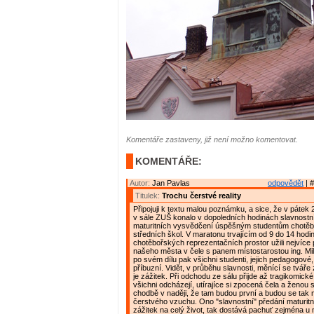
Komentáře zastaveny, již není možno komentovat.
KOMENTÁŘE:
Autor:
Jan Pavlas
odpovědět
| #
Titulek:
Trochu čerstvé reality
Připojuji k textu malou poznámku, a sice, že v pátek 2
v sále ZUŠ konalo v dopoledních hodinách slavnostn
maturitních vysvědčení úspěšným studentům chotě
středních škol. V maratonu trvajícím od 9 do 14 hodin
chotěbořských reprezentačních prostor užili nejvíce 
našeho města v čele s panem místostarostou ing. Mi
po svém dílu pak všichni studenti, jejich pedagogové,
příbuzní. Vidět, v průběhu slavnosti, měnící se tváře
je zážitek. Při odchodu ze sálu přijde až tragikomické
všichni odcházejí, utírajíce si zpocená čela a ženou
chodbě v naději, že tam budou první a budou se tak 
čerstvého vzuchu. Ono "slavnostní" předání maturit
zážitek na celý život, tak dostává pachuť zejména u 