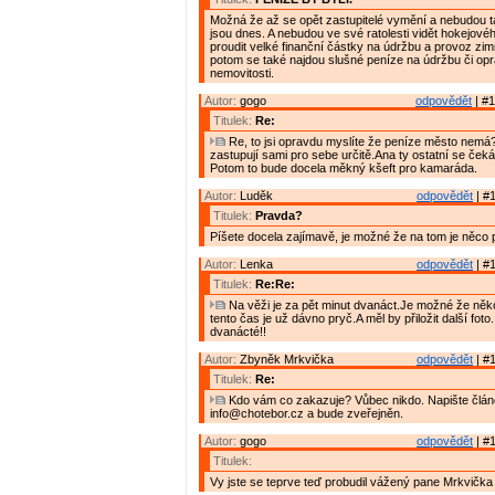
Možná že až se opět zastupitelé vymění a nebudou t
jsou dnes. A nebudou ve své ratolesti vidět hokejov
proudit velké finanční částky na údržbu a provoz zim
potom se také najdou slušné peníze na údržbu či opr
nemovitosti.
Autor:
gogo
odpovědět
| #1
Titulek:
Re:
Re, to jsi opravdu myslíte že peníze město nemá?
zastupují sami pro sebe určitě.Ana ty ostatní se ček
Potom to bude docela měkný kšeft pro kamaráda.
Autor:
Luděk
odpovědět
| #1
Titulek:
Pravda?
Píšete docela zajímavě, je možné že na tom je něco 
Autor:
Lenka
odpovědět
| #1
Titulek:
Re:Re:
Na věži je za pět minut dvanáct.Je možné že ně
tento čas je už dávno pryč.A měl by přiložit další foto
dvanácté!!
Autor:
Zbyněk Mrkvička
odpovědět
| #1
Titulek:
Re:
Kdo vám co zakazuje? Vůbec nikdo. Napište článe
info@chotebor.cz a bude zveřejněn.
Autor:
gogo
odpovědět
| #1
Titulek:
Vy jste se teprve teď probudil vážený pane Mrkvička 