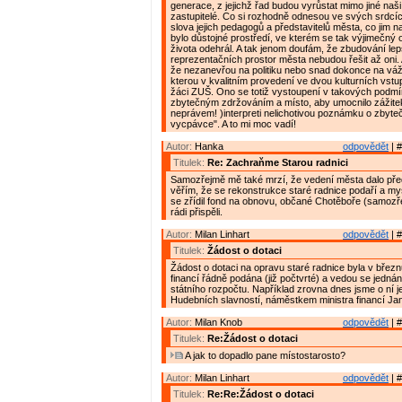
generace, z jejichž řad budou vyrůstat mimo jiné naši
zastupitelé. Co si rozhodně odnesou ve svých srdcíc
slova jejich pedagogů a představitelů města, co jim 
bylo důstojné prostředí, ve kterém se tak výjimečný 
života odehrál. A tak jenom doufám, že zbudování le
reprezentačních prostor města nebudou řešit až oni.
že nezanevřou na politiku nebo snad dokonce na vá
kterou v kvalitním provedení ve dvou kulturních vstu
žáci ZUŠ. Ono se totiž vystoupení v takových podm
zbytečným zdržováním a místo, aby umocnilo zážitek
neprávem! )interpreti nelichotivou poznámku o zbyt
vycpávce". A to mi moc vadí!
Autor:
Hanka
odpovědět
| #
Titulek:
Re: Zachraňme Starou radnici
Samozřejmě mě také mrzí, že vedení města dalo př
věřím, že se rekonstrukce staré radnice podaří a my
se zřídil fond na obnovu, občané Chotěboře (samozřej
rádi přispěli.
Autor:
Milan Linhart
odpovědět
| #
Titulek:
Žádost o dotaci
Žádost o dotaci na opravu staré radnice byla v březn
financí řádně podána (již počtvrté) a vedou se jednání,
státního rozpočtu. Například zrovna dnes jsme o ní j
Hudebních slavností, náměstkem ministra financí J
Autor:
Milan Knob
odpovědět
| #
Titulek:
Re:Žádost o dotaci
A jak to dopadlo pane místostarosto?
Autor:
Milan Linhart
odpovědět
| #
Titulek:
Re:Re:Žádost o dotaci