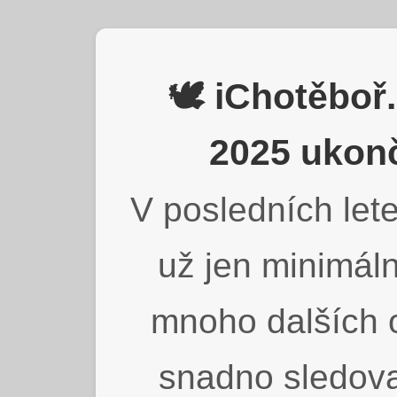
🕊️ iChotěbo
2025 ukonč
V posledních lete
už jen minimáln
mnoho dalších o
snadno sledova