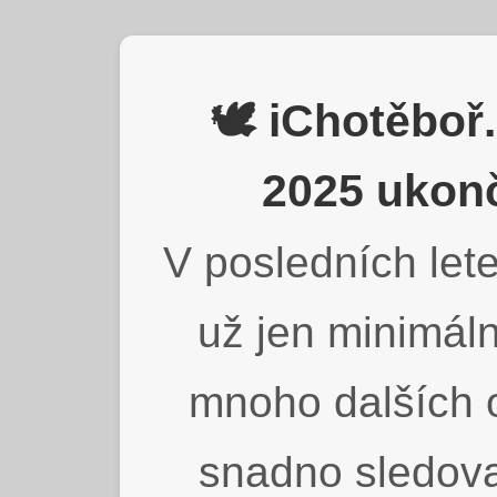
🕊️ iChotěbo
2025 ukonč
V posledních lete
už jen minimáln
mnoho dalších o
snadno sledova