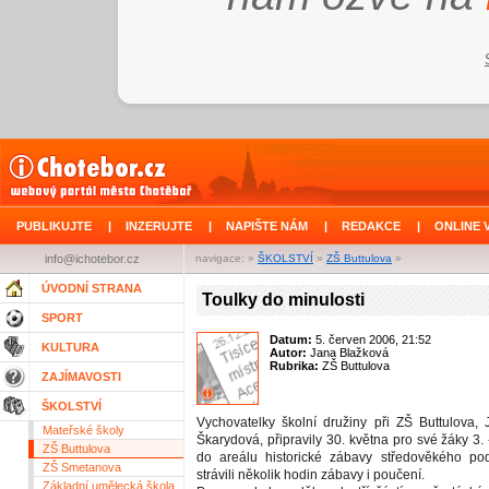
PUBLIKUJTE
|
INZERUJTE
|
NAPIŠTE NÁM
|
REDAKCE
|
ONLINE 
info@ichotebor.cz
navigace: »
ŠKOLSTVÍ
»
ZŠ Buttulova
»
ÚVODNÍ STRANA
Toulky do minulosti
SPORT
Datum:
5. červen 2006, 21:52
KULTURA
Autor:
Jana Blažková
Rubrika:
ZŠ Buttulova
ZAJÍMAVOSTI
ŠKOLSTVÍ
Vychovatelky školní družiny při ZŠ Buttulova, 
Mateřské školy
Škarydová, připravily 30. května pro své žáky 3. -
ZŠ Buttulova
do areálu historické zábavy středověkého pod
ZŠ Smetanova
strávili několik hodin zábavy i poučení.
Základní umělecká škola