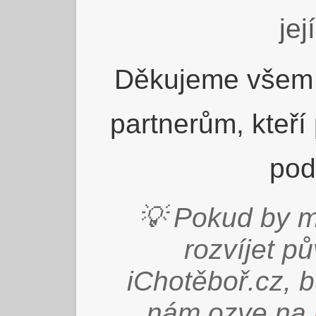
jej
Děkujeme všem 
partnerům, kteří
pod
💡 Pokud by m
rozvíjet p
iChotěboř.cz, 
nám ozve na