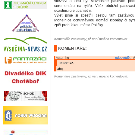
vítězství a čest být slavnostně pasován pod
ceremoniálu na rytíře. Vítěz obdržel pasovací
účastníci glejt pamětní.
Výlet jsme si zpestřili cestou tam zastávk
Mohelnice ochutnávkou domácí klobásy či syr
zpět prohlídkou města Poličky.
Komentáře zastaveny, již není možno komentovat.
KOMENTÁŘE:
Autor:
ho
odpovědět
| #
Titulek:
ko
ahoj
Komentáře zastaveny, již není možno komentovat.