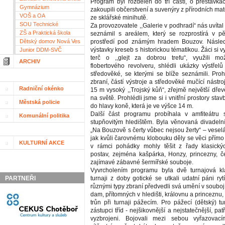
Program byl rozdělen do tří částí, o přestávkác
Gymnázium
zakoupili občerstvení a suvenýry z přírodních mat
VOŠ a OA
ze sklářské minihutě.
SOU Technické
Za provozovatele ,,Galerie v podhradí“ nás uvítal
ZŠ a Praktická škola
seznámil s areálem, který se rozprostírá v p
Dětský domov Nová Ves
prostředí pod známým hradem Bouzov. Násled
výstavky kreseb s historickou tématikou. Žáci si vy
Junior DDM-SVČ
terč o ,,glejt za dobrou trefu“, využili mo
ARCHIV
flobertového revolveru, shlédli ukázky výstřel
středověké, se kterými se blíže seznámili. Proh
zbraní, částí výstroje a středověké mučící nástro
Radniční okénko
15 m vysoký ,,Trojský kůň“, zřejmě největší dře
na světě. Prohlédli jsme si i vnitřní prostory stav
Městská policie
do hlavy koně, která je ve výšce 14 m.
Další část programu probíhala v amfiteátru 
Komunální politika
stupňovitým hledištěm. Byla věnovaná divadeln
„Na Bouzově s čerty vůbec nejsou žerty“ – vesel
jak kvůli čarovnému klobouku děly se věci přímo
KULTURNÍ AKCE
v rámci pohádky mohly těšit z řady klasick
postav, zejména kašpárka, Honzy, princezny, čer
zajímavé zábavné šermířské souboje.
Vyvrcholením programu byla dvě turnajová klá
PARTNEŘI
turnaji z doby gotické se utkali udatní páni rytí
různými typy zbraní předvedli svá umění v soubojíc
dam, přítomných v hledišti, královnu a princeznu,
trůn při turnaji pážecím. Pro pážecí (dětský) tu
zástupci tříd - nejšikovnější a nejstatečnější, pat
vyzbrojeni. Bojovali mezi sebou vyřazova