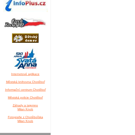
Internetové aplikace
Městská knihovna Chotěboř
Informační centrum Chotěboř
Městská policie Chotěboř
Záhady a tajemno
Milan Knob
Fotografie z Chotěbořska
Milan Knob