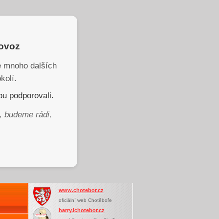
rovoz
je mnoho dalších
kolí.
u podporovali.
, budeme rádi,
www.chotebor.cz
oficiální web Chotěboře
harry.ichotebor.cz