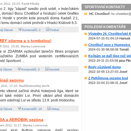
jen 2011, 23:23, Kamil Křivský
SPORTOVNÍ KONTAKTY
lo 2. ligy "západ" svedlo proti sobě, v ledečském
, domácí Bocu Chotěboř a hostující celek Grafiko
HC Chotěboř:
zc.liame@rob
. Hosté v prvním kole porazili doma Kadaň 2:1,
i tomu domácí celek prohrál v Hradci Králové 6:3.
POSLEDNÍ KOMENTÁŘE
lý článek
Komentářů:
2
Fotbal
Výsledky 24. Chotěbořské Ko
2024-07-15 01:04:14
Hansek
BY zdarma a s tombolou!
Chotěboř veze z Humpolce b
ří 2011, 15:26, Blanka Lorencová
2024-01-30 08:58:06
Tomáš
ďte si ZDARMA vyzkoušet taneční fitnes program
každého ZUMBA pod vedením certifikovaných
Kočkám se daří lépe než jejic
ek! Sportovní ...
2022-10-11 21:53:56
jana Piln
Body zůstávají doma
lý článek
Komentářů:
0
Aerobik
2022-10-09 13:27:03
Josef
Z Pelhřimova vezeme bod
ínají sezonu
2022-10-04 21:08:31
Josef
í 2011, 17:10, Havlíčkobrodský deník
ento víkend začíná druhá hokejová liga, které se
tní také místní Lvi. První utkání před domácím
kem odehrají Lvi ve středu 13.9. proti Hodonínu.
lý článek
Komentářů:
19
Hokej
BA a AEROBIK sezóna
rpen 2011, 11:17, Blanka Lorencová
tovní klub Buttula zahajuje další sezónu