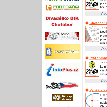
prav
h tělo
Ce
Chotěboř 
23. s
Nově
prem
prvo
ruší.
Ce
Prázdnin
29. č
Letní
všec
skota
Ce
Výuka kras
8. čer
Ve s
nabí
Chotě