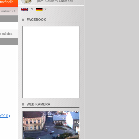
první Courier v Chotěboři
hotěboře
EN
DE
 online: 24
FACEBOOK
a měsíce.
WEB KAMERA
0/2011)