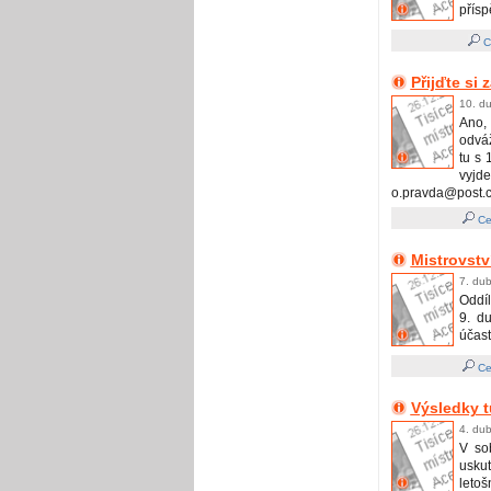
přísp
C
Přijďte si
10. d
Ano,
odváž
tu s 
vyj
o.pravda@post.c
Ce
Mistrovstv
7. du
Oddíl
9. d
účast
Ce
Výsledky tu
4. du
V so
uskut
letošn