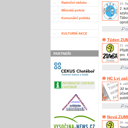
Radniční okénko
10. ří
2. ko
Městská policie
azylu
Tábor
Komunální politika
oprot
Ce
KULTURNÍ AKCE
Týden ZUM
21. zá
Přij
PARTNEŘI
pro 
lektor
Ce
HC Lvi zač
9. zář
Již t
účas
publi
Ce
Nová ZUM
30. s
Spor