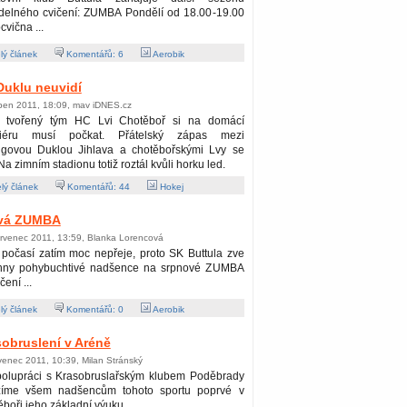
idelného cvičení: ZUMBA Pondělí od 18.00-19.00
cvična ...
lý článek
Komentářů:
6
Aerobik
Duklu neuvidí
rpen 2011, 18:09, mav iDNES.cz
 tvořený tým HC Lvi Chotěboř si na domácí
iéru musí počkat. Přátelský zápas mezi
ligovou Duklou Jihlava a chotěbořskými Lvy se
 Na zimním stadionu totiž roztál kvůli horku led.
lý článek
Komentářů:
44
Hokej
ová ZUMBA
ervenec 2011, 13:59, Blanka Lorencová
 počasí zatím moc nepřeje, proto SK Buttula zve
hny pohybuchtivé nadšence na srpnové ZUMBA
čení ...
lý článek
Komentářů:
0
Aerobik
obruslení v Aréně
venec 2011, 10:39, Milan Stránský
polupráci s Krasobruslařským klubem Poděbrady
zíme všem nadšencům tohoto sportu poprvé v
boři jeho základní výuku.