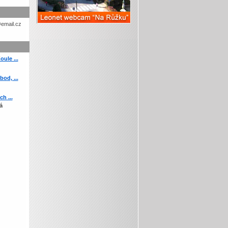
etohc.ch
ule ...
od, ...
h ...
á