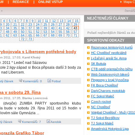
ÁM
|
REDAKCE
|
ONLINE VSTUP
Mapa C
»
čtenářů
NEJČTENĚJŠÍ ČLÁNKY
4
5
6
7
8
9
10
11
12
13
14
15
9
20
21
22
23
24
25
26
27
28
29
3
34
35
36
37
38
39
40
41
42
43
7
48
49
50
51
52
53
54
55
56
57
Pořadí nejčtenějších článků za dv
1
62
63
64
65
66
67
68
69
70
71
72
73
SPORTOVNÍ ODKAZY
Rezervace tenisových kurtů
ybojovala s Libercem potřebné body
HC Chotěboř neoficiálně
jen 2011, 17:03, Kamil Křivský
Lyžařský areál Sv. Anna
0. 2011 * Ledeč nad Sázavou
SK Buttula
kole 2.ligy-západ si Boca připsala další 3 body za
CTB oddíl orientačního běhu
 nad Libercem.
Web čistokrevných bikerů
Pingpong v kraji Vysočina
lý článek
Komentářů:
0
Fotbal
FK Boca Chotěboř
DarkCharons motoklub
 v sobotu 29. října
FC Sokol Maleč
jen 2011, 17:35, Blanka Lorencová
Czech rocket
 (dvojče) ZUMBA PARTY sportovního klubu
NC Chotěboř
ula bude v sobotu 29. října 2011 od 15 hodin v
Volejbal Chotěboř - Muži (201
lovém sále Gymnázia ...
TJ Sokol Bezděkov
lý článek
Komentářů:
7
Aerobik
TJ Sokol Maleč
Amatérská Hokejová Liga
razila Grafiko Tábor