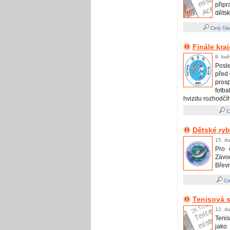
přip
děts
Celý člá
Finále kr
8. kvě
Posl
před 
prosp
fotb
hvizdu rozhodčíh
Ce
Dětské ry
15. d
Pro 
Závo
Břevn
Ce
Tenisová s
12. d
Tenis
jako