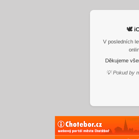
🕊️ 
V posledních le
onli
Děkujeme všem
💡 Pokud by m