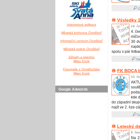
Ce
Výsledky 1
Internetové aplikace
19. če
4. če
Městská knihovna Chotěboř
míčov
Informační centrum Chotěboř
30 dv
najde
Městská policie Chotěboř
spolu s pár fotka
Záhady a tajemno
Ce
Milan Knob
Fotografie z Chotěbořska
FK BOCA bu
Milan Knob
10. če
AKTU
soutě
Google Adwords
podal
kde d
do západní skup
najít ve 2. lize-z
Ce
Letecký de
6. čer
Na 2