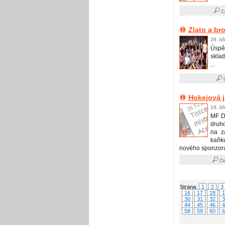
Ce
Zlato a br
28. b
Úspě
sklad
...
C
Hokejová j
18. b
MF DN
druho
na z
kaňku
nového sponzora,
Ce
Strana:
1
2
3
16
17
18
1
30
31
32
3
44
45
46
4
58
59
60
6