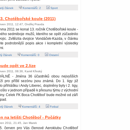
lý článek
Komentářů:
2
Sport
3. Chotěbořské koule (2011)
rven 2011, 12:47, Ondřej Pravda
rvna 2011 se konal 13. ročník Chotěbořské koule -
ého sedmiboje mužů, kterého se opět zúčastnilo
ojic. Zvítězila dvojice Vondáček-Kazda, v článku
te podrobnější popis akce i kompletní výsledky
mi.
lý článek
Komentářů:
0
Ostatní
de opět ve 2.lize
rven 2011, 08:36, Kamil Křivský
ÁLNĚ - Jména 36 účastníků obou nejvyšších
ží pro příští sezónu jsou známá. Do 1. ligy již
o přihlášku i Andy Liberec, doplněny byly i 2. ligy,
ošlo v jednom případě k přesunu týmu z východní
iny. Celek FK Boca Chotěboř bude možné od září
ápad.
lý článek
Komentářů:
4
Fotbal
n na letišti Chotěboř - Počátky
ven 2011, 21:45, Jan Marek
5. červen pro Vás členové Aeroklubu Chotěboř