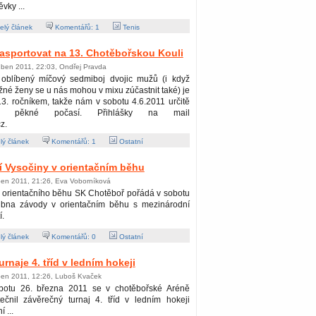
ěvky ...
elý článek
Komentářů:
1
Tenis
 zasportovat na 13. Chotěbořskou Kouli
uben 2011, 22:03, Ondřej Pravda
 oblíbený míčový sedmiboj dvojic mužů (i když
né ženy se u nás mohou v mixu zúčastnit také) je
13. ročníkem, takže nám v sobotu 4.6.2011 určitě
de pěkné počasí. Přihlášky na mail
z.
lý článek
Komentářů:
1
Ostatní
í Vysočiny v orientačním běhu
ben 2011, 21:26, Eva Voborníková
 orientačního běhu SK Chotěboř pořádá v sobotu
ubna závody v orientačním běhu s mezinárodní
í.
lý článek
Komentářů:
0
Ostatní
rnaje 4. tříd v ledním hokeji
ben 2011, 12:26, Luboš Kvaček
botu 26. března 2011 se v chotěbořské Aréně
ečnil závěrečný turnaj 4. tříd v ledním hokeji
í ...