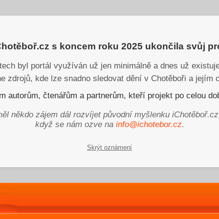
iChotěboř.cz s koncem roku 2025 ukončila svůj p
tech byl portál využíván už jen minimálně a dnes už existu
ne zdrojů, kde lze snadno sledovat dění v Chotěboři a jejím o
 autorům, čtenářům a partnerům, kteří projekt po celou dob
ěl někdo zájem dál rozvíjet původní myšlenku iChotěboř.cz
když se nám ozve na
info@ichotebor.cz
.
Skrýt oznámení