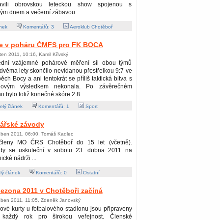
ravili obrovskou leteckou show spojenou s
kým dnem a večerní zábavou.
nek
Komentářů:
3
Aeroklub Chotěboř
aje v poháru ČMFS pro FK BOCA
ten 2011, 10:16, Kamil Křivský
ední vzájemné pohárové měření sil obou týmů
dvěma lety skončilo nevídanou přestřelkou 9:7 ve
ěch Bocy a ani tentokrát se příliš taktická bitva s
alovým výsledkem nekonala. Po závěrečném
o bylo totiž konečné skóre 2:8.
lý článek
Komentářů:
1
Sport
bářské závody
uben 2011, 06:00, Tomáš Kadlec
členy MO ČRS Chotěboř do 15 let (včetně).
dy se uskuteční v sobotu 23. dubna 2011 na
ické nádrži ...
lý článek
Komentářů:
0
Ostatní
ezona 2011 v Chotěboři začíná
uben 2011, 11:05, Zdeněk Janovský
ové kurty u fotbalového stadionu jsou připraveny
 každý rok pro širokou veřejnost. Členské