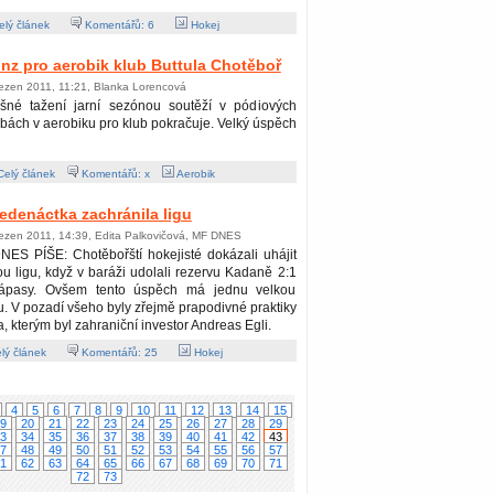
lý článek
Komentářů:
6
Hokej
onz pro aerobik klub Buttula Chotěboř
řezen 2011, 11:21, Blanka Lorencová
šné tažení jarní sezónou soutěží v pódiových
bách v aerobiku pro klub pokračuje. Velký úspěch
elý článek
Komentářů: x
Aerobik
edenáctka zachránila ligu
řezen 2011, 14:39, Edita Palkovičová, MF DNES
ES PÍŠE: Chotěbořští hokejisté dokázali uhájit
u ligu, když v baráži udolali rezervu Kadaně 2:1
ápasy. Ovšem tento úspěch má jednu velkou
. V pozadí všeho byly zřejmě prapodivné praktiky
 kterým byl zahraniční investor Andreas Egli.
lý článek
Komentářů:
25
Hokej
4
5
6
7
8
9
10
11
12
13
14
15
9
20
21
22
23
24
25
26
27
28
29
3
34
35
36
37
38
39
40
41
42
43
7
48
49
50
51
52
53
54
55
56
57
1
62
63
64
65
66
67
68
69
70
71
72
73