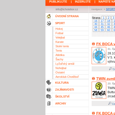
PUBLIKUJTE
|
INZERUJTE
|
NAPIŠTE N
info@ichotebor.cz
navigace: »
SPORT
ÚVODNÍ STRANA
Strana:
1
2
3
16
17
18
1
SPORT
30
31
32
3
44
45
46
4
Hokej
58
59
60
6
Fotbal
Volejbal
Karate
FK BOCA v
Stolní tenis
31. ří
Tenis
28.1
Atletika
V 5. 
Šachy
výhru
Lyžařský areál
Nohejbal
Ce
Ostatní
Aeroklub Chotěboř
TWIN zumba
KULTURA
20. ří
TWIN
ZAJÍMAVOSTI
Butt
zrcad
ŠKOLSTVÍ
ARCHIV
Ce
FK BOCA po