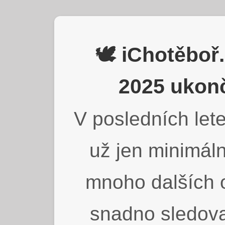
🕊️ iChotěbo
2025 ukonč
V posledních lete
už jen minimáln
mnoho dalších o
snadno sledova