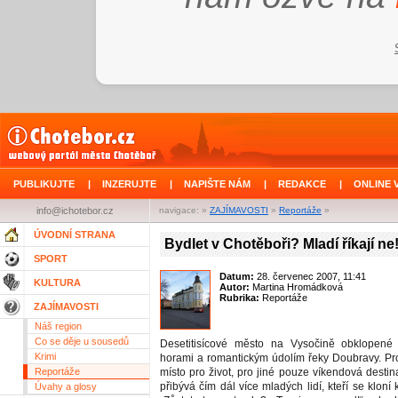
PUBLIKUJTE
|
INZERUJTE
|
NAPIŠTE NÁM
|
REDAKCE
|
ONLINE 
info@ichotebor.cz
navigace: »
ZAJÍMAVOSTI
»
Reportáže
»
ÚVODNÍ STRANA
Bydlet v Chotěboři? Mladí říkají ne
SPORT
Datum:
28. červenec 2007, 11:41
KULTURA
Autor:
Martina Hromádková
Rubrika:
Reportáže
ZAJÍMAVOSTI
Náš region
Co se děje u sousedů
Desetitisícové město na Vysočině obklopené 
Krimi
horami a romantickým údolím řeky Doubravy. Pro
Reportáže
místo pro život, pro jiné pouze víkendová desti
přibývá čím dál více mladých lidí, kteří se kloní 
Úvahy a glosy