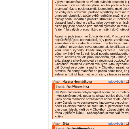
v jiných maloměstech na všech státních postech) je 
obsazení. Lidé se zde nevybírají ani tak podle schopn
známostí, často podle pravidla jednookého mezi slep
na volby není rozumné, protože o politický život má
omezený okruh lidí, takže výběr voličů je značně om
články pana Linharta o politické struktuře v Chotěboř
obsazují buď v duchu trafiky, nebo povinného umístěn
nikdo jiný jinde nechce (viz. rušení bývalého okresu 
"zájem" bývalých pracovníků o umístění do Chotěboř
A proč to jinde (např. ve Ždírci) jde jinak. Protože jin
nejdůležitější jsou opravdu lidé, ať v pozici zaměstnav
zaměstnanců či státních úředníků. Technologie, zák
prostředí, to lze okopírovat snadno, ale kvalifikace a m
konkurenční výhodou každé firmy či města. Jeden př
všechny. Když ve Ždírci hledali nového projektovéh
města, nabízeli plat dle přání kandidáta, byt v místě
atd., zkrátka si uvědomovali strategičnost pozice. A p
Chotěboří, zejména v letech minulých. A tak bychom
dál. Dokud se prostě na radnici v Chotěboři nezačno
pravidla, že dobrý manažer se pozná podle toho, že 
sehnat a řídit lidi lepší než je on sám, situace se nezl
Autor:
Martina Hromádková
odpovědět
| #2
Titulek:
Re:Připomínka
Mým záměrem nebylo napsat o tom, že v Chotěboř
mým záměrem bylo podat na situaci pohled těch, kteří 
Jinak sama rozhodně nezastávám názor "zlatej Ždírec
starý článek na vysocina-news http://www.vysocina-
news.cz/clanek/zdirec-se-rozrusta-supermarket-stale
vím o pár lidech, kteří by v Chotěboři zůstat chtěli, a
třeba v příštím článku. Každopádně si moc vážím V
kritiky.
Autor:
Jilda
odpovědět
| #2
Titulek:
Re:Re:Připomínka