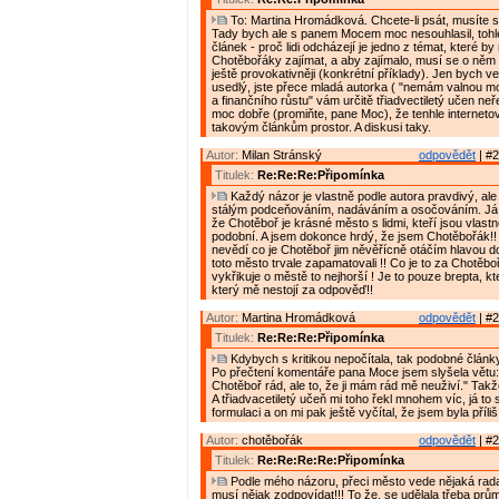
To: Martina Hromádková. Chcete-li psát, musíte s k
Tady bych ale s panem Mocem moc nesouhlasil, tohle
článek - proč lidi odcházejí je jedno z témat, které by
Chotěbořáky zajímat, a aby zajímalo, musí se o něm 
ještě provokativněji (konkrétní příklady). Jen bych v
usedlý, jste přece mladá autorka ( "nemám valnou 
a finančního růstu" vám určitě třiadvectiletý učen neře
moc dobře (promiňte, pane Moc), že tenhle interneto
takovým článkům prostor. A diskusi taky.
Autor:
Milan Stránský
odpovědět
| #2
Titulek:
Re:Re:Re:Připomínka
Každý názor je vlastně podle autora pravdivý, al
stálým podceňováním, nadáváním a osočováním. Já bu
že Chotěboř je krásné město s lidmi, kteří jsou vlast
podobní. A jsem dokonce hrdý, že jsem Chotěbořák!!
nevědí co je Chotěboř jim něvěřícně otáčím hlavou d
toto město trvale zapamatovali !! Co je to za Chotěbo
vykřikuje o městě to nejhorší ! Je to pouze brepta, k
který mě nestojí za odpověď!!
Autor:
Martina Hromádková
odpovědět
| #2
Titulek:
Re:Re:Re:Připomínka
Kdybych s kritikou nepočítala, tak podobné články
Po přečtení komentáře pana Moce jsem slyšela větu
Chotěboř rád, ale to, že ji mám rád mě neuživí." Takže
A třiadvacetiletý učeň mi toho řekl mnohem víc, já to 
formulaci a on mi pak ještě vyčítal, že jsem byla příliš
Autor:
chotěbořák
odpovědět
| #2
Titulek:
Re:Re:Re:Re:Připomínka
Podle mého názoru, přeci město vede nějaká rada,
musí nějak zodpovídat!!! To že, se udělala třeba pr