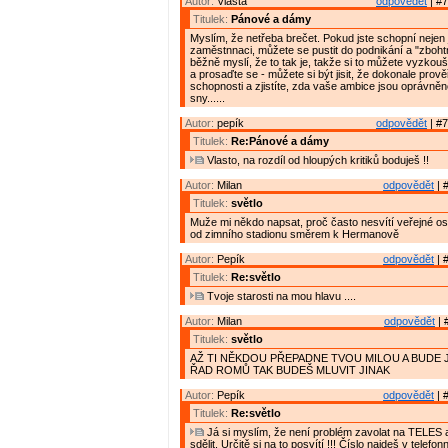
Autor:
Vlasta
odpovědět
| #7
Titulek:
Pánové a dámy
Myslím, že netřeba brečet. Pokud jste schopní nejen
zaměstnnaci, můžete se pustit do podnikání a "zbohtno
běžně myslí, že to tak je, takže si to můžete vyzkouš
a prosaďte se - můžete si být jisit, že dokonale prově
schopnosti a zjistíte, zda vaše ambice jsou oprávněn
sny......
Autor:
pepík
odpovědět
| #7
Titulek:
Re:Pánové a dámy
Vlasto, na rozdíl od hloupých kritiků boduješ !!
Autor:
Milan
odpovědět
| 
Titulek:
světlo
Muže mi někdo napsat, proč často nesvítí veřejné osv
od zimního stadionu směrem k Hermanově
Autor:
Pepík
odpovědět
| 
Titulek:
Re:světlo
Tvoje starosti na mou hlavu ....
Autor:
Milan
odpovědět
| 
Titulek:
světlo
AŽ TI NĚKDOU PŘEPADNE TVOU MILOU A BUDE 
ŘAD ROMŮ TAK BUDEŠ MLUVIT JINAK
Autor:
Pepík
odpovědět
| 
Titulek:
Re:světlo
Já si myslím, že není problém zavolat na TELES a
sdělit. Určitě si na to posvítí !!! Číslo najdeš v tele