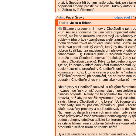
přiživit. Spousta lidí by tam našlo uplatnění, ale vázn
odpolední směny, prostě nic nejede. Takový autobus
ze Ždírce by řešil mnohé.
Autor:
Pavel Široký
odpovědět
| #2
Titulek:
Je to o lidech
Situace s pracovními místy v Chotěboři je tak tr
kruh. Asi se shodneme, že vinu nelze připisovat jed
straně, ale že na celkovou situaci mají vliv všechny
subjekty trhu práce - zaměstnavatelé, zaměstnanci a
mohu demonstrovat na příkladu naší firmy. Snažili js
realizovat podnikatelský záměr, který by dovolil zaměs
dobrou kvalifikací za nadstandardní platové ohodnoce
financované EU). Bohužel jsme v Chotěboři takové lidi
protože se do Chotěboře nevrací (nečekají, že by t
místo v Chotěboři vzniklo). Když už takového pracov
zjistíte, že nemá v místě adekvátní mimopracovní vyži
socio-kulturního prostředí v Chotěboři není nutné ps
komentáře). Když k tomu všemu připočteme "vstřícný
při řešení problémů při podnikání, asi se nikdo nebude
opuštění Chotěboře dnes vnímám jako konkureční v
Nízké platy v Chotěboři souvisí i s nízkými životními
možností se "uskromnit" pomocí vlastní pěstitelské 
činnosti obyvatel. Někdy mě to připadalo tak, že větš
omezila, než aby se snažila vyniknout (svoji zásluhu
závist, která v Chotěboři přímo kvete). Uvědomte si 
nízké platy jsou tou poslední překážkou, proč všechn
ještě nezavřely provozy a nepřestěhovaly se do Rum
Nicméně, po dalších zvýšeních minimální mzdy se ta
nové průmyslové zóně vzniknou technologicky vyspě
budou schopny odolávat asijské konkurenci, nevím, 
že cílené lákání firem s dobrým (nikoliv nízkonáklad
produktů a služeb nikdo na radnici neřeší.
Byla zde uváděna i radnice. Problémem radnice v Cho