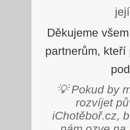
jej
Děkujeme všem 
partnerům, kteří
pod
💡 Pokud by m
rozvíjet p
iChotěboř.cz, 
nám ozve na