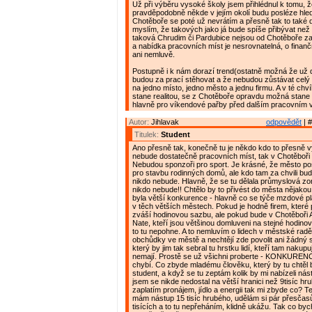
Už při výběru vysoké školy jsem přihlédnul k tomu, ž
pravděpodobně někde v jejím okolí budu posléze hleda
Chotěboře se poté už nevrátím a přesně tak to také 
myslím, že takových jako já bude spíše přibývat než
taková Chrudim či Pardubice nejsou od Chotěboře za
a nabídka pracovních míst je nesrovnatelná, o fina
ani nemluvě.
Postupně i k nám dorazí trend(ostatně možná že už do
budou za prací stěhovat a že nebudou zůstávat celý 
na jedno místo, jedno město a jednu firmu. A v té chvíl
stane realitou, se z Chotěboře opravdu možná stane
hlavně pro víkendové pařby před dalším pracovním 
Autor:
Jihlavak
odpovědět
| #
Titulek:
Student
Ano přesně tak, konečně tu je někdo kdo to přesně vy
nebude dostatečně pracovních míst, tak v Chotěboři
Nebudou sponzoři pro sport. Je krásné, že město p
pro stavbu rodinných domů, ale kdo tam za chvili bud
nikdo nebude. Hlavně, že se tu dělala průmyslová zo
nikdo nebude!! Chtělo by to přivést do města nějakou
byla větší konkurence - hlavně co se týče mzdové pla
v těch větších městech. Pokud je hodně firem, které po
zváší hodinovou sazbu, ale pokud bude v Chotěboři 
Nate, kteří jsou většinou domluveni na stejné hodino
to tu nepohne. A to nemluvím o lidech v městské radě,
obchůdky ve městě a nechtějí zde povolit ani žádný
který by jim tak sebral tu hrstku lidí, kteří tam nakupují
nemají. Prostě se už všichni proberte - KONKURENCE
chybí. Co zbyde mladému člověku, který by tu chtěl 
student, a když se tu zeptám kolik by mi nabízeli nást
jsem se nikde nedostal na větší hranici než 9tisíc hr
zaplatím pronájem, jídlo a energii tak mi zbyde co? Ted
mám nástup 15 tisíc hrubého, udělám si pár přesčas
tisících a to tu nepřeháním, klidně ukážu. Tak co byc