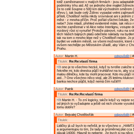
totiž zaměstnanost v malých firmách - jsou adaptabil
podmínky trhu atd. Až se jednoho dne majitel ždíreck
že to celé šoupne o 500 km dál východním směrem ( 
dřevu ), tak bude celý Ždírec vypadat velmi zajímavě
příteli, Chotěboř nešla nikdy srovnávat ani s jedním
měst - z mnoha příčin. Proč pořád všichni čekáte, ž
nebe? Jste mladí, přehled evidentně máte, tak něco 
nechte zaměstnat v té Alce nebo Interlignu, vstupte 
mzdový růst si vynuťte! Protože pánové, ruku na sr
těch Vašich bájných platů odečtete náklady na bydlen
tak na tom o mnoho lépe než v Chotěboři nejste. Jo 
bydlet ve velkém městě, se všemi možnostmi, které s
ovšem nechtějte po Městském úřadě, aby Vám z Cho
Prahu.
Autor:
Martin H.
odpovědět
| #
Titulek:
Re:Re:vlastí firma
ono je to všechno hezké, když tu tvrdíte založte si 
řekněte mi, kdo dneska půjčí truhlářovi na to, aby si 
malou dílničku, kde by mohl pracovat. Kdo mu půjčí na
atd...? Ono všechno něco stojí, ale 25 letému klukovi
banka nechce půjčit, když nemá čím ručit!!!!
Autor:
Patrik
odpovědět
| #
Titulek:
Re:Re:Re:vlastí firma
Martin H. - To zní logicky, takže když vy nejste s
od jiných to vyžadujete a ještě od nich chcete vysok
tomu dobře?
Autor:
Bejvalej Chotěbořák
odpovědět
| #
Titulek:
Lidičky já už bych to neřešil, je to všechno o ,,HAMT
a argumentujou to tím, že tady je průměrnej plat cca
dávali 14000. Hlavně to neberte , že bych si na něco 