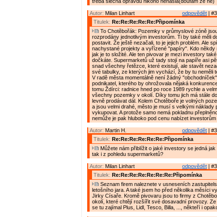
třeba slečna opravdu nikoho nenašla(doufám že ne)
Autor:
Milan Linhart
odpovědět
| #3
Titulek:
Re:Re:Re:Re:Re:Připomínka
To Chotěbořák: Pozemky v průmyslové zóně jsou j
rozprodány jednotlivým investorům. Ti by také měli d
postavit. Že ještě nezačali, to je jejich problém. Ale s
nachystané projekty a vyřízené "papíry". Kdo někdy n
jak je to složité. Ale ten pivovar je mezi investory tak
dočkáte. Supermarketů už tady stojí na papíře asi pět
snad všechny řetězce, které existují, ale stavět nezač
své tabulky, ze kterých jim vychází, že by tu neměli 
V radě města momentálně není žádný "obchodníček"
podnikatel, kterého by ohrožovala nějaká konkurence 
tomu Ždírci: radnice hned po roce 1989 rychle a velm
všechny pozemky v okolí. Díky tomu jich má stále do
levně prodávat dál. Kolem Chotěboře je volných po
a jsou velmi drahé, město je musí s velkými náklady
vykupovat. A protože samo nemá pokladnu přeplněno
nemůže je pak hluboko pod cenu nabízet investorům
Autor:
Martin H.
odpovědět
| #3
Titulek:
Re:Re:Re:Re:Re:Re:Připomínka
Můžete nám přiblížit o jaké investory se jedná jak
tak i z pohledu supermarketů?
Autor:
Milan Linhart
odpovědět
| #3
Titulek:
Re:Re:Re:Re:Re:Re:Re:Připomínka
Seznam firem naleznete v usneseních zastupitels
letošního jara. A také jsem ho před několika měsíci v
Jirky Císaře. Kromě pivovaru jsou to firmy z Chotěboř
okolí, které chtějí rozšířit své dosavadní provozy. 
se tu zajímal Plus, Lidl, Tesco, Billa, ..., někteří i opa