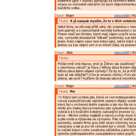
kolbence (gce + služby) považuju za výsměch lidem
stranu se rozhodně netvářím že bych objevil Ameriku,
každýho volba...
Autor:
Majer
odpovědět
| #1
Titulek:
A já naopak myslím, že to v těch volebníc
Velké firmy na něj mají příliš silný vliv (zejména v mi
bylo patrné) a ti samozřejmě nechtějí konkurenci v boj
Potom stačí jen firmám, které mají zájem vztyčit svo
nás, vymyslet dostatečně "klikaté" podmínky a je klid,
jinam. A ten zájem zase není kdoví jaký, takže když 
jednou za čas objeví umí si to místní žáby na prameni
Autor:
Jilda
odpovědět
| #1
Titulek:
Pořád mně vrtá hlavou, proč je Ždírec tak úspěšnej? (
s otevřenou náručí" je fráze.) Město dává firmám ně
Město dává lidem nějaké výhody? Že by to, že je kři
bylo až tak důležité? (Cho je stranou všeho.) Furt sly
dobrej, ale proč? A přitom do bejvala taková vesnička.
Autor:
Majer
odpovědět
| #1
Titulek:
Re:
Kdysi tam vznikla pila, která se rozrostla(paradox
rozvoj zasloužil bývalý náčelník stanice nějaký sou
který byl u vrchnosti dobře zapsán a tak mu šla na r
tehdy pro malou bezvýznamnou pilu vybudovalo luxus
vybral si ji (i kvůli těm kolejím) zahraniční investor (
lecos - fitkviní změny majitelů a názvů a vždy nové 
a pila rostla a nýbavala na významu. Pak už stačilo j
pozemky, ostatní firmy jsou totiž skoro všechny na tu
navázány a tak je pro ně výhodné být v místě. Takže 
to začalo kdysi u toho soudruha náčelníka a jeho kon
tamního polistopadového zastupitelstva nelze popřít,