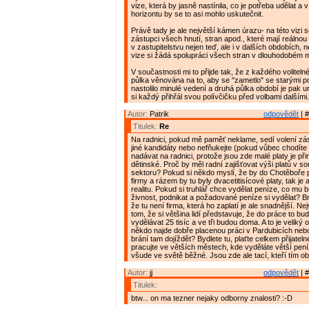
vize, která by jasně nastínila, co je potřeba udělat 
horizontu by se to asi mohlo uskutečnit.
Právě tady je ale největší kámen úrazu- na této vizi
zástupci všech hnutí, stran apod., které mají reálno
v zastupitelstvu nejen teď, ale i v dalších obdobích, 
vize si žádá spolupráci všech stran v dlouhodobém m
V součastnosti mi to přijde tak, že z každého voliteln
půlka věnována na to, aby se "zametlo" se starými p
nastolilo minulé vedení a druhá půlka období je pak 
si každý přihřál svou polívčičku před volbami dalšími. 
Autor:
Patrik
odpovědět
| #
Titulek:
Re
Na radnici, pokud mě paměť neklame, sedí volení zás
jiné kandidáty nebo nefňukejte (pokud vůbec chodíte
nadávat na radnici, protože jsou zde malé platy je p
dětinské. Proč by měl radní zajišťovat výši platů v 
sektoru? Pokud si někdo myslí, že by do Chotěboře p
firmy a rázem by tu byly dvacetitisícové platy, tak je
realitu. Pokud si truhlář chce vydělat peníze, co mu br
živnost, podnikat a požadované peníze si vydělat? B
že tu není firma, která ho zaplatí je ale snadnější. Ne
tom, že si většina lidí představuje, že do práce to bud
vydělávat 25 tisíc a ve tři budou doma. A to je veliký 
někdo najde dobře placenou práci v Pardubicích nebo
brání tam dojíždět? Bydlete tu, plaťte celkem přijatel
pracujte ve větších městech, kde vyděláte větší peníz
všude ve světě běžné. Jsou zde ale tací, kteří tím obj
Autor:
jj
odpovědět
| #
Titulek:
btw... on ma tezner nejaky odborny znalosti? :-D