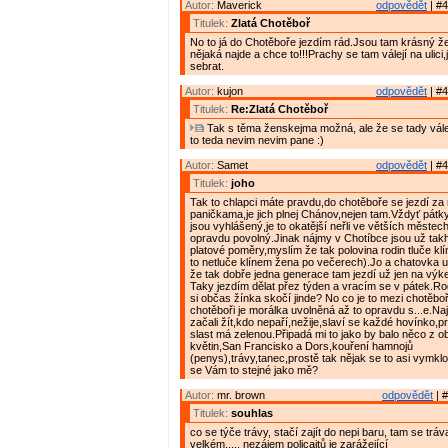
Autor:
Maverick
odpovědět
| #4
Titulek:
Zlatá Chotěboř
No to já do Chotěboře jezdím rád.Jsou tam krásný ž
nějaká najde a chce to!!!Prachy se tam válejí na ulici
sebrat.
Autor:
kujon
odpovědět
| #4
Titulek:
Re:Zlatá Chotěboř
Tak s těma ženskejma možná, ale že se tady válej 
to teda nevim nevim pane :)
Autor:
Samet
odpovědět
| #4
Titulek:
joho
Tak to chlapci máte pravdu,do chotěboře se jezdí z
paničkama,je jich plnej Chánov,nejen tam.Vždyť pátk
jsou vyhlášený,je to okatější neřli ve větších městech
opravdu povolný.Jinak nájmy v Chotíbce jsou už takh
platové poměry,myslím že tak polovina rodin tluče kl
to netluče klínem žena po večerech).Jo a chatovka u
že tak dobře jedna generace tam jezdí už jen na výk
Taky jezdím dělat přez týden a vracím se v pátek.Rod
si občas žínka skočí jinde? No co je to mezi chotěb
chotěboři je morálka uvolněná až to opravdu s...e.Na
začali žít,kdo nepaří,nežije,slaví se každé hovínko,pr
slast má zelenou.Připadá mi to jako by balo něco z o
květin,San Francisko a Dors,kouření hamnojů
(penys),trávy,tanec,prostě tak nějak se to asi vymkl
se Vám to stejné jako mě?
Autor:
mr. brown
odpovědět
| #
Titulek:
souhlas
co se týče trávy, stačí zajít do nepi baru, tam se tráv
velkém..... nezájem policajtů je zarážející