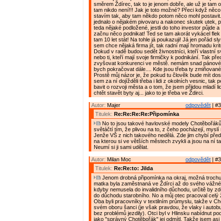
směrem Ždírec, tak to je jenom dobře, ale už je tam 
tam nikdo není!!! Jak je toto možné? Přeci když něco
stavím tak, aby tam někdo potom něco mohl postavit
jednalo o nějakém pivovaru a nakonec skutek utek, 
teda nějaké podložené, jestli do toho investor půjde 
začnu něco podnikat! Ted se tam akorát vykácel flek 
tam 10 let stát! Na tohle já poukazuji! Já jen pořád s
sem chce nějaká firma jít, tak radní mají hromadu kritér
Dokud v radě budou sedět živnostníci, kteří vlastní
nebo ti, kteří mají svoje firmičky k podnikání. Tak př
zvyšovat konkurenci ve městě. nemám snad pánové
bych pokračovat dále.... Kde jsou třeba ty zmiňova
Prostě můj názor je, že pokud tu člověk bude mít dos
sem za ní dojížděli třeba i lidi z okolních vesnic, t
bavit o rozvoji města a o tom, že jsem přijdou mladí l
chtět stavět byty aj... jako to je třeba ve Ždirci.
Autor:
Majer
odpovědět
| #3
Titulek:
Re:Re:Re:Re:Připomínka
No to jsou takové havlovské modely Chotěbořáků
světáčtí tím, že plivou na to, z čeho pocházejí, myslí 
Jenže VŠ z nich takového nedělá. Zde jim chybí pře
na kterou si ve větších městech zvykli a jsou na ní ta
Neumí si ji sami udělat.
Autor:
Milan Moc
odpovědět
| #3
Titulek:
Re:Re:to: Jilda
Jenom drobná připomínka na okraj, možná trochu
matka byla zaměstnaná ve Ždírci až do svého vážn
kdyby nemusela do invalidního důchodu, určitě by z
do důchodu starobního. No a můj otec pracoval celý ž
Oba byli pracovníky v textilním průmyslu, takže v Ch
svém oboru šanci (je však pravdou, že vlaky i autobu
bez problémů jezdily). Otci byl v Hlinsku nabídnut po
jako "správný Chotěbořák" jej odmítl. Takže jsem asi