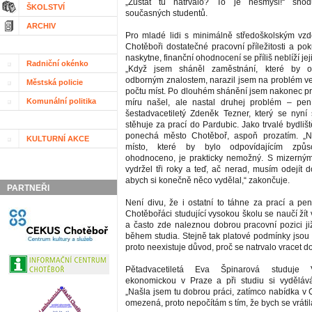
„Zůstat tu natrvalo? To je nesmysl!“ shod
ŠKOLSTVÍ
současných studentů.
ARCHIV
Pro mladé lidi s minimálně středoškolským vz
Chotěboři dostatečné pracovní příležitosti a po
naskytne, finanční ohodnocení se příliš neblíží je
Radniční okénko
„Když jsem sháněl zaměstnání, které by 
odborným znalostem, narazil jsem na problém 
Městská policie
počtu míst. Po dlouhém shánění jsem nakonec pr
Komunální politika
míru našel, ale nastal druhej problém – pení
šestadvacetiletý Zdeněk Tezner, který se nyní 
stěhuje za prací do Pardubic. Jako trvalé bydliš
ponechá město Chotěboř, aspoň prozatím. „Na
KULTURNÍ AKCE
místo, které by bylo odpovídajícím způ
ohodnoceno, je prakticky nemožný. S mizerným
vydržel tři roky a teď, ač nerad, musím odejít 
abych si konečně něco vydělal,“ zakončuje.
PARTNEŘI
Není divu, že i ostatní to táhne za prací a pen
Chotěbořáci studující vysokou školu se naučí ží
a často zde naleznou dobrou pracovní pozici již
během studia. Stejně tak platové podmínky jsou 
proto neexistuje důvod, proč se natrvalo vracet 
Pětadvacetiletá Eva Špinarová studuje 
ekonomickou v Praze a při studiu si vydělává
„Našla jsem tu dobrou práci, zatímco nabídka v 
omezená, proto nepočítám s tím, že bych se vrátil