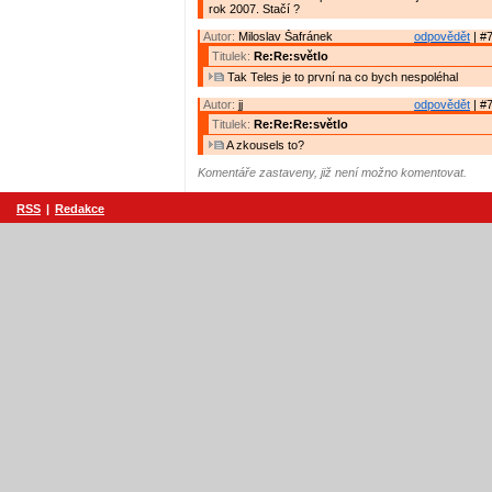
rok 2007. Stačí ?
Autor:
Miloslav Šafránek
odpovědět
| #7
Titulek:
Re:Re:světlo
Tak Teles je to první na co bych nespoléhal
Autor:
jj
odpovědět
| #7
Titulek:
Re:Re:Re:světlo
A zkousels to?
Komentáře zastaveny, již není možno komentovat.
RSS
|
Redakce