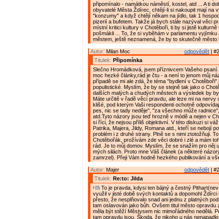
připomínalo - namátkou náměstí, kostel, atd ... A ti do
obyvatelé Města Ždírec, chtějí-li si nakoupit mají na 
"konzumy" a když chtějí někam na jídlo, tak 1 hospo
pizerií a bufetem. Takže já bych stále nazýval věci p
místní kritici kultury v Chotěboři, ti by si jistě kulturně
pošmákli ... To, že si vyběhám v parlamentu vyjímku
městem, ještě neznamená, že by to skutečně město b
Autor:
Milan Moc
odpovědět
| #2
Titulek:
Připomínka
Slečno Hromádková, jsem příznivcem Vašeho psaní.
moc hezké články,rád je čtu - a není to jenom můj náz
případě se mi ale zdá, že téma "bydlení v Chotěboři" j
populistické. Myslím, že by se stejně tak jako o Chotě
dalších malých a chudých městech a výsledek by byl
Máte určitě v řadě věcí pravdu, ale leze mi na nervy
klišé, pod kterým Vaši respondenti ochotně odpovídají,
pes, nic se tady neděje", "za všechno může radnice", 
atd.Tyto názory jsou teď hrozně v módě a nejen v Ch
si říci, že nejsou příliš objektivní. V této diskuzi si v
Patrika, Majera, Jildy, Romana atd., kteří se nebojí 
problém i z druhé strany. Plně se s nimi ztotožňuji. To
Chotěbořák, prožívám zde věci dobré i zlé a mám to
rád. Je to můj domov. Myslím, že se snažím pro něj u
mých silách. Proto mne Váš článek (a některé názory
zamrzel). Přeji Vám hodně hezkého publikování a vš
Autor:
Majer
odpovědět
| #2
Titulek:
Re:to: Jilda
To je pravda, kdysi ten bájný a čestný Pithart(nev
využil v jisté době svých kontaktů a dopomohl Ždírci k
přesto, že nesplňovalo snad ani jednu z platných pod
tam oslavován jako bůh. Ovšem titul město opravdu 
měla být stěží Městysem nic mimořádného nedělá. Pou
tam opravdu jsou. Škoda, že nikoho u nás nenapadlo