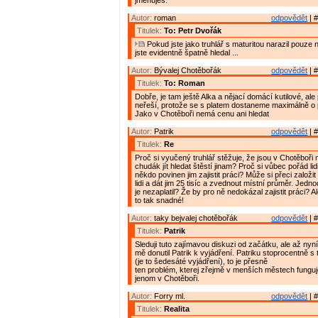
jmenuješ.
Autor:
roman
odpovědět
| #
Titulek:
To: Petr Dvořák
Pokud jste jako truhlář s maturitou narazil pouze n
jste evidentně špatně hledal ...
Autor:
Bývalej Chotěbořák
odpovědět
| #
Titulek:
To: Roman
Dobře, je tam ještě Alka a nějací domácí kutilové, ale 
neřeší, protože se s platem dostaneme maximálně o 
Jako v Chotěboři nemá cenu ani hledat
Autor:
Patrik
odpovědět
| #
Titulek:
Re
Proč si vyučený truhlář stěžuje, že jsou v Chotěboři 
chudák jít hledat štěstí jinam? Proč si vůbec pořád lidi
někdo povinen jim zajistit práci? Může si přeci založi
lidi a dát jim 25 tisíc a zvednout místní průměr. Jed
je nezaplatil? Že by pro ně nedokázal zajistit práci? A
to tak snadné!
Autor:
taky bejvalej chotěbořák
odpovědět
| #
Titulek:
Patrik
Sleduji tuto zajímavou diskuzi od začátku, ale až nyní
mě donutil Patrik k vyjádření. Patriku stoprocentně 
(je to šedesáté vyjádření), to je přesně
ten problém, kterej zřejmě v menších městech fungu
jenom v Chotěboři.
Autor:
Forry ml.
odpovědět
| #
Titulek:
Realita