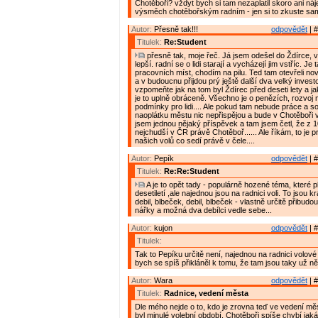
Chotěboři? vždyt bych si tam nezaplatil skoro ani nájem
výsměch chotěbořským radním - jen si to zkuste sam
Autor:
Přesně tak!!!
odpovědět
| #
Titulek:
Re:Student
přesně tak, moje řeč. Já jsem odešel do Ždírce, v
lepší. radní se o lidi starají a vycházejí jim vstříc. Je
pracovních míst, chodím na pilu. Ted tam otevřeli no
a v budoucnu přijdou prý ještě další dva velký investoř
vzpomeňte jak na tom byl Ždírec před deseti lety a j
je to uplně obráceně. Všechno je o penězích, rozvoj
podmínky pro lidi.... Ale pokud tam nebude práce a sol
naoplátku městu nic nepřispějou a bude v Chotěboři ve
jsem jednou nějaký příspěvek a tam jsem četl, že z 
nejchudší v ČR právě Chotěboř...... Ale říkám, to je 
našich volů co sedí právě v čele....
Autor:
Pepík
odpovědět
| #
Titulek:
Re:Re:Student
A je to opět tady - populárně hozené téma, které pl
desetiletí ,ale najednou jsou na radnici voli. To jsou 
debil, blbeček, debil, blbeček - vlastně určitě přibudou 
nářky a možná dva debílci vedle sebe...
Autor:
kujon
odpovědět
| #
Titulek:
Tak to Pepíku určitě není, najednou na radnici volov
bych se spíš přikláněl k tomu, že tam jsou taky už něko
Autor:
Wara
odpovědět
| #
Titulek:
Radnice, vedení města
Dle mého nejde o to, kdo je zrovna teď ve vedení měs
byl minulé volební období. Chotěboři spíše chybí jak