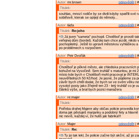
Autor:
mr.brown
odpovědět
| #
Titulek:
souhlas, mnozí rodiče by se divili kdyby spatřili své ra
sobiňově, kterak se opíjejí do němoty...
Autor:
láďa
odpovědět
| #
Titulek:
Re:joho
Já jsem "sameta" pochopil. Chotěboř je prostě tak
veřejnej dům (bordel). Každej tam chce jezdit, nikdo v
pochopitelný. Ještě to upravit městskou vyhláškou a
po problémech s rozpočtem.
Autor:
Petr Dvořák
odpovědět
| #
Titulek:
Chotěboř je pěkné město, ale zhlediska pracovních pří
bohužel na Vysočině. Sem truhlář s maturitou, je mi 24
místo kde bych v Chotěboři mohl pracovat je INTE
neuvěřitelných 50 Kč/hod. Je jasné, že půjdeme za p
závěr bych chtěl dodat, že bych se ve svém věku ne
vysoké posty jako žřejmě ten 23 - letý truhlář co je 
článků výše, a bral bych pozici manažera
Autor:
re:majer
odpovědět
| #
Titulek:
Potřeba drahej Majere aby občas policie provedla kon
doma jak pěstuješ marjanku a podobný fety a hlavně 
nic nevíš, každej ví, že hulíš jak fabrika!!!
Autor:
Majer
odpovědět
| #
Titulek:
Re:
Ty jsi tak lekl, že policie začne být akční, až jsi 