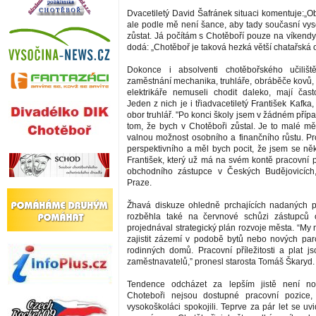
Dvacetiletý David Šafránek situaci komentuje:„Obč
ale podle mě není šance, aby tady současní vyso
zůstat. Já počítám s Chotěboří pouze na víkendy
dodá: „Chotěboř je taková hezká větší chatařská o
Dokonce i absolventi chotěbořského učilišt
zaměstnání mechanika, truhláře, obráběče kovů
elektrikáře nemuseli chodit daleko, mají čas
Jeden z nich je i třiadvacetiletý František Kafka,
obor truhlář. "Po konci školy jsem v žádném pří
tom, že bych v Chotěboři zůstal. Je to malé 
valnou možnost osobního a finančního růstu. Pr
perspektivního a měl bych pocit, že jsem se něk
František, který už má na svém kontě pracovní 
obchodního zástupce v Českých Budějovicích,
Praze.
Žhavá diskuze ohledně prchajících nadaných p
rozběhla také na červnové schůzi zástupců
projednával strategický plán rozvoje města. “
zajistit zázemí v podobě bytů nebo nových par
rodinných domů. Pracovní příležitosti a plat js
zaměstnavatelů,” pronesl starosta Tomáš Škaryd.
Tendence odcházet za lepším jistě není no
Choteboři nejsou dostupné pracovní pozice
vysokoškoláci spokojili. Teprve za pár let se uvi