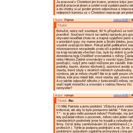
Ja pracoval v Chotebori jen kratce, protoze kdyz js
jestli jit pracovat jinam a uvidel svoji vyplatni pasku t
a do chotky si uz jezdim jenom odpocinout a relaxova
nejlepsich kamosu uz v Chotebori nepracuje ani jeden
Autor:
Patriot
odpovědět
| #
Titulek:
Bohužel, nelze než souhlasit, 90 % příspěvků se hořc
pravdivé. Současní mocní na radnici opravdu pro pod
obyvatel neudělali zhola nic a trapná vyjádření pánů 
o prioritách typu: my mame jesle a školní jídelnu, j
soudně uvažujícím lidem. Pokud ještě politikaření star
místostarostce nezaslepilo zcela oči a jediná snaha 
na kraji nezabrala všechen čas, bylo by dobré si uvě
donedávna byla Chotěboř srovnatelná s městy Čásl
nebo Hlinsko.Žádné srovnávání s vesnicí typu Ždírec
ponižující, i když jeho radní můžeme jen závidět. Kd
podniky, bazén, domov důchodců, sportovní areály a h
stavby, které sbyly v okolních městech vybudovány,
výmluva, jak je město chudé? Ale to je opět pouze ch
města, kde jsou mladí lidé, nové stavby atd, znova t
A co takhle odpověď někoho z funkcionářů města, n
stačí teplé místečko a srovnání s rodnou Novou Vsí.
nemyslíte?
Autor:
roman
odpovědět
| #
Titulek:
Re:
Milý Patriote a jemu podobní. Vždycky jsem vede
kritizoval, ale aby to bylo postaveno takhle: " Kde jso
? " - to je jako mělo postavit město? Podívejte, my j
lety požádali město o pozemek, město nám jeden nab
standardních podmínek jsme ho koupili a vybudovali 
firmy. Od té doby zaměstnávám 10 zaměstnanců ( v 
profesích ). Tohle je podpora podnikání a ne, že ne. J
podobným způsobem zaplněna průmyslová zóna jen d