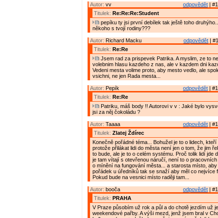
Autor:
vv
odpovědět
| #1
Titulek:
Re:Re:Re:Student
pepíku ty jsi první debílek tak ještě toho druhýho..
někoho s tvojí rodiny???
Autor:
Richard Macku
odpovědět
| #1
Titulek:
Re:Re
Jsem rad za prispevek Patrika. A myslim, ze to ne
volebnim hlasu kazdeho z nas, ale v kazdem dni kaz
Vedeni mesta volime proto, aby mesto vedlo, ale spo
vsichni, ne jen Rada mesta...
Autor:
Pepík
odpovědět
| #1
Titulek:
Re:Re
Patriku, máš body !! Autorovi v v : Jaké bylo vys
jsi za něj čokoládu ?
Autor:
Taaaa
odpovědět
| #1
Titulek:
Zlatej Ždírec
Konečně pořádné téma... Bohužel je to o lidech, kteří 
protože přilákat lidi do města není jen o tom, že jim ř
to bude, ale je to o celém systému. Proč tolik lidí jde
je tam vítají s otevřenou náručí, není to o pracovních p
o mínění na fungování města... a starosta místo, aby 
pořádek u úředníků tak se snaží aby měl co nejvíce f
Pokud bude na vesnici místo raději tam...
Autor:
booča
odpovědět
| #1
Titulek:
PRAHA
V Praze působím už rok a půl a do chotě jezdím už je
weekendové pařby. A výši mezd, jenž jsem bral v Ch