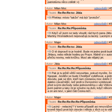
patriotismu něco zdědil :=)
Autor:
Milan Moc
odpovědět
| #3
Titulek:
Re:Re:Re:to: Jilda
Překlep: místo "takže" má být "protože".
Autor:
Milan Moc
odpovědět
| #3
Titulek:
Re:Re:Re:Připomínka
Když už jsem se tady vloudil, rád bych pana Jildu 
Martiny Hromádkové nepovažuji za laciný. Laciným 
Autor:
Majer
odpovědět
| #3
Titulek:
Re:Re:Re:to: Jilda
O té dopravě to je hodně. Bude mi jedno jestli budu
Jihlavy, nebo někde hodinu po Praze. Klidně si v aut
přečtu noviny, nebi knížku. Musí ale nějaký jet.
Autor:
Jilda
odpovědět
| #3
Titulek:
Re:Re:Re:Re:Připomínka
Pak je tu ještě větší nesouhlas, pokud myslíte, že
Naopak. Jestliže se bude Chotěboř vylidňovat, a jed
důvodu, pak se těm, kteří tam zůstanou moc dobře žít
daleko závažnější, než jestli si živnostníci vyloboval
před svými obchody nebo jednosměrka v ulici Vítězn
jsem patriot a taky mi je smutno na duši, když něko
a on ani neví, v jaké čáti Česka leží...
Autor:
Majer
odpovědět
| #3
Titulek:
Re:Re:Re:Re:Re:Připomínka
Laciný - nelaciný? V tomto případě asi nevyvážen
kromě hlasů proti být citován i někdo z těch co to vid