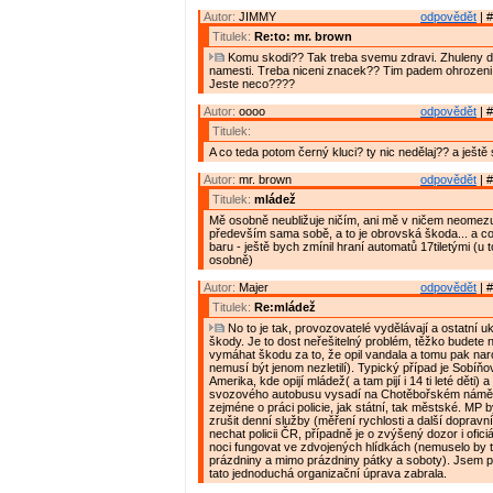
Autor:
JIMMY
odpovědět
| #
Titulek:
Re:to: mr. brown
Komu skodi?? Tak treba svemu zdravi. Zhuleny de
namesti. Treba niceni znacek?? Tim padem ohrozeni 
Jeste neco????
Autor:
oooo
odpovědět
| #
Titulek:
A co teda potom černý kluci? ty nic nedělaj?? a ještě se
Autor:
mr. brown
odpovědět
| #
Titulek:
mládež
Mě osobně neubližuje ničím, ani mě v ničem neomezuj
především sama sobě, a to je obrovská škoda... a co
baru - ještě bych zmínil hraní automatů 17tiletými (u 
osobně)
Autor:
Majer
odpovědět
| #
Titulek:
Re:mládež
No to je tak, provozovatelé vydělávají a ostatní ukl
škody. Je to dost neřešitelný problém, těžko budete
vymáhat škodu za to, že opil vandala a tomu pak nar
nemusí být jenom nezletilí). Typický případ je Sobíň
Amerika, kde opijí mládež( a tam pijí i 14 ti leté děti)
svozového autobusu vysadí na Chotěbořském náměstí
zejméne o práci policie, jak státní, tak městské. MP 
zrušit denní služby (měření rychlosti a další dopravn
nechat policii ČR, případně je o zvýšený dozor i ofici
noci fungovat ve zdvojených hlídkách (nemuselo by to
prázdniny a mimo prázdniny pátky a soboty). Jsem 
tato jednoduchá organizační úprava zabrala.