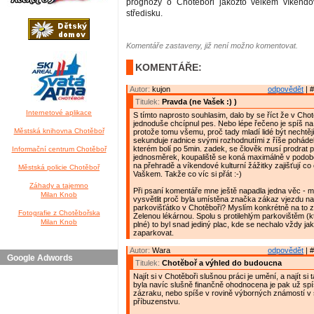
prognózy o Chotěboři jakožto velkém víkend
středisku.
Komentáře zastaveny, již není možno komentovat.
KOMENTÁŘE:
Autor:
kujon
odpovědět
| #
Titulek:
Pravda (ne Vašek :) )
Internetové aplikace
S tímto naprosto souhlasim, dalo by se říct že v Chot
jednoduše chcípnul pes. Nebo lépe řečeno je spíš na p
Městská knihovna Chotěboř
protože tomu všemu, proč tady mladí lidé být nechtěj
sekunduje radnice svými rozhodnutími z říše poháde
kterém bolí po 5min. zadek, se člověk musí prodrat p
Informační centrum Chotěboř
jednosměrek, koupaliště se koná maximálně v podo
na přehradě a víkendové kulturní žážitky zajišťují co
Městská policie Chotěboř
Vaškem. Takže co víc si přát :-)
Záhady a tajemno
Při psaní komentáře mne ještě napadla jedna věc - 
Milan Knob
vysvětlit proč byla umístěna značka zákaz vjezdu na
parkovišťátko v Chotěboři? Myslím konkrétně na to z
Fotografie z Chotěbořska
Zelenou lékárnou. Spolu s protilehlým parkovištěm (k
Milan Knob
plné) to byl snad jediný plac, kde se nechalo vždy ja
zaparkovat.
Autor:
Wara
odpovědět
| #
Google Adwords
Titulek:
Chotěboř a výhled do budoucna
Najít si v Chotěboři slušnou práci je umění, a najít si
byla navíc slušně finančně ohodnocena je pak už spí
zázraku, nebo spíše v rovině výborných známostí v
příbuzenstvu.