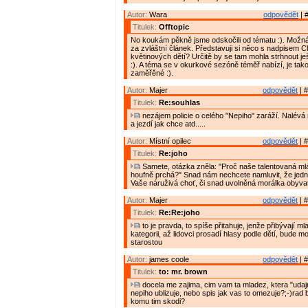
Autor:
Wara
odpovědět
| 
Titulek:
Offtopic
No koukám pěkně jsme odskočili od tématu :). Možná b
za zvláštní článek. Představuji si něco s nadpisem C
květinových dětí? Určitě by se tam mohla strhnout je
:). A téma se v okurkové sezóně téměř nabízí, je tak
zaměřěné :).
Autor:
Majer
odpovědět
| #
Titulek:
Re:souhlas
nezájem policie o celého "Nepiho" zaráží. Nalévá
a jezdí jak chce atd.....
Autor:
Místní opilec
odpovědět
| #
Titulek:
Re:joho
Samete, otázka zněla: "Proč naše talentovaná m
houfně prchá?" Snad nám nechcete namluvit, že jedn
Vaše náruživá choť, či snad uvolněná morálka obyvat
Autor:
Majer
odpovědět
| #
Titulek:
Re:Re:joho
to je pravda, to spíše přitahuje, jenže přibývají ml
kategorii, až lidovci prosadí hlasy podle dětí, bude 
starostou
Autor:
james coole
odpovědět
| #
Titulek:
to: mr. brown
docela me zajima, cim vam ta mladez, ktera "udajn
nepiho ublizuje, nebo spis jak vas to omezuje?;-)rad 
komu tim skodi?