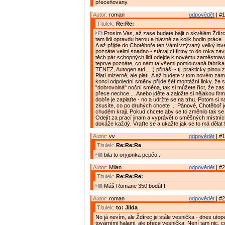
přeceňovány.
Autor:
roman
odpovědět
| #1
Titulek:
Re:Re:
Prosím Vás, až zase budete bájit o skvělém Ždírci,
tam lidi opravdu berou a hlavně za kolik hodin práce .
A až přijde do Chotěboře ten Vámi vzývaný velký inve
poznáte velmi snadno - stávající firmy to do roka zav
těch pár schopných lidí odejde k novému zaměstnava
teprve poznáte, co nám ta všemi pomlouvaná fabrik
TENEZ, Autogen atd ... ) přináší - tj. prakticky plnou
Platí mizerně, ale platí. A až budete v tom novém za
konci odpolední směny přijde šéf montážní linky, že 
"dobrovolná" noční směna, tak si můžete říct, že zas
přece nechce ... Anebo jděte a založte si nějakou firmu
dobře je zaplaťte - no a udržte se na trhu. Potom si n
zkusíte, co po druhých chcete ... Pánové, Chotěboř 
chudém kraji. Pokud chcete aby se to změnilo tak se 
Odejít za prací jinam a vyprávět o směšných místn
dokáže každý. Vraťte se a ukažte jak se to má dělat 
Autor:
vv
odpovědět
| #1
Titulek:
Re:Re:Re
bila to oryjonka pepčo...
Autor:
Milan
odpovědět
| #2
Titulek:
Re:Re:Re:
Máš Romane 350 bodů!!!
Autor:
roman
odpovědět
| #2
Titulek:
to: Jilda
No já nevím, ale Ždírec je stále vesnička - dnes uto
továrními halami, ale přece vesnička. Není tam nic, 