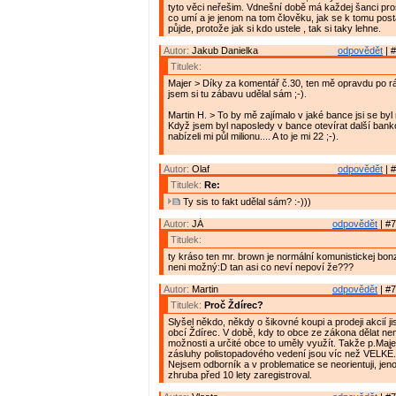
tyto věci neřešim. Vdnešní době má každej šanci pro
co umí a je jenom na tom člověku, jak se k tomu posta
půjde, protože jak si kdo ustele , tak si taky lehne.
Autor:
Jakub Danielka
odpovědět
| #
Titulek:
Majer > Díky za komentář č.30, ten mě opravdu po r
jsem si tu zábavu udělal sám ;-).
Martin H. > To by mě zajímalo v jaké bance jsi se byl
Když jsem byl naposledy v bance otevírat další bank
nabízeli mi půl milionu.... A to je mi 22 ;-).
Autor:
Olaf
odpovědět
| #
Titulek:
Re:
Ty sis to fakt udělal sám? :-)))
Autor:
JÁ
odpovědět
| #7
Titulek:
ty kráso ten mr. brown je normální komunistickej bonz
neni možný:D tan asi co neví nepoví že???
Autor:
Martin
odpovědět
| #7
Titulek:
Proč Ždírec?
Slyšel někdo, někdy o šikovné koupi a prodeji akcií j
obcí Ždírec. V době, kdy to obce ze zákona dělat nemo
možnosti a určité obce to uměly využít. Takže p.Majer
zásluhy polistopadového vedení jsou víc než VELKÉ.
Nejsem odborník a v problematice se neorientuji, je
zhruba před 10 lety zaregistroval.