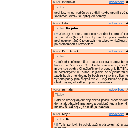
Autor:
mr.brown
odpovědět
| #
Titulek:
souhlas, mnozí rodiče by se divili kdyby spatřili své ra
sobiňově, kterak se opíjejí do němoty...
Autor:
láďa
odpovědět
| #
Titulek:
Re:joho
Já jsem "sameta" pochopil. Chotěboř je prostě tak
veřejnej dům (bordel). Každej tam chce jezdit, nikdo v
pochopitelný. Ještě to upravit městskou vyhláškou a
po problémech s rozpočtem.
Autor:
Petr Dvořák
odpovědět
| #
Titulek:
Chotěboř je pěkné město, ale zhlediska pracovních pří
bohužel na Vysočině. Sem truhlář s maturitou, je mi 24
místo kde bych v Chotěboři mohl pracovat je INTE
neuvěřitelných 50 Kč/hod. Je jasné, že půjdeme za p
závěr bych chtěl dodat, že bych se ve svém věku ne
vysoké posty jako žřejmě ten 23 - letý truhlář co je 
článků výše, a bral bych pozici manažera
Autor:
re:majer
odpovědět
| #
Titulek:
Potřeba drahej Majere aby občas policie provedla kon
doma jak pěstuješ marjanku a podobný fety a hlavně 
nic nevíš, každej ví, že hulíš jak fabrika!!!
Autor:
Majer
odpovědět
| #
Titulek:
Re:
Ty jsi tak lekl, že policie začne být akční, až jsi 