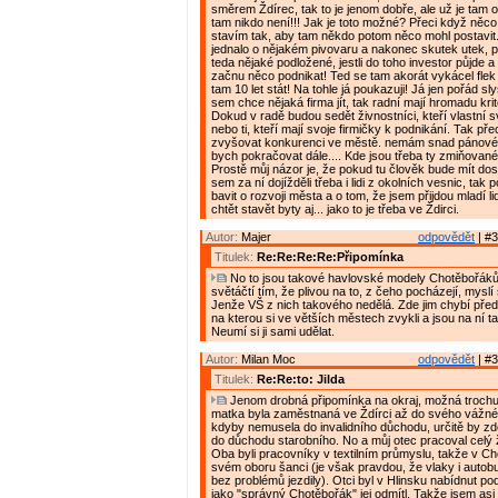
směrem Ždírec, tak to je jenom dobře, ale už je tam 
tam nikdo není!!! Jak je toto možné? Přeci když něco
stavím tak, aby tam někdo potom něco mohl postavit
jednalo o nějakém pivovaru a nakonec skutek utek, 
teda nějaké podložené, jestli do toho investor půjde 
začnu něco podnikat! Ted se tam akorát vykácel flek 
tam 10 let stát! Na tohle já poukazuji! Já jen pořád s
sem chce nějaká firma jít, tak radní mají hromadu kritér
Dokud v radě budou sedět živnostníci, kteří vlastní
nebo ti, kteří mají svoje firmičky k podnikání. Tak př
zvyšovat konkurenci ve městě. nemám snad pánové
bych pokračovat dále.... Kde jsou třeba ty zmiňova
Prostě můj názor je, že pokud tu člověk bude mít dos
sem za ní dojížděli třeba i lidi z okolních vesnic, t
bavit o rozvoji města a o tom, že jsem přijdou mladí l
chtět stavět byty aj... jako to je třeba ve Ždirci.
Autor:
Majer
odpovědět
| #3
Titulek:
Re:Re:Re:Re:Připomínka
No to jsou takové havlovské modely Chotěbořáků
světáčtí tím, že plivou na to, z čeho pocházejí, myslí 
Jenže VŠ z nich takového nedělá. Zde jim chybí pře
na kterou si ve větších městech zvykli a jsou na ní ta
Neumí si ji sami udělat.
Autor:
Milan Moc
odpovědět
| #3
Titulek:
Re:Re:to: Jilda
Jenom drobná připomínka na okraj, možná trochu
matka byla zaměstnaná ve Ždírci až do svého vážn
kdyby nemusela do invalidního důchodu, určitě by z
do důchodu starobního. No a můj otec pracoval celý ž
Oba byli pracovníky v textilním průmyslu, takže v Ch
svém oboru šanci (je však pravdou, že vlaky i autobu
bez problémů jezdily). Otci byl v Hlinsku nabídnut po
jako "správný Chotěbořák" jej odmítl. Takže jsem asi