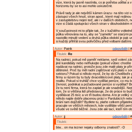
vize, která by jasně nastínila, co je potřeba udělat 
horizontu by se to asi mohlo uskutečnit.
Právě tady je ale největší kámen úrazu- na této vizi
zástupci všech hnutí, stran apod., které mají reálno
v zastupitelstvu nejen teď, ale i v dalších obdobích, 
vize si žádá spolupráci všech stran v dlouhodobém m
V součastnosti mi to přijde tak, že z každého voliteln
půlka věnována na to, aby se "zametlo" se starými p
nastolilo minulé vedení a druhá půlka období je pak 
si každý přihřál svou polívčičku před volbami dalšími. 
Autor:
Patrik
odpovědět
| #
Titulek:
Re
Na radnici, pokud mě paměť neklame, sedí volení zás
jiné kandidáty nebo nefňukejte (pokud vůbec chodíte
nadávat na radnici, protože jsou zde malé platy je p
dětinské. Proč by měl radní zajišťovat výši platů v 
sektoru? Pokud si někdo myslí, že by do Chotěboře p
firmy a rázem by tu byly dvacetitisícové platy, tak je
realitu. Pokud si truhlář chce vydělat peníze, co mu br
živnost, podnikat a požadované peníze si vydělat? B
že tu není firma, která ho zaplatí je ale snadnější. Ne
tom, že si většina lidí představuje, že do práce to bud
vydělávat 25 tisíc a ve tři budou doma. A to je veliký 
někdo najde dobře placenou práci v Pardubicích nebo
brání tam dojíždět? Bydlete tu, plaťte celkem přijatel
pracujte ve větších městech, kde vyděláte větší peníz
všude ve světě běžné. Jsou zde ale tací, kteří tím obj
Autor:
jj
odpovědět
| #
Titulek:
btw... on ma tezner nejaky odborny znalosti? :-D