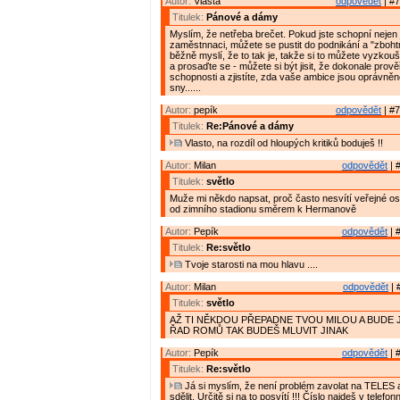
Autor:
Vlasta
odpovědět
| #7
Titulek:
Pánové a dámy
Myslím, že netřeba brečet. Pokud jste schopní nejen
zaměstnnaci, můžete se pustit do podnikání a "zbohtno
běžně myslí, že to tak je, takže si to můžete vyzkouš
a prosaďte se - můžete si být jisit, že dokonale prově
schopnosti a zjistíte, zda vaše ambice jsou oprávněn
sny......
Autor:
pepík
odpovědět
| #7
Titulek:
Re:Pánové a dámy
Vlasto, na rozdíl od hloupých kritiků boduješ !!
Autor:
Milan
odpovědět
| 
Titulek:
světlo
Muže mi někdo napsat, proč často nesvítí veřejné osv
od zimního stadionu směrem k Hermanově
Autor:
Pepík
odpovědět
| 
Titulek:
Re:světlo
Tvoje starosti na mou hlavu ....
Autor:
Milan
odpovědět
| 
Titulek:
světlo
AŽ TI NĚKDOU PŘEPADNE TVOU MILOU A BUDE 
ŘAD ROMŮ TAK BUDEŠ MLUVIT JINAK
Autor:
Pepík
odpovědět
| 
Titulek:
Re:světlo
Já si myslím, že není problém zavolat na TELES a
sdělit. Určitě si na to posvítí !!! Číslo najdeš v tele