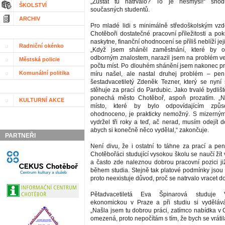
„Zůstat tu natrvalo? To je nesmysl!“ shod
ŠKOLSTVÍ
současných studentů.
ARCHIV
Pro mladé lidi s minimálně středoškolským vz
Chotěboři dostatečné pracovní příležitosti a po
naskytne, finanční ohodnocení se příliš neblíží je
Radniční okénko
„Když jsem sháněl zaměstnání, které by 
odborným znalostem, narazil jsem na problém 
Městská policie
počtu míst. Po dlouhém shánění jsem nakonec pr
Komunální politika
míru našel, ale nastal druhej problém – pení
šestadvacetiletý Zdeněk Tezner, který se nyní 
stěhuje za prací do Pardubic. Jako trvalé bydliš
ponechá město Chotěboř, aspoň prozatím. „Na
KULTURNÍ AKCE
místo, které by bylo odpovídajícím způ
ohodnoceno, je prakticky nemožný. S mizerným
vydržel tři roky a teď, ač nerad, musím odejít 
abych si konečně něco vydělal,“ zakončuje.
PARTNEŘI
Není divu, že i ostatní to táhne za prací a pen
Chotěbořáci studující vysokou školu se naučí ží
a často zde naleznou dobrou pracovní pozici již
během studia. Stejně tak platové podmínky jsou 
proto neexistuje důvod, proč se natrvalo vracet 
Pětadvacetiletá Eva Špinarová studuje 
ekonomickou v Praze a při studiu si vydělává
„Našla jsem tu dobrou práci, zatímco nabídka v 
omezená, proto nepočítám s tím, že bych se vrátil