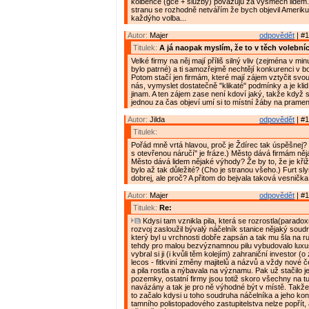
kolbence (gce + služby) považuju za výsměch lidem
stranu se rozhodně netvářím že bych objevil Ameriku,
každýho volba...
Autor:
Majer
odpovědět
| #1
Titulek:
A já naopak myslím, že to v těch volebníc
Velké firmy na něj mají příliš silný vliv (zejména v mi
bylo patrné) a ti samozřejmě nechtějí konkurenci v boj
Potom stačí jen firmám, které mají zájem vztyčit svo
nás, vymyslet dostatečně "klikaté" podmínky a je klid,
jinam. A ten zájem zase není kdoví jaký, takže když 
jednou za čas objeví umí si to místní žáby na prameni
Autor:
Jilda
odpovědět
| #1
Titulek:
Pořád mně vrtá hlavou, proč je Ždírec tak úspěšnej? (
s otevřenou náručí" je fráze.) Město dává firmám ně
Město dává lidem nějaké výhody? Že by to, že je kři
bylo až tak důležité? (Cho je stranou všeho.) Furt sly
dobrej, ale proč? A přitom do bejvala taková vesnička.
Autor:
Majer
odpovědět
| #1
Titulek:
Re:
Kdysi tam vznikla pila, která se rozrostla(paradox
rozvoj zasloužil bývalý náčelník stanice nějaký sou
který byl u vrchnosti dobře zapsán a tak mu šla na r
tehdy pro malou bezvýznamnou pilu vybudovalo luxus
vybral si ji (i kvůli těm kolejím) zahraniční investor (
lecos - fitkviní změny majitelů a názvů a vždy nové 
a pila rostla a nýbavala na významu. Pak už stačilo j
pozemky, ostatní firmy jsou totiž skoro všechny na tu
navázány a tak je pro ně výhodné být v místě. Takže 
to začalo kdysi u toho soudruha náčelníka a jeho kon
tamního polistopadového zastupitelstva nelze popřít,