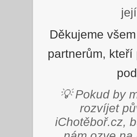
jej
Děkujeme všem 
partnerům, kteří
pod
💡 Pokud by m
rozvíjet p
iChotěboř.cz, 
nám ozve na