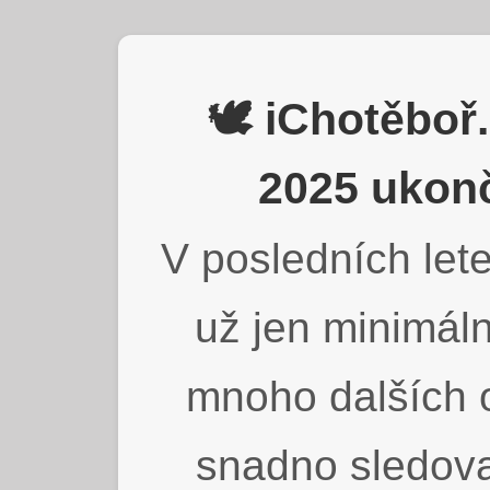
🕊️ iChotěbo
2025 ukonč
V posledních lete
už jen minimáln
mnoho dalších o
snadno sledova