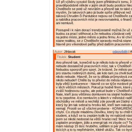
Už při výběru vysoké školy jsem přihlédnul k tomu, ž
pravděpodobně někde v jejím okolí budu posléze hleda
Chotěboře se poté už nevrátím a přesně tak to také 
myslím, že takových jako já bude spíše přibývat než
taková Chrudim či Pardubice nejsou od Chotěboře za
a nabídka pracovních míst je nesrovnatelná, o fina
ani nemluvě.
Postupně i k nám dorazí trend(ostatně možná že už do
budou za prací stěhovat a že nebudou zůstávat celý 
na jedno místo, jedno město a jednu firmu. A v té chvíl
stane realitou, se z Chotěboře opravdu možná stane
hlavně pro víkendové pařby před dalším pracovním 
Autor:
Jihlavak
odpovědět
| #
Titulek:
Student
Ano přesně tak, konečně tu je někdo kdo to přesně vy
nebude dostatečně pracovních míst, tak v Chotěboři
Nebudou sponzoři pro sport. Je krásné, že město p
pro stavbu rodinných domů, ale kdo tam za chvili bud
nikdo nebude. Hlavně, že se tu dělala průmyslová zo
nikdo nebude!! Chtělo by to přivést do města nějakou
byla větší konkurence - hlavně co se týče mzdové pla
v těch větších městech. Pokud je hodně firem, které po
zváší hodinovou sazbu, ale pokud bude v Chotěboři 
Nate, kteří jsou většinou domluveni na stejné hodino
to tu nepohne. A to nemluvím o lidech v městské radě,
obchůdky ve městě a nechtějí zde povolit ani žádný
který by jim tak sebral tu hrstku lidí, kteří tam nakupují
nemají. Prostě se už všichni proberte - KONKURENCE
chybí. Co zbyde mladému člověku, který by tu chtěl 
student, a když se tu zeptám kolik by mi nabízeli nást
jsem se nikde nedostal na větší hranici než 9tisíc hr
zaplatím pronájem, jídlo a energii tak mi zbyde co? Ted
mám nástup 15 tisíc hrubého, udělám si pár přesčas
tisících a to tu nepřeháním, klidně ukážu. Tak co byc