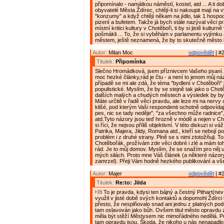
připomínalo - namátkou náměstí, kostel, atd ... A ti do
obyvatelé Města Ždírec, chtějí-li si nakoupit mají na 
"konzumy" a když chtějí někam na jídlo, tak 1 hospo
pizerií a bufetem. Takže já bych stále nazýval věci p
místní kritici kultury v Chotěboři, ti by si jistě kulturně
pošmákli ... To, že si vyběhám v parlamentu vyjímku
městem, ještě neznamená, že by to skutečně město b
Autor:
Milan Moc
odpovědět
| #2
Titulek:
Připomínka
Slečno Hromádková, jsem příznivcem Vašeho psaní.
moc hezké články,rád je čtu - a není to jenom můj náz
případě se mi ale zdá, že téma "bydlení v Chotěboři" j
populistické. Myslím, že by se stejně tak jako o Chotě
dalších malých a chudých městech a výsledek by byl
Máte určitě v řadě věcí pravdu, ale leze mi na nervy
klišé, pod kterým Vaši respondenti ochotně odpovídají,
pes, nic se tady neděje", "za všechno může radnice", 
atd.Tyto názory jsou teď hrozně v módě a nejen v Ch
si říci, že nejsou příliš objektivní. V této diskuzi si v
Patrika, Majera, Jildy, Romana atd., kteří se nebojí 
problém i z druhé strany. Plně se s nimi ztotožňuji. To
Chotěbořák, prožívám zde věci dobré i zlé a mám to
rád. Je to můj domov. Myslím, že se snažím pro něj u
mých silách. Proto mne Váš článek (a některé názory
zamrzel). Přeji Vám hodně hezkého publikování a vš
Autor:
Majer
odpovědět
| #2
Titulek:
Re:to: Jilda
To je pravda, kdysi ten bájný a čestný Pithart(nev
využil v jisté době svých kontaktů a dopomohl Ždírci k
přesto, že nesplňovalo snad ani jednu z platných pod
tam oslavován jako bůh. Ovšem titul město opravdu 
měla být stěží Městysem nic mimořádného nedělá. Pou
tam opravdu jsou. Škoda, že nikoho u nás nenapadlo