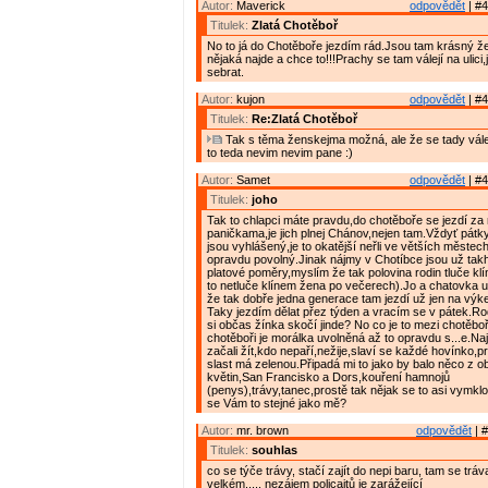
Autor:
Maverick
odpovědět
| #4
Titulek:
Zlatá Chotěboř
No to já do Chotěboře jezdím rád.Jsou tam krásný ž
nějaká najde a chce to!!!Prachy se tam válejí na ulici
sebrat.
Autor:
kujon
odpovědět
| #4
Titulek:
Re:Zlatá Chotěboř
Tak s těma ženskejma možná, ale že se tady válej 
to teda nevim nevim pane :)
Autor:
Samet
odpovědět
| #4
Titulek:
joho
Tak to chlapci máte pravdu,do chotěboře se jezdí z
paničkama,je jich plnej Chánov,nejen tam.Vždyť pátk
jsou vyhlášený,je to okatější neřli ve větších městech
opravdu povolný.Jinak nájmy v Chotíbce jsou už takh
platové poměry,myslím že tak polovina rodin tluče kl
to netluče klínem žena po večerech).Jo a chatovka u
že tak dobře jedna generace tam jezdí už jen na výk
Taky jezdím dělat přez týden a vracím se v pátek.Rod
si občas žínka skočí jinde? No co je to mezi chotěb
chotěboři je morálka uvolněná až to opravdu s...e.Na
začali žít,kdo nepaří,nežije,slaví se každé hovínko,pr
slast má zelenou.Připadá mi to jako by balo něco z o
květin,San Francisko a Dors,kouření hamnojů
(penys),trávy,tanec,prostě tak nějak se to asi vymkl
se Vám to stejné jako mě?
Autor:
mr. brown
odpovědět
| #
Titulek:
souhlas
co se týče trávy, stačí zajít do nepi baru, tam se tráv
velkém..... nezájem policajtů je zarážející