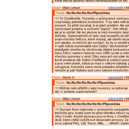
třeba slečna opravdu nikoho nenašla(doufám že ne)
Autor:
Milan Linhart
odpovědět
| #3
Titulek:
Re:Re:Re:Re:Re:Připomínka
To Chotěbořák: Pozemky v průmyslové zóně jsou j
rozprodány jednotlivým investorům. Ti by také měli d
postavit. Že ještě nezačali, to je jejich problém. Ale s
nachystané projekty a vyřízené "papíry". Kdo někdy n
jak je to složité. Ale ten pivovar je mezi investory tak
dočkáte. Supermarketů už tady stojí na papíře asi pět
snad všechny řetězce, které existují, ale stavět nezač
své tabulky, ze kterých jim vychází, že by tu neměli 
V radě města momentálně není žádný "obchodníček"
podnikatel, kterého by ohrožovala nějaká konkurence 
tomu Ždírci: radnice hned po roce 1989 rychle a velm
všechny pozemky v okolí. Díky tomu jich má stále do
levně prodávat dál. Kolem Chotěboře je volných po
a jsou velmi drahé, město je musí s velkými náklady
vykupovat. A protože samo nemá pokladnu přeplněno
nemůže je pak hluboko pod cenu nabízet investorům
Autor:
Martin H.
odpovědět
| #3
Titulek:
Re:Re:Re:Re:Re:Re:Připomínka
Můžete nám přiblížit o jaké investory se jedná jak
tak i z pohledu supermarketů?
Autor:
Milan Linhart
odpovědět
| #3
Titulek:
Re:Re:Re:Re:Re:Re:Re:Připomínka
Seznam firem naleznete v usneseních zastupitels
letošního jara. A také jsem ho před několika měsíci v
Jirky Císaře. Kromě pivovaru jsou to firmy z Chotěboř
okolí, které chtějí rozšířit své dosavadní provozy. 
se tu zajímal Plus, Lidl, Tesco, Billa, ..., někteří i opa