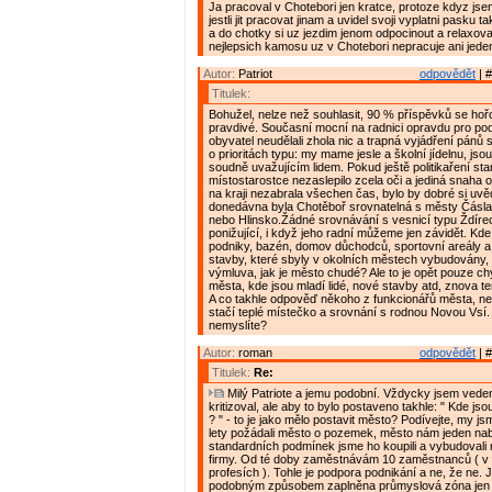
Ja pracoval v Chotebori jen kratce, protoze kdyz js
jestli jit pracovat jinam a uvidel svoji vyplatni pasku t
a do chotky si uz jezdim jenom odpocinout a relaxova
nejlepsich kamosu uz v Chotebori nepracuje ani jeden
Autor:
Patriot
odpovědět
| #
Titulek:
Bohužel, nelze než souhlasit, 90 % příspěvků se hořc
pravdivé. Současní mocní na radnici opravdu pro pod
obyvatel neudělali zhola nic a trapná vyjádření pánů 
o prioritách typu: my mame jesle a školní jídelnu, j
soudně uvažujícím lidem. Pokud ještě politikaření star
místostarostce nezaslepilo zcela oči a jediná snaha 
na kraji nezabrala všechen čas, bylo by dobré si uvě
donedávna byla Chotěboř srovnatelná s městy Čásl
nebo Hlinsko.Žádné srovnávání s vesnicí typu Ždírec
ponižující, i když jeho radní můžeme jen závidět. Kd
podniky, bazén, domov důchodců, sportovní areály a h
stavby, které sbyly v okolních městech vybudovány,
výmluva, jak je město chudé? Ale to je opět pouze ch
města, kde jsou mladí lidé, nové stavby atd, znova t
A co takhle odpověď někoho z funkcionářů města, n
stačí teplé místečko a srovnání s rodnou Novou Vsí.
nemyslíte?
Autor:
roman
odpovědět
| #
Titulek:
Re:
Milý Patriote a jemu podobní. Vždycky jsem vede
kritizoval, ale aby to bylo postaveno takhle: " Kde jso
? " - to je jako mělo postavit město? Podívejte, my j
lety požádali město o pozemek, město nám jeden nab
standardních podmínek jsme ho koupili a vybudovali 
firmy. Od té doby zaměstnávám 10 zaměstnanců ( v 
profesích ). Tohle je podpora podnikání a ne, že ne. J
podobným způsobem zaplněna průmyslová zóna jen d