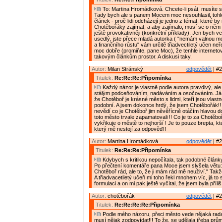
To: Martina Hromádková. Chcete-li psát, musíte s k
Tady bych ale s panem Mocem moc nesouhlasil, tohle
článek - proč lidi odcházejí je jedno z témat, které by
Chotěbořáky zajímat, a aby zajímalo, musí se o něm 
ještě provokativněji (konkrétní příklady). Jen bych v
usedlý, jste přece mladá autorka ( "nemám valnou 
a finančního růstu" vám určitě třiadvectiletý učen neře
moc dobře (promiňte, pane Moc), že tenhle interneto
takovým článkům prostor. A diskusi taky.
Autor:
Milan Stránský
odpovědět
| #2
Titulek:
Re:Re:Re:Připomínka
Každý názor je vlastně podle autora pravdivý, al
stálým podceňováním, nadáváním a osočováním. Já bu
že Chotěboř je krásné město s lidmi, kteří jsou vlast
podobní. A jsem dokonce hrdý, že jsem Chotěbořák!!
nevědí co je Chotěboř jim něvěřícně otáčím hlavou d
toto město trvale zapamatovali !! Co je to za Chotěbo
vykřikuje o městě to nejhorší ! Je to pouze brepta, k
který mě nestojí za odpověď!!
Autor:
Martina Hromádková
odpovědět
| #2
Titulek:
Re:Re:Re:Připomínka
Kdybych s kritikou nepočítala, tak podobné články
Po přečtení komentáře pana Moce jsem slyšela větu
Chotěboř rád, ale to, že ji mám rád mě neuživí." Takže
A třiadvacetiletý učeň mi toho řekl mnohem víc, já to 
formulaci a on mi pak ještě vyčítal, že jsem byla příliš
Autor:
chotěbořák
odpovědět
| #2
Titulek:
Re:Re:Re:Re:Připomínka
Podle mého názoru, přeci město vede nějaká rada,
musí nějak zodpovídat!!! To že, se udělala třeba pr