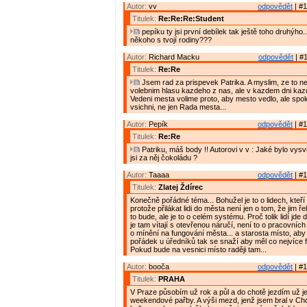
Autor:
vv
odpovědět
| #1
Titulek:
Re:Re:Re:Student
pepíku ty jsi první debílek tak ještě toho druhýho..
někoho s tvojí rodiny???
Autor:
Richard Macku
odpovědět
| #1
Titulek:
Re:Re
Jsem rad za prispevek Patrika. A myslim, ze to ne
volebnim hlasu kazdeho z nas, ale v kazdem dni kaz
Vedeni mesta volime proto, aby mesto vedlo, ale spo
vsichni, ne jen Rada mesta...
Autor:
Pepík
odpovědět
| #1
Titulek:
Re:Re
Patriku, máš body !! Autorovi v v : Jaké bylo vys
jsi za něj čokoládu ?
Autor:
Taaaa
odpovědět
| #1
Titulek:
Zlatej Ždírec
Konečně pořádné téma... Bohužel je to o lidech, kteří 
protože přilákat lidi do města není jen o tom, že jim ř
to bude, ale je to o celém systému. Proč tolik lidí jde
je tam vítají s otevřenou náručí, není to o pracovních p
o mínění na fungování města... a starosta místo, aby 
pořádek u úředníků tak se snaží aby měl co nejvíce f
Pokud bude na vesnici místo raději tam...
Autor:
booča
odpovědět
| #1
Titulek:
PRAHA
V Praze působím už rok a půl a do chotě jezdím už je
weekendové pařby. A výši mezd, jenž jsem bral v Ch