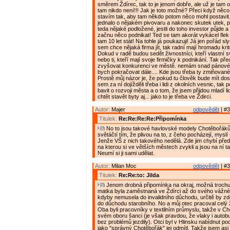
směrem Ždírec, tak to je jenom dobře, ale už je tam 
tam nikdo není!!! Jak je toto možné? Přeci když něco
stavím tak, aby tam někdo potom něco mohl postavit
jednalo o nějakém pivovaru a nakonec skutek utek, 
teda nějaké podložené, jestli do toho investor půjde 
začnu něco podnikat! Ted se tam akorát vykácel flek 
tam 10 let stát! Na tohle já poukazuji! Já jen pořád s
sem chce nějaká firma jít, tak radní mají hromadu kritér
Dokud v radě budou sedět živnostníci, kteří vlastní
nebo ti, kteří mají svoje firmičky k podnikání. Tak př
zvyšovat konkurenci ve městě. nemám snad pánové
bych pokračovat dále.... Kde jsou třeba ty zmiňova
Prostě můj názor je, že pokud tu člověk bude mít dos
sem za ní dojížděli třeba i lidi z okolních vesnic, t
bavit o rozvoji města a o tom, že jsem přijdou mladí l
chtět stavět byty aj... jako to je třeba ve Ždirci.
Autor:
Majer
odpovědět
| #3
Titulek:
Re:Re:Re:Re:Připomínka
No to jsou takové havlovské modely Chotěbořáků
světáčtí tím, že plivou na to, z čeho pocházejí, myslí 
Jenže VŠ z nich takového nedělá. Zde jim chybí pře
na kterou si ve větších městech zvykli a jsou na ní ta
Neumí si ji sami udělat.
Autor:
Milan Moc
odpovědět
| #3
Titulek:
Re:Re:to: Jilda
Jenom drobná připomínka na okraj, možná trochu
matka byla zaměstnaná ve Ždírci až do svého vážn
kdyby nemusela do invalidního důchodu, určitě by z
do důchodu starobního. No a můj otec pracoval celý ž
Oba byli pracovníky v textilním průmyslu, takže v Ch
svém oboru šanci (je však pravdou, že vlaky i autobu
bez problémů jezdily). Otci byl v Hlinsku nabídnut po
jako "správný Chotěbořák" jej odmítl. Takže jsem asi