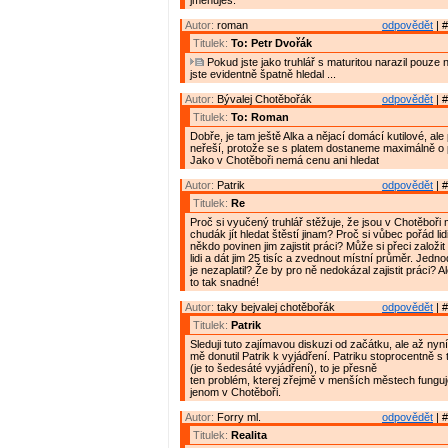
jmenuješ.
Autor:
roman
odpovědět
| #
Titulek:
To: Petr Dvořák
Pokud jste jako truhlář s maturitou narazil pouze n
jste evidentně špatně hledal ...
Autor:
Bývalej Chotěbořák
odpovědět
| #
Titulek:
To: Roman
Dobře, je tam ještě Alka a nějací domácí kutilové, ale 
neřeší, protože se s platem dostaneme maximálně o 
Jako v Chotěboři nemá cenu ani hledat
Autor:
Patrik
odpovědět
| #
Titulek:
Re
Proč si vyučený truhlář stěžuje, že jsou v Chotěboři 
chudák jít hledat štěstí jinam? Proč si vůbec pořád lidi
někdo povinen jim zajistit práci? Může si přeci založi
lidi a dát jim 25 tisíc a zvednout místní průměr. Jed
je nezaplatil? Že by pro ně nedokázal zajistit práci? A
to tak snadné!
Autor:
taky bejvalej chotěbořák
odpovědět
| #
Titulek:
Patrik
Sleduji tuto zajímavou diskuzi od začátku, ale až nyní
mě donutil Patrik k vyjádření. Patriku stoprocentně 
(je to šedesáté vyjádření), to je přesně
ten problém, kterej zřejmě v menších městech fungu
jenom v Chotěboři.
Autor:
Forry ml.
odpovědět
| #
Titulek:
Realita