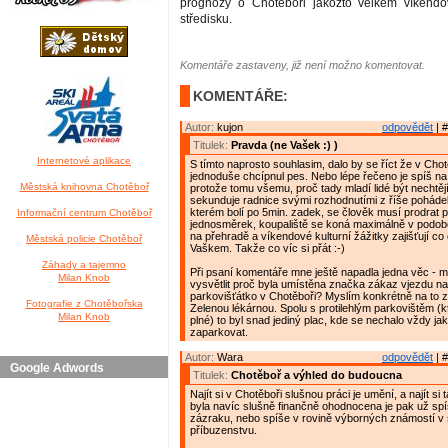
prognózy o Chotěboři jakožto velkém víkend
středisku.
Komentáře zastaveny, již není možno komentovat.
KOMENTÁŘE:
Autor:
kujon
odpovědět
| #
Titulek:
Pravda (ne Vašek :) )
Internetové aplikace
S tímto naprosto souhlasim, dalo by se říct že v Chot
jednoduše chcípnul pes. Nebo lépe řečeno je spíš na p
Městská knihovna Chotěboř
protože tomu všemu, proč tady mladí lidé být nechtěj
sekunduje radnice svými rozhodnutími z říše poháde
kterém bolí po 5min. zadek, se člověk musí prodrat p
Informační centrum Chotěboř
jednosměrek, koupaliště se koná maximálně v podo
na přehradě a víkendové kulturní žážitky zajišťují co
Městská policie Chotěboř
Vaškem. Takže co víc si přát :-)
Záhady a tajemno
Při psaní komentáře mne ještě napadla jedna věc - 
Milan Knob
vysvětlit proč byla umístěna značka zákaz vjezdu na
parkovišťátko v Chotěboři? Myslím konkrétně na to z
Fotografie z Chotěbořska
Zelenou lékárnou. Spolu s protilehlým parkovištěm (k
Milan Knob
plné) to byl snad jediný plac, kde se nechalo vždy ja
zaparkovat.
Autor:
Wara
odpovědět
| #
Google Adwords
Titulek:
Chotěboř a výhled do budoucna
Najít si v Chotěboři slušnou práci je umění, a najít si
byla navíc slušně finančně ohodnocena je pak už spí
zázraku, nebo spíše v rovině výborných známostí v
příbuzenstvu.