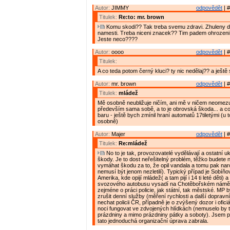
Autor:
JIMMY
odpovědět
| #
Titulek:
Re:to: mr. brown
Komu skodi?? Tak treba svemu zdravi. Zhuleny de
namesti. Treba niceni znacek?? Tim padem ohrozeni 
Jeste neco????
Autor:
oooo
odpovědět
| #
Titulek:
A co teda potom černý kluci? ty nic nedělaj?? a ještě se
Autor:
mr. brown
odpovědět
| #
Titulek:
mládež
Mě osobně neubližuje ničím, ani mě v ničem neomezuj
především sama sobě, a to je obrovská škoda... a co
baru - ještě bych zmínil hraní automatů 17tiletými (u 
osobně)
Autor:
Majer
odpovědět
| #
Titulek:
Re:mládež
No to je tak, provozovatelé vydělávají a ostatní ukl
škody. Je to dost neřešitelný problém, těžko budete
vymáhat škodu za to, že opil vandala a tomu pak nar
nemusí být jenom nezletilí). Typický případ je Sobíň
Amerika, kde opijí mládež( a tam pijí i 14 ti leté děti)
svozového autobusu vysadí na Chotěbořském náměstí
zejméne o práci policie, jak státní, tak městské. MP 
zrušit denní služby (měření rychlosti a další dopravn
nechat policii ČR, případně je o zvýšený dozor i ofici
noci fungovat ve zdvojených hlídkách (nemuselo by to
prázdniny a mimo prázdniny pátky a soboty). Jsem 
tato jednoduchá organizační úprava zabrala.