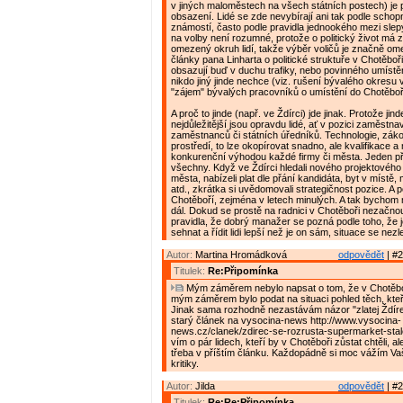
v jiných maloměstech na všech státních postech) je 
obsazení. Lidé se zde nevybírají ani tak podle schopn
známostí, často podle pravidla jednookého mezi slep
na volby není rozumné, protože o politický život má
omezený okruh lidí, takže výběr voličů je značně om
články pana Linharta o politické struktuře v Chotěboř
obsazují buď v duchu trafiky, nebo povinného umístěn
nikdo jiný jinde nechce (viz. rušení bývalého okresu 
"zájem" bývalých pracovníků o umístění do Chotěboř
A proč to jinde (např. ve Ždírci) jde jinak. Protože jin
nejdůležitější jsou opravdu lidé, ať v pozici zaměstnav
zaměstnanců či státních úředníků. Technologie, zák
prostředí, to lze okopírovat snadno, ale kvalifikace a m
konkurenční výhodou každé firmy či města. Jeden př
všechny. Když ve Ždírci hledali nového projektovéh
města, nabízeli plat dle přání kandidáta, byt v místě
atd., zkrátka si uvědomovali strategičnost pozice. A p
Chotěboří, zejména v letech minulých. A tak bychom
dál. Dokud se prostě na radnici v Chotěboři nezačno
pravidla, že dobrý manažer se pozná podle toho, že 
sehnat a řídit lidi lepší než je on sám, situace se nezl
Autor:
Martina Hromádková
odpovědět
| #2
Titulek:
Re:Připomínka
Mým záměrem nebylo napsat o tom, že v Chotěboř
mým záměrem bylo podat na situaci pohled těch, kteří 
Jinak sama rozhodně nezastávám názor "zlatej Ždírec
starý článek na vysocina-news http://www.vysocina-
news.cz/clanek/zdirec-se-rozrusta-supermarket-stale
vím o pár lidech, kteří by v Chotěboři zůstat chtěli, a
třeba v příštím článku. Každopádně si moc vážím V
kritiky.
Autor:
Jilda
odpovědět
| #2
Titulek:
Re:Re:Připomínka