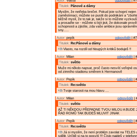
Autor:
Vlasta
odpovědět
| #7
Titulek:
Pánové a dámy
Myslím, že netřeba brečet. Pokud jste schopní nejen
zaměstnnaci, můžete se pustit do podnikání a "zbohtno
běžně myslí, že to tak je, takže si to můžete vyzkouš
a prosaďte se - můžete si být jisit, že dokonale prově
schopnosti a zjistíte, zda vaše ambice jsou oprávněn
sny......
Autor:
pepík
odpovědět
| #7
Titulek:
Re:Pánové a dámy
Vlasto, na rozdíl od hloupých kritiků boduješ !!
Autor:
Milan
odpovědět
| 
Titulek:
světlo
Muže mi někdo napsat, proč často nesvítí veřejné osv
od zimního stadionu směrem k Hermanově
Autor:
Pepík
odpovědět
| 
Titulek:
Re:světlo
Tvoje starosti na mou hlavu ....
Autor:
Milan
odpovědět
| 
Titulek:
světlo
AŽ TI NĚKDOU PŘEPADNE TVOU MILOU A BUDE 
ŘAD ROMŮ TAK BUDEŠ MLUVIT JINAK
Autor:
Pepík
odpovědět
| 
Titulek:
Re:světlo
Já si myslím, že není problém zavolat na TELES a
sdělit. Určitě si na to posvítí !!! Číslo najdeš v tele