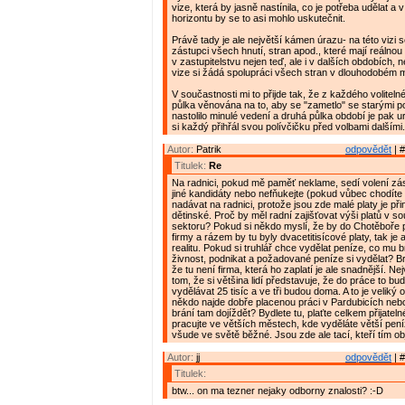
vize, která by jasně nastínila, co je potřeba udělat 
horizontu by se to asi mohlo uskutečnit.
Právě tady je ale největší kámen úrazu- na této vizi
zástupci všech hnutí, stran apod., které mají reálno
v zastupitelstvu nejen teď, ale i v dalších obdobích, 
vize si žádá spolupráci všech stran v dlouhodobém m
V součastnosti mi to přijde tak, že z každého voliteln
půlka věnována na to, aby se "zametlo" se starými p
nastolilo minulé vedení a druhá půlka období je pak 
si každý přihřál svou polívčičku před volbami dalšími. 
Autor:
Patrik
odpovědět
| #
Titulek:
Re
Na radnici, pokud mě paměť neklame, sedí volení zás
jiné kandidáty nebo nefňukejte (pokud vůbec chodíte
nadávat na radnici, protože jsou zde malé platy je p
dětinské. Proč by měl radní zajišťovat výši platů v 
sektoru? Pokud si někdo myslí, že by do Chotěboře p
firmy a rázem by tu byly dvacetitisícové platy, tak je
realitu. Pokud si truhlář chce vydělat peníze, co mu br
živnost, podnikat a požadované peníze si vydělat? B
že tu není firma, která ho zaplatí je ale snadnější. Ne
tom, že si většina lidí představuje, že do práce to bud
vydělávat 25 tisíc a ve tři budou doma. A to je veliký 
někdo najde dobře placenou práci v Pardubicích nebo
brání tam dojíždět? Bydlete tu, plaťte celkem přijatel
pracujte ve větších městech, kde vyděláte větší peníz
všude ve světě běžné. Jsou zde ale tací, kteří tím obj
Autor:
jj
odpovědět
| #
Titulek:
btw... on ma tezner nejaky odborny znalosti? :-D