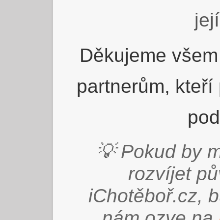
jej
Děkujeme všem 
partnerům, kteří
pod
💡 Pokud by m
rozvíjet p
iChotěboř.cz, 
nám ozve na