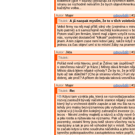
kolbence (gce + služby) považuju za výsměch lidem
stranu se rozhodně netvářím že bych objevil Ameriku,
každýho volba...
Autor:
Majer
odpovědět
| #1
Titulek:
A já naopak myslím, že to v těch volebníc
Velké firmy na něj mají příliš silný vliv (zejména v mi
bylo patrné) a ti samozřejmě nechtějí konkurenci v boj
Potom stačí jen firmám, které mají zájem vztyčit svo
nás, vymyslet dostatečně "klikaté" podmínky a je klid,
jinam. A ten zájem zase není kdoví jaký, takže když 
jednou za čas objeví umí si to místní žáby na prameni
Autor:
Jilda
odpovědět
| #1
Titulek:
Pořád mně vrtá hlavou, proč je Ždírec tak úspěšnej? (
s otevřenou náručí" je fráze.) Město dává firmám ně
Město dává lidem nějaké výhody? Že by to, že je kři
bylo až tak důležité? (Cho je stranou všeho.) Furt sly
dobrej, ale proč? A přitom do bejvala taková vesnička.
Autor:
Majer
odpovědět
| #1
Titulek:
Re:
Kdysi tam vznikla pila, která se rozrostla(paradox
rozvoj zasloužil bývalý náčelník stanice nějaký sou
který byl u vrchnosti dobře zapsán a tak mu šla na r
tehdy pro malou bezvýznamnou pilu vybudovalo luxus
vybral si ji (i kvůli těm kolejím) zahraniční investor (
lecos - fitkviní změny majitelů a názvů a vždy nové 
a pila rostla a nýbavala na významu. Pak už stačilo j
pozemky, ostatní firmy jsou totiž skoro všechny na tu
navázány a tak je pro ně výhodné být v místě. Takže 
to začalo kdysi u toho soudruha náčelníka a jeho kon
tamního polistopadového zastupitelstva nelze popřít,