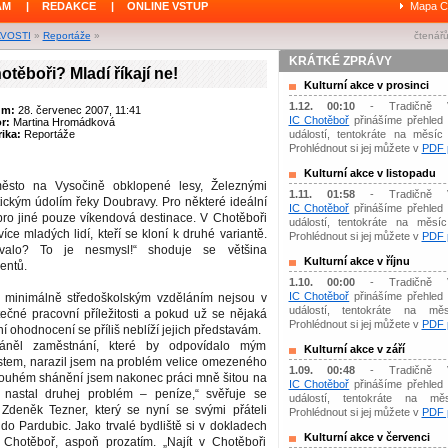
ÁM
|
REDAKCE
|
ONLINE VSTUP
Mapa C
AVOSTI
»
Reportáže
»
čtenářů
KRÁTKÉ ZPRÁVY
otěboři? Mladí říkají ne!
Kulturní akce v prosinci
1.12. 00:10
- Tradičně 
um:
28. červenec 2007, 11:41
IC Chotěboř
přinášíme přehled 
or:
Martina Hromádková
ika:
Reportáže
událostí, tentokráte na měsíc 
Prohlédnout si jej můžete v
PDF p
Kulturní akce v listopadu
 město na Vysočině obklopené lesy, Železnými
1.11. 01:58
- Tradičně 
ickým údolím řeky Doubravy. Pro některé ideální
IC Chotěboř
přinášíme přehled 
 pro jiné pouze víkendová destinace. V Chotěboři
událostí, tentokráte na měsíc 
íce mladých lidí, kteří se kloní k druhé variantě.
Prohlédnout si jej můžete v
PDF p
rvalo? To je nesmysl!“ shoduje se většina
Kulturní akce v říjnu
entů.
1.10. 00:00
- Tradičně 
IC Chotěboř
přinášíme přehled 
s minimálně středoškolským vzděláním nejsou v
událostí, tentokráte na měs
ečné pracovní příležitosti a pokud už se nějaká
Prohlédnout si jej můžete v
PDF p
í ohodnocení se příliš neblíží jejich představám.
áněl zaměstnání, které by odpovídalo mým
Kulturní akce v září
tem, narazil jsem na problém velice omezeného
1.09. 00:48
- Tradičně 
dlouhém shánění jsem nakonec práci mně šitou na
IC Chotěboř
přinášíme přehled 
 nastal druhej problém – peníze,“ svěřuje se
událostí, tentokráte na mě
ý Zdeněk Tezner, který se nyní se svými přáteli
Prohlédnout si jej můžete v
PDF p
 do Pardubic. Jako trvalé bydliště si v dokladech
Kulturní akce v červenci
Chotěboř, aspoň prozatím. „Najít v Chotěboři