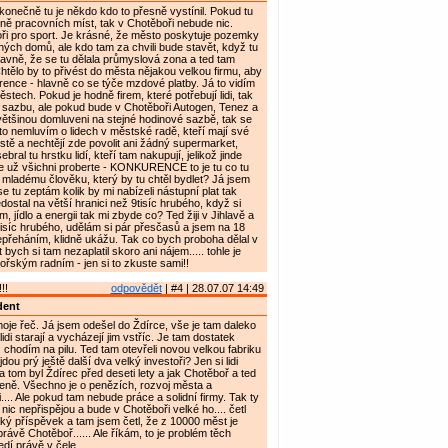
konečně tu je někdo kdo to přesně vystínil. Pokud tu
ě pracovních míst, tak v Chotěboři nebude nic.
i pro sport. Je krásné, že město poskytuje pozemky
ných domů, ale kdo tam za chvili bude stavět, když tu
avně, že se tu dělala průmyslová zona a ted tam
htělo by to přivést do města nějakou velkou firmu, aby
rence - hlavně co se týče mzdové platby. Já to vidím
stech. Pokud je hodně firem, které potřebují lidi, tak
 sazbu, ale pokud bude v Chotěboři Autogen, Tenez a
 většinou domluveni na stejné hodinové sazbě, tak se
 to nemluvím o lidech v městské radě, kteří mají své
ě a nechtějí zde povolit ani žádný supermarket,
ebral tu hrstku lidí, kteří tam nakupují, jelikož jinde
e už všichni proberte - KONKURENCE to je tu co tu
mladému člověku, který by tu chtěl bydlet? Já jsem
e tu zeptám kolik by mi nabízeli nástupní plat tak
dostal na větší hranici než 9tisíc hrubého, když si
, jídlo a energii tak mi zbyde co? Ted žiji v Jihlavě a
síc hrubého, udělám si pár přesčasů a jsem na 18
 nepřeháním, klidně ukážu. Tak co bych proboha dělal v
bych si tam nezaplatil skoro ani nájem..... tohle je
řským radním - jen si to zkuste sami!!
!!
odpovědět
| #4 | 28.07.07 14:49
dent
oje řeč. Já jsem odešel do Ždírce, vše je tam daleko
lidi starají a vycházejí jim vstříc. Je tam dostatek
 chodím na pilu. Ted tam otevřeli novou velkou fabriku
dou prý ještě další dva velký investoři? Jen si lidi
 tom byl Ždírec před deseti lety a jak Chotěboř a ted
ceně. Všechno je o penězích, rozvoj města a
.... Ale pokud tam nebude práce a solidní firmy. Tak ty
nic nepřispějou a bude v Chotěboři velké ho.... četl
ký příspěvek a tam jsem četl, že z 10000 měst je
rávě Chotěboř...... Ale říkám, to je problém těch
dí právě v čele....