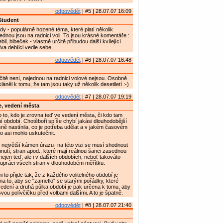
odpovědět
| #5 | 28.07.07 16:09
Student
ady - populárně hozené téma, které platí několik
ajednou jsou na radnici voli. To jsou krásné komentáře :
bil, blbeček - vlastně určitě přibudou další kvílející
a debílci vedle sebe...
odpovědět
| #6 | 28.07.07 16:48
čitě není, najednou na radnici volové nejsou. Osobně
láněl k tomu, že tam jsou taky už několik desetiletí :-)
odpovědět
| #7 | 28.07.07 19:19
, vedení města
 to, kdo je zrovna teď ve vedení města, či kdo tam
ní období. Chotěboři spíše chybí jakási dlouhodobější
asně nastínila, co je potřeba udělat a v jakém časovém
to asi mohlo uskutečnit.
e největší kámen úrazu- na této vizi se musí shodnout
nutí, stran apod., které mají reálnou šanci zasednou
nejen teď, ale i v dalších obdobích, neboť takováto
lupráci všech stran v dlouhodobém měřítku.
 to přijde tak, že z každého volitelného období je
a to, aby se "zametlo" se starými pořádky, které
 vedení a druhá půlka období je pak určena k tomu, aby
svou polívčičku před volbami dalšími. A to je špatně.
odpovědět
| #8 | 28.07.07 21:40