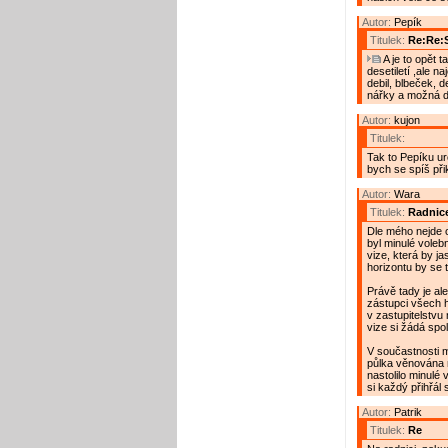
Autor:
Pepík
Titulek:
Re:Re:
A je to opět t
desetiletí ,ale n
debil, blbeček, de
nářky a možná dv
Autor:
kujon
Titulek:
Tak to Pepíku ur
bych se spíš přik
Autor:
Wara
Titulek:
Radnice
Dle mého nejde o
byl minulé voleb
vize, která by j
horizontu by se 
Právě tady je al
zástupci všech h
v zastupitelstvu 
vize si žádá spo
V součastnosti mi
půlka věnována n
nastolilo minulé
si každý přihřál 
Autor:
Patrik
Titulek:
Re