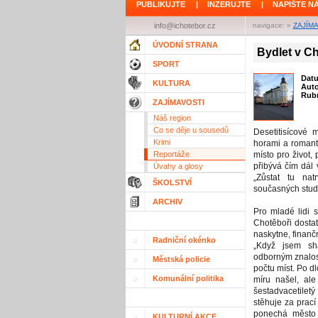
PUBLIKUJTE
|
INZERUJTE
|
NAPIŠTE N
info@ichotebor.cz
navigace: »
ZAJÍM
ÚVODNÍ STRANA
Bydlet v Ch
SPORT
Dat
KULTURA
Aut
Rubr
ZAJÍMAVOSTI
Náš region
Co se děje u sousedů
Desetitisícové
Krimi
horami a romant
Reportáže
místo pro život,
přibývá čím dál v
Úvahy a glosy
„Zůstat tu nat
ŠKOLSTVÍ
současných stud
ARCHIV
Pro mladé lidi 
Chotěboři dostat
naskytne, finančn
Radniční okénko
„Když jsem sh
odborným znalos
Městská policie
počtu míst. Po 
Komunální politika
míru našel, ale
šestadvacetilet
stěhuje za prací
ponechá město 
KULTURNÍ AKCE