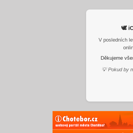
🕊️ 
V posledních le
onli
Děkujeme všem
💡 Pokud by m