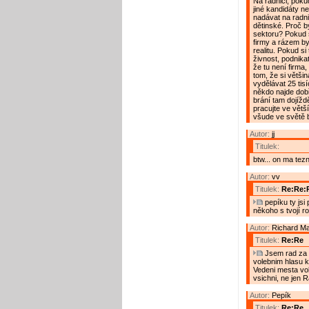
Na radnici, poku
jiné kandidáty n
nadávat na radni
dětinské. Proč b
sektoru? Pokud s
firmy a rázem by 
realitu. Pokud si
živnost, podnika
že tu není firma,
tom, že si většin
vydělávat 25 tisí
někdo najde dobř
brání tam dojíždě
pracujte ve větš
všude ve světě bě
Autor:
jj
Titulek:
btw... on ma tez
Autor:
vv
Titulek:
Re:Re:
pepíku ty jsi 
někoho s tvojí r
Autor:
Richard M
Titulek:
Re:Re
Jsem rad za p
volebnim hlasu k
Vedeni mesta vol
vsichni, ne jen 
Autor:
Pepík
Titulek:
Re:Re