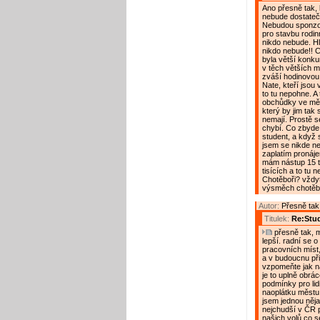
Ano přesně tak, 
nebude dostatečn
Nebudou sponzoř
pro stavbu rodin
nikdo nebude. Hl
nikdo nebude!! C
byla větší konku
v těch větších mě
zváší hodinovou
Nate, kteří jsou
to tu nepohne. A
obchůdky ve měst
který by jim tak s
nemají. Prostě s
chybí. Co zbyde 
student, a když s
jsem se nikde ne
zaplatím pronájem
mám nástup 15 ti
tisících a to tu
Chotěboři? vždyt 
výsměch chotěbo
Autor:
Přesně tak!
Titulek:
Re:Stu
přesně tak, m
lepší. radní se o 
pracovních míst,
a v budoucnu přij
vzpomeňte jak na
je to uplně obrá
podmínky pro lidi
naoplátku městu 
jsem jednou něja
nejchudší v ČR p
našich volů co se