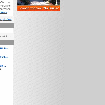
Vám od
kulturních
červenec.
říloze
.
ny krátké
a měsíce.
ule ...
od, ...
h ...
á