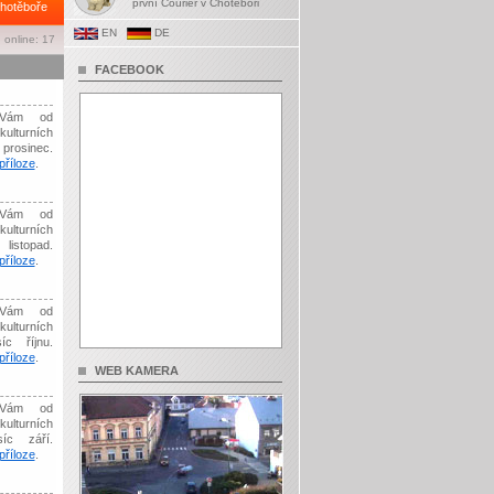
první Courier v Chotěboři
hotěboře
EN
DE
 online: 17
FACEBOOK
Vám od
kulturních
prosinec.
říloze
.
Vám od
kulturních
listopad.
říloze
.
Vám od
kulturních
íc říjnu.
říloze
.
WEB KAMERA
Vám od
kulturních
síc září.
říloze
.