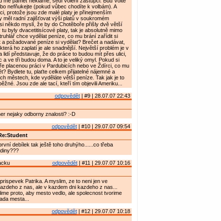
d mě paměť neklame, sedí volení zástupci. Buď volte
ebo nefňukejte (pokud vůbec chodíte k volbám). A
ci, protože jsou zde malé platy je přinejmenším
y měl radní zajišťovat výši platů v soukromém
i někdo myslí, že by do Chotěboře přišly dvě větší
tu byly dvacetitisícové platy, tak je absolutně mimo
 truhlář chce vydělat peníze, co mu brání zařídit si
t a požadované peníze si vydělat? Brečet a nadávat,
 která ho zaplatí je ale snadnější. Největší problém je v
a lidí představuje, že do práce to budou mít přes ulici,
c a ve tři budou doma. A to je veliký omyl. Pokud si
e placenou práci v Pardubicích nebo ve Ždírci, co mu
t? Bydlete tu, plaťte celkem přijatelné nájemné a
ích městech, kde vyděláte větší peníze. Tak jak je to
žné. Jsou zde ale tací, kteří tím objevili Ameriku...
odpovědět
| #9 | 28.07.07 22:43
ner nejaky odborny znalosti? :-D
odpovědět
| #10 | 29.07.07 09:54
Re:Student
první debílek tak ještě toho druhýho......co třeba
odiny???
acku
odpovědět
| #11 | 29.07.07 10:16
rispevek Patrika. A myslim, ze to neni jen ve
azdeho z nas, ale v kazdem dni kazdeho z nas...
ime proto, aby mesto vedlo, ale spolecnost tvorime
Rada mesta...
odpovědět
| #12 | 29.07.07 10:18