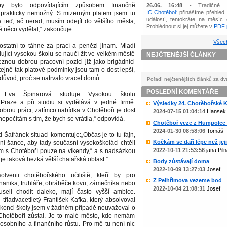
by bylo odpovídajícím způsobem finančně
26.06. 16:48
- Tradičně 
IC Chotěboř
přinášíme přehled 
prakticky nemožný. S mizerným platem jsem tu
událostí, tentokráte na měsíc 
 a teď, ač nerad, musím odejít do většího města,
Prohlédnout si jej můžete v
PDF p
 něco vydělal,“ zakončuje.
Všech
ostatní to táhne za prací a penězi jinam. Mladí
ující vysokou školu se naučí žít ve velkém městě
NEJČTENĚJŠÍ ČLÁNKY
znou dobrou pracovní pozici již jako brigádníci
ejně tak platové podmínky jsou tam o dost lepší,
 důvod, proč se natrvalo vracet domů.
Pořadí nejčtenějších článků za dv
POSLEDNÍ KOMENTÁŘE
tá Eva Špinarová studuje Vysokou školu
raze a při studiu si vydělává v jedné firmě.
Výsledky 24. Chotěbořské Ko
obrou práci, zatímco nabídka v Chotěboři je dost
2024-07-15 01:04:14
Hansek
epočítám s tím, že bych se vrátila,“ odpovídá.
Chotěboř veze z Humpolce b
2024-01-30 08:58:06
Tomáš
d Šafránek situaci komentuje:„Občas je to tu fajn,
Kočkám se daří lépe než jejic
í šance, aby tady současní vysokoškoláci chtěli
2022-10-11 21:53:56
jana Piln
ám s Chotěboří pouze na víkendy,“ a s nadsázkou
je taková hezká větší chatařská oblast.”
Body zůstávají doma
2022-10-09 13:27:03
Josef
lventi chotěbořského učiliště, kteří by pro
Z Pelhřimova vezeme bod
anika, truhláře, obráběče kovů, zámečníka nebo
2022-10-04 21:08:31
Josef
useli chodit daleko, mají často vyšší ambice.
 třiadvacetiletý František Kafka, který absolvoval
o konci školy jsem v žádném případě neuvažoval o
Chotěboři zůstal. Je to malé město, kde nemám
osobního a finančního růstu. Pro mě tu není nic