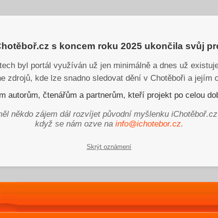
iChotěboř.cz s koncem roku 2025 ukončila svůj p
tech byl portál využíván už jen minimálně a dnes už existu
ne zdrojů, kde lze snadno sledovat dění v Chotěboři a jejím o
 autorům, čtenářům a partnerům, kteří projekt po celou dob
ěl někdo zájem dál rozvíjet původní myšlenku iChotěboř.cz
když se nám ozve na
info@ichotebor.cz
.
Skrýt oznámení