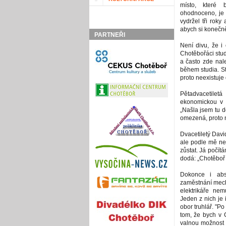
místo, které 
ohodnoceno, je 
vydržel tři roky
abych si konečně
PARTNEŘI
Není divu, že i 
Chotěbořáci stud
a často zde nale
během studia. St
proto neexistuje
Pětadvacetile
ekonomickou v P
„Našla jsem tu d
omezená, proto n
Dvacetiletý Davi
ale podle mě nen
zůstat. Já počít
dodá: „Chotěboř 
Dokonce i abso
zaměstnání mech
elektrikáře nem
Jeden z nich je i
obor truhlář. "P
tom, že bych v 
valnou možnost 