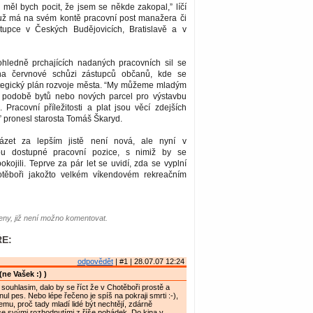
 měl bych pocit, že jsem se někde zakopal,” líčí
ý už má na svém kontě pracovní post manažera či
tupce v Českých Budějovicích, Bratislavě a v
hledně prchajících nadaných pracovních sil se
na červnové schůzi zástupců občanů, kde se
ategický plán rozvoje města. “My můžeme mladým
 v podobě bytů nebo nových parcel pro výstavbu
Pracovní příležitosti a plat jsou věcí zdejších
 pronesl starosta Tomáš Škaryd.
zet za lepším jistě není nová, ale nyní v
ou dostupné pracovní pozice, s nimiž by se
okojili. Teprve za pár let se uvidí, zda se vyplní
těboři jakožto velkém víkendovém rekreačním
ny, již není možno komentovat.
E:
odpovědět
| #1 | 28.07.07 12:24
(ne Vašek :) )
 souhlasim, dalo by se říct že v Chotěboři prostě a
ul pes. Nebo lépe řečeno je spíš na pokraji smrti :-),
mu, proč tady mladí lidé být nechtějí, zdárně
e svými rozhodnutími z říše pohádek. Do kina v