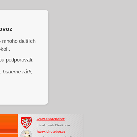
rovoz
je mnoho dalších
kolí.
u podporovali.
, budeme rádi,
www.chotebor.cz
oficiální web Chotěboře
harry.ichotebor.cz