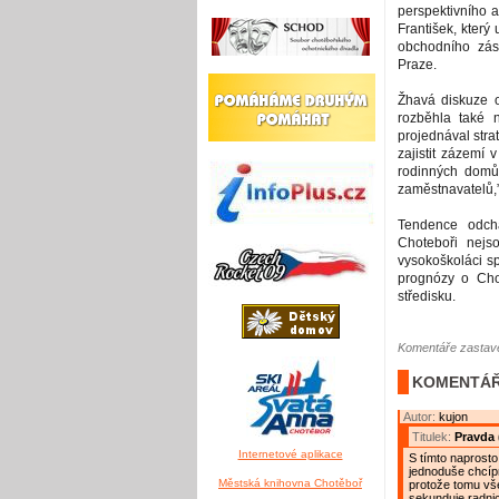
perspektivního a
František, kter
obchodního zás
Praze.
Žhavá diskuze o
rozběhla také 
projednával str
zajistit zázemí
rodinných domů. 
zaměstnavatelů,”
Tendence odchá
Choteboři nejs
vysokoškoláci sp
prognózy o Cho
středisku.
Komentáře zastave
KOMENTÁŘ
Autor:
kujon
Titulek:
Pravda 
Internetové aplikace
S tímto naprosto
jednoduše chcípn
Městská knihovna Chotěboř
protože tomu vše
sekunduje radnic