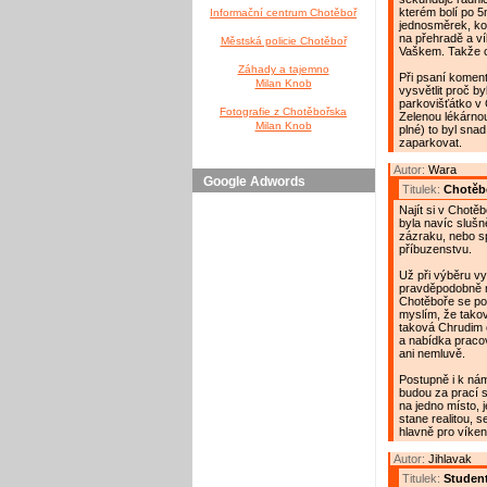
kterém bolí po 5
Informační centrum Chotěboř
jednosměrek, ko
na přehradě a vík
Městská policie Chotěboř
Vaškem. Takže co
Záhady a tajemno
Při psaní komen
Milan Knob
vysvětlit proč b
parkovišťátko v 
Fotografie z Chotěbořska
Zelenou lékárnou
Milan Knob
plné) to byl sna
zaparkovat.
Autor:
Wara
Google Adwords
Titulek:
Chotěb
Najít si v Chotěb
byla navíc slušn
zázraku, nebo s
příbuzenstvu.
Už při výběru vy
pravděpodobně ně
Chotěboře se pot
myslím, že takov
taková Chrudim 
a nabídka pracov
ani nemluvě.
Postupně i k nám
budou za prací s
na jedno místo, j
stane realitou,
hlavně pro víke
Autor:
Jihlavak
Titulek:
Studen