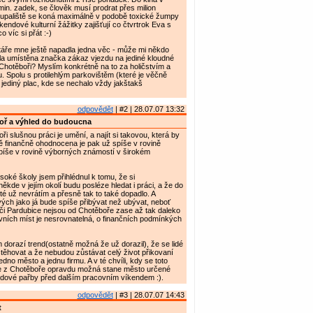
min. zadek, se člověk musí prodrat přes milion
upaliště se koná maximálně v podobě toxické žumpy
endové kulturní žážitky zajišťují co čtvrtrok Eva s
 víc si přát :-)
táře mne ještě napadla jedna věc - může mi někdo
yla umístěna značka zákaz vjezdu na jediné kloudné
Chotěboři? Myslím konkrétně na to za holičstvím a
. Spolu s protilehlým parkovištěm (které je věčně
d jediný plac, kde se nechalo vždy jakštakš
odpovědět
| #2 | 28.07.07 13:32
oř a výhled do budoucna
oři slušnou práci je umění, a najít si takovou, která by
ě finančně ohodnocena je pak už spíše v rovině
píše v rovině výborných známostí v širokém
soké školy jsem přihlédnul k tomu, že si
kde v jejím okolí budu posléze hledat i práci, a že do
é už nevrátím a přesně tak to také dopadlo. A
ých jako já bude spíše přibývat než ubývat, neboť
či Pardubice nejsou od Chotěboře zase až tak daleko
ních míst je nesrovnatelná, o finančních podmínkých
 dorazí trend(ostatně možná že už dorazil), že se lidé
těhovat a že nebudou zůstávat celý život přikovaní
edno město a jednu firmu. A v té chvíli, kdy se toto
 se z Chotěboře opravdu možná stane město určené
ndové pařby před dalším pracovním víkendem :).
odpovědět
| #3 | 28.07.07 14:43
t