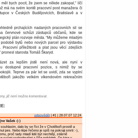
 měl bych pocit, že jsem se někde zakopal,” líčí
ý už má na svém kontě pracovní post manažera či
tupce v Českých Budějovicích, Bratislavě a v
hledně prchajících nadaných pracovních sil se
na červnové schůzi zástupců občanů, kde se
ategický plán rozvoje města. “My můžeme mladým
 v podobě bytů nebo nových parcel pro výstavbu
Pracovní příležitosti a plat jsou věcí zdejších
 pronesl starosta Tomáš Škaryd.
zet za lepším jistě není nová, ale nyní v
ou dostupné pracovní pozice, s nimiž by se
okojili. Teprve za pár let se uvidí, zda se vyplní
těboři jakožto velkém víkendovém rekreačním
ny, již není možno komentovat.
E:
odpovědět
| #1 | 28.07.07 12:24
(ne Vašek :) )
 souhlasim, dalo by se říct že v Chotěboři prostě a
ul pes. Nebo lépe řečeno je spíš na pokraji smrti :-),
mu, proč tady mladí lidé být nechtějí, zdárně
e svými rozhodnutími z říše pohádek. Do kina v