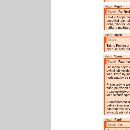
Autor:
Pepík
Titulek:
Re:Re:
A je to opět t
desetiletí ,ale n
debil, blbeček, de
nářky a možná dv
Autor:
kujon
Titulek:
Tak to Pepíku ur
bych se spíš přik
Autor:
Wara
Titulek:
Radnice
Dle mého nejde o
byl minulé voleb
vize, která by j
horizontu by se 
Právě tady je al
zástupci všech h
v zastupitelstvu 
vize si žádá spo
V součastnosti mi
půlka věnována n
nastolilo minulé
si každý přihřál 
Autor:
Patrik
Titulek:
Re