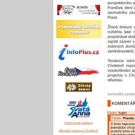
perspektivního a
František, kter
obchodního zás
Praze.
Žhavá diskuze o
rozběhla také 
projednával str
zajistit zázemí
rodinných domů. 
zaměstnavatelů,”
Tendence odchá
Choteboři nejs
vysokoškoláci sp
prognózy o Cho
středisku.
Komentáře zastave
KOMENTÁŘ
Autor:
kujon
Titulek:
Pravda 
Internetové aplikace
S tímto naprosto
jednoduše chcípn
Městská knihovna Chotěboř
protože tomu vše
sekunduje radnic