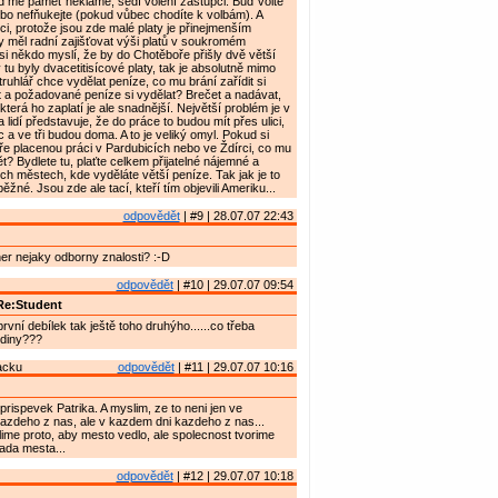
d mě paměť neklame, sedí volení zástupci. Buď volte
ebo nefňukejte (pokud vůbec chodíte k volbám). A
ci, protože jsou zde malé platy je přinejmenším
y měl radní zajišťovat výši platů v soukromém
i někdo myslí, že by do Chotěboře přišly dvě větší
tu byly dvacetitisícové platy, tak je absolutně mimo
 truhlář chce vydělat peníze, co mu brání zařídit si
t a požadované peníze si vydělat? Brečet a nadávat,
 která ho zaplatí je ale snadnější. Největší problém je v
a lidí představuje, že do práce to budou mít přes ulici,
c a ve tři budou doma. A to je veliký omyl. Pokud si
e placenou práci v Pardubicích nebo ve Ždírci, co mu
t? Bydlete tu, plaťte celkem přijatelné nájemné a
ích městech, kde vyděláte větší peníze. Tak jak je to
žné. Jsou zde ale tací, kteří tím objevili Ameriku...
odpovědět
| #9 | 28.07.07 22:43
ner nejaky odborny znalosti? :-D
odpovědět
| #10 | 29.07.07 09:54
Re:Student
první debílek tak ještě toho druhýho......co třeba
odiny???
acku
odpovědět
| #11 | 29.07.07 10:16
rispevek Patrika. A myslim, ze to neni jen ve
azdeho z nas, ale v kazdem dni kazdeho z nas...
ime proto, aby mesto vedlo, ale spolecnost tvorime
Rada mesta...
odpovědět
| #12 | 29.07.07 10:18