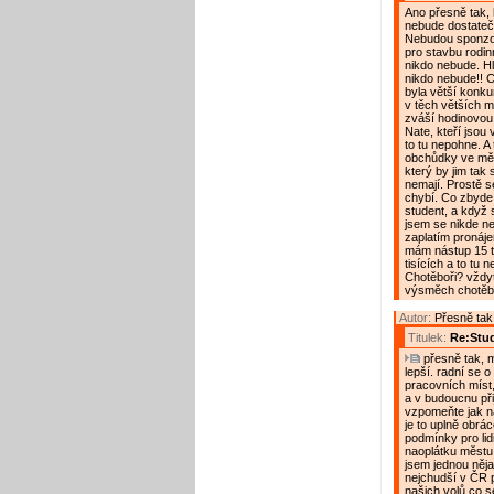
Ano přesně tak, 
nebude dostatečn
Nebudou sponzoř
pro stavbu rodin
nikdo nebude. Hl
nikdo nebude!! C
byla větší konku
v těch větších mě
zváší hodinovou
Nate, kteří jsou
to tu nepohne. A
obchůdky ve měst
který by jim tak s
nemají. Prostě s
chybí. Co zbyde 
student, a když s
jsem se nikde ne
zaplatím pronájem
mám nástup 15 ti
tisících a to tu
Chotěboři? vždyt 
výsměch chotěbo
Autor:
Přesně tak!
Titulek:
Re:Stu
přesně tak, m
lepší. radní se o 
pracovních míst,
a v budoucnu přij
vzpomeňte jak na
je to uplně obrá
podmínky pro lidi
naoplátku městu 
jsem jednou něja
nejchudší v ČR p
našich volů co se