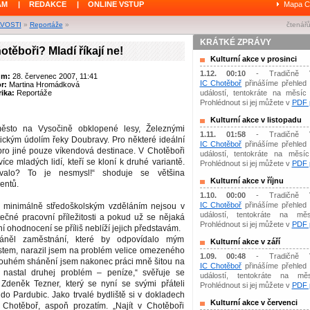
ÁM
|
REDAKCE
|
ONLINE VSTUP
Mapa C
AVOSTI
»
Reportáže
»
čtenářů
KRÁTKÉ ZPRÁVY
otěboři? Mladí říkají ne!
Kulturní akce v prosinci
1.12. 00:10
- Tradičně 
um:
28. červenec 2007, 11:41
IC Chotěboř
přinášíme přehled 
or:
Martina Hromádková
ika:
Reportáže
událostí, tentokráte na měsíc 
Prohlédnout si jej můžete v
PDF p
Kulturní akce v listopadu
 město na Vysočině obklopené lesy, Železnými
1.11. 01:58
- Tradičně 
ickým údolím řeky Doubravy. Pro některé ideální
IC Chotěboř
přinášíme přehled 
 pro jiné pouze víkendová destinace. V Chotěboři
událostí, tentokráte na měsíc 
íce mladých lidí, kteří se kloní k druhé variantě.
Prohlédnout si jej můžete v
PDF p
rvalo? To je nesmysl!“ shoduje se většina
Kulturní akce v říjnu
entů.
1.10. 00:00
- Tradičně 
IC Chotěboř
přinášíme přehled 
s minimálně středoškolským vzděláním nejsou v
událostí, tentokráte na měs
ečné pracovní příležitosti a pokud už se nějaká
Prohlédnout si jej můžete v
PDF p
í ohodnocení se příliš neblíží jejich představám.
áněl zaměstnání, které by odpovídalo mým
Kulturní akce v září
tem, narazil jsem na problém velice omezeného
1.09. 00:48
- Tradičně 
dlouhém shánění jsem nakonec práci mně šitou na
IC Chotěboř
přinášíme přehled 
 nastal druhej problém – peníze,“ svěřuje se
událostí, tentokráte na mě
ý Zdeněk Tezner, který se nyní se svými přáteli
Prohlédnout si jej můžete v
PDF p
 do Pardubic. Jako trvalé bydliště si v dokladech
Kulturní akce v červenci
Chotěboř, aspoň prozatím. „Najít v Chotěboři