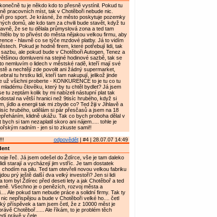
konečně tu je někdo kdo to přesně vystínil. Pokud tu
ě pracovních míst, tak v Chotěboři nebude nic.
i pro sport. Je krásné, že město poskytuje pozemky
ných domů, ale kdo tam za chvili bude stavět, když tu
avně, že se tu dělala průmyslová zona a ted tam
htělo by to přivést do města nějakou velkou firmu, aby
rence - hlavně co se týče mzdové platby. Já to vidím
stech. Pokud je hodně firem, které potřebují lidi, tak
 sazbu, ale pokud bude v Chotěboři Autogen, Tenez a
 většinou domluveni na stejné hodinové sazbě, tak se
 to nemluvím o lidech v městské radě, kteří mají své
ě a nechtějí zde povolit ani žádný supermarket,
ebral tu hrstku lidí, kteří tam nakupují, jelikož jinde
e už všichni proberte - KONKURENCE to je tu co tu
mladému člověku, který by tu chtěl bydlet? Já jsem
e tu zeptám kolik by mi nabízeli nástupní plat tak
dostal na větší hranici než 9tisíc hrubého, když si
, jídlo a energii tak mi zbyde co? Ted žiji v Jihlavě a
síc hrubého, udělám si pár přesčasů a jsem na 18
 nepřeháním, klidně ukážu. Tak co bych proboha dělal v
bych si tam nezaplatil skoro ani nájem..... tohle je
řským radním - jen si to zkuste sami!!
!!
odpovědět
| #4 | 28.07.07 14:49
dent
oje řeč. Já jsem odešel do Ždírce, vše je tam daleko
lidi starají a vycházejí jim vstříc. Je tam dostatek
 chodím na pilu. Ted tam otevřeli novou velkou fabriku
dou prý ještě další dva velký investoři? Jen si lidi
 tom byl Ždírec před deseti lety a jak Chotěboř a ted
ceně. Všechno je o penězích, rozvoj města a
.... Ale pokud tam nebude práce a solidní firmy. Tak ty
nic nepřispějou a bude v Chotěboři velké ho.... četl
ký příspěvek a tam jsem četl, že z 10000 měst je
rávě Chotěboř...... Ale říkám, to je problém těch
dí právě v čele....