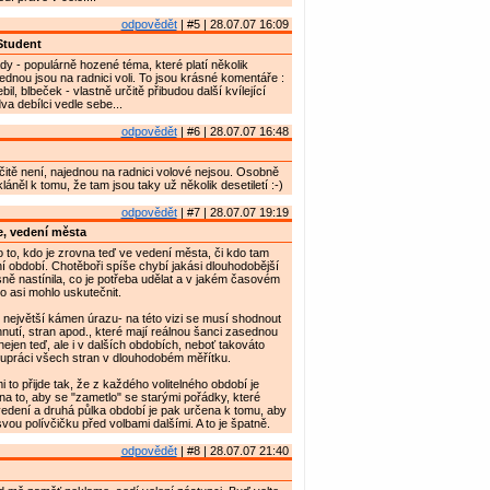
odpovědět
| #5 | 28.07.07 16:09
Student
ady - populárně hozené téma, které platí několik
ajednou jsou na radnici voli. To jsou krásné komentáře :
bil, blbeček - vlastně určitě přibudou další kvílející
a debílci vedle sebe...
odpovědět
| #6 | 28.07.07 16:48
čitě není, najednou na radnici volové nejsou. Osobně
láněl k tomu, že tam jsou taky už několik desetiletí :-)
odpovědět
| #7 | 28.07.07 19:19
, vedení města
 to, kdo je zrovna teď ve vedení města, či kdo tam
ní období. Chotěboři spíše chybí jakási dlouhodobější
asně nastínila, co je potřeba udělat a v jakém časovém
to asi mohlo uskutečnit.
e největší kámen úrazu- na této vizi se musí shodnout
nutí, stran apod., které mají reálnou šanci zasednou
nejen teď, ale i v dalších obdobích, neboť takováto
lupráci všech stran v dlouhodobém měřítku.
 to přijde tak, že z každého volitelného období je
a to, aby se "zametlo" se starými pořádky, které
 vedení a druhá půlka období je pak určena k tomu, aby
svou polívčičku před volbami dalšími. A to je špatně.
odpovědět
| #8 | 28.07.07 21:40