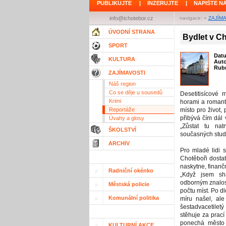
PUBLIKUJTE
|
INZERUJTE
|
NAPIŠTE N
info@ichotebor.cz
navigace: »
ZAJÍM
ÚVODNÍ STRANA
Bydlet v Ch
SPORT
Dat
KULTURA
Aut
Rubr
ZAJÍMAVOSTI
Náš region
Co se děje u sousedů
Desetitisícové
Krimi
horami a romant
Reportáže
místo pro život,
přibývá čím dál v
Úvahy a glosy
„Zůstat tu nat
ŠKOLSTVÍ
současných stud
ARCHIV
Pro mladé lidi 
Chotěboři dostat
naskytne, finančn
Radniční okénko
„Když jsem sh
odborným znalos
Městská policie
počtu míst. Po 
Komunální politika
míru našel, ale
šestadvacetilet
stěhuje za prací
ponechá město 
KULTURNÍ AKCE