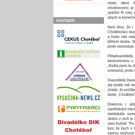
místo, které 
ohodnoceno, je 
vydržel tři roky
abych si konečně
PARTNEŘI
Není divu, že i 
Chotěbořáci stud
a často zde nale
během studia. St
proto neexistuje
Pětadvacetile
ekonomickou v P
„Našla jsem tu d
omezená, proto n
Dvacetiletý Davi
ale podle mě nen
zůstat. Já počít
dodá: „Chotěboř 
Dokonce i abso
zaměstnání mech
elektrikáře nem
Jeden z nich je i
obor truhlář. "P
tom, že bych v 
valnou možnost 