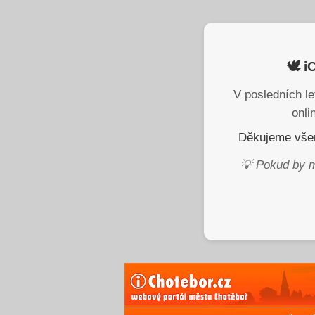
🕊️ 
V posledních le
onli
Děkujeme všem
💡 Pokud by m