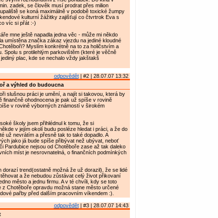
min. zadek, se člověk musí prodrat přes milion
upaliště se koná maximálně v podobě toxické žumpy
endové kulturní žážitky zajišťují co čtvrtrok Eva s
 víc si přát :-)
táře mne ještě napadla jedna věc - může mi někdo
yla umístěna značka zákaz vjezdu na jediné kloudné
Chotěboři? Myslím konkrétně na to za holičstvím a
. Spolu s protilehlým parkovištěm (které je věčně
d jediný plac, kde se nechalo vždy jakštakš
odpovědět
| #2 | 28.07.07 13:32
oř a výhled do budoucna
oři slušnou práci je umění, a najít si takovou, která by
ě finančně ohodnocena je pak už spíše v rovině
píše v rovině výborných známostí v širokém
soké školy jsem přihlédnul k tomu, že si
kde v jejím okolí budu posléze hledat i práci, a že do
é už nevrátím a přesně tak to také dopadlo. A
ých jako já bude spíše přibývat než ubývat, neboť
či Pardubice nejsou od Chotěboře zase až tak daleko
ních míst je nesrovnatelná, o finančních podmínkých
 dorazí trend(ostatně možná že už dorazil), že se lidé
těhovat a že nebudou zůstávat celý život přikovaní
edno město a jednu firmu. A v té chvíli, kdy se toto
 se z Chotěboře opravdu možná stane město určené
ndové pařby před dalším pracovním víkendem :).
odpovědět
| #3 | 28.07.07 14:43
t