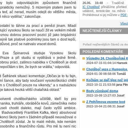
by bylo odpovídajícím způsobem finančně
26.06. 16:48
- Tradičně 
IC Chotěboř
přinášíme přehled 
prakticky nemožný. S mizerným platem jsem tu
událostí, tentokráte na měsíc 
 a teď, ač nerad, musím odejít do většího města,
Prohlédnout si jej můžete v
PDF p
 něco vydělal,“ zakončuje.
Všech
ostatní to táhne za prací a penězi jinam. Mladí
ující vysokou školu se naučí žít ve velkém městě
NEJČTENĚJŠÍ ČLÁNKY
znou dobrou pracovní pozici již jako brigádníci
ejně tak platové podmínky jsou tam o dost lepší,
 důvod, proč se natrvalo vracet domů.
Pořadí nejčtenějších článků za dv
POSLEDNÍ KOMENTÁŘE
tá Eva Špinarová studuje Vysokou školu
raze a při studiu si vydělává v jedné firmě.
Výsledky 24. Chotěbořské Ko
obrou práci, zatímco nabídka v Chotěboři je dost
2024-07-15 01:04:14
Hansek
epočítám s tím, že bych se vrátila,“ odpovídá.
Chotěboř veze z Humpolce b
2024-01-30 08:58:06
Tomáš
d Šafránek situaci komentuje:„Občas je to tu fajn,
Kočkám se daří lépe než jejic
í šance, aby tady současní vysokoškoláci chtěli
2022-10-11 21:53:56
jana Piln
ám s Chotěboří pouze na víkendy,“ a s nadsázkou
je taková hezká větší chatařská oblast.”
Body zůstávají doma
2022-10-09 13:27:03
Josef
lventi chotěbořského učiliště, kteří by pro
Z Pelhřimova vezeme bod
anika, truhláře, obráběče kovů, zámečníka nebo
2022-10-04 21:08:31
Josef
useli chodit daleko, mají často vyšší ambice.
 třiadvacetiletý František Kafka, který absolvoval
o konci školy jsem v žádném případě neuvažoval o
Chotěboři zůstal. Je to malé město, kde nemám
osobního a finančního růstu. Pro mě tu není nic