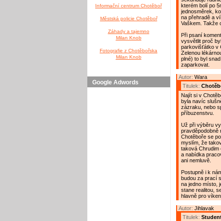
kterém bolí po 5
Informační centrum Chotěboř
jednosměrek, ko
na přehradě a vík
Městská policie Chotěboř
Vaškem. Takže co
Záhady a tajemno
Při psaní komen
Milan Knob
vysvětlit proč b
parkovišťátko v 
Fotografie z Chotěbořska
Zelenou lékárnou
Milan Knob
plné) to byl sna
zaparkovat.
Autor:
Wara
Google Adwords
Titulek:
Chotěb
Najít si v Chotěb
byla navíc slušn
zázraku, nebo s
příbuzenstvu.
Už při výběru vy
pravděpodobně ně
Chotěboře se pot
myslím, že takov
taková Chrudim 
a nabídka pracov
ani nemluvě.
Postupně i k nám
budou za prací s
na jedno místo, j
stane realitou,
hlavně pro víke
Autor:
Jihlavak
Titulek:
Studen