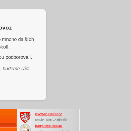
rovoz
je mnoho dalších
kolí.
u podporovali.
, budeme rádi,
www.chotebor.cz
oficiální web Chotěboře
harry.ichotebor.cz