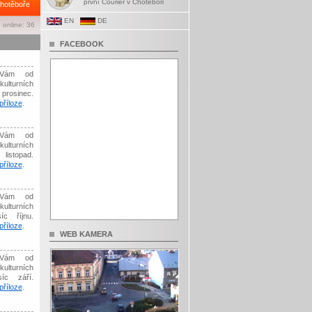
první Courier v Chotěboři
hotěboře
EN
DE
 online: 36
FACEBOOK
Vám od
kulturních
prosinec.
říloze
.
Vám od
kulturních
listopad.
říloze
.
Vám od
kulturních
íc říjnu.
říloze
.
WEB KAMERA
Vám od
kulturních
síc září.
říloze
.