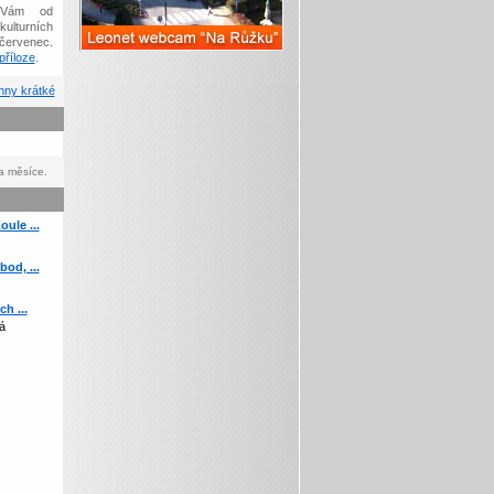
Vám od
kulturních
červenec.
říloze
.
ny krátké
a měsíce.
ule ...
od, ...
h ...
á