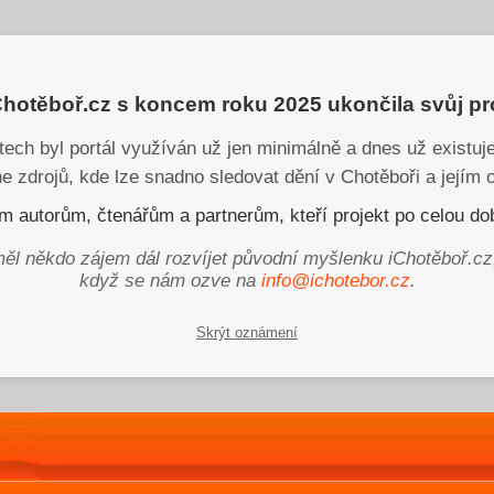
iChotěboř.cz s koncem roku 2025 ukončila svůj p
tech byl portál využíván už jen minimálně a dnes už existu
ne zdrojů, kde lze snadno sledovat dění v Chotěboři a jejím o
 autorům, čtenářům a partnerům, kteří projekt po celou dob
ěl někdo zájem dál rozvíjet původní myšlenku iChotěboř.cz
když se nám ozve na
info@ichotebor.cz
.
Skrýt oznámení