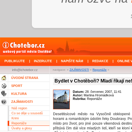
PUBLIKUJTE
|
INZERUJTE
|
NAPIŠTE NÁM
|
REDAKCE
|
ONLINE 
info@ichotebor.cz
navigace: »
ZAJÍMAVOSTI
»
Reportáže
»
ÚVODNÍ STRANA
Bydlet v Chotěboři? Mladí říkají ne
SPORT
Datum:
28. červenec 2007, 11:41
KULTURA
Autor:
Martina Hromádková
Rubrika:
Reportáže
ZAJÍMAVOSTI
Náš region
Co se děje u sousedů
Desetitisícové město na Vysočině obklopené 
Krimi
horami a romantickým údolím řeky Doubravy. Pro
Reportáže
místo pro život, pro jiné pouze víkendová desti
přibývá čím dál více mladých lidí, kteří se kloní 
Úvahy a glosy