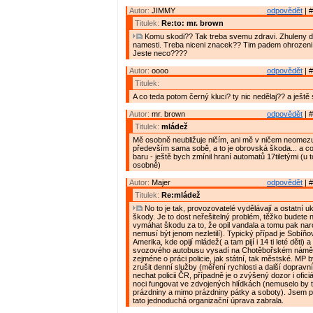
Autor:
JIMMY
odpovědět
| #
Titulek:
Re:to: mr. brown
Komu skodi?? Tak treba svemu zdravi. Zhuleny de
namesti. Treba niceni znacek?? Tim padem ohrozeni 
Jeste neco????
Autor:
oooo
odpovědět
| #
Titulek:
A co teda potom černý kluci? ty nic nedělaj?? a ještě se
Autor:
mr. brown
odpovědět
| #
Titulek:
mládež
Mě osobně neubližuje ničím, ani mě v ničem neomezuj
především sama sobě, a to je obrovská škoda... a co
baru - ještě bych zmínil hraní automatů 17tiletými (u 
osobně)
Autor:
Majer
odpovědět
| #
Titulek:
Re:mládež
No to je tak, provozovatelé vydělávají a ostatní ukl
škody. Je to dost neřešitelný problém, těžko budete
vymáhat škodu za to, že opil vandala a tomu pak nar
nemusí být jenom nezletilí). Typický případ je Sobíň
Amerika, kde opijí mládež( a tam pijí i 14 ti leté děti)
svozového autobusu vysadí na Chotěbořském náměstí
zejméne o práci policie, jak státní, tak městské. MP 
zrušit denní služby (měření rychlosti a další dopravn
nechat policii ČR, případně je o zvýšený dozor i ofici
noci fungovat ve zdvojených hlídkách (nemuselo by to
prázdniny a mimo prázdniny pátky a soboty). Jsem 
tato jednoduchá organizační úprava zabrala.