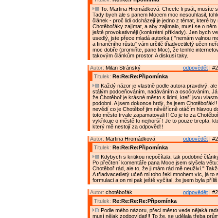
To: Martina Hromádková. Chcete-li psát, musíte s k
Tady bych ale s panem Mocem moc nesouhlasil, tohle
článek - proč lidi odcházejí je jedno z témat, které by
Chotěbořáky zajímat, a aby zajímalo, musí se o něm 
ještě provokativněji (konkrétní příklady). Jen bych v
usedlý, jste přece mladá autorka ( "nemám valnou 
a finančního růstu" vám určitě třiadvectiletý učen neře
moc dobře (promiňte, pane Moc), že tenhle interneto
takovým článkům prostor. A diskusi taky.
Autor:
Milan Stránský
odpovědět
| #2
Titulek:
Re:Re:Re:Připomínka
Každý názor je vlastně podle autora pravdivý, al
stálým podceňováním, nadáváním a osočováním. Já bu
že Chotěboř je krásné město s lidmi, kteří jsou vlast
podobní. A jsem dokonce hrdý, že jsem Chotěbořák!!
nevědí co je Chotěboř jim něvěřícně otáčím hlavou d
toto město trvale zapamatovali !! Co je to za Chotěbo
vykřikuje o městě to nejhorší ! Je to pouze brepta, k
který mě nestojí za odpověď!!
Autor:
Martina Hromádková
odpovědět
| #2
Titulek:
Re:Re:Re:Připomínka
Kdybych s kritikou nepočítala, tak podobné články
Po přečtení komentáře pana Moce jsem slyšela větu
Chotěboř rád, ale to, že ji mám rád mě neuživí." Takže
A třiadvacetiletý učeň mi toho řekl mnohem víc, já to 
formulaci a on mi pak ještě vyčítal, že jsem byla příliš
Autor:
chotěbořák
odpovědět
| #2
Titulek:
Re:Re:Re:Re:Připomínka
Podle mého názoru, přeci město vede nějaká rada,
musí nějak zodpovídat!!! To že, se udělala třeba pr