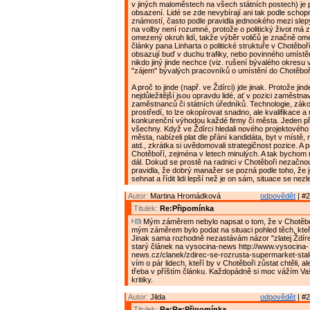
v jiných maloměstech na všech státních postech) je 
obsazení. Lidé se zde nevybírají ani tak podle schopn
známostí, často podle pravidla jednookého mezi slep
na volby není rozumné, protože o politický život má
omezený okruh lidí, takže výběr voličů je značně om
články pana Linharta o politické struktuře v Chotěboř
obsazují buď v duchu trafiky, nebo povinného umístěn
nikdo jiný jinde nechce (viz. rušení bývalého okresu 
"zájem" bývalých pracovníků o umístění do Chotěboř
A proč to jinde (např. ve Ždírci) jde jinak. Protože jin
nejdůležitější jsou opravdu lidé, ať v pozici zaměstnav
zaměstnanců či státních úředníků. Technologie, zák
prostředí, to lze okopírovat snadno, ale kvalifikace a m
konkurenční výhodou každé firmy či města. Jeden př
všechny. Když ve Ždírci hledali nového projektovéh
města, nabízeli plat dle přání kandidáta, byt v místě
atd., zkrátka si uvědomovali strategičnost pozice. A p
Chotěboří, zejména v letech minulých. A tak bychom
dál. Dokud se prostě na radnici v Chotěboři nezačno
pravidla, že dobrý manažer se pozná podle toho, že 
sehnat a řídit lidi lepší než je on sám, situace se nezl
Autor:
Martina Hromádková
odpovědět
| #2
Titulek:
Re:Připomínka
Mým záměrem nebylo napsat o tom, že v Chotěboř
mým záměrem bylo podat na situaci pohled těch, kteří 
Jinak sama rozhodně nezastávám názor "zlatej Ždírec
starý článek na vysocina-news http://www.vysocina-
news.cz/clanek/zdirec-se-rozrusta-supermarket-stale
vím o pár lidech, kteří by v Chotěboři zůstat chtěli, a
třeba v příštím článku. Každopádně si moc vážím V
kritiky.
Autor:
Jilda
odpovědět
| #2
Titulek:
Re:Re:Připomínka