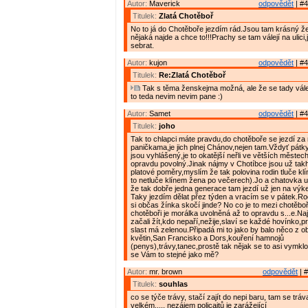
Autor:
Maverick
odpovědět
| #4
Titulek:
Zlatá Chotěboř
No to já do Chotěboře jezdím rád.Jsou tam krásný ž
nějaká najde a chce to!!!Prachy se tam válejí na ulici
sebrat.
Autor:
kujon
odpovědět
| #4
Titulek:
Re:Zlatá Chotěboř
Tak s těma ženskejma možná, ale že se tady válej 
to teda nevim nevim pane :)
Autor:
Samet
odpovědět
| #4
Titulek:
joho
Tak to chlapci máte pravdu,do chotěboře se jezdí z
paničkama,je jich plnej Chánov,nejen tam.Vždyť pátk
jsou vyhlášený,je to okatější neřli ve větších městech
opravdu povolný.Jinak nájmy v Chotíbce jsou už takh
platové poměry,myslím že tak polovina rodin tluče kl
to netluče klínem žena po večerech).Jo a chatovka u
že tak dobře jedna generace tam jezdí už jen na výk
Taky jezdím dělat přez týden a vracím se v pátek.Rod
si občas žínka skočí jinde? No co je to mezi chotěb
chotěboři je morálka uvolněná až to opravdu s...e.Na
začali žít,kdo nepaří,nežije,slaví se každé hovínko,pr
slast má zelenou.Připadá mi to jako by balo něco z o
květin,San Francisko a Dors,kouření hamnojů
(penys),trávy,tanec,prostě tak nějak se to asi vymkl
se Vám to stejné jako mě?
Autor:
mr. brown
odpovědět
| #
Titulek:
souhlas
co se týče trávy, stačí zajít do nepi baru, tam se tráv
velkém..... nezájem policajtů je zarážející