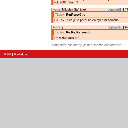
rok 2007. Stačí ?
Autor:
Miloslav Šafránek
odpovědět
| #7
Titulek:
Re:Re:světlo
Tak Teles je to první na co bych nespoléhal
Autor:
jj
odpovědět
| #7
Titulek:
Re:Re:Re:světlo
A zkousels to?
Komentáře zastaveny, již není možno komentovat.
RSS
|
Redakce