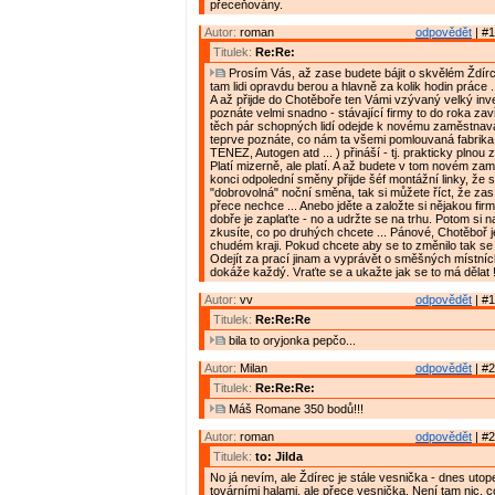
přeceňovány.
Autor:
roman
odpovědět
| #1
Titulek:
Re:Re:
Prosím Vás, až zase budete bájit o skvělém Ždírci,
tam lidi opravdu berou a hlavně za kolik hodin práce .
A až přijde do Chotěboře ten Vámi vzývaný velký inve
poznáte velmi snadno - stávající firmy to do roka zav
těch pár schopných lidí odejde k novému zaměstnava
teprve poznáte, co nám ta všemi pomlouvaná fabrik
TENEZ, Autogen atd ... ) přináší - tj. prakticky plnou
Platí mizerně, ale platí. A až budete v tom novém za
konci odpolední směny přijde šéf montážní linky, že 
"dobrovolná" noční směna, tak si můžete říct, že zas
přece nechce ... Anebo jděte a založte si nějakou firmu
dobře je zaplaťte - no a udržte se na trhu. Potom si n
zkusíte, co po druhých chcete ... Pánové, Chotěboř 
chudém kraji. Pokud chcete aby se to změnilo tak se 
Odejít za prací jinam a vyprávět o směšných místn
dokáže každý. Vraťte se a ukažte jak se to má dělat 
Autor:
vv
odpovědět
| #1
Titulek:
Re:Re:Re
bila to oryjonka pepčo...
Autor:
Milan
odpovědět
| #2
Titulek:
Re:Re:Re:
Máš Romane 350 bodů!!!
Autor:
roman
odpovědět
| #2
Titulek:
to: Jilda
No já nevím, ale Ždírec je stále vesnička - dnes uto
továrními halami, ale přece vesnička. Není tam nic, 