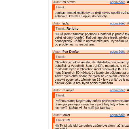
Autor:
mr.brown
odpovědět
| #
Titulek:
souhlas, mnozí rodiče by se divili kdyby spatřili své ra
sobiňově, kterak se opíjejí do němoty...
Autor:
láďa
odpovědět
| #
Titulek:
Re:joho
Já jsem "sameta" pochopil. Chotěboř je prostě tak
veřejnej dům (bordel). Každej tam chce jezdit, nikdo v
pochopitelný. Ještě to upravit městskou vyhláškou a
po problémech s rozpočtem.
Autor:
Petr Dvořák
odpovědět
| #
Titulek:
Chotěboř je pěkné město, ale zhlediska pracovních pří
bohužel na Vysočině. Sem truhlář s maturitou, je mi 24
místo kde bych v Chotěboři mohl pracovat je INTE
neuvěřitelných 50 Kč/hod. Je jasné, že půjdeme za p
závěr bych chtěl dodat, že bych se ve svém věku ne
vysoké posty jako žřejmě ten 23 - letý truhlář co je 
článků výše, a bral bych pozici manažera
Autor:
re:majer
odpovědět
| #
Titulek:
Potřeba drahej Majere aby občas policie provedla kon
doma jak pěstuješ marjanku a podobný fety a hlavně 
nic nevíš, každej ví, že hulíš jak fabrika!!!
Autor:
Majer
odpovědět
| #
Titulek:
Re:
Ty jsi tak lekl, že policie začne být akční, až jsi 