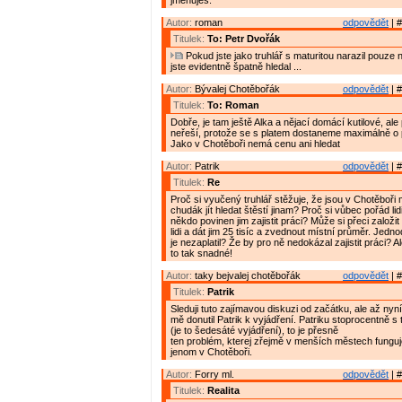
jmenuješ.
Autor:
roman
odpovědět
| #
Titulek:
To: Petr Dvořák
Pokud jste jako truhlář s maturitou narazil pouze n
jste evidentně špatně hledal ...
Autor:
Bývalej Chotěbořák
odpovědět
| #
Titulek:
To: Roman
Dobře, je tam ještě Alka a nějací domácí kutilové, ale 
neřeší, protože se s platem dostaneme maximálně o 
Jako v Chotěboři nemá cenu ani hledat
Autor:
Patrik
odpovědět
| #
Titulek:
Re
Proč si vyučený truhlář stěžuje, že jsou v Chotěboři 
chudák jít hledat štěstí jinam? Proč si vůbec pořád lidi
někdo povinen jim zajistit práci? Může si přeci založi
lidi a dát jim 25 tisíc a zvednout místní průměr. Jed
je nezaplatil? Že by pro ně nedokázal zajistit práci? A
to tak snadné!
Autor:
taky bejvalej chotěbořák
odpovědět
| #
Titulek:
Patrik
Sleduji tuto zajímavou diskuzi od začátku, ale až nyní
mě donutil Patrik k vyjádření. Patriku stoprocentně 
(je to šedesáté vyjádření), to je přesně
ten problém, kterej zřejmě v menších městech fungu
jenom v Chotěboři.
Autor:
Forry ml.
odpovědět
| #
Titulek:
Realita