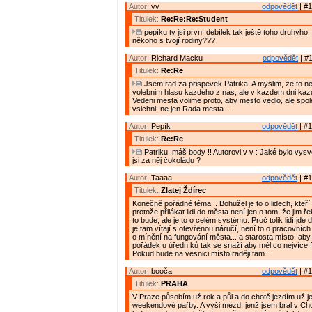
Autor:
vv
odpovědět
| #1
Titulek:
Re:Re:Re:Student
pepíku ty jsi první debílek tak ještě toho druhýho..
někoho s tvojí rodiny???
Autor:
Richard Macku
odpovědět
| #1
Titulek:
Re:Re
Jsem rad za prispevek Patrika. A myslim, ze to ne
volebnim hlasu kazdeho z nas, ale v kazdem dni kaz
Vedeni mesta volime proto, aby mesto vedlo, ale spo
vsichni, ne jen Rada mesta...
Autor:
Pepík
odpovědět
| #1
Titulek:
Re:Re
Patriku, máš body !! Autorovi v v : Jaké bylo vys
jsi za něj čokoládu ?
Autor:
Taaaa
odpovědět
| #1
Titulek:
Zlatej Ždírec
Konečně pořádné téma... Bohužel je to o lidech, kteří 
protože přilákat lidi do města není jen o tom, že jim ř
to bude, ale je to o celém systému. Proč tolik lidí jde
je tam vítají s otevřenou náručí, není to o pracovních p
o mínění na fungování města... a starosta místo, aby 
pořádek u úředníků tak se snaží aby měl co nejvíce f
Pokud bude na vesnici místo raději tam...
Autor:
booča
odpovědět
| #1
Titulek:
PRAHA
V Praze působím už rok a půl a do chotě jezdím už je
weekendové pařby. A výši mezd, jenž jsem bral v Ch