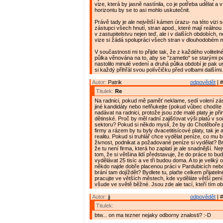
vize, která by jasně nastínila, co je potřeba udělat 
horizontu by se to asi mohlo uskutečnit.
Právě tady je ale největší kámen úrazu- na této vizi
zástupci všech hnutí, stran apod., které mají reálno
v zastupitelstvu nejen teď, ale i v dalších obdobích, 
vize si žádá spolupráci všech stran v dlouhodobém m
V součastnosti mi to přijde tak, že z každého voliteln
půlka věnována na to, aby se "zametlo" se starými p
nastolilo minulé vedení a druhá půlka období je pak 
si každý přihřál svou polívčičku před volbami dalšími. 
Autor:
Patrik
odpovědět
| #
Titulek:
Re
Na radnici, pokud mě paměť neklame, sedí volení zás
jiné kandidáty nebo nefňukejte (pokud vůbec chodíte
nadávat na radnici, protože jsou zde malé platy je p
dětinské. Proč by měl radní zajišťovat výši platů v 
sektoru? Pokud si někdo myslí, že by do Chotěboře p
firmy a rázem by tu byly dvacetitisícové platy, tak je
realitu. Pokud si truhlář chce vydělat peníze, co mu br
živnost, podnikat a požadované peníze si vydělat? B
že tu není firma, která ho zaplatí je ale snadnější. Ne
tom, že si většina lidí představuje, že do práce to bud
vydělávat 25 tisíc a ve tři budou doma. A to je veliký 
někdo najde dobře placenou práci v Pardubicích nebo
brání tam dojíždět? Bydlete tu, plaťte celkem přijatel
pracujte ve větších městech, kde vyděláte větší peníz
všude ve světě běžné. Jsou zde ale tací, kteří tím obj
Autor:
jj
odpovědět
| #
Titulek:
btw... on ma tezner nejaky odborny znalosti? :-D