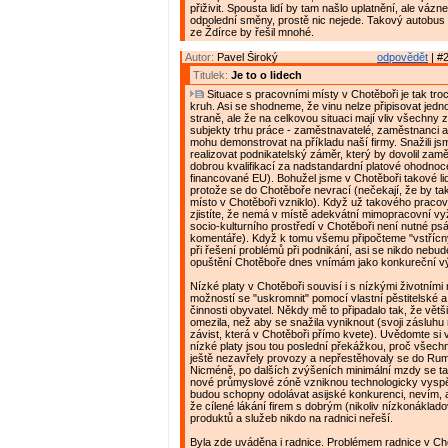
přiživit. Spousta lidí by tam našlo uplatnění, ale vázn
odpolední směny, prostě nic nejede. Takový autobus
ze Ždírce by řešil mnohé.
Autor:
Pavel Široký
odpovědět
| #2
Titulek:
Je to o lidech
Situace s pracovními místy v Chotěboři je tak tr
kruh. Asi se shodneme, že vinu nelze připisovat jed
straně, ale že na celkovou situaci mají vliv všechny
subjekty trhu práce - zaměstnavatelé, zaměstnanci a
mohu demonstrovat na příkladu naší firmy. Snažili js
realizovat podnikatelský záměr, který by dovolil zaměs
dobrou kvalifikací za nadstandardní platové ohodnoce
financované EU). Bohužel jsme v Chotěboři takové lidi
protože se do Chotěboře nevrací (nečekají, že by t
místo v Chotěboři vzniklo). Když už takového pracov
zjistíte, že nemá v místě adekvátní mimopracovní vyži
socio-kulturního prostředí v Chotěboři není nutné ps
komentáře). Když k tomu všemu připočteme "vstřícný
při řešení problémů při podnikání, asi se nikdo nebude
opuštění Chotěboře dnes vnímám jako konkureční v
Nízké platy v Chotěboři souvisí i s nízkými životními
možností se "uskromnit" pomocí vlastní pěstitelské 
činnosti obyvatel. Někdy mě to připadalo tak, že větš
omezila, než aby se snažila vyniknout (svoji zásluhu
závist, která v Chotěboři přímo kvete). Uvědomte si 
nízké platy jsou tou poslední překážkou, proč všechn
ještě nezavřely provozy a nepřestěhovaly se do Rum
Nicméně, po dalších zvýšeních minimální mzdy se ta
nové průmyslové zóně vzniknou technologicky vyspě
budou schopny odolávat asijské konkurenci, nevím, 
že cílené lákání firem s dobrým (nikoliv nízkonáklad
produktů a služeb nikdo na radnici neřeší.
Byla zde uváděna i radnice. Problémem radnice v Cho