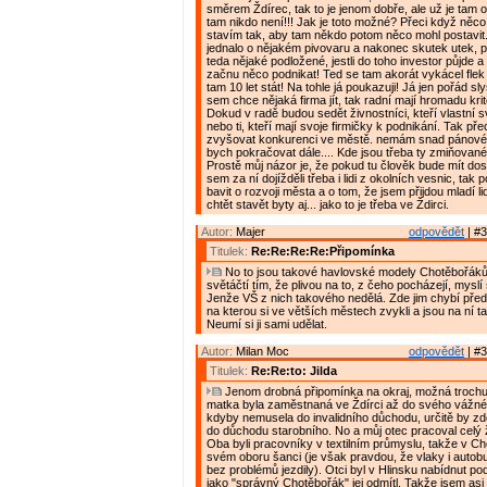
směrem Ždírec, tak to je jenom dobře, ale už je tam 
tam nikdo není!!! Jak je toto možné? Přeci když něco
stavím tak, aby tam někdo potom něco mohl postavit
jednalo o nějakém pivovaru a nakonec skutek utek, 
teda nějaké podložené, jestli do toho investor půjde 
začnu něco podnikat! Ted se tam akorát vykácel flek 
tam 10 let stát! Na tohle já poukazuji! Já jen pořád s
sem chce nějaká firma jít, tak radní mají hromadu kritér
Dokud v radě budou sedět živnostníci, kteří vlastní
nebo ti, kteří mají svoje firmičky k podnikání. Tak př
zvyšovat konkurenci ve městě. nemám snad pánové
bych pokračovat dále.... Kde jsou třeba ty zmiňova
Prostě můj názor je, že pokud tu člověk bude mít dos
sem za ní dojížděli třeba i lidi z okolních vesnic, t
bavit o rozvoji města a o tom, že jsem přijdou mladí l
chtět stavět byty aj... jako to je třeba ve Ždirci.
Autor:
Majer
odpovědět
| #3
Titulek:
Re:Re:Re:Re:Připomínka
No to jsou takové havlovské modely Chotěbořáků
světáčtí tím, že plivou na to, z čeho pocházejí, myslí 
Jenže VŠ z nich takového nedělá. Zde jim chybí pře
na kterou si ve větších městech zvykli a jsou na ní ta
Neumí si ji sami udělat.
Autor:
Milan Moc
odpovědět
| #3
Titulek:
Re:Re:to: Jilda
Jenom drobná připomínka na okraj, možná trochu
matka byla zaměstnaná ve Ždírci až do svého vážn
kdyby nemusela do invalidního důchodu, určitě by z
do důchodu starobního. No a můj otec pracoval celý ž
Oba byli pracovníky v textilním průmyslu, takže v Ch
svém oboru šanci (je však pravdou, že vlaky i autobu
bez problémů jezdily). Otci byl v Hlinsku nabídnut po
jako "správný Chotěbořák" jej odmítl. Takže jsem asi