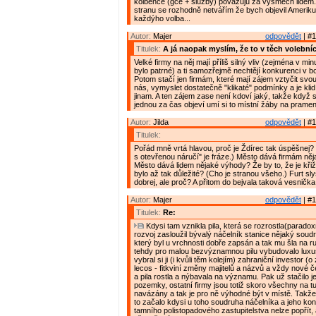
kolbence (gce + služby) považuju za výsměch lidem
stranu se rozhodně netvářím že bych objevil Ameriku,
každýho volba...
Autor:
Majer
odpovědět
| #1
Titulek:
A já naopak myslím, že to v těch volebníc
Velké firmy na něj mají příliš silný vliv (zejména v mi
bylo patrné) a ti samozřejmě nechtějí konkurenci v boj
Potom stačí jen firmám, které mají zájem vztyčit svo
nás, vymyslet dostatečně "klikaté" podmínky a je klid,
jinam. A ten zájem zase není kdoví jaký, takže když 
jednou za čas objeví umí si to místní žáby na prameni
Autor:
Jilda
odpovědět
| #1
Titulek:
Pořád mně vrtá hlavou, proč je Ždírec tak úspěšnej? (
s otevřenou náručí" je fráze.) Město dává firmám ně
Město dává lidem nějaké výhody? Že by to, že je kři
bylo až tak důležité? (Cho je stranou všeho.) Furt sly
dobrej, ale proč? A přitom do bejvala taková vesnička.
Autor:
Majer
odpovědět
| #1
Titulek:
Re:
Kdysi tam vznikla pila, která se rozrostla(paradox
rozvoj zasloužil bývalý náčelník stanice nějaký sou
který byl u vrchnosti dobře zapsán a tak mu šla na r
tehdy pro malou bezvýznamnou pilu vybudovalo luxus
vybral si ji (i kvůli těm kolejím) zahraniční investor (
lecos - fitkviní změny majitelů a názvů a vždy nové 
a pila rostla a nýbavala na významu. Pak už stačilo j
pozemky, ostatní firmy jsou totiž skoro všechny na tu
navázány a tak je pro ně výhodné být v místě. Takže 
to začalo kdysi u toho soudruha náčelníka a jeho kon
tamního polistopadového zastupitelstva nelze popřít,