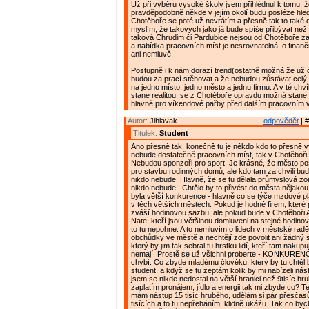
Už při výběru vysoké školy jsem přihlédnul k tomu, ž
pravděpodobně někde v jejím okolí budu posléze hleda
Chotěboře se poté už nevrátím a přesně tak to také 
myslím, že takových jako já bude spíše přibývat než
taková Chrudim či Pardubice nejsou od Chotěboře za
a nabídka pracovních míst je nesrovnatelná, o fina
ani nemluvě.
Postupně i k nám dorazí trend(ostatně možná že už do
budou za prací stěhovat a že nebudou zůstávat celý 
na jedno místo, jedno město a jednu firmu. A v té chvíl
stane realitou, se z Chotěboře opravdu možná stane
hlavně pro víkendové pařby před dalším pracovním 
Autor:
Jihlavak
odpovědět
| #
Titulek:
Student
Ano přesně tak, konečně tu je někdo kdo to přesně vy
nebude dostatečně pracovních míst, tak v Chotěboři
Nebudou sponzoři pro sport. Je krásné, že město p
pro stavbu rodinných domů, ale kdo tam za chvili bud
nikdo nebude. Hlavně, že se tu dělala průmyslová zo
nikdo nebude!! Chtělo by to přivést do města nějakou
byla větší konkurence - hlavně co se týče mzdové pla
v těch větších městech. Pokud je hodně firem, které po
zváší hodinovou sazbu, ale pokud bude v Chotěboři 
Nate, kteří jsou většinou domluveni na stejné hodino
to tu nepohne. A to nemluvím o lidech v městské radě,
obchůdky ve městě a nechtějí zde povolit ani žádný
který by jim tak sebral tu hrstku lidí, kteří tam nakupují
nemají. Prostě se už všichni proberte - KONKURENCE
chybí. Co zbyde mladému člověku, který by tu chtěl 
student, a když se tu zeptám kolik by mi nabízeli nást
jsem se nikde nedostal na větší hranici než 9tisíc hr
zaplatím pronájem, jídlo a energii tak mi zbyde co? Ted
mám nástup 15 tisíc hrubého, udělám si pár přesčas
tisících a to tu nepřeháním, klidně ukážu. Tak co byc