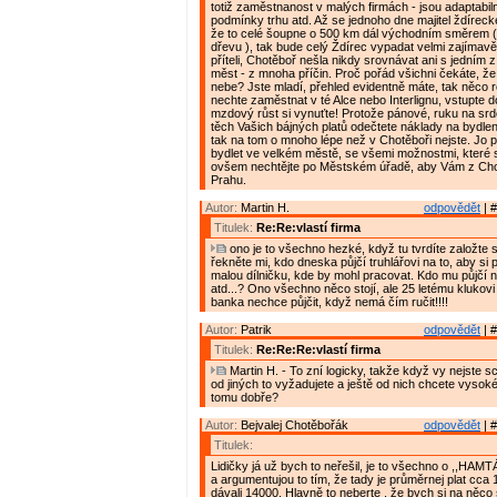
totiž zaměstnanost v malých firmách - jsou adaptabil
podmínky trhu atd. Až se jednoho dne majitel ždíreck
že to celé šoupne o 500 km dál východním směrem ( 
dřevu ), tak bude celý Ždírec vypadat velmi zajímavě
příteli, Chotěboř nešla nikdy srovnávat ani s jedním
měst - z mnoha příčin. Proč pořád všichni čekáte, ž
nebe? Jste mladí, přehled evidentně máte, tak něco 
nechte zaměstnat v té Alce nebo Interlignu, vstupte 
mzdový růst si vynuťte! Protože pánové, ruku na sr
těch Vašich bájných platů odečtete náklady na bydlen
tak na tom o mnoho lépe než v Chotěboři nejste. Jo 
bydlet ve velkém městě, se všemi možnostmi, které s
ovšem nechtějte po Městském úřadě, aby Vám z Cho
Prahu.
Autor:
Martin H.
odpovědět
| #
Titulek:
Re:Re:vlastí firma
ono je to všechno hezké, když tu tvrdíte založte si 
řekněte mi, kdo dneska půjčí truhlářovi na to, aby si 
malou dílničku, kde by mohl pracovat. Kdo mu půjčí na
atd...? Ono všechno něco stojí, ale 25 letému klukovi
banka nechce půjčit, když nemá čím ručit!!!!
Autor:
Patrik
odpovědět
| #
Titulek:
Re:Re:Re:vlastí firma
Martin H. - To zní logicky, takže když vy nejste s
od jiných to vyžadujete a ještě od nich chcete vysok
tomu dobře?
Autor:
Bejvalej Chotěbořák
odpovědět
| #
Titulek:
Lidičky já už bych to neřešil, je to všechno o ,,HAMT
a argumentujou to tím, že tady je průměrnej plat cca
dávali 14000. Hlavně to neberte , že bych si na něco 