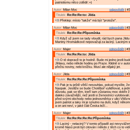
patriotismu něco zdědil :=)
Autor:
Milan Moc
odpovědět
| #3
Titulek:
Re:Re:Re:to: Jilda
Překlep: místo "takže" má být "protože".
Autor:
Milan Moc
odpovědět
| #3
Titulek:
Re:Re:Re:Připomínka
Když už jsem se tady vloudil, rád bych pana Jildu 
Martiny Hromádkové nepovažuji za laciný. Laciným 
Autor:
Majer
odpovědět
| #3
Titulek:
Re:Re:Re:to: Jilda
O té dopravě to je hodně. Bude mi jedno jestli budu
Jihlavy, nebo někde hodinu po Praze. Klidně si v aut
přečtu noviny, nebi knížku. Musí ale nějaký jet.
Autor:
Jilda
odpovědět
| #3
Titulek:
Re:Re:Re:Re:Připomínka
Pak je tu ještě větší nesouhlas, pokud myslíte, že
Naopak. Jestliže se bude Chotěboř vylidňovat, a jed
důvodu, pak se těm, kteří tam zůstanou moc dobře žít
daleko závažnější, než jestli si živnostníci vyloboval
před svými obchody nebo jednosměrka v ulici Vítězn
jsem patriot a taky mi je smutno na duši, když něko
a on ani neví, v jaké čáti Česka leží...
Autor:
Majer
odpovědět
| #3
Titulek:
Re:Re:Re:Re:Re:Připomínka
Laciný - nelaciný? V tomto případě asi nevyvážen
kromě hlasů proti být citován i někdo z těch co to vid