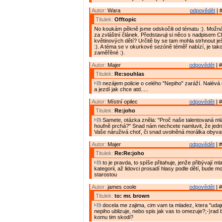
Autor:
Wara
odpovědět
| 
Titulek:
Offtopic
No koukám pěkně jsme odskočili od tématu :). Možná b
za zvláštní článek. Představuji si něco s nadpisem C
květinových dětí? Určitě by se tam mohla strhnout je
:). A téma se v okurkové sezóně téměř nabízí, je tak
zaměřěné :).
Autor:
Majer
odpovědět
| #
Titulek:
Re:souhlas
nezájem policie o celého "Nepiho" zaráží. Nalévá
a jezdí jak chce atd.....
Autor:
Místní opilec
odpovědět
| #
Titulek:
Re:joho
Samete, otázka zněla: "Proč naše talentovaná m
houfně prchá?" Snad nám nechcete namluvit, že jedn
Vaše náruživá choť, či snad uvolněná morálka obyvat
Autor:
Majer
odpovědět
| #
Titulek:
Re:Re:joho
to je pravda, to spíše přitahuje, jenže přibývají ml
kategorii, až lidovci prosadí hlasy podle dětí, bude 
starostou
Autor:
james coole
odpovědět
| #
Titulek:
to: mr. brown
docela me zajima, cim vam ta mladez, ktera "udajn
nepiho ublizuje, nebo spis jak vas to omezuje?;-)rad 
komu tim skodi?