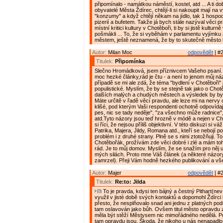
připomínalo - namátkou náměstí, kostel, atd ... A ti do
obyvatelé Města Ždírec, chtějí-li si nakoupit mají na 
"konzumy" a když chtějí někam na jídlo, tak 1 hospo
pizerií a bufetem. Takže já bych stále nazýval věci p
místní kritici kultury v Chotěboři, ti by si jistě kulturně
pošmákli ... To, že si vyběhám v parlamentu vyjímku
městem, ještě neznamená, že by to skutečně město b
Autor:
Milan Moc
odpovědět
| #2
Titulek:
Připomínka
Slečno Hromádková, jsem příznivcem Vašeho psaní.
moc hezké články,rád je čtu - a není to jenom můj náz
případě se mi ale zdá, že téma "bydlení v Chotěboři" j
populistické. Myslím, že by se stejně tak jako o Chotě
dalších malých a chudých městech a výsledek by byl
Máte určitě v řadě věcí pravdu, ale leze mi na nervy
klišé, pod kterým Vaši respondenti ochotně odpovídají,
pes, nic se tady neděje", "za všechno může radnice", 
atd.Tyto názory jsou teď hrozně v módě a nejen v Ch
si říci, že nejsou příliš objektivní. V této diskuzi si v
Patrika, Majera, Jildy, Romana atd., kteří se nebojí 
problém i z druhé strany. Plně se s nimi ztotožňuji. To
Chotěbořák, prožívám zde věci dobré i zlé a mám to
rád. Je to můj domov. Myslím, že se snažím pro něj u
mých silách. Proto mne Váš článek (a některé názory
zamrzel). Přeji Vám hodně hezkého publikování a vš
Autor:
Majer
odpovědět
| #2
Titulek:
Re:to: Jilda
To je pravda, kdysi ten bájný a čestný Pithart(nev
využil v jisté době svých kontaktů a dopomohl Ždírci k
přesto, že nesplňovalo snad ani jednu z platných pod
tam oslavován jako bůh. Ovšem titul město opravdu 
měla být stěží Městysem nic mimořádného nedělá. Pou
tam opravdu jsou. Škoda, že nikoho u nás nenapadlo