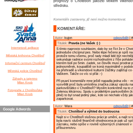
prognózy o Chotěboři jakožto velkém víkend
středisku.
Komentáře zastaveny, již není možno komentovat.
KOMENTÁŘE:
Autor:
kujon
odpovědět
| #
Titulek:
Pravda (ne Vašek :) )
Internetové aplikace
S tímto naprosto souhlasim, dalo by se říct že v Chot
jednoduše chcípnul pes. Nebo lépe řečeno je spíš na p
Městská knihovna Chotěboř
protože tomu všemu, proč tady mladí lidé být nechtěj
sekunduje radnice svými rozhodnutími z říše poháde
kterém bolí po 5min. zadek, se člověk musí prodrat p
Informační centrum Chotěboř
jednosměrek, koupaliště se koná maximálně v podo
na přehradě a víkendové kulturní žážitky zajišťují co
Městská policie Chotěboř
Vaškem. Takže co víc si přát :-)
Záhady a tajemno
Při psaní komentáře mne ještě napadla jedna věc - 
Milan Knob
vysvětlit proč byla umístěna značka zákaz vjezdu na
parkovišťátko v Chotěboři? Myslím konkrétně na to z
Fotografie z Chotěbořska
Zelenou lékárnou. Spolu s protilehlým parkovištěm (k
Milan Knob
plné) to byl snad jediný plac, kde se nechalo vždy ja
zaparkovat.
Autor:
Wara
odpovědět
| #
Google Adwords
Titulek:
Chotěboř a výhled do budoucna
Najít si v Chotěboři slušnou práci je umění, a najít si
byla navíc slušně finančně ohodnocena je pak už spí
zázraku, nebo spíše v rovině výborných známostí v
příbuzenstvu.