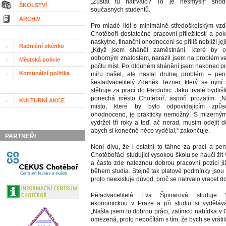
„Zůstat tu natrvalo? To je nesmysl!“ shod
ŠKOLSTVÍ
současných studentů.
ARCHIV
Pro mladé lidi s minimálně středoškolským vz
Chotěboři dostatečné pracovní příležitosti a po
naskytne, finanční ohodnocení se příliš neblíží je
Radniční okénko
„Když jsem sháněl zaměstnání, které by 
odborným znalostem, narazil jsem na problém 
Městská policie
počtu míst. Po dlouhém shánění jsem nakonec pr
Komunální politika
míru našel, ale nastal druhej problém – pení
šestadvacetiletý Zdeněk Tezner, který se nyní 
stěhuje za prací do Pardubic. Jako trvalé bydliš
ponechá město Chotěboř, aspoň prozatím. „Na
KULTURNÍ AKCE
místo, které by bylo odpovídajícím způ
ohodnoceno, je prakticky nemožný. S mizerným
vydržel tři roky a teď, ač nerad, musím odejít 
abych si konečně něco vydělal,“ zakončuje.
PARTNEŘI
Není divu, že i ostatní to táhne za prací a pen
Chotěbořáci studující vysokou školu se naučí ží
a často zde naleznou dobrou pracovní pozici již
během studia. Stejně tak platové podmínky jsou 
proto neexistuje důvod, proč se natrvalo vracet 
Pětadvacetiletá Eva Špinarová studuje 
ekonomickou v Praze a při studiu si vydělává
„Našla jsem tu dobrou práci, zatímco nabídka v 
omezená, proto nepočítám s tím, že bych se vrátil