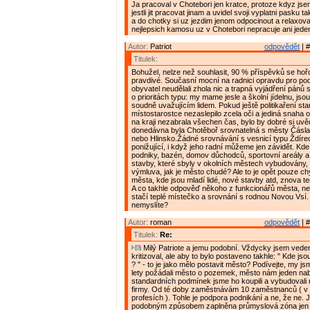
Ja pracoval v Chotebori jen kratce, protoze kdyz js
jestli jit pracovat jinam a uvidel svoji vyplatni pasku t
a do chotky si uz jezdim jenom odpocinout a relaxova
nejlepsich kamosu uz v Chotebori nepracuje ani jeden
Autor:
Patriot
odpovědět
| #
Titulek:
Bohužel, nelze než souhlasit, 90 % příspěvků se hořc
pravdivé. Současní mocní na radnici opravdu pro pod
obyvatel neudělali zhola nic a trapná vyjádření pánů 
o prioritách typu: my mame jesle a školní jídelnu, j
soudně uvažujícím lidem. Pokud ještě politikaření star
místostarostce nezaslepilo zcela oči a jediná snaha 
na kraji nezabrala všechen čas, bylo by dobré si uvě
donedávna byla Chotěboř srovnatelná s městy Čásl
nebo Hlinsko.Žádné srovnávání s vesnicí typu Ždírec
ponižující, i když jeho radní můžeme jen závidět. Kd
podniky, bazén, domov důchodců, sportovní areály a h
stavby, které sbyly v okolních městech vybudovány,
výmluva, jak je město chudé? Ale to je opět pouze ch
města, kde jsou mladí lidé, nové stavby atd, znova t
A co takhle odpověď někoho z funkcionářů města, n
stačí teplé místečko a srovnání s rodnou Novou Vsí.
nemyslíte?
Autor:
roman
odpovědět
| #
Titulek:
Re:
Milý Patriote a jemu podobní. Vždycky jsem vede
kritizoval, ale aby to bylo postaveno takhle: " Kde jso
? " - to je jako mělo postavit město? Podívejte, my j
lety požádali město o pozemek, město nám jeden nab
standardních podmínek jsme ho koupili a vybudovali 
firmy. Od té doby zaměstnávám 10 zaměstnanců ( v 
profesích ). Tohle je podpora podnikání a ne, že ne. J
podobným způsobem zaplněna průmyslová zóna jen d