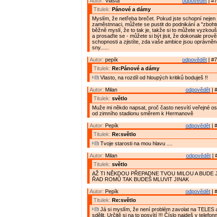
Autor:
Vlasta
odpovědět
| #7
Titulek:
Pánové a dámy
Myslím, že netřeba brečet. Pokud jste schopní nejen
zaměstnnaci, můžete se pustit do podnikání a "zbohtno
běžně myslí, že to tak je, takže si to můžete vyzkouš
a prosaďte se - můžete si být jisit, že dokonale prově
schopnosti a zjistíte, zda vaše ambice jsou oprávněn
sny......
Autor:
pepík
odpovědět
| #7
Titulek:
Re:Pánové a dámy
Vlasto, na rozdíl od hloupých kritiků boduješ !!
Autor:
Milan
odpovědět
| 
Titulek:
světlo
Muže mi někdo napsat, proč často nesvítí veřejné osv
od zimního stadionu směrem k Hermanově
Autor:
Pepík
odpovědět
| 
Titulek:
Re:světlo
Tvoje starosti na mou hlavu ....
Autor:
Milan
odpovědět
| 
Titulek:
světlo
AŽ TI NĚKDOU PŘEPADNE TVOU MILOU A BUDE 
ŘAD ROMŮ TAK BUDEŠ MLUVIT JINAK
Autor:
Pepík
odpovědět
| 
Titulek:
Re:světlo
Já si myslím, že není problém zavolat na TELES a
sdělit. Určitě si na to posvítí !!! Číslo najdeš v tele