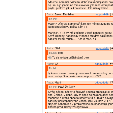
tyto věci neřešim. Vdnešní době má každej šanci pro
co umí a je jenom na tom člověku, jak se k tomu posta
půjde, protože jak si kdo ustele , tak si taky lehne.
Autor:
Jakub Danielka
odpovědět
| #
Titulek:
Majer > Díky za komentář č.30, ten mě opravdu po r
jsem si tu zábavu udělal sám ;-).
Martin H. > To by mě zajímalo v jaké bance jsi se byl
Když jsem byl naposledy v bance otevírat další bank
nabízeli mi půl milionu.... A to je mi 22 ;-).
Autor:
Olaf
odpovědět
| #
Titulek:
Re:
Ty sis to fakt udělal sám? :-)))
Autor:
JÁ
odpovědět
| #7
Titulek:
ty kráso ten mr. brown je normální komunistickej bonz
neni možný:D tan asi co neví nepoví že???
Autor:
Martin
odpovědět
| #7
Titulek:
Proč Ždírec?
Slyšel někdo, někdy o šikovné koupi a prodeji akcií j
obcí Ždírec. V době, kdy to obce ze zákona dělat nemo
možnosti a určité obce to uměly využít. Takže p.Majer
zásluhy polistopadového vedení jsou víc než VELKÉ.
Nejsem odborník a v problematice se neorientuji, je
zhruba před 10 lety zaregistroval.