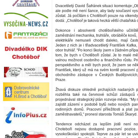
Dvacetiletý David Šafránek situaci komentuje:„Obč
ale podle mě není šance, aby tady současní vyso
zůstat. Já počítám s Chotěboří pouze na víkendy
dodá: „Chotěboř je taková hezká větší chatařská o
Dokonce i absolventi chotěbořského učilišt
zaměstnání mechanika, truhláře, obráběče kovů
elektrikáře nemuseli chodit daleko, mají čas
Jeden z nich je i třiadvacetiletý František Kafka,
obor truhlář. "Po konci školy jsem v žádném pří
tom, že bych v Chotěboři zůstal. Je to malé 
valnou možnost osobního a finančního růstu. Pr
perspektivního a měl bych pocit, že jsem se něk
František, který už má na svém kontě pracovní 
obchodního zástupce v Českých Budějovicích,
Praze.
Žhavá diskuze ohledně prchajících nadaných p
rozběhla také na červnové schůzi zástupců
projednával strategický plán rozvoje města. “
zajistit zázemí v podobě bytů nebo nových par
rodinných domů. Pracovní příležitosti a plat js
zaměstnavatelů,” pronesl starosta Tomáš Škaryd.
Tendence odcházet za lepším jistě není no
Choteboři nejsou dostupné pracovní pozice
vysokoškoláci spokojili. Teprve za pár let se uvi