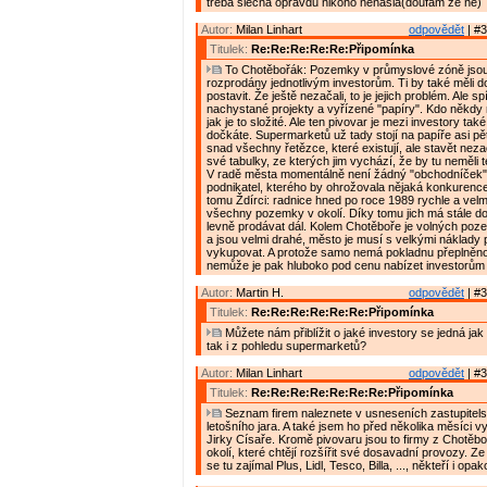
třeba slečna opravdu nikoho nenašla(doufám že ne)
Autor:
Milan Linhart
odpovědět
| #3
Titulek:
Re:Re:Re:Re:Re:Připomínka
To Chotěbořák: Pozemky v průmyslové zóně jsou j
rozprodány jednotlivým investorům. Ti by také měli d
postavit. Že ještě nezačali, to je jejich problém. Ale s
nachystané projekty a vyřízené "papíry". Kdo někdy n
jak je to složité. Ale ten pivovar je mezi investory tak
dočkáte. Supermarketů už tady stojí na papíře asi pět
snad všechny řetězce, které existují, ale stavět nezač
své tabulky, ze kterých jim vychází, že by tu neměli 
V radě města momentálně není žádný "obchodníček"
podnikatel, kterého by ohrožovala nějaká konkurence 
tomu Ždírci: radnice hned po roce 1989 rychle a velm
všechny pozemky v okolí. Díky tomu jich má stále do
levně prodávat dál. Kolem Chotěboře je volných po
a jsou velmi drahé, město je musí s velkými náklady
vykupovat. A protože samo nemá pokladnu přeplněno
nemůže je pak hluboko pod cenu nabízet investorům
Autor:
Martin H.
odpovědět
| #3
Titulek:
Re:Re:Re:Re:Re:Re:Připomínka
Můžete nám přiblížit o jaké investory se jedná jak
tak i z pohledu supermarketů?
Autor:
Milan Linhart
odpovědět
| #3
Titulek:
Re:Re:Re:Re:Re:Re:Re:Připomínka
Seznam firem naleznete v usneseních zastupitels
letošního jara. A také jsem ho před několika měsíci v
Jirky Císaře. Kromě pivovaru jsou to firmy z Chotěboř
okolí, které chtějí rozšířit své dosavadní provozy. 
se tu zajímal Plus, Lidl, Tesco, Billa, ..., někteří i opa