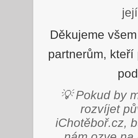
jej
Děkujeme všem 
partnerům, kteří
pod
💡 Pokud by m
rozvíjet p
iChotěboř.cz, 
nám ozve na