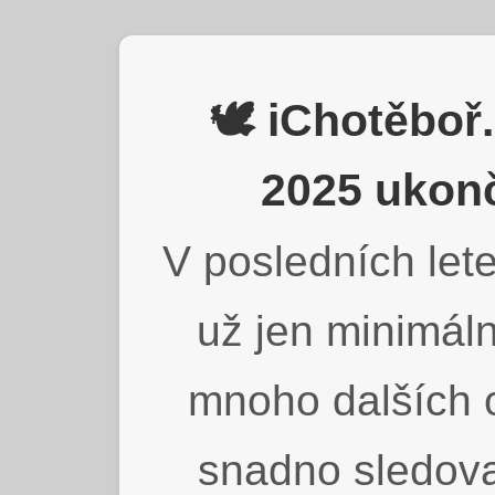
🕊️ iChotěbo
2025 ukonč
V posledních lete
už jen minimáln
mnoho dalších o
snadno sledova