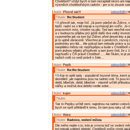
Chotěboři? vždyt bych si tam nezaplatil skoro ani nájem
výsměch chotěbořským radním - jen si to zkuste sam
Autor:
Přesně tak!!!
odpovědět
| #
Titulek:
Re:Student
přesně tak, moje řeč. Já jsem odešel do Ždírce, v
lepší. radní se o lidi starají a vycházejí jim vstříc. Je
pracovních míst, chodím na pilu. Ted tam otevřeli no
a v budoucnu přijdou prý ještě další dva velký investoř
vzpomeňte jak na tom byl Ždírec před deseti lety a j
je to uplně obráceně. Všechno je o penězích, rozvoj
podmínky pro lidi.... Ale pokud tam nebude práce a sol
naoplátku městu nic nepřispějou a bude v Chotěboři ve
jsem jednou nějaký příspěvek a tam jsem četl, že z 
nejchudší v ČR právě Chotěboř...... Ale říkám, to je 
našich volů co sedí právě v čele....
Autor:
Pepík
odpovědět
| #
Titulek:
Re:Re:Student
A je to opět tady - populárně hozené téma, které pl
desetiletí ,ale najednou jsou na radnici voli. To jsou 
debil, blbeček, debil, blbeček - vlastně určitě přibudou 
nářky a možná dva debílci vedle sebe...
Autor:
kujon
odpovědět
| #
Titulek:
Tak to Pepíku určitě není, najednou na radnici volov
bych se spíš přikláněl k tomu, že tam jsou taky už něko
Autor:
Wara
odpovědět
| #
Titulek:
Radnice, vedení města
Dle mého nejde o to, kdo je zrovna teď ve vedení měs
byl minulé volební období. Chotěboři spíše chybí jak