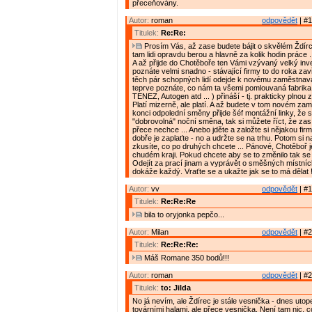
přeceňovány.
Autor:
roman
odpovědět
| #1
Titulek:
Re:Re:
Prosím Vás, až zase budete bájit o skvělém Ždírci,
tam lidi opravdu berou a hlavně za kolik hodin práce .
A až přijde do Chotěboře ten Vámi vzývaný velký inve
poznáte velmi snadno - stávající firmy to do roka zav
těch pár schopných lidí odejde k novému zaměstnava
teprve poznáte, co nám ta všemi pomlouvaná fabrik
TENEZ, Autogen atd ... ) přináší - tj. prakticky plnou
Platí mizerně, ale platí. A až budete v tom novém za
konci odpolední směny přijde šéf montážní linky, že 
"dobrovolná" noční směna, tak si můžete říct, že zas
přece nechce ... Anebo jděte a založte si nějakou firmu
dobře je zaplaťte - no a udržte se na trhu. Potom si n
zkusíte, co po druhých chcete ... Pánové, Chotěboř 
chudém kraji. Pokud chcete aby se to změnilo tak se 
Odejít za prací jinam a vyprávět o směšných místn
dokáže každý. Vraťte se a ukažte jak se to má dělat 
Autor:
vv
odpovědět
| #1
Titulek:
Re:Re:Re
bila to oryjonka pepčo...
Autor:
Milan
odpovědět
| #2
Titulek:
Re:Re:Re:
Máš Romane 350 bodů!!!
Autor:
roman
odpovědět
| #2
Titulek:
to: Jilda
No já nevím, ale Ždírec je stále vesnička - dnes uto
továrními halami, ale přece vesnička. Není tam nic, 