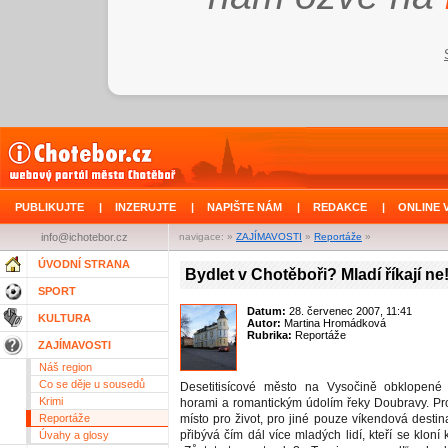
PUBLIKUJTE
|
INZERUJTE
|
NAPIŠTE NÁM
|
REDAKCE
|
ONLINE 
info@ichotebor.cz
navigace: »
ZAJÍMAVOSTI
»
Reportáže
»
ÚVODNÍ STRANA
Bydlet v Chotěboři? Mladí říkají ne
SPORT
Datum:
28. červenec 2007, 11:41
KULTURA
Autor:
Martina Hromádková
Rubrika:
Reportáže
ZAJÍMAVOSTI
Náš region
Co se děje u sousedů
Desetitisícové město na Vysočině obklopené 
Krimi
horami a romantickým údolím řeky Doubravy. Pro
Reportáže
místo pro život, pro jiné pouze víkendová desti
přibývá čím dál více mladých lidí, kteří se kloní 
Úvahy a glosy