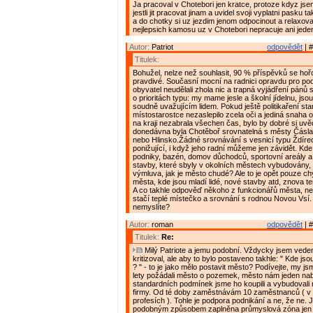
Ja pracoval v Chotebori jen kratce, protoze kdyz js
jestli jit pracovat jinam a uvidel svoji vyplatni pasku t
a do chotky si uz jezdim jenom odpocinout a relaxova
nejlepsich kamosu uz v Chotebori nepracuje ani jeden
Autor:
Patriot
odpovědět
| #
Titulek:
Bohužel, nelze než souhlasit, 90 % příspěvků se hořc
pravdivé. Současní mocní na radnici opravdu pro pod
obyvatel neudělali zhola nic a trapná vyjádření pánů 
o prioritách typu: my mame jesle a školní jídelnu, j
soudně uvažujícím lidem. Pokud ještě politikaření star
místostarostce nezaslepilo zcela oči a jediná snaha 
na kraji nezabrala všechen čas, bylo by dobré si uvě
donedávna byla Chotěboř srovnatelná s městy Čásl
nebo Hlinsko.Žádné srovnávání s vesnicí typu Ždírec
ponižující, i když jeho radní můžeme jen závidět. Kd
podniky, bazén, domov důchodců, sportovní areály a h
stavby, které sbyly v okolních městech vybudovány,
výmluva, jak je město chudé? Ale to je opět pouze ch
města, kde jsou mladí lidé, nové stavby atd, znova t
A co takhle odpověď někoho z funkcionářů města, n
stačí teplé místečko a srovnání s rodnou Novou Vsí.
nemyslíte?
Autor:
roman
odpovědět
| #
Titulek:
Re:
Milý Patriote a jemu podobní. Vždycky jsem vede
kritizoval, ale aby to bylo postaveno takhle: " Kde jso
? " - to je jako mělo postavit město? Podívejte, my j
lety požádali město o pozemek, město nám jeden nab
standardních podmínek jsme ho koupili a vybudovali 
firmy. Od té doby zaměstnávám 10 zaměstnanců ( v 
profesích ). Tohle je podpora podnikání a ne, že ne. J
podobným způsobem zaplněna průmyslová zóna jen d