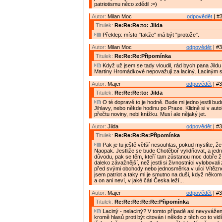
patriotismu něco zdědil :=)
Autor:
Milan Moc
odpovědět
| #3
Titulek:
Re:Re:Re:to: Jilda
Překlep: místo "takže" má být "protože".
Autor:
Milan Moc
odpovědět
| #3
Titulek:
Re:Re:Re:Připomínka
Když už jsem se tady vloudil, rád bych pana Jildu 
Martiny Hromádkové nepovažuji za laciný. Laciným 
Autor:
Majer
odpovědět
| #3
Titulek:
Re:Re:Re:to: Jilda
O té dopravě to je hodně. Bude mi jedno jestli budu
Jihlavy, nebo někde hodinu po Praze. Klidně si v aut
přečtu noviny, nebi knížku. Musí ale nějaký jet.
Autor:
Jilda
odpovědět
| #3
Titulek:
Re:Re:Re:Re:Připomínka
Pak je tu ještě větší nesouhlas, pokud myslíte, že
Naopak. Jestliže se bude Chotěboř vylidňovat, a jed
důvodu, pak se těm, kteří tam zůstanou moc dobře žít
daleko závažnější, než jestli si živnostníci vyloboval
před svými obchody nebo jednosměrka v ulici Vítězn
jsem patriot a taky mi je smutno na duši, když něko
a on ani neví, v jaké čáti Česka leží...
Autor:
Majer
odpovědět
| #3
Titulek:
Re:Re:Re:Re:Re:Připomínka
Laciný - nelaciný? V tomto případě asi nevyvážen
kromě hlasů proti být citován i někdo z těch co to vid