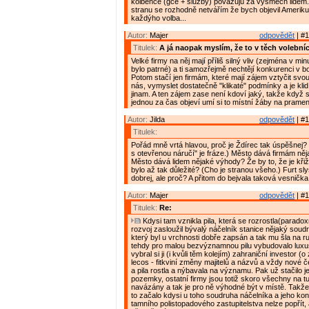
kolbence (gce + služby) považuju za výsměch lidem
stranu se rozhodně netvářím že bych objevil Ameriku,
každýho volba...
Autor:
Majer
odpovědět
| #1
Titulek:
A já naopak myslím, že to v těch volebníc
Velké firmy na něj mají příliš silný vliv (zejména v mi
bylo patrné) a ti samozřejmě nechtějí konkurenci v boj
Potom stačí jen firmám, které mají zájem vztyčit svo
nás, vymyslet dostatečně "klikaté" podmínky a je klid,
jinam. A ten zájem zase není kdoví jaký, takže když 
jednou za čas objeví umí si to místní žáby na prameni
Autor:
Jilda
odpovědět
| #1
Titulek:
Pořád mně vrtá hlavou, proč je Ždírec tak úspěšnej? (
s otevřenou náručí" je fráze.) Město dává firmám ně
Město dává lidem nějaké výhody? Že by to, že je kři
bylo až tak důležité? (Cho je stranou všeho.) Furt sly
dobrej, ale proč? A přitom do bejvala taková vesnička.
Autor:
Majer
odpovědět
| #1
Titulek:
Re:
Kdysi tam vznikla pila, která se rozrostla(paradox
rozvoj zasloužil bývalý náčelník stanice nějaký sou
který byl u vrchnosti dobře zapsán a tak mu šla na r
tehdy pro malou bezvýznamnou pilu vybudovalo luxus
vybral si ji (i kvůli těm kolejím) zahraniční investor (
lecos - fitkviní změny majitelů a názvů a vždy nové 
a pila rostla a nýbavala na významu. Pak už stačilo j
pozemky, ostatní firmy jsou totiž skoro všechny na tu
navázány a tak je pro ně výhodné být v místě. Takže 
to začalo kdysi u toho soudruha náčelníka a jeho kon
tamního polistopadového zastupitelstva nelze popřít,