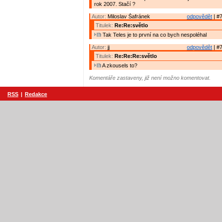
rok 2007. Stačí ?
Autor:
Miloslav Šafránek
odpovědět
| #7
Titulek:
Re:Re:světlo
Tak Teles je to první na co bych nespoléhal
Autor:
jj
odpovědět
| #7
Titulek:
Re:Re:Re:světlo
A zkousels to?
Komentáře zastaveny, již není možno komentovat.
RSS
|
Redakce