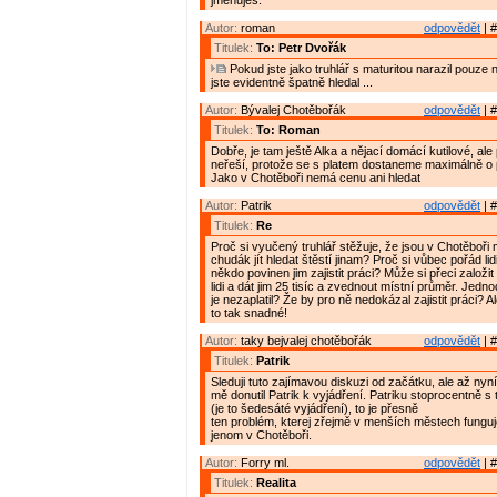
jmenuješ.
Autor:
roman
odpovědět
| #
Titulek:
To: Petr Dvořák
Pokud jste jako truhlář s maturitou narazil pouze n
jste evidentně špatně hledal ...
Autor:
Bývalej Chotěbořák
odpovědět
| #
Titulek:
To: Roman
Dobře, je tam ještě Alka a nějací domácí kutilové, ale 
neřeší, protože se s platem dostaneme maximálně o 
Jako v Chotěboři nemá cenu ani hledat
Autor:
Patrik
odpovědět
| #
Titulek:
Re
Proč si vyučený truhlář stěžuje, že jsou v Chotěboři 
chudák jít hledat štěstí jinam? Proč si vůbec pořád lidi
někdo povinen jim zajistit práci? Může si přeci založi
lidi a dát jim 25 tisíc a zvednout místní průměr. Jed
je nezaplatil? Že by pro ně nedokázal zajistit práci? A
to tak snadné!
Autor:
taky bejvalej chotěbořák
odpovědět
| #
Titulek:
Patrik
Sleduji tuto zajímavou diskuzi od začátku, ale až nyní
mě donutil Patrik k vyjádření. Patriku stoprocentně 
(je to šedesáté vyjádření), to je přesně
ten problém, kterej zřejmě v menších městech fungu
jenom v Chotěboři.
Autor:
Forry ml.
odpovědět
| #
Titulek:
Realita