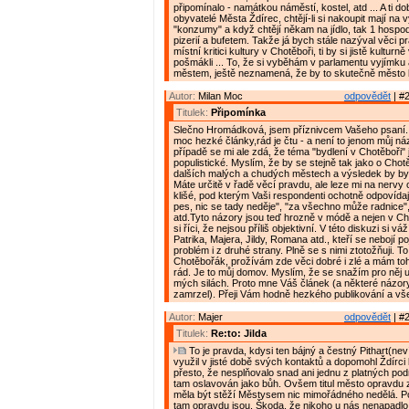
připomínalo - namátkou náměstí, kostel, atd ... A ti do
obyvatelé Města Ždírec, chtějí-li si nakoupit mají na 
"konzumy" a když chtějí někam na jídlo, tak 1 hospo
pizerií a bufetem. Takže já bych stále nazýval věci p
místní kritici kultury v Chotěboři, ti by si jistě kulturně
pošmákli ... To, že si vyběhám v parlamentu vyjímku
městem, ještě neznamená, že by to skutečně město b
Autor:
Milan Moc
odpovědět
| #2
Titulek:
Připomínka
Slečno Hromádková, jsem příznivcem Vašeho psaní.
moc hezké články,rád je čtu - a není to jenom můj náz
případě se mi ale zdá, že téma "bydlení v Chotěboři" j
populistické. Myslím, že by se stejně tak jako o Chotě
dalších malých a chudých městech a výsledek by byl
Máte určitě v řadě věcí pravdu, ale leze mi na nervy
klišé, pod kterým Vaši respondenti ochotně odpovídají,
pes, nic se tady neděje", "za všechno může radnice", 
atd.Tyto názory jsou teď hrozně v módě a nejen v Ch
si říci, že nejsou příliš objektivní. V této diskuzi si v
Patrika, Majera, Jildy, Romana atd., kteří se nebojí 
problém i z druhé strany. Plně se s nimi ztotožňuji. To
Chotěbořák, prožívám zde věci dobré i zlé a mám to
rád. Je to můj domov. Myslím, že se snažím pro něj u
mých silách. Proto mne Váš článek (a některé názory
zamrzel). Přeji Vám hodně hezkého publikování a vš
Autor:
Majer
odpovědět
| #2
Titulek:
Re:to: Jilda
To je pravda, kdysi ten bájný a čestný Pithart(nev
využil v jisté době svých kontaktů a dopomohl Ždírci k
přesto, že nesplňovalo snad ani jednu z platných pod
tam oslavován jako bůh. Ovšem titul město opravdu 
měla být stěží Městysem nic mimořádného nedělá. Pou
tam opravdu jsou. Škoda, že nikoho u nás nenapadlo