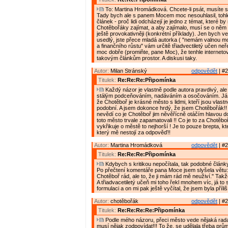
To: Martina Hromádková. Chcete-li psát, musíte s k
Tady bych ale s panem Mocem moc nesouhlasil, tohle
článek - proč lidi odcházejí je jedno z témat, které by
Chotěbořáky zajímat, a aby zajímalo, musí se o něm 
ještě provokativněji (konkrétní příklady). Jen bych v
usedlý, jste přece mladá autorka ( "nemám valnou 
a finančního růstu" vám určitě třiadvectiletý učen neře
moc dobře (promiňte, pane Moc), že tenhle interneto
takovým článkům prostor. A diskusi taky.
Autor:
Milan Stránský
odpovědět
| #2
Titulek:
Re:Re:Re:Připomínka
Každý názor je vlastně podle autora pravdivý, al
stálým podceňováním, nadáváním a osočováním. Já bu
že Chotěboř je krásné město s lidmi, kteří jsou vlast
podobní. A jsem dokonce hrdý, že jsem Chotěbořák!!
nevědí co je Chotěboř jim něvěřícně otáčím hlavou d
toto město trvale zapamatovali !! Co je to za Chotěbo
vykřikuje o městě to nejhorší ! Je to pouze brepta, k
který mě nestojí za odpověď!!
Autor:
Martina Hromádková
odpovědět
| #2
Titulek:
Re:Re:Re:Připomínka
Kdybych s kritikou nepočítala, tak podobné články
Po přečtení komentáře pana Moce jsem slyšela větu
Chotěboř rád, ale to, že ji mám rád mě neuživí." Takže
A třiadvacetiletý učeň mi toho řekl mnohem víc, já to 
formulaci a on mi pak ještě vyčítal, že jsem byla příliš
Autor:
chotěbořák
odpovědět
| #2
Titulek:
Re:Re:Re:Re:Připomínka
Podle mého názoru, přeci město vede nějaká rada,
musí nějak zodpovídat!!! To že, se udělala třeba pr