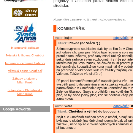
prognózy o Chotěboři jakožto velkém víkend
středisku.
Komentáře zastaveny, již není možno komentovat.
KOMENTÁŘE:
Autor:
kujon
odpovědět
| #
Titulek:
Pravda (ne Vašek :) )
Internetové aplikace
S tímto naprosto souhlasim, dalo by se říct že v Chot
jednoduše chcípnul pes. Nebo lépe řečeno je spíš na p
Městská knihovna Chotěboř
protože tomu všemu, proč tady mladí lidé být nechtěj
sekunduje radnice svými rozhodnutími z říše poháde
kterém bolí po 5min. zadek, se člověk musí prodrat p
Informační centrum Chotěboř
jednosměrek, koupaliště se koná maximálně v podo
na přehradě a víkendové kulturní žážitky zajišťují co
Městská policie Chotěboř
Vaškem. Takže co víc si přát :-)
Záhady a tajemno
Při psaní komentáře mne ještě napadla jedna věc - 
Milan Knob
vysvětlit proč byla umístěna značka zákaz vjezdu na
parkovišťátko v Chotěboři? Myslím konkrétně na to z
Fotografie z Chotěbořska
Zelenou lékárnou. Spolu s protilehlým parkovištěm (k
Milan Knob
plné) to byl snad jediný plac, kde se nechalo vždy ja
zaparkovat.
Autor:
Wara
odpovědět
| #
Google Adwords
Titulek:
Chotěboř a výhled do budoucna
Najít si v Chotěboři slušnou práci je umění, a najít si
byla navíc slušně finančně ohodnocena je pak už spí
zázraku, nebo spíše v rovině výborných známostí v
příbuzenstvu.