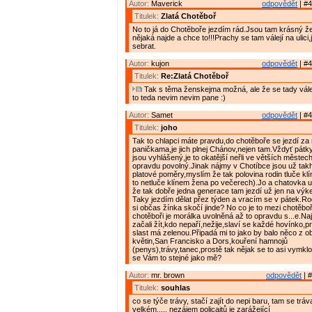
Autor:
Maverick
odpovědět
| #4
Titulek:
Zlatá Chotěboř
No to já do Chotěboře jezdím rád.Jsou tam krásný ž
nějaká najde a chce to!!!Prachy se tam válejí na ulici
sebrat.
Autor:
kujon
odpovědět
| #4
Titulek:
Re:Zlatá Chotěboř
Tak s těma ženskejma možná, ale že se tady válej 
to teda nevim nevim pane :)
Autor:
Samet
odpovědět
| #4
Titulek:
joho
Tak to chlapci máte pravdu,do chotěboře se jezdí z
paničkama,je jich plnej Chánov,nejen tam.Vždyť pátk
jsou vyhlášený,je to okatější neřli ve větších městech
opravdu povolný.Jinak nájmy v Chotíbce jsou už takh
platové poměry,myslím že tak polovina rodin tluče kl
to netluče klínem žena po večerech).Jo a chatovka u
že tak dobře jedna generace tam jezdí už jen na výk
Taky jezdím dělat přez týden a vracím se v pátek.Rod
si občas žínka skočí jinde? No co je to mezi chotěb
chotěboři je morálka uvolněná až to opravdu s...e.Na
začali žít,kdo nepaří,nežije,slaví se každé hovínko,pr
slast má zelenou.Připadá mi to jako by balo něco z o
květin,San Francisko a Dors,kouření hamnojů
(penys),trávy,tanec,prostě tak nějak se to asi vymkl
se Vám to stejné jako mě?
Autor:
mr. brown
odpovědět
| #
Titulek:
souhlas
co se týče trávy, stačí zajít do nepi baru, tam se tráv
velkém..... nezájem policajtů je zarážející