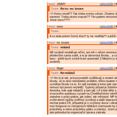
Autor:
JIMMY
odpovědět
| #
Titulek:
Re:to: mr. brown
Komu skodi?? Tak treba svemu zdravi. Zhuleny de
namesti. Treba niceni znacek?? Tim padem ohrozeni 
Jeste neco????
Autor:
oooo
odpovědět
| #
Titulek:
A co teda potom černý kluci? ty nic nedělaj?? a ještě se
Autor:
mr. brown
odpovědět
| #
Titulek:
mládež
Mě osobně neubližuje ničím, ani mě v ničem neomezuj
především sama sobě, a to je obrovská škoda... a co
baru - ještě bych zmínil hraní automatů 17tiletými (u 
osobně)
Autor:
Majer
odpovědět
| #
Titulek:
Re:mládež
No to je tak, provozovatelé vydělávají a ostatní ukl
škody. Je to dost neřešitelný problém, těžko budete
vymáhat škodu za to, že opil vandala a tomu pak nar
nemusí být jenom nezletilí). Typický případ je Sobíň
Amerika, kde opijí mládež( a tam pijí i 14 ti leté děti)
svozového autobusu vysadí na Chotěbořském náměstí
zejméne o práci policie, jak státní, tak městské. MP 
zrušit denní služby (měření rychlosti a další dopravn
nechat policii ČR, případně je o zvýšený dozor i ofici
noci fungovat ve zdvojených hlídkách (nemuselo by to
prázdniny a mimo prázdniny pátky a soboty). Jsem 
tato jednoduchá organizační úprava zabrala.