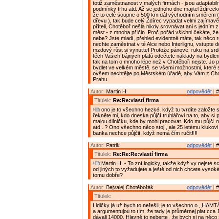
totiž zaměstnanost v malých firmách - jsou adaptabil
podmínky trhu atd. Až se jednoho dne majitel ždíreck
že to celé šoupne o 500 km dál východním směrem ( 
dřevu ), tak bude celý Ždírec vypadat velmi zajímavě
příteli, Chotěboř nešla nikdy srovnávat ani s jedním
měst - z mnoha příčin. Proč pořád všichni čekáte, ž
nebe? Jste mladí, přehled evidentně máte, tak něco 
nechte zaměstnat v té Alce nebo Interlignu, vstupte 
mzdový růst si vynuťte! Protože pánové, ruku na sr
těch Vašich bájných platů odečtete náklady na bydlen
tak na tom o mnoho lépe než v Chotěboři nejste. Jo 
bydlet ve velkém městě, se všemi možnostmi, které s
ovšem nechtějte po Městském úřadě, aby Vám z Cho
Prahu.
Autor:
Martin H.
odpovědět
| #
Titulek:
Re:Re:vlastí firma
ono je to všechno hezké, když tu tvrdíte založte si 
řekněte mi, kdo dneska půjčí truhlářovi na to, aby si 
malou dílničku, kde by mohl pracovat. Kdo mu půjčí na
atd...? Ono všechno něco stojí, ale 25 letému klukovi
banka nechce půjčit, když nemá čím ručit!!!!
Autor:
Patrik
odpovědět
| #
Titulek:
Re:Re:Re:vlastí firma
Martin H. - To zní logicky, takže když vy nejste s
od jiných to vyžadujete a ještě od nich chcete vysok
tomu dobře?
Autor:
Bejvalej Chotěbořák
odpovědět
| #
Titulek:
Lidičky já už bych to neřešil, je to všechno o ,,HAMT
a argumentujou to tím, že tady je průměrnej plat cca
dávali 14000. Hlavně to neberte , že bych si na něco 