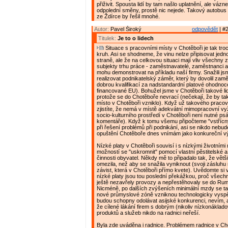
přiživit. Spousta lidí by tam našlo uplatnění, ale vázn
odpolední směny, prostě nic nejede. Takový autobus
ze Ždírce by řešil mnohé.
Autor:
Pavel Široký
odpovědět
| #2
Titulek:
Je to o lidech
Situace s pracovními místy v Chotěboři je tak tr
kruh. Asi se shodneme, že vinu nelze připisovat jed
straně, ale že na celkovou situaci mají vliv všechny
subjekty trhu práce - zaměstnavatelé, zaměstnanci a
mohu demonstrovat na příkladu naší firmy. Snažili js
realizovat podnikatelský záměr, který by dovolil zaměs
dobrou kvalifikací za nadstandardní platové ohodnoce
financované EU). Bohužel jsme v Chotěboři takové lidi
protože se do Chotěboře nevrací (nečekají, že by t
místo v Chotěboři vzniklo). Když už takového pracov
zjistíte, že nemá v místě adekvátní mimopracovní vyži
socio-kulturního prostředí v Chotěboři není nutné ps
komentáře). Když k tomu všemu připočteme "vstřícný
při řešení problémů při podnikání, asi se nikdo nebude
opuštění Chotěboře dnes vnímám jako konkureční v
Nízké platy v Chotěboři souvisí i s nízkými životními
možností se "uskromnit" pomocí vlastní pěstitelské 
činnosti obyvatel. Někdy mě to připadalo tak, že větš
omezila, než aby se snažila vyniknout (svoji zásluhu
závist, která v Chotěboři přímo kvete). Uvědomte si 
nízké platy jsou tou poslední překážkou, proč všechn
ještě nezavřely provozy a nepřestěhovaly se do Rum
Nicméně, po dalších zvýšeních minimální mzdy se ta
nové průmyslové zóně vzniknou technologicky vyspě
budou schopny odolávat asijské konkurenci, nevím, 
že cílené lákání firem s dobrým (nikoliv nízkonáklad
produktů a služeb nikdo na radnici neřeší.
Byla zde uváděna i radnice. Problémem radnice v Cho