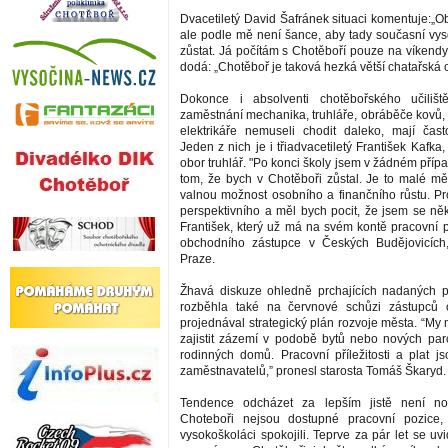
Dvacetiletý David Šafránek situaci komentuje:„Obč
ale podle mě není šance, aby tady současní vyso
zůstat. Já počítám s Chotěboří pouze na víkendy
dodá: „Chotěboř je taková hezká větší chatařská o
Dokonce i absolventi chotěbořského učilišt
zaměstnání mechanika, truhláře, obráběče kovů
elektrikáře nemuseli chodit daleko, mají čas
Jeden z nich je i třiadvacetiletý František Kafka,
obor truhlář. "Po konci školy jsem v žádném pří
tom, že bych v Chotěboři zůstal. Je to malé 
valnou možnost osobního a finančního růstu. Pr
perspektivního a měl bych pocit, že jsem se něk
František, který už má na svém kontě pracovní 
obchodního zástupce v Českých Budějovicích,
Praze.
Žhavá diskuze ohledně prchajících nadaných p
rozběhla také na červnové schůzi zástupců
projednával strategický plán rozvoje města. “
zajistit zázemí v podobě bytů nebo nových par
rodinných domů. Pracovní příležitosti a plat js
zaměstnavatelů,” pronesl starosta Tomáš Škaryd.
Tendence odcházet za lepším jistě není no
Choteboři nejsou dostupné pracovní pozice
vysokoškoláci spokojili. Teprve za pár let se uvi