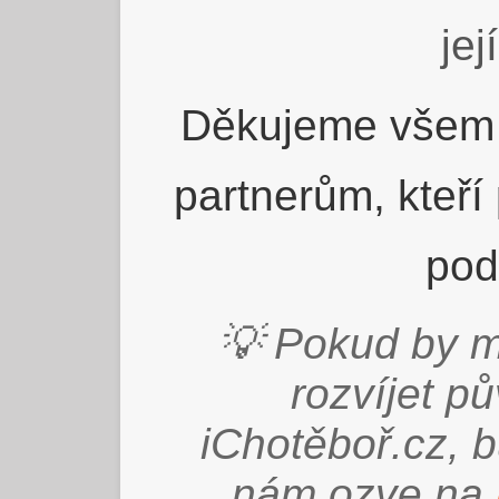
jej
Děkujeme všem 
partnerům, kteří
pod
💡 Pokud by m
rozvíjet p
iChotěboř.cz, 
nám ozve na