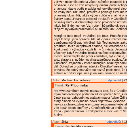
v jiných maloměstech na všech státních postech) je 
obsazení. Lidé se zde nevybírají ani tak podle schopn
známostí, často podle pravidla jednookého mezi slep
na volby není rozumné, protože o politický život má
omezený okruh lidí, takže výběr voličů je značně om
články pana Linharta o politické struktuře v Chotěboř
obsazují buď v duchu trafiky, nebo povinného umístěn
nikdo jiný jinde nechce (viz. rušení bývalého okresu 
"zájem" bývalých pracovníků o umístění do Chotěboř
A proč to jinde (např. ve Ždírci) jde jinak. Protože jin
nejdůležitější jsou opravdu lidé, ať v pozici zaměstnav
zaměstnanců či státních úředníků. Technologie, zák
prostředí, to lze okopírovat snadno, ale kvalifikace a m
konkurenční výhodou každé firmy či města. Jeden př
všechny. Když ve Ždírci hledali nového projektovéh
města, nabízeli plat dle přání kandidáta, byt v místě
atd., zkrátka si uvědomovali strategičnost pozice. A p
Chotěboří, zejména v letech minulých. A tak bychom
dál. Dokud se prostě na radnici v Chotěboři nezačno
pravidla, že dobrý manažer se pozná podle toho, že 
sehnat a řídit lidi lepší než je on sám, situace se nezl
Autor:
Martina Hromádková
odpovědět
| #2
Titulek:
Re:Připomínka
Mým záměrem nebylo napsat o tom, že v Chotěboř
mým záměrem bylo podat na situaci pohled těch, kteří 
Jinak sama rozhodně nezastávám názor "zlatej Ždírec
starý článek na vysocina-news http://www.vysocina-
news.cz/clanek/zdirec-se-rozrusta-supermarket-stale
vím o pár lidech, kteří by v Chotěboři zůstat chtěli, a
třeba v příštím článku. Každopádně si moc vážím V
kritiky.
Autor:
Jilda
odpovědět
| #2
Titulek:
Re:Re:Připomínka