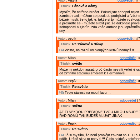
Autor:
Vlasta
odpovědět
| #7
Titulek:
Pánové a dámy
Myslím, že netřeba brečet. Pokud jste schopní nejen
zaměstnnaci, můžete se pustit do podnikání a "zbohtno
běžně myslí, že to tak je, takže si to můžete vyzkouš
a prosaďte se - můžete si být jisit, že dokonale prově
schopnosti a zjistíte, zda vaše ambice jsou oprávněn
sny......
Autor:
pepík
odpovědět
| #7
Titulek:
Re:Pánové a dámy
Vlasto, na rozdíl od hloupých kritiků boduješ !!
Autor:
Milan
odpovědět
| 
Titulek:
světlo
Muže mi někdo napsat, proč často nesvítí veřejné osv
od zimního stadionu směrem k Hermanově
Autor:
Pepík
odpovědět
| 
Titulek:
Re:světlo
Tvoje starosti na mou hlavu ....
Autor:
Milan
odpovědět
| 
Titulek:
světlo
AŽ TI NĚKDOU PŘEPADNE TVOU MILOU A BUDE 
ŘAD ROMŮ TAK BUDEŠ MLUVIT JINAK
Autor:
Pepík
odpovědět
| 
Titulek:
Re:světlo
Já si myslím, že není problém zavolat na TELES a
sdělit. Určitě si na to posvítí !!! Číslo najdeš v tele