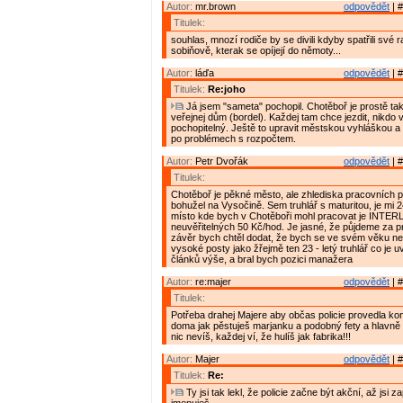
Autor:
mr.brown
odpovědět
| #
Titulek:
souhlas, mnozí rodiče by se divili kdyby spatřili své ra
sobiňově, kterak se opíjejí do němoty...
Autor:
láďa
odpovědět
| #
Titulek:
Re:joho
Já jsem "sameta" pochopil. Chotěboř je prostě tak
veřejnej dům (bordel). Každej tam chce jezdit, nikdo v
pochopitelný. Ještě to upravit městskou vyhláškou a
po problémech s rozpočtem.
Autor:
Petr Dvořák
odpovědět
| #
Titulek:
Chotěboř je pěkné město, ale zhlediska pracovních pří
bohužel na Vysočině. Sem truhlář s maturitou, je mi 24
místo kde bych v Chotěboři mohl pracovat je INTE
neuvěřitelných 50 Kč/hod. Je jasné, že půjdeme za p
závěr bych chtěl dodat, že bych se ve svém věku ne
vysoké posty jako žřejmě ten 23 - letý truhlář co je 
článků výše, a bral bych pozici manažera
Autor:
re:majer
odpovědět
| #
Titulek:
Potřeba drahej Majere aby občas policie provedla kon
doma jak pěstuješ marjanku a podobný fety a hlavně 
nic nevíš, každej ví, že hulíš jak fabrika!!!
Autor:
Majer
odpovědět
| #
Titulek:
Re:
Ty jsi tak lekl, že policie začne být akční, až jsi 