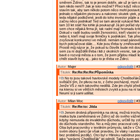
směrem Ždírec, tak to je jenom dobře, ale už je tam 
tam nikdo není!!! Jak je toto možné? Přeci když něco
stavím tak, aby tam někdo potom něco mohl postavit
jednalo o nějakém pivovaru a nakonec skutek utek, 
teda nějaké podložené, jestli do toho investor půjde 
začnu něco podnikat! Ted se tam akorát vykácel flek 
tam 10 let stát! Na tohle já poukazuji! Já jen pořád s
sem chce nějaká firma jít, tak radní mají hromadu kritér
Dokud v radě budou sedět živnostníci, kteří vlastní
nebo ti, kteří mají svoje firmičky k podnikání. Tak př
zvyšovat konkurenci ve městě. nemám snad pánové
bych pokračovat dále.... Kde jsou třeba ty zmiňova
Prostě můj názor je, že pokud tu člověk bude mít dos
sem za ní dojížděli třeba i lidi z okolních vesnic, t
bavit o rozvoji města a o tom, že jsem přijdou mladí l
chtět stavět byty aj... jako to je třeba ve Ždirci.
Autor:
Majer
odpovědět
| #3
Titulek:
Re:Re:Re:Re:Připomínka
No to jsou takové havlovské modely Chotěbořáků
světáčtí tím, že plivou na to, z čeho pocházejí, myslí 
Jenže VŠ z nich takového nedělá. Zde jim chybí pře
na kterou si ve větších městech zvykli a jsou na ní ta
Neumí si ji sami udělat.
Autor:
Milan Moc
odpovědět
| #3
Titulek:
Re:Re:to: Jilda
Jenom drobná připomínka na okraj, možná trochu
matka byla zaměstnaná ve Ždírci až do svého vážn
kdyby nemusela do invalidního důchodu, určitě by z
do důchodu starobního. No a můj otec pracoval celý ž
Oba byli pracovníky v textilním průmyslu, takže v Ch
svém oboru šanci (je však pravdou, že vlaky i autobu
bez problémů jezdily). Otci byl v Hlinsku nabídnut po
jako "správný Chotěbořák" jej odmítl. Takže jsem asi