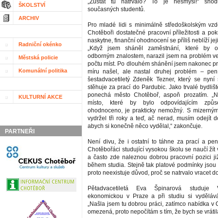
„Zůstat tu natrvalo? To je nesmysl!“ shod
ŠKOLSTVÍ
současných studentů.
ARCHIV
Pro mladé lidi s minimálně středoškolským vz
Chotěboři dostatečné pracovní příležitosti a po
naskytne, finanční ohodnocení se příliš neblíží je
Radniční okénko
„Když jsem sháněl zaměstnání, které by 
odborným znalostem, narazil jsem na problém 
Městská policie
počtu míst. Po dlouhém shánění jsem nakonec pr
Komunální politika
míru našel, ale nastal druhej problém – pení
šestadvacetiletý Zdeněk Tezner, který se nyní 
stěhuje za prací do Pardubic. Jako trvalé bydliš
ponechá město Chotěboř, aspoň prozatím. „Na
KULTURNÍ AKCE
místo, které by bylo odpovídajícím způ
ohodnoceno, je prakticky nemožný. S mizerným
vydržel tři roky a teď, ač nerad, musím odejít 
abych si konečně něco vydělal,“ zakončuje.
PARTNEŘI
Není divu, že i ostatní to táhne za prací a pen
Chotěbořáci studující vysokou školu se naučí ží
a často zde naleznou dobrou pracovní pozici již
během studia. Stejně tak platové podmínky jsou 
proto neexistuje důvod, proč se natrvalo vracet 
Pětadvacetiletá Eva Špinarová studuje 
ekonomickou v Praze a při studiu si vydělává
„Našla jsem tu dobrou práci, zatímco nabídka v 
omezená, proto nepočítám s tím, že bych se vrátil