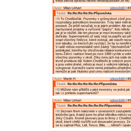
třeba slečna opravdu nikoho nenašla(doufám že ne)
Autor:
Milan Linhart
odpovědět
| #3
Titulek:
Re:Re:Re:Re:Re:Připomínka
To Chotěbořák: Pozemky v průmyslové zóně jsou j
rozprodány jednotlivým investorům. Ti by také měli d
postavit. Že ještě nezačali, to je jejich problém. Ale s
nachystané projekty a vyřízené "papíry". Kdo někdy n
jak je to složité. Ale ten pivovar je mezi investory tak
dočkáte. Supermarketů už tady stojí na papíře asi pět
snad všechny řetězce, které existují, ale stavět nezač
své tabulky, ze kterých jim vychází, že by tu neměli 
V radě města momentálně není žádný "obchodníček"
podnikatel, kterého by ohrožovala nějaká konkurence 
tomu Ždírci: radnice hned po roce 1989 rychle a velm
všechny pozemky v okolí. Díky tomu jich má stále do
levně prodávat dál. Kolem Chotěboře je volných po
a jsou velmi drahé, město je musí s velkými náklady
vykupovat. A protože samo nemá pokladnu přeplněno
nemůže je pak hluboko pod cenu nabízet investorům
Autor:
Martin H.
odpovědět
| #3
Titulek:
Re:Re:Re:Re:Re:Re:Připomínka
Můžete nám přiblížit o jaké investory se jedná jak
tak i z pohledu supermarketů?
Autor:
Milan Linhart
odpovědět
| #3
Titulek:
Re:Re:Re:Re:Re:Re:Re:Připomínka
Seznam firem naleznete v usneseních zastupitels
letošního jara. A také jsem ho před několika měsíci v
Jirky Císaře. Kromě pivovaru jsou to firmy z Chotěboř
okolí, které chtějí rozšířit své dosavadní provozy. 
se tu zajímal Plus, Lidl, Tesco, Billa, ..., někteří i opa