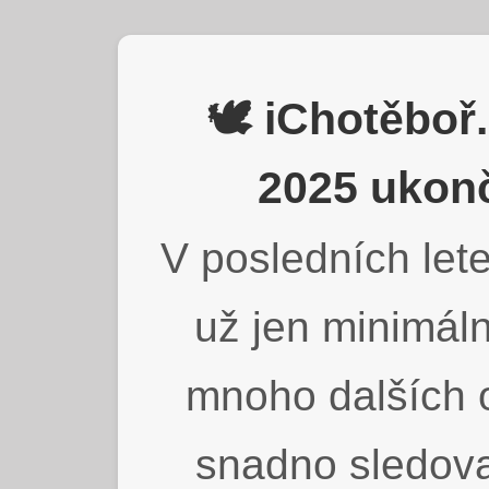
🕊️ iChotěbo
2025 ukonč
V posledních lete
už jen minimáln
mnoho dalších o
snadno sledova