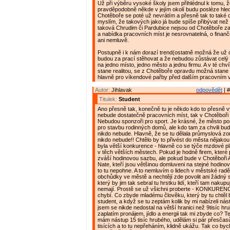
Už při výběru vysoké školy jsem přihlédnul k tomu, ž
pravděpodobně někde v jejím okolí budu posléze hleda
Chotěboře se poté už nevrátím a přesně tak to také 
myslím, že takových jako já bude spíše přibývat než
taková Chrudim či Pardubice nejsou od Chotěboře za
a nabídka pracovních míst je nesrovnatelná, o fina
ani nemluvě.
Postupně i k nám dorazí trend(ostatně možná že už do
budou za prací stěhovat a že nebudou zůstávat celý 
na jedno místo, jedno město a jednu firmu. A v té chvíl
stane realitou, se z Chotěboře opravdu možná stane
hlavně pro víkendové pařby před dalším pracovním 
Autor:
Jihlavak
odpovědět
| #
Titulek:
Student
Ano přesně tak, konečně tu je někdo kdo to přesně vy
nebude dostatečně pracovních míst, tak v Chotěboři
Nebudou sponzoři pro sport. Je krásné, že město p
pro stavbu rodinných domů, ale kdo tam za chvili bud
nikdo nebude. Hlavně, že se tu dělala průmyslová zo
nikdo nebude!! Chtělo by to přivést do města nějakou
byla větší konkurence - hlavně co se týče mzdové pla
v těch větších městech. Pokud je hodně firem, které po
zváší hodinovou sazbu, ale pokud bude v Chotěboři 
Nate, kteří jsou většinou domluveni na stejné hodino
to tu nepohne. A to nemluvím o lidech v městské radě,
obchůdky ve městě a nechtějí zde povolit ani žádný
který by jim tak sebral tu hrstku lidí, kteří tam nakupují
nemají. Prostě se už všichni proberte - KONKURENCE
chybí. Co zbyde mladému člověku, který by tu chtěl 
student, a když se tu zeptám kolik by mi nabízeli nást
jsem se nikde nedostal na větší hranici než 9tisíc hr
zaplatím pronájem, jídlo a energii tak mi zbyde co? Ted
mám nástup 15 tisíc hrubého, udělám si pár přesčas
tisících a to tu nepřeháním, klidně ukážu. Tak co byc