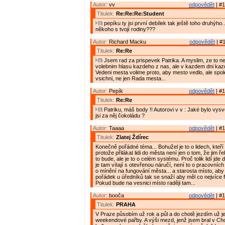
Autor:
vv
odpovědět
| #1
Titulek:
Re:Re:Re:Student
pepíku ty jsi první debílek tak ještě toho druhýho..
někoho s tvojí rodiny???
Autor:
Richard Macku
odpovědět
| #1
Titulek:
Re:Re
Jsem rad za prispevek Patrika. A myslim, ze to ne
volebnim hlasu kazdeho z nas, ale v kazdem dni kaz
Vedeni mesta volime proto, aby mesto vedlo, ale spo
vsichni, ne jen Rada mesta...
Autor:
Pepík
odpovědět
| #1
Titulek:
Re:Re
Patriku, máš body !! Autorovi v v : Jaké bylo vys
jsi za něj čokoládu ?
Autor:
Taaaa
odpovědět
| #1
Titulek:
Zlatej Ždírec
Konečně pořádné téma... Bohužel je to o lidech, kteří 
protože přilákat lidi do města není jen o tom, že jim ř
to bude, ale je to o celém systému. Proč tolik lidí jde
je tam vítají s otevřenou náručí, není to o pracovních p
o mínění na fungování města... a starosta místo, aby 
pořádek u úředníků tak se snaží aby měl co nejvíce f
Pokud bude na vesnici místo raději tam...
Autor:
booča
odpovědět
| #1
Titulek:
PRAHA
V Praze působím už rok a půl a do chotě jezdím už je
weekendové pařby. A výši mezd, jenž jsem bral v Ch