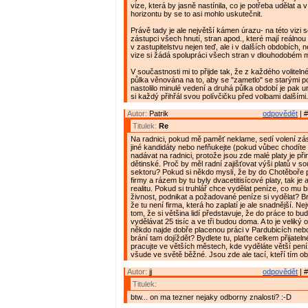
vize, která by jasně nastínila, co je potřeba udělat 
horizontu by se to asi mohlo uskutečnit.
Právě tady je ale největší kámen úrazu- na této vizi
zástupci všech hnutí, stran apod., které mají reálno
v zastupitelstvu nejen teď, ale i v dalších obdobích, 
vize si žádá spolupráci všech stran v dlouhodobém m
V součastnosti mi to přijde tak, že z každého voliteln
půlka věnována na to, aby se "zametlo" se starými p
nastolilo minulé vedení a druhá půlka období je pak 
si každý přihřál svou polívčičku před volbami dalšími. 
Autor:
Patrik
odpovědět
| #
Titulek:
Re
Na radnici, pokud mě paměť neklame, sedí volení zás
jiné kandidáty nebo nefňukejte (pokud vůbec chodíte
nadávat na radnici, protože jsou zde malé platy je p
dětinské. Proč by měl radní zajišťovat výši platů v 
sektoru? Pokud si někdo myslí, že by do Chotěboře p
firmy a rázem by tu byly dvacetitisícové platy, tak je
realitu. Pokud si truhlář chce vydělat peníze, co mu br
živnost, podnikat a požadované peníze si vydělat? B
že tu není firma, která ho zaplatí je ale snadnější. Ne
tom, že si většina lidí představuje, že do práce to bud
vydělávat 25 tisíc a ve tři budou doma. A to je veliký 
někdo najde dobře placenou práci v Pardubicích nebo
brání tam dojíždět? Bydlete tu, plaťte celkem přijatel
pracujte ve větších městech, kde vyděláte větší peníz
všude ve světě běžné. Jsou zde ale tací, kteří tím obj
Autor:
jj
odpovědět
| #
Titulek:
btw... on ma tezner nejaky odborny znalosti? :-D