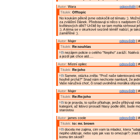
Autor:
Wara
odpovědět
| 
Titulek:
Offtopic
No koukám pěkně jsme odskočili od tématu :). Možná b
za zvláštní článek. Představuji si něco s nadpisem C
květinových dětí? Určitě by se tam mohla strhnout je
:). A téma se v okurkové sezóně téměř nabízí, je tak
zaměřěné :).
Autor:
Majer
odpovědět
| #
Titulek:
Re:souhlas
nezájem policie o celého "Nepiho" zaráží. Nalévá
a jezdí jak chce atd.....
Autor:
Místní opilec
odpovědět
| #
Titulek:
Re:joho
Samete, otázka zněla: "Proč naše talentovaná m
houfně prchá?" Snad nám nechcete namluvit, že jedn
Vaše náruživá choť, či snad uvolněná morálka obyvat
Autor:
Majer
odpovědět
| #
Titulek:
Re:Re:joho
to je pravda, to spíše přitahuje, jenže přibývají ml
kategorii, až lidovci prosadí hlasy podle dětí, bude 
starostou
Autor:
james coole
odpovědět
| #
Titulek:
to: mr. brown
docela me zajima, cim vam ta mladez, ktera "udajn
nepiho ublizuje, nebo spis jak vas to omezuje?;-)rad 
komu tim skodi?