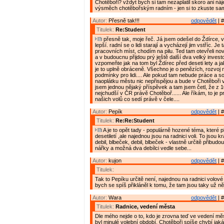
Chotěboři? vždyt bych si tam nezaplatil skoro ani nájem
výsměch chotěbořským radním - jen si to zkuste sam
Autor:
Přesně tak!!!
odpovědět
| #
Titulek:
Re:Student
přesně tak, moje řeč. Já jsem odešel do Ždírce, v
lepší. radní se o lidi starají a vycházejí jim vstříc. Je
pracovních míst, chodím na pilu. Ted tam otevřeli no
a v budoucnu přijdou prý ještě další dva velký investoř
vzpomeňte jak na tom byl Ždírec před deseti lety a j
je to uplně obráceně. Všechno je o penězích, rozvoj
podmínky pro lidi.... Ale pokud tam nebude práce a sol
naoplátku městu nic nepřispějou a bude v Chotěboři ve
jsem jednou nějaký příspěvek a tam jsem četl, že z 
nejchudší v ČR právě Chotěboř...... Ale říkám, to je 
našich volů co sedí právě v čele....
Autor:
Pepík
odpovědět
| #
Titulek:
Re:Re:Student
A je to opět tady - populárně hozené téma, které pl
desetiletí ,ale najednou jsou na radnici voli. To jsou 
debil, blbeček, debil, blbeček - vlastně určitě přibudou 
nářky a možná dva debílci vedle sebe...
Autor:
kujon
odpovědět
| #
Titulek:
Tak to Pepíku určitě není, najednou na radnici volov
bych se spíš přikláněl k tomu, že tam jsou taky už něko
Autor:
Wara
odpovědět
| #
Titulek:
Radnice, vedení města
Dle mého nejde o to, kdo je zrovna teď ve vedení měs
byl minulé volební období. Chotěboři spíše chybí jak