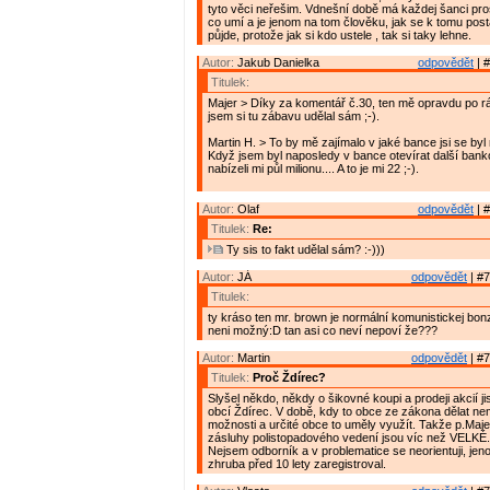
tyto věci neřešim. Vdnešní době má každej šanci pro
co umí a je jenom na tom člověku, jak se k tomu posta
půjde, protože jak si kdo ustele , tak si taky lehne.
Autor:
Jakub Danielka
odpovědět
| #
Titulek:
Majer > Díky za komentář č.30, ten mě opravdu po r
jsem si tu zábavu udělal sám ;-).
Martin H. > To by mě zajímalo v jaké bance jsi se byl
Když jsem byl naposledy v bance otevírat další bank
nabízeli mi půl milionu.... A to je mi 22 ;-).
Autor:
Olaf
odpovědět
| #
Titulek:
Re:
Ty sis to fakt udělal sám? :-)))
Autor:
JÁ
odpovědět
| #7
Titulek:
ty kráso ten mr. brown je normální komunistickej bonz
neni možný:D tan asi co neví nepoví že???
Autor:
Martin
odpovědět
| #7
Titulek:
Proč Ždírec?
Slyšel někdo, někdy o šikovné koupi a prodeji akcií j
obcí Ždírec. V době, kdy to obce ze zákona dělat nemo
možnosti a určité obce to uměly využít. Takže p.Majer
zásluhy polistopadového vedení jsou víc než VELKÉ.
Nejsem odborník a v problematice se neorientuji, je
zhruba před 10 lety zaregistroval.