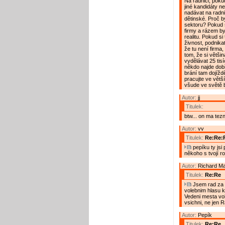
Na radnici, poku
jiné kandidáty n
nadávat na radni
dětinské. Proč b
sektoru? Pokud s
firmy a rázem by 
realitu. Pokud si
živnost, podnika
že tu není firma,
tom, že si většin
vydělávat 25 tisí
někdo najde dobř
brání tam dojíždě
pracujte ve větš
všude ve světě bě
Autor:
jj
Titulek:
btw... on ma tez
Autor:
vv
Titulek:
Re:Re:
pepíku ty jsi 
někoho s tvojí r
Autor:
Richard M
Titulek:
Re:Re
Jsem rad za p
volebnim hlasu k
Vedeni mesta vol
vsichni, ne jen 
Autor:
Pepík
Titulek:
Re:Re