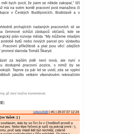
 měl bych pocit, že jsem se někde zakopal,” líčí
ý už má na svém kontě pracovní post manažera či
tupce v Českých Budějovicích, Bratislavě a v
hledně prchajících nadaných pracovních sil se
na červnové schůzi zástupců občanů, kde se
ategický plán rozvoje města. “My můžeme mladým
 v podobě bytů nebo nových parcel pro výstavbu
Pracovní příležitosti a plat jsou věcí zdejších
 pronesl starosta Tomáš Škaryd.
zet za lepším jistě není nová, ale nyní v
ou dostupné pracovní pozice, s nimiž by se
okojili. Teprve za pár let se uvidí, zda se vyplní
těboři jakožto velkém víkendovém rekreačním
ny, již není možno komentovat.
E:
odpovědět
| #1 | 28.07.07 12:24
(ne Vašek :) )
 souhlasim, dalo by se říct že v Chotěboři prostě a
ul pes. Nebo lépe řečeno je spíš na pokraji smrti :-),
mu, proč tady mladí lidé být nechtějí, zdárně
e svými rozhodnutími z říše pohádek. Do kina v