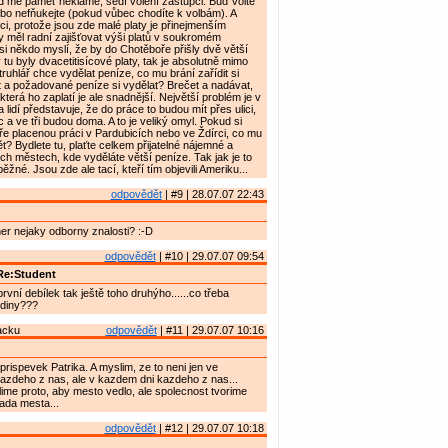
d mě paměť neklame, sedí volení zástupci. Buď volte
ebo nefňukejte (pokud vůbec chodíte k volbám). A
ci, protože jsou zde malé platy je přinejmenším
y měl radní zajišťovat výši platů v soukromém
i někdo myslí, že by do Chotěboře přišly dvě větší
tu byly dvacetitisícové platy, tak je absolutně mimo
 truhlář chce vydělat peníze, co mu brání zařídit si
t a požadované peníze si vydělat? Brečet a nadávat,
 která ho zaplatí je ale snadnější. Největší problém je v
a lidí představuje, že do práce to budou mít přes ulici,
c a ve tři budou doma. A to je veliký omyl. Pokud si
e placenou práci v Pardubicích nebo ve Ždírci, co mu
t? Bydlete tu, plaťte celkem přijatelné nájemné a
ích městech, kde vyděláte větší peníze. Tak jak je to
žné. Jsou zde ale tací, kteří tím objevili Ameriku...
odpovědět
| #9 | 28.07.07 22:43
ner nejaky odborny znalosti? :-D
odpovědět
| #10 | 29.07.07 09:54
Re:Student
první debílek tak ještě toho druhýho......co třeba
odiny???
acku
odpovědět
| #11 | 29.07.07 10:16
rispevek Patrika. A myslim, ze to neni jen ve
azdeho z nas, ale v kazdem dni kazdeho z nas...
ime proto, aby mesto vedlo, ale spolecnost tvorime
Rada mesta...
odpovědět
| #12 | 29.07.07 10:18