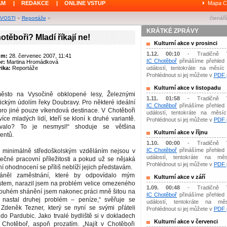
ÁM
|
REDAKCE
|
ONLINE VSTUP
Mapa C
AVOSTI
»
Reportáže
»
čtenářů
KRÁTKÉ ZPRÁVY
otěboři? Mladí říkají ne!
Kulturní akce v prosinci
1.12. 00:10
- Tradičně 
um:
28. červenec 2007, 11:41
IC Chotěboř
přinášíme přehled 
or:
Martina Hromádková
ika:
Reportáže
událostí, tentokráte na měsíc 
Prohlédnout si jej můžete v
PDF p
Kulturní akce v listopadu
 město na Vysočině obklopené lesy, Železnými
1.11. 01:58
- Tradičně 
ickým údolím řeky Doubravy. Pro některé ideální
IC Chotěboř
přinášíme přehled 
 pro jiné pouze víkendová destinace. V Chotěboři
událostí, tentokráte na měsíc 
íce mladých lidí, kteří se kloní k druhé variantě.
Prohlédnout si jej můžete v
PDF p
rvalo? To je nesmysl!“ shoduje se většina
Kulturní akce v říjnu
entů.
1.10. 00:00
- Tradičně 
IC Chotěboř
přinášíme přehled 
s minimálně středoškolským vzděláním nejsou v
událostí, tentokráte na měs
ečné pracovní příležitosti a pokud už se nějaká
Prohlédnout si jej můžete v
PDF p
í ohodnocení se příliš neblíží jejich představám.
áněl zaměstnání, které by odpovídalo mým
Kulturní akce v září
tem, narazil jsem na problém velice omezeného
1.09. 00:48
- Tradičně 
dlouhém shánění jsem nakonec práci mně šitou na
IC Chotěboř
přinášíme přehled 
 nastal druhej problém – peníze,“ svěřuje se
událostí, tentokráte na mě
ý Zdeněk Tezner, který se nyní se svými přáteli
Prohlédnout si jej můžete v
PDF p
 do Pardubic. Jako trvalé bydliště si v dokladech
Kulturní akce v červenci
Chotěboř, aspoň prozatím. „Najít v Chotěboři