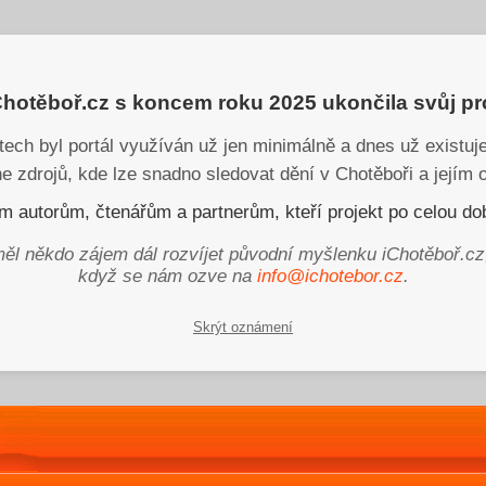
iChotěboř.cz s koncem roku 2025 ukončila svůj p
tech byl portál využíván už jen minimálně a dnes už existu
ne zdrojů, kde lze snadno sledovat dění v Chotěboři a jejím o
 autorům, čtenářům a partnerům, kteří projekt po celou dob
ěl někdo zájem dál rozvíjet původní myšlenku iChotěboř.cz
když se nám ozve na
info@ichotebor.cz
.
Skrýt oznámení