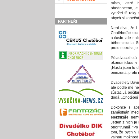
místo, které 
ohodnoceno, je 
vydržel tři roky
abych si konečně
PARTNEŘI
Není divu, že i 
Chotěbořáci stud
a často zde nale
během studia. St
proto neexistuje
Pětadvacetile
ekonomickou v P
„Našla jsem tu d
omezená, proto n
Dvacetiletý Davi
ale podle mě nen
zůstat. Já počít
dodá: „Chotěboř 
Dokonce i abso
zaměstnání mech
elektrikáře nem
Jeden z nich je i
obor truhlář. "P
tom, že bych v 
valnou možnost 