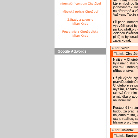
kterém bolí po 5
Informační centrum Chotěboř
jednosměrek, ko
na přehradě a vík
Městská policie Chotěboř
Vaškem. Takže co
Záhady a tajemno
Při psaní komen
Milan Knob
vysvětlit proč b
parkovišťátko v 
Fotografie z Chotěbořska
Zelenou lékárnou
Milan Knob
plné) to byl sna
zaparkovat.
Autor:
Wara
Google Adwords
Titulek:
Chotěb
Najít si v Chotěb
byla navíc slušn
zázraku, nebo s
příbuzenstvu.
Už při výběru vy
pravděpodobně ně
Chotěboře se pot
myslím, že takov
taková Chrudim 
a nabídka pracov
ani nemluvě.
Postupně i k nám
budou za prací s
na jedno místo, j
stane realitou,
hlavně pro víke
Autor:
Jihlavak
Titulek:
Studen