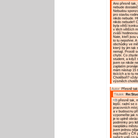
Ano přesně tak, 
nebude dostatečn
Nebudou sponzoř
pro stavbu rodin
nikdo nebude. Hl
nikdo nebude!! C
byla větší konku
v těch větších mě
zváší hodinovou
Nate, kteří jsou
to tu nepohne. A
obchůdky ve měst
který by jim tak s
nemají. Prostě s
chybí. Co zbyde 
student, a když s
jsem se nikde ne
zaplatím pronájem
mám nástup 15 ti
tisících a to tu
Chotěboři? vždyt 
výsměch chotěbo
Autor:
Přesně tak!
Titulek:
Re:Stu
přesně tak, m
lepší. radní se o 
pracovních míst,
a v budoucnu přij
vzpomeňte jak na
je to uplně obrá
podmínky pro lidi
naoplátku městu 
jsem jednou něja
nejchudší v ČR p
našich volů co se