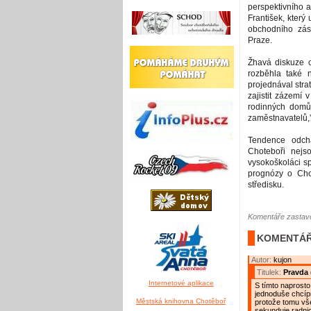
perspektivního a
František, kter
obchodního zás
Praze.
Žhavá diskuze o
rozběhla také 
projednával str
zajistit zázemí
rodinných domů. 
zaměstnavatelů,”
Tendence odchá
Choteboři nejs
vysokoškoláci sp
prognózy o Cho
středisku.
Komentáře zastave
KOMENTÁŘ
Autor:
kujon
Titulek:
Pravda 
Internetové aplikace
S tímto naprosto
jednoduše chcípn
Městská knihovna Chotěboř
protože tomu vše
sekunduje radnic