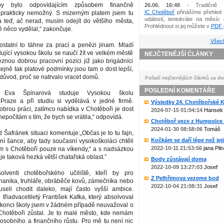
by bylo odpovídajícím způsobem finančně
26.06. 16:48
- Tradičně 
IC Chotěboř
přinášíme přehled 
prakticky nemožný. S mizerným platem jsem tu
událostí, tentokráte na měsíc 
 a teď, ač nerad, musím odejít do většího města,
Prohlédnout si jej můžete v
PDF p
 něco vydělal,“ zakončuje.
Všech
ostatní to táhne za prací a penězi jinam. Mladí
ující vysokou školu se naučí žít ve velkém městě
NEJČTENĚJŠÍ ČLÁNKY
znou dobrou pracovní pozici již jako brigádníci
ejně tak platové podmínky jsou tam o dost lepší,
 důvod, proč se natrvalo vracet domů.
Pořadí nejčtenějších článků za dv
POSLEDNÍ KOMENTÁŘE
tá Eva Špinarová studuje Vysokou školu
raze a při studiu si vydělává v jedné firmě.
Výsledky 24. Chotěbořské Ko
obrou práci, zatímco nabídka v Chotěboři je dost
2024-07-15 01:04:14
Hansek
epočítám s tím, že bych se vrátila,“ odpovídá.
Chotěboř veze z Humpolce b
2024-01-30 08:58:06
Tomáš
d Šafránek situaci komentuje:„Občas je to tu fajn,
Kočkám se daří lépe než jejic
í šance, aby tady současní vysokoškoláci chtěli
2022-10-11 21:53:56
jana Piln
ám s Chotěboří pouze na víkendy,“ a s nadsázkou
je taková hezká větší chatařská oblast.”
Body zůstávají doma
2022-10-09 13:27:03
Josef
lventi chotěbořského učiliště, kteří by pro
Z Pelhřimova vezeme bod
anika, truhláře, obráběče kovů, zámečníka nebo
2022-10-04 21:08:31
Josef
useli chodit daleko, mají často vyšší ambice.
 třiadvacetiletý František Kafka, který absolvoval
o konci školy jsem v žádném případě neuvažoval o
Chotěboři zůstal. Je to malé město, kde nemám
osobního a finančního růstu. Pro mě tu není nic