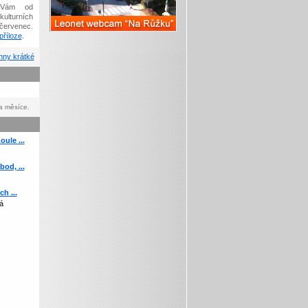
Vám od
kulturních
červenec.
říloze
.
ny krátké
a měsíce.
ule ...
od, ...
h ...
á