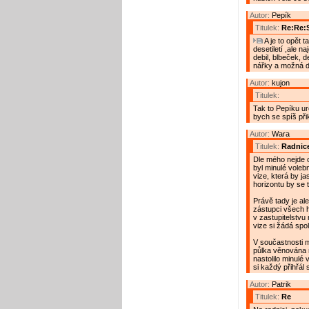
Autor:
Pepík
Titulek:
Re:Re:
A je to opět t
desetiletí ,ale n
debil, blbeček, de
nářky a možná dv
Autor:
kujon
Titulek:
Tak to Pepíku ur
bych se spíš přik
Autor:
Wara
Titulek:
Radnice
Dle mého nejde o
byl minulé voleb
vize, která by j
horizontu by se 
Právě tady je al
zástupci všech h
v zastupitelstvu 
vize si žádá spo
V součastnosti mi
půlka věnována n
nastolilo minulé
si každý přihřál 
Autor:
Patrik
Titulek:
Re