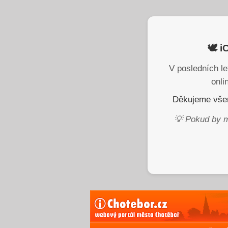
🕊️ 
V posledních le
onli
Děkujeme všem
💡 Pokud by m