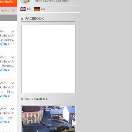
první Courier v Chotěboři
hotěboře
EN
DE
 online: 19
FACEBOOK
Vám od
kulturních
prosinec.
říloze
.
Vám od
kulturních
listopad.
říloze
.
Vám od
kulturních
íc říjnu.
říloze
.
WEB KAMERA
Vám od
kulturních
síc září.
říloze
.