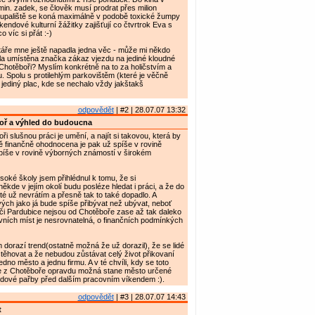
min. zadek, se člověk musí prodrat přes milion
upaliště se koná maximálně v podobě toxické žumpy
endové kulturní žážitky zajišťují co čtvrtrok Eva s
 víc si přát :-)
táře mne ještě napadla jedna věc - může mi někdo
yla umístěna značka zákaz vjezdu na jediné kloudné
Chotěboři? Myslím konkrétně na to za holičstvím a
. Spolu s protilehlým parkovištěm (které je věčně
d jediný plac, kde se nechalo vždy jakštakš
odpovědět
| #2 | 28.07.07 13:32
oř a výhled do budoucna
oři slušnou práci je umění, a najít si takovou, která by
ě finančně ohodnocena je pak už spíše v rovině
píše v rovině výborných známostí v širokém
soké školy jsem přihlédnul k tomu, že si
kde v jejím okolí budu posléze hledat i práci, a že do
é už nevrátím a přesně tak to také dopadlo. A
ých jako já bude spíše přibývat než ubývat, neboť
či Pardubice nejsou od Chotěboře zase až tak daleko
ních míst je nesrovnatelná, o finančních podmínkých
 dorazí trend(ostatně možná že už dorazil), že se lidé
těhovat a že nebudou zůstávat celý život přikovaní
edno město a jednu firmu. A v té chvíli, kdy se toto
 se z Chotěboře opravdu možná stane město určené
ndové pařby před dalším pracovním víkendem :).
odpovědět
| #3 | 28.07.07 14:43
t