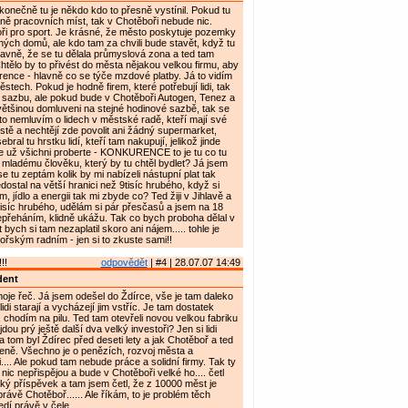
konečně tu je někdo kdo to přesně vystínil. Pokud tu
ě pracovních míst, tak v Chotěboři nebude nic.
i pro sport. Je krásné, že město poskytuje pozemky
ných domů, ale kdo tam za chvili bude stavět, když tu
avně, že se tu dělala průmyslová zona a ted tam
htělo by to přivést do města nějakou velkou firmu, aby
rence - hlavně co se týče mzdové platby. Já to vidím
stech. Pokud je hodně firem, které potřebují lidi, tak
 sazbu, ale pokud bude v Chotěboři Autogen, Tenez a
 většinou domluveni na stejné hodinové sazbě, tak se
 to nemluvím o lidech v městské radě, kteří mají své
ě a nechtějí zde povolit ani žádný supermarket,
ebral tu hrstku lidí, kteří tam nakupují, jelikož jinde
e už všichni proberte - KONKURENCE to je tu co tu
mladému člověku, který by tu chtěl bydlet? Já jsem
e tu zeptám kolik by mi nabízeli nástupní plat tak
dostal na větší hranici než 9tisíc hrubého, když si
, jídlo a energii tak mi zbyde co? Ted žiji v Jihlavě a
síc hrubého, udělám si pár přesčasů a jsem na 18
 nepřeháním, klidně ukážu. Tak co bych proboha dělal v
bych si tam nezaplatil skoro ani nájem..... tohle je
řským radním - jen si to zkuste sami!!
!!
odpovědět
| #4 | 28.07.07 14:49
dent
oje řeč. Já jsem odešel do Ždírce, vše je tam daleko
lidi starají a vycházejí jim vstříc. Je tam dostatek
 chodím na pilu. Ted tam otevřeli novou velkou fabriku
dou prý ještě další dva velký investoři? Jen si lidi
 tom byl Ždírec před deseti lety a jak Chotěboř a ted
ceně. Všechno je o penězích, rozvoj města a
.... Ale pokud tam nebude práce a solidní firmy. Tak ty
nic nepřispějou a bude v Chotěboři velké ho.... četl
ký příspěvek a tam jsem četl, že z 10000 měst je
rávě Chotěboř...... Ale říkám, to je problém těch
dí právě v čele....