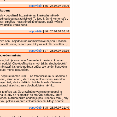
odpovědět
| #5 | 28.07.07 16:09
Student
ady - populárně hozené téma, které platí několik
ajednou jsou na radnici voli. To jsou krásné komentáře :
bil, blbeček - vlastně určitě přibudou další kvílející
a debílci vedle sebe...
odpovědět
| #6 | 28.07.07 16:48
čitě není, najednou na radnici volové nejsou. Osobně
láněl k tomu, že tam jsou taky už několik desetiletí :-)
odpovědět
| #7 | 28.07.07 19:19
, vedení města
 to, kdo je zrovna teď ve vedení města, či kdo tam
ní období. Chotěboři spíše chybí jakási dlouhodobější
asně nastínila, co je potřeba udělat a v jakém časovém
to asi mohlo uskutečnit.
e největší kámen úrazu- na této vizi se musí shodnout
nutí, stran apod., které mají reálnou šanci zasednou
nejen teď, ale i v dalších obdobích, neboť takováto
lupráci všech stran v dlouhodobém měřítku.
 to přijde tak, že z každého volitelného období je
a to, aby se "zametlo" se starými pořádky, které
 vedení a druhá půlka období je pak určena k tomu, aby
svou polívčičku před volbami dalšími. A to je špatně.
odpovědět
| #8 | 28.07.07 21:40