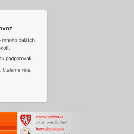
rovoz
je mnoho dalších
kolí.
u podporovali.
, budeme rádi,
www.chotebor.cz
oficiální web Chotěboře
harry.ichotebor.cz