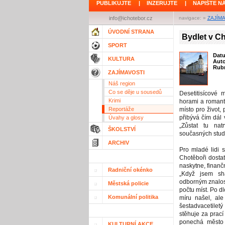
PUBLIKUJTE
|
INZERUJTE
|
NAPIŠTE N
info@ichotebor.cz
navigace: »
ZAJÍM
ÚVODNÍ STRANA
Bydlet v Ch
SPORT
Dat
KULTURA
Aut
Rubr
ZAJÍMAVOSTI
Náš region
Co se děje u sousedů
Desetitisícové
Krimi
horami a romant
Reportáže
místo pro život,
přibývá čím dál v
Úvahy a glosy
„Zůstat tu nat
ŠKOLSTVÍ
současných stud
ARCHIV
Pro mladé lidi 
Chotěboři dostat
naskytne, finančn
Radniční okénko
„Když jsem sh
odborným znalos
Městská policie
počtu míst. Po 
Komunální politika
míru našel, ale
šestadvacetilet
stěhuje za prací
ponechá město 
KULTURNÍ AKCE