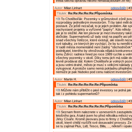
třeba slečna opravdu nikoho nenašla(doufám že ne)
Autor:
Milan Linhart
odpovědět
| #3
Titulek:
Re:Re:Re:Re:Re:Připomínka
To Chotěbořák: Pozemky v průmyslové zóně jsou j
rozprodány jednotlivým investorům. Ti by také měli d
postavit. Že ještě nezačali, to je jejich problém. Ale s
nachystané projekty a vyřízené "papíry". Kdo někdy n
jak je to složité. Ale ten pivovar je mezi investory tak
dočkáte. Supermarketů už tady stojí na papíře asi pět
snad všechny řetězce, které existují, ale stavět nezač
své tabulky, ze kterých jim vychází, že by tu neměli 
V radě města momentálně není žádný "obchodníček"
podnikatel, kterého by ohrožovala nějaká konkurence 
tomu Ždírci: radnice hned po roce 1989 rychle a velm
všechny pozemky v okolí. Díky tomu jich má stále do
levně prodávat dál. Kolem Chotěboře je volných po
a jsou velmi drahé, město je musí s velkými náklady
vykupovat. A protože samo nemá pokladnu přeplněno
nemůže je pak hluboko pod cenu nabízet investorům
Autor:
Martin H.
odpovědět
| #3
Titulek:
Re:Re:Re:Re:Re:Re:Připomínka
Můžete nám přiblížit o jaké investory se jedná jak
tak i z pohledu supermarketů?
Autor:
Milan Linhart
odpovědět
| #3
Titulek:
Re:Re:Re:Re:Re:Re:Re:Připomínka
Seznam firem naleznete v usneseních zastupitels
letošního jara. A také jsem ho před několika měsíci v
Jirky Císaře. Kromě pivovaru jsou to firmy z Chotěboř
okolí, které chtějí rozšířit své dosavadní provozy. 
se tu zajímal Plus, Lidl, Tesco, Billa, ..., někteří i opa