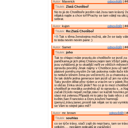
Autor:
Maverick
odpovědět
| #4
Titulek:
Zlatá Chotěboř
No to já do Chotěboře jezdím rád.Jsou tam krásný ž
nějaká najde a chce to!!!Prachy se tam válejí na ulici
sebrat.
Autor:
kujon
odpovědět
| #4
Titulek:
Re:Zlatá Chotěboř
Tak s těma ženskejma možná, ale že se tady válej 
to teda nevim nevim pane :)
Autor:
Samet
odpovědět
| #4
Titulek:
joho
Tak to chlapci máte pravdu,do chotěboře se jezdí z
paničkama,je jich plnej Chánov,nejen tam.Vždyť pátk
jsou vyhlášený,je to okatější neřli ve větších městech
opravdu povolný.Jinak nájmy v Chotíbce jsou už takh
platové poměry,myslím že tak polovina rodin tluče kl
to netluče klínem žena po večerech).Jo a chatovka u
že tak dobře jedna generace tam jezdí už jen na výk
Taky jezdím dělat přez týden a vracím se v pátek.Rod
si občas žínka skočí jinde? No co je to mezi chotěb
chotěboři je morálka uvolněná až to opravdu s...e.Na
začali žít,kdo nepaří,nežije,slaví se každé hovínko,pr
slast má zelenou.Připadá mi to jako by balo něco z o
květin,San Francisko a Dors,kouření hamnojů
(penys),trávy,tanec,prostě tak nějak se to asi vymkl
se Vám to stejné jako mě?
Autor:
mr. brown
odpovědět
| #
Titulek:
souhlas
co se týče trávy, stačí zajít do nepi baru, tam se tráv
velkém..... nezájem policajtů je zarážející