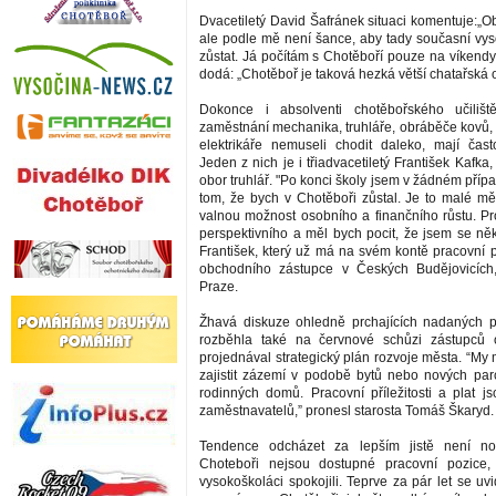
Dvacetiletý David Šafránek situaci komentuje:„Obč
ale podle mě není šance, aby tady současní vyso
zůstat. Já počítám s Chotěboří pouze na víkendy
dodá: „Chotěboř je taková hezká větší chatařská o
Dokonce i absolventi chotěbořského učilišt
zaměstnání mechanika, truhláře, obráběče kovů
elektrikáře nemuseli chodit daleko, mají čas
Jeden z nich je i třiadvacetiletý František Kafka,
obor truhlář. "Po konci školy jsem v žádném pří
tom, že bych v Chotěboři zůstal. Je to malé 
valnou možnost osobního a finančního růstu. Pr
perspektivního a měl bych pocit, že jsem se něk
František, který už má na svém kontě pracovní 
obchodního zástupce v Českých Budějovicích,
Praze.
Žhavá diskuze ohledně prchajících nadaných p
rozběhla také na červnové schůzi zástupců
projednával strategický plán rozvoje města. “
zajistit zázemí v podobě bytů nebo nových par
rodinných domů. Pracovní příležitosti a plat js
zaměstnavatelů,” pronesl starosta Tomáš Škaryd.
Tendence odcházet za lepším jistě není no
Choteboři nejsou dostupné pracovní pozice
vysokoškoláci spokojili. Teprve za pár let se uvi