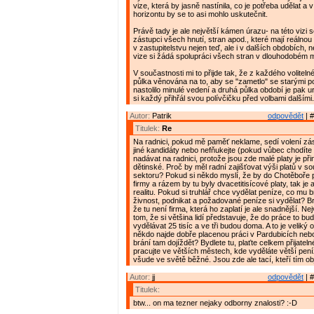
vize, která by jasně nastínila, co je potřeba udělat 
horizontu by se to asi mohlo uskutečnit.
Právě tady je ale největší kámen úrazu- na této vizi
zástupci všech hnutí, stran apod., které mají reálno
v zastupitelstvu nejen teď, ale i v dalších obdobích, 
vize si žádá spolupráci všech stran v dlouhodobém m
V součastnosti mi to přijde tak, že z každého voliteln
půlka věnována na to, aby se "zametlo" se starými p
nastolilo minulé vedení a druhá půlka období je pak 
si každý přihřál svou polívčičku před volbami dalšími. 
Autor:
Patrik
odpovědět
| #
Titulek:
Re
Na radnici, pokud mě paměť neklame, sedí volení zás
jiné kandidáty nebo nefňukejte (pokud vůbec chodíte
nadávat na radnici, protože jsou zde malé platy je p
dětinské. Proč by měl radní zajišťovat výši platů v 
sektoru? Pokud si někdo myslí, že by do Chotěboře p
firmy a rázem by tu byly dvacetitisícové platy, tak je
realitu. Pokud si truhlář chce vydělat peníze, co mu br
živnost, podnikat a požadované peníze si vydělat? B
že tu není firma, která ho zaplatí je ale snadnější. Ne
tom, že si většina lidí představuje, že do práce to bud
vydělávat 25 tisíc a ve tři budou doma. A to je veliký 
někdo najde dobře placenou práci v Pardubicích nebo
brání tam dojíždět? Bydlete tu, plaťte celkem přijatel
pracujte ve větších městech, kde vyděláte větší peníz
všude ve světě běžné. Jsou zde ale tací, kteří tím obj
Autor:
jj
odpovědět
| #
Titulek:
btw... on ma tezner nejaky odborny znalosti? :-D