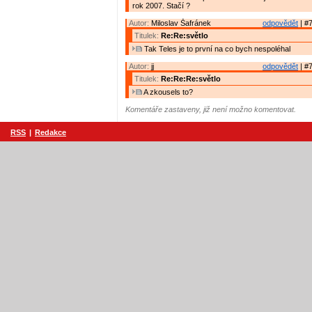
rok 2007. Stačí ?
Autor:
Miloslav Šafránek
odpovědět
| #7
Titulek:
Re:Re:světlo
Tak Teles je to první na co bych nespoléhal
Autor:
jj
odpovědět
| #7
Titulek:
Re:Re:Re:světlo
A zkousels to?
Komentáře zastaveny, již není možno komentovat.
RSS
|
Redakce