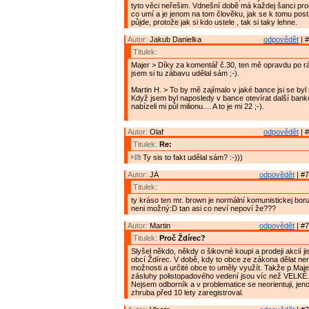
tyto věci neřešim. Vdnešní době má každej šanci pro
co umí a je jenom na tom člověku, jak se k tomu posta
půjde, protože jak si kdo ustele , tak si taky lehne.
Autor:
Jakub Danielka
odpovědět
| #
Titulek:
Majer > Díky za komentář č.30, ten mě opravdu po r
jsem si tu zábavu udělal sám ;-).
Martin H. > To by mě zajímalo v jaké bance jsi se byl
Když jsem byl naposledy v bance otevírat další bank
nabízeli mi půl milionu.... A to je mi 22 ;-).
Autor:
Olaf
odpovědět
| #
Titulek:
Re:
Ty sis to fakt udělal sám? :-)))
Autor:
JÁ
odpovědět
| #7
Titulek:
ty kráso ten mr. brown je normální komunistickej bonz
neni možný:D tan asi co neví nepoví že???
Autor:
Martin
odpovědět
| #7
Titulek:
Proč Ždírec?
Slyšel někdo, někdy o šikovné koupi a prodeji akcií j
obcí Ždírec. V době, kdy to obce ze zákona dělat nemo
možnosti a určité obce to uměly využít. Takže p.Majer
zásluhy polistopadového vedení jsou víc než VELKÉ.
Nejsem odborník a v problematice se neorientuji, je
zhruba před 10 lety zaregistroval.