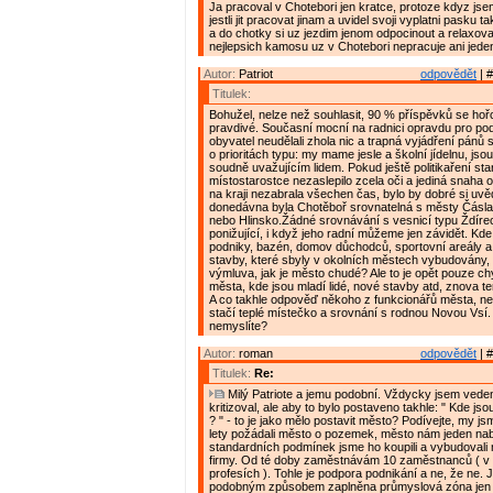
Ja pracoval v Chotebori jen kratce, protoze kdyz js
jestli jit pracovat jinam a uvidel svoji vyplatni pasku t
a do chotky si uz jezdim jenom odpocinout a relaxova
nejlepsich kamosu uz v Chotebori nepracuje ani jeden
Autor:
Patriot
odpovědět
| #
Titulek:
Bohužel, nelze než souhlasit, 90 % příspěvků se hořc
pravdivé. Současní mocní na radnici opravdu pro pod
obyvatel neudělali zhola nic a trapná vyjádření pánů 
o prioritách typu: my mame jesle a školní jídelnu, j
soudně uvažujícím lidem. Pokud ještě politikaření star
místostarostce nezaslepilo zcela oči a jediná snaha 
na kraji nezabrala všechen čas, bylo by dobré si uvě
donedávna byla Chotěboř srovnatelná s městy Čásl
nebo Hlinsko.Žádné srovnávání s vesnicí typu Ždírec
ponižující, i když jeho radní můžeme jen závidět. Kd
podniky, bazén, domov důchodců, sportovní areály a h
stavby, které sbyly v okolních městech vybudovány,
výmluva, jak je město chudé? Ale to je opět pouze ch
města, kde jsou mladí lidé, nové stavby atd, znova t
A co takhle odpověď někoho z funkcionářů města, n
stačí teplé místečko a srovnání s rodnou Novou Vsí.
nemyslíte?
Autor:
roman
odpovědět
| #
Titulek:
Re:
Milý Patriote a jemu podobní. Vždycky jsem vede
kritizoval, ale aby to bylo postaveno takhle: " Kde jso
? " - to je jako mělo postavit město? Podívejte, my j
lety požádali město o pozemek, město nám jeden nab
standardních podmínek jsme ho koupili a vybudovali 
firmy. Od té doby zaměstnávám 10 zaměstnanců ( v 
profesích ). Tohle je podpora podnikání a ne, že ne. J
podobným způsobem zaplněna průmyslová zóna jen d