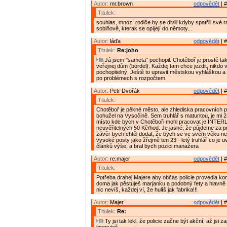
Autor:
mr.brown
odpovědět
| #
Titulek:
souhlas, mnozí rodiče by se divili kdyby spatřili své ra
sobiňově, kterak se opíjejí do němoty...
Autor:
láďa
odpovědět
| #
Titulek:
Re:joho
Já jsem "sameta" pochopil. Chotěboř je prostě tak
veřejnej dům (bordel). Každej tam chce jezdit, nikdo v
pochopitelný. Ještě to upravit městskou vyhláškou a
po problémech s rozpočtem.
Autor:
Petr Dvořák
odpovědět
| #
Titulek:
Chotěboř je pěkné město, ale zhlediska pracovních pří
bohužel na Vysočině. Sem truhlář s maturitou, je mi 24
místo kde bych v Chotěboři mohl pracovat je INTE
neuvěřitelných 50 Kč/hod. Je jasné, že půjdeme za p
závěr bych chtěl dodat, že bych se ve svém věku ne
vysoké posty jako žřejmě ten 23 - letý truhlář co je 
článků výše, a bral bych pozici manažera
Autor:
re:majer
odpovědět
| #
Titulek:
Potřeba drahej Majere aby občas policie provedla kon
doma jak pěstuješ marjanku a podobný fety a hlavně 
nic nevíš, každej ví, že hulíš jak fabrika!!!
Autor:
Majer
odpovědět
| #
Titulek:
Re:
Ty jsi tak lekl, že policie začne být akční, až jsi 