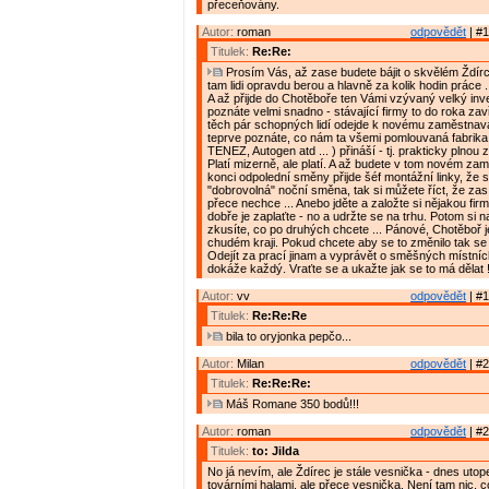
přeceňovány.
Autor:
roman
odpovědět
| #1
Titulek:
Re:Re:
Prosím Vás, až zase budete bájit o skvělém Ždírci,
tam lidi opravdu berou a hlavně za kolik hodin práce .
A až přijde do Chotěboře ten Vámi vzývaný velký inve
poznáte velmi snadno - stávající firmy to do roka zav
těch pár schopných lidí odejde k novému zaměstnava
teprve poznáte, co nám ta všemi pomlouvaná fabrik
TENEZ, Autogen atd ... ) přináší - tj. prakticky plnou
Platí mizerně, ale platí. A až budete v tom novém za
konci odpolední směny přijde šéf montážní linky, že 
"dobrovolná" noční směna, tak si můžete říct, že zas
přece nechce ... Anebo jděte a založte si nějakou firmu
dobře je zaplaťte - no a udržte se na trhu. Potom si n
zkusíte, co po druhých chcete ... Pánové, Chotěboř 
chudém kraji. Pokud chcete aby se to změnilo tak se 
Odejít za prací jinam a vyprávět o směšných místn
dokáže každý. Vraťte se a ukažte jak se to má dělat 
Autor:
vv
odpovědět
| #1
Titulek:
Re:Re:Re
bila to oryjonka pepčo...
Autor:
Milan
odpovědět
| #2
Titulek:
Re:Re:Re:
Máš Romane 350 bodů!!!
Autor:
roman
odpovědět
| #2
Titulek:
to: Jilda
No já nevím, ale Ždírec je stále vesnička - dnes uto
továrními halami, ale přece vesnička. Není tam nic, 