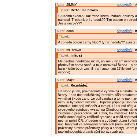
Autor:
JIMMY
odpovědět
| #
Titulek:
Re:to: mr. brown
Komu skodi?? Tak treba svemu zdravi. Zhuleny de
namesti. Treba niceni znacek?? Tim padem ohrozeni 
Jeste neco????
Autor:
oooo
odpovědět
| #
Titulek:
A co teda potom černý kluci? ty nic nedělaj?? a ještě se
Autor:
mr. brown
odpovědět
| #
Titulek:
mládež
Mě osobně neubližuje ničím, ani mě v ničem neomezuj
především sama sobě, a to je obrovská škoda... a co
baru - ještě bych zmínil hraní automatů 17tiletými (u 
osobně)
Autor:
Majer
odpovědět
| #
Titulek:
Re:mládež
No to je tak, provozovatelé vydělávají a ostatní ukl
škody. Je to dost neřešitelný problém, těžko budete
vymáhat škodu za to, že opil vandala a tomu pak nar
nemusí být jenom nezletilí). Typický případ je Sobíň
Amerika, kde opijí mládež( a tam pijí i 14 ti leté děti)
svozového autobusu vysadí na Chotěbořském náměstí
zejméne o práci policie, jak státní, tak městské. MP 
zrušit denní služby (měření rychlosti a další dopravn
nechat policii ČR, případně je o zvýšený dozor i ofici
noci fungovat ve zdvojených hlídkách (nemuselo by to
prázdniny a mimo prázdniny pátky a soboty). Jsem 
tato jednoduchá organizační úprava zabrala.