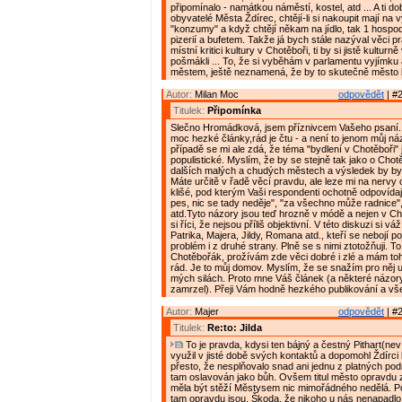
připomínalo - namátkou náměstí, kostel, atd ... A ti do
obyvatelé Města Ždírec, chtějí-li si nakoupit mají na 
"konzumy" a když chtějí někam na jídlo, tak 1 hospo
pizerií a bufetem. Takže já bych stále nazýval věci p
místní kritici kultury v Chotěboři, ti by si jistě kulturně
pošmákli ... To, že si vyběhám v parlamentu vyjímku
městem, ještě neznamená, že by to skutečně město b
Autor:
Milan Moc
odpovědět
| #2
Titulek:
Připomínka
Slečno Hromádková, jsem příznivcem Vašeho psaní.
moc hezké články,rád je čtu - a není to jenom můj náz
případě se mi ale zdá, že téma "bydlení v Chotěboři" j
populistické. Myslím, že by se stejně tak jako o Chotě
dalších malých a chudých městech a výsledek by byl
Máte určitě v řadě věcí pravdu, ale leze mi na nervy
klišé, pod kterým Vaši respondenti ochotně odpovídají,
pes, nic se tady neděje", "za všechno může radnice", 
atd.Tyto názory jsou teď hrozně v módě a nejen v Ch
si říci, že nejsou příliš objektivní. V této diskuzi si v
Patrika, Majera, Jildy, Romana atd., kteří se nebojí 
problém i z druhé strany. Plně se s nimi ztotožňuji. To
Chotěbořák, prožívám zde věci dobré i zlé a mám to
rád. Je to můj domov. Myslím, že se snažím pro něj u
mých silách. Proto mne Váš článek (a některé názory
zamrzel). Přeji Vám hodně hezkého publikování a vš
Autor:
Majer
odpovědět
| #2
Titulek:
Re:to: Jilda
To je pravda, kdysi ten bájný a čestný Pithart(nev
využil v jisté době svých kontaktů a dopomohl Ždírci k
přesto, že nesplňovalo snad ani jednu z platných pod
tam oslavován jako bůh. Ovšem titul město opravdu 
měla být stěží Městysem nic mimořádného nedělá. Pou
tam opravdu jsou. Škoda, že nikoho u nás nenapadlo