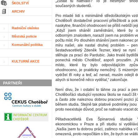
„Zůstat tu natrvalo? To je nesmysl!“ shod
ŠKOLSTVÍ
současných studentů.
ARCHIV
Pro mladé lidi s minimálně středoškolským vz
Chotěboři dostatečné pracovní příležitosti a po
naskytne, finanční ohodnocení se příliš neblíží je
Radniční okénko
„Když jsem sháněl zaměstnání, které by 
odborným znalostem, narazil jsem na problém 
Městská policie
počtu míst. Po dlouhém shánění jsem nakonec pr
Komunální politika
míru našel, ale nastal druhej problém – pení
šestadvacetiletý Zdeněk Tezner, který se nyní 
stěhuje za prací do Pardubic. Jako trvalé bydliš
ponechá město Chotěboř, aspoň prozatím. „Na
KULTURNÍ AKCE
místo, které by bylo odpovídajícím způ
ohodnoceno, je prakticky nemožný. S mizerným
vydržel tři roky a teď, ač nerad, musím odejít 
abych si konečně něco vydělal,“ zakončuje.
PARTNEŘI
Není divu, že i ostatní to táhne za prací a pen
Chotěbořáci studující vysokou školu se naučí ží
a často zde naleznou dobrou pracovní pozici již
během studia. Stejně tak platové podmínky jsou 
proto neexistuje důvod, proč se natrvalo vracet 
Pětadvacetiletá Eva Špinarová studuje 
ekonomickou v Praze a při studiu si vydělává
„Našla jsem tu dobrou práci, zatímco nabídka v 
omezená, proto nepočítám s tím, že bych se vrátil