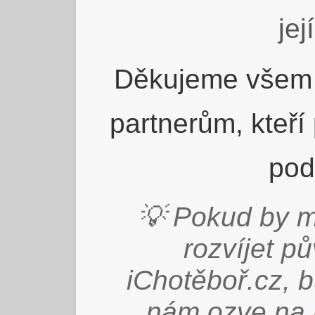
jej
Děkujeme všem 
partnerům, kteří
pod
💡 Pokud by m
rozvíjet p
iChotěboř.cz, 
nám ozve na