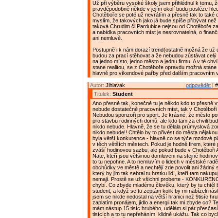
Už při výběru vysoké školy jsem přihlédnul k tomu, ž
pravděpodobně někde v jejím okolí budu posléze hleda
Chotěboře se poté už nevrátím a přesně tak to také 
myslím, že takových jako já bude spíše přibývat než
taková Chrudim či Pardubice nejsou od Chotěboře za
a nabídka pracovních míst je nesrovnatelná, o fina
ani nemluvě.
Postupně i k nám dorazí trend(ostatně možná že už do
budou za prací stěhovat a že nebudou zůstávat celý 
na jedno místo, jedno město a jednu firmu. A v té chvíl
stane realitou, se z Chotěboře opravdu možná stane
hlavně pro víkendové pařby před dalším pracovním 
Autor:
Jihlavak
odpovědět
| #
Titulek:
Student
Ano přesně tak, konečně tu je někdo kdo to přesně vy
nebude dostatečně pracovních míst, tak v Chotěboři
Nebudou sponzoři pro sport. Je krásné, že město p
pro stavbu rodinných domů, ale kdo tam za chvili bud
nikdo nebude. Hlavně, že se tu dělala průmyslová zo
nikdo nebude!! Chtělo by to přivést do města nějakou
byla větší konkurence - hlavně co se týče mzdové pla
v těch větších městech. Pokud je hodně firem, které po
zváší hodinovou sazbu, ale pokud bude v Chotěboři 
Nate, kteří jsou většinou domluveni na stejné hodino
to tu nepohne. A to nemluvím o lidech v městské radě,
obchůdky ve městě a nechtějí zde povolit ani žádný
který by jim tak sebral tu hrstku lidí, kteří tam nakupují
nemají. Prostě se už všichni proberte - KONKURENCE
chybí. Co zbyde mladému člověku, který by tu chtěl 
student, a když se tu zeptám kolik by mi nabízeli nást
jsem se nikde nedostal na větší hranici než 9tisíc hr
zaplatím pronájem, jídlo a energii tak mi zbyde co? Ted
mám nástup 15 tisíc hrubého, udělám si pár přesčas
tisících a to tu nepřeháním, klidně ukážu. Tak co byc