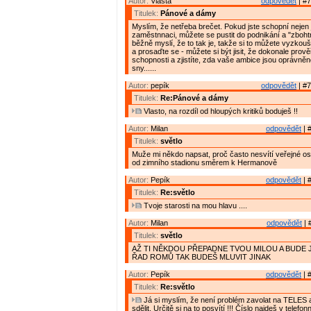
Autor:
Vlasta
odpovědět
| #7
Titulek:
Pánové a dámy
Myslím, že netřeba brečet. Pokud jste schopní nejen
zaměstnnaci, můžete se pustit do podnikání a "zbohtno
běžně myslí, že to tak je, takže si to můžete vyzkouš
a prosaďte se - můžete si být jisit, že dokonale prově
schopnosti a zjistíte, zda vaše ambice jsou oprávněn
sny......
Autor:
pepík
odpovědět
| #7
Titulek:
Re:Pánové a dámy
Vlasto, na rozdíl od hloupých kritiků boduješ !!
Autor:
Milan
odpovědět
| 
Titulek:
světlo
Muže mi někdo napsat, proč často nesvítí veřejné osv
od zimního stadionu směrem k Hermanově
Autor:
Pepík
odpovědět
| 
Titulek:
Re:světlo
Tvoje starosti na mou hlavu ....
Autor:
Milan
odpovědět
| 
Titulek:
světlo
AŽ TI NĚKDOU PŘEPADNE TVOU MILOU A BUDE 
ŘAD ROMŮ TAK BUDEŠ MLUVIT JINAK
Autor:
Pepík
odpovědět
| 
Titulek:
Re:světlo
Já si myslím, že není problém zavolat na TELES a
sdělit. Určitě si na to posvítí !!! Číslo najdeš v tele