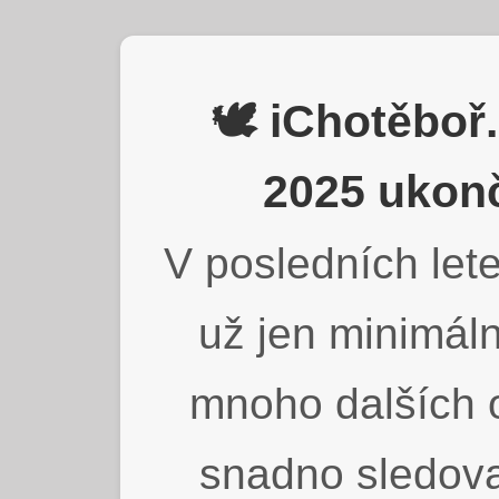
🕊️ iChotěbo
2025 ukonč
V posledních lete
už jen minimáln
mnoho dalších o
snadno sledova