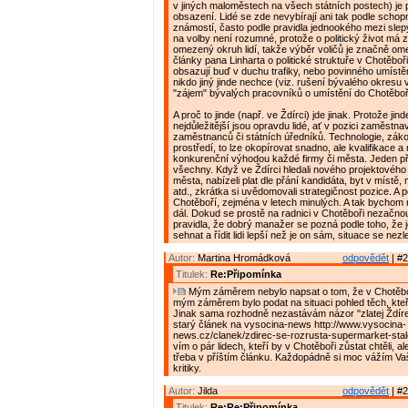
v jiných maloměstech na všech státních postech) je 
obsazení. Lidé se zde nevybírají ani tak podle schopn
známostí, často podle pravidla jednookého mezi slep
na volby není rozumné, protože o politický život má
omezený okruh lidí, takže výběr voličů je značně om
články pana Linharta o politické struktuře v Chotěboř
obsazují buď v duchu trafiky, nebo povinného umístěn
nikdo jiný jinde nechce (viz. rušení bývalého okresu 
"zájem" bývalých pracovníků o umístění do Chotěboř
A proč to jinde (např. ve Ždírci) jde jinak. Protože jin
nejdůležitější jsou opravdu lidé, ať v pozici zaměstnav
zaměstnanců či státních úředníků. Technologie, zák
prostředí, to lze okopírovat snadno, ale kvalifikace a m
konkurenční výhodou každé firmy či města. Jeden př
všechny. Když ve Ždírci hledali nového projektovéh
města, nabízeli plat dle přání kandidáta, byt v místě
atd., zkrátka si uvědomovali strategičnost pozice. A p
Chotěboří, zejména v letech minulých. A tak bychom
dál. Dokud se prostě na radnici v Chotěboři nezačno
pravidla, že dobrý manažer se pozná podle toho, že 
sehnat a řídit lidi lepší než je on sám, situace se nezl
Autor:
Martina Hromádková
odpovědět
| #2
Titulek:
Re:Připomínka
Mým záměrem nebylo napsat o tom, že v Chotěboř
mým záměrem bylo podat na situaci pohled těch, kteří 
Jinak sama rozhodně nezastávám názor "zlatej Ždírec
starý článek na vysocina-news http://www.vysocina-
news.cz/clanek/zdirec-se-rozrusta-supermarket-stale
vím o pár lidech, kteří by v Chotěboři zůstat chtěli, a
třeba v příštím článku. Každopádně si moc vážím V
kritiky.
Autor:
Jilda
odpovědět
| #2
Titulek:
Re:Re:Připomínka