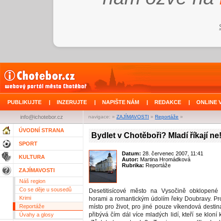
PUBLIKUJTE
|
INZERUJTE
|
NAPIŠTE NÁM
|
REDAKCE
|
ONLINE 
info@ichotebor.cz
navigace: »
ZAJÍMAVOSTI
»
Reportáže
»
ÚVODNÍ STRANA
Bydlet v Chotěboři? Mladí říkají ne
SPORT
Datum:
28. červenec 2007, 11:41
KULTURA
Autor:
Martina Hromádková
Rubrika:
Reportáže
ZAJÍMAVOSTI
Náš region
Co se děje u sousedů
Desetitisícové město na Vysočině obklopené 
Krimi
horami a romantickým údolím řeky Doubravy. Pro
Reportáže
místo pro život, pro jiné pouze víkendová desti
přibývá čím dál více mladých lidí, kteří se kloní 
Úvahy a glosy