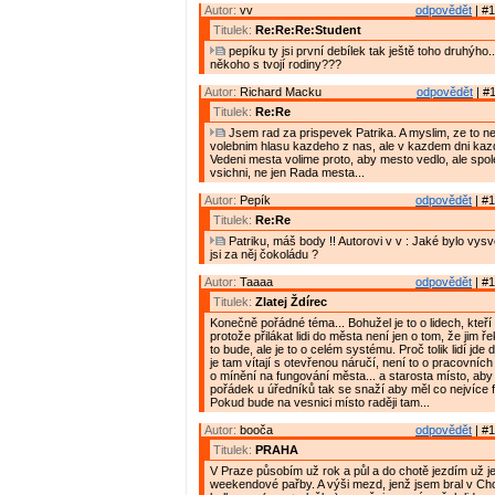
Autor:
vv
odpovědět
| #1
Titulek:
Re:Re:Re:Student
pepíku ty jsi první debílek tak ještě toho druhýho..
někoho s tvojí rodiny???
Autor:
Richard Macku
odpovědět
| #1
Titulek:
Re:Re
Jsem rad za prispevek Patrika. A myslim, ze to ne
volebnim hlasu kazdeho z nas, ale v kazdem dni kaz
Vedeni mesta volime proto, aby mesto vedlo, ale spo
vsichni, ne jen Rada mesta...
Autor:
Pepík
odpovědět
| #1
Titulek:
Re:Re
Patriku, máš body !! Autorovi v v : Jaké bylo vys
jsi za něj čokoládu ?
Autor:
Taaaa
odpovědět
| #1
Titulek:
Zlatej Ždírec
Konečně pořádné téma... Bohužel je to o lidech, kteří 
protože přilákat lidi do města není jen o tom, že jim ř
to bude, ale je to o celém systému. Proč tolik lidí jde
je tam vítají s otevřenou náručí, není to o pracovních p
o mínění na fungování města... a starosta místo, aby 
pořádek u úředníků tak se snaží aby měl co nejvíce f
Pokud bude na vesnici místo raději tam...
Autor:
booča
odpovědět
| #1
Titulek:
PRAHA
V Praze působím už rok a půl a do chotě jezdím už je
weekendové pařby. A výši mezd, jenž jsem bral v Ch