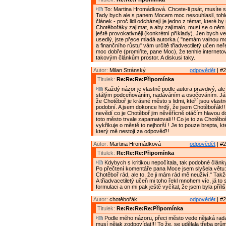
To: Martina Hromádková. Chcete-li psát, musíte s k
Tady bych ale s panem Mocem moc nesouhlasil, tohle
článek - proč lidi odcházejí je jedno z témat, které by
Chotěbořáky zajímat, a aby zajímalo, musí se o něm 
ještě provokativněji (konkrétní příklady). Jen bych v
usedlý, jste přece mladá autorka ( "nemám valnou 
a finančního růstu" vám určitě třiadvectiletý učen neře
moc dobře (promiňte, pane Moc), že tenhle interneto
takovým článkům prostor. A diskusi taky.
Autor:
Milan Stránský
odpovědět
| #2
Titulek:
Re:Re:Re:Připomínka
Každý názor je vlastně podle autora pravdivý, al
stálým podceňováním, nadáváním a osočováním. Já bu
že Chotěboř je krásné město s lidmi, kteří jsou vlast
podobní. A jsem dokonce hrdý, že jsem Chotěbořák!!
nevědí co je Chotěboř jim něvěřícně otáčím hlavou d
toto město trvale zapamatovali !! Co je to za Chotěbo
vykřikuje o městě to nejhorší ! Je to pouze brepta, k
který mě nestojí za odpověď!!
Autor:
Martina Hromádková
odpovědět
| #2
Titulek:
Re:Re:Re:Připomínka
Kdybych s kritikou nepočítala, tak podobné články
Po přečtení komentáře pana Moce jsem slyšela větu
Chotěboř rád, ale to, že ji mám rád mě neuživí." Takže
A třiadvacetiletý učeň mi toho řekl mnohem víc, já to 
formulaci a on mi pak ještě vyčítal, že jsem byla příliš
Autor:
chotěbořák
odpovědět
| #2
Titulek:
Re:Re:Re:Re:Připomínka
Podle mého názoru, přeci město vede nějaká rada,
musí nějak zodpovídat!!! To že, se udělala třeba pr