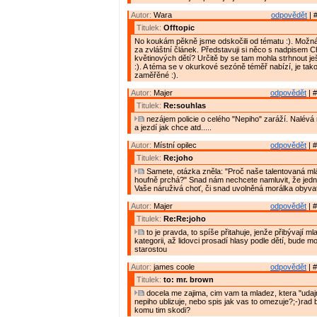
Autor:
Wara
odpovědět
| 
Titulek:
Offtopic
No koukám pěkně jsme odskočili od tématu :). Možná b
za zvláštní článek. Představuji si něco s nadpisem C
květinových dětí? Určitě by se tam mohla strhnout je
:). A téma se v okurkové sezóně téměř nabízí, je tak
zaměřěné :).
Autor:
Majer
odpovědět
| #
Titulek:
Re:souhlas
nezájem policie o celého "Nepiho" zaráží. Nalévá
a jezdí jak chce atd.....
Autor:
Místní opilec
odpovědět
| #
Titulek:
Re:joho
Samete, otázka zněla: "Proč naše talentovaná m
houfně prchá?" Snad nám nechcete namluvit, že jedn
Vaše náruživá choť, či snad uvolněná morálka obyvat
Autor:
Majer
odpovědět
| #
Titulek:
Re:Re:joho
to je pravda, to spíše přitahuje, jenže přibývají ml
kategorii, až lidovci prosadí hlasy podle dětí, bude 
starostou
Autor:
james coole
odpovědět
| #
Titulek:
to: mr. brown
docela me zajima, cim vam ta mladez, ktera "udajn
nepiho ublizuje, nebo spis jak vas to omezuje?;-)rad 
komu tim skodi?