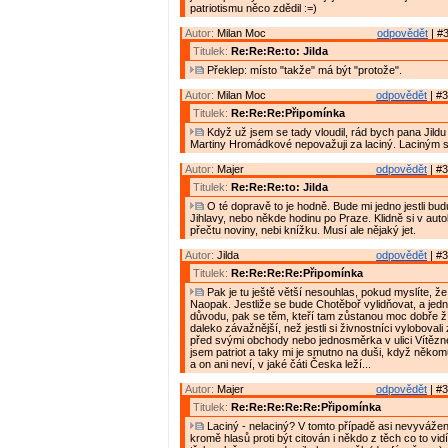
patriotismu něco zdědil :=)
Autor:
Milan Moc
odpovědět
| #3
Titulek:
Re:Re:Re:to: Jilda
Překlep: místo "takže" má být "protože".
Autor:
Milan Moc
odpovědět
| #3
Titulek:
Re:Re:Re:Připomínka
Když už jsem se tady vloudil, rád bych pana Jildu 
Martiny Hromádkové nepovažuji za laciný. Laciným 
Autor:
Majer
odpovědět
| #3
Titulek:
Re:Re:Re:to: Jilda
O té dopravě to je hodně. Bude mi jedno jestli budu
Jihlavy, nebo někde hodinu po Praze. Klidně si v aut
přečtu noviny, nebi knížku. Musí ale nějaký jet.
Autor:
Jilda
odpovědět
| #3
Titulek:
Re:Re:Re:Re:Připomínka
Pak je tu ještě větší nesouhlas, pokud myslíte, že
Naopak. Jestliže se bude Chotěboř vylidňovat, a jed
důvodu, pak se těm, kteří tam zůstanou moc dobře žít
daleko závažnější, než jestli si živnostníci vyloboval
před svými obchody nebo jednosměrka v ulici Vítězn
jsem patriot a taky mi je smutno na duši, když něko
a on ani neví, v jaké čáti Česka leží...
Autor:
Majer
odpovědět
| #3
Titulek:
Re:Re:Re:Re:Re:Připomínka
Laciný - nelaciný? V tomto případě asi nevyvážen
kromě hlasů proti být citován i někdo z těch co to vid