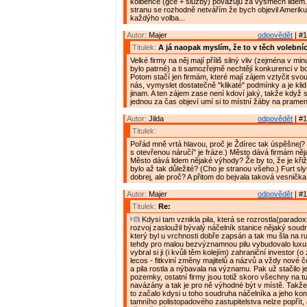
kolbence (gce + služby) považuju za výsměch lidem
stranu se rozhodně netvářím že bych objevil Ameriku,
každýho volba...
Autor:
Majer
odpovědět
| #1
Titulek:
A já naopak myslím, že to v těch volebníc
Velké firmy na něj mají příliš silný vliv (zejména v mi
bylo patrné) a ti samozřejmě nechtějí konkurenci v boj
Potom stačí jen firmám, které mají zájem vztyčit svo
nás, vymyslet dostatečně "klikaté" podmínky a je klid,
jinam. A ten zájem zase není kdoví jaký, takže když 
jednou za čas objeví umí si to místní žáby na prameni
Autor:
Jilda
odpovědět
| #1
Titulek:
Pořád mně vrtá hlavou, proč je Ždírec tak úspěšnej? (
s otevřenou náručí" je fráze.) Město dává firmám ně
Město dává lidem nějaké výhody? Že by to, že je kři
bylo až tak důležité? (Cho je stranou všeho.) Furt sly
dobrej, ale proč? A přitom do bejvala taková vesnička.
Autor:
Majer
odpovědět
| #1
Titulek:
Re:
Kdysi tam vznikla pila, která se rozrostla(paradox
rozvoj zasloužil bývalý náčelník stanice nějaký sou
který byl u vrchnosti dobře zapsán a tak mu šla na r
tehdy pro malou bezvýznamnou pilu vybudovalo luxus
vybral si ji (i kvůli těm kolejím) zahraniční investor (
lecos - fitkviní změny majitelů a názvů a vždy nové 
a pila rostla a nýbavala na významu. Pak už stačilo j
pozemky, ostatní firmy jsou totiž skoro všechny na tu
navázány a tak je pro ně výhodné být v místě. Takže 
to začalo kdysi u toho soudruha náčelníka a jeho kon
tamního polistopadového zastupitelstva nelze popřít,