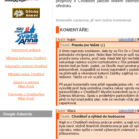
prognózy o Chotěboři jakožto velkém víkend
středisku.
Komentáře zastaveny, již není možno komentovat.
KOMENTÁŘE:
Autor:
kujon
odpovědět
| #
Titulek:
Pravda (ne Vašek :) )
Internetové aplikace
S tímto naprosto souhlasim, dalo by se říct že v Chot
jednoduše chcípnul pes. Nebo lépe řečeno je spíš na p
Městská knihovna Chotěboř
protože tomu všemu, proč tady mladí lidé být nechtěj
sekunduje radnice svými rozhodnutími z říše poháde
kterém bolí po 5min. zadek, se člověk musí prodrat p
Informační centrum Chotěboř
jednosměrek, koupaliště se koná maximálně v podo
na přehradě a víkendové kulturní žážitky zajišťují co
Městská policie Chotěboř
Vaškem. Takže co víc si přát :-)
Záhady a tajemno
Při psaní komentáře mne ještě napadla jedna věc - 
Milan Knob
vysvětlit proč byla umístěna značka zákaz vjezdu na
parkovišťátko v Chotěboři? Myslím konkrétně na to z
Fotografie z Chotěbořska
Zelenou lékárnou. Spolu s protilehlým parkovištěm (k
Milan Knob
plné) to byl snad jediný plac, kde se nechalo vždy ja
zaparkovat.
Autor:
Wara
odpovědět
| #
Google Adwords
Titulek:
Chotěboř a výhled do budoucna
Najít si v Chotěboři slušnou práci je umění, a najít si
byla navíc slušně finančně ohodnocena je pak už spí
zázraku, nebo spíše v rovině výborných známostí v
příbuzenstvu.