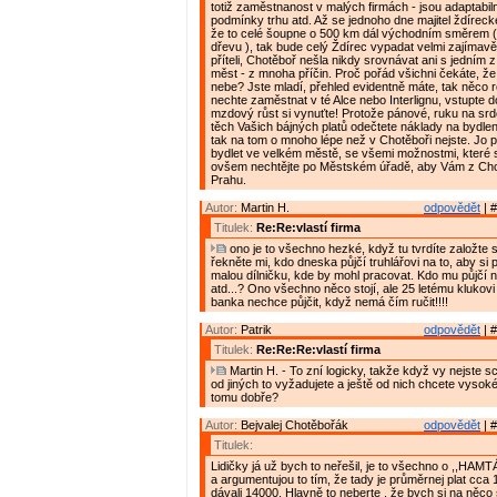
totiž zaměstnanost v malých firmách - jsou adaptabil
podmínky trhu atd. Až se jednoho dne majitel ždíreck
že to celé šoupne o 500 km dál východním směrem ( 
dřevu ), tak bude celý Ždírec vypadat velmi zajímavě
příteli, Chotěboř nešla nikdy srovnávat ani s jedním
měst - z mnoha příčin. Proč pořád všichni čekáte, ž
nebe? Jste mladí, přehled evidentně máte, tak něco 
nechte zaměstnat v té Alce nebo Interlignu, vstupte 
mzdový růst si vynuťte! Protože pánové, ruku na sr
těch Vašich bájných platů odečtete náklady na bydlen
tak na tom o mnoho lépe než v Chotěboři nejste. Jo 
bydlet ve velkém městě, se všemi možnostmi, které s
ovšem nechtějte po Městském úřadě, aby Vám z Cho
Prahu.
Autor:
Martin H.
odpovědět
| #
Titulek:
Re:Re:vlastí firma
ono je to všechno hezké, když tu tvrdíte založte si 
řekněte mi, kdo dneska půjčí truhlářovi na to, aby si 
malou dílničku, kde by mohl pracovat. Kdo mu půjčí na
atd...? Ono všechno něco stojí, ale 25 letému klukovi
banka nechce půjčit, když nemá čím ručit!!!!
Autor:
Patrik
odpovědět
| #
Titulek:
Re:Re:Re:vlastí firma
Martin H. - To zní logicky, takže když vy nejste s
od jiných to vyžadujete a ještě od nich chcete vysok
tomu dobře?
Autor:
Bejvalej Chotěbořák
odpovědět
| #
Titulek:
Lidičky já už bych to neřešil, je to všechno o ,,HAMT
a argumentujou to tím, že tady je průměrnej plat cca
dávali 14000. Hlavně to neberte , že bych si na něco 