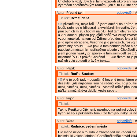
Chotěboři? vždyt bych si tam nezaplatil skoro ani nájem
výsměch chotěbořským radním - jen si to zkuste sam
Autor:
Přesně tak!!!
odpovědět
| #
Titulek:
Re:Student
přesně tak, moje řeč. Já jsem odešel do Ždírce, v
lepší. radní se o lidi starají a vycházejí jim vstříc. Je
pracovních míst, chodím na pilu. Ted tam otevřeli no
a v budoucnu přijdou prý ještě další dva velký investoř
vzpomeňte jak na tom byl Ždírec před deseti lety a j
je to uplně obráceně. Všechno je o penězích, rozvoj
podmínky pro lidi.... Ale pokud tam nebude práce a sol
naoplátku městu nic nepřispějou a bude v Chotěboři ve
jsem jednou nějaký příspěvek a tam jsem četl, že z 
nejchudší v ČR právě Chotěboř...... Ale říkám, to je 
našich volů co sedí právě v čele....
Autor:
Pepík
odpovědět
| #
Titulek:
Re:Re:Student
A je to opět tady - populárně hozené téma, které pl
desetiletí ,ale najednou jsou na radnici voli. To jsou 
debil, blbeček, debil, blbeček - vlastně určitě přibudou 
nářky a možná dva debílci vedle sebe...
Autor:
kujon
odpovědět
| #
Titulek:
Tak to Pepíku určitě není, najednou na radnici volov
bych se spíš přikláněl k tomu, že tam jsou taky už něko
Autor:
Wara
odpovědět
| #
Titulek:
Radnice, vedení města
Dle mého nejde o to, kdo je zrovna teď ve vedení měs
byl minulé volební období. Chotěboři spíše chybí jak