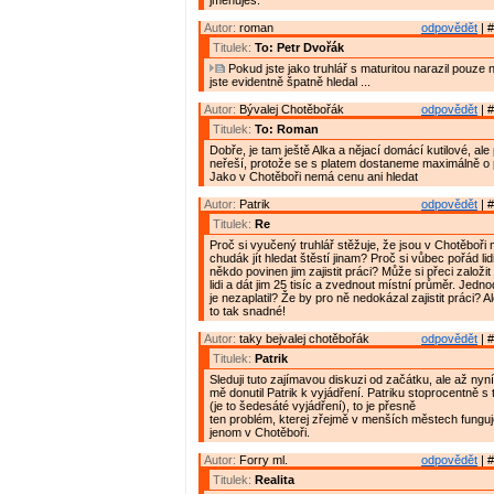
jmenuješ.
Autor:
roman
odpovědět
| #
Titulek:
To: Petr Dvořák
Pokud jste jako truhlář s maturitou narazil pouze n
jste evidentně špatně hledal ...
Autor:
Bývalej Chotěbořák
odpovědět
| #
Titulek:
To: Roman
Dobře, je tam ještě Alka a nějací domácí kutilové, ale 
neřeší, protože se s platem dostaneme maximálně o 
Jako v Chotěboři nemá cenu ani hledat
Autor:
Patrik
odpovědět
| #
Titulek:
Re
Proč si vyučený truhlář stěžuje, že jsou v Chotěboři 
chudák jít hledat štěstí jinam? Proč si vůbec pořád lidi
někdo povinen jim zajistit práci? Může si přeci založi
lidi a dát jim 25 tisíc a zvednout místní průměr. Jed
je nezaplatil? Že by pro ně nedokázal zajistit práci? A
to tak snadné!
Autor:
taky bejvalej chotěbořák
odpovědět
| #
Titulek:
Patrik
Sleduji tuto zajímavou diskuzi od začátku, ale až nyní
mě donutil Patrik k vyjádření. Patriku stoprocentně 
(je to šedesáté vyjádření), to je přesně
ten problém, kterej zřejmě v menších městech fungu
jenom v Chotěboři.
Autor:
Forry ml.
odpovědět
| #
Titulek:
Realita