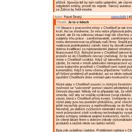
přiživit. Spousta lidí by tam našlo uplatnění, ale vázn
odpolední směny, prostě nic nejede. Takový autobus
ze Ždírce by řešil mnohé.
Autor:
Pavel Široký
odpovědět
| #2
Titulek:
Je to o lidech
Situace s pracovními místy v Chotěboři je tak tr
kruh. Asi se shodneme, že vinu nelze připisovat jed
straně, ale že na celkovou situaci mají vliv všechny
subjekty trhu práce - zaměstnavatelé, zaměstnanci a
mohu demonstrovat na příkladu naší firmy. Snažili js
realizovat podnikatelský záměr, který by dovolil zaměs
dobrou kvalifikací za nadstandardní platové ohodnoce
financované EU). Bohužel jsme v Chotěboři takové lidi
protože se do Chotěboře nevrací (nečekají, že by t
místo v Chotěboři vzniklo). Když už takového pracov
zjistíte, že nemá v místě adekvátní mimopracovní vyži
socio-kulturního prostředí v Chotěboři není nutné ps
komentáře). Když k tomu všemu připočteme "vstřícný
při řešení problémů při podnikání, asi se nikdo nebude
opuštění Chotěboře dnes vnímám jako konkureční v
Nízké platy v Chotěboři souvisí i s nízkými životními
možností se "uskromnit" pomocí vlastní pěstitelské 
činnosti obyvatel. Někdy mě to připadalo tak, že větš
omezila, než aby se snažila vyniknout (svoji zásluhu
závist, která v Chotěboři přímo kvete). Uvědomte si 
nízké platy jsou tou poslední překážkou, proč všechn
ještě nezavřely provozy a nepřestěhovaly se do Rum
Nicméně, po dalších zvýšeních minimální mzdy se ta
nové průmyslové zóně vzniknou technologicky vyspě
budou schopny odolávat asijské konkurenci, nevím, 
že cílené lákání firem s dobrým (nikoliv nízkonáklad
produktů a služeb nikdo na radnici neřeší.
Byla zde uváděna i radnice. Problémem radnice v Cho