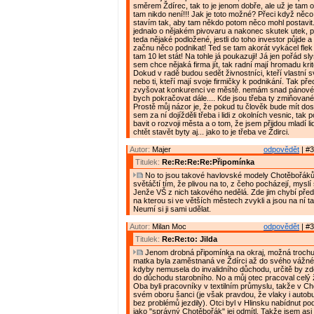
směrem Ždírec, tak to je jenom dobře, ale už je tam 
tam nikdo není!!! Jak je toto možné? Přeci když něco
stavím tak, aby tam někdo potom něco mohl postavit
jednalo o nějakém pivovaru a nakonec skutek utek, 
teda nějaké podložené, jestli do toho investor půjde 
začnu něco podnikat! Ted se tam akorát vykácel flek 
tam 10 let stát! Na tohle já poukazuji! Já jen pořád s
sem chce nějaká firma jít, tak radní mají hromadu kritér
Dokud v radě budou sedět živnostníci, kteří vlastní
nebo ti, kteří mají svoje firmičky k podnikání. Tak př
zvyšovat konkurenci ve městě. nemám snad pánové
bych pokračovat dále.... Kde jsou třeba ty zmiňova
Prostě můj názor je, že pokud tu člověk bude mít dos
sem za ní dojížděli třeba i lidi z okolních vesnic, t
bavit o rozvoji města a o tom, že jsem přijdou mladí l
chtět stavět byty aj... jako to je třeba ve Ždirci.
Autor:
Majer
odpovědět
| #3
Titulek:
Re:Re:Re:Re:Připomínka
No to jsou takové havlovské modely Chotěbořáků
světáčtí tím, že plivou na to, z čeho pocházejí, myslí 
Jenže VŠ z nich takového nedělá. Zde jim chybí pře
na kterou si ve větších městech zvykli a jsou na ní ta
Neumí si ji sami udělat.
Autor:
Milan Moc
odpovědět
| #3
Titulek:
Re:Re:to: Jilda
Jenom drobná připomínka na okraj, možná trochu
matka byla zaměstnaná ve Ždírci až do svého vážn
kdyby nemusela do invalidního důchodu, určitě by z
do důchodu starobního. No a můj otec pracoval celý ž
Oba byli pracovníky v textilním průmyslu, takže v Ch
svém oboru šanci (je však pravdou, že vlaky i autobu
bez problémů jezdily). Otci byl v Hlinsku nabídnut po
jako "správný Chotěbořák" jej odmítl. Takže jsem asi