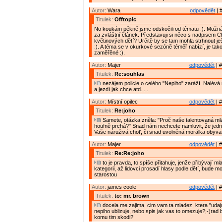
Autor:
Wara
odpovědět
| 
Titulek:
Offtopic
No koukám pěkně jsme odskočili od tématu :). Možná b
za zvláštní článek. Představuji si něco s nadpisem C
květinových dětí? Určitě by se tam mohla strhnout je
:). A téma se v okurkové sezóně téměř nabízí, je tak
zaměřěné :).
Autor:
Majer
odpovědět
| #
Titulek:
Re:souhlas
nezájem policie o celého "Nepiho" zaráží. Nalévá
a jezdí jak chce atd.....
Autor:
Místní opilec
odpovědět
| #
Titulek:
Re:joho
Samete, otázka zněla: "Proč naše talentovaná m
houfně prchá?" Snad nám nechcete namluvit, že jedn
Vaše náruživá choť, či snad uvolněná morálka obyvat
Autor:
Majer
odpovědět
| #
Titulek:
Re:Re:joho
to je pravda, to spíše přitahuje, jenže přibývají ml
kategorii, až lidovci prosadí hlasy podle dětí, bude 
starostou
Autor:
james coole
odpovědět
| #
Titulek:
to: mr. brown
docela me zajima, cim vam ta mladez, ktera "udajn
nepiho ublizuje, nebo spis jak vas to omezuje?;-)rad 
komu tim skodi?