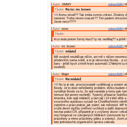
Autor:
JIMMY
odpovědět
| #
Titulek:
Re:to: mr. brown
Komu skodi?? Tak treba svemu zdravi. Zhuleny de
namesti. Treba niceni znacek?? Tim padem ohrozeni 
Jeste neco????
Autor:
oooo
odpovědět
| #
Titulek:
A co teda potom černý kluci? ty nic nedělaj?? a ještě se
Autor:
mr. brown
odpovědět
| #
Titulek:
mládež
Mě osobně neubližuje ničím, ani mě v ničem neomezuj
především sama sobě, a to je obrovská škoda... a co
baru - ještě bych zmínil hraní automatů 17tiletými (u 
osobně)
Autor:
Majer
odpovědět
| #
Titulek:
Re:mládež
No to je tak, provozovatelé vydělávají a ostatní ukl
škody. Je to dost neřešitelný problém, těžko budete
vymáhat škodu za to, že opil vandala a tomu pak nar
nemusí být jenom nezletilí). Typický případ je Sobíň
Amerika, kde opijí mládež( a tam pijí i 14 ti leté děti)
svozového autobusu vysadí na Chotěbořském náměstí
zejméne o práci policie, jak státní, tak městské. MP 
zrušit denní služby (měření rychlosti a další dopravn
nechat policii ČR, případně je o zvýšený dozor i ofici
noci fungovat ve zdvojených hlídkách (nemuselo by to
prázdniny a mimo prázdniny pátky a soboty). Jsem 
tato jednoduchá organizační úprava zabrala.