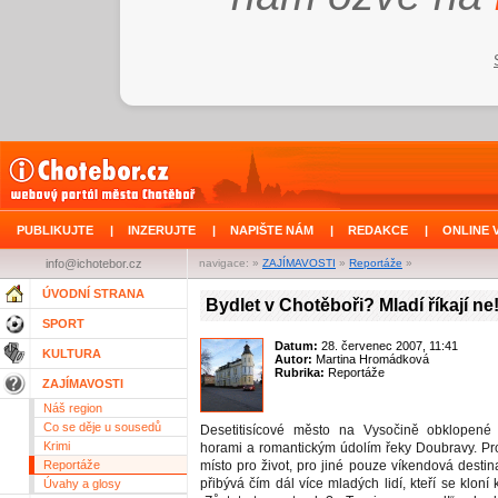
PUBLIKUJTE
|
INZERUJTE
|
NAPIŠTE NÁM
|
REDAKCE
|
ONLINE 
info@ichotebor.cz
navigace: »
ZAJÍMAVOSTI
»
Reportáže
»
ÚVODNÍ STRANA
Bydlet v Chotěboři? Mladí říkají ne
SPORT
Datum:
28. červenec 2007, 11:41
KULTURA
Autor:
Martina Hromádková
Rubrika:
Reportáže
ZAJÍMAVOSTI
Náš region
Co se děje u sousedů
Desetitisícové město na Vysočině obklopené 
Krimi
horami a romantickým údolím řeky Doubravy. Pro
Reportáže
místo pro život, pro jiné pouze víkendová desti
přibývá čím dál více mladých lidí, kteří se kloní 
Úvahy a glosy