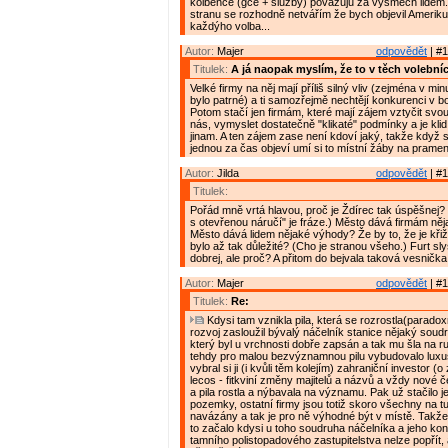
kolbence (gce + služby) považuju za výsměch lidem
stranu se rozhodně netvářím že bych objevil Ameriku,
každýho volba...
Autor:
Majer
odpovědět
| #1
Titulek:
A já naopak myslím, že to v těch volebníc
Velké firmy na něj mají příliš silný vliv (zejména v mi
bylo patrné) a ti samozřejmě nechtějí konkurenci v boj
Potom stačí jen firmám, které mají zájem vztyčit svo
nás, vymyslet dostatečně "klikaté" podmínky a je klid,
jinam. A ten zájem zase není kdoví jaký, takže když 
jednou za čas objeví umí si to místní žáby na prameni
Autor:
Jilda
odpovědět
| #1
Titulek:
Pořád mně vrtá hlavou, proč je Ždírec tak úspěšnej? (
s otevřenou náručí" je fráze.) Město dává firmám ně
Město dává lidem nějaké výhody? Že by to, že je kři
bylo až tak důležité? (Cho je stranou všeho.) Furt sly
dobrej, ale proč? A přitom do bejvala taková vesnička.
Autor:
Majer
odpovědět
| #1
Titulek:
Re:
Kdysi tam vznikla pila, která se rozrostla(paradox
rozvoj zasloužil bývalý náčelník stanice nějaký sou
který byl u vrchnosti dobře zapsán a tak mu šla na r
tehdy pro malou bezvýznamnou pilu vybudovalo luxus
vybral si ji (i kvůli těm kolejím) zahraniční investor (
lecos - fitkviní změny majitelů a názvů a vždy nové 
a pila rostla a nýbavala na významu. Pak už stačilo j
pozemky, ostatní firmy jsou totiž skoro všechny na tu
navázány a tak je pro ně výhodné být v místě. Takže 
to začalo kdysi u toho soudruha náčelníka a jeho kon
tamního polistopadového zastupitelstva nelze popřít,