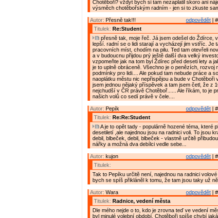
Chotěboři? vždyt bych si tam nezaplatil skoro ani nájem
výsměch chotěbořským radním - jen si to zkuste sam
Autor:
Přesně tak!!!
odpovědět
| #
Titulek:
Re:Student
přesně tak, moje řeč. Já jsem odešel do Ždírce, v
lepší. radní se o lidi starají a vycházejí jim vstříc. Je
pracovních míst, chodím na pilu. Ted tam otevřeli no
a v budoucnu přijdou prý ještě další dva velký investoř
vzpomeňte jak na tom byl Ždírec před deseti lety a j
je to uplně obráceně. Všechno je o penězích, rozvoj
podmínky pro lidi.... Ale pokud tam nebude práce a sol
naoplátku městu nic nepřispějou a bude v Chotěboři ve
jsem jednou nějaký příspěvek a tam jsem četl, že z 
nejchudší v ČR právě Chotěboř...... Ale říkám, to je 
našich volů co sedí právě v čele....
Autor:
Pepík
odpovědět
| #
Titulek:
Re:Re:Student
A je to opět tady - populárně hozené téma, které pl
desetiletí ,ale najednou jsou na radnici voli. To jsou 
debil, blbeček, debil, blbeček - vlastně určitě přibudou 
nářky a možná dva debílci vedle sebe...
Autor:
kujon
odpovědět
| #
Titulek:
Tak to Pepíku určitě není, najednou na radnici volov
bych se spíš přikláněl k tomu, že tam jsou taky už něko
Autor:
Wara
odpovědět
| #
Titulek:
Radnice, vedení města
Dle mého nejde o to, kdo je zrovna teď ve vedení měs
byl minulé volební období. Chotěboři spíše chybí jak