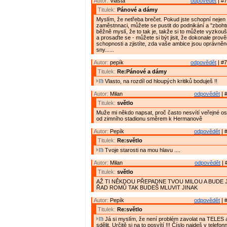
Autor:
Vlasta
odpovědět
| #7
Titulek:
Pánové a dámy
Myslím, že netřeba brečet. Pokud jste schopní nejen
zaměstnnaci, můžete se pustit do podnikání a "zbohtno
běžně myslí, že to tak je, takže si to můžete vyzkouš
a prosaďte se - můžete si být jisit, že dokonale prově
schopnosti a zjistíte, zda vaše ambice jsou oprávněn
sny......
Autor:
pepík
odpovědět
| #7
Titulek:
Re:Pánové a dámy
Vlasto, na rozdíl od hloupých kritiků boduješ !!
Autor:
Milan
odpovědět
| 
Titulek:
světlo
Muže mi někdo napsat, proč často nesvítí veřejné osv
od zimního stadionu směrem k Hermanově
Autor:
Pepík
odpovědět
| 
Titulek:
Re:světlo
Tvoje starosti na mou hlavu ....
Autor:
Milan
odpovědět
| 
Titulek:
světlo
AŽ TI NĚKDOU PŘEPADNE TVOU MILOU A BUDE 
ŘAD ROMŮ TAK BUDEŠ MLUVIT JINAK
Autor:
Pepík
odpovědět
| 
Titulek:
Re:světlo
Já si myslím, že není problém zavolat na TELES a
sdělit. Určitě si na to posvítí !!! Číslo najdeš v tele