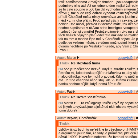
totiž zaměstnanost v malých firmách - jsou adaptabil
podmínky trhu atd. Až se jednoho dne majitel ždíreck
že to celé šoupne o 500 km dál východním směrem ( 
dřevu ), tak bude celý Ždírec vypadat velmi zajímavě
příteli, Chotěboř nešla nikdy srovnávat ani s jedním
měst - z mnoha příčin. Proč pořád všichni čekáte, ž
nebe? Jste mladí, přehled evidentně máte, tak něco 
nechte zaměstnat v té Alce nebo Interlignu, vstupte 
mzdový růst si vynuťte! Protože pánové, ruku na sr
těch Vašich bájných platů odečtete náklady na bydlen
tak na tom o mnoho lépe než v Chotěboři nejste. Jo 
bydlet ve velkém městě, se všemi možnostmi, které s
ovšem nechtějte po Městském úřadě, aby Vám z Cho
Prahu.
Autor:
Martin H.
odpovědět
| #
Titulek:
Re:Re:vlastí firma
ono je to všechno hezké, když tu tvrdíte založte si 
řekněte mi, kdo dneska půjčí truhlářovi na to, aby si 
malou dílničku, kde by mohl pracovat. Kdo mu půjčí na
atd...? Ono všechno něco stojí, ale 25 letému klukovi
banka nechce půjčit, když nemá čím ručit!!!!
Autor:
Patrik
odpovědět
| #
Titulek:
Re:Re:Re:vlastí firma
Martin H. - To zní logicky, takže když vy nejste s
od jiných to vyžadujete a ještě od nich chcete vysok
tomu dobře?
Autor:
Bejvalej Chotěbořák
odpovědět
| #
Titulek:
Lidičky já už bych to neřešil, je to všechno o ,,HAMT
a argumentujou to tím, že tady je průměrnej plat cca
dávali 14000. Hlavně to neberte , že bych si na něco 