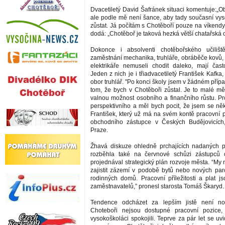
Dvacetiletý David Šafránek situaci komentuje:„Obč
ale podle mě není šance, aby tady současní vyso
zůstat. Já počítám s Chotěboří pouze na víkendy
dodá: „Chotěboř je taková hezká větší chatařská o
Dokonce i absolventi chotěbořského učilišt
zaměstnání mechanika, truhláře, obráběče kovů
elektrikáře nemuseli chodit daleko, mají čas
Jeden z nich je i třiadvacetiletý František Kafka,
obor truhlář. "Po konci školy jsem v žádném pří
tom, že bych v Chotěboři zůstal. Je to malé 
valnou možnost osobního a finančního růstu. Pr
perspektivního a měl bych pocit, že jsem se něk
František, který už má na svém kontě pracovní 
obchodního zástupce v Českých Budějovicích,
Praze.
Žhavá diskuze ohledně prchajících nadaných p
rozběhla také na červnové schůzi zástupců
projednával strategický plán rozvoje města. “
zajistit zázemí v podobě bytů nebo nových par
rodinných domů. Pracovní příležitosti a plat js
zaměstnavatelů,” pronesl starosta Tomáš Škaryd.
Tendence odcházet za lepším jistě není no
Choteboři nejsou dostupné pracovní pozice
vysokoškoláci spokojili. Teprve za pár let se uvi