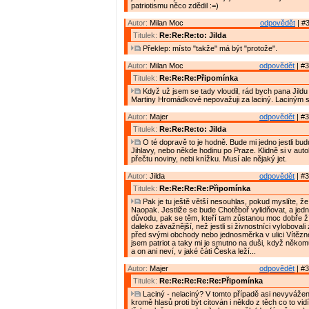
patriotismu něco zdědil :=)
Autor:
Milan Moc
odpovědět
| #3
Titulek:
Re:Re:Re:to: Jilda
Překlep: místo "takže" má být "protože".
Autor:
Milan Moc
odpovědět
| #3
Titulek:
Re:Re:Re:Připomínka
Když už jsem se tady vloudil, rád bych pana Jildu 
Martiny Hromádkové nepovažuji za laciný. Laciným 
Autor:
Majer
odpovědět
| #3
Titulek:
Re:Re:Re:to: Jilda
O té dopravě to je hodně. Bude mi jedno jestli budu
Jihlavy, nebo někde hodinu po Praze. Klidně si v aut
přečtu noviny, nebi knížku. Musí ale nějaký jet.
Autor:
Jilda
odpovědět
| #3
Titulek:
Re:Re:Re:Re:Připomínka
Pak je tu ještě větší nesouhlas, pokud myslíte, že
Naopak. Jestliže se bude Chotěboř vylidňovat, a jed
důvodu, pak se těm, kteří tam zůstanou moc dobře žít
daleko závažnější, než jestli si živnostníci vyloboval
před svými obchody nebo jednosměrka v ulici Vítězn
jsem patriot a taky mi je smutno na duši, když něko
a on ani neví, v jaké čáti Česka leží...
Autor:
Majer
odpovědět
| #3
Titulek:
Re:Re:Re:Re:Re:Připomínka
Laciný - nelaciný? V tomto případě asi nevyvážen
kromě hlasů proti být citován i někdo z těch co to vid