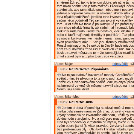
směrem Ždírec, tak to je jenom dobře, ale už je tam 
tam nikdo není!!! Jak je toto možné? Přeci když něco
stavím tak, aby tam někdo potom něco mohl postavit
jednalo o nějakém pivovaru a nakonec skutek utek, 
teda nějaké podložené, jestli do toho investor půjde 
začnu něco podnikat! Ted se tam akorát vykácel flek 
tam 10 let stát! Na tohle já poukazuji! Já jen pořád s
sem chce nějaká firma jít, tak radní mají hromadu kritér
Dokud v radě budou sedět živnostníci, kteří vlastní
nebo ti, kteří mají svoje firmičky k podnikání. Tak př
zvyšovat konkurenci ve městě. nemám snad pánové
bych pokračovat dále.... Kde jsou třeba ty zmiňova
Prostě můj názor je, že pokud tu člověk bude mít dos
sem za ní dojížděli třeba i lidi z okolních vesnic, t
bavit o rozvoji města a o tom, že jsem přijdou mladí l
chtět stavět byty aj... jako to je třeba ve Ždirci.
Autor:
Majer
odpovědět
| #3
Titulek:
Re:Re:Re:Re:Připomínka
No to jsou takové havlovské modely Chotěbořáků
světáčtí tím, že plivou na to, z čeho pocházejí, myslí 
Jenže VŠ z nich takového nedělá. Zde jim chybí pře
na kterou si ve větších městech zvykli a jsou na ní ta
Neumí si ji sami udělat.
Autor:
Milan Moc
odpovědět
| #3
Titulek:
Re:Re:to: Jilda
Jenom drobná připomínka na okraj, možná trochu
matka byla zaměstnaná ve Ždírci až do svého vážn
kdyby nemusela do invalidního důchodu, určitě by z
do důchodu starobního. No a můj otec pracoval celý ž
Oba byli pracovníky v textilním průmyslu, takže v Ch
svém oboru šanci (je však pravdou, že vlaky i autobu
bez problémů jezdily). Otci byl v Hlinsku nabídnut po
jako "správný Chotěbořák" jej odmítl. Takže jsem asi