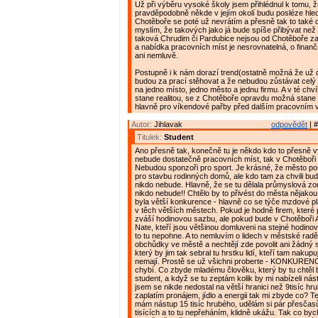
Už při výběru vysoké školy jsem přihlédnul k tomu, ž
pravděpodobně někde v jejím okolí budu posléze hleda
Chotěboře se poté už nevrátím a přesně tak to také 
myslím, že takových jako já bude spíše přibývat než
taková Chrudim či Pardubice nejsou od Chotěboře za
a nabídka pracovních míst je nesrovnatelná, o fina
ani nemluvě.
Postupně i k nám dorazí trend(ostatně možná že už do
budou za prací stěhovat a že nebudou zůstávat celý 
na jedno místo, jedno město a jednu firmu. A v té chvíl
stane realitou, se z Chotěboře opravdu možná stane
hlavně pro víkendové pařby před dalším pracovním 
Autor:
Jihlavak
odpovědět
| #
Titulek:
Student
Ano přesně tak, konečně tu je někdo kdo to přesně vy
nebude dostatečně pracovních míst, tak v Chotěboři
Nebudou sponzoři pro sport. Je krásné, že město p
pro stavbu rodinných domů, ale kdo tam za chvili bud
nikdo nebude. Hlavně, že se tu dělala průmyslová zo
nikdo nebude!! Chtělo by to přivést do města nějakou
byla větší konkurence - hlavně co se týče mzdové pla
v těch větších městech. Pokud je hodně firem, které po
zváší hodinovou sazbu, ale pokud bude v Chotěboři 
Nate, kteří jsou většinou domluveni na stejné hodino
to tu nepohne. A to nemluvím o lidech v městské radě,
obchůdky ve městě a nechtějí zde povolit ani žádný
který by jim tak sebral tu hrstku lidí, kteří tam nakupují
nemají. Prostě se už všichni proberte - KONKURENCE
chybí. Co zbyde mladému člověku, který by tu chtěl 
student, a když se tu zeptám kolik by mi nabízeli nást
jsem se nikde nedostal na větší hranici než 9tisíc hr
zaplatím pronájem, jídlo a energii tak mi zbyde co? Ted
mám nástup 15 tisíc hrubého, udělám si pár přesčas
tisících a to tu nepřeháním, klidně ukážu. Tak co byc