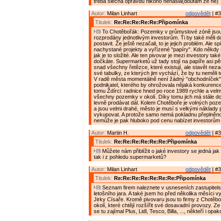
třeba slečna opravdu nikoho nenašla(doufám že ne)
Autor:
Milan Linhart
odpovědět
| #3
Titulek:
Re:Re:Re:Re:Re:Připomínka
To Chotěbořák: Pozemky v průmyslové zóně jsou j
rozprodány jednotlivým investorům. Ti by také měli d
postavit. Že ještě nezačali, to je jejich problém. Ale s
nachystané projekty a vyřízené "papíry". Kdo někdy n
jak je to složité. Ale ten pivovar je mezi investory tak
dočkáte. Supermarketů už tady stojí na papíře asi pět
snad všechny řetězce, které existují, ale stavět nezač
své tabulky, ze kterých jim vychází, že by tu neměli 
V radě města momentálně není žádný "obchodníček"
podnikatel, kterého by ohrožovala nějaká konkurence 
tomu Ždírci: radnice hned po roce 1989 rychle a velm
všechny pozemky v okolí. Díky tomu jich má stále do
levně prodávat dál. Kolem Chotěboře je volných po
a jsou velmi drahé, město je musí s velkými náklady
vykupovat. A protože samo nemá pokladnu přeplněno
nemůže je pak hluboko pod cenu nabízet investorům
Autor:
Martin H.
odpovědět
| #3
Titulek:
Re:Re:Re:Re:Re:Re:Připomínka
Můžete nám přiblížit o jaké investory se jedná jak
tak i z pohledu supermarketů?
Autor:
Milan Linhart
odpovědět
| #3
Titulek:
Re:Re:Re:Re:Re:Re:Re:Připomínka
Seznam firem naleznete v usneseních zastupitels
letošního jara. A také jsem ho před několika měsíci v
Jirky Císaře. Kromě pivovaru jsou to firmy z Chotěboř
okolí, které chtějí rozšířit své dosavadní provozy. 
se tu zajímal Plus, Lidl, Tesco, Billa, ..., někteří i opa