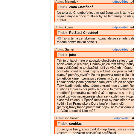
Autor:
Maverick
odpovědět
| #4
Titulek:
Zlatá Chotěboř
No to já do Chotěboře jezdím rád.Jsou tam krásný ž
nějaká najde a chce to!!!Prachy se tam válejí na ulici
sebrat.
Autor:
kujon
odpovědět
| #4
Titulek:
Re:Zlatá Chotěboř
Tak s těma ženskejma možná, ale že se tady válej 
to teda nevim nevim pane :)
Autor:
Samet
odpovědět
| #4
Titulek:
joho
Tak to chlapci máte pravdu,do chotěboře se jezdí z
paničkama,je jich plnej Chánov,nejen tam.Vždyť pátk
jsou vyhlášený,je to okatější neřli ve větších městech
opravdu povolný.Jinak nájmy v Chotíbce jsou už takh
platové poměry,myslím že tak polovina rodin tluče kl
to netluče klínem žena po večerech).Jo a chatovka u
že tak dobře jedna generace tam jezdí už jen na výk
Taky jezdím dělat přez týden a vracím se v pátek.Rod
si občas žínka skočí jinde? No co je to mezi chotěb
chotěboři je morálka uvolněná až to opravdu s...e.Na
začali žít,kdo nepaří,nežije,slaví se každé hovínko,pr
slast má zelenou.Připadá mi to jako by balo něco z o
květin,San Francisko a Dors,kouření hamnojů
(penys),trávy,tanec,prostě tak nějak se to asi vymkl
se Vám to stejné jako mě?
Autor:
mr. brown
odpovědět
| #
Titulek:
souhlas
co se týče trávy, stačí zajít do nepi baru, tam se tráv
velkém..... nezájem policajtů je zarážející