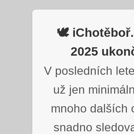
🕊️ iChotěbo
2025 ukonč
V posledních lete
už jen minimáln
mnoho dalších o
snadno sledova