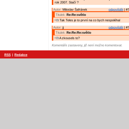
rok 2007. Stačí ?
Autor:
Miloslav Šafránek
odpovědět
| #7
Titulek:
Re:Re:světlo
Tak Teles je to první na co bych nespoléhal
Autor:
jj
odpovědět
| #7
Titulek:
Re:Re:Re:světlo
A zkousels to?
Komentáře zastaveny, již není možno komentovat.
RSS
|
Redakce