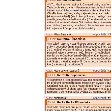
To: Martina Hromádková. Chcete-li psát, musíte s k
Tady bych ale s panem Mocem moc nesouhlasil, tohle
článek - proč lidi odcházejí je jedno z témat, které by
Chotěbořáky zajímat, a aby zajímalo, musí se o něm 
ještě provokativněji (konkrétní příklady). Jen bych v
usedlý, jste přece mladá autorka ( "nemám valnou 
a finančního růstu" vám určitě třiadvectiletý učen neře
moc dobře (promiňte, pane Moc), že tenhle interneto
takovým článkům prostor. A diskusi taky.
Autor:
Milan Stránský
odpovědět
| #2
Titulek:
Re:Re:Re:Připomínka
Každý názor je vlastně podle autora pravdivý, al
stálým podceňováním, nadáváním a osočováním. Já bu
že Chotěboř je krásné město s lidmi, kteří jsou vlast
podobní. A jsem dokonce hrdý, že jsem Chotěbořák!!
nevědí co je Chotěboř jim něvěřícně otáčím hlavou d
toto město trvale zapamatovali !! Co je to za Chotěbo
vykřikuje o městě to nejhorší ! Je to pouze brepta, k
který mě nestojí za odpověď!!
Autor:
Martina Hromádková
odpovědět
| #2
Titulek:
Re:Re:Re:Připomínka
Kdybych s kritikou nepočítala, tak podobné články
Po přečtení komentáře pana Moce jsem slyšela větu
Chotěboř rád, ale to, že ji mám rád mě neuživí." Takže
A třiadvacetiletý učeň mi toho řekl mnohem víc, já to 
formulaci a on mi pak ještě vyčítal, že jsem byla příliš
Autor:
chotěbořák
odpovědět
| #2
Titulek:
Re:Re:Re:Re:Připomínka
Podle mého názoru, přeci město vede nějaká rada,
musí nějak zodpovídat!!! To že, se udělala třeba pr