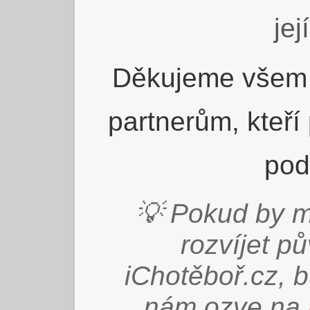
jej
Děkujeme všem 
partnerům, kteří
pod
💡 Pokud by m
rozvíjet p
iChotěboř.cz, 
nám ozve na