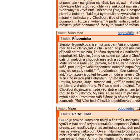
připomínalo - namátkou náměstí, kostel, atd ... A ti do
obyvatelé Města Ždírec, chtějí-li si nakoupit mají na 
"konzumy" a když chtějí někam na jídlo, tak 1 hospo
pizerií a bufetem. Takže já bych stále nazýval věci p
místní kritici kultury v Chotěboři, ti by si jistě kulturně
pošmákli ... To, že si vyběhám v parlamentu vyjímku
městem, ještě neznamená, že by to skutečně město b
Autor:
Milan Moc
odpovědět
| #2
Titulek:
Připomínka
Slečno Hromádková, jsem příznivcem Vašeho psaní.
moc hezké články,rád je čtu - a není to jenom můj náz
případě se mi ale zdá, že téma "bydlení v Chotěboři" j
populistické. Myslím, že by se stejně tak jako o Chotě
dalších malých a chudých městech a výsledek by byl
Máte určitě v řadě věcí pravdu, ale leze mi na nervy
klišé, pod kterým Vaši respondenti ochotně odpovídají,
pes, nic se tady neděje", "za všechno může radnice", 
atd.Tyto názory jsou teď hrozně v módě a nejen v Ch
si říci, že nejsou příliš objektivní. V této diskuzi si v
Patrika, Majera, Jildy, Romana atd., kteří se nebojí 
problém i z druhé strany. Plně se s nimi ztotožňuji. To
Chotěbořák, prožívám zde věci dobré i zlé a mám to
rád. Je to můj domov. Myslím, že se snažím pro něj u
mých silách. Proto mne Váš článek (a některé názory
zamrzel). Přeji Vám hodně hezkého publikování a vš
Autor:
Majer
odpovědět
| #2
Titulek:
Re:to: Jilda
To je pravda, kdysi ten bájný a čestný Pithart(nev
využil v jisté době svých kontaktů a dopomohl Ždírci k
přesto, že nesplňovalo snad ani jednu z platných pod
tam oslavován jako bůh. Ovšem titul město opravdu 
měla být stěží Městysem nic mimořádného nedělá. Pou
tam opravdu jsou. Škoda, že nikoho u nás nenapadlo