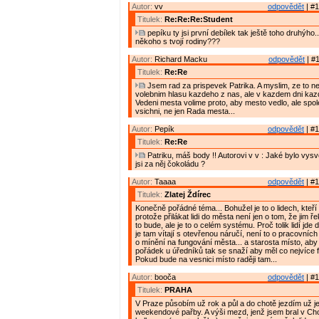
Autor:
vv
odpovědět
| #1
Titulek:
Re:Re:Re:Student
pepíku ty jsi první debílek tak ještě toho druhýho..
někoho s tvojí rodiny???
Autor:
Richard Macku
odpovědět
| #1
Titulek:
Re:Re
Jsem rad za prispevek Patrika. A myslim, ze to ne
volebnim hlasu kazdeho z nas, ale v kazdem dni kaz
Vedeni mesta volime proto, aby mesto vedlo, ale spo
vsichni, ne jen Rada mesta...
Autor:
Pepík
odpovědět
| #1
Titulek:
Re:Re
Patriku, máš body !! Autorovi v v : Jaké bylo vys
jsi za něj čokoládu ?
Autor:
Taaaa
odpovědět
| #1
Titulek:
Zlatej Ždírec
Konečně pořádné téma... Bohužel je to o lidech, kteří 
protože přilákat lidi do města není jen o tom, že jim ř
to bude, ale je to o celém systému. Proč tolik lidí jde
je tam vítají s otevřenou náručí, není to o pracovních p
o mínění na fungování města... a starosta místo, aby 
pořádek u úředníků tak se snaží aby měl co nejvíce f
Pokud bude na vesnici místo raději tam...
Autor:
booča
odpovědět
| #1
Titulek:
PRAHA
V Praze působím už rok a půl a do chotě jezdím už je
weekendové pařby. A výši mezd, jenž jsem bral v Ch