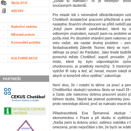
„Zůstat tu natrvalo? To je nesmysl!“ shod
ŠKOLSTVÍ
současných studentů.
ARCHIV
Pro mladé lidi s minimálně středoškolským vz
Chotěboři dostatečné pracovní příležitosti a po
naskytne, finanční ohodnocení se příliš neblíží je
Radniční okénko
„Když jsem sháněl zaměstnání, které by 
odborným znalostem, narazil jsem na problém 
Městská policie
počtu míst. Po dlouhém shánění jsem nakonec pr
Komunální politika
míru našel, ale nastal druhej problém – pení
šestadvacetiletý Zdeněk Tezner, který se nyní 
stěhuje za prací do Pardubic. Jako trvalé bydliš
ponechá město Chotěboř, aspoň prozatím. „Na
KULTURNÍ AKCE
místo, které by bylo odpovídajícím způ
ohodnoceno, je prakticky nemožný. S mizerným
vydržel tři roky a teď, ač nerad, musím odejít 
abych si konečně něco vydělal,“ zakončuje.
PARTNEŘI
Není divu, že i ostatní to táhne za prací a pen
Chotěbořáci studující vysokou školu se naučí ží
a často zde naleznou dobrou pracovní pozici již
během studia. Stejně tak platové podmínky jsou 
proto neexistuje důvod, proč se natrvalo vracet 
Pětadvacetiletá Eva Špinarová studuje 
ekonomickou v Praze a při studiu si vydělává
„Našla jsem tu dobrou práci, zatímco nabídka v 
omezená, proto nepočítám s tím, že bych se vrátil