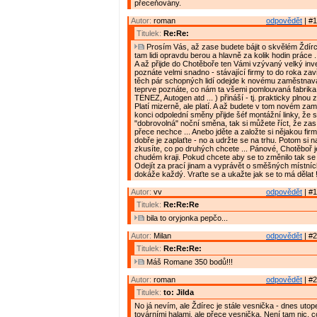
přeceňovány.
Autor:
roman
odpovědět
| #1
Titulek:
Re:Re:
Prosím Vás, až zase budete bájit o skvělém Ždírci,
tam lidi opravdu berou a hlavně za kolik hodin práce .
A až přijde do Chotěboře ten Vámi vzývaný velký inve
poznáte velmi snadno - stávající firmy to do roka zav
těch pár schopných lidí odejde k novému zaměstnava
teprve poznáte, co nám ta všemi pomlouvaná fabrik
TENEZ, Autogen atd ... ) přináší - tj. prakticky plnou
Platí mizerně, ale platí. A až budete v tom novém za
konci odpolední směny přijde šéf montážní linky, že 
"dobrovolná" noční směna, tak si můžete říct, že zas
přece nechce ... Anebo jděte a založte si nějakou firmu
dobře je zaplaťte - no a udržte se na trhu. Potom si n
zkusíte, co po druhých chcete ... Pánové, Chotěboř 
chudém kraji. Pokud chcete aby se to změnilo tak se 
Odejít za prací jinam a vyprávět o směšných místn
dokáže každý. Vraťte se a ukažte jak se to má dělat 
Autor:
vv
odpovědět
| #1
Titulek:
Re:Re:Re
bila to oryjonka pepčo...
Autor:
Milan
odpovědět
| #2
Titulek:
Re:Re:Re:
Máš Romane 350 bodů!!!
Autor:
roman
odpovědět
| #2
Titulek:
to: Jilda
No já nevím, ale Ždírec je stále vesnička - dnes uto
továrními halami, ale přece vesnička. Není tam nic, 