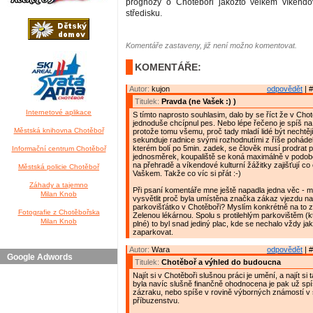
prognózy o Chotěboři jakožto velkém víkend
středisku.
Komentáře zastaveny, již není možno komentovat.
KOMENTÁŘE:
Autor:
kujon
odpovědět
| #
Titulek:
Pravda (ne Vašek :) )
Internetové aplikace
S tímto naprosto souhlasim, dalo by se říct že v Chot
jednoduše chcípnul pes. Nebo lépe řečeno je spíš na p
Městská knihovna Chotěboř
protože tomu všemu, proč tady mladí lidé být nechtěj
sekunduje radnice svými rozhodnutími z říše poháde
kterém bolí po 5min. zadek, se člověk musí prodrat p
Informační centrum Chotěboř
jednosměrek, koupaliště se koná maximálně v podo
na přehradě a víkendové kulturní žážitky zajišťují co
Městská policie Chotěboř
Vaškem. Takže co víc si přát :-)
Záhady a tajemno
Při psaní komentáře mne ještě napadla jedna věc - 
Milan Knob
vysvětlit proč byla umístěna značka zákaz vjezdu na
parkovišťátko v Chotěboři? Myslím konkrétně na to z
Fotografie z Chotěbořska
Zelenou lékárnou. Spolu s protilehlým parkovištěm (k
Milan Knob
plné) to byl snad jediný plac, kde se nechalo vždy ja
zaparkovat.
Autor:
Wara
odpovědět
| #
Google Adwords
Titulek:
Chotěboř a výhled do budoucna
Najít si v Chotěboři slušnou práci je umění, a najít si
byla navíc slušně finančně ohodnocena je pak už spí
zázraku, nebo spíše v rovině výborných známostí v
příbuzenstvu.