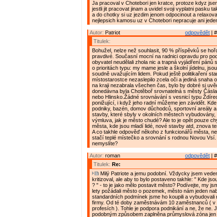
Ja pracoval v Chotebori jen kratce, protoze kdyz js
jestli jit pracovat jinam a uvidel svoji vyplatni pasku t
a do chotky si uz jezdim jenom odpocinout a relaxova
nejlepsich kamosu uz v Chotebori nepracuje ani jeden
Autor:
Patriot
odpovědět
| #
Titulek:
Bohužel, nelze než souhlasit, 90 % příspěvků se hořc
pravdivé. Současní mocní na radnici opravdu pro pod
obyvatel neudělali zhola nic a trapná vyjádření pánů 
o prioritách typu: my mame jesle a školní jídelnu, j
soudně uvažujícím lidem. Pokud ještě politikaření star
místostarostce nezaslepilo zcela oči a jediná snaha 
na kraji nezabrala všechen čas, bylo by dobré si uvě
donedávna byla Chotěboř srovnatelná s městy Čásl
nebo Hlinsko.Žádné srovnávání s vesnicí typu Ždírec
ponižující, i když jeho radní můžeme jen závidět. Kd
podniky, bazén, domov důchodců, sportovní areály a h
stavby, které sbyly v okolních městech vybudovány,
výmluva, jak je město chudé? Ale to je opět pouze ch
města, kde jsou mladí lidé, nové stavby atd, znova t
A co takhle odpověď někoho z funkcionářů města, n
stačí teplé místečko a srovnání s rodnou Novou Vsí.
nemyslíte?
Autor:
roman
odpovědět
| #
Titulek:
Re:
Milý Patriote a jemu podobní. Vždycky jsem vede
kritizoval, ale aby to bylo postaveno takhle: " Kde jso
? " - to je jako mělo postavit město? Podívejte, my j
lety požádali město o pozemek, město nám jeden nab
standardních podmínek jsme ho koupili a vybudovali 
firmy. Od té doby zaměstnávám 10 zaměstnanců ( v 
profesích ). Tohle je podpora podnikání a ne, že ne. J
podobným způsobem zaplněna průmyslová zóna jen d