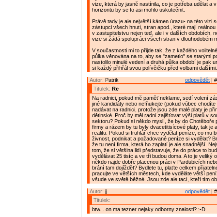
vize, která by jasně nastínila, co je potřeba udělat 
horizontu by se to asi mohlo uskutečnit.
Právě tady je ale největší kámen úrazu- na této vizi
zástupci všech hnutí, stran apod., které mají reálno
v zastupitelstvu nejen teď, ale i v dalších obdobích, 
vize si žádá spolupráci všech stran v dlouhodobém m
V součastnosti mi to přijde tak, že z každého voliteln
půlka věnována na to, aby se "zametlo" se starými p
nastolilo minulé vedení a druhá půlka období je pak 
si každý přihřál svou polívčičku před volbami dalšími. 
Autor:
Patrik
odpovědět
| #
Titulek:
Re
Na radnici, pokud mě paměť neklame, sedí volení zás
jiné kandidáty nebo nefňukejte (pokud vůbec chodíte
nadávat na radnici, protože jsou zde malé platy je p
dětinské. Proč by měl radní zajišťovat výši platů v 
sektoru? Pokud si někdo myslí, že by do Chotěboře p
firmy a rázem by tu byly dvacetitisícové platy, tak je
realitu. Pokud si truhlář chce vydělat peníze, co mu br
živnost, podnikat a požadované peníze si vydělat? B
že tu není firma, která ho zaplatí je ale snadnější. Ne
tom, že si většina lidí představuje, že do práce to bud
vydělávat 25 tisíc a ve tři budou doma. A to je veliký 
někdo najde dobře placenou práci v Pardubicích nebo
brání tam dojíždět? Bydlete tu, plaťte celkem přijatel
pracujte ve větších městech, kde vyděláte větší peníz
všude ve světě běžné. Jsou zde ale tací, kteří tím obj
Autor:
jj
odpovědět
| #
Titulek:
btw... on ma tezner nejaky odborny znalosti? :-D