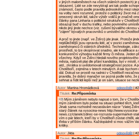
v jiných maloměstech na všech státních postech) je 
obsazení. Lidé se zde nevybírají ani tak podle schopn
známostí, často podle pravidla jednookého mezi slep
na volby není rozumné, protože o politický život má
omezený okruh lidí, takže výběr voličů je značně om
články pana Linharta o politické struktuře v Chotěboř
obsazují buď v duchu trafiky, nebo povinného umístěn
nikdo jiný jinde nechce (viz. rušení bývalého okresu 
"zájem" bývalých pracovníků o umístění do Chotěboř
A proč to jinde (např. ve Ždírci) jde jinak. Protože jin
nejdůležitější jsou opravdu lidé, ať v pozici zaměstnav
zaměstnanců či státních úředníků. Technologie, zák
prostředí, to lze okopírovat snadno, ale kvalifikace a m
konkurenční výhodou každé firmy či města. Jeden př
všechny. Když ve Ždírci hledali nového projektovéh
města, nabízeli plat dle přání kandidáta, byt v místě
atd., zkrátka si uvědomovali strategičnost pozice. A p
Chotěboří, zejména v letech minulých. A tak bychom
dál. Dokud se prostě na radnici v Chotěboři nezačno
pravidla, že dobrý manažer se pozná podle toho, že 
sehnat a řídit lidi lepší než je on sám, situace se nezl
Autor:
Martina Hromádková
odpovědět
| #2
Titulek:
Re:Připomínka
Mým záměrem nebylo napsat o tom, že v Chotěboř
mým záměrem bylo podat na situaci pohled těch, kteří 
Jinak sama rozhodně nezastávám názor "zlatej Ždírec
starý článek na vysocina-news http://www.vysocina-
news.cz/clanek/zdirec-se-rozrusta-supermarket-stale
vím o pár lidech, kteří by v Chotěboři zůstat chtěli, a
třeba v příštím článku. Každopádně si moc vážím V
kritiky.
Autor:
Jilda
odpovědět
| #2
Titulek:
Re:Re:Připomínka