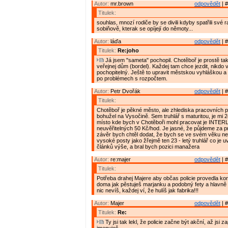
Autor:
mr.brown
odpovědět
| #
Titulek:
souhlas, mnozí rodiče by se divili kdyby spatřili své ra
sobiňově, kterak se opíjejí do němoty...
Autor:
láďa
odpovědět
| #
Titulek:
Re:joho
Já jsem "sameta" pochopil. Chotěboř je prostě tak
veřejnej dům (bordel). Každej tam chce jezdit, nikdo v
pochopitelný. Ještě to upravit městskou vyhláškou a
po problémech s rozpočtem.
Autor:
Petr Dvořák
odpovědět
| #
Titulek:
Chotěboř je pěkné město, ale zhlediska pracovních pří
bohužel na Vysočině. Sem truhlář s maturitou, je mi 24
místo kde bych v Chotěboři mohl pracovat je INTE
neuvěřitelných 50 Kč/hod. Je jasné, že půjdeme za p
závěr bych chtěl dodat, že bych se ve svém věku ne
vysoké posty jako žřejmě ten 23 - letý truhlář co je 
článků výše, a bral bych pozici manažera
Autor:
re:majer
odpovědět
| #
Titulek:
Potřeba drahej Majere aby občas policie provedla kon
doma jak pěstuješ marjanku a podobný fety a hlavně 
nic nevíš, každej ví, že hulíš jak fabrika!!!
Autor:
Majer
odpovědět
| #
Titulek:
Re:
Ty jsi tak lekl, že policie začne být akční, až jsi 