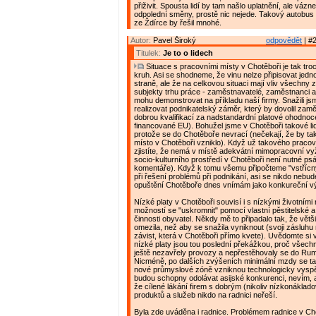
přiživit. Spousta lidí by tam našlo uplatnění, ale vázn
odpolední směny, prostě nic nejede. Takový autobus
ze Ždírce by řešil mnohé.
Autor:
Pavel Široký
odpovědět
| #2
Titulek:
Je to o lidech
Situace s pracovními místy v Chotěboři je tak tr
kruh. Asi se shodneme, že vinu nelze připisovat jed
straně, ale že na celkovou situaci mají vliv všechny
subjekty trhu práce - zaměstnavatelé, zaměstnanci a
mohu demonstrovat na příkladu naší firmy. Snažili js
realizovat podnikatelský záměr, který by dovolil zaměs
dobrou kvalifikací za nadstandardní platové ohodnoce
financované EU). Bohužel jsme v Chotěboři takové lidi
protože se do Chotěboře nevrací (nečekají, že by t
místo v Chotěboři vzniklo). Když už takového pracov
zjistíte, že nemá v místě adekvátní mimopracovní vyži
socio-kulturního prostředí v Chotěboři není nutné ps
komentáře). Když k tomu všemu připočteme "vstřícný
při řešení problémů při podnikání, asi se nikdo nebude
opuštění Chotěboře dnes vnímám jako konkureční v
Nízké platy v Chotěboři souvisí i s nízkými životními
možností se "uskromnit" pomocí vlastní pěstitelské 
činnosti obyvatel. Někdy mě to připadalo tak, že větš
omezila, než aby se snažila vyniknout (svoji zásluhu
závist, která v Chotěboři přímo kvete). Uvědomte si 
nízké platy jsou tou poslední překážkou, proč všechn
ještě nezavřely provozy a nepřestěhovaly se do Rum
Nicméně, po dalších zvýšeních minimální mzdy se ta
nové průmyslové zóně vzniknou technologicky vyspě
budou schopny odolávat asijské konkurenci, nevím, 
že cílené lákání firem s dobrým (nikoliv nízkonáklad
produktů a služeb nikdo na radnici neřeší.
Byla zde uváděna i radnice. Problémem radnice v Cho