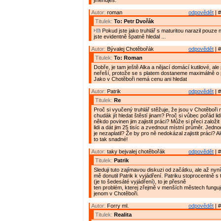
jmenuješ.
Autor:
roman
odpovědět
| #
Titulek:
To: Petr Dvořák
Pokud jste jako truhlář s maturitou narazil pouze n
jste evidentně špatně hledal ...
Autor:
Bývalej Chotěbořák
odpovědět
| #
Titulek:
To: Roman
Dobře, je tam ještě Alka a nějací domácí kutilové, ale 
neřeší, protože se s platem dostaneme maximálně o 
Jako v Chotěboři nemá cenu ani hledat
Autor:
Patrik
odpovědět
| #
Titulek:
Re
Proč si vyučený truhlář stěžuje, že jsou v Chotěboři 
chudák jít hledat štěstí jinam? Proč si vůbec pořád lidi
někdo povinen jim zajistit práci? Může si přeci založi
lidi a dát jim 25 tisíc a zvednout místní průměr. Jed
je nezaplatil? Že by pro ně nedokázal zajistit práci? A
to tak snadné!
Autor:
taky bejvalej chotěbořák
odpovědět
| #
Titulek:
Patrik
Sleduji tuto zajímavou diskuzi od začátku, ale až nyní
mě donutil Patrik k vyjádření. Patriku stoprocentně 
(je to šedesáté vyjádření), to je přesně
ten problém, kterej zřejmě v menších městech fungu
jenom v Chotěboři.
Autor:
Forry ml.
odpovědět
| #
Titulek:
Realita