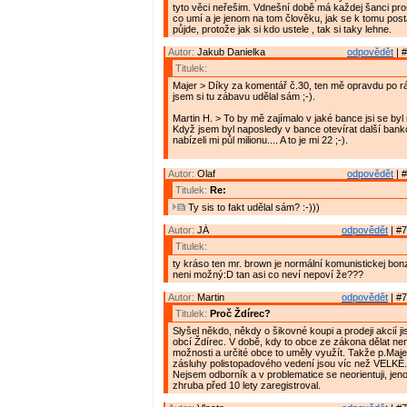
tyto věci neřešim. Vdnešní době má každej šanci pro
co umí a je jenom na tom člověku, jak se k tomu posta
půjde, protože jak si kdo ustele , tak si taky lehne.
Autor:
Jakub Danielka
odpovědět
| #
Titulek:
Majer > Díky za komentář č.30, ten mě opravdu po r
jsem si tu zábavu udělal sám ;-).
Martin H. > To by mě zajímalo v jaké bance jsi se byl
Když jsem byl naposledy v bance otevírat další bank
nabízeli mi půl milionu.... A to je mi 22 ;-).
Autor:
Olaf
odpovědět
| #
Titulek:
Re:
Ty sis to fakt udělal sám? :-)))
Autor:
JÁ
odpovědět
| #7
Titulek:
ty kráso ten mr. brown je normální komunistickej bonz
neni možný:D tan asi co neví nepoví že???
Autor:
Martin
odpovědět
| #7
Titulek:
Proč Ždírec?
Slyšel někdo, někdy o šikovné koupi a prodeji akcií j
obcí Ždírec. V době, kdy to obce ze zákona dělat nemo
možnosti a určité obce to uměly využít. Takže p.Majer
zásluhy polistopadového vedení jsou víc než VELKÉ.
Nejsem odborník a v problematice se neorientuji, je
zhruba před 10 lety zaregistroval.