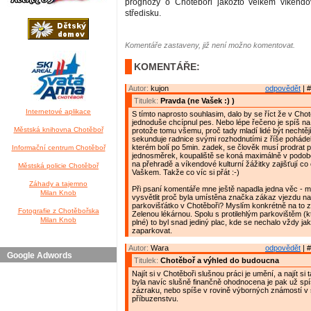
prognózy o Chotěboři jakožto velkém víkend
středisku.
Komentáře zastaveny, již není možno komentovat.
KOMENTÁŘE:
Autor:
kujon
odpovědět
| #
Titulek:
Pravda (ne Vašek :) )
Internetové aplikace
S tímto naprosto souhlasim, dalo by se říct že v Chot
jednoduše chcípnul pes. Nebo lépe řečeno je spíš na p
Městská knihovna Chotěboř
protože tomu všemu, proč tady mladí lidé být nechtěj
sekunduje radnice svými rozhodnutími z říše poháde
kterém bolí po 5min. zadek, se člověk musí prodrat p
Informační centrum Chotěboř
jednosměrek, koupaliště se koná maximálně v podo
na přehradě a víkendové kulturní žážitky zajišťují co
Městská policie Chotěboř
Vaškem. Takže co víc si přát :-)
Záhady a tajemno
Při psaní komentáře mne ještě napadla jedna věc - 
Milan Knob
vysvětlit proč byla umístěna značka zákaz vjezdu na
parkovišťátko v Chotěboři? Myslím konkrétně na to z
Fotografie z Chotěbořska
Zelenou lékárnou. Spolu s protilehlým parkovištěm (k
Milan Knob
plné) to byl snad jediný plac, kde se nechalo vždy ja
zaparkovat.
Autor:
Wara
odpovědět
| #
Google Adwords
Titulek:
Chotěboř a výhled do budoucna
Najít si v Chotěboři slušnou práci je umění, a najít si
byla navíc slušně finančně ohodnocena je pak už spí
zázraku, nebo spíše v rovině výborných známostí v
příbuzenstvu.