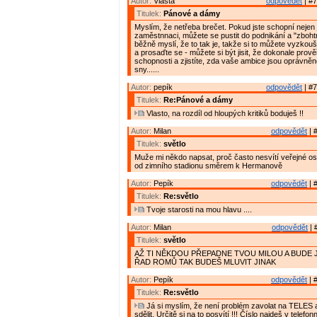
Autor:
Vlasta
odpovědět
| #7
Titulek:
Pánové a dámy
Myslím, že netřeba brečet. Pokud jste schopní nejen
zaměstnnaci, můžete se pustit do podnikání a "zbohtno
běžně myslí, že to tak je, takže si to můžete vyzkouš
a prosaďte se - můžete si být jisit, že dokonale prově
schopnosti a zjistíte, zda vaše ambice jsou oprávněn
sny......
Autor:
pepík
odpovědět
| #7
Titulek:
Re:Pánové a dámy
Vlasto, na rozdíl od hloupých kritiků boduješ !!
Autor:
Milan
odpovědět
| 
Titulek:
světlo
Muže mi někdo napsat, proč často nesvítí veřejné osv
od zimního stadionu směrem k Hermanově
Autor:
Pepík
odpovědět
| 
Titulek:
Re:světlo
Tvoje starosti na mou hlavu ....
Autor:
Milan
odpovědět
| 
Titulek:
světlo
AŽ TI NĚKDOU PŘEPADNE TVOU MILOU A BUDE 
ŘAD ROMŮ TAK BUDEŠ MLUVIT JINAK
Autor:
Pepík
odpovědět
| 
Titulek:
Re:světlo
Já si myslím, že není problém zavolat na TELES a
sdělit. Určitě si na to posvítí !!! Číslo najdeš v tele