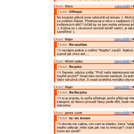
Autor:
Wara
odpovědět
| 
Titulek:
Offtopic
No koukám pěkně jsme odskočili od tématu :). Možná b
za zvláštní článek. Představuji si něco s nadpisem C
květinových dětí? Určitě by se tam mohla strhnout je
:). A téma se v okurkové sezóně téměř nabízí, je tak
zaměřěné :).
Autor:
Majer
odpovědět
| #
Titulek:
Re:souhlas
nezájem policie o celého "Nepiho" zaráží. Nalévá
a jezdí jak chce atd.....
Autor:
Místní opilec
odpovědět
| #
Titulek:
Re:joho
Samete, otázka zněla: "Proč naše talentovaná m
houfně prchá?" Snad nám nechcete namluvit, že jedn
Vaše náruživá choť, či snad uvolněná morálka obyvat
Autor:
Majer
odpovědět
| #
Titulek:
Re:Re:joho
to je pravda, to spíše přitahuje, jenže přibývají ml
kategorii, až lidovci prosadí hlasy podle dětí, bude 
starostou
Autor:
james coole
odpovědět
| #
Titulek:
to: mr. brown
docela me zajima, cim vam ta mladez, ktera "udajn
nepiho ublizuje, nebo spis jak vas to omezuje?;-)rad 
komu tim skodi?