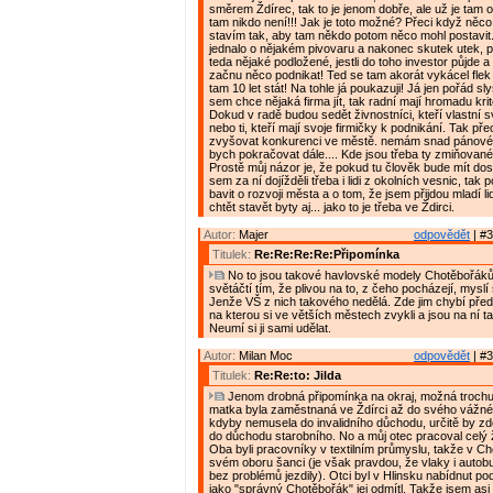
směrem Ždírec, tak to je jenom dobře, ale už je tam 
tam nikdo není!!! Jak je toto možné? Přeci když něco
stavím tak, aby tam někdo potom něco mohl postavit
jednalo o nějakém pivovaru a nakonec skutek utek, 
teda nějaké podložené, jestli do toho investor půjde 
začnu něco podnikat! Ted se tam akorát vykácel flek 
tam 10 let stát! Na tohle já poukazuji! Já jen pořád s
sem chce nějaká firma jít, tak radní mají hromadu kritér
Dokud v radě budou sedět živnostníci, kteří vlastní
nebo ti, kteří mají svoje firmičky k podnikání. Tak př
zvyšovat konkurenci ve městě. nemám snad pánové
bych pokračovat dále.... Kde jsou třeba ty zmiňova
Prostě můj názor je, že pokud tu člověk bude mít dos
sem za ní dojížděli třeba i lidi z okolních vesnic, t
bavit o rozvoji města a o tom, že jsem přijdou mladí l
chtět stavět byty aj... jako to je třeba ve Ždirci.
Autor:
Majer
odpovědět
| #3
Titulek:
Re:Re:Re:Re:Připomínka
No to jsou takové havlovské modely Chotěbořáků
světáčtí tím, že plivou na to, z čeho pocházejí, myslí 
Jenže VŠ z nich takového nedělá. Zde jim chybí pře
na kterou si ve větších městech zvykli a jsou na ní ta
Neumí si ji sami udělat.
Autor:
Milan Moc
odpovědět
| #3
Titulek:
Re:Re:to: Jilda
Jenom drobná připomínka na okraj, možná trochu
matka byla zaměstnaná ve Ždírci až do svého vážn
kdyby nemusela do invalidního důchodu, určitě by z
do důchodu starobního. No a můj otec pracoval celý ž
Oba byli pracovníky v textilním průmyslu, takže v Ch
svém oboru šanci (je však pravdou, že vlaky i autobu
bez problémů jezdily). Otci byl v Hlinsku nabídnut po
jako "správný Chotěbořák" jej odmítl. Takže jsem asi