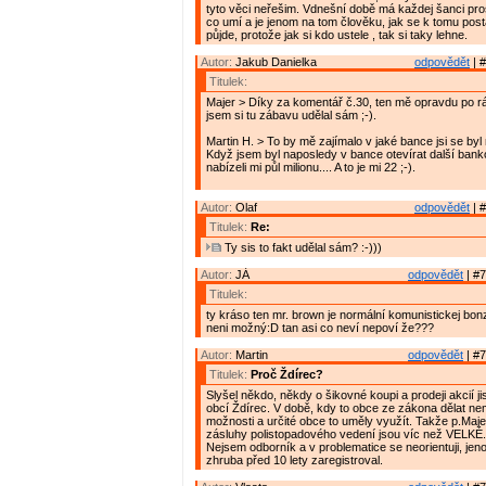
tyto věci neřešim. Vdnešní době má každej šanci pro
co umí a je jenom na tom člověku, jak se k tomu posta
půjde, protože jak si kdo ustele , tak si taky lehne.
Autor:
Jakub Danielka
odpovědět
| #
Titulek:
Majer > Díky za komentář č.30, ten mě opravdu po r
jsem si tu zábavu udělal sám ;-).
Martin H. > To by mě zajímalo v jaké bance jsi se byl
Když jsem byl naposledy v bance otevírat další bank
nabízeli mi půl milionu.... A to je mi 22 ;-).
Autor:
Olaf
odpovědět
| #
Titulek:
Re:
Ty sis to fakt udělal sám? :-)))
Autor:
JÁ
odpovědět
| #7
Titulek:
ty kráso ten mr. brown je normální komunistickej bonz
neni možný:D tan asi co neví nepoví že???
Autor:
Martin
odpovědět
| #7
Titulek:
Proč Ždírec?
Slyšel někdo, někdy o šikovné koupi a prodeji akcií j
obcí Ždírec. V době, kdy to obce ze zákona dělat nemo
možnosti a určité obce to uměly využít. Takže p.Majer
zásluhy polistopadového vedení jsou víc než VELKÉ.
Nejsem odborník a v problematice se neorientuji, je
zhruba před 10 lety zaregistroval.