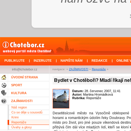
PUBLIKUJTE
|
INZERUJTE
|
NAPIŠTE NÁM
|
REDAKCE
|
ONLINE 
info@ichotebor.cz
navigace: »
ZAJÍMAVOSTI
»
Reportáže
»
ÚVODNÍ STRANA
Bydlet v Chotěboři? Mladí říkají ne
SPORT
Datum:
28. červenec 2007, 11:41
KULTURA
Autor:
Martina Hromádková
Rubrika:
Reportáže
ZAJÍMAVOSTI
Náš region
Co se děje u sousedů
Desetitisícové město na Vysočině obklopené 
Krimi
horami a romantickým údolím řeky Doubravy. Pro
Reportáže
místo pro život, pro jiné pouze víkendová desti
přibývá čím dál více mladých lidí, kteří se kloní 
Úvahy a glosy