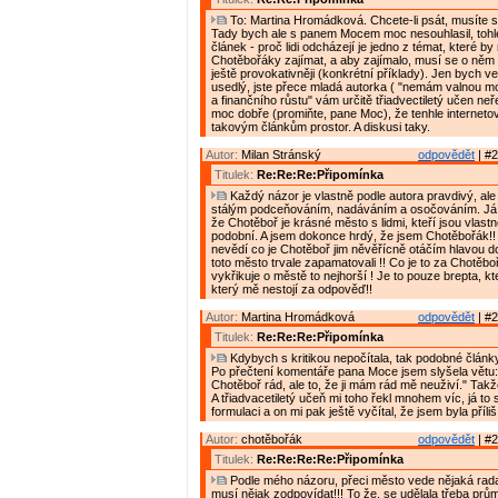
To: Martina Hromádková. Chcete-li psát, musíte s k
Tady bych ale s panem Mocem moc nesouhlasil, tohle
článek - proč lidi odcházejí je jedno z témat, které by
Chotěbořáky zajímat, a aby zajímalo, musí se o něm 
ještě provokativněji (konkrétní příklady). Jen bych v
usedlý, jste přece mladá autorka ( "nemám valnou 
a finančního růstu" vám určitě třiadvectiletý učen neře
moc dobře (promiňte, pane Moc), že tenhle interneto
takovým článkům prostor. A diskusi taky.
Autor:
Milan Stránský
odpovědět
| #2
Titulek:
Re:Re:Re:Připomínka
Každý názor je vlastně podle autora pravdivý, al
stálým podceňováním, nadáváním a osočováním. Já bu
že Chotěboř je krásné město s lidmi, kteří jsou vlast
podobní. A jsem dokonce hrdý, že jsem Chotěbořák!!
nevědí co je Chotěboř jim něvěřícně otáčím hlavou d
toto město trvale zapamatovali !! Co je to za Chotěbo
vykřikuje o městě to nejhorší ! Je to pouze brepta, k
který mě nestojí za odpověď!!
Autor:
Martina Hromádková
odpovědět
| #2
Titulek:
Re:Re:Re:Připomínka
Kdybych s kritikou nepočítala, tak podobné články
Po přečtení komentáře pana Moce jsem slyšela větu
Chotěboř rád, ale to, že ji mám rád mě neuživí." Takže
A třiadvacetiletý učeň mi toho řekl mnohem víc, já to 
formulaci a on mi pak ještě vyčítal, že jsem byla příliš
Autor:
chotěbořák
odpovědět
| #2
Titulek:
Re:Re:Re:Re:Připomínka
Podle mého názoru, přeci město vede nějaká rada,
musí nějak zodpovídat!!! To že, se udělala třeba pr