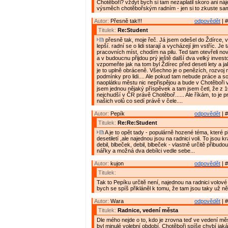
Chotěboři? vždyt bych si tam nezaplatil skoro ani nájem
výsměch chotěbořským radním - jen si to zkuste sam
Autor:
Přesně tak!!!
odpovědět
| #
Titulek:
Re:Student
přesně tak, moje řeč. Já jsem odešel do Ždírce, v
lepší. radní se o lidi starají a vycházejí jim vstříc. Je
pracovních míst, chodím na pilu. Ted tam otevřeli no
a v budoucnu přijdou prý ještě další dva velký investoř
vzpomeňte jak na tom byl Ždírec před deseti lety a j
je to uplně obráceně. Všechno je o penězích, rozvoj
podmínky pro lidi.... Ale pokud tam nebude práce a sol
naoplátku městu nic nepřispějou a bude v Chotěboři ve
jsem jednou nějaký příspěvek a tam jsem četl, že z 
nejchudší v ČR právě Chotěboř...... Ale říkám, to je 
našich volů co sedí právě v čele....
Autor:
Pepík
odpovědět
| #
Titulek:
Re:Re:Student
A je to opět tady - populárně hozené téma, které pl
desetiletí ,ale najednou jsou na radnici voli. To jsou 
debil, blbeček, debil, blbeček - vlastně určitě přibudou 
nářky a možná dva debílci vedle sebe...
Autor:
kujon
odpovědět
| #
Titulek:
Tak to Pepíku určitě není, najednou na radnici volov
bych se spíš přikláněl k tomu, že tam jsou taky už něko
Autor:
Wara
odpovědět
| #
Titulek:
Radnice, vedení města
Dle mého nejde o to, kdo je zrovna teď ve vedení měs
byl minulé volební období. Chotěboři spíše chybí jak