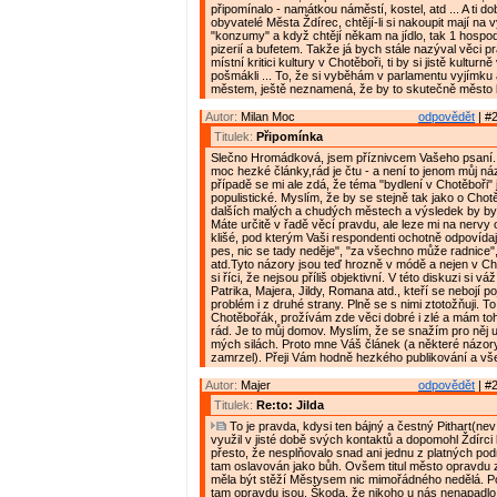
připomínalo - namátkou náměstí, kostel, atd ... A ti do
obyvatelé Města Ždírec, chtějí-li si nakoupit mají na 
"konzumy" a když chtějí někam na jídlo, tak 1 hospo
pizerií a bufetem. Takže já bych stále nazýval věci p
místní kritici kultury v Chotěboři, ti by si jistě kulturně
pošmákli ... To, že si vyběhám v parlamentu vyjímku
městem, ještě neznamená, že by to skutečně město b
Autor:
Milan Moc
odpovědět
| #2
Titulek:
Připomínka
Slečno Hromádková, jsem příznivcem Vašeho psaní.
moc hezké články,rád je čtu - a není to jenom můj náz
případě se mi ale zdá, že téma "bydlení v Chotěboři" j
populistické. Myslím, že by se stejně tak jako o Chotě
dalších malých a chudých městech a výsledek by byl
Máte určitě v řadě věcí pravdu, ale leze mi na nervy
klišé, pod kterým Vaši respondenti ochotně odpovídají,
pes, nic se tady neděje", "za všechno může radnice", 
atd.Tyto názory jsou teď hrozně v módě a nejen v Ch
si říci, že nejsou příliš objektivní. V této diskuzi si v
Patrika, Majera, Jildy, Romana atd., kteří se nebojí 
problém i z druhé strany. Plně se s nimi ztotožňuji. To
Chotěbořák, prožívám zde věci dobré i zlé a mám to
rád. Je to můj domov. Myslím, že se snažím pro něj u
mých silách. Proto mne Váš článek (a některé názory
zamrzel). Přeji Vám hodně hezkého publikování a vš
Autor:
Majer
odpovědět
| #2
Titulek:
Re:to: Jilda
To je pravda, kdysi ten bájný a čestný Pithart(nev
využil v jisté době svých kontaktů a dopomohl Ždírci k
přesto, že nesplňovalo snad ani jednu z platných pod
tam oslavován jako bůh. Ovšem titul město opravdu 
měla být stěží Městysem nic mimořádného nedělá. Pou
tam opravdu jsou. Škoda, že nikoho u nás nenapadlo