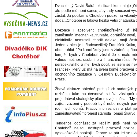
Dvacetiletý David Šafránek situaci komentuje:„Obč
ale podle mě není šance, aby tady současní vyso
zůstat. Já počítám s Chotěboří pouze na víkendy
dodá: „Chotěboř je taková hezká větší chatařská o
Dokonce i absolventi chotěbořského učilišt
zaměstnání mechanika, truhláře, obráběče kovů
elektrikáře nemuseli chodit daleko, mají čas
Jeden z nich je i třiadvacetiletý František Kafka,
obor truhlář. "Po konci školy jsem v žádném pří
tom, že bych v Chotěboři zůstal. Je to malé 
valnou možnost osobního a finančního růstu. Pr
perspektivního a měl bych pocit, že jsem se něk
František, který už má na svém kontě pracovní 
obchodního zástupce v Českých Budějovicích,
Praze.
Žhavá diskuze ohledně prchajících nadaných p
rozběhla také na červnové schůzi zástupců
projednával strategický plán rozvoje města. “
zajistit zázemí v podobě bytů nebo nových par
rodinných domů. Pracovní příležitosti a plat js
zaměstnavatelů,” pronesl starosta Tomáš Škaryd.
Tendence odcházet za lepším jistě není no
Choteboři nejsou dostupné pracovní pozice
vysokoškoláci spokojili. Teprve za pár let se uvi