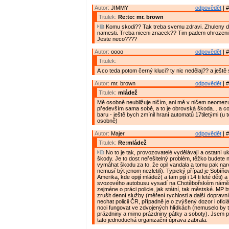
Autor:
JIMMY
odpovědět
| #
Titulek:
Re:to: mr. brown
Komu skodi?? Tak treba svemu zdravi. Zhuleny de
namesti. Treba niceni znacek?? Tim padem ohrozeni 
Jeste neco????
Autor:
oooo
odpovědět
| #
Titulek:
A co teda potom černý kluci? ty nic nedělaj?? a ještě se
Autor:
mr. brown
odpovědět
| #
Titulek:
mládež
Mě osobně neubližuje ničím, ani mě v ničem neomezuj
především sama sobě, a to je obrovská škoda... a co
baru - ještě bych zmínil hraní automatů 17tiletými (u 
osobně)
Autor:
Majer
odpovědět
| #
Titulek:
Re:mládež
No to je tak, provozovatelé vydělávají a ostatní ukl
škody. Je to dost neřešitelný problém, těžko budete
vymáhat škodu za to, že opil vandala a tomu pak nar
nemusí být jenom nezletilí). Typický případ je Sobíň
Amerika, kde opijí mládež( a tam pijí i 14 ti leté děti)
svozového autobusu vysadí na Chotěbořském náměstí
zejméne o práci policie, jak státní, tak městské. MP 
zrušit denní služby (měření rychlosti a další dopravn
nechat policii ČR, případně je o zvýšený dozor i ofici
noci fungovat ve zdvojených hlídkách (nemuselo by to
prázdniny a mimo prázdniny pátky a soboty). Jsem 
tato jednoduchá organizační úprava zabrala.