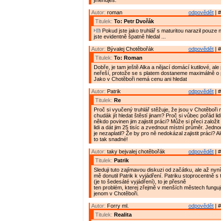
jmenuješ.
Autor:
roman
odpovědět
| #
Titulek:
To: Petr Dvořák
Pokud jste jako truhlář s maturitou narazil pouze n
jste evidentně špatně hledal ...
Autor:
Bývalej Chotěbořák
odpovědět
| #
Titulek:
To: Roman
Dobře, je tam ještě Alka a nějací domácí kutilové, ale 
neřeší, protože se s platem dostaneme maximálně o 
Jako v Chotěboři nemá cenu ani hledat
Autor:
Patrik
odpovědět
| #
Titulek:
Re
Proč si vyučený truhlář stěžuje, že jsou v Chotěboři 
chudák jít hledat štěstí jinam? Proč si vůbec pořád lidi
někdo povinen jim zajistit práci? Může si přeci založi
lidi a dát jim 25 tisíc a zvednout místní průměr. Jed
je nezaplatil? Že by pro ně nedokázal zajistit práci? A
to tak snadné!
Autor:
taky bejvalej chotěbořák
odpovědět
| #
Titulek:
Patrik
Sleduji tuto zajímavou diskuzi od začátku, ale až nyní
mě donutil Patrik k vyjádření. Patriku stoprocentně 
(je to šedesáté vyjádření), to je přesně
ten problém, kterej zřejmě v menších městech fungu
jenom v Chotěboři.
Autor:
Forry ml.
odpovědět
| #
Titulek:
Realita