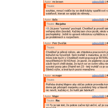
Autor:
mr.brown
odpovědět
| #
Titulek:
souhlas, mnozí rodiče by se divili kdyby spatřili své ra
sobiňově, kterak se opíjejí do němoty...
Autor:
láďa
odpovědět
| #
Titulek:
Re:joho
Já jsem "sameta" pochopil. Chotěboř je prostě tak
veřejnej dům (bordel). Každej tam chce jezdit, nikdo v
pochopitelný. Ještě to upravit městskou vyhláškou a
po problémech s rozpočtem.
Autor:
Petr Dvořák
odpovědět
| #
Titulek:
Chotěboř je pěkné město, ale zhlediska pracovních pří
bohužel na Vysočině. Sem truhlář s maturitou, je mi 24
místo kde bych v Chotěboři mohl pracovat je INTE
neuvěřitelných 50 Kč/hod. Je jasné, že půjdeme za p
závěr bych chtěl dodat, že bych se ve svém věku ne
vysoké posty jako žřejmě ten 23 - letý truhlář co je 
článků výše, a bral bych pozici manažera
Autor:
re:majer
odpovědět
| #
Titulek:
Potřeba drahej Majere aby občas policie provedla kon
doma jak pěstuješ marjanku a podobný fety a hlavně 
nic nevíš, každej ví, že hulíš jak fabrika!!!
Autor:
Majer
odpovědět
| #
Titulek:
Re:
Ty jsi tak lekl, že policie začne být akční, až jsi 