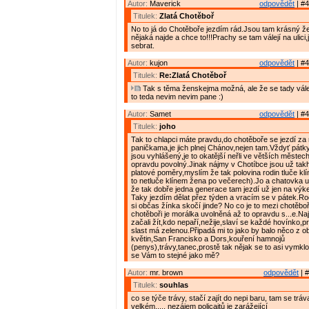
Autor:
Maverick
odpovědět
| #4
Titulek:
Zlatá Chotěboř
No to já do Chotěboře jezdím rád.Jsou tam krásný ž
nějaká najde a chce to!!!Prachy se tam válejí na ulici
sebrat.
Autor:
kujon
odpovědět
| #4
Titulek:
Re:Zlatá Chotěboř
Tak s těma ženskejma možná, ale že se tady válej 
to teda nevim nevim pane :)
Autor:
Samet
odpovědět
| #4
Titulek:
joho
Tak to chlapci máte pravdu,do chotěboře se jezdí z
paničkama,je jich plnej Chánov,nejen tam.Vždyť pátk
jsou vyhlášený,je to okatější neřli ve větších městech
opravdu povolný.Jinak nájmy v Chotíbce jsou už takh
platové poměry,myslím že tak polovina rodin tluče kl
to netluče klínem žena po večerech).Jo a chatovka u
že tak dobře jedna generace tam jezdí už jen na výk
Taky jezdím dělat přez týden a vracím se v pátek.Rod
si občas žínka skočí jinde? No co je to mezi chotěb
chotěboři je morálka uvolněná až to opravdu s...e.Na
začali žít,kdo nepaří,nežije,slaví se každé hovínko,pr
slast má zelenou.Připadá mi to jako by balo něco z o
květin,San Francisko a Dors,kouření hamnojů
(penys),trávy,tanec,prostě tak nějak se to asi vymkl
se Vám to stejné jako mě?
Autor:
mr. brown
odpovědět
| #
Titulek:
souhlas
co se týče trávy, stačí zajít do nepi baru, tam se tráv
velkém..... nezájem policajtů je zarážející