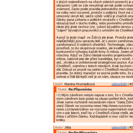
v jiných maloměstech na všech státních postech) je 
obsazení. Lidé se zde nevybírají ani tak podle schopn
známostí, často podle pravidla jednookého mezi slep
na volby není rozumné, protože o politický život má
omezený okruh lidí, takže výběr voličů je značně om
články pana Linharta o politické struktuře v Chotěboř
obsazují buď v duchu trafiky, nebo povinného umístěn
nikdo jiný jinde nechce (viz. rušení bývalého okresu 
"zájem" bývalých pracovníků o umístění do Chotěboř
A proč to jinde (např. ve Ždírci) jde jinak. Protože jin
nejdůležitější jsou opravdu lidé, ať v pozici zaměstnav
zaměstnanců či státních úředníků. Technologie, zák
prostředí, to lze okopírovat snadno, ale kvalifikace a m
konkurenční výhodou každé firmy či města. Jeden př
všechny. Když ve Ždírci hledali nového projektovéh
města, nabízeli plat dle přání kandidáta, byt v místě
atd., zkrátka si uvědomovali strategičnost pozice. A p
Chotěboří, zejména v letech minulých. A tak bychom
dál. Dokud se prostě na radnici v Chotěboři nezačno
pravidla, že dobrý manažer se pozná podle toho, že 
sehnat a řídit lidi lepší než je on sám, situace se nezl
Autor:
Martina Hromádková
odpovědět
| #2
Titulek:
Re:Připomínka
Mým záměrem nebylo napsat o tom, že v Chotěboř
mým záměrem bylo podat na situaci pohled těch, kteří 
Jinak sama rozhodně nezastávám názor "zlatej Ždírec
starý článek na vysocina-news http://www.vysocina-
news.cz/clanek/zdirec-se-rozrusta-supermarket-stale
vím o pár lidech, kteří by v Chotěboři zůstat chtěli, a
třeba v příštím článku. Každopádně si moc vážím V
kritiky.
Autor:
Jilda
odpovědět
| #2
Titulek:
Re:Re:Připomínka