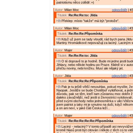
patriotismu něco zdědil :=)
Autor:
Milan Moc
odpovědět
| #3
Titulek:
Re:Re:Re:to: Jilda
Překlep: místo "takže" má být "protože".
Autor:
Milan Moc
odpovědět
| #3
Titulek:
Re:Re:Re:Připomínka
Když už jsem se tady vloudil, rád bych pana Jildu 
Martiny Hromádkové nepovažuji za laciný. Laciným 
Autor:
Majer
odpovědět
| #3
Titulek:
Re:Re:Re:to: Jilda
O té dopravě to je hodně. Bude mi jedno jestli budu
Jihlavy, nebo někde hodinu po Praze. Klidně si v aut
přečtu noviny, nebi knížku. Musí ale nějaký jet.
Autor:
Jilda
odpovědět
| #3
Titulek:
Re:Re:Re:Re:Připomínka
Pak je tu ještě větší nesouhlas, pokud myslíte, že
Naopak. Jestliže se bude Chotěboř vylidňovat, a jed
důvodu, pak se těm, kteří tam zůstanou moc dobře žít
daleko závažnější, než jestli si živnostníci vyloboval
před svými obchody nebo jednosměrka v ulici Vítězn
jsem patriot a taky mi je smutno na duši, když něko
a on ani neví, v jaké čáti Česka leží...
Autor:
Majer
odpovědět
| #3
Titulek:
Re:Re:Re:Re:Re:Připomínka
Laciný - nelaciný? V tomto případě asi nevyvážen
kromě hlasů proti být citován i někdo z těch co to vid