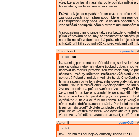
vize, která by jasně nastínila, co je potřeba udělat 
horizontu by se to asi mohlo uskutečnit.
Právě tady je ale největší kámen úrazu- na této vizi
zástupci všech hnutí, stran apod., které mají reálno
v zastupitelstvu nejen teď, ale i v dalších obdobích, 
vize si žádá spolupráci všech stran v dlouhodobém m
V součastnosti mi to přijde tak, že z každého voliteln
půlka věnována na to, aby se "zametlo" se starými p
nastolilo minulé vedení a druhá půlka období je pak 
si každý přihřál svou polívčičku před volbami dalšími. 
Autor:
Patrik
odpovědět
| #
Titulek:
Re
Na radnici, pokud mě paměť neklame, sedí volení zás
jiné kandidáty nebo nefňukejte (pokud vůbec chodíte
nadávat na radnici, protože jsou zde malé platy je p
dětinské. Proč by měl radní zajišťovat výši platů v 
sektoru? Pokud si někdo myslí, že by do Chotěboře p
firmy a rázem by tu byly dvacetitisícové platy, tak je
realitu. Pokud si truhlář chce vydělat peníze, co mu br
živnost, podnikat a požadované peníze si vydělat? B
že tu není firma, která ho zaplatí je ale snadnější. Ne
tom, že si většina lidí představuje, že do práce to bud
vydělávat 25 tisíc a ve tři budou doma. A to je veliký 
někdo najde dobře placenou práci v Pardubicích nebo
brání tam dojíždět? Bydlete tu, plaťte celkem přijatel
pracujte ve větších městech, kde vyděláte větší peníz
všude ve světě běžné. Jsou zde ale tací, kteří tím obj
Autor:
jj
odpovědět
| #
Titulek:
btw... on ma tezner nejaky odborny znalosti? :-D