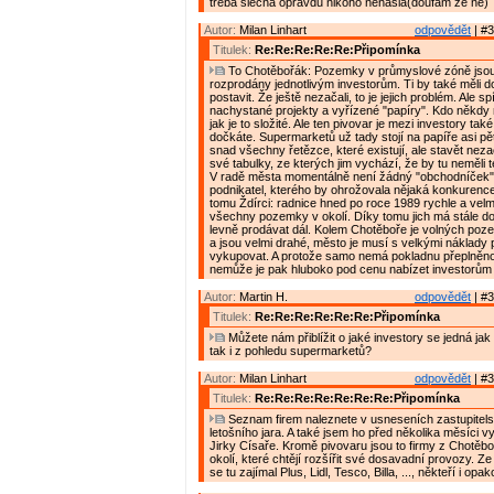
třeba slečna opravdu nikoho nenašla(doufám že ne)
Autor:
Milan Linhart
odpovědět
| #3
Titulek:
Re:Re:Re:Re:Re:Připomínka
To Chotěbořák: Pozemky v průmyslové zóně jsou j
rozprodány jednotlivým investorům. Ti by také měli d
postavit. Že ještě nezačali, to je jejich problém. Ale s
nachystané projekty a vyřízené "papíry". Kdo někdy n
jak je to složité. Ale ten pivovar je mezi investory tak
dočkáte. Supermarketů už tady stojí na papíře asi pět
snad všechny řetězce, které existují, ale stavět nezač
své tabulky, ze kterých jim vychází, že by tu neměli 
V radě města momentálně není žádný "obchodníček"
podnikatel, kterého by ohrožovala nějaká konkurence 
tomu Ždírci: radnice hned po roce 1989 rychle a velm
všechny pozemky v okolí. Díky tomu jich má stále do
levně prodávat dál. Kolem Chotěboře je volných po
a jsou velmi drahé, město je musí s velkými náklady
vykupovat. A protože samo nemá pokladnu přeplněno
nemůže je pak hluboko pod cenu nabízet investorům
Autor:
Martin H.
odpovědět
| #3
Titulek:
Re:Re:Re:Re:Re:Re:Připomínka
Můžete nám přiblížit o jaké investory se jedná jak
tak i z pohledu supermarketů?
Autor:
Milan Linhart
odpovědět
| #3
Titulek:
Re:Re:Re:Re:Re:Re:Re:Připomínka
Seznam firem naleznete v usneseních zastupitels
letošního jara. A také jsem ho před několika měsíci v
Jirky Císaře. Kromě pivovaru jsou to firmy z Chotěboř
okolí, které chtějí rozšířit své dosavadní provozy. 
se tu zajímal Plus, Lidl, Tesco, Billa, ..., někteří i opa