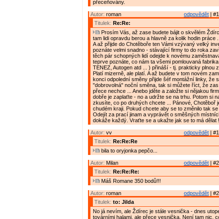
přeceňovány.
Autor:
roman
odpovědět
| #1
Titulek:
Re:Re:
Prosím Vás, až zase budete bájit o skvělém Ždírci,
tam lidi opravdu berou a hlavně za kolik hodin práce .
A až přijde do Chotěboře ten Vámi vzývaný velký inve
poznáte velmi snadno - stávající firmy to do roka zav
těch pár schopných lidí odejde k novému zaměstnava
teprve poznáte, co nám ta všemi pomlouvaná fabrik
TENEZ, Autogen atd ... ) přináší - tj. prakticky plnou
Platí mizerně, ale platí. A až budete v tom novém za
konci odpolední směny přijde šéf montážní linky, že 
"dobrovolná" noční směna, tak si můžete říct, že zas
přece nechce ... Anebo jděte a založte si nějakou firmu
dobře je zaplaťte - no a udržte se na trhu. Potom si n
zkusíte, co po druhých chcete ... Pánové, Chotěboř 
chudém kraji. Pokud chcete aby se to změnilo tak se 
Odejít za prací jinam a vyprávět o směšných místn
dokáže každý. Vraťte se a ukažte jak se to má dělat 
Autor:
vv
odpovědět
| #1
Titulek:
Re:Re:Re
bila to oryjonka pepčo...
Autor:
Milan
odpovědět
| #2
Titulek:
Re:Re:Re:
Máš Romane 350 bodů!!!
Autor:
roman
odpovědět
| #2
Titulek:
to: Jilda
No já nevím, ale Ždírec je stále vesnička - dnes uto
továrními halami, ale přece vesnička. Není tam nic, 