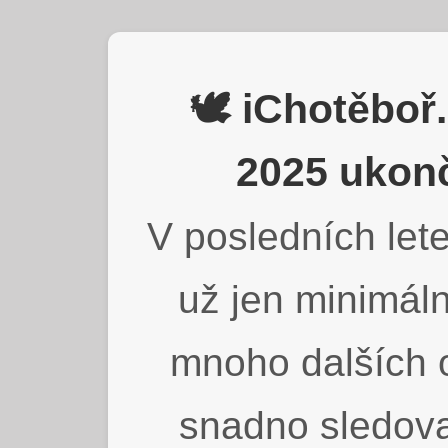
🕊️ iChotěbo
2025 ukonč
V posledních lete
už jen minimáln
mnoho dalších o
snadno sledova