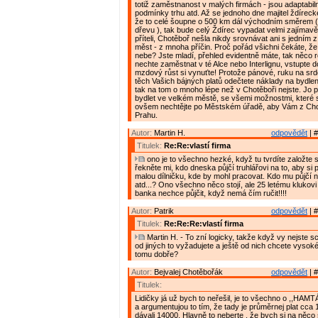
totiž zaměstnanost v malých firmách - jsou adaptabil
podmínky trhu atd. Až se jednoho dne majitel ždíreck
že to celé šoupne o 500 km dál východním směrem ( 
dřevu ), tak bude celý Ždírec vypadat velmi zajímavě
příteli, Chotěboř nešla nikdy srovnávat ani s jedním
měst - z mnoha příčin. Proč pořád všichni čekáte, ž
nebe? Jste mladí, přehled evidentně máte, tak něco 
nechte zaměstnat v té Alce nebo Interlignu, vstupte 
mzdový růst si vynuťte! Protože pánové, ruku na sr
těch Vašich bájných platů odečtete náklady na bydlen
tak na tom o mnoho lépe než v Chotěboři nejste. Jo 
bydlet ve velkém městě, se všemi možnostmi, které s
ovšem nechtějte po Městském úřadě, aby Vám z Cho
Prahu.
Autor:
Martin H.
odpovědět
| #
Titulek:
Re:Re:vlastí firma
ono je to všechno hezké, když tu tvrdíte založte si 
řekněte mi, kdo dneska půjčí truhlářovi na to, aby si 
malou dílničku, kde by mohl pracovat. Kdo mu půjčí na
atd...? Ono všechno něco stojí, ale 25 letému klukovi
banka nechce půjčit, když nemá čím ručit!!!!
Autor:
Patrik
odpovědět
| #
Titulek:
Re:Re:Re:vlastí firma
Martin H. - To zní logicky, takže když vy nejste s
od jiných to vyžadujete a ještě od nich chcete vysok
tomu dobře?
Autor:
Bejvalej Chotěbořák
odpovědět
| #
Titulek:
Lidičky já už bych to neřešil, je to všechno o ,,HAMT
a argumentujou to tím, že tady je průměrnej plat cca
dávali 14000. Hlavně to neberte , že bych si na něco 