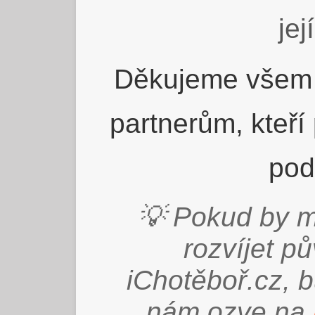
jej
Děkujeme všem 
partnerům, kteří
pod
💡 Pokud by m
rozvíjet p
iChotěboř.cz, 
nám ozve na