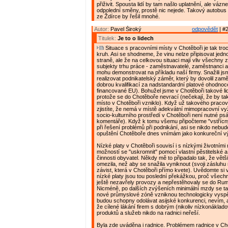
přiživit. Spousta lidí by tam našlo uplatnění, ale vázn
odpolední směny, prostě nic nejede. Takový autobus
ze Ždírce by řešil mnohé.
Autor:
Pavel Široký
odpovědět
| #2
Titulek:
Je to o lidech
Situace s pracovními místy v Chotěboři je tak tr
kruh. Asi se shodneme, že vinu nelze připisovat jed
straně, ale že na celkovou situaci mají vliv všechny
subjekty trhu práce - zaměstnavatelé, zaměstnanci a
mohu demonstrovat na příkladu naší firmy. Snažili js
realizovat podnikatelský záměr, který by dovolil zaměs
dobrou kvalifikací za nadstandardní platové ohodnoce
financované EU). Bohužel jsme v Chotěboři takové lidi
protože se do Chotěboře nevrací (nečekají, že by t
místo v Chotěboři vzniklo). Když už takového pracov
zjistíte, že nemá v místě adekvátní mimopracovní vyži
socio-kulturního prostředí v Chotěboři není nutné ps
komentáře). Když k tomu všemu připočteme "vstřícný
při řešení problémů při podnikání, asi se nikdo nebude
opuštění Chotěboře dnes vnímám jako konkureční v
Nízké platy v Chotěboři souvisí i s nízkými životními
možností se "uskromnit" pomocí vlastní pěstitelské 
činnosti obyvatel. Někdy mě to připadalo tak, že větš
omezila, než aby se snažila vyniknout (svoji zásluhu
závist, která v Chotěboři přímo kvete). Uvědomte si 
nízké platy jsou tou poslední překážkou, proč všechn
ještě nezavřely provozy a nepřestěhovaly se do Rum
Nicméně, po dalších zvýšeních minimální mzdy se ta
nové průmyslové zóně vzniknou technologicky vyspě
budou schopny odolávat asijské konkurenci, nevím, 
že cílené lákání firem s dobrým (nikoliv nízkonáklad
produktů a služeb nikdo na radnici neřeší.
Byla zde uváděna i radnice. Problémem radnice v Cho