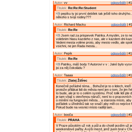
Autor:
vv
odpovědět
| #1
Titulek:
Re:Re:Re:Student
pepíku ty jsi první debílek tak ještě toho druhýho..
někoho s tvojí rodiny???
Autor:
Richard Macku
odpovědět
| #1
Titulek:
Re:Re
Jsem rad za prispevek Patrika. A myslim, ze to ne
volebnim hlasu kazdeho z nas, ale v kazdem dni kaz
Vedeni mesta volime proto, aby mesto vedlo, ale spo
vsichni, ne jen Rada mesta...
Autor:
Pepík
odpovědět
| #1
Titulek:
Re:Re
Patriku, máš body !! Autorovi v v : Jaké bylo vys
jsi za něj čokoládu ?
Autor:
Taaaa
odpovědět
| #1
Titulek:
Zlatej Ždírec
Konečně pořádné téma... Bohužel je to o lidech, kteří 
protože přilákat lidi do města není jen o tom, že jim ř
to bude, ale je to o celém systému. Proč tolik lidí jde
je tam vítají s otevřenou náručí, není to o pracovních p
o mínění na fungování města... a starosta místo, aby 
pořádek u úředníků tak se snaží aby měl co nejvíce f
Pokud bude na vesnici místo raději tam...
Autor:
booča
odpovědět
| #1
Titulek:
PRAHA
V Praze působím už rok a půl a do chotě jezdím už je
weekendové pařby. A výši mezd, jenž jsem bral v Ch