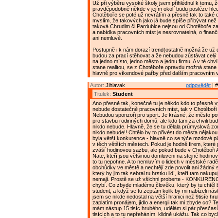
Už při výběru vysoké školy jsem přihlédnul k tomu, ž
pravděpodobně někde v jejím okolí budu posléze hleda
Chotěboře se poté už nevrátím a přesně tak to také 
myslím, že takových jako já bude spíše přibývat než
taková Chrudim či Pardubice nejsou od Chotěboře za
a nabídka pracovních míst je nesrovnatelná, o fina
ani nemluvě.
Postupně i k nám dorazí trend(ostatně možná že už do
budou za prací stěhovat a že nebudou zůstávat celý 
na jedno místo, jedno město a jednu firmu. A v té chvíl
stane realitou, se z Chotěboře opravdu možná stane
hlavně pro víkendové pařby před dalším pracovním 
Autor:
Jihlavak
odpovědět
| #
Titulek:
Student
Ano přesně tak, konečně tu je někdo kdo to přesně vy
nebude dostatečně pracovních míst, tak v Chotěboři
Nebudou sponzoři pro sport. Je krásné, že město p
pro stavbu rodinných domů, ale kdo tam za chvili bud
nikdo nebude. Hlavně, že se tu dělala průmyslová zo
nikdo nebude!! Chtělo by to přivést do města nějakou
byla větší konkurence - hlavně co se týče mzdové pla
v těch větších městech. Pokud je hodně firem, které po
zváší hodinovou sazbu, ale pokud bude v Chotěboři 
Nate, kteří jsou většinou domluveni na stejné hodino
to tu nepohne. A to nemluvím o lidech v městské radě,
obchůdky ve městě a nechtějí zde povolit ani žádný
který by jim tak sebral tu hrstku lidí, kteří tam nakupují
nemají. Prostě se už všichni proberte - KONKURENCE
chybí. Co zbyde mladému člověku, který by tu chtěl 
student, a když se tu zeptám kolik by mi nabízeli nást
jsem se nikde nedostal na větší hranici než 9tisíc hr
zaplatím pronájem, jídlo a energii tak mi zbyde co? Ted
mám nástup 15 tisíc hrubého, udělám si pár přesčas
tisících a to tu nepřeháním, klidně ukážu. Tak co byc