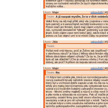
kolbence (gce + služby) považuju za výsměch lidem
stranu se rozhodně netvářím že bych objevil Ameriku,
každýho volba...
Autor:
Majer
odpovědět
| #1
Titulek:
A já naopak myslím, že to v těch volebníc
Velké firmy na něj mají příliš silný vliv (zejména v mi
bylo patrné) a ti samozřejmě nechtějí konkurenci v boj
Potom stačí jen firmám, které mají zájem vztyčit svo
nás, vymyslet dostatečně "klikaté" podmínky a je klid,
jinam. A ten zájem zase není kdoví jaký, takže když 
jednou za čas objeví umí si to místní žáby na prameni
Autor:
Jilda
odpovědět
| #1
Titulek:
Pořád mně vrtá hlavou, proč je Ždírec tak úspěšnej? (
s otevřenou náručí" je fráze.) Město dává firmám ně
Město dává lidem nějaké výhody? Že by to, že je kři
bylo až tak důležité? (Cho je stranou všeho.) Furt sly
dobrej, ale proč? A přitom do bejvala taková vesnička.
Autor:
Majer
odpovědět
| #1
Titulek:
Re:
Kdysi tam vznikla pila, která se rozrostla(paradox
rozvoj zasloužil bývalý náčelník stanice nějaký sou
který byl u vrchnosti dobře zapsán a tak mu šla na r
tehdy pro malou bezvýznamnou pilu vybudovalo luxus
vybral si ji (i kvůli těm kolejím) zahraniční investor (
lecos - fitkviní změny majitelů a názvů a vždy nové 
a pila rostla a nýbavala na významu. Pak už stačilo j
pozemky, ostatní firmy jsou totiž skoro všechny na tu
navázány a tak je pro ně výhodné být v místě. Takže 
to začalo kdysi u toho soudruha náčelníka a jeho kon
tamního polistopadového zastupitelstva nelze popřít,