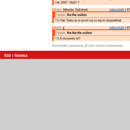
rok 2007. Stačí ?
Autor:
Miloslav Šafránek
odpovědět
| #7
Titulek:
Re:Re:světlo
Tak Teles je to první na co bych nespoléhal
Autor:
jj
odpovědět
| #7
Titulek:
Re:Re:Re:světlo
A zkousels to?
Komentáře zastaveny, již není možno komentovat.
RSS
|
Redakce