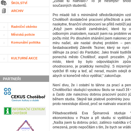
„Zůstat tu natrvalo? To je nesmysl!“ shod
ŠKOLSTVÍ
současných studentů.
ARCHIV
Pro mladé lidi s minimálně středoškolským vz
Chotěboři dostatečné pracovní příležitosti a po
naskytne, finanční ohodnocení se příliš neblíží je
Radniční okénko
„Když jsem sháněl zaměstnání, které by 
odborným znalostem, narazil jsem na problém 
Městská policie
počtu míst. Po dlouhém shánění jsem nakonec pr
Komunální politika
míru našel, ale nastal druhej problém – pení
šestadvacetiletý Zdeněk Tezner, který se nyní 
stěhuje za prací do Pardubic. Jako trvalé bydliš
ponechá město Chotěboř, aspoň prozatím. „Na
KULTURNÍ AKCE
místo, které by bylo odpovídajícím způ
ohodnoceno, je prakticky nemožný. S mizerným
vydržel tři roky a teď, ač nerad, musím odejít 
abych si konečně něco vydělal,“ zakončuje.
PARTNEŘI
Není divu, že i ostatní to táhne za prací a pen
Chotěbořáci studující vysokou školu se naučí ží
a často zde naleznou dobrou pracovní pozici již
během studia. Stejně tak platové podmínky jsou 
proto neexistuje důvod, proč se natrvalo vracet 
Pětadvacetiletá Eva Špinarová studuje 
ekonomickou v Praze a při studiu si vydělává
„Našla jsem tu dobrou práci, zatímco nabídka v 
omezená, proto nepočítám s tím, že bych se vrátil