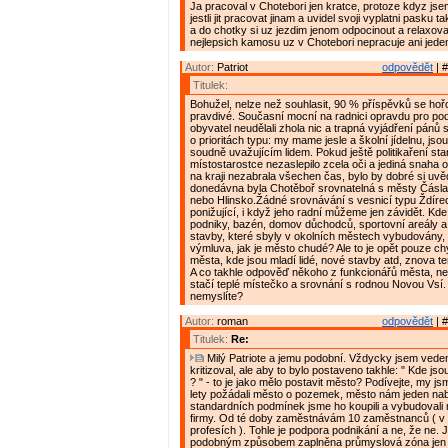
Ja pracoval v Chotebori jen kratce, protoze kdyz js
jestli jit pracovat jinam a uvidel svoji vyplatni pasku t
a do chotky si uz jezdim jenom odpocinout a relaxova
nejlepsich kamosu uz v Chotebori nepracuje ani jeden
Autor:
Patriot
odpovědět
| #
Titulek:
Bohužel, nelze než souhlasit, 90 % příspěvků se hořc
pravdivé. Současní mocní na radnici opravdu pro pod
obyvatel neudělali zhola nic a trapná vyjádření pánů 
o prioritách typu: my mame jesle a školní jídelnu, j
soudně uvažujícím lidem. Pokud ještě politikaření star
místostarostce nezaslepilo zcela oči a jediná snaha 
na kraji nezabrala všechen čas, bylo by dobré si uvě
donedávna byla Chotěboř srovnatelná s městy Čásl
nebo Hlinsko.Žádné srovnávání s vesnicí typu Ždírec
ponižující, i když jeho radní můžeme jen závidět. Kd
podniky, bazén, domov důchodců, sportovní areály a h
stavby, které sbyly v okolních městech vybudovány,
výmluva, jak je město chudé? Ale to je opět pouze ch
města, kde jsou mladí lidé, nové stavby atd, znova t
A co takhle odpověď někoho z funkcionářů města, n
stačí teplé místečko a srovnání s rodnou Novou Vsí.
nemyslíte?
Autor:
roman
odpovědět
| #
Titulek:
Re:
Milý Patriote a jemu podobní. Vždycky jsem vede
kritizoval, ale aby to bylo postaveno takhle: " Kde jso
? " - to je jako mělo postavit město? Podívejte, my j
lety požádali město o pozemek, město nám jeden nab
standardních podmínek jsme ho koupili a vybudovali 
firmy. Od té doby zaměstnávám 10 zaměstnanců ( v 
profesích ). Tohle je podpora podnikání a ne, že ne. J
podobným způsobem zaplněna průmyslová zóna jen d