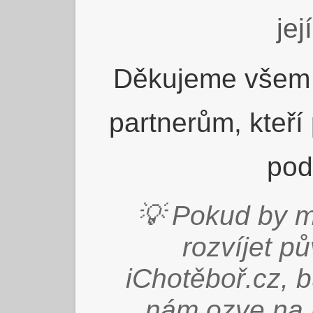
jej
Děkujeme všem 
partnerům, kteří
pod
💡 Pokud by m
rozvíjet p
iChotěboř.cz, 
nám ozve na