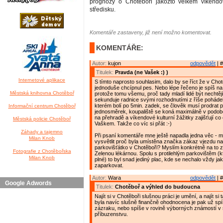
prognózy o Chotěboři jakožto velkém víkend
středisku.
Komentáře zastaveny, již není možno komentovat.
KOMENTÁŘE:
Autor:
kujon
odpovědět
| #
Titulek:
Pravda (ne Vašek :) )
Internetové aplikace
S tímto naprosto souhlasim, dalo by se říct že v Chot
jednoduše chcípnul pes. Nebo lépe řečeno je spíš na p
Městská knihovna Chotěboř
protože tomu všemu, proč tady mladí lidé být nechtěj
sekunduje radnice svými rozhodnutími z říše poháde
kterém bolí po 5min. zadek, se člověk musí prodrat p
Informační centrum Chotěboř
jednosměrek, koupaliště se koná maximálně v podo
na přehradě a víkendové kulturní žážitky zajišťují co
Městská policie Chotěboř
Vaškem. Takže co víc si přát :-)
Záhady a tajemno
Při psaní komentáře mne ještě napadla jedna věc - 
Milan Knob
vysvětlit proč byla umístěna značka zákaz vjezdu na
parkovišťátko v Chotěboři? Myslím konkrétně na to z
Fotografie z Chotěbořska
Zelenou lékárnou. Spolu s protilehlým parkovištěm (k
Milan Knob
plné) to byl snad jediný plac, kde se nechalo vždy ja
zaparkovat.
Autor:
Wara
odpovědět
| #
Google Adwords
Titulek:
Chotěboř a výhled do budoucna
Najít si v Chotěboři slušnou práci je umění, a najít si
byla navíc slušně finančně ohodnocena je pak už spí
zázraku, nebo spíše v rovině výborných známostí v
příbuzenstvu.