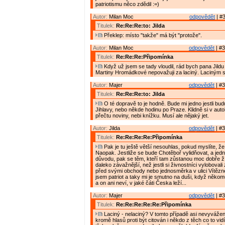
patriotismu něco zdědil :=)
Autor:
Milan Moc
odpovědět
| #3
Titulek:
Re:Re:Re:to: Jilda
Překlep: místo "takže" má být "protože".
Autor:
Milan Moc
odpovědět
| #3
Titulek:
Re:Re:Re:Připomínka
Když už jsem se tady vloudil, rád bych pana Jildu 
Martiny Hromádkové nepovažuji za laciný. Laciným 
Autor:
Majer
odpovědět
| #3
Titulek:
Re:Re:Re:to: Jilda
O té dopravě to je hodně. Bude mi jedno jestli budu
Jihlavy, nebo někde hodinu po Praze. Klidně si v aut
přečtu noviny, nebi knížku. Musí ale nějaký jet.
Autor:
Jilda
odpovědět
| #3
Titulek:
Re:Re:Re:Re:Připomínka
Pak je tu ještě větší nesouhlas, pokud myslíte, že
Naopak. Jestliže se bude Chotěboř vylidňovat, a jed
důvodu, pak se těm, kteří tam zůstanou moc dobře žít
daleko závažnější, než jestli si živnostníci vyloboval
před svými obchody nebo jednosměrka v ulici Vítězn
jsem patriot a taky mi je smutno na duši, když něko
a on ani neví, v jaké čáti Česka leží...
Autor:
Majer
odpovědět
| #3
Titulek:
Re:Re:Re:Re:Re:Připomínka
Laciný - nelaciný? V tomto případě asi nevyvážen
kromě hlasů proti být citován i někdo z těch co to vid