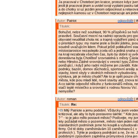
Ja pracoval v Chotebori jen kratce, protoze kdyz js
jestli jit pracovat jinam a uvidel svoji vyplatni pasku t
a do chotky si uz jezdim jenom odpocinout a relaxova
nejlepsich kamosu uz v Chotebori nepracuje ani jeden
Autor:
Patriot
odpovědět
| #
Titulek:
Bohužel, nelze než souhlasit, 90 % příspěvků se hořc
pravdivé. Současní mocní na radnici opravdu pro pod
obyvatel neudělali zhola nic a trapná vyjádření pánů 
o prioritách typu: my mame jesle a školní jídelnu, j
soudně uvažujícím lidem. Pokud ještě politikaření star
místostarostce nezaslepilo zcela oči a jediná snaha 
na kraji nezabrala všechen čas, bylo by dobré si uvě
donedávna byla Chotěboř srovnatelná s městy Čásl
nebo Hlinsko.Žádné srovnávání s vesnicí typu Ždírec
ponižující, i když jeho radní můžeme jen závidět. Kd
podniky, bazén, domov důchodců, sportovní areály a h
stavby, které sbyly v okolních městech vybudovány,
výmluva, jak je město chudé? Ale to je opět pouze ch
města, kde jsou mladí lidé, nové stavby atd, znova t
A co takhle odpověď někoho z funkcionářů města, n
stačí teplé místečko a srovnání s rodnou Novou Vsí.
nemyslíte?
Autor:
roman
odpovědět
| #
Titulek:
Re:
Milý Patriote a jemu podobní. Vždycky jsem vede
kritizoval, ale aby to bylo postaveno takhle: " Kde jso
? " - to je jako mělo postavit město? Podívejte, my j
lety požádali město o pozemek, město nám jeden nab
standardních podmínek jsme ho koupili a vybudovali 
firmy. Od té doby zaměstnávám 10 zaměstnanců ( v 
profesích ). Tohle je podpora podnikání a ne, že ne. J
podobným způsobem zaplněna průmyslová zóna jen d