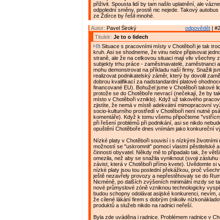
přiživit. Spousta lidí by tam našlo uplatnění, ale vázn
odpolední směny, prostě nic nejede. Takový autobus
ze Ždírce by řešil mnohé.
Autor:
Pavel Široký
odpovědět
| #2
Titulek:
Je to o lidech
Situace s pracovními místy v Chotěboři je tak tr
kruh. Asi se shodneme, že vinu nelze připisovat jed
straně, ale že na celkovou situaci mají vliv všechny
subjekty trhu práce - zaměstnavatelé, zaměstnanci a
mohu demonstrovat na příkladu naší firmy. Snažili js
realizovat podnikatelský záměr, který by dovolil zaměs
dobrou kvalifikací za nadstandardní platové ohodnoce
financované EU). Bohužel jsme v Chotěboři takové lidi
protože se do Chotěboře nevrací (nečekají, že by t
místo v Chotěboři vzniklo). Když už takového pracov
zjistíte, že nemá v místě adekvátní mimopracovní vyži
socio-kulturního prostředí v Chotěboři není nutné ps
komentáře). Když k tomu všemu připočteme "vstřícný
při řešení problémů při podnikání, asi se nikdo nebude
opuštění Chotěboře dnes vnímám jako konkureční v
Nízké platy v Chotěboři souvisí i s nízkými životními
možností se "uskromnit" pomocí vlastní pěstitelské 
činnosti obyvatel. Někdy mě to připadalo tak, že větš
omezila, než aby se snažila vyniknout (svoji zásluhu
závist, která v Chotěboři přímo kvete). Uvědomte si 
nízké platy jsou tou poslední překážkou, proč všechn
ještě nezavřely provozy a nepřestěhovaly se do Rum
Nicméně, po dalších zvýšeních minimální mzdy se ta
nové průmyslové zóně vzniknou technologicky vyspě
budou schopny odolávat asijské konkurenci, nevím, 
že cílené lákání firem s dobrým (nikoliv nízkonáklad
produktů a služeb nikdo na radnici neřeší.
Byla zde uváděna i radnice. Problémem radnice v Cho