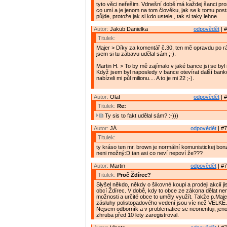
tyto věci neřešim. Vdnešní době má každej šanci pro
co umí a je jenom na tom člověku, jak se k tomu posta
půjde, protože jak si kdo ustele , tak si taky lehne.
Autor:
Jakub Danielka
odpovědět
| #
Titulek:
Majer > Díky za komentář č.30, ten mě opravdu po r
jsem si tu zábavu udělal sám ;-).
Martin H. > To by mě zajímalo v jaké bance jsi se byl
Když jsem byl naposledy v bance otevírat další bank
nabízeli mi půl milionu.... A to je mi 22 ;-).
Autor:
Olaf
odpovědět
| #
Titulek:
Re:
Ty sis to fakt udělal sám? :-)))
Autor:
JÁ
odpovědět
| #7
Titulek:
ty kráso ten mr. brown je normální komunistickej bonz
neni možný:D tan asi co neví nepoví že???
Autor:
Martin
odpovědět
| #7
Titulek:
Proč Ždírec?
Slyšel někdo, někdy o šikovné koupi a prodeji akcií j
obcí Ždírec. V době, kdy to obce ze zákona dělat nemo
možnosti a určité obce to uměly využít. Takže p.Majer
zásluhy polistopadového vedení jsou víc než VELKÉ.
Nejsem odborník a v problematice se neorientuji, je
zhruba před 10 lety zaregistroval.