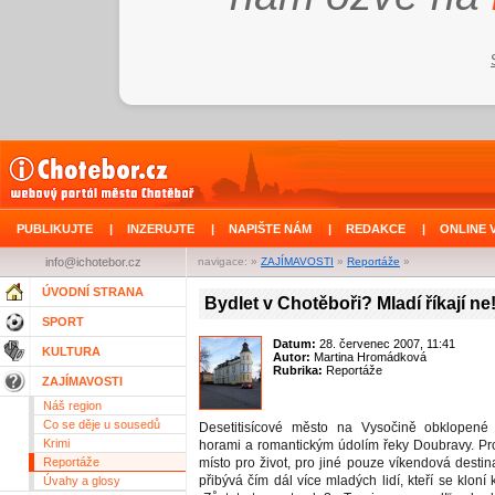
PUBLIKUJTE
|
INZERUJTE
|
NAPIŠTE NÁM
|
REDAKCE
|
ONLINE 
info@ichotebor.cz
navigace: »
ZAJÍMAVOSTI
»
Reportáže
»
ÚVODNÍ STRANA
Bydlet v Chotěboři? Mladí říkají ne
SPORT
Datum:
28. červenec 2007, 11:41
KULTURA
Autor:
Martina Hromádková
Rubrika:
Reportáže
ZAJÍMAVOSTI
Náš region
Co se děje u sousedů
Desetitisícové město na Vysočině obklopené 
Krimi
horami a romantickým údolím řeky Doubravy. Pro
Reportáže
místo pro život, pro jiné pouze víkendová desti
přibývá čím dál více mladých lidí, kteří se kloní 
Úvahy a glosy