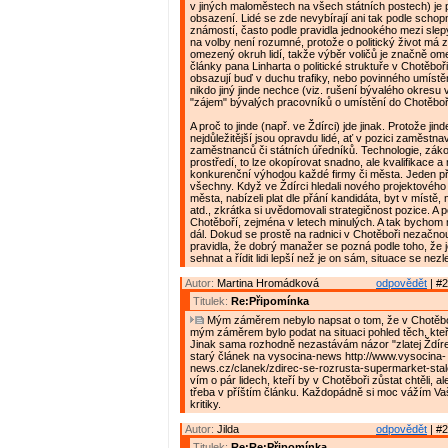
v jiných maloměstech na všech státních postech) je 
obsazení. Lidé se zde nevybírají ani tak podle schopn
známostí, často podle pravidla jednookého mezi slep
na volby není rozumné, protože o politický život má
omezený okruh lidí, takže výběr voličů je značně om
články pana Linharta o politické struktuře v Chotěboř
obsazují buď v duchu trafiky, nebo povinného umístěn
nikdo jiný jinde nechce (viz. rušení bývalého okresu 
"zájem" bývalých pracovníků o umístění do Chotěboř
A proč to jinde (např. ve Ždírci) jde jinak. Protože jin
nejdůležitější jsou opravdu lidé, ať v pozici zaměstnav
zaměstnanců či státních úředníků. Technologie, zák
prostředí, to lze okopírovat snadno, ale kvalifikace a m
konkurenční výhodou každé firmy či města. Jeden př
všechny. Když ve Ždírci hledali nového projektovéh
města, nabízeli plat dle přání kandidáta, byt v místě
atd., zkrátka si uvědomovali strategičnost pozice. A p
Chotěboří, zejména v letech minulých. A tak bychom
dál. Dokud se prostě na radnici v Chotěboři nezačno
pravidla, že dobrý manažer se pozná podle toho, že 
sehnat a řídit lidi lepší než je on sám, situace se nezl
Autor:
Martina Hromádková
odpovědět
| #2
Titulek:
Re:Připomínka
Mým záměrem nebylo napsat o tom, že v Chotěboř
mým záměrem bylo podat na situaci pohled těch, kteří 
Jinak sama rozhodně nezastávám názor "zlatej Ždírec
starý článek na vysocina-news http://www.vysocina-
news.cz/clanek/zdirec-se-rozrusta-supermarket-stale
vím o pár lidech, kteří by v Chotěboři zůstat chtěli, a
třeba v příštím článku. Každopádně si moc vážím V
kritiky.
Autor:
Jilda
odpovědět
| #2
Titulek:
Re:Re:Připomínka