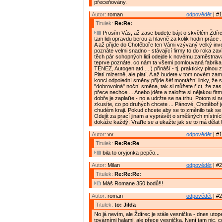
přeceňovány.
Autor:
roman
odpovědět
| #1
Titulek:
Re:Re:
Prosím Vás, až zase budete bájit o skvělém Ždírci,
tam lidi opravdu berou a hlavně za kolik hodin práce .
A až přijde do Chotěboře ten Vámi vzývaný velký inve
poznáte velmi snadno - stávající firmy to do roka zav
těch pár schopných lidí odejde k novému zaměstnava
teprve poznáte, co nám ta všemi pomlouvaná fabrik
TENEZ, Autogen atd ... ) přináší - tj. prakticky plnou
Platí mizerně, ale platí. A až budete v tom novém za
konci odpolední směny přijde šéf montážní linky, že 
"dobrovolná" noční směna, tak si můžete říct, že zas
přece nechce ... Anebo jděte a založte si nějakou firmu
dobře je zaplaťte - no a udržte se na trhu. Potom si n
zkusíte, co po druhých chcete ... Pánové, Chotěboř 
chudém kraji. Pokud chcete aby se to změnilo tak se 
Odejít za prací jinam a vyprávět o směšných místn
dokáže každý. Vraťte se a ukažte jak se to má dělat 
Autor:
vv
odpovědět
| #1
Titulek:
Re:Re:Re
bila to oryjonka pepčo...
Autor:
Milan
odpovědět
| #2
Titulek:
Re:Re:Re:
Máš Romane 350 bodů!!!
Autor:
roman
odpovědět
| #2
Titulek:
to: Jilda
No já nevím, ale Ždírec je stále vesnička - dnes uto
továrními halami, ale přece vesnička. Není tam nic, 