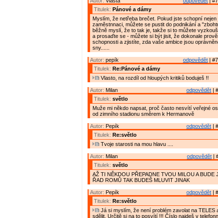
Autor:
Vlasta
odpovědět
| #7
Titulek:
Pánové a dámy
Myslím, že netřeba brečet. Pokud jste schopní nejen
zaměstnnaci, můžete se pustit do podnikání a "zbohtno
běžně myslí, že to tak je, takže si to můžete vyzkouš
a prosaďte se - můžete si být jisit, že dokonale prově
schopnosti a zjistíte, zda vaše ambice jsou oprávněn
sny......
Autor:
pepík
odpovědět
| #7
Titulek:
Re:Pánové a dámy
Vlasto, na rozdíl od hloupých kritiků boduješ !!
Autor:
Milan
odpovědět
| 
Titulek:
světlo
Muže mi někdo napsat, proč často nesvítí veřejné osv
od zimního stadionu směrem k Hermanově
Autor:
Pepík
odpovědět
| 
Titulek:
Re:světlo
Tvoje starosti na mou hlavu ....
Autor:
Milan
odpovědět
| 
Titulek:
světlo
AŽ TI NĚKDOU PŘEPADNE TVOU MILOU A BUDE 
ŘAD ROMŮ TAK BUDEŠ MLUVIT JINAK
Autor:
Pepík
odpovědět
| 
Titulek:
Re:světlo
Já si myslím, že není problém zavolat na TELES a
sdělit. Určitě si na to posvítí !!! Číslo najdeš v tele