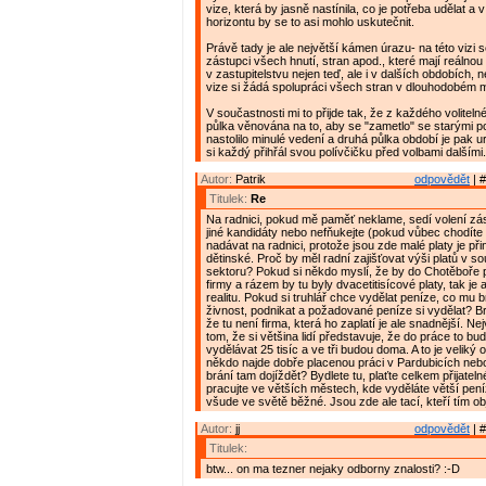
vize, která by jasně nastínila, co je potřeba udělat 
horizontu by se to asi mohlo uskutečnit.
Právě tady je ale největší kámen úrazu- na této vizi
zástupci všech hnutí, stran apod., které mají reálno
v zastupitelstvu nejen teď, ale i v dalších obdobích, 
vize si žádá spolupráci všech stran v dlouhodobém m
V součastnosti mi to přijde tak, že z každého voliteln
půlka věnována na to, aby se "zametlo" se starými p
nastolilo minulé vedení a druhá půlka období je pak 
si každý přihřál svou polívčičku před volbami dalšími. 
Autor:
Patrik
odpovědět
| #
Titulek:
Re
Na radnici, pokud mě paměť neklame, sedí volení zás
jiné kandidáty nebo nefňukejte (pokud vůbec chodíte
nadávat na radnici, protože jsou zde malé platy je p
dětinské. Proč by měl radní zajišťovat výši platů v 
sektoru? Pokud si někdo myslí, že by do Chotěboře p
firmy a rázem by tu byly dvacetitisícové platy, tak je
realitu. Pokud si truhlář chce vydělat peníze, co mu br
živnost, podnikat a požadované peníze si vydělat? B
že tu není firma, která ho zaplatí je ale snadnější. Ne
tom, že si většina lidí představuje, že do práce to bud
vydělávat 25 tisíc a ve tři budou doma. A to je veliký 
někdo najde dobře placenou práci v Pardubicích nebo
brání tam dojíždět? Bydlete tu, plaťte celkem přijatel
pracujte ve větších městech, kde vyděláte větší peníz
všude ve světě běžné. Jsou zde ale tací, kteří tím obj
Autor:
jj
odpovědět
| #
Titulek:
btw... on ma tezner nejaky odborny znalosti? :-D