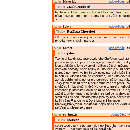
Autor:
Maverick
odpovědět
| #4
Titulek:
Zlatá Chotěboř
No to já do Chotěboře jezdím rád.Jsou tam krásný ž
nějaká najde a chce to!!!Prachy se tam válejí na ulici
sebrat.
Autor:
kujon
odpovědět
| #4
Titulek:
Re:Zlatá Chotěboř
Tak s těma ženskejma možná, ale že se tady válej 
to teda nevim nevim pane :)
Autor:
Samet
odpovědět
| #4
Titulek:
joho
Tak to chlapci máte pravdu,do chotěboře se jezdí z
paničkama,je jich plnej Chánov,nejen tam.Vždyť pátk
jsou vyhlášený,je to okatější neřli ve větších městech
opravdu povolný.Jinak nájmy v Chotíbce jsou už takh
platové poměry,myslím že tak polovina rodin tluče kl
to netluče klínem žena po večerech).Jo a chatovka u
že tak dobře jedna generace tam jezdí už jen na výk
Taky jezdím dělat přez týden a vracím se v pátek.Rod
si občas žínka skočí jinde? No co je to mezi chotěb
chotěboři je morálka uvolněná až to opravdu s...e.Na
začali žít,kdo nepaří,nežije,slaví se každé hovínko,pr
slast má zelenou.Připadá mi to jako by balo něco z o
květin,San Francisko a Dors,kouření hamnojů
(penys),trávy,tanec,prostě tak nějak se to asi vymkl
se Vám to stejné jako mě?
Autor:
mr. brown
odpovědět
| #
Titulek:
souhlas
co se týče trávy, stačí zajít do nepi baru, tam se tráv
velkém..... nezájem policajtů je zarážející