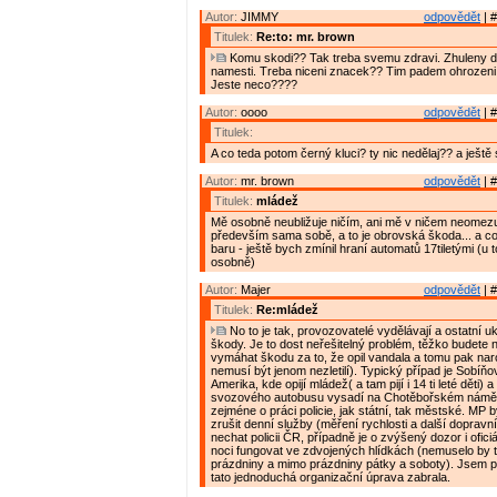
Autor:
JIMMY
odpovědět
| #
Titulek:
Re:to: mr. brown
Komu skodi?? Tak treba svemu zdravi. Zhuleny de
namesti. Treba niceni znacek?? Tim padem ohrozeni 
Jeste neco????
Autor:
oooo
odpovědět
| #
Titulek:
A co teda potom černý kluci? ty nic nedělaj?? a ještě se
Autor:
mr. brown
odpovědět
| #
Titulek:
mládež
Mě osobně neubližuje ničím, ani mě v ničem neomezuj
především sama sobě, a to je obrovská škoda... a co
baru - ještě bych zmínil hraní automatů 17tiletými (u 
osobně)
Autor:
Majer
odpovědět
| #
Titulek:
Re:mládež
No to je tak, provozovatelé vydělávají a ostatní ukl
škody. Je to dost neřešitelný problém, těžko budete
vymáhat škodu za to, že opil vandala a tomu pak nar
nemusí být jenom nezletilí). Typický případ je Sobíň
Amerika, kde opijí mládež( a tam pijí i 14 ti leté děti)
svozového autobusu vysadí na Chotěbořském náměstí
zejméne o práci policie, jak státní, tak městské. MP 
zrušit denní služby (měření rychlosti a další dopravn
nechat policii ČR, případně je o zvýšený dozor i ofici
noci fungovat ve zdvojených hlídkách (nemuselo by to
prázdniny a mimo prázdniny pátky a soboty). Jsem 
tato jednoduchá organizační úprava zabrala.