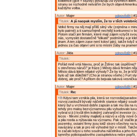
kolbence (gce + služby) považuju za výsměch lidem
stranu se rozhodně netvářím že bych objevil Ameriku,
každýho volba...
Autor:
Majer
odpovědět
| #1
Titulek:
A já naopak myslím, že to v těch volebníc
Velké firmy na něj mají příliš silný vliv (zejména v mi
bylo patrné) a ti samozřejmě nechtějí konkurenci v boj
Potom stačí jen firmám, které mají zájem vztyčit svo
nás, vymyslet dostatečně "klikaté" podmínky a je klid,
jinam. A ten zájem zase není kdoví jaký, takže když 
jednou za čas objeví umí si to místní žáby na prameni
Autor:
Jilda
odpovědět
| #1
Titulek:
Pořád mně vrtá hlavou, proč je Ždírec tak úspěšnej? (
s otevřenou náručí" je fráze.) Město dává firmám ně
Město dává lidem nějaké výhody? Že by to, že je kři
bylo až tak důležité? (Cho je stranou všeho.) Furt sly
dobrej, ale proč? A přitom do bejvala taková vesnička.
Autor:
Majer
odpovědět
| #1
Titulek:
Re:
Kdysi tam vznikla pila, která se rozrostla(paradox
rozvoj zasloužil bývalý náčelník stanice nějaký sou
který byl u vrchnosti dobře zapsán a tak mu šla na r
tehdy pro malou bezvýznamnou pilu vybudovalo luxus
vybral si ji (i kvůli těm kolejím) zahraniční investor (
lecos - fitkviní změny majitelů a názvů a vždy nové 
a pila rostla a nýbavala na významu. Pak už stačilo j
pozemky, ostatní firmy jsou totiž skoro všechny na tu
navázány a tak je pro ně výhodné být v místě. Takže 
to začalo kdysi u toho soudruha náčelníka a jeho kon
tamního polistopadového zastupitelstva nelze popřít,