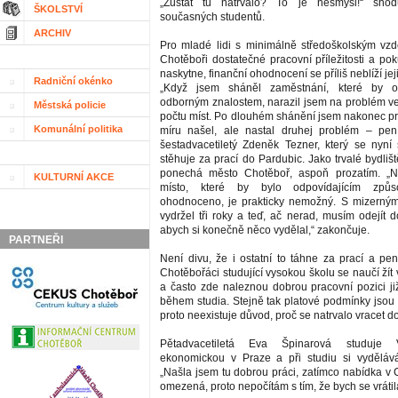
„Zůstat tu natrvalo? To je nesmysl!“ shod
ŠKOLSTVÍ
současných studentů.
ARCHIV
Pro mladé lidi s minimálně středoškolským vz
Chotěboři dostatečné pracovní příležitosti a po
naskytne, finanční ohodnocení se příliš neblíží je
Radniční okénko
„Když jsem sháněl zaměstnání, které by 
odborným znalostem, narazil jsem na problém 
Městská policie
počtu míst. Po dlouhém shánění jsem nakonec pr
Komunální politika
míru našel, ale nastal druhej problém – pení
šestadvacetiletý Zdeněk Tezner, který se nyní 
stěhuje za prací do Pardubic. Jako trvalé bydliš
ponechá město Chotěboř, aspoň prozatím. „Na
KULTURNÍ AKCE
místo, které by bylo odpovídajícím způ
ohodnoceno, je prakticky nemožný. S mizerným
vydržel tři roky a teď, ač nerad, musím odejít 
abych si konečně něco vydělal,“ zakončuje.
PARTNEŘI
Není divu, že i ostatní to táhne za prací a pen
Chotěbořáci studující vysokou školu se naučí ží
a často zde naleznou dobrou pracovní pozici již
během studia. Stejně tak platové podmínky jsou 
proto neexistuje důvod, proč se natrvalo vracet 
Pětadvacetiletá Eva Špinarová studuje 
ekonomickou v Praze a při studiu si vydělává
„Našla jsem tu dobrou práci, zatímco nabídka v 
omezená, proto nepočítám s tím, že bych se vrátil