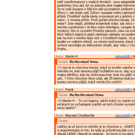
totiž zaměstnanost v malých firmách - jsou adaptabil
podmínky trhu atd. Až se jednoho dne majitel ždíreck
že to celé šoupne o 500 km dál východním směrem ( 
dřevu ), tak bude celý Ždírec vypadat velmi zajímavě
příteli, Chotěboř nešla nikdy srovnávat ani s jedním
měst - z mnoha příčin. Proč pořád všichni čekáte, ž
nebe? Jste mladí, přehled evidentně máte, tak něco 
nechte zaměstnat v té Alce nebo Interlignu, vstupte 
mzdový růst si vynuťte! Protože pánové, ruku na sr
těch Vašich bájných platů odečtete náklady na bydlen
tak na tom o mnoho lépe než v Chotěboři nejste. Jo 
bydlet ve velkém městě, se všemi možnostmi, které s
ovšem nechtějte po Městském úřadě, aby Vám z Cho
Prahu.
Autor:
Martin H.
odpovědět
| #
Titulek:
Re:Re:vlastí firma
ono je to všechno hezké, když tu tvrdíte založte si 
řekněte mi, kdo dneska půjčí truhlářovi na to, aby si 
malou dílničku, kde by mohl pracovat. Kdo mu půjčí na
atd...? Ono všechno něco stojí, ale 25 letému klukovi
banka nechce půjčit, když nemá čím ručit!!!!
Autor:
Patrik
odpovědět
| #
Titulek:
Re:Re:Re:vlastí firma
Martin H. - To zní logicky, takže když vy nejste s
od jiných to vyžadujete a ještě od nich chcete vysok
tomu dobře?
Autor:
Bejvalej Chotěbořák
odpovědět
| #
Titulek:
Lidičky já už bych to neřešil, je to všechno o ,,HAMT
a argumentujou to tím, že tady je průměrnej plat cca
dávali 14000. Hlavně to neberte , že bych si na něco 