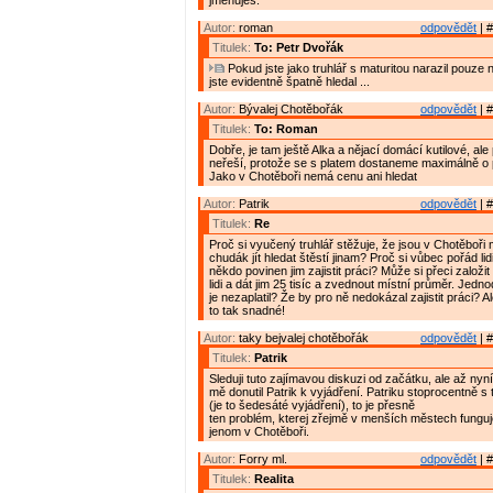
jmenuješ.
Autor:
roman
odpovědět
| #
Titulek:
To: Petr Dvořák
Pokud jste jako truhlář s maturitou narazil pouze n
jste evidentně špatně hledal ...
Autor:
Bývalej Chotěbořák
odpovědět
| #
Titulek:
To: Roman
Dobře, je tam ještě Alka a nějací domácí kutilové, ale 
neřeší, protože se s platem dostaneme maximálně o 
Jako v Chotěboři nemá cenu ani hledat
Autor:
Patrik
odpovědět
| #
Titulek:
Re
Proč si vyučený truhlář stěžuje, že jsou v Chotěboři 
chudák jít hledat štěstí jinam? Proč si vůbec pořád lidi
někdo povinen jim zajistit práci? Může si přeci založi
lidi a dát jim 25 tisíc a zvednout místní průměr. Jed
je nezaplatil? Že by pro ně nedokázal zajistit práci? A
to tak snadné!
Autor:
taky bejvalej chotěbořák
odpovědět
| #
Titulek:
Patrik
Sleduji tuto zajímavou diskuzi od začátku, ale až nyní
mě donutil Patrik k vyjádření. Patriku stoprocentně 
(je to šedesáté vyjádření), to je přesně
ten problém, kterej zřejmě v menších městech fungu
jenom v Chotěboři.
Autor:
Forry ml.
odpovědět
| #
Titulek:
Realita