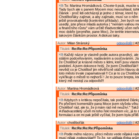
To: Martina Hromádková. Chcete-li psát, musíte s k
Tady bych ale s panem Mocem moc nesouhlasil, tohle
článek - proč lidi odcházejí je jedno z témat, které by
Chotěbořáky zajímat, a aby zajímalo, musí se o něm 
ještě provokativněji (konkrétní příklady). Jen bych v
usedlý, jste přece mladá autorka ( "nemám valnou 
a finančního růstu" vám určitě třiadvectiletý učen neře
moc dobře (promiňte, pane Moc), že tenhle interneto
takovým článkům prostor. A diskusi taky.
Autor:
Milan Stránský
odpovědět
| #2
Titulek:
Re:Re:Re:Připomínka
Každý názor je vlastně podle autora pravdivý, al
stálým podceňováním, nadáváním a osočováním. Já bu
že Chotěboř je krásné město s lidmi, kteří jsou vlast
podobní. A jsem dokonce hrdý, že jsem Chotěbořák!!
nevědí co je Chotěboř jim něvěřícně otáčím hlavou d
toto město trvale zapamatovali !! Co je to za Chotěbo
vykřikuje o městě to nejhorší ! Je to pouze brepta, k
který mě nestojí za odpověď!!
Autor:
Martina Hromádková
odpovědět
| #2
Titulek:
Re:Re:Re:Připomínka
Kdybych s kritikou nepočítala, tak podobné články
Po přečtení komentáře pana Moce jsem slyšela větu
Chotěboř rád, ale to, že ji mám rád mě neuživí." Takže
A třiadvacetiletý učeň mi toho řekl mnohem víc, já to 
formulaci a on mi pak ještě vyčítal, že jsem byla příliš
Autor:
chotěbořák
odpovědět
| #2
Titulek:
Re:Re:Re:Re:Připomínka
Podle mého názoru, přeci město vede nějaká rada,
musí nějak zodpovídat!!! To že, se udělala třeba pr