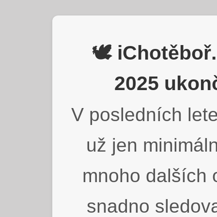
🕊️ iChotěbo
2025 ukonč
V posledních lete
už jen minimáln
mnoho dalších o
snadno sledova