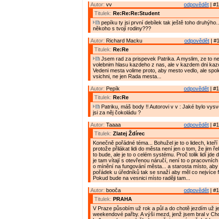
Autor:
vv
odpovědět
| #1
Titulek:
Re:Re:Re:Student
pepíku ty jsi první debílek tak ještě toho druhýho..
někoho s tvojí rodiny???
Autor:
Richard Macku
odpovědět
| #1
Titulek:
Re:Re
Jsem rad za prispevek Patrika. A myslim, ze to ne
volebnim hlasu kazdeho z nas, ale v kazdem dni kaz
Vedeni mesta volime proto, aby mesto vedlo, ale spo
vsichni, ne jen Rada mesta...
Autor:
Pepík
odpovědět
| #1
Titulek:
Re:Re
Patriku, máš body !! Autorovi v v : Jaké bylo vys
jsi za něj čokoládu ?
Autor:
Taaaa
odpovědět
| #1
Titulek:
Zlatej Ždírec
Konečně pořádné téma... Bohužel je to o lidech, kteří 
protože přilákat lidi do města není jen o tom, že jim ř
to bude, ale je to o celém systému. Proč tolik lidí jde
je tam vítají s otevřenou náručí, není to o pracovních p
o mínění na fungování města... a starosta místo, aby 
pořádek u úředníků tak se snaží aby měl co nejvíce f
Pokud bude na vesnici místo raději tam...
Autor:
booča
odpovědět
| #1
Titulek:
PRAHA
V Praze působím už rok a půl a do chotě jezdím už je
weekendové pařby. A výši mezd, jenž jsem bral v Ch