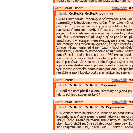
třeba slečna opravdu nikoho nenašla(doufám že ne)
Autor:
Milan Linhart
odpovědět
| #3
Titulek:
Re:Re:Re:Re:Re:Připomínka
To Chotěbořák: Pozemky v průmyslové zóně jsou j
rozprodány jednotlivým investorům. Ti by také měli d
postavit. Že ještě nezačali, to je jejich problém. Ale s
nachystané projekty a vyřízené "papíry". Kdo někdy n
jak je to složité. Ale ten pivovar je mezi investory tak
dočkáte. Supermarketů už tady stojí na papíře asi pět
snad všechny řetězce, které existují, ale stavět nezač
své tabulky, ze kterých jim vychází, že by tu neměli 
V radě města momentálně není žádný "obchodníček"
podnikatel, kterého by ohrožovala nějaká konkurence 
tomu Ždírci: radnice hned po roce 1989 rychle a velm
všechny pozemky v okolí. Díky tomu jich má stále do
levně prodávat dál. Kolem Chotěboře je volných po
a jsou velmi drahé, město je musí s velkými náklady
vykupovat. A protože samo nemá pokladnu přeplněno
nemůže je pak hluboko pod cenu nabízet investorům
Autor:
Martin H.
odpovědět
| #3
Titulek:
Re:Re:Re:Re:Re:Re:Připomínka
Můžete nám přiblížit o jaké investory se jedná jak
tak i z pohledu supermarketů?
Autor:
Milan Linhart
odpovědět
| #3
Titulek:
Re:Re:Re:Re:Re:Re:Re:Připomínka
Seznam firem naleznete v usneseních zastupitels
letošního jara. A také jsem ho před několika měsíci v
Jirky Císaře. Kromě pivovaru jsou to firmy z Chotěboř
okolí, které chtějí rozšířit své dosavadní provozy. 
se tu zajímal Plus, Lidl, Tesco, Billa, ..., někteří i opa