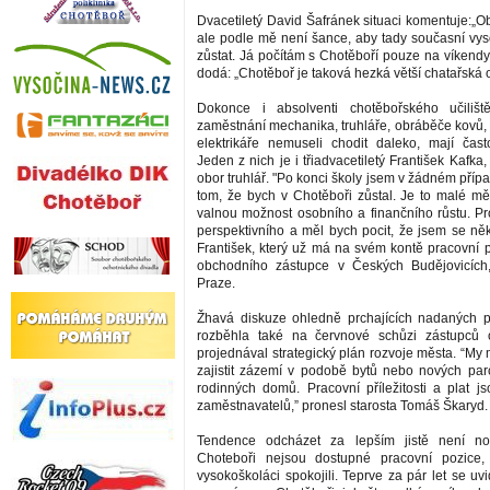
Dvacetiletý David Šafránek situaci komentuje:„Obč
ale podle mě není šance, aby tady současní vyso
zůstat. Já počítám s Chotěboří pouze na víkendy
dodá: „Chotěboř je taková hezká větší chatařská o
Dokonce i absolventi chotěbořského učilišt
zaměstnání mechanika, truhláře, obráběče kovů
elektrikáře nemuseli chodit daleko, mají čas
Jeden z nich je i třiadvacetiletý František Kafka,
obor truhlář. "Po konci školy jsem v žádném pří
tom, že bych v Chotěboři zůstal. Je to malé 
valnou možnost osobního a finančního růstu. Pr
perspektivního a měl bych pocit, že jsem se něk
František, který už má na svém kontě pracovní 
obchodního zástupce v Českých Budějovicích,
Praze.
Žhavá diskuze ohledně prchajících nadaných p
rozběhla také na červnové schůzi zástupců
projednával strategický plán rozvoje města. “
zajistit zázemí v podobě bytů nebo nových par
rodinných domů. Pracovní příležitosti a plat js
zaměstnavatelů,” pronesl starosta Tomáš Škaryd.
Tendence odcházet za lepším jistě není no
Choteboři nejsou dostupné pracovní pozice
vysokoškoláci spokojili. Teprve za pár let se uvi