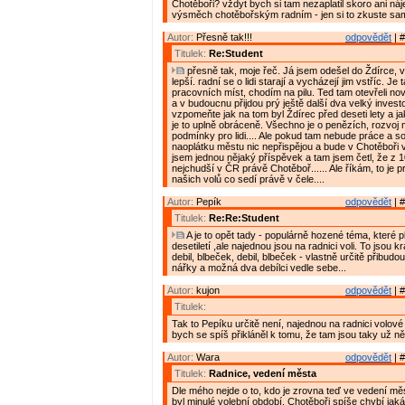
Chotěboři? vždyt bych si tam nezaplatil skoro ani nájem
výsměch chotěbořským radním - jen si to zkuste sam
Autor:
Přesně tak!!!
odpovědět
| #
Titulek:
Re:Student
přesně tak, moje řeč. Já jsem odešel do Ždírce, v
lepší. radní se o lidi starají a vycházejí jim vstříc. Je
pracovních míst, chodím na pilu. Ted tam otevřeli no
a v budoucnu přijdou prý ještě další dva velký investoř
vzpomeňte jak na tom byl Ždírec před deseti lety a j
je to uplně obráceně. Všechno je o penězích, rozvoj
podmínky pro lidi.... Ale pokud tam nebude práce a sol
naoplátku městu nic nepřispějou a bude v Chotěboři ve
jsem jednou nějaký příspěvek a tam jsem četl, že z 
nejchudší v ČR právě Chotěboř...... Ale říkám, to je 
našich volů co sedí právě v čele....
Autor:
Pepík
odpovědět
| #
Titulek:
Re:Re:Student
A je to opět tady - populárně hozené téma, které pl
desetiletí ,ale najednou jsou na radnici voli. To jsou 
debil, blbeček, debil, blbeček - vlastně určitě přibudou 
nářky a možná dva debílci vedle sebe...
Autor:
kujon
odpovědět
| #
Titulek:
Tak to Pepíku určitě není, najednou na radnici volov
bych se spíš přikláněl k tomu, že tam jsou taky už něko
Autor:
Wara
odpovědět
| #
Titulek:
Radnice, vedení města
Dle mého nejde o to, kdo je zrovna teď ve vedení měs
byl minulé volební období. Chotěboři spíše chybí jak