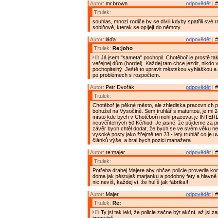
Autor:
mr.brown
odpovědět
| #
Titulek:
souhlas, mnozí rodiče by se divili kdyby spatřili své ra
sobiňově, kterak se opíjejí do němoty...
Autor:
láďa
odpovědět
| #
Titulek:
Re:joho
Já jsem "sameta" pochopil. Chotěboř je prostě tak
veřejnej dům (bordel). Každej tam chce jezdit, nikdo v
pochopitelný. Ještě to upravit městskou vyhláškou a
po problémech s rozpočtem.
Autor:
Petr Dvořák
odpovědět
| #
Titulek:
Chotěboř je pěkné město, ale zhlediska pracovních pří
bohužel na Vysočině. Sem truhlář s maturitou, je mi 24
místo kde bych v Chotěboři mohl pracovat je INTE
neuvěřitelných 50 Kč/hod. Je jasné, že půjdeme za p
závěr bych chtěl dodat, že bych se ve svém věku ne
vysoké posty jako žřejmě ten 23 - letý truhlář co je 
článků výše, a bral bych pozici manažera
Autor:
re:majer
odpovědět
| #
Titulek:
Potřeba drahej Majere aby občas policie provedla kon
doma jak pěstuješ marjanku a podobný fety a hlavně 
nic nevíš, každej ví, že hulíš jak fabrika!!!
Autor:
Majer
odpovědět
| #
Titulek:
Re:
Ty jsi tak lekl, že policie začne být akční, až jsi 