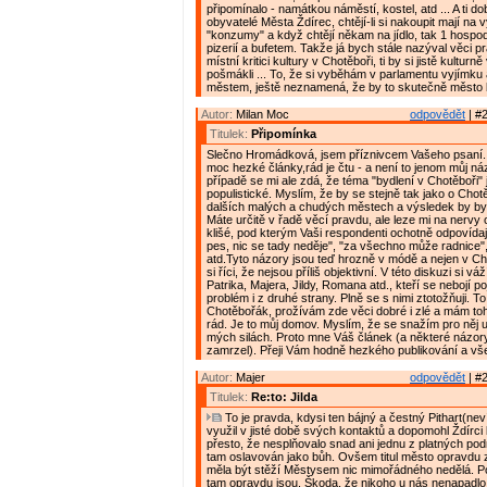
připomínalo - namátkou náměstí, kostel, atd ... A ti do
obyvatelé Města Ždírec, chtějí-li si nakoupit mají na 
"konzumy" a když chtějí někam na jídlo, tak 1 hospo
pizerií a bufetem. Takže já bych stále nazýval věci p
místní kritici kultury v Chotěboři, ti by si jistě kulturně
pošmákli ... To, že si vyběhám v parlamentu vyjímku
městem, ještě neznamená, že by to skutečně město b
Autor:
Milan Moc
odpovědět
| #2
Titulek:
Připomínka
Slečno Hromádková, jsem příznivcem Vašeho psaní.
moc hezké články,rád je čtu - a není to jenom můj náz
případě se mi ale zdá, že téma "bydlení v Chotěboři" j
populistické. Myslím, že by se stejně tak jako o Chotě
dalších malých a chudých městech a výsledek by byl
Máte určitě v řadě věcí pravdu, ale leze mi na nervy
klišé, pod kterým Vaši respondenti ochotně odpovídají,
pes, nic se tady neděje", "za všechno může radnice", 
atd.Tyto názory jsou teď hrozně v módě a nejen v Ch
si říci, že nejsou příliš objektivní. V této diskuzi si v
Patrika, Majera, Jildy, Romana atd., kteří se nebojí 
problém i z druhé strany. Plně se s nimi ztotožňuji. To
Chotěbořák, prožívám zde věci dobré i zlé a mám to
rád. Je to můj domov. Myslím, že se snažím pro něj u
mých silách. Proto mne Váš článek (a některé názory
zamrzel). Přeji Vám hodně hezkého publikování a vš
Autor:
Majer
odpovědět
| #2
Titulek:
Re:to: Jilda
To je pravda, kdysi ten bájný a čestný Pithart(nev
využil v jisté době svých kontaktů a dopomohl Ždírci k
přesto, že nesplňovalo snad ani jednu z platných pod
tam oslavován jako bůh. Ovšem titul město opravdu 
měla být stěží Městysem nic mimořádného nedělá. Pou
tam opravdu jsou. Škoda, že nikoho u nás nenapadlo