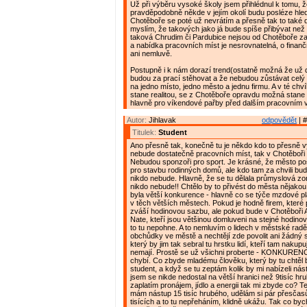
Už při výběru vysoké školy jsem přihlédnul k tomu, ž
pravděpodobně někde v jejím okolí budu posléze hleda
Chotěboře se poté už nevrátím a přesně tak to také 
myslím, že takových jako já bude spíše přibývat než
taková Chrudim či Pardubice nejsou od Chotěboře za
a nabídka pracovních míst je nesrovnatelná, o fina
ani nemluvě.
Postupně i k nám dorazí trend(ostatně možná že už do
budou za prací stěhovat a že nebudou zůstávat celý 
na jedno místo, jedno město a jednu firmu. A v té chvíl
stane realitou, se z Chotěboře opravdu možná stane
hlavně pro víkendové pařby před dalším pracovním 
Autor:
Jihlavak
odpovědět
| #
Titulek:
Student
Ano přesně tak, konečně tu je někdo kdo to přesně vy
nebude dostatečně pracovních míst, tak v Chotěboři
Nebudou sponzoři pro sport. Je krásné, že město p
pro stavbu rodinných domů, ale kdo tam za chvili bud
nikdo nebude. Hlavně, že se tu dělala průmyslová zo
nikdo nebude!! Chtělo by to přivést do města nějakou
byla větší konkurence - hlavně co se týče mzdové pla
v těch větších městech. Pokud je hodně firem, které po
zváší hodinovou sazbu, ale pokud bude v Chotěboři 
Nate, kteří jsou většinou domluveni na stejné hodino
to tu nepohne. A to nemluvím o lidech v městské radě,
obchůdky ve městě a nechtějí zde povolit ani žádný
který by jim tak sebral tu hrstku lidí, kteří tam nakupují
nemají. Prostě se už všichni proberte - KONKURENCE
chybí. Co zbyde mladému člověku, který by tu chtěl 
student, a když se tu zeptám kolik by mi nabízeli nást
jsem se nikde nedostal na větší hranici než 9tisíc hr
zaplatím pronájem, jídlo a energii tak mi zbyde co? Ted
mám nástup 15 tisíc hrubého, udělám si pár přesčas
tisících a to tu nepřeháním, klidně ukážu. Tak co byc