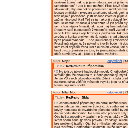
směrem Ždírec, tak to je jenom dobře, ale už je tam 
tam nikdo není!!! Jak je toto možné? Přeci když něco
stavím tak, aby tam někdo potom něco mohl postavit
jednalo o nějakém pivovaru a nakonec skutek utek, 
teda nějaké podložené, jestli do toho investor půjde 
začnu něco podnikat! Ted se tam akorát vykácel flek 
tam 10 let stát! Na tohle já poukazuji! Já jen pořád s
sem chce nějaká firma jít, tak radní mají hromadu kritér
Dokud v radě budou sedět živnostníci, kteří vlastní
nebo ti, kteří mají svoje firmičky k podnikání. Tak př
zvyšovat konkurenci ve městě. nemám snad pánové
bych pokračovat dále.... Kde jsou třeba ty zmiňova
Prostě můj názor je, že pokud tu člověk bude mít dos
sem za ní dojížděli třeba i lidi z okolních vesnic, t
bavit o rozvoji města a o tom, že jsem přijdou mladí l
chtět stavět byty aj... jako to je třeba ve Ždirci.
Autor:
Majer
odpovědět
| #3
Titulek:
Re:Re:Re:Re:Připomínka
No to jsou takové havlovské modely Chotěbořáků
světáčtí tím, že plivou na to, z čeho pocházejí, myslí 
Jenže VŠ z nich takového nedělá. Zde jim chybí pře
na kterou si ve větších městech zvykli a jsou na ní ta
Neumí si ji sami udělat.
Autor:
Milan Moc
odpovědět
| #3
Titulek:
Re:Re:to: Jilda
Jenom drobná připomínka na okraj, možná trochu
matka byla zaměstnaná ve Ždírci až do svého vážn
kdyby nemusela do invalidního důchodu, určitě by z
do důchodu starobního. No a můj otec pracoval celý ž
Oba byli pracovníky v textilním průmyslu, takže v Ch
svém oboru šanci (je však pravdou, že vlaky i autobu
bez problémů jezdily). Otci byl v Hlinsku nabídnut po
jako "správný Chotěbořák" jej odmítl. Takže jsem asi