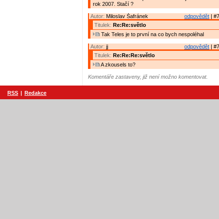
rok 2007. Stačí ?
Autor:
Miloslav Šafránek
odpovědět
| #7
Titulek:
Re:Re:světlo
Tak Teles je to první na co bych nespoléhal
Autor:
jj
odpovědět
| #7
Titulek:
Re:Re:Re:světlo
A zkousels to?
Komentáře zastaveny, již není možno komentovat.
RSS
|
Redakce