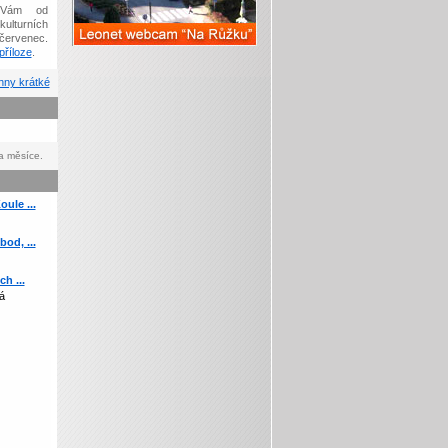
Vám od
kulturních
červenec.
říloze
.
ny krátké
a měsíce.
ule ...
od, ...
h ...
á