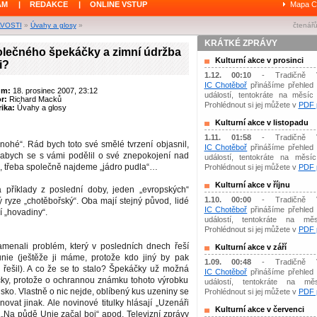
ÁM
|
REDAKCE
|
ONLINE VSTUP
Mapa C
AVOSTI
»
Úvahy a glosy
»
čtenářů
KRÁTKÉ ZPRÁVY
olečného špekáčky a zimní údržba
Kulturní akce v prosinci
i?
1.12. 00:10
- Tradičně 
IC Chotěboř
přinášíme přehled 
um:
18. prosinec 2007, 23:12
událostí, tentokráte na měsíc 
or:
Richard Macků
Prohlédnout si jej můžete v
PDF p
ika:
Úvahy a glosy
Kulturní akce v listopadu
1.11. 01:58
- Tradičně 
ohé“. Rád bych toto své smělé tvrzení objasnil,
IC Chotěboř
přinášíme přehled 
, abych se s vámi podělil o své znepokojení nad
událostí, tentokráte na měsíc 
, třeba společně najdeme „jádro pudla“…
Prohlédnout si jej můžete v
PDF p
Kulturní akce v říjnu
 příklady z poslední doby, jeden „evropských“
1.10. 00:00
- Tradičně 
 ryze „chotěbořský“. Oba mají stejný původ, lidé
IC Chotěboř
přinášíme přehled 
í „hovadiny“.
událostí, tentokráte na měs
Prohlédnout si jej můžete v
PDF p
namenali problém, který v posledních dnech řeší
Kulturní akce v září
nie (ještěže ji máme, protože kdo jiný by pak
1.09. 00:48
- Tradičně 
 řešil). A co že se to stalo? Špekáčky už možná
IC Chotěboř
přinášíme přehled 
y, protože o ochrannou známku tohoto výrobku
událostí, tentokráte na mě
ko. Vlastně o nic nejde, oblíbený kus uzeniny se
Prohlédnout si jej můžete v
PDF p
ovat jinak. Ale novinové titulky hlásají „Uzenáři
Kulturní akce v červenci
, „Na půdě Unie začal boj“ apod. Televizní zprávy