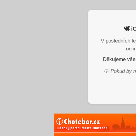
🕊️ 
V posledních le
onli
Děkujeme všem
💡 Pokud by m