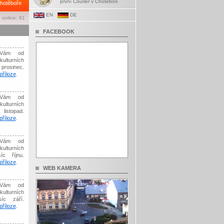
první Courier v Chotěboři
hotěboře
EN
DE
 online: 61
FACEBOOK
Vám od
kulturních
prosinec.
říloze
.
Vám od
kulturních
listopad.
říloze
.
Vám od
kulturních
íc říjnu.
říloze
.
WEB KAMERA
Vám od
kulturních
síc září.
říloze
.