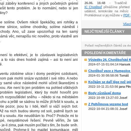
26.06. 16:48
- Tradičně 
ují záběry konferencí a jiných početných grémií
IC Chotěboř
přinášíme přehled 
ešit tento problém. Je to normální, nebo si jen
událostí, tentokráte na měsíc 
diny?
Prohlédnout si jej můžete v
PDF p
e solíme. Ovšem nikoli špekáčky, ani rohlíky a
Všech
íme silnice, solíme chodníky, solíme náměstí i
chody. Ano, už zase upozorňuji na ten samý
NEJČTENĚJŠÍ ČLÁNKY
námá věc, nenapíšu nic nového, proto vlastně ani
.
Pořadí nejčtenějších článků za dv
POSLEDNÍ KOMENTÁŘE
ení to efektivní, je to závdavek legislativních
 a to nás dnes hodně zajímá – asi to není ani
Výsledky 24. Chotěbořské Ko
é.
2024-07-15 01:04:14
Hansek
Chotěboř veze z Humpolce b
entu zdobíme ulice i domy pestrými ozdobami,
2024-01-30 08:58:06
Tomáš
om pak mohli snáze vyzdobit i své nitro. A nebo
Kočkám se daří lépe než jejic
ty samé ulice následně mohli učinit škaredými s
2022-10-11 21:53:56
jana Piln
ou. Ale není to jen problém na pohled ošklivých
problém legislativní, který by mohl hovořit pro
Body zůstávají doma
ých rozpouštědel sněhu – někdo si na městském
2022-10-09 13:27:03
Josef
ohu a ještě se sádrou to může jít řešit k soudu, a
Z Pelhřimova vezeme bod
e pozor, jsou tu i lidé, kteří si váží svých bot.
2022-10-04 21:08:31
Josef
Až na nich budou skvrny od soli, patrně bych se
it u soudu. Ale neudělám to. Proč? Protože mi to
upé, nesystémové řešení. Pevně věřím, že tak
 – je-li zima, pak musím počítat s tím, že bude sníh.
očině. Prohrne-li ho majitel komunikace, měl