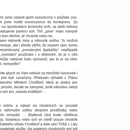
i jsme oslavili gorilí narozeniny v pražské zoo.
ím jsme hodili novorozence do kontejneru. Za
 na sjezdovkách technický sníh, za další miliony
ikvidujeme pomocí soli. Tím „jsme“ mám namysli
 v tom všichni, ať chceme nebo ne.
sem milovník zimy a milovník sněhu. To možná
esluje, ale i přesto věřím, že nejsem sám, komu
prezentovaný „posolenými špekáčky“ nepřipadá
 „normální“ používám i s vědomím, že je s ním
 může nabývat řadu významů; ale to je na něm
é, nemyslíte?
lte abych se Vám omluvil za množství uvozovek i
é jimi byli označeny. Přidávám výňatek z Plánu
ydaného Městem Chotěboř, který je platný pro
A prosím, zkuste se zamyslet, jestli náhodou nebyl
n jen pro „srandu králíkům“…
í sněhu a náledí na chodnících se provádí
 odhrnutím sněhu strojními prostředky nebo
ním zmrazků … Zbytková část bude ošetřena
ály. Solankou nebo solí se ošetří pouze chodník
tského úřadu Chotěboř a dále ulicí Trčků z Lípy
vatelské služby. Na ostatních chodnících smí být