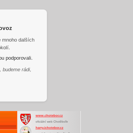
rovoz
je mnoho dalších
kolí.
u podporovali.
, budeme rádi,
www.chotebor.cz
oficiální web Chotěboře
harry.ichotebor.cz