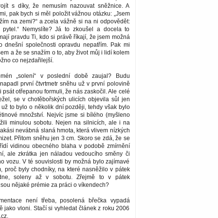
ojít s díky, že nemusím nazouvat sněžnice. A
emi, pak bych si měl položit vážnou otázku: „Jsem
ežím na zemi?“ a zcela vážně si na ni odpovědět:
 pytel.“ Nemyslíte? Já to zkoušel a docela to
ají pravdu Ti, kdo si právě říkají, že jsem možná
 do dnešní společnosti opravdu nepatřím. Pak mi
sem a že se snažím o to, aby život můj i lidí kolem
no co nejzdařilejší.
mén „solení“ v poslední době zaujal? Budu
 napadl první čtvrtmetr sněhu už v první polovině
 psát otřepanou formuli, že nás zaskočil. Ale celé
ežel, se v chotěbořských ulicích objevila sůl jen
 už to bylo o několik dní později, tehdy však bylo
tinové množství. Nejvíc jsme si bílého (myšleno
žili minulou sobotu. Nejen na silnicích, ale i na
jakási nevábná slaná hmota, která vlivem nízkých
mizet. Přitom sněhu jen 3 cm. Skoro se zdá, že se
řídí vidinou obecného blaha v podobě zmírnění
í, ale zkrátka jen náladou vedoucího směny či
o vozu. V té souvislosti by možná bylo zajímavé
m, proč byly chodníky, na které nasněžilo v pátek
ne, soleny až v sobotu. Zřejmě to v pátek
jsou nějaké prémie za práci o víkendech?
mentace není třeba, posolená břečka vypadá
ě jako vloni. Stačí si vyhledat článek z roku 2006
.cz.