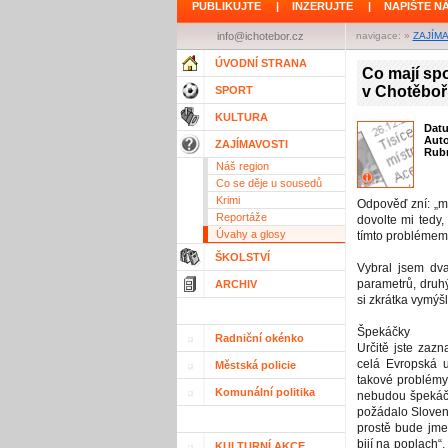
PUBLIKUJTE
|
INZERUJTE
|
NAPIŠTE N
info@ichotebor.cz
navigace: »
ZAJÍM
ÚVODNÍ STRANA
Co mají sp
v Chotěboř
SPORT
KULTURA
Dat
Aut
ZAJÍMAVOSTI
Rubr
Náš region
Co se děje u sousedů
Krimi
Odpověď zní: „mn
Reportáže
dovolte mi tedy
Úvahy a glosy
tímto problémem
ŠKOLSTVÍ
Vybral jsem dva
parametrů, druhý
ARCHIV
si zkrátka vymýšl
Špekáčky
Radniční okénko
Určitě jste zaz
celá Evropská u
Městská policie
takové problémy
Komunální politika
nebudou špekáčk
požádalo Slovens
prostě bude jmen
bijí na poplach“
KULTURNÍ AKCE