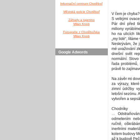
Informační centrum Chotěboř
Městská policie Chotěboř
V čem je chyba?
S velkými ovacem
Záhady a tajemno
Pár dní před t
Milan Knob
miliony vyrábíme
Fotografie z Chotěbořska
ho na ulicích l
Milan Knob
„my lidé“, lítáme
Neskrývám, že j
mé uvažování zkr
Google Adwords
dnešní svět re
normální. Slovo
řada problémů,
právě to zajímav
Na závěr mi dovo
za výrazy, kter
zimní údržby v
letošní sezónu. 
vytvořen a sepsá
Chodníky
… Odstraňován
odmetením nebo
ručně, oškrábá
inertními materi
kolem budovy Měs
až k budově Pečo