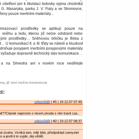
 ošetření jen k likvidaci ledovky vyjma chodníků
. G. Masaryka, parku J. V. Fialy a ve Stromovce,
eny pouze inertními materiály...
mrazovací prostředky se aplikují pouze na
u sněhu a ledu, kterou již nelze odstranit nebo
ckými prostředky… Sněhovou břečku je třeba z
… U komunikací II. a III. třídy se náledí a kluzkost
zdrsňuje posypem inertními posypovými materiály
to vyžaduje dopravně technický stav komunikace…
a na Silvestra ani v novém roce nedělejte
ny, již není možno komentovat.
E:
odpovědět
| #1 | 19.12.07 07:49
shit??Clanek naprosto o nicem,skoda s nim travit cas..
odpovědět
| #2 | 19.12.07 08:37
á úvaha. Vzniká tam, milý bbb, předpoklad zamyslet
 a jestli ti to vyjde, dej vědět.