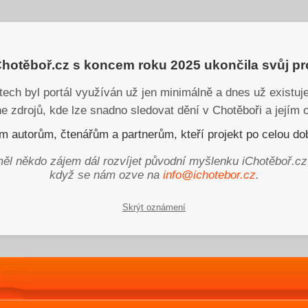
iChotěboř.cz s koncem roku 2025 ukončila svůj p
tech byl portál využíván už jen minimálně a dnes už existu
ne zdrojů, kde lze snadno sledovat dění v Chotěboři a jejím o
 autorům, čtenářům a partnerům, kteří projekt po celou dob
ěl někdo zájem dál rozvíjet původní myšlenku iChotěboř.cz
když se nám ozve na
info@ichotebor.cz
.
Skrýt oznámení