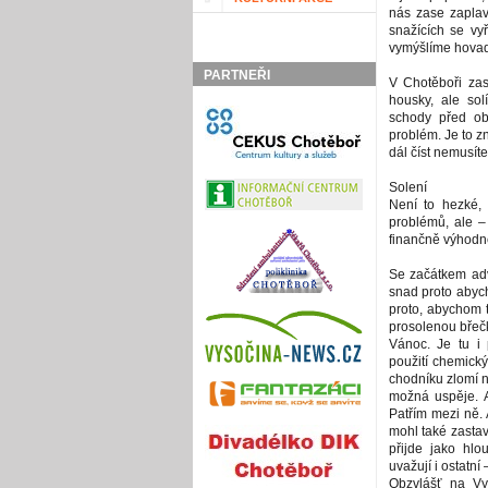
nás zase zaplav
snažících se vyř
vymýšlíme hova
PARTNEŘI
V Chotěboři zas
housky, ale sol
schody před ob
problém. Je to z
dál číst nemusíte
Solení
Není to hezké, n
problémů, ale –
finančně výhodn
Se začátkem adv
snad proto abych
proto, abychom 
prosolenou břečk
Vánoc. Je tu i 
použití chemick
chodníku zlomí n
možná uspěje. Al
Patřím mezi ně. 
mohl také zastav
přijde jako hlo
uvažují i ostatní
Obzvlášť na Vys