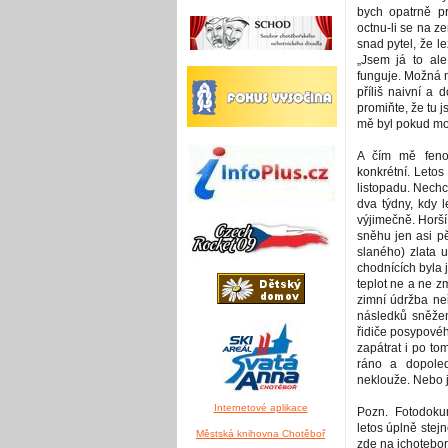
bych opatrně pr
octnu-li se na z
snad pytel, že l
„Jsem já to ale
funguje. Možná m
příliš naivní a
promiňte, že tu j
mě byl pokud mož
A čím mě feno
konkrétní. Letos
listopadu. Nechci
dva týdny, kdy l
výjimečně. Horší
sněhu jen asi pě
slaného) zlata u
chodnících byla 
teplot ne a ne z
zimní údržba ne
následků sněžen
řidiče posypovéh
zapátrat i po to
ráno a dopoled
neklouže. Nebo 
Internetové aplikace
Pozn. Fotodoku
letos úplně stejn
Městská knihovna Chotěboř
zde na ichotebor