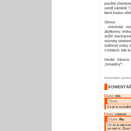
použito chemické
uvnitř náměstí T
které budou ošetř
Silnice
…chemické roz
zbytkovou vrstv
snížit mechani
vozovky odstranit
sněhové vrstvy 
v místech, kde 
Hezké Vánoce 
„hovadiny“!
Komentáře zastave
KOMENTÁŘ
Autor:
bbb
Titulek:
Co je to za bull
Autor:
satanas
Titulek:
Re:
Je to takzvan
se nad ní. Zkus to