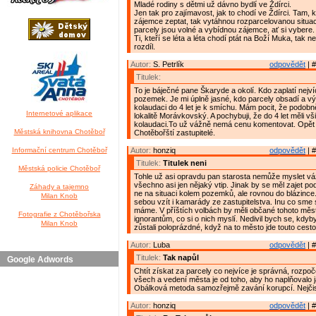
Mladé rodiny s dětmi už dávno bydlí ve Ždírci.
Jen tak pro zajímavost, jak to chodí ve Ždírci. Tam, k
zájemce zeptat, tak vytáhnou rozparcelovanou situaci
parcely jsou volné a vybídnou zájemce, ať si vybere.
Ti, kteří se léta a léta chodí ptát na Boží Muka, tak 
rozdíl.
Autor:
S. Petrlík
odpovědět
| #
Titulek:
To je báječné pane Škaryde a okolí. Kdo zaplatí nejv
pozemek. Je mi úplně jasné, kdo parcely obsadí a v
kolaudaci do 4 let je k smíchu. Mám pocit, že podobn
Internetové aplikace
lokalitě Morávkovský. A pochybuji, že do 4 let měli vš
kolaudaci.To už vážně nemá cenu komentovat. Opět
Městská knihovna Chotěboř
Chotěbořští zastupitelé.
Informační centrum Chotěboř
Autor:
honziq
odpovědět
| #
Titulek:
Titulek neni
Městská policie Chotěboř
Tohle už asi opravdu pan starosta nemůže myslet váž
všechno asi jen nějaký vtip. Jinak by se měl zajet po
Záhady a tajemno
ne na situaci kolem pozemků, ale rovnou do blázince
Milan Knob
sebou vzít i kamarády ze zastupitelstva. Inu co sme si 
máme. V příštích volbách by měli občané tohoto měs
Fotografie z Chotěbořska
ignorantům, co si o nich myslí. Nedivil bych se, kd
Milan Knob
zůstali poloprázdné, když na to město jde touto cesto
Autor:
Luba
odpovědět
| #
Titulek:
Tak napůl
Google Adwords
Chtít získat za parcely co nejvíce je správná, rozpoč
všech a vedení města je od toho, aby ho naplňovalo ja
Obálková metoda samozřejmě zavání korupcí. Nejčist
Autor:
honziq
odpovědět
| #