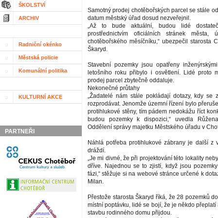
ŠKOLSTVÍ
Samotný prodej chotěbořských parcel se stále o
datum městský úřad dosud nezveřejnil.
ARCHIV
„Až to bude aktuální, budou lidé dostateč
prostřednictvím oficiálních stránek města,
chotěbořského měsíčníku,“ ubezpečil starosta
Radniční okénko
Škaryd.
Městská policie
Stavební pozemky jsou opatřeny inženýrskými 
Komunální politika
letošního roku přibylo i osvětlení. Lidé proto 
prodej parcel zbytečně oddaluje.
Nekonečné průtahy
„Žadatelé nám stále pokládají dotazy, kdy se
KULTURNÍ AKCE
rozprodávat. Jenomže územní řízení bylo přeruše
protihlukové stěny, tím pádem nedokážu říct kon
budou pozemky k dispozici,“ uvedla Růže
Oddělení správy majetku Městského úřadu v Chot
PARTNEŘI
Náhlá potřeba protihlukové zábrany je další z v
dráždí.
„Je mi divné, že při projektování této lokality neb
dříve. Najednou se to zjistí, když jsou pozemky
fázi,“ stěžuje si na webové stránce určené k do
Milan.
Přestože starosta Škaryd říká, že 28 pozemků do
místní poptávku, lidé se bojí, že je někdo přeplatí
stavbu rodinného domu přijdou.