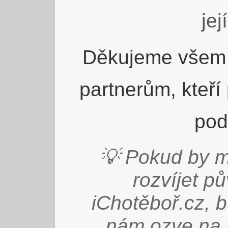
jej
Děkujeme všem 
partnerům, kteří
pod
💡 Pokud by m
rozvíjet p
iChotěboř.cz, 
nám ozve na