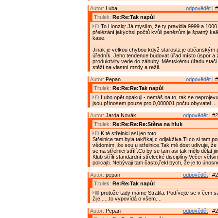
Autor:
Luba
odpovědět
| #
Titulek:
Re:Re:Tak napůl
To Honziq: Já myslím, že ty pravidla 9999 a 1000
přelézání jakýchsi počtů kvůli penězům je špatný kalk
kase.
Jinak je velkou chybou když starosta je občanským
úředník. Jeho tendence budovat úřad místo úspor a
produktivity vede do záhuby. Městskému úřadu stač
stěží na vlastní mzdy a režii.
Autor:
Pepan
odpovědět
| #
Titulek:
Re:Re:Re:Tak napůl
Lubo opět opakuji - nemáš na to, tak se neprojev
jsou přínosem pouze pro 0,000001 počtu obyvatel ...
Autor:
Jarda Novák
odpovědět
| #2
Titulek:
Re:Re:Re:Re:Stěna na hluk
K té střelnici asi jen toto:
Střelnice tam byla takříkajíc odjakživa.Ti co si tam pos
vědomím, že sou u střelnice.Tak mě dost udivuje, že 
se na střelnici střílí.Co by se tam asi tak mělo dělat j
Klub střílí standardní střelecké disciplíny.Večer větš
policajti. Nebývaji tam často,řekl bych, že je to únosn
Autor:
pepan
odpovědět
| #2
Titulek:
Re:Re:Tak napůl
protože tady máme Stratila. Podívejte se v čem sá
žije......to vypovídá o všem....
Autor:
Pepan
odpovědět
| #2