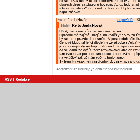
co se to zas děje v té ulici sportovní?co to ty v těch
uborech dělají za zbitečné hovadiny?to už tady snad
toto město utrácí?aha. všude kolem bordel jak u rom
nepokračovat.
Autor:
Jarda Novák
odpovědět
| #3
Titulek:
Re:to Jarda Novák
Výměna názorů snad ani neni hádání.
Opravdu mě zajímá ,,hrají si na vojáčky" co by za tí
by se tam opravdu dít nesmělo. V posledních několik
členové klubu střílející disciplínu ,,praktická střelba" 
jsou tz.dvojstřely rychlejší, tak snad toto upoutalo v
co se jedná lze vyčíst zde: http://www.quatro-ch.cz
tam i videa tak pokud to shlédnete a bude vám to přip
na vojáčky" tak už nám oběma bude jasno.
Ty tréninky však netrvají dlouho. Bývají v rozsahu c
Komentáře zastaveny, již není možno komentovat.
RSS
|
Redakce