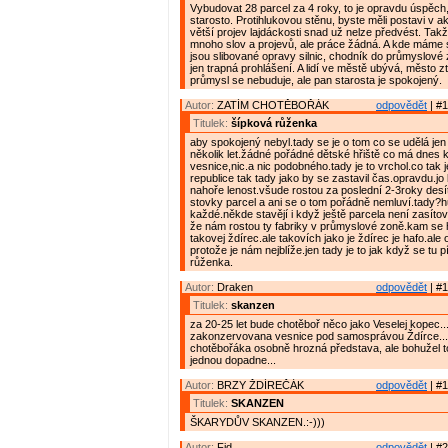
Vybudovat 28 parcel za 4 roky, to je opravdu úspěch
starosto. Protihlukovou stěnu, byste měli postavi v ak
větší projev lajdáckosti snad už nelze předvést. Takž
mnoho slov a projevů, ale práce žádná. A kde máme 
jsou slibované opravy silnic, chodník do průmyslové z
jen trapná prohlášení. A lidí ve městě ubývá, město 
průmysl se nebuduje, ale pan starosta je spokojený.
Autor:
ZATÍM CHOTĚBOŘÁK
odpovědět
| #1
Titulek:
šípková růženka
aby spokojený nebyl.tady se je o tom co se udělá jen 
několik let.žádné pořádné dětské hřiště co má dnes 
vesnice,nic.a nic podobného.tady je to vrchol.co tak 
republice tak tady jako by se zastavil čas.opravdu.jo
nahoře lenost.všude rostou za poslední 2-3roky desí
stovky parcel a ani se o tom pořádně nemluví.tady
každé.někde stavějí i když ještě parcela není zasíto
že nám rostou ty fabriky v průmyslové zoně.kam se
takovej ždírec.ale takovích jako je ždírec je hafo.ale
protože je nám nejblíže.jen tady je to jak když se tu 
růženka.
Autor:
Draken
odpovědět
| #1
Titulek:
skanzen
za 20-25 let bude chotěboř něco jako Veselej kopec.
zakonzervovana vesnice pod samosprávou Ždírce...
chotěbořáka osobně hrozná představa, ale bohužel 
jednou dopadne...
Autor:
BRZY ŽDÍREČÁK
odpovědět
| #1
Titulek:
SKANZEN
ŠKARYDŮV SKANZEN.:-)))
Autor:
Fid
odpovědět
| #2