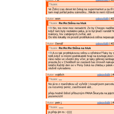
Titulek:
Ve Ždírci zas deset let čekaj na supermarket a na tři 
tam mají pořád jednu sámošku...Nikde to není růžové
Autor:
won
odpovědět
| #2
Titulek:
Re:Re:Stěna na hluk
No, tos mne moc nenadchl. Ze by Cheops nadělal t
když tam byly nedaleko jatka, jo to byl jinačí randál! 
traktory, řev zabíjených zvířat, atd.
Do této lokality mi prostě protihluková stěna nepasuje
Autor:
čtenář
odpovědět
| #2
Titulek:
Re:Re:Re:Stěna na hluk
A co tak protihlukovou stěnu u střelnice?Taky by 
totiš,když si místní podnikatelé hrají na kovboje,dost 
ráno nebo ve všední dny včer, je taky pěknej rambajz
pravda,že v Chotěboři se zastavil čas.Úroveň nakup
totáče.Každý den se v Peny čeká na chleba,v pátek 
slušně vykradeno.
Autor:
vojtěch
odpovědět
| #
Titulek:
....
No já to z manželkou už vyřešil :) koupil jsem parcelu v
za rozumný peníz, zasíťované atd...
přeju hodně štěstí příbuzným PANA Škaryda na jejic
pozemcích!
Autor:
petr j.
odpovědět
| #
Titulek:
......
jo,přeju jim to.:-(((((