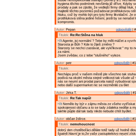
studie nerespektovala stávající poměry a z neznáme
hygiena těchto podmínek nevšimla již dříve. Kdyby s
prodaly a pak se zjistilo, že vedlejší firmy dělají hluk,
majitelé těchto pozemků požadovat protihlukovou st
hluku, což by mohlo být pro tyto firmy likvidační. Je ot
protihluková stěna jediné řešení, jestli by se nenašel 
kompromis.
Autor:
Pepan
odpovědět
| #
Titulek:
Re:Re:Stěna na hluk
Agente, jsi normální ? Tebe by měli máčet a vyvrh
Starosta je Bůh ? Kde to žiješ změno ?
Starosty se nechci zastávat, ale vykřikovat " my to
za námi.
Jsem zvědav, co z tebe "slušného" vyleze.
Autor:
petr
odpovědět
| #1
Titulek:
Nechápu proč v našem městě jde všechno tak stuha
podívá na okolní města stejné velikosti tak všude už
nás se neumí ani prodat parcela natož vybudovat spo
nebo další supermarket nic se nezměnilo za 6let
Autor:
Jirka T.
odpovědět
| #1
Titulek:
Re:Tak napůl
Nemělo by být v zájmu města ze všeho vytřískat 
spokojenost občanu a to se tady zdaleka neděje a m
takhle půjde dál tak tady nikdo nebude chtít bydlet.
Autor:
občan ždírce.
odpovědět
| #1
Titulek:
nemohoucnost
dobrý den chotěbořáci.děláte totiž tady už hodně dl
špatně.hlavní je to,že vaše zastupitelstvo neumí zís