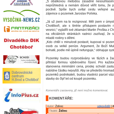
„S obálkovou metodou zásadně nesouhlasím.
neprůhledná a nemám důvod věřit tomu, že p
poctivě. Spíše bych uvítal cestu veřejné auk
zájemce o pozemek Jaroslav Polívka.
„Já už jsem na to rezignoval. Měl jsem v úmysl
Chotěboři, ale s tímhle přístupem postavím 
vesnici,“ vyjádřil své zklamání Martin Proška z Ch
na oficiálních stránkách radnici zazlívají, že 
mladé rodiny s dětmi.
„Kdo chtěl v minulosti postavit, kupoval si poz
osob za velké peníze. Argument, že Boží Mu
bohaté, podle mě úplně nefunguje,“ obhajuje sys
Pozemky budou rozprodávány ve fázích a ža
přihlásí formou výběrového řízení. Pro každ
stanovena minimální cena, prodej schválí zastu
nabídne částku nejvyšší. Aby se předešlo hrom
pozemků podnikateli, budou vlastníci parcel váz
stavby do čtyř let od koupě pozemku.
Komentáře zastaveny, již není možno komentovat.
KOMENTÁŘE:
Autor:
Ždírec
odpovědět
| #
Titulek:
Ždírec