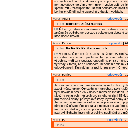
různých fondů a tak.získává je jen na pár věcí ze kter
nemáte vůbec nic.vím o čem mluvím.nebo spíš se jim
špatné mít v zastupitelstvu místní podnikatele.nosit s
konkurenci?fůj.hodně uspěchů v dalších volbách.
Autor:
Agent
odpovědět
| #1
Titulek:
Re:Re:Re:Stěna na hluk
Říkám ,že dosavadní starosta nic nedokázal a že
změnu.Je potřeba se starat o spokojenost občanů a 
moc dobré úrovni.
Autor:
Pepan
odpovědět
| #1
Titulek:
Re:Re:Re:Re:Stěna na hluk
Agente a já tvrdím, že starosta s týmem vykonáv
rozhoduje rada a zastupitelstvo. To bychom mohli na
všechny, kteří tam jsou zastoupeni i na ty za změnu
výhrady k tomu, že se řada věcí nedodělá a vidím v 
odpovědnosti. Tam vidím na radnici rezervy !! Chtělo by
Autor:
patriot
odpovědět
| #1
Titulek:
Jednoznačné řešení, pan starosta by měl velice rychl
zazdí město úplně. Opravdu je k smíchu a také k plá
vybudovalo u nás a co v daleko menších městech. P
slouží v ostatních městech pro mnoho účelů, hřiště
pro rodinné domy, průmyslové zony, bytové domy a 
Jen u nás by museli na radnici více pracovat a to je
někdo jiný důvod této lenosti a lemplovitosti. Je škod
takové lidi a kdoví, jestli se podaří někdy stávající c
napravit.Bohužel hraní si na politiky nepřináší pro mě
Autor:
PJ
odpovědět
| #1
Titulek: