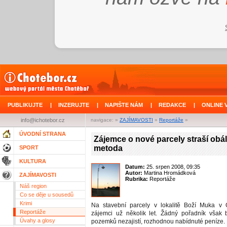
PUBLIKUJTE
|
INZERUJTE
|
NAPIŠTE NÁM
|
REDAKCE
|
ONLINE 
info@ichotebor.cz
navigace: »
ZAJÍMAVOSTI
»
Reportáže
»
ÚVODNÍ STRANA
Zájemce o nové parcely straší obá
metoda
SPORT
KULTURA
Datum:
25. srpen 2008, 09:35
Autor:
Martina Hromádková
ZAJÍMAVOSTI
Rubrika:
Reportáže
Náš region
Co se děje u sousedů
Krimi
Na stavební parcely v lokalitě Boží Muka v C
Reportáže
zájemci už několik let. Žádný pořadník však 
Úvahy a glosy
pozemků nezajistí, rozhodnou nabídnuté peníze.