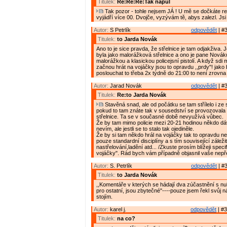
Titulek:
Re:Re:Re:Tak napůl
Tak pozor - tohle nejsem JÁ ! U mě se dočkáte r
vyjádří více 00. Dvojče, vyzývám tě, abys zalezl. Jsi
Autor:
S Petrlík
odpovědět
| #3
Titulek:
to Jarda Novák
Ano to je sice pravda, že střelnice je tam odjakživa.
byla jako malorážková střelnice a ono je pane Novák
malorážkou a klasickou policejsní pistolí. A když sdi 
začnou hrát na vojáčky jsou to opravdu ,,prdy"! jako
poslouchat to třeba 2x týdně do 21:00 to není zrovna
Autor:
Jarad Novák
odpovědět
| #3
Titulek:
Re:to Jarda Novák
Stavěná snad, ale od počátku se tam střílelo i ze
pokud to tam znáte tak v sousedství se provozovala
střelnice. Ta se v současné době nevyužívá vůbec.
Že by tam mimo policie mezi 20-21 hodinou někdo dá
nevím, ale jestli se to stalo tak ojediněle.
Že by si tam někdo hrál na vojáčky tak to opravdu ne!
pouze standardní disciplíny a s tím související záležit
nastřelování,ladění atd... /Zkuste prosím blížeji specifi
vojáčky". Rád bych vám případně objasnil vaše nepř
Autor:
S. Petrlík
odpovědět
| #3
Titulek:
to Jarda Novák
,,Komentáře v kterých se hádají dva zúčastnění s n
pro ostatní, jsou zbytečné"----pouze jsem řekl svůj n
stojím.
Autor:
karel j.
odpovědět
| #3
Titulek:
na co?