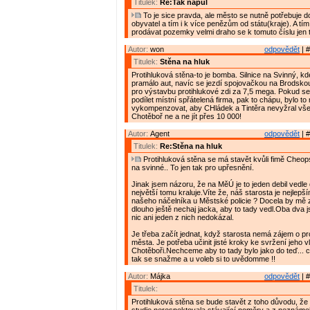
Titulek:
Re:Tak napůl
To je sice pravda, ale město se nutně potřebuje d
obyvatel a tím i k více penězům od státu(kraje). A tí
prodávat pozemky velmi draho se k tomuto číslu jen ta
Autor:
won
odpovědět
| #
Titulek:
Stěna na hluk
Protihluková stěna-to je bomba. Silnice na Svinný, k
pramálo aut, navíc se jezdí spojovačkou na Brodskou,
pro výstavbu protihlukové zdi za 7,5 mega. Pokud se
podílet místní spřátelená firma, pak to chápu, bylo to
vykompenzovat, aby CHládek a Tintěra nevyžral vše
Chotěboř ne a ne jít přes 10 000!
Autor:
Agent
odpovědět
| #
Titulek:
Re:Stěna na hluk
Protihluková stěna se má stavět kvůli fimě Cheops, 
na svinné.. To jen tak pro upřesnění.
Jinak jsem názoru, že na MěÚ je to jeden debil vedle
největší tomu kraluje.Víte že, náš starosta je nejle
našeho náčelníka u Městské policie ? Docela by mě z
dlouho ještě nechaj jacka, aby to tady vedl.Oba dva j
nic ani jeden z nich nedokázal.
Je třeba začít jednat, když starosta nemá zájem o 
města. Je potřeba učinit jisté kroky ke svržení jeho v
Chotěboři.Nechceme aby to tady bylo jako do teď...
tak se snažme a u voleb si to uvědomme !!
Autor:
Májka
odpovědět
| #
Titulek:
Protihluková stěna se bude stavět z toho důvodu, že 