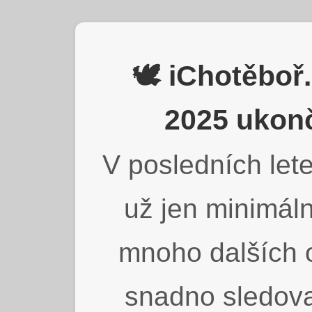
🕊️ iChotěbo
2025 ukonč
V posledních lete
už jen minimáln
mnoho dalších o
snadno sledova