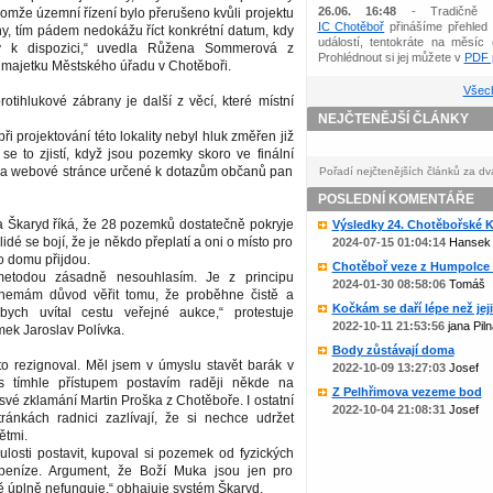
26.06. 16:48
- Tradičně 
omže územní řízení bylo přerušeno kvůli projektu
IC Chotěboř
přinášíme přehled 
ny, tím pádem nedokážu říct konkrétní datum, kdy
událostí, tentokráte na měsíc 
 k dispozici,“ uvedla Růžena Sommerová z
Prohlédnout si jej můžete v
PDF p
 majetku Městského úřadu v Chotěboři.
Všech
otihlukové zábrany je další z věcí, které místní
NEJČTENĚJŠÍ ČLÁNKY
při projektování této lokality nebyl hluk změřen již
se to zjistí, když jsou pozemky skoro ve finální
i na webové stránce určené k dotazům občanů pan
Pořadí nejčtenějších článků za dv
POSLEDNÍ KOMENTÁŘE
a Škaryd říká, že 28 pozemků dostatečně pokryje
Výsledky 24. Chotěbořské Ko
lidé se bojí, že je někdo přeplatí a oni o místo pro
2024-07-15 01:04:14
Hansek
o domu přijdou.
Chotěboř veze z Humpolce b
etodou zásadně nesouhlasím. Je z principu
2024-01-30 08:58:06
Tomáš
nemám důvod věřit tomu, že proběhne čistě a
Kočkám se daří lépe než jejic
bych uvítal cestu veřejné aukce,“ protestuje
2022-10-11 21:53:56
jana Piln
ek Jaroslav Polívka.
Body zůstávají doma
to rezignoval. Měl jsem v úmyslu stavět barák v
2022-10-09 13:27:03
Josef
 s tímhle přístupem postavím raději někde na
Z Pelhřimova vezeme bod
l své zklamání Martin Proška z Chotěboře. I ostatní
2022-10-04 21:08:31
Josef
tránkách radnici zazlívají, že si nechce udržet
ětmi.
ulosti postavit, kupoval si pozemek od fyzických
peníze. Argument, že Boží Muka jsou jen pro
 úplně nefunguje,“ obhajuje systém Škaryd.