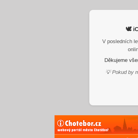
🕊️ 
V posledních le
onli
Děkujeme všem
💡 Pokud by m