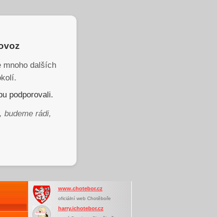
rovoz
je mnoho dalších
kolí.
u podporovali.
, budeme rádi,
www.chotebor.cz
oficiální web Chotěboře
harry.ichotebor.cz