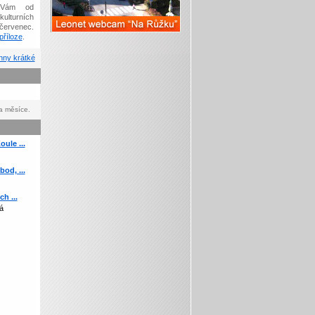
Vám od
kulturních
červenec.
říloze
.
ny krátké
a měsíce.
ule ...
od, ...
h ...
á