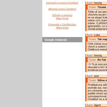
Informační centrum Chotěboř
Autor:
honziq
Titulek:
Titulek
Městská policie Chotěboř
Tohle už asi opr
všechno asi jen 
Záhady a tajemno
ne na situaci ko
Milan Knob
sebou vzít i kama
máme. V příštíc
Fotografie z Chotěbořska
ignorantům, co s
Milan Knob
zůstali polopráz
Autor:
Luba
Titulek:
Tak nap
Google Adwords
Chtít získat za 
všech a vedení m
Obálková metoda
Autor:
honziq
Titulek:
Re:Tak 
To je sice pr
obyvatel a tím i
prodávat pozemky
Autor:
won
Titulek:
Stěna n
Protihluková stě
pramálo aut, nav
pro výstavbu pro
podílet místní sp
vykompenzovat, 
Chotěboř ne a ne
Autor:
Agent