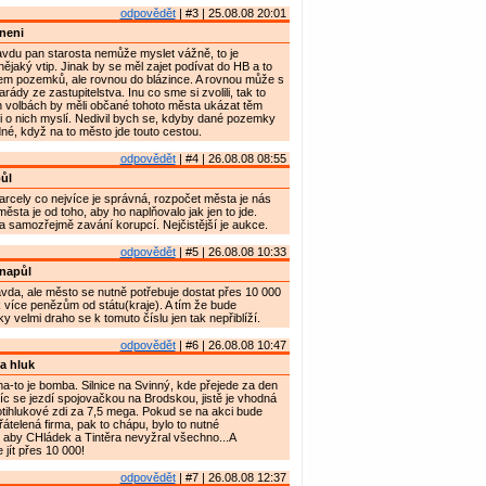
odpovědět
| #3 | 25.08.08 20:01
 neni
avdu pan starosta nemůže myslet vážně, to je
nějaký vtip. Jinak by se měl zajet podívat do HB a to
lem pozemků, ale rovnou do blázince. A rovnou může s
rády ze zastupitelstva. Inu co sme si zvolili, tak to
h volbách by měli občané tohoto města ukázat těm
i o nich myslí. Nedivil bych se, kdyby dané pozemky
dné, když na to město jde touto cestou.
odpovědět
| #4 | 26.08.08 08:55
ůl
parcely co nejvíce je správná, rozpočet města je nás
ěsta je od toho, aby ho naplňovalo jak jen to jde.
 samozřejmě zavání korupcí. Nejčistější je aukce.
odpovědět
| #5 | 26.08.08 10:33
napůl
avda, ale město se nutně potřebuje dostat přes 10 000
 k více penězům od státu(kraje). A tím že bude
 velmi draho se k tomuto číslu jen tak nepřiblíží.
odpovědět
| #6 | 26.08.08 10:47
a hluk
na-to je bomba. Silnice na Svinný, kde přejede za den
íc se jezdí spojovačkou na Brodskou, jistě je vhodná
tihlukové zdi za 7,5 mega. Pokud se na akci bude
řátelená firma, pak to chápu, bylo to nutné
aby CHládek a Tintěra nevyžral všechno...A
 jít přes 10 000!
odpovědět
| #7 | 26.08.08 12:37