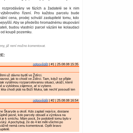
rozprodávány ve fázích a žadatelé se k nim
u výběrového řízení. Pro každou parcelu bude
ální cena, prodej schválí zastupitelé tomu, kdo
nejvyšší. Aby se předešlo hromadnému skupování
eli, budou vlastníci parcel vázáni ke kolaudaci
et od koupě pozemku.
ny, již není možno komentovat.
E:
odpovědět
| #1 | 25.08.08 15:35
ětmi už dávno bydlí ve Ždírci.
avost, jak to chodí ve Ždírci. Tam, když se přijde
tak vytáhnou rozparcelovanou situaci, ukáží, které
né a vybídnou zájemce, ať si vybere.
 a léta chodí ptát na Boží Muka, tak nechť posoudí ten
odpovědět
| #2 | 25.08.08 16:54
ne Škaryde a okolí. Kdo zaplatí nejvíce, dostane
úplně jasné, kdo parcely obsadí a výmluva na
et je k smíchu. Mám pocit, že podobně tomu bylo v
ský. A pochybuji, že do 4 let měli všichni po
 vážně nemá cenu komentovat. Opět bravo
pitelé.