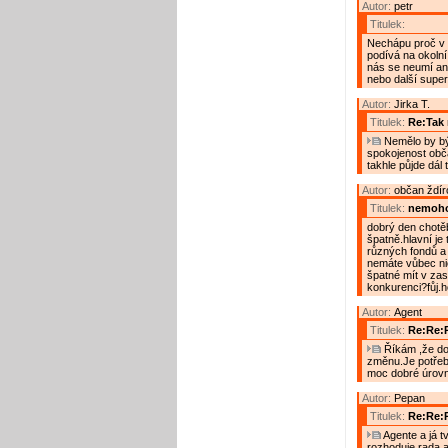
Autor:
petr
Titulek:
Nechápu proč v 
podívá na okolní
nás se neumí ani
nebo další super
Autor:
Jirka T.
Titulek:
Re:Tak 
Nemělo by být
spokojenost obča
takhle půjde dál 
Autor:
občan ždír
Titulek:
nemoho
dobrý den chotěb
špatně.hlavní je
různých fondů a t
nemáte vůbec ni
špatné mít v zast
konkurenci?fůj.
Autor:
Agent
Titulek:
Re:Re:R
Říkám ,že dos
změnu.Je potřeba
moc dobré úrovn
Autor:
Pepan
Titulek:
Re:Re:R
Agente a já t
rozhoduje rada a