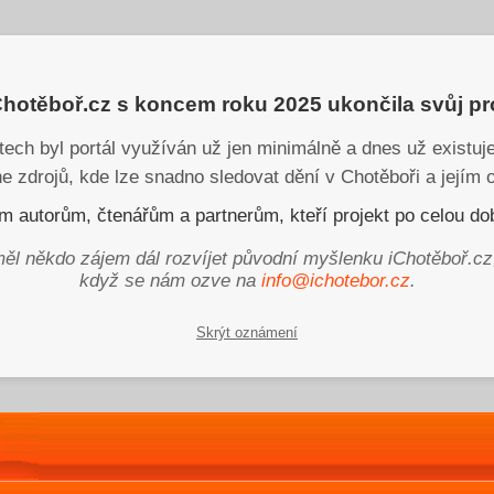
iChotěboř.cz s koncem roku 2025 ukončila svůj p
tech byl portál využíván už jen minimálně a dnes už existu
ne zdrojů, kde lze snadno sledovat dění v Chotěboři a jejím o
 autorům, čtenářům a partnerům, kteří projekt po celou dob
ěl někdo zájem dál rozvíjet původní myšlenku iChotěboř.cz
když se nám ozve na
info@ichotebor.cz
.
Skrýt oznámení