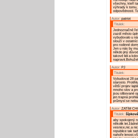
všechny, kteří t
výhrady k tomu, 
odpovědnosti. Tam
Autor:
patriot
Titulek:
Jednoznačné řeše
zazdí město úpln
vybudovalo u ná
slouží v ostatní
pro rodinné dom
Jen u nás by mus
někdo jiný důvod 
takové lidi a kdo
napravit.Bohužel 
Autor:
PJ
Titulek:
Vybudovat 28 par
starosto. Protihl
větší projev laj
mnoho slov a pr
jsou slibované o
jen trapná prohl
průmysl se nebud
Autor:
ZATÍM C
Titulek:
šípková
aby spokojený ne
několik let.žádn
vesnice,nic.a ni
republice tak ta
nahoře lenost.vš