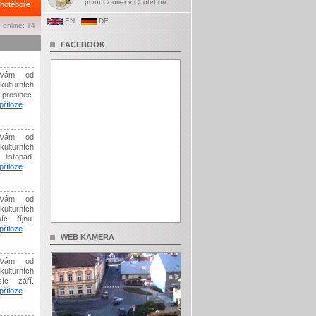
první Courier v Chotěboři
hotěboře
EN
DE
 online: 14
FACEBOOK
Vám od
kulturních
prosinec.
říloze
.
Vám od
kulturních
listopad.
říloze
.
Vám od
kulturních
íc říjnu.
říloze
.
WEB KAMERA
Vám od
kulturních
síc září.
říloze
.