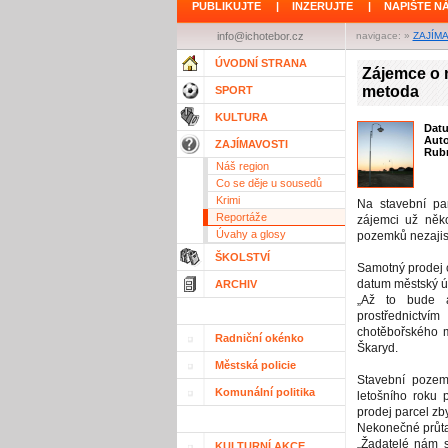
PUBLIKUJTE
|
INZERUJTE
|
NAPIŠTE N
info@ichotebor.cz
navigace: »
ZAJÍM
ÚVODNÍ STRANA
Zájemce o 
metoda
SPORT
KULTURA
Dat
Aut
ZAJÍMAVOSTI
Rubr
Náš region
Co se děje u sousedů
Krimi
Na stavební par
Reportáže
zájemci už něko
Úvahy a glosy
pozemků nezajis
ŠKOLSTVÍ
Samotný prodej 
datum městský ú
ARCHIV
„Až to bude ak
prostřednictví
chotěbořského m
Radniční okénko
Škaryd.
Městská policie
Stavební pozemk
Komunální politika
letošního roku p
prodej parcel zb
Nekonečné průt
„Žadatelé nám s
KULTURNÍ AKCE