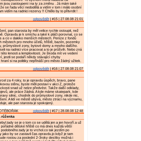
am jsou zastoupeni i na ty za změnu . Já mám také
že se řada věcí nedodělá a vidím v tom i málo osobní
 vidím na radnici rezervy !! Chtělo by to přitvrdit !
odpovědět
| #15 | 27.08.08 21:01
ní, pan starosta by měl velice rychle ostoupit, než
ě. Opravdu je k smíchu a také k pláči porovnat, co se
s a co v daleko menších městech. Peníze z fondů
ch městech pro mnoho účelů, hřiště, bazén, pozemky
y, průmyslové zony, bytové domy a mnoho dalšího.
eli na radnici více pracovat a to je průšvih. Nebo zná
této lenosti a lemplovitosti. Je škoda mít ve vedení
ví, jestli se podaří někdy stávající chyby
hraní si na politiky nepřináší pro město žádný užitek.
odpovědět
| #16 | 27.08.08 21:07
cel za 4 roky, to je opravdu úspěch, bravo, pane
ukovou stěnu, byste měli postavi v akci Z, protože
dáckosti snad už nelze předvést. Takže další odklady,
ojevů, ale práce žádná. A kde máme skatepark, kde
pravy silnic, chodník do průmyslové zony, nikde nic,
ášení. A lidí ve městě ubývá, město ztrácí na významu,
uje, ale pan starosta je spokojený.
HOTĚBOŘÁK
odpovědět
| #17 | 28.08.08 12:48
 růženka
byl.tady se je o tom co se udělá jen a jen hovoří.a už
é pořádné dětské hřiště co má dnes každá větší
c podobného.tady je to vrchol.co tak jezdím po
dy jako by se zastavil čas.opravdu.jo když je tam
ude rostou za poslední 2-3roky desítky možná i