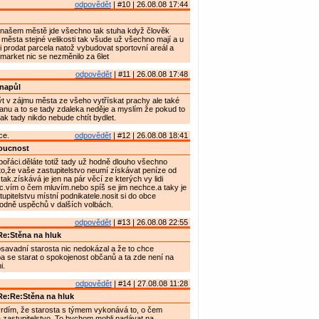
odpovědět
| #10 | 26.08.08 17:44
našem městě jde všechno tak stuha když člověk
 města stejné velikosti tak všude už všechno mají a u
 prodat parcela natož vybudovat sportovní areál a
market nic se nezměnilo za 6let
odpovědět
| #11 | 26.08.08 17:48
napůl
 v zájmu města ze všeho vytřískat prachy ale také
nu a to se tady zdaleka neděje a myslím že pokud to
tak tady nikdo nebude chtít bydlet.
ce.
odpovědět
| #12 | 26.08.08 18:41
ucnost
ořáci.děláte totiž tady už hodně dlouho všechno
 to,že vaše zastupitelstvo neumí získávat peníze od
ak.získává je jen na pár věcí ze kterých vy lidi
c.vím o čem mluvím.nebo spíš se jim nechce.a taky je
upitelstvu místní podnikatele.nosit si do obce
hodně uspěchů v dalších volbách.
odpovědět
| #13 | 26.08.08 22:55
e:Stěna na hluk
avadní starosta nic nedokázal a že to chce
 se starat o spokojenost občanů a ta zde není na
i.
odpovědět
| #14 | 27.08.08 11:28
e:Re:Stěna na hluk
vrdím, že starosta s týmem vykonává to, o čem
 zastupitelstvo. To bychom mohli nadávat na