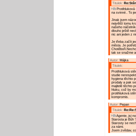
Titulek:
Re:Stěn
Protihluková s
na svinné.. To je
Jinak jsem názor
největší tomu kr
našeho náčelníka
dlouho ještě nec
nic ani jeden z n
Je třeba začít j
města. Je potřeba
Chotěboři.Nechc
tak se snažme a 
Autor:
Májka
Titulek:
Protihluková stě
studie nerespek
hygiena těchto p
prodaly a pak se z
majitelé těchto 
hluku, což by moh
protihluková stěn
kompromis.
Autor:
Pepan
Titulek:
Re:Re:S
Agente, jsi n
Starosta je Bůh 
Starosty se nech
za námi.
Jsem zvědav, co