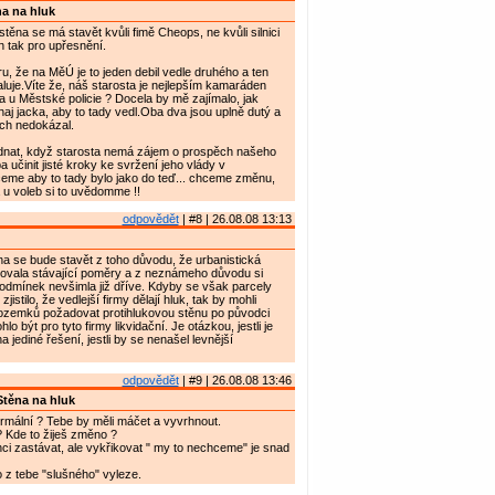
a na hluk
těna se má stavět kvůli fimě Cheops, ne kvůli silnici
n tak pro upřesnění.
u, že na MěÚ je to jeden debil vedle druhého a ten
aluje.Víte že, náš starosta je nejlepším kamaráden
 u Městské policie ? Docela by mě zajímalo, jak
haj jacka, aby to tady vedl.Oba dva jsou uplně dutý a
ich nedokázal.
ednat, když starosta nemá zájem o prospěch našeho
 učinit jisté kroky ke svržení jeho vlády v
eme aby to tady bylo jako do teď... chceme změnu,
u voleb si to uvědomme !!
odpovědět
| #8 | 26.08.08 13:13
na se bude stavět z toho důvodu, že urbanistická
tovala stávající poměry a z neznámeho důvodu si
odmínek nevšimla již dříve. Kdyby se však parcely
jistilo, že vedlejší firmy dělají hluk, tak by mohli
pozemků požadovat protihlukovou stěnu po původci
lo být pro tyto firmy likvidační. Je otázkou, jestli je
a jediné řešení, jestli by se nenašel levnější
odpovědět
| #9 | 26.08.08 13:46
těna na hluk
ormální ? Tebe by měli máčet a vyvrhnout.
? Kde to žiješ změno ?
ci zastávat, ale vykřikovat " my to nechceme" je snad
 z tebe "slušného" vyleze.