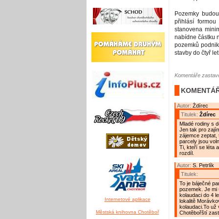
Pozemky budou 
přihlásí formo
stanovena minim
nabídne částku 
pozemků podnikat
stavby do čtyř l
Komentáře zastave
KOMENTÁŘ
Autor:
Ždírec
Titulek:
Ždírec
Mladé rodiny s d
Jen tak pro zajím
zájemce zeptat, 
parcely jsou vol
Ti, kteří se léta
rozdíl.
Autor:
S. Petrlík
Titulek:
To je báječné pa
pozemek. Je mi 
kolaudaci do 4 l
Internetové aplikace
lokalitě Morávkov
kolaudaci.To už
Městská knihovna Chotěboř
Chotěbořští zastu