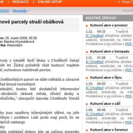
ÁM
|
REDAKCE
|
ONLINE VSTUP
Mapa C
AVOSTI
»
Reportáže
»
čtenářů
KRÁTKÉ ZPRÁVY
nové parcely straší obálková
Kulturní akce v prosinci
1.12. 00:10
- Tradičně 
IC Chotěboř
přinášíme přehled 
um:
25. srpen 2008, 09:35
událostí, tentokráte na měsíc 
or:
Martina Hromádková
Prohlédnout si jej můžete v
PDF p
ika:
Reportáže
Kulturní akce v listopadu
1.11. 01:58
- Tradičně 
cely v lokalitě Boží Muka v Chotěboři čekají
IC Chotěboř
přinášíme přehled 
lik let. Žádný pořadník však budoucí majitele
událostí, tentokráte na měsíc 
tí, rozhodnou nabídnuté peníze.
Prohlédnout si jej můžete v
PDF p
Kulturní akce v říjnu
chotěbořských parcel se stále odkládá a závazné
1.10. 00:00
- Tradičně 
řad dosud nezveřejnil.
IC Chotěboř
přinášíme přehled 
tuální, budou lidé dostatečně informováni
událostí, tentokráte na měs
m oficiálních stránek města, úřední desky a
Prohlédnout si jej můžete v
PDF p
ěsíčníku,“ ubezpečil starosta Chotěboře Tomáš
Kulturní akce v září
1.09. 00:48
- Tradičně 
y jsou opatřeny inženýrskými sítěmi, na jaře
IC Chotěboř
přinášíme přehled 
řibylo i osvětlení. Lidé proto mají pocit, že se
událostí, tentokráte na mě
ytečně oddaluje.
Prohlédnout si jej můžete v
PDF p
ahy
Kulturní akce v červenci
tále pokládají dotazy, kdy se začnou pozemky