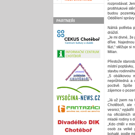
rozprodávat. Jen
protihlukové stě
budou pozemky
Oddělení správy
PARTNEŘI
Náhlá potřeba pr
dráždí.
„Je mi divné, že 
dříve. Najednou 
fázi,“ stěžuje s
Milan.
Přestože starost
místní poptávku, 
stavbu rodinnéh
„S obálkovou m
neprůhledná a 
poctivě. Spíše 
zájemce o pozem
„Já už jsem na 
Chotěboři, ale
vesnici,“ vyjádři
na oficiálních s
mladé rodiny s d
„Kdo chtěl v min
osob za velké 
bohaté, podle mě