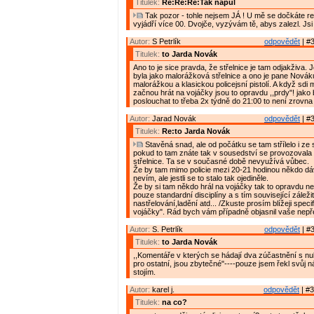
Titulek:
Re:Re:Re:Tak napůl
Tak pozor - tohle nejsem JÁ ! U mě se dočkáte r
vyjádří více 00. Dvojče, vyzývám tě, abys zalezl. Jsi
Autor:
S Petrlík
odpovědět
| #3
Titulek:
to Jarda Novák
Ano to je sice pravda, že střelnice je tam odjakživa.
byla jako malorážková střelnice a ono je pane Novák
malorážkou a klasickou policejsní pistolí. A když sdi 
začnou hrát na vojáčky jsou to opravdu ,,prdy"! jako
poslouchat to třeba 2x týdně do 21:00 to není zrovna
Autor:
Jarad Novák
odpovědět
| #3
Titulek:
Re:to Jarda Novák
Stavěná snad, ale od počátku se tam střílelo i ze
pokud to tam znáte tak v sousedství se provozovala
střelnice. Ta se v současné době nevyužívá vůbec.
Že by tam mimo policie mezi 20-21 hodinou někdo dá
nevím, ale jestli se to stalo tak ojediněle.
Že by si tam někdo hrál na vojáčky tak to opravdu ne!
pouze standardní disciplíny a s tím související záležit
nastřelování,ladění atd... /Zkuste prosím blížeji specifi
vojáčky". Rád bych vám případně objasnil vaše nepř
Autor:
S. Petrlík
odpovědět
| #3
Titulek:
to Jarda Novák
,,Komentáře v kterých se hádají dva zúčastnění s n
pro ostatní, jsou zbytečné"----pouze jsem řekl svůj n
stojím.
Autor:
karel j.
odpovědět
| #3
Titulek:
na co?