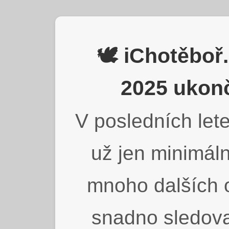
🕊️ iChotěbo
2025 ukonč
V posledních lete
už jen minimáln
mnoho dalších o
snadno sledova