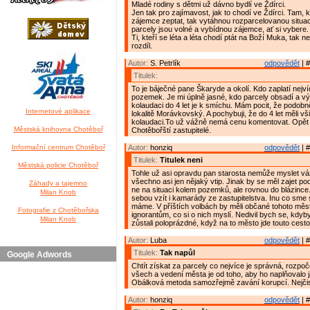
Mladé rodiny s dětmi už dávno bydlí ve Ždírci.
Jen tak pro zajímavost, jak to chodí ve Ždírci. Tam, k
zájemce zeptat, tak vytáhnou rozparcelovanou situaci
parcely jsou volné a vybídnou zájemce, ať si vybere.
Ti, kteří se léta a léta chodí ptát na Boží Muka, tak 
rozdíl.
Autor:
S. Petrlík
odpovědět
| #
Titulek:
To je báječné pane Škaryde a okolí. Kdo zaplatí nejv
pozemek. Je mi úplně jasné, kdo parcely obsadí a v
kolaudaci do 4 let je k smíchu. Mám pocit, že podobn
Internetové aplikace
lokalitě Morávkovský. A pochybuji, že do 4 let měli vš
kolaudaci.To už vážně nemá cenu komentovat. Opět
Městská knihovna Chotěboř
Chotěbořští zastupitelé.
Informační centrum Chotěboř
Autor:
honziq
odpovědět
| #
Titulek:
Titulek neni
Městská policie Chotěboř
Tohle už asi opravdu pan starosta nemůže myslet váž
všechno asi jen nějaký vtip. Jinak by se měl zajet po
Záhady a tajemno
ne na situaci kolem pozemků, ale rovnou do blázince
Milan Knob
sebou vzít i kamarády ze zastupitelstva. Inu co sme si 
máme. V příštích volbách by měli občané tohoto měs
Fotografie z Chotěbořska
ignorantům, co si o nich myslí. Nedivil bych se, kd
Milan Knob
zůstali poloprázdné, když na to město jde touto cesto
Autor:
Luba
odpovědět
| #
Titulek:
Tak napůl
Google Adwords
Chtít získat za parcely co nejvíce je správná, rozpoč
všech a vedení města je od toho, aby ho naplňovalo ja
Obálková metoda samozřejmě zavání korupcí. Nejčist
Autor:
honziq
odpovědět
| #