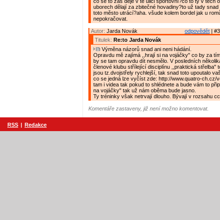
co se to zas děje v té ulici sportovní?co to ty v těch
uborech dělají za zbitečné hovadiny?to už tady snad
toto město utrácí?aha. všude kolem bordel jak u rom
nepokračovat.
Autor:
Jarda Novák
odpovědět
| #3
Titulek:
Re:to Jarda Novák
Výměna názorů snad ani neni hádání.
Opravdu mě zajímá ,,hrají si na vojáčky" co by za tí
by se tam opravdu dít nesmělo. V posledních několik
členové klubu střílející disciplínu ,,praktická střelba" 
jsou tz.dvojstřely rychlejší, tak snad toto upoutalo v
co se jedná lze vyčíst zde: http://www.quatro-ch.cz
tam i videa tak pokud to shlédnete a bude vám to přip
na vojáčky" tak už nám oběma bude jasno.
Ty tréninky však netrvají dlouho. Bývají v rozsahu c
Komentáře zastaveny, již není možno komentovat.
RSS
|
Redakce