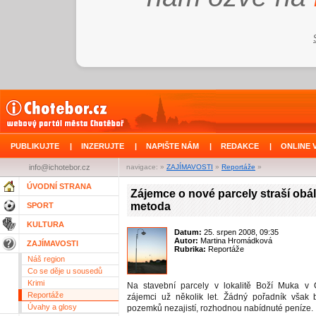
PUBLIKUJTE
|
INZERUJTE
|
NAPIŠTE NÁM
|
REDAKCE
|
ONLINE 
info@ichotebor.cz
navigace: »
ZAJÍMAVOSTI
»
Reportáže
»
ÚVODNÍ STRANA
Zájemce o nové parcely straší obá
metoda
SPORT
KULTURA
Datum:
25. srpen 2008, 09:35
Autor:
Martina Hromádková
ZAJÍMAVOSTI
Rubrika:
Reportáže
Náš region
Co se děje u sousedů
Krimi
Na stavební parcely v lokalitě Boží Muka v C
Reportáže
zájemci už několik let. Žádný pořadník však 
Úvahy a glosy
pozemků nezajistí, rozhodnou nabídnuté peníze.