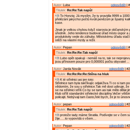
Autor:
Luba
odpovědět
| #
Titulek:
Re:Re:Tak napůl
To Honziq: Já myslím, že ty pravidla 9999 a 1000
přelézání jakýchsi počtů kvůli penězům je špatný kalk
kase.
Jinak je velkou chybou když starosta je občanským
úředník. Jeho tendence budovat úřad místo úspor a
produktivity vede do záhuby. Městskému úřadu stač
stěží na vlastní mzdy a režii.
Autor:
Pepan
odpovědět
| #
Titulek:
Re:Re:Re:Tak napůl
Lubo opět opakuji - nemáš na to, tak se neprojev
jsou přínosem pouze pro 0,000001 počtu obyvatel ...
Autor:
Jarda Novák
odpovědět
| #2
Titulek:
Re:Re:Re:Re:Stěna na hluk
K té střelnici asi jen toto:
Střelnice tam byla takříkajíc odjakživa.Ti co si tam pos
vědomím, že sou u střelnice.Tak mě dost udivuje, že 
se na střelnici střílí.Co by se tam asi tak mělo dělat j
Klub střílí standardní střelecké disciplíny.Večer větš
policajti. Nebývaji tam často,řekl bych, že je to únosn
Autor:
pepan
odpovědět
| #2
Titulek:
Re:Re:Tak napůl
protože tady máme Stratila. Podívejte se v čem sá
žije......to vypovídá o všem....
Autor:
Pepan
odpovědět
| #2