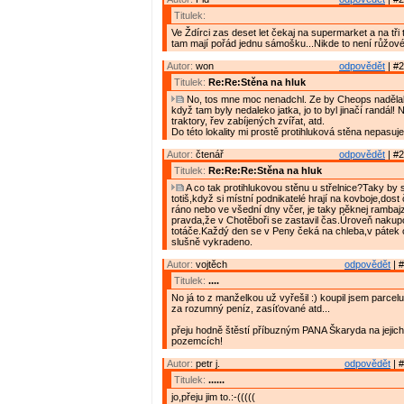
Titulek:
Ve Ždírci zas deset let čekaj na supermarket a na tři 
tam mají pořád jednu sámošku...Nikde to není růžové
Autor:
won
odpovědět
| #2
Titulek:
Re:Re:Stěna na hluk
No, tos mne moc nenadchl. Ze by Cheops nadělal t
když tam byly nedaleko jatka, jo to byl jinačí randál! 
traktory, řev zabíjených zvířat, atd.
Do této lokality mi prostě protihluková stěna nepasuje
Autor:
čtenář
odpovědět
| #2
Titulek:
Re:Re:Re:Stěna na hluk
A co tak protihlukovou stěnu u střelnice?Taky by 
totiš,když si místní podnikatelé hrají na kovboje,dost 
ráno nebo ve všední dny včer, je taky pěknej rambajz
pravda,že v Chotěboři se zastavil čas.Úroveň nakup
totáče.Každý den se v Peny čeká na chleba,v pátek 
slušně vykradeno.
Autor:
vojtěch
odpovědět
| #
Titulek:
....
No já to z manželkou už vyřešil :) koupil jsem parcelu v
za rozumný peníz, zasíťované atd...
přeju hodně štěstí příbuzným PANA Škaryda na jejic
pozemcích!
Autor:
petr j.
odpovědět
| #
Titulek:
......
jo,přeju jim to.:-(((((