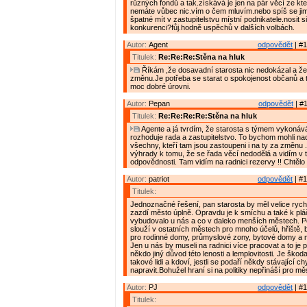
různých fondů a tak.získává je jen na pár věcí ze kter
nemáte vůbec nic.vím o čem mluvím.nebo spíš se jim
špatné mít v zastupitelstvu místní podnikatele.nosit s
konkurenci?fůj.hodně uspěchů v dalších volbách.
Autor:
Agent
odpovědět
| #1
Titulek:
Re:Re:Re:Stěna na hluk
Říkám ,že dosavadní starosta nic nedokázal a že
změnu.Je potřeba se starat o spokojenost občanů a 
moc dobré úrovni.
Autor:
Pepan
odpovědět
| #1
Titulek:
Re:Re:Re:Re:Stěna na hluk
Agente a já tvrdím, že starosta s týmem vykonáv
rozhoduje rada a zastupitelstvo. To bychom mohli na
všechny, kteří tam jsou zastoupeni i na ty za změnu
výhrady k tomu, že se řada věcí nedodělá a vidím v 
odpovědnosti. Tam vidím na radnici rezervy !! Chtělo by
Autor:
patriot
odpovědět
| #1
Titulek:
Jednoznačné řešení, pan starosta by měl velice rychl
zazdí město úplně. Opravdu je k smíchu a také k plá
vybudovalo u nás a co v daleko menších městech. P
slouží v ostatních městech pro mnoho účelů, hřiště
pro rodinné domy, průmyslové zony, bytové domy a 
Jen u nás by museli na radnici více pracovat a to je
někdo jiný důvod této lenosti a lemplovitosti. Je škod
takové lidi a kdoví, jestli se podaří někdy stávající c
napravit.Bohužel hraní si na politiky nepřináší pro mě
Autor:
PJ
odpovědět
| #1
Titulek: