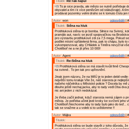
Titulek:
Re:Tak napůl
To je sice pravda, ale město se nutně potřebuje d
obyvatel a tím i k více penězům od státu(kraje). A tí
prodávat pozemky velmi draho se k tomuto číslu jen ta
Autor:
won
odpovědět
| #
Titulek:
Stěna na hluk
Protihluková stěna-to je bomba. Silnice na Svinný, k
pramálo aut, navíc se jezdí spojovačkou na Brodskou,
pro výstavbu protihlukové zdi za 7,5 mega. Pokud se
podílet místní spřátelená firma, pak to chápu, bylo to
vykompenzovat, aby CHládek a Tintěra nevyžral vše
Chotěboř ne a ne jít přes 10 000!
Autor:
Agent
odpovědět
| #
Titulek:
Re:Stěna na hluk
Protihluková stěna se má stavět kvůli fimě Cheops, 
na svinné.. To jen tak pro upřesnění.
Jinak jsem názoru, že na MěÚ je to jeden debil vedle
největší tomu kraluje.Víte že, náš starosta je nejle
našeho náčelníka u Městské policie ? Docela by mě z
dlouho ještě nechaj jacka, aby to tady vedl.Oba dva j
nic ani jeden z nich nedokázal.
Je třeba začít jednat, když starosta nemá zájem o 
města. Je potřeba učinit jisté kroky ke svržení jeho v
Chotěboři.Nechceme aby to tady bylo jako do teď...
tak se snažme a u voleb si to uvědomme !!
Autor:
Májka
odpovědět
| #
Titulek:
Protihluková stěna se bude stavět z toho důvodu, že 