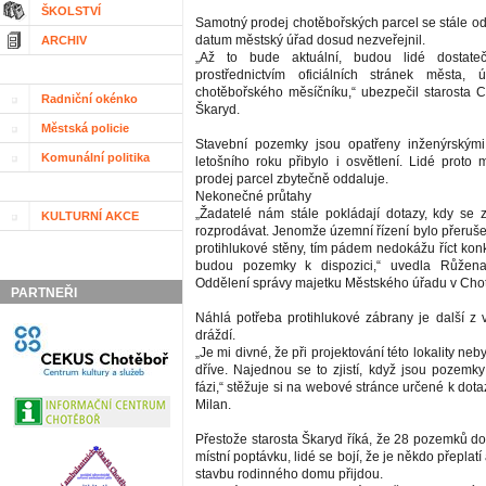
ŠKOLSTVÍ
Samotný prodej chotěbořských parcel se stále o
datum městský úřad dosud nezveřejnil.
ARCHIV
„Až to bude aktuální, budou lidé dostateč
prostřednictvím oficiálních stránek města,
chotěbořského měsíčníku,“ ubezpečil starosta
Radniční okénko
Škaryd.
Městská policie
Stavební pozemky jsou opatřeny inženýrskými 
Komunální politika
letošního roku přibylo i osvětlení. Lidé proto 
prodej parcel zbytečně oddaluje.
Nekonečné průtahy
„Žadatelé nám stále pokládají dotazy, kdy se
KULTURNÍ AKCE
rozprodávat. Jenomže územní řízení bylo přeruše
protihlukové stěny, tím pádem nedokážu říct kon
budou pozemky k dispozici,“ uvedla Růže
Oddělení správy majetku Městského úřadu v Chot
PARTNEŘI
Náhlá potřeba protihlukové zábrany je další z v
dráždí.
„Je mi divné, že při projektování této lokality neb
dříve. Najednou se to zjistí, když jsou pozemky
fázi,“ stěžuje si na webové stránce určené k do
Milan.
Přestože starosta Škaryd říká, že 28 pozemků do
místní poptávku, lidé se bojí, že je někdo přeplatí
stavbu rodinného domu přijdou.