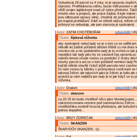
Vybudovat 28 parcel za 4 roky, to je opravdu úspěch
starosto. Protihlukovou stěnu, byste měli postavi v ak
větší projev lajdáckosti snad už nelze předvést. Takž
mnoho slov a projevů, ale práce žádná. A kde máme 
jsou slibované opravy silnic, chodník do průmyslové z
jen trapná prohlášení. A lidí ve městě ubývá, město 
průmysl se nebuduje, ale pan starosta je spokojený.
Autor:
ZATÍM CHOTĚBOŘÁK
odpovědět
| #1
Titulek:
šípková růženka
aby spokojený nebyl.tady se je o tom co se udělá jen 
několik let.žádné pořádné dětské hřiště co má dnes 
vesnice,nic.a nic podobného.tady je to vrchol.co tak 
republice tak tady jako by se zastavil čas.opravdu.jo
nahoře lenost.všude rostou za poslední 2-3roky desí
stovky parcel a ani se o tom pořádně nemluví.tady
každé.někde stavějí i když ještě parcela není zasíto
že nám rostou ty fabriky v průmyslové zoně.kam se
takovej ždírec.ale takovích jako je ždírec je hafo.ale
protože je nám nejblíže.jen tady je to jak když se tu 
růženka.
Autor:
Draken
odpovědět
| #1
Titulek:
skanzen
za 20-25 let bude chotěboř něco jako Veselej kopec.
zakonzervovana vesnice pod samosprávou Ždírce...
chotěbořáka osobně hrozná představa, ale bohužel 
jednou dopadne...
Autor:
BRZY ŽDÍREČÁK
odpovědět
| #1
Titulek:
SKANZEN
ŠKARYDŮV SKANZEN.:-)))
Autor:
Fid
odpovědět
| #2