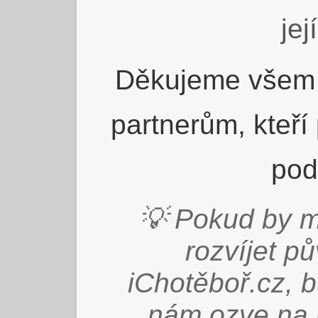
jej
Děkujeme všem 
partnerům, kteří
pod
💡 Pokud by m
rozvíjet p
iChotěboř.cz, 
nám ozve na