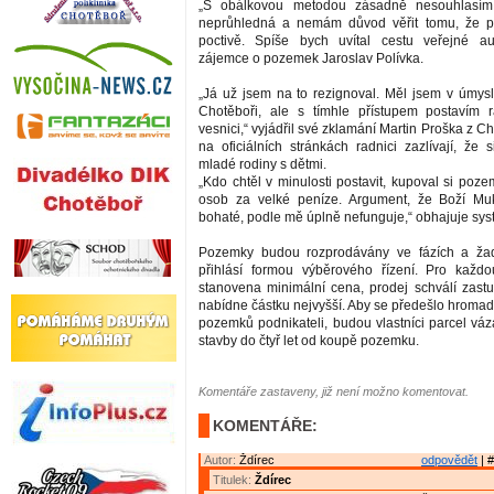
„S obálkovou metodou zásadně nesouhlasím.
neprůhledná a nemám důvod věřit tomu, že p
poctivě. Spíše bych uvítal cestu veřejné auk
zájemce o pozemek Jaroslav Polívka.
„Já už jsem na to rezignoval. Měl jsem v úmysl
Chotěboři, ale s tímhle přístupem postavím 
vesnici,“ vyjádřil své zklamání Martin Proška z Ch
na oficiálních stránkách radnici zazlívají, že 
mladé rodiny s dětmi.
„Kdo chtěl v minulosti postavit, kupoval si poz
osob za velké peníze. Argument, že Boží Mu
bohaté, podle mě úplně nefunguje,“ obhajuje sys
Pozemky budou rozprodávány ve fázích a ža
přihlásí formou výběrového řízení. Pro každ
stanovena minimální cena, prodej schválí zastu
nabídne částku nejvyšší. Aby se předešlo hrom
pozemků podnikateli, budou vlastníci parcel váz
stavby do čtyř let od koupě pozemku.
Komentáře zastaveny, již není možno komentovat.
KOMENTÁŘE:
Autor:
Ždírec
odpovědět
| #
Titulek:
Ždírec