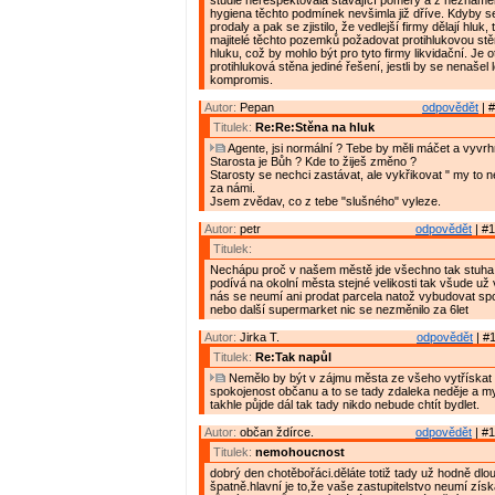
studie nerespektovala stávající poměry a z neznáme
hygiena těchto podmínek nevšimla již dříve. Kdyby s
prodaly a pak se zjistilo, že vedlejší firmy dělají hluk,
majitelé těchto pozemků požadovat protihlukovou st
hluku, což by mohlo být pro tyto firmy likvidační. Je ot
protihluková stěna jediné řešení, jestli by se nenašel 
kompromis.
Autor:
Pepan
odpovědět
| #
Titulek:
Re:Re:Stěna na hluk
Agente, jsi normální ? Tebe by měli máčet a vyvrh
Starosta je Bůh ? Kde to žiješ změno ?
Starosty se nechci zastávat, ale vykřikovat " my to
za námi.
Jsem zvědav, co z tebe "slušného" vyleze.
Autor:
petr
odpovědět
| #1
Titulek:
Nechápu proč v našem městě jde všechno tak stuha
podívá na okolní města stejné velikosti tak všude už
nás se neumí ani prodat parcela natož vybudovat spo
nebo další supermarket nic se nezměnilo za 6let
Autor:
Jirka T.
odpovědět
| #1
Titulek:
Re:Tak napůl
Nemělo by být v zájmu města ze všeho vytřískat 
spokojenost občanu a to se tady zdaleka neděje a m
takhle půjde dál tak tady nikdo nebude chtít bydlet.
Autor:
občan ždírce.
odpovědět
| #1
Titulek:
nemohoucnost
dobrý den chotěbořáci.děláte totiž tady už hodně dl
špatně.hlavní je to,že vaše zastupitelstvo neumí zís