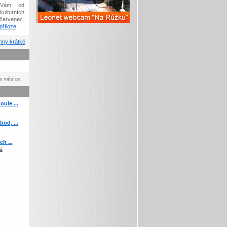
Vám od
kulturních
červenec.
říloze
.
ny krátké
a měsíce.
ule ...
od, ...
h ...
á