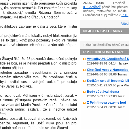
26.06. 16:48
- Tradičně 
omže územní řízení bylo přerušeno kvůli projektu
IC Chotěboř
přinášíme přehled 
ny, tím pádem nedokážu říct konkrétní datum, kdy
událostí, tentokráte na měsíc 
 k dispozici,“ uvedla Růžena Sommerová z
Prohlédnout si jej můžete v
PDF p
 majetku Městského úřadu v Chotěboři.
Všech
otihlukové zábrany je další z věcí, které místní
NEJČTENĚJŠÍ ČLÁNKY
při projektování této lokality nebyl hluk změřen již
se to zjistí, když jsou pozemky skoro ve finální
i na webové stránce určené k dotazům občanů pan
Pořadí nejčtenějších článků za dv
POSLEDNÍ KOMENTÁŘE
a Škaryd říká, že 28 pozemků dostatečně pokryje
Výsledky 24. Chotěbořské Ko
lidé se bojí, že je někdo přeplatí a oni o místo pro
2024-07-15 01:04:14
Hansek
o domu přijdou.
Chotěboř veze z Humpolce b
etodou zásadně nesouhlasím. Je z principu
2024-01-30 08:58:06
Tomáš
nemám důvod věřit tomu, že proběhne čistě a
Kočkám se daří lépe než jejic
bych uvítal cestu veřejné aukce,“ protestuje
2022-10-11 21:53:56
jana Piln
ek Jaroslav Polívka.
Body zůstávají doma
to rezignoval. Měl jsem v úmyslu stavět barák v
2022-10-09 13:27:03
Josef
 s tímhle přístupem postavím raději někde na
Z Pelhřimova vezeme bod
l své zklamání Martin Proška z Chotěboře. I ostatní
2022-10-04 21:08:31
Josef
tránkách radnici zazlívají, že si nechce udržet
ětmi.
ulosti postavit, kupoval si pozemek od fyzických
peníze. Argument, že Boží Muka jsou jen pro
 úplně nefunguje,“ obhajuje systém Škaryd.