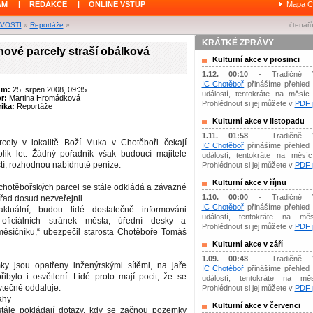
ÁM
|
REDAKCE
|
ONLINE VSTUP
Mapa C
AVOSTI
»
Reportáže
»
čtenářů
KRÁTKÉ ZPRÁVY
nové parcely straší obálková
Kulturní akce v prosinci
1.12. 00:10
- Tradičně 
IC Chotěboř
přinášíme přehled 
um:
25. srpen 2008, 09:35
událostí, tentokráte na měsíc 
or:
Martina Hromádková
Prohlédnout si jej můžete v
PDF p
ika:
Reportáže
Kulturní akce v listopadu
1.11. 01:58
- Tradičně 
cely v lokalitě Boží Muka v Chotěboři čekají
IC Chotěboř
přinášíme přehled 
lik let. Žádný pořadník však budoucí majitele
událostí, tentokráte na měsíc 
tí, rozhodnou nabídnuté peníze.
Prohlédnout si jej můžete v
PDF p
Kulturní akce v říjnu
chotěbořských parcel se stále odkládá a závazné
1.10. 00:00
- Tradičně 
řad dosud nezveřejnil.
IC Chotěboř
přinášíme přehled 
tuální, budou lidé dostatečně informováni
událostí, tentokráte na měs
m oficiálních stránek města, úřední desky a
Prohlédnout si jej můžete v
PDF p
ěsíčníku,“ ubezpečil starosta Chotěboře Tomáš
Kulturní akce v září
1.09. 00:48
- Tradičně 
y jsou opatřeny inženýrskými sítěmi, na jaře
IC Chotěboř
přinášíme přehled 
řibylo i osvětlení. Lidé proto mají pocit, že se
událostí, tentokráte na mě
ytečně oddaluje.
Prohlédnout si jej můžete v
PDF p
ahy
Kulturní akce v červenci
tále pokládají dotazy, kdy se začnou pozemky