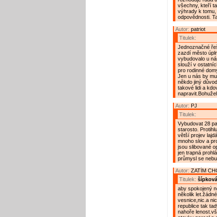
všechny, kteří t
výhrady k tomu, 
odpovědnosti. Tam
Autor:
patriot
Titulek:
Jednoznačné řeše
zazdí město úpln
vybudovalo u ná
slouží v ostatní
pro rodinné dom
Jen u nás by mus
někdo jiný důvod 
takové lidi a kdo
napravit.Bohužel 
Autor:
PJ
Titulek:
Vybudovat 28 par
starosto. Protihl
větší projev laj
mnoho slov a pr
jsou slibované o
jen trapná prohl
průmysl se nebud
Autor:
ZATÍM C
Titulek:
šípková
aby spokojený ne
několik let.žádn
vesnice,nic.a ni
republice tak ta
nahoře lenost.vš