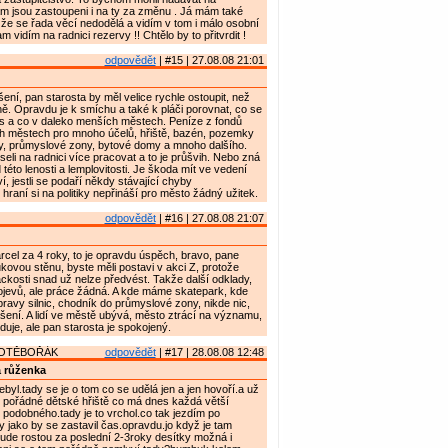
am jsou zastoupeni i na ty za změnu . Já mám také
že se řada věcí nedodělá a vidím v tom i málo osobní
 vidím na radnici rezervy !! Chtělo by to přitvrdit !
odpovědět
| #15 | 27.08.08 21:01
ní, pan starosta by měl velice rychle ostoupit, než
ě. Opravdu je k smíchu a také k pláči porovnat, co se
s a co v daleko menších městech. Peníze z fondů
ch městech pro mnoho účelů, hřiště, bazén, pozemky
y, průmyslové zony, bytové domy a mnoho dalšího.
eli na radnici více pracovat a to je průšvih. Nebo zná
této lenosti a lemplovitosti. Je škoda mít ve vedení
ví, jestli se podaří někdy stávající chyby
hraní si na politiky nepřináší pro město žádný užitek.
odpovědět
| #16 | 27.08.08 21:07
cel za 4 roky, to je opravdu úspěch, bravo, pane
ukovou stěnu, byste měli postavi v akci Z, protože
dáckosti snad už nelze předvést. Takže další odklady,
ojevů, ale práce žádná. A kde máme skatepark, kde
pravy silnic, chodník do průmyslové zony, nikde nic,
ášení. A lidí ve městě ubývá, město ztrácí na významu,
uje, ale pan starosta je spokojený.
HOTĚBOŘÁK
odpovědět
| #17 | 28.08.08 12:48
 růženka
byl.tady se je o tom co se udělá jen a jen hovoří.a už
é pořádné dětské hřiště co má dnes každá větší
c podobného.tady je to vrchol.co tak jezdím po
dy jako by se zastavil čas.opravdu.jo když je tam
ude rostou za poslední 2-3roky desítky možná i