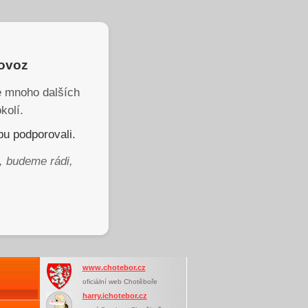
rovoz
je mnoho dalších
kolí.
u podporovali.
, budeme rádi,
www.chotebor.cz
oficiální web Chotěboře
harry.ichotebor.cz