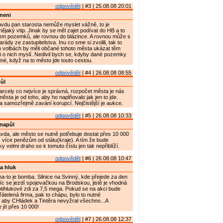
odpovědět
| #3 | 25.08.08 20:01
 neni
avdu pan starosta nemůže myslet vážně, to je
nějaký vtip. Jinak by se měl zajet podívat do HB a to
lem pozemků, ale rovnou do blázince. A rovnou může s
rády ze zastupitelstva. Inu co sme si zvolili, tak to
h volbách by měli občané tohoto města ukázat těm
i o nich myslí. Nedivil bych se, kdyby dané pozemky
dné, když na to město jde touto cestou.
odpovědět
| #4 | 26.08.08 08:55
ůl
parcely co nejvíce je správná, rozpočet města je nás
ěsta je od toho, aby ho naplňovalo jak jen to jde.
 samozřejmě zavání korupcí. Nejčistější je aukce.
odpovědět
| #5 | 26.08.08 10:33
napůl
avda, ale město se nutně potřebuje dostat přes 10 000
 k více penězům od státu(kraje). A tím že bude
 velmi draho se k tomuto číslu jen tak nepřiblíží.
odpovědět
| #6 | 26.08.08 10:47
a hluk
na-to je bomba. Silnice na Svinný, kde přejede za den
íc se jezdí spojovačkou na Brodskou, jistě je vhodná
tihlukové zdi za 7,5 mega. Pokud se na akci bude
řátelená firma, pak to chápu, bylo to nutné
aby CHládek a Tintěra nevyžral všechno...A
 jít přes 10 000!
odpovědět
| #7 | 26.08.08 12:37