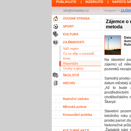
PUBLIKUJTE
|
INZERUJTE
|
NAPIŠTE N
info@ichotebor.cz
navigace: »
ZAJÍM
ÚVODNÍ STRANA
Zájemce o 
metoda
SPORT
KULTURA
Dat
Aut
ZAJÍMAVOSTI
Rubr
Náš region
Co se děje u sousedů
Krimi
Na stavební par
Reportáže
zájemci už něko
Úvahy a glosy
pozemků nezajis
ŠKOLSTVÍ
Samotný prodej 
datum městský ú
ARCHIV
„Až to bude ak
prostřednictví
chotěbořského m
Radniční okénko
Škaryd.
Městská policie
Stavební pozemk
Komunální politika
letošního roku p
prodej parcel zb
Nekonečné průt
„Žadatelé nám s
KULTURNÍ AKCE