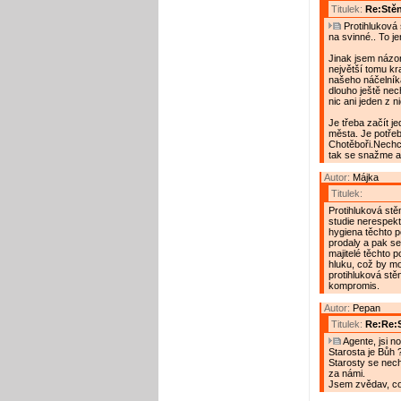
Titulek:
Re:Stěn
Protihluková s
na svinné.. To je
Jinak jsem názor
největší tomu kr
našeho náčelníka
dlouho ještě nec
nic ani jeden z n
Je třeba začít j
města. Je potřeba
Chotěboři.Nechc
tak se snažme a 
Autor:
Májka
Titulek:
Protihluková stě
studie nerespek
hygiena těchto p
prodaly a pak se z
majitelé těchto 
hluku, což by moh
protihluková stěn
kompromis.
Autor:
Pepan
Titulek:
Re:Re:S
Agente, jsi n
Starosta je Bůh 
Starosty se nech
za námi.
Jsem zvědav, co