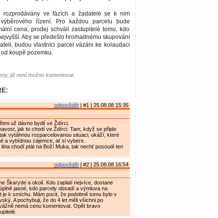
rozprodávány ve fázích a žadatelé se k nim
u výběrového řízení. Pro každou parcelu bude
ální cena, prodej schválí zastupitelé tomu, kdo
nejvyšší. Aby se předešlo hromadnému skupování
eli, budou vlastníci parcel vázáni ke kolaudaci
et od koupě pozemku.
ny, již není možno komentovat.
E:
odpovědět
| #1 | 25.08.08 15:35
ětmi už dávno bydlí ve Ždírci.
avost, jak to chodí ve Ždírci. Tam, když se přijde
tak vytáhnou rozparcelovanou situaci, ukáží, které
né a vybídnou zájemce, ať si vybere.
 a léta chodí ptát na Boží Muka, tak nechť posoudí ten
odpovědět
| #2 | 25.08.08 16:54
ne Škaryde a okolí. Kdo zaplatí nejvíce, dostane
úplně jasné, kdo parcely obsadí a výmluva na
et je k smíchu. Mám pocit, že podobně tomu bylo v
ský. A pochybuji, že do 4 let měli všichni po
 vážně nemá cenu komentovat. Opět bravo
pitelé.