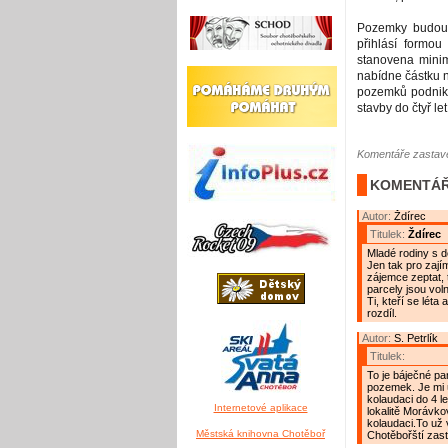
Pozemky budou 
přihlásí formo
stanovena minim
nabídne částku 
pozemků podnikat
stavby do čtyř l
Komentáře zastave
KOMENTÁŘ
Autor:
Ždírec
Titulek:
Ždírec
Mladé rodiny s d
Jen tak pro zajím
zájemce zeptat, 
parcely jsou vol
Ti, kteří se léta
rozdíl.
Autor:
S. Petrlík
Titulek:
To je báječné pa
pozemek. Je mi 
kolaudaci do 4 l
Internetové aplikace
lokalitě Morávkov
kolaudaci.To už
Městská knihovna Chotěboř
Chotěbořští zastu