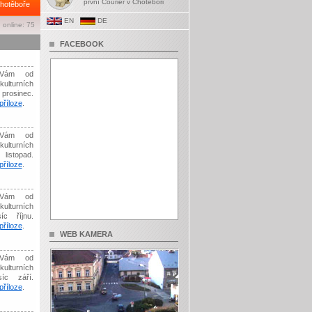
první Courier v Chotěboři
hotěboře
EN
DE
 online: 75
FACEBOOK
Vám od
kulturních
prosinec.
říloze
.
Vám od
kulturních
listopad.
říloze
.
Vám od
kulturních
íc říjnu.
říloze
.
WEB KAMERA
Vám od
kulturních
síc září.
říloze
.