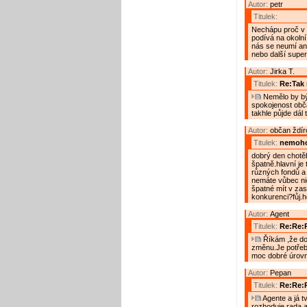
Autor:
petr
Titulek:
Nechápu proč v 
podívá na okolní
nás se neumí ani
nebo další super
Autor:
Jirka T.
Titulek:
Re:Tak 
Nemělo by být
spokojenost obča
takhle půjde dál 
Autor:
občan ždír
Titulek:
nemoho
dobrý den chotěb
špatně.hlavní je
různých fondů a t
nemáte vůbec ni
špatné mít v zast
konkurenci?fůj.
Autor:
Agent
Titulek:
Re:Re:R
Říkám ,že dos
změnu.Je potřeba
moc dobré úrovn
Autor:
Pepan
Titulek:
Re:Re:R
Agente a já t
rozhoduje rada a