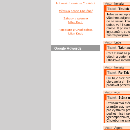
Informační centrum Chotěboř
Autor:
honziq
Titulek:
Titulek
Městská policie Chotěboř
Tohle už asi opr
všechno asi jen 
Záhady a tajemno
ne na situaci ko
Milan Knob
sebou vzít i kama
máme. V příštíc
Fotografie z Chotěbořska
ignorantům, co s
Milan Knob
zůstali polopráz
Autor:
Luba
Titulek:
Tak nap
Google Adwords
Chtít získat za 
všech a vedení m
Obálková metoda
Autor:
honziq
Titulek:
Re:Tak 
To je sice pr
obyvatel a tím i
prodávat pozemky
Autor:
won
Titulek:
Stěna n
Protihluková stě
pramálo aut, nav
pro výstavbu pro
podílet místní sp
vykompenzovat, 
Chotěboř ne a ne
Autor:
Agent