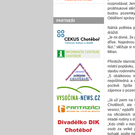
rozprodávat. Jen
protihlukové stě
budou pozemky
Oddělení správy
PARTNEŘI
Náhlá potřeba pr
dráždí.
„Je mi divné, že 
dříve. Najednou 
fázi,“ stěžuje s
Milan.
Přestože starost
místní poptávku, 
stavbu rodinnéh
„S obálkovou m
neprůhledná a 
poctivě. Spíše 
zájemce o pozem
„Já už jsem na 
Chotěboři, ale
vesnici,“ vyjádři
na oficiálních s
mladé rodiny s d
„Kdo chtěl v min
osob za velké 
bohaté, podle mě