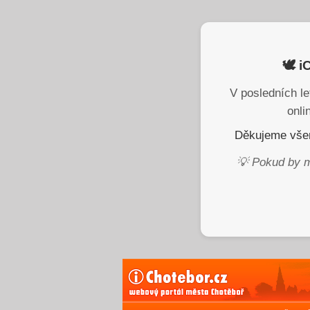
🕊️ 
V posledních le
onli
Děkujeme všem
💡 Pokud by m