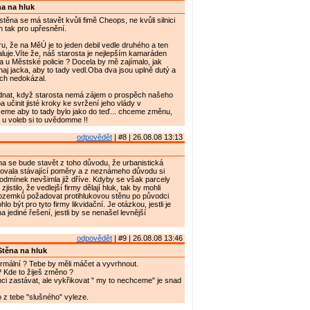
a na hluk
těna se má stavět kvůli fimě Cheops, ne kvůli silnici
n tak pro upřesnění.
u, že na MěÚ je to jeden debil vedle druhého a ten
aluje.Víte že, náš starosta je nejlepším kamaráden
 u Městské policie ? Docela by mě zajímalo, jak
haj jacka, aby to tady vedl.Oba dva jsou uplně dutý a
ich nedokázal.
ednat, když starosta nemá zájem o prospěch našeho
 učinit jisté kroky ke svržení jeho vlády v
eme aby to tady bylo jako do teď... chceme změnu,
u voleb si to uvědomme !!
odpovědět
| #8 | 26.08.08 13:13
na se bude stavět z toho důvodu, že urbanistická
tovala stávající poměry a z neznámeho důvodu si
odmínek nevšimla již dříve. Kdyby se však parcely
jistilo, že vedlejší firmy dělají hluk, tak by mohli
pozemků požadovat protihlukovou stěnu po původci
lo být pro tyto firmy likvidační. Je otázkou, jestli je
a jediné řešení, jestli by se nenašel levnější
odpovědět
| #9 | 26.08.08 13:46
těna na hluk
ormální ? Tebe by měli máčet a vyvrhnout.
? Kde to žiješ změno ?
ci zastávat, ale vykřikovat " my to nechceme" je snad
 z tebe "slušného" vyleze.