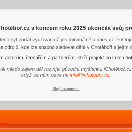
iChotěboř.cz s koncem roku 2025 ukončila svůj p
tech byl portál využíván už jen minimálně a dnes už existu
ne zdrojů, kde lze snadno sledovat dění v Chotěboři a jejím o
 autorům, čtenářům a partnerům, kteří projekt po celou dob
ěl někdo zájem dál rozvíjet původní myšlenku iChotěboř.cz
když se nám ozve na
info@ichotebor.cz
.
Skrýt oznámení