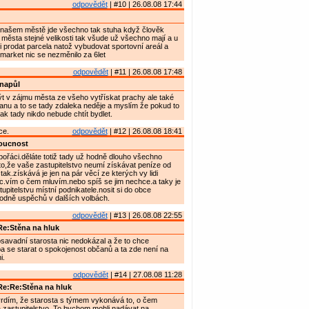
odpovědět
| #10 | 26.08.08 17:44
našem městě jde všechno tak stuha když člověk
 města stejné velikosti tak všude už všechno mají a u
 prodat parcela natož vybudovat sportovní areál a
market nic se nezměnilo za 6let
odpovědět
| #11 | 26.08.08 17:48
napůl
 v zájmu města ze všeho vytřískat prachy ale také
nu a to se tady zdaleka neděje a myslím že pokud to
tak tady nikdo nebude chtít bydlet.
ce.
odpovědět
| #12 | 26.08.08 18:41
ucnost
ořáci.děláte totiž tady už hodně dlouho všechno
 to,že vaše zastupitelstvo neumí získávat peníze od
ak.získává je jen na pár věcí ze kterých vy lidi
c.vím o čem mluvím.nebo spíš se jim nechce.a taky je
upitelstvu místní podnikatele.nosit si do obce
hodně uspěchů v dalších volbách.
odpovědět
| #13 | 26.08.08 22:55
e:Stěna na hluk
avadní starosta nic nedokázal a že to chce
 se starat o spokojenost občanů a ta zde není na
i.
odpovědět
| #14 | 27.08.08 11:28
e:Re:Stěna na hluk
vrdím, že starosta s týmem vykonává to, o čem
 zastupitelstvo. To bychom mohli nadávat na