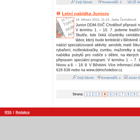
Celý článek
Komentářů:
2
ZŠ S
Letní nabídka Junioru
16. březen 2011, 11:10, Jarka Čermáková
Junior DDM-SVČ Chotěboř připravil na
V termínu 1. – 10. 7. jedeme tradi
Skutče, kde čeká účastníky celotáb
tábor, který bude tentokrát v Běstvině o
nabízí specializované aktivity: aerobik, malé šik
rybaření, roztleskávačky, zumbu, mažoretky a s
nabídka pobytů pro rodiče s dětmi, na kterých 
připraven speciální program. V termínu 1. – 7.
Nisou a 8. – 18. 8. V Běstvini. Více informací získ
626 638 nebo na www.ddmchotebor.cz.
Celý článek
Komentářů: x
Junior 
Strana:
1
2
3
4
5
6
7
8
9
RSS
|
Redakce