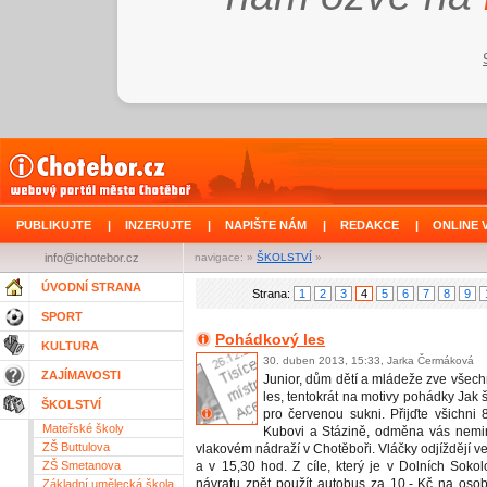
PUBLIKUJTE
|
INZERUJTE
|
NAPIŠTE NÁM
|
REDAKCE
|
ONLINE 
info@ichotebor.cz
navigace: »
ŠKOLSTVÍ
»
ÚVODNÍ STRANA
Strana:
1
2
3
4
5
6
7
8
9
SPORT
Pohádkový les
KULTURA
30. duben 2013, 15:33, Jarka Čermáková
ZAJÍMAVOSTI
Junior, dům dětí a mládeže zve všec
les, tentokrát na motivy pohádky Jak š
ŠKOLSTVÍ
pro červenou sukni. Přijďte všichni
Mateřské školy
Kubovi a Stázině, odměna vás nemi
ZŠ Buttulova
vlakovém nádraží v Chotěboři. Vláčky odjíždějí ve
ZŠ Smetanova
a v 15,30 hod. Z cíle, který je v Dolních Soko
návratu zpět použít autobus za 10,- Kč na oso
Základní umělecká škola