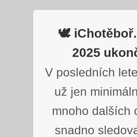
🕊️ iChotěbo
2025 ukonč
V posledních lete
už jen minimáln
mnoho dalších o
snadno sledova