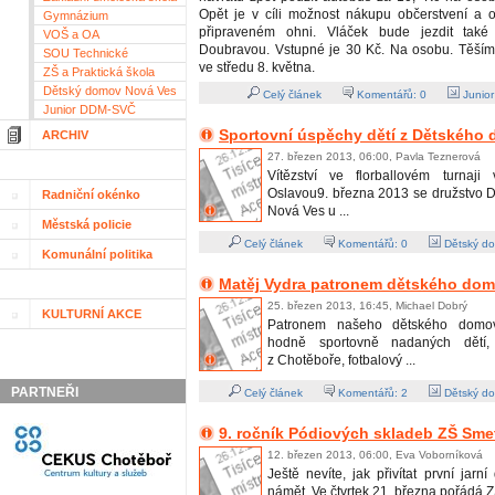
Opět je v cíli možnost nákupu občerstvení a 
Gymnázium
připraveném ohni. Vláček bude jezdit tak
VOŠ a OA
Doubravou. Vstupné je 30 Kč. Na osobu. Těší
SOU Technické
ve středu 8. května.
ZŠ a Praktická škola
Dětský domov Nová Ves
Celý článek
Komentářů:
0
Junio
Junior DDM-SVČ
Sportovní úspěchy dětí z Dětského
ARCHIV
27. březen 2013, 06:00, Pavla Teznerová
Vítězství ve florballovém turnaj
Oslavou9. března 2013 se družstvo
Radniční okénko
Nová Ves u ...
Městská policie
Celý článek
Komentářů:
0
Dětský do
Komunální politika
Matěj Vydra patronem dětského do
25. březen 2013, 16:45, Michael Dobrý
KULTURNÍ AKCE
Patronem našeho dětského domov
hodně sportovně nadaných dětí,
z Chotěboře, fotbalový ...
PARTNEŘI
Celý článek
Komentářů:
2
Dětský do
9. ročník Pódiových skladeb ZŠ Sm
12. březen 2013, 06:00, Eva Voborníková
Ještě nevíte, jak přivítat první jar
námět. Ve čtvrtek 21. března pořádá 