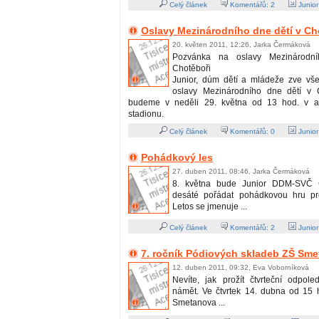
Celý článek
Komentářů:
2
Junio
Oslavy Mezinárodního dne dětí v Ch
20. květen 2011, 12:26, Jarka Čermáková
Pozvánka na oslavy Mezinárodn
Chotěboři
Junior, dúm dětí a mládeže zve vše
oslavy Mezinárodního dne dětí v C
budeme v neděli 29. května od 13 hod. v a
stadionu.
Celý článek
Komentářů:
0
Junio
Pohádkový les
27. duben 2011, 08:46, Jarka Čermáková
8. května bude Junior DDM-SVČ C
desáté pořádat pohádkovou hru pro
Letos se jmenuje ...
Celý článek
Komentářů:
2
Junio
7. ročník Pódiových skladeb ZŠ Sm
12. duben 2011, 09:32, Eva Voborníková
Nevíte, jak prožít čtvrteční odpo
námět. Ve čtvrtek 14. dubna od 15
Smetanova ...