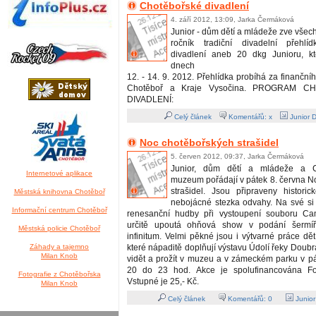
Chotěbořské divadlení
4. září 2012, 13:09, Jarka Čermáková
Junior - dům dětí a mládeže zve všec
ročník tradiční divadelní přehlí
divadlení aneb 20 dkg Junioru, k
dnech
12. - 14. 9. 2012. Přehlídka probíhá za finanční
Chotěboř a Kraje Vysočina. PROGRAM 
DIVADLENÍ:
Celý článek
Komentářů: x
Junior 
Noc chotěbořských strašidel
5. červen 2012, 09:37, Jarka Čermáková
Junior, dům dětí a mládeže a Ce
Internetové aplikace
muzeum pořádají v pátek 8. června N
strašidel. Jsou připraveny histori
Městská knihovna Chotěboř
nebojácné stezka odvahy. Na své si 
Informační centrum Chotěboř
renesanční hudby při vystoupení souboru Ca
určitě upoutá ohňová show v podání šermí
Městská policie Chotěboř
infinitum. Velmi pěkné jsou i výtvarné práce dětí
Záhady a tajemno
které nápaditě doplňují výstavu Údolí řeky Doub
Milan Knob
vidět a prožít v muzeu a v zámeckém parku v pá
20 do 23 hod. Akce je spolufinancována F
Fotografie z Chotěbořska
Vstupné je 25,- Kč.
Milan Knob
Celý článek
Komentářů:
0
Junio