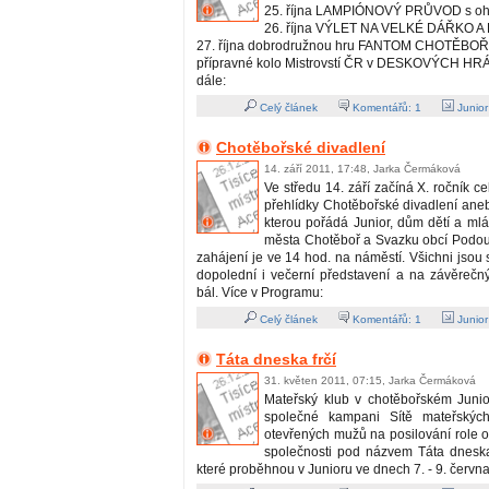
25. října LAMPIÓNOVÝ PRŮVOD s oh
26. října VÝLET NA VELKÉ DÁŘKO A
27. října dobrodružnou hru FANTOM CHOTĚBOŘ
přípravné kolo Mistrovstí ČR v DESKOVÝCH HR
dále:
Celý článek
Komentářů:
1
Junio
Chotěbořské divadlení
14. září 2011, 17:48, Jarka Čermáková
Ve středu 14. září začíná X. ročník ce
přehlídky Chotěbořské divadlení ane
kterou pořádá Junior, dům dětí a ml
města Chotěboř a Svazku obcí Podoub
zahájení je ve 14 hod. na náměstí. Všichni jsou
dopolední i večerní představení a na závěrečný
bál. Více v Programu:
Celý článek
Komentářů:
1
Junio
Táta dneska frčí
31. květen 2011, 07:15, Jarka Čermáková
Mateřský klub v chotěbořském Junior
společné kampani Sítě mateřskýc
otevřených mužů na posilování role o
společnosti pod názvem Táta dneska 
které proběhnou v Junioru ve dnech 7. - 9. červn