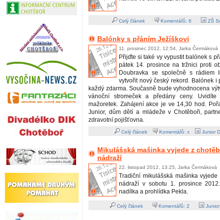
Celý článek
Komentářů:
6
ZŠ S
Balónky s přáním Ježíškovi
11. prosinec 2012, 12:54, Jarka Čermáková
Přijďte si také vy vypustit balónek s p
pátek 14. prosince na tržnici proti
Doubravka se společně s rádiem 
vytvořit nový český rekord. Balónek i
každý zdarma. Současně bude vyhodnocena výt
vánoční stromeček a předány ceny. Uvidíte 
mažoretek. Zahájení akce je ve 14,30 hod. Poř
Junior, dům dětí a mládeže v Chotěboři, par
zdravotní pojišťovna.
Celý článek
Komentářů: x
Junior 
Mikulášská mašinka vyjede z chotě
nádraží
22. listopad 2012, 13:25, Jarka Čermáková
Tradiční mikulášská mašinka vyjede
nádraží v sobotu 1. prosince 2012
nadílka a prohlídka Pekla.
Celý článek
Komentářů:
2
Junio