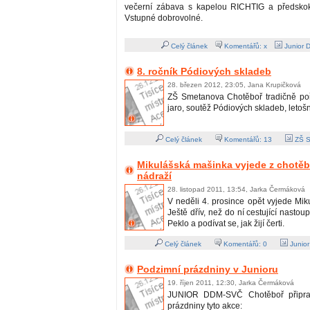
večerní zábava s kapelou RICHTIG a předsk
Vstupné dobrovolné.
Celý článek
Komentářů: x
Junior 
8. ročník Pódiových skladeb
28. březen 2012, 23:05, Jana Krupičková
ZŠ Smetanova Chotěboř tradičně po
jaro, soutěž Pódiových skladeb, letošní 
Celý článek
Komentářů:
13
ZŠ S
Mikulášská mašinka vyjede z chotě
nádraží
28. listopad 2011, 13:54, Jarka Čermáková
V neděli 4. prosince opět vyjede Mi
Ještě dřív, než do ní cestující nastoup
Peklo a podívat se, jak žijí čerti.
Celý článek
Komentářů:
0
Junio
Podzimní prázdniny v Junioru
19. říjen 2011, 12:30, Jarka Čermáková
JUNIOR DDM-SVČ Chotěboř připrav
prázdniny tyto akce: