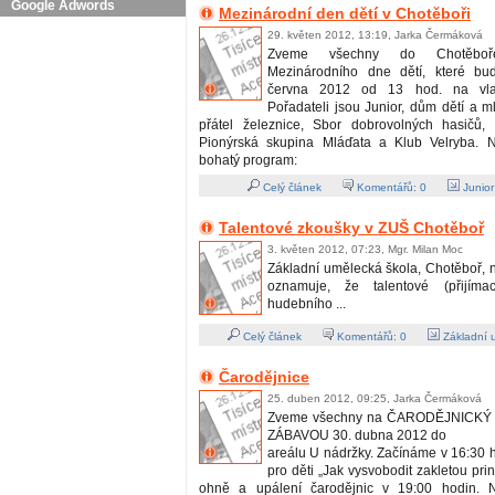
Google Adwords
Mezinárodní den dětí v Chotěboři
29. květen 2012, 13:19, Jarka Čermáková
Zveme všechny do Chotěbo
Mezinárodního dne dětí, které bu
června 2012 od 13 hod. na vla
Pořadateli jsou Junior, dům dětí a 
přátel železnice, Sbor dobrovolných hasičů, 
Pionýrská skupina Mláďata a Klub Velryba. N
bohatý program:
Celý článek
Komentářů:
0
Junio
Talentové zkoušky v ZUŠ Chotěboř
3. květen 2012, 07:23, Mgr. Milan Moc
Základní umělecká škola, Chotěboř,
oznamuje, že talentové (přijíma
hudebního ...
Celý článek
Komentářů:
0
Základní 
Čarodějnice
25. duben 2012, 09:25, Jarka Čermáková
Zveme všechny na ČARODĚJNICKÝ
ZÁBAVOU 30. dubna 2012 do
areálu U nádržky. Začínáme v 16:30
pro děti „Jak vysvobodit zakletou pri
ohně a upálení čarodějnic v 19:00 hodin. 