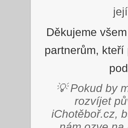
jej
Děkujeme všem 
partnerům, kteří
pod
💡 Pokud by m
rozvíjet p
iChotěboř.cz, 
nám ozve na