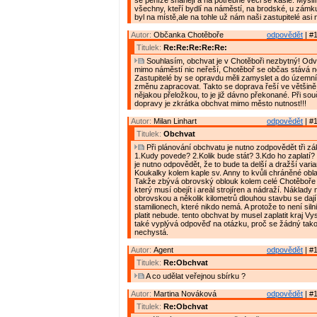
se peníze shánějí a na potřebné věci se kašle. Mysl
všechny, kteří bydlí na náměstí, na brodské, u zámk
byl na místě,ale na tohle už nám naši zastupitelé asi
Autor:
Občanka Chotěboře
odpovědět
| #1
Titulek:
Re:Re:Re:Re:Re:
Souhlasím, obchvat je v Chotěboři nezbytný! Od
mimo náměstí nic neřeší, Chotěboř se občas stává 
Zastupitelé by se opravdu měli zamyslet a do územní
změnu zapracovat. Takto se doprava řeší ve většině
nějakou přeložkou, to je již dávno překonané. Při s
dopravy je zkrátka obchvat mimo město nutnost!!!
Autor:
Milan Linhart
odpovědět
| #1
Titulek:
Obchvat
Při plánování obchvatu je nutno zodpovědět tři zá
1.Kudy povede? 2.Kolik bude stát? 3.Kdo ho zaplatí?
je nutno odpovědět, že to bude ta delší a dražší vari
Koukalky kolem kaple sv. Anny to kvůli chráněné obla
Takže zbývá obrovský oblouk kolem celé Chotěboře 
který musí obejít i areál strojíren a nádraží. Náklady
obrovskou a několik kilometrů dlouhou stavbu se daj
stamilionech, které nikdo nemá. A protože to není silnice
platit nebude. tento obchvat by musel zaplatit kraj Vy
také vyplývá odpověď na otázku, proč se žádný tak
nechystá.
Autor:
Agent
odpovědět
| #1
Titulek:
Re:Obchvat
A co udělat veřejnou sbírku ?
Autor:
Martina Nováková
odpovědět
| #1
Titulek:
Re:Obchvat