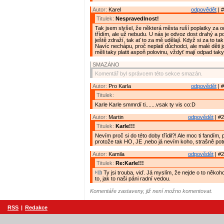
Autor:
Karel
odpovědět
| #
Titulek:
Nespravedlnost!
Tak jsem slyšel, že některá města ruší poplatky za o
třídím, ale už nebudu. U nás je odvoz dost drahý a 
ještě zdraží, tak ať to za mě udělají. Když si za to ta
Navíc nechápu, proč neplatí důchodci, ale malé děti 
měli taky platit aspoň polovinu, vždyť mají odpad taky
SMAZÁNO
Komentář byl správcem této sekce smazán.
Autor:
Pro Karla
odpovědět
| #
Titulek:
Karle Karle smmrdí ti.......vsak ty vis co:D
Autor:
Martin
odpovědět
| #2
Titulek:
Karle!!!
Nevím proč si do této doby třídil?! Ale moc ti fandím, 
protože tak HO, JE ,nebo já nevím koho, strašně pot
Autor:
Kamila
odpovědět
| #2
Titulek:
Re:Karle!!!
Ty jsi trouba, viď. Já myslím, že nejde o to někoho
to, jak to naši páni radní vedou.
Komentáře zastaveny, již není možno komentovat.
RSS
|
Redakce