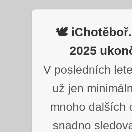
🕊️ iChotěbo
2025 ukonč
V posledních lete
už jen minimáln
mnoho dalších o
snadno sledova