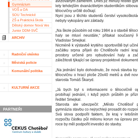
avizovaným záměrem. Dnes již minulý ředitel gym
Gymnázium
lety tehdejším dvanáctiletým studentíkům slibova
VOŠ a OA
tělocvičny určitě dočkají.
SOU Technické
Nyní jsou z těchto studentů čerství vysokoškolá
ZŠ a Praktická škola
nebyly vykopány ani základy.
Dětský domov Nová Ves
„Na škole působím od roku 1984 a o stavbě tělocv
Junior DDM-SVČ
haly se mluví neustále,“ přitakal současný ř
ARCHIV
Vladislav Smejkal.
Nicméně k výstavbě krytého sportoviště byl učin
začátku srpna přijeli do Chotěboře radní kraje
Radniční okénko
prostory určené pro vybudování haly a zač
záležitosti týkající se úpravy projektové dokumen
Městská policie
„Na jednání bylo dohodnuto, že nová stavba b
Komunální politika
tělocvičnu o hrací ploše 20x40 metrů a dvě nové
starosta Tomáš Škaryd.
KULTURNÍ AKCE
„Já bych byl s informacemi o tělocvičně op
probíhají jednání, i když jejich průběh je přízn
ředitel Smejkal.
Starosta ale ubezpečil: „Město Chotěboř p
PARTNEŘI
gymnázia stavbu co nejrychleji prosadit do rozpoč
Svá slova podpořil faktem, že kraj v letošní
rozpočtu částku půl milionu korun na úpravu pro
roce by měl podpořit investici do stavby.