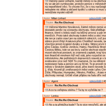
Vážený pane Linharte, každé město si na obchvat
Vy se ale jen vymlouváte, protože peníze z městské
na nepotřebné věci. To chcete říct, že s tou narůstaj
nebudete nic dělat a občané bydlící u silnice si musí
nemůžete myslet vážně!
Autor:
Milan Linhart
odpovědět
| #1
Titulek:
Re:Re:Obchvat
Vážená Martino Nováková, žádné město nemá v
dostatek peněz na výstavbu obchvatu. Stát přiděluj
finance, které s bídou stačí na běžný provoz a pár in
menších. Proto také obchvaty kolem měst a obcí musí 
Ale ten je zatím staví jen na státních silnicích, což j
silnice první třídy! A taková přes Chotěboř nevede, ta
všechno jenom krajské dvojky a trojky. Silnice první 
přes Čáslav, Golčův Jeníkov, Habry, Havlíčkův Brod
Českou Bělou, kde se asi brzy začne obchvat stavět
musel obchvat postavit, to znamená zaplatit, kraj Vys
tom finančně mnohem hůř než stát, jeho rozpočet se 
městskému. Ale potřebných dopravních staveb je v k
evidováno více než 500! To znamená, že na některé 
nedostane řada a peníze ani za 50 let. To je prostě rea
město v širokém dalekém okolí, přes které nevede žád
1. třídy. Kromě již zmiňovaných měst vede i přes Chr
Žďár, Přibyslav, Humpolec, Hlinsko, Poličku... A tato
obchvaty nemají. Určitě však přijdou na řadu dřív ne
Autor:
Agent
odpovědět
| #
Titulek:
Re:Re:Re:Obchvat
A co tu veřejnou sbírku ? Ta by to vyřešila ne ?
Autor:
Lenka
odpovědět
| #1
Titulek:
Re:Re:Re:Obchvat
No a ta přeložka bude? Ta to sice nevyřeší, ale al