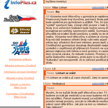
myšleno ironicky)
Autor:
Milan Linhart
odpovědět
| #
Titulek:
Re:
Výstavba nové tělocvičny u gymnázia je naplánován
Financovat ji bude kraj Vysočina, pod který škola pat
bude společná pro gymnázium a učiliště. Tím, že tyt
"vyklidí" sportovní halu, získají větší prostor v hale 
školy. A ve večerních hodinách bude možno novou tě
pronajímat pro potřeby sportovních oddílů. Gymnáziu
přivydělá na kvalitní školní pomůcky a oddíly se do d
vejdou. Výstavba nové tělocvičny a učeben je výz
Kraj má totiž tendenci střední školy rušit nebo aspoň 
město bez středních škol není městem, jenom lepší v
Chotěbořské gymnázium dosahuje dlouhodobě nadp
výsledků v úspěšnosti při přijímacích řízeních na vys
jakousi vlajkovou lodí města a nové prostory si zaslo
dost výrazná záruka, že nebude zrušeno. Prostory v
spíše klubového charakteru, proto jsem si na něj při
Internetové aplikace
"kulturáku" ani nevzpomněl. Je to zařízení poněkud j
účelu.
Městská knihovna Chotěboř
Autor:
LS
odpovědět
| #
Informační centrum Chotěboř
Titulek:
Linhart se vrátil
Linhart se vrátil a už zase chytračí. Jaký to sport
Městská policie Chotěboř
Autor:
Nedbalová
odpovědět
| #
Záhady a tajemno
Milan Knob
Titulek:
Myslím, že ke každé škole patří tělocvična a bez TV
Fotografie z Chotěbořska
budeme se kulit jak medvídci a na nose budeme mít b
Milan Knob
dno od půllitru. Pokud studenti musejí za každého po
protože nemají prostory, sice jim to několikrát neuško
sálový sport dělá těžko. Jak jste na tom vy rebelové
Taky televize?