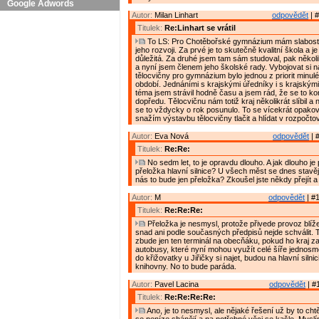
Google Adwords
Autor:
Milan Linhart
odpovědět
| #
Titulek:
Re:Linhart se vrátil
To LS: Pro Chotěbořské gymnázium mám slabost 
jeho rozvoji. Za prvé je to skutečně kvalitní škola a j
důležitá. Za druhé jsem tam sám studoval, pak několik
a nyní jsem členem jeho školské rady. Vybojovat si n
tělocvičny pro gymnázium bylo jednou z priorit minul
období. Jednáními s krajskými úředníky i s krajskými 
téma jsem strávil hodně času a jsem rád, že se to k
dopředu. Tělocvičnu nám totiž kraj několikrát slíbil a 
se to vždycky o rok posunulo. To se vícekrát opako
snažím výstavbu tělocvičny tlačit a hlídat v rozpočto
Autor:
Eva Nová
odpovědět
| 
Titulek:
Re:Re:
No sedm let, to je opravdu dlouho. A jak dlouho je
přeložka hlavní silnice? U všech měst se dnes stavěj
nás to bude jen přeložka? Zkoušel jste někdy přejít 
Autor:
M
odpovědět
| #1
Titulek:
Re:Re:Re:
Přeložka je nesmysl, protože přivede provoz blíž
snad ani podle současných předpisů nejde schválit. 
zbude jen ten terminál na obecňáku, pokud ho kraj za
autobusy, které nyní mohou využít celé šíře jednos
do křižovatky u Jiřičky si najet, budou na hlavní silnici
knihovny. No to bude paráda.
Autor:
Pavel Lacina
odpovědět
| #
Titulek:
Re:Re:Re:Re:
Ano, je to nesmysl, ale nějaké řešení už by to ch