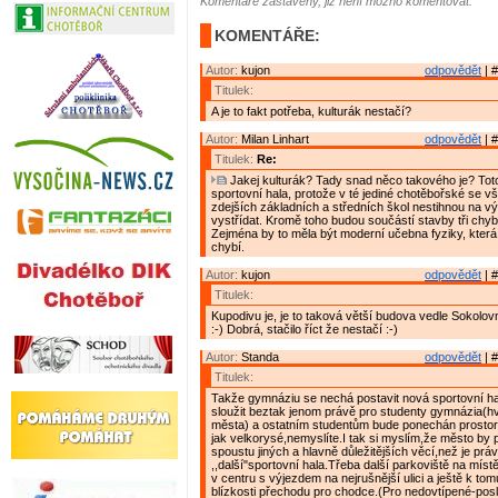
Komentáře zastaveny, již není možno komentovat.
KOMENTÁŘE:
Autor:
kujon
odpovědět
| #
Titulek:
A je to fakt potřeba, kulturák nestačí?
Autor:
Milan Linhart
odpovědět
| #
Titulek:
Re:
Jakej kulturák? Tady snad něco takového je? Tot
sportovní hala, protože v té jediné chotěbořské se v
zdejších základních a středních škol nestihnou na vý
vystřídat. Kromě toho budou součástí stavby tři chyb
Zejména by to měla být moderní učebna fyziky, kte
chybí.
Autor:
kujon
odpovědět
| #
Titulek:
Kupodivu je, je to taková větší budova vedle Sokolov
:-) Dobrá, stačilo říct že nestačí :-)
Autor:
Standa
odpovědět
| #
Titulek:
Takže gymnáziu se nechá postavit nová sportovní ha
sloužit beztak jenom právě pro studenty gymnázia(
města) a ostatním studentům bude ponechán prostor 
jak velkorysé,nemyslíte.I tak si myslím,že město by 
spoustu jiných a hlavně důležitějších věcí,než je prá
,,další"sportovní hala.Třeba další parkoviště na míst
v centru s výjezdem na nejrušnější ulici a ještě k tom
blízkosti přechodu pro chodce.(Pro nedovtípené-posl