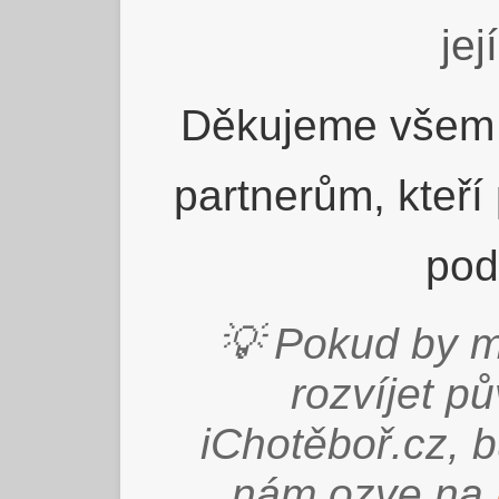
jej
Děkujeme všem 
partnerům, kteří
pod
💡 Pokud by m
rozvíjet p
iChotěboř.cz, 
nám ozve na