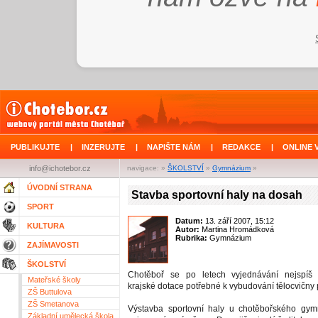
PUBLIKUJTE
|
INZERUJTE
|
NAPIŠTE NÁM
|
REDAKCE
|
ONLINE 
info@ichotebor.cz
navigace: »
ŠKOLSTVÍ
»
Gymnázium
»
ÚVODNÍ STRANA
Stavba sportovní haly na dosah
SPORT
Datum:
13. září 2007, 15:12
KULTURA
Autor:
Martina Hromádková
Rubrika:
Gymnázium
ZAJÍMAVOSTI
ŠKOLSTVÍ
Chotěboř se po letech vyjednávání nejspíš
Mateřské školy
krajské dotace potřebné k vybudování tělocvičny
ZŠ Buttulova
ZŠ Smetanova
Výstavba sportovní haly u chotěbořského gym
Základní umělecká škola