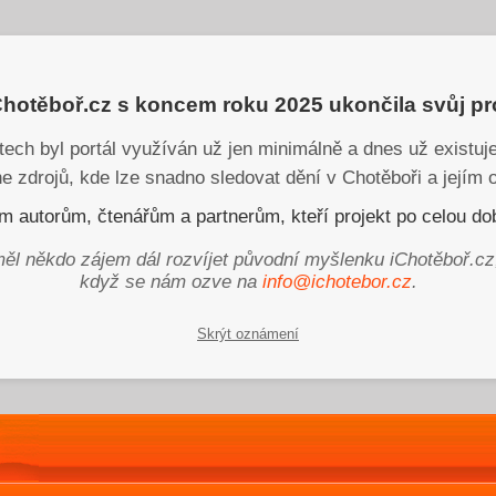
iChotěboř.cz s koncem roku 2025 ukončila svůj p
tech byl portál využíván už jen minimálně a dnes už existu
ne zdrojů, kde lze snadno sledovat dění v Chotěboři a jejím o
 autorům, čtenářům a partnerům, kteří projekt po celou dob
ěl někdo zájem dál rozvíjet původní myšlenku iChotěboř.cz
když se nám ozve na
info@ichotebor.cz
.
Skrýt oznámení