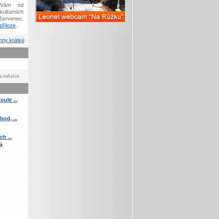
Vám od
kulturních
červenec.
říloze
.
ny krátké
a měsíce.
ule ...
od, ...
h ...
á