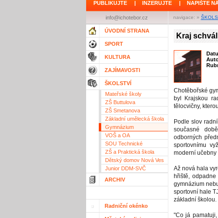
PUBLIKUJTE
|
INZERUJTE
|
NAPIŠTE N
info@ichotebor.cz
navigace: »
ŠKOLS
ÚVODNÍ STRANA
Kraj schvál
SPORT
Dat
KULTURA
Aut
Rubr
ZAJÍMAVOSTI
ŠKOLSTVÍ
Chotěbořské gym
Mateřské školy
byl Krajskou r
ZŠ Buttulova
tělocvičny, ktero
ZŠ Smetanova
Základní umělecká škola
Podle slov radní
Gymnázium
současné době 
VOŠ a OA
odborných předm
SOU Technické
sportovnímu vyž
ZŠ a Praktická škola
moderní učebny f
Dětský domov Nová Ves
Až nová hala vyr
Junior DDM-SVČ
hřiště, odpadne
ARCHIV
gymnázium nebud
sportovní hale 
základní školou.
Radniční okénko
"Co já pamatuji,