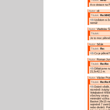
Titulek:
MHD
A co dotace na
Autor:
oli
Titulek:
Re:MH
Uvědom si že 
nemá!
Autor:
Vladislav 
Titulek:
Je to moc pěkné
Autor:
Sičák
Titulek:
Re:
Co je pěkné? 
Autor:
Roman Jur
Titulek:
Re:Re:
Dělali jsme n
21,5x42,1 m.
Autor:
Václav Pr
Titulek:
Re:Re:
Dobré vědět, 
nicméně i kdyby 
Volejbalové hřiš
všechny strany.
minimální výška
Basket 28x15 me
nejméně 7 metrů.
nebo diváků. Po