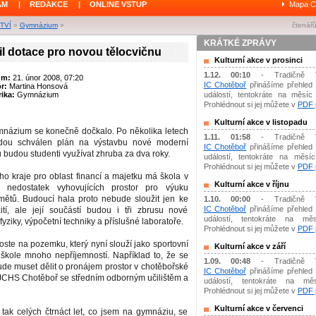
ÁM
|
REDAKCE
|
ONLINE VSTUP
Mapa C
TVÍ
»
Gymnázium
»
čtenářů
KRÁTKÉ ZPRÁVY
il dotace pro novou tělocvičnu
Kulturní akce v prosinci
1.12. 00:10
- Tradičně 
um:
21. únor 2008, 07:20
IC Chotěboř
přinášíme přehled 
or:
Martina Honsová
ika:
Gymnázium
událostí, tentokráte na měsíc 
Prohlédnout si jej můžete v
PDF p
Kulturní akce v listopadu
názium se konečně dočkalo. Po několika letech
1.11. 01:58
- Tradičně 
adou schválen plán na výstavbu nové moderní
IC Chotěboř
přinášíme přehled 
u budou studenti využívat zhruba za dva roky.
událostí, tentokráte na měsíc 
Prohlédnout si jej můžete v
PDF p
ho kraje pro oblast financí a majetku má škola v
Kulturní akce v říjnu
nedostatek vyhovujících prostor pro výuku
ětů. Budoucí hala proto nebude sloužit jen ke
1.10. 00:00
- Tradičně 
IC Chotěboř
přinášíme přehled 
ití, ale její součástí budou i tři zbrusu nové
událostí, tentokráte na měs
yziky, výpočetní techniky a příslušné laboratoře.
Prohlédnout si jej můžete v
PDF p
oste na pozemku, který nyní slouží jako sportovní
Kulturní akce v září
 škole mnoho nepříjemností. Například to, že se
1.09. 00:48
- Tradičně 
e muset dělit o pronájem prostor v chotěbořské
IC Chotěboř
přinášíme přehled 
TJCHS Chotěboř se středním odborným učilištěm a
událostí, tentokráte na mě
Prohlédnout si jej můžete v
PDF p
Kulturní akce v červenci
 tak celých čtrnáct let, co jsem na gymnáziu, se