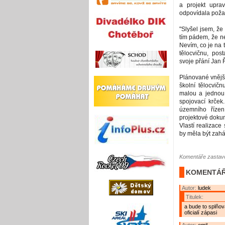
a projekt uprav
odpovídala pož
"Slyšel jsem, že
tím pádem, že n
Nevím, co je na 
tělocvičnu, post
svoje přání Jan Ř
Plánované vnější
školní tělocvič
malou a jednou 
spojovací krček
územního řízen
projektové doku
Vlastí realizac
by měla být zahá
Komentáře zastave
KOMENTÁŘ
Autor:
ludek
Titulek:
a bude to splňov
oficialí zápasi