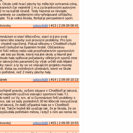
OK.
 Okolo celé hrací plochy by měla být ochranná zóna,
stranních čar nejméně 1 m a za brankovými autovými
2 m na každé straně. Tedy házená se nevejde.
antinely se zaoblenými rohy+předpsané střídačky.
jde. To je velká škoda, florbal je perspektivní sport.
ckovsky
odpovědět
| #13 | 2.09.09 08:41
ázium si staví tělocvičnu, staví si ji pro svoji
 rámci této stavby své provozní problémy. Pro tyto
i vhodně navržená. Pokud někomu v Chotěboři chybí
, brečí bohužel na špatném hrobě. Občanskou
 řeší město nebo stát prostřednictvím sportovních
 ale toto po škole, která má jiné úkoly a hlavně jiné
 nebude hala splňovat požadavky některých sportů mne
or takovýchto parametrů by však určitě stál nějaké
dky navíc a ty by se ve stávajícím projektu musely
stě, třeba na zmíněných učebnách, které ve škole
e potřebné, než 2 metry plochy haly.
ánek
odpovědět
| #14 | 2.09.09 10:13
zřejmě pravdu, ovšem situace v Chotěboři je taková,
 nepaměti využívá stávající sportovní halu TJ.
o totéž co Vy, tzn. ať si Gymnázium řeší problémy s
hce, tak se tady posledních 30 let tělocvik nevyučoval.
žel taková, že další případná hala se v Chotěboři
 let. Takže hodně lidí uvažuje tak, že je škoda, že se
řizpůsobila potřebám města, i když s ním asi nemá nic
čkovský
odpovědět
| #15 | 2.09.09 10:53