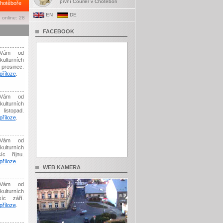
první Courier v Chotěboři
hotěboře
EN
DE
 online: 28
FACEBOOK
Vám od
kulturních
prosinec.
říloze
.
Vám od
kulturních
listopad.
říloze
.
Vám od
kulturních
íc říjnu.
říloze
.
WEB KAMERA
Vám od
kulturních
síc září.
říloze
.