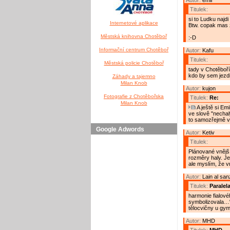
Autor:
emil
Titulek:
si to Ludku najdi
Internetové aplikace
Btw. copak mas z
Městská knihovna Chotěboř
:-D
Informační centrum Chotěboř
Autor:
Kafu
Titulek:
Městská policie Chotěboř
tady v Chotěboří
kdo by sem jezdil
Záhady a tajemno
Milan Knob
Autor:
kujon
Fotografie z Chotěbořska
Titulek:
Re:
Milan Knob
A ještě si Em
ve slově "nechal
to samozřejmě ví
Google Adwords
Autor:
Ketiv
Titulek:
Plánované vnější
rozměry haly. Je
ale myslím, že vn
Autor:
Lain al sa
Titulek:
Paralel
harmonie fialové
symbolizovala…“
tělocvičny u gy
Autor:
MHD