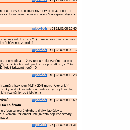
odpovědět
| #2 | 22.02.08 18:06
 na netu jaky sou oficialni rozmery pro hazenou....:)
a skolu ze nevis ze se abi pise s Y a zapasi taky s Y
odpovědět
| #3 | 22.02.08 20:45
 je nějaký oddíl házené? :) to ani nevim :) nebo nevim
 hrát házenou z okolí :)
odpovědět
| #4 | 23.02.08 02:16
ile zapomněl na to, že v tebou kritizovaném textu se
y" píše Y. Aneb shoda podmětu s přísudkem, že? Ale
š, když kritizuješ, co? :-D
odpovědět
| #5 | 23.02.08 10:28
 rozměry haly jsou 40,5 x 20,5 metru. A co vnitřní
 hezký vědět kolik toho nachodim když pujdu okolo,
itřní rozměr by se šikl víc :-)
nzármí
odpovědět
| #6 | 23.02.08 18:59
al mého života
ho vřesu a modré oblohy a dívky, která by to
. K velkému zklamání i mě jakožto odpurce stavby
mnázia
odpovědět
| #7 | 24.02.08 21:31