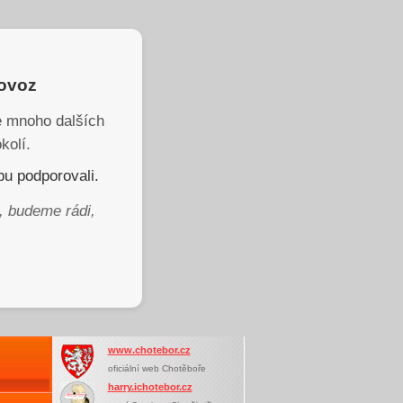
rovoz
je mnoho dalších
kolí.
u podporovali.
, budeme rádi,
www.chotebor.cz
oficiální web Chotěboře
harry.ichotebor.cz