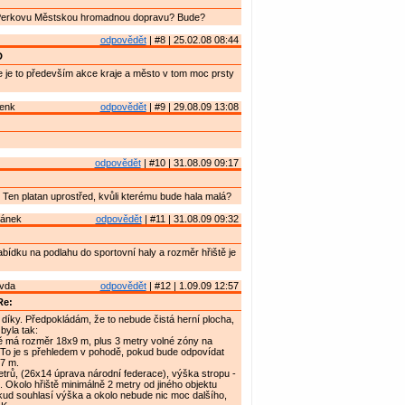
 Perkovu Městskou hromadnou dopravu? Bude?
odpovědět
| #8 | 25.02.08 08:44
D
je to především akce kraje a město v tom moc prsty
Šenk
odpovědět
| #9 | 29.08.09 13:08
odpovědět
| #10 | 31.08.09 09:17
Ten platan uprostřed, kvůli kterému bude hala malá?
ánek
odpovědět
| #11 | 31.08.09 09:32
abídku na podlahu do sportovní haly a rozměr hřiště je
avda
odpovědět
| #12 | 1.09.09 12:57
Re:
díky. Předpokládám, že to nebude čistá herní plocha,
byla tak:
tě má rozměr 18x9 m, plus 3 metry volné zóny na
 To je s přehledem v pohodě, pokud bude odpovídat
 7 m.
trů, (26x14 úprava národní federace), výška stropu -
 Okolo hřiště minimálně 2 metry od jiného objektu
kud souhlasí výška a okolo nebude nic moc dalšího,