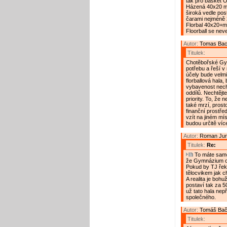
tak pro basket 
Házená 40x20 m.
široká vedle po
čarami nejméně 
Florbal 40x20+m
Floorball se neve
Autor:
Tomas Ba
Titulek:
Chotěbořské Gymn
potřebu a řeší v
účely bude velm
florballová hala
vybavenost nechť
oddílů. Nechtějte
priority. To, že
také mrzí, prost
finanční prostře
vzít na jiném mí
budou určitě víc
Autor:
Roman Jur
Titulek:
Re:
To máte samo
že Gymnázium od
Pokud by TJ řekl
tělocvikem jak c
A realita je bohu
postaví tak za 50
už tato hala nep
společného.
Autor:
Tomáš Ba
Titulek: