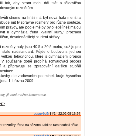
ili tak, aby strom mohl dál stát a tělocvična
adovaným rozměrům.
 kvůli stromu na hřišti má být nová hala menší a
ebude mít ty správné rozměry pro různé soutěže.
tom pravdy, ale podle mě by bylo lepší než malou
avit u gymnázia třeba kvalitní kurty," prozradil
íčan, devatenáctiletý student oktávy.
 rozměry haly jsou 40,5 x 20,5 metru, což je pro
nu stále nadstandard. Půjde o budovu s jednou
velkou tělocvičnou, které s gymnáziem propojí
. V současné době probíhá schvalovací proces
í a připravuje se zpracování dalších stupňů
mentace.
e stavby dle zadávacích podmínek kraje Vysočina
jena 1. března 2009.
ny, již není možno komentovat.
E:
odpovědět
| #1 | 22.02.08 16:24
at rozměry třeba na házenou abi se tam nechali dělat