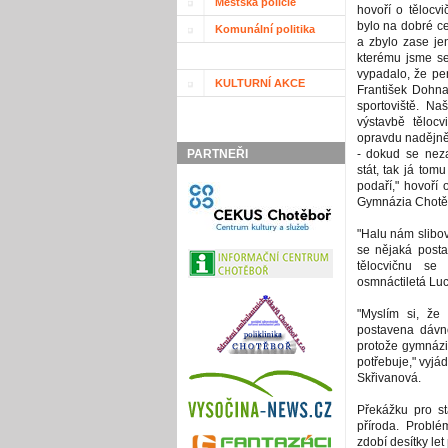
Městská policie
hovoří o tělocv
bylo na dobré c
Komunální politika
a zbylo zase jen
kterému jsme se 
vypadalo, že pe
KULTURNÍ AKCE
František Dohna
sportoviště. Na
výstavbě těloc
opravdu nadějně, 
PARTNEŘI
- dokud se neza
stát, tak já to
podaří," hovoří 
Gymnázia Chotěb
"Halu nám slibova
se nějaká posta
tělocvičnu se 
osmnáctiletá Lu
"Myslím si, že
postavena dávno
protože gymnáziu
potřebuje," vyjád
Skřivanová.
Překážku pro st
příroda. Problé
zdobí desítky let