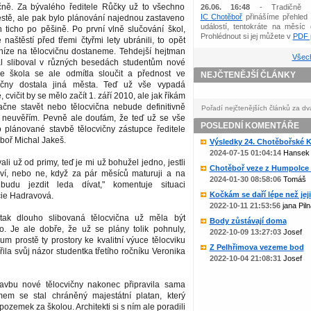
ičně. Za bývalého ředitele Růčky už to všechno
26.06. 16:48
- Tradičně 
IC Chotěboř
přinášíme přehled 
estě, ale pak bylo plánování najednou zastaveno
událostí, tentokráte na měsíc 
 ticho po pěšině. Po první vlně slučování škol,
Prohlédnout si jej můžete v
PDF p
naštěstí před třemi čtyřmi lety ubránili, to opět
níze na tělocvičnu dostaneme. Tehdejší hejtman
Všech
l sliboval v různých besedách studentům nové
še škola se ale odmítla sloučit a přednost ve
NEJČTENĚJŠÍ ČLÁNKY
vičny dostala jiná města. Teď už vše vypadá
cvičit by se mělo začít 1. září 2010, ale jak říkám
čne stavět nebo tělocvična nebude definitivně
Pořadí nejčtenějších článků za dv
mu neuvěřím. Pevně ale doufám, že teď už se vše
POSLEDNÍ KOMENTÁŘE
o plánované stavbě tělocvičny zástupce ředitele
oř Michal Jakeš.
Výsledky 24. Chotěbořské Ko
2024-07-15 01:04:14
Hansek
li už od primy, teď je mi už bohužel jedno, jestli
Chotěboř veze z Humpolce b
ví, nebo ne, když za pár měsíců maturuji a na
2024-01-30 08:58:06
Tomáš
budu jezdit leda dívat," komentuje situaci
Kočkám se daří lépe než jejic
cie Hadravová.
2022-10-11 21:53:56
jana Piln
 tak dlouho slibovaná tělocvična už měla být
Body zůstávají doma
. Je ale dobře, že už se plány tolik pohnuly,
2022-10-09 13:27:03
Josef
m prostě ty prostory ke kvalitní výuce tělocviku
Z Pelhřimova vezeme bod
řila svůj názor studentka třetího ročníku Veronika
2022-10-04 21:08:31
Josef
avbu nové tělocvičny nakonec připravila sama
mem se stal chráněný majestátní platan, který
 pozemek za školou. Architekti si s ním ale poradili