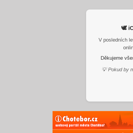
🕊️ 
V posledních le
onli
Děkujeme všem
💡 Pokud by m