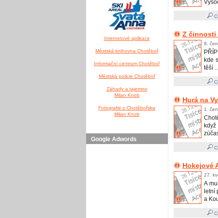
Vysoč
Ce
Z činnosti
Internetové aplikace
8. čer
Městská knihovna Chotěboř
PŘÍP
kde s
Informační centrum Chotěboř
těší ..
Městská policie Chotěboř
Ce
Záhady a tajemno
Milan Knob
Hurá na Vys
Fotografie z Chotěbořska
1. čer
Milan Knob
Chot
když
zúčas
Google Adwords
Ce
Hokejové A
27. kv
A mu
letní
a Kou
Ce