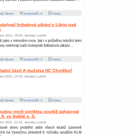
lý článek
Komentářů:
0
Hokej
odehrají fotbalové utkání v Libici nad
u
ven 2021, 18:04, Jaroslav Ludvík
ě jako v minulém roce, tak i v průběhu letošní letní
avy odehrají naši hokejisté fotbalová utkání ...
lý článek
Komentářů:
0
Hokej
ladní části A mužstva HC Chotěboř
ven 2021, 15:03, Jaroslav Ludvík
lý článek
Komentářů:
0
Hokej
budou nově vzniklou soutěž zahajovat
.9. ve Světlé n. S.
ven 2021, 21:22, Jaroslav Ludvík
hlavě dnes proběhl aktiv všech klubů územně
cích na Vysočinu ohledně II. ročníku soutěže KLM