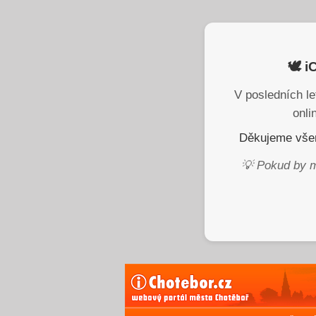
🕊️ 
V posledních le
onli
Děkujeme všem
💡 Pokud by m