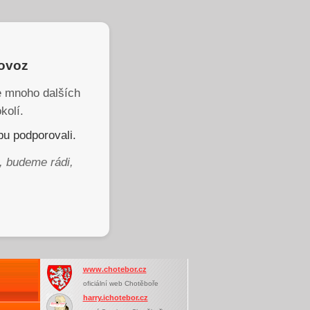
rovoz
je mnoho dalších
kolí.
u podporovali.
, budeme rádi,
www.chotebor.cz
oficiální web Chotěboře
harry.ichotebor.cz