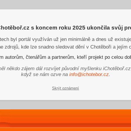
iChotěboř.cz s koncem roku 2025 ukončila svůj p
tech byl portál využíván už jen minimálně a dnes už existu
ne zdrojů, kde lze snadno sledovat dění v Chotěboři a jejím o
 autorům, čtenářům a partnerům, kteří projekt po celou dob
ěl někdo zájem dál rozvíjet původní myšlenku iChotěboř.cz
když se nám ozve na
info@ichotebor.cz
.
Skrýt oznámení