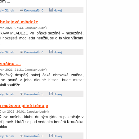
iny ...
lý článek
Komentářů:
0
Hokej
 hokejové mládeže
ven 2021, 07:43, Jaroslav Ludvík
RAVA MLÁDEŽE Po loňské sezóně – nesezóně,
i hokejisté moc ledu neužili, se o to více všichni
.
lý článek
Komentářů:
0
Hokej
očinu ....
ven 2021, 21:21, Jaroslav Ludvík
ěbořský dospělý hokej čeká obrovská změna,
 se prvně v jeho dlouhé historii bude muset
tnit soutěže ...
lý článek
Komentářů:
3
Hokej
 mužstvo pilně trénuje
ěten 2021, 20:01, Jaroslav Ludvík
žstvo našeho klubu druhým týdnem pokračuje v
 přípravě. Hráči se pod vedením trenérů Kraučuka
bka ...
lý článek
Komentářů:
0
Hokej