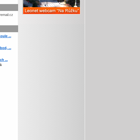
etohc.ch
ule ...
od, ...
h ...
á