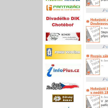
Ce
Hokejisté 
Doubravo
9. čer
Stejn
přípr
Ce
Rozpis zák
9. čer
...
Ce
Hokejisté 
v neděli 19
8. čer
V Ji
patří