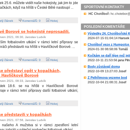
ek 25.6. můžete vidět naše hokejisty, jak jim to jde
SPORTOVNÍ KONTAKTY
ačkách, když na hřišti v České Bělé nastoupí ...
HC Chotěboř:
zc.liame@rob
lý článek
Komentářů:
0
Hokej
POSLEDNÍ KOMENTÁŘE
vě Borové se hokejisté neprosadili.
Výsledky 24. Chotěbořské Ko
rven 2021, 06:30, Jaroslav Ludvík
2024-07-15 01:04:14
Hansek
ším fotbalovém utkání v rámci letní přípravy se
Chotěboř veze z Humpolce b
hráči představili na hřišti v Havlíčkově Borové. ...
2024-01-30 08:58:06
Tomáš
Kočkám se daří lépe než jejic
lý článek
Komentářů:
0
Hokej
2022-10-11 21:53:56
jana Piln
Body zůstávají doma
se představí opět v kopačkách,
2022-10-09 13:27:03
Josef
v Havlíčkově Borové
Z Pelhřimova vezeme bod
rven 2021, 08:33, Jaroslav Ludvík
2022-10-04 21:08:31
Josef
tek 18.6. se na hřišti v Havlíčkově Borové
aje v rámci letní přípravy další fotbalové utkání,
lý článek
Komentářů:
0
Hokej
se představili v kopačkách
rven 2021, 07:58, Jaroslav Ludvík
i našeho A mužstva si v rámci zpestření letní
avy zahráli v páteční podvečer fotbalové utkání ...