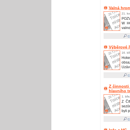
Valná hro
21. kv
POZ
W HC
valno
Ce
Výběrové ř
16. bř
Hokej
obsa
Uzávě
Ce
Z činnosti
hlavního t
1. bře
Z Č
sezón
byli p
Ce