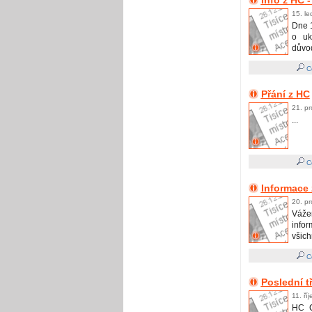
Info z HC 
15. le
Dne 
o uk
důvod
Ce
Přání z HC
21. pr
...
Ce
Informace
20. pr
Vážen
infor
všichn
Ce
Poslední t
11. ří
HC C