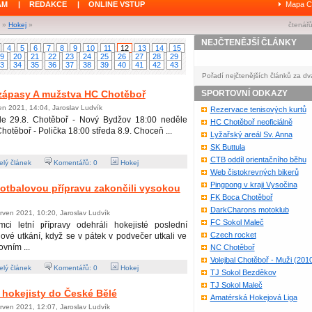
ÁM
|
REDAKCE
|
ONLINE VSTUP
Mapa C
»
Hokej
»
čtenářů
NEJČTENĚJŠÍ ČLÁNKY
4
5
6
7
8
9
10
11
12
13
14
15
9
20
21
22
23
24
25
26
27
28
29
3
34
35
36
37
38
39
40
41
42
43
Pořadí nejčtenějších článků za dv
 zápasy A mužstva HC Chotěboř
SPORTOVNÍ ODKAZY
en 2021, 14:04, Jaroslav Ludvík
Rezervace tenisových kurtů
le 29.8. Chotěboř - Nový Bydžov 18:00 neděle
HC Chotěboř neoficiálně
Chotěboř - Polička 18:00 středa 8.9. Choceň ...
Lyžařský areál Sv. Anna
SK Buttula
CTB oddíl orientačního běhu
lý článek
Komentářů:
0
Hokej
Web čistokrevných bikerů
Pingpong v kraji Vysočina
fotbalovou přípravu zakončili vysokou
FK Boca Chotěboř
DarkCharons motoklub
rven 2021, 10:20, Jaroslav Ludvík
FC Sokol Maleč
mci letní přípravy odehráli hokejisté poslední
Czech rocket
lové utkání, když se v pátek v podvečer utkali ve
ovním ...
NC Chotěboř
Volejbal Chotěboř - Muži (201
lý článek
Komentářů:
0
Hokej
TJ Sokol Bezděkov
TJ Sokol Maleč
 hokejisty do České Bělé
Amatérská Hokejová Liga
rven 2021, 12:07, Jaroslav Ludvík