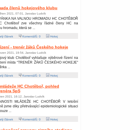
mada členů hokejového klubu
ěten 2021, 07:01, Jaroslav Ludvík
VÁNKA NA VALNOU HROMADU HC CHOTĚBOŘ
 Chotěboř zve všechny řádné členy HC na
u hromadu, která se ...
lý článek
Komentářů:
0
Hokej
ízení - trenér žáků Českého hokeje
ezen 2021, 19:54, Jaroslav Ludvík
ový klub Chotěboř vyhlašuje výběrové řízení na
zení místa “TRENÉR ŽÁKŮ ČESKÉHO HOKEJE”
rka ...
lý článek
Komentářů:
0
Hokej
 mládeže HC Chotěboř, pohled
renéra SpS
zen 2021, 16:12, Jaroslav Ludvík
INNOSTI MLÁDEŽE HC CHOTĚBOŘ V letošní
ě jsme díky přetrvávající epidemiologické situaci
ouze ...
lý článek
Komentářů:
0
Hokej