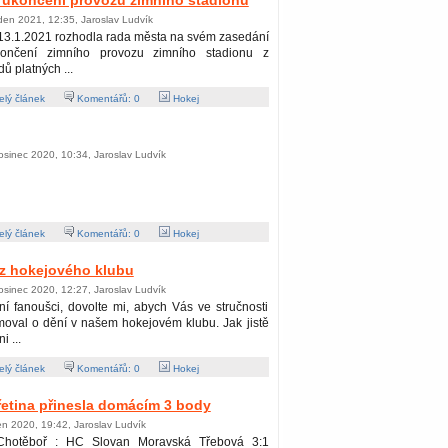
- ukončení provozu zimního stadionu
den 2021, 12:35, Jaroslav Ludvík
13.1.2021 rozhodla rada města na svém zasedání
ončení zimního provozu zimního stadionu z
ů platných ...
lý článek
Komentářů:
0
Hokej
osinec 2020, 10:34, Jaroslav Ludvík
lý článek
Komentářů:
0
Hokej
 z hokejového klubu
osinec 2020, 12:27, Jaroslav Ludvík
í fanoušci, dovolte mi, abych Vás ve stručnosti
moval o dění v našem hokejovém klubu. Jak jistě
i ...
lý článek
Komentářů:
0
Hokej
řetina přinesla domácím 3 body
jen 2020, 19:42, Jaroslav Ludvík
hotěboř : HC Slovan Moravská Třebová 3:1