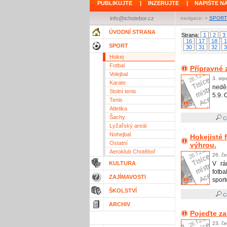
PUBLIKUJTE
|
INZERUJTE
|
NAPIŠTE N
info@ichotebor.cz
navigace: »
SPORT
ÚVODNÍ STRANA
Strana:
1
2
3
16
17
18
1
SPORT
30
31
32
3
Hokej
Fotbal
Přípravné
Volejbal
3. srp
Karate
nedě
Stolní tenis
5.9. 
Tenis
Atletika
Šachy
Ce
Lyžařský areál
Nohejbal
Hokejisté 
Ostatní
výhrou.
Aeroklub Chotěboř
26. če
KULTURA
V rá
fotba
ZAJÍMAVOSTI
sport
ŠKOLSTVÍ
Ce
ARCHIV
Pojeďte za
23. če