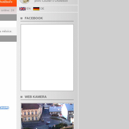
první Courier v Chotěboři
hotěboře
EN
DE
 online: 24
FACEBOOK
a měsíce.
WEB KAMERA
0/2011)