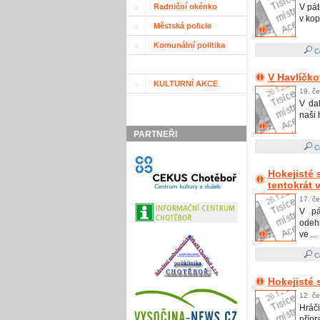
Radniční okénko
V pát
v kop
Městská policie
Komunální politika
Ce
V Havlíčko
KULTURNÍ AKCE
19. če
V dal
naši 
PARTNEŘI
Ce
Hokejisté 
tentokrát 
17. če
V pá
odehr
ve ...
Ce
Hokejisté 
12. če
Hráč
přípr