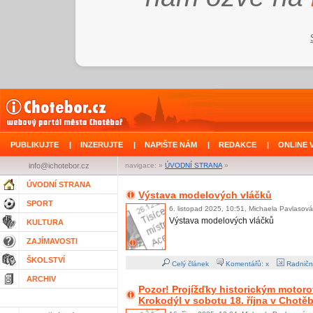
PUBLIKUJTE
|
INZERUJTE
|
NAPIŠTE NÁM
|
REDAKCE
|
ONLINE 
info@ichotebor.cz
navigace: »
ÚVODNÍ STRANA
»
ÚVODNÍ STRANA
Výstava modelových vláčků
SPORT
6. listopad 2025, 10:51, Michaela Pavlasová
Výstava modelových vláčků
KULTURA
ZAJÍMAVOSTI
ŠKOLSTVÍ
Celý článek
Komentářů: x
Radničn
ARCHIV
Pozor! Projížďky historickým moto
Krokodýl v sobotu 18. října v Chotě