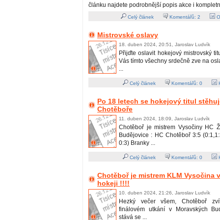
článku najdete podrobnější popis akce i kompletn
Celý článek
Komentářů:
2
O
Mistrovské oslavy
18. duben 2024, 20:51, Jaroslav Ludvík
Přijďte oslavit hokejový mistrovský ti
Vás tímto všechny srdečně zve na os
...
Celý článek
Komentářů:
0
H
Po 18 letech se hokejový titul stěhu
Chotěboře
11. duben 2024, 18:09, Jaroslav Ludvík
Chotěboř je mistrem Vysočiny HC Ž
Budějovice : HC Chotěboř 3:5 (0:1,1:3
0:3) Branky ...
Celý článek
Komentářů:
0
H
Chotěboř je mistrem KLM Vysočina v
hokeji !!!!
10. duben 2024, 21:26, Jaroslav Ludvík
Hezký večer všem, Chotěboř zvít
finálovém utkání v Moravských Bud
stává se ...