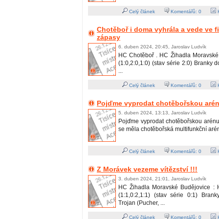
Celý článek
Komentářů:
0
H
Chotěboř i doma vyhrála a vede ve fi
zápasy
6. duben 2024, 20:45, Jaroslav Ludvík
HC Chotěboř . HC Žihadla Moravské 
(1:0,2:0,1:0) (stav série 2:0) Branky 
...
Celý článek
Komentářů:
0
H
Pojďme vyprodat chotěbořskou arénu
5. duben 2024, 13:13, Jaroslav Ludvík
Pojďme vyprodat chotěbořskou arénu !
se měla chotěbořská multifunkční aréna 
Celý článek
Komentářů:
0
H
Z Morávek vezeme vítězství !!!
3. duben 2024, 21:01, Jaroslav Ludvík
HC Žihadla Moravské Budějovice : 
(1:1,0:2,1:1) (stav série 0:1) Bran
Trojan (Pucher, ...
Celý článek
Komentářů:
0
H