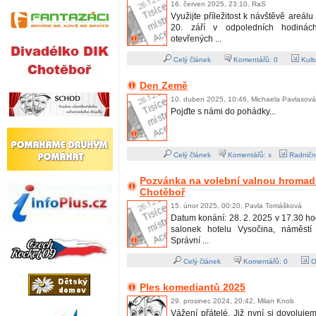
16. červen 2025, 23:10, RaS
Využijte příležitost k návštěvě areál
20. září v odpoledních hodiná
otevřených ...
Celý článek
Komentářů:
0
Kult
Den Země
10. duben 2025, 10:46, Michaela Pavlasová
Pojďte s námi do pohádky...
Celý článek
Komentářů: x
Radničn
Pozvánka na volební valnou hromadu
Chotěboř
15. únor 2025, 00:20, Pavla Tomášková
Datum konání: 28. 2. 2025 v 17.30 ho
salonek hotelu Vysočina, náměst
Správní ...
Celý článek
Komentářů:
0
O
Ples komediantů 2025
29. prosinec 2024, 20:42, Milan Knob
Vážení přátelé. Již nyní si dovoluj