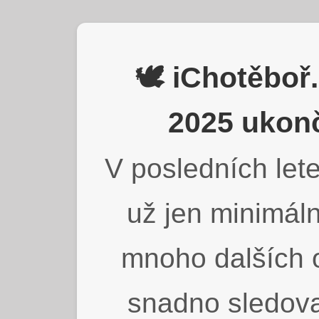
🕊️ iChotěbo
2025 ukonč
V posledních lete
už jen minimáln
mnoho dalších o
snadno sledova