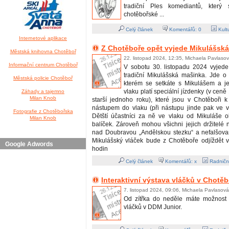
tradiční Ples komediantů, který
chotěbořské ...
Celý článek
Komentářů:
0
Kult
Internetové aplikace
Z Chotěboře opět vyjede Mikulášsk
Městská knihovna Chotěboř
22. listopad 2024, 12:35, Michaela Pavlaso
Informační centrum Chotěboř
V sobotu 30. listopadu 2024 vyjede
tradiční Mikulášská mašinka. Jde o 
Městská policie Chotěboř
kterém se setkáte s Mikulášem a j
vlaku platí speciální jízdenky (v cen
Záhady a tajemno
Milan Knob
starší jednoho roku), které jsou v Chotěboři 
nástupem do vlaku (při nástupu jinde pak ve 
Fotografie z Chotěbořska
Dětští účastníci za ně ve vlaku od Mikuláše o
Milan Knob
balíček. Zároveň mohou všichni jejich držitelé na
nad Doubravou „Andělskou stezku“ a nefalšovan
Mikulášský vláček bude z Chotěboře odjíždět 
Google Adwords
hodin
Celý článek
Komentářů: x
Radničn
Interaktivní výstava vláčků v Chotěb
7. listopad 2024, 09:06, Michaela Pavlasová
Od zítřka do neděle máte možnost n
vláčků v DDM Junior.