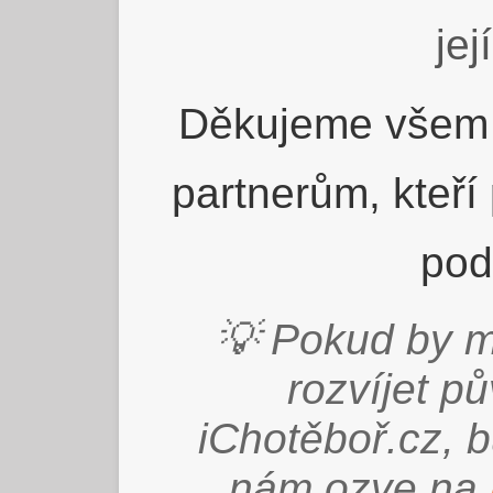
jej
Děkujeme všem 
partnerům, kteří
pod
💡 Pokud by m
rozvíjet p
iChotěboř.cz, 
nám ozve na