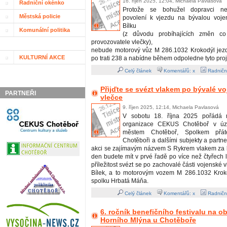
16. říjen 2025, 12:04, Michaela Pavlasová
Radniční okénko
Protože se bohužel dopravci nepo
Městská policie
povolení k vjezdu na bývalou voje
Bílku
Komunální politika
(z důvodu probíhajících změn co
provozovatele vlečky),
nebude motorový vůz M 286.1032 Krokodýl jezdi
KULTURNÍ AKCE
po trati 238 a nabídne během odpoledne tyto proj
Celý článek
Komentářů: x
Radničn
Přijďte se svézt vlakem po bývalé v
PARTNEŘI
vlečce
9. říjen 2025, 12:14, Michaela Pavlasová
V sobotu 18. října 2025 pořádá m
organizace CEKUS Chotěboř v úzk
městem Chotěboř, Spolkem přát
Chotěboři a dalšími subjekty a partn
akci se zajímavým názvem S Rykrem vlakem za b
den budete mít v prvé řadě po více než čtyřech 
příležitost svézt se po zachovalé části vojenské 
Bílek, a to motorovým vozem M 286.1032 Krok
spolku Hrbatá Máňa.
Celý článek
Komentářů: x
Radničn
6. ročník benefičního festivalu na 
Horního Mlýna u Chotěboře