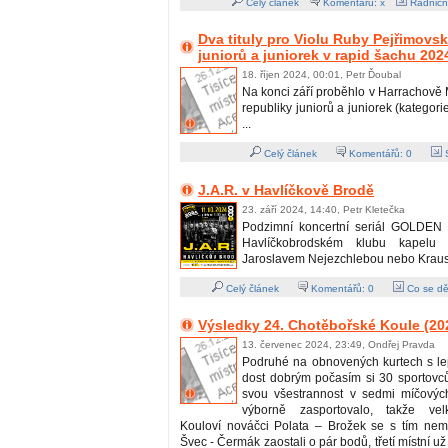
Celý článek
Komentářů: x
Radničn
Dva tituly pro Violu Ruby Pejřimov
juniorů a juniorek v rapid šachu 202
18. říjen 2024, 00:01, Petr Ďoubal
Na konci září proběhlo v Harrachově 
republiky juniorů a juniorek (kategori
...
Celý článek
Komentářů:
0
S
J.A.R. v Havlíčkově Brodě
23. září 2024, 14:40, Petr Kletečka
Podzimní koncertní seriál GOLDEN 
Havlíčkobrodském klubu kapelu
Jaroslavem Nejezchlebou nebo Kraus
Celý článek
Komentářů:
0
Co se dě
Výsledky 24. Chotěbořské Koule (20
13. červenec 2024, 23:49, Ondřej Pravda
Podruhé na obnovených kurtech s l
dost dobrým počasím si 30 sportovců
svou všestrannost v sedmi míčových
výborně zasportovalo, takže vel
Kouloví nováčci Polata – Brožek se s tím nemaz
Švec - Čermák zaostali o pár bodů, třetí místní už 