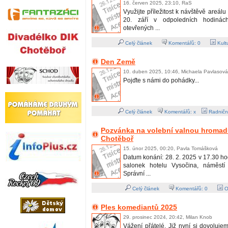
16. červen 2025, 23:10, RaS
Využijte příležitost k návštěvě areál
20. září v odpoledních hodiná
otevřených ...
Celý článek
Komentářů:
0
Kult
Den Země
10. duben 2025, 10:46, Michaela Pavlasová
Pojďte s námi do pohádky...
Celý článek
Komentářů: x
Radničn
Pozvánka na volební valnou hromadu
Chotěboř
15. únor 2025, 00:20, Pavla Tomášková
Datum konání: 28. 2. 2025 v 17.30 ho
salonek hotelu Vysočina, náměst
Správní ...
Celý článek
Komentářů:
0
O
Ples komediantů 2025
29. prosinec 2024, 20:42, Milan Knob
Vážení přátelé. Již nyní si dovoluj