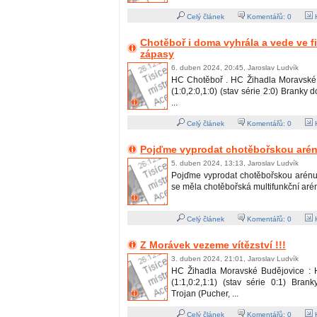
Celý článek
Komentářů:
0
H
Chotěboř i doma vyhrála a vede ve fi
zápasy
6. duben 2024, 20:45, Jaroslav Ludvík
HC Chotěboř . HC Žihadla Moravské 
(1:0,2:0,1:0) (stav série 2:0) Branky 
...
Celý článek
Komentářů:
0
H
Pojďme vyprodat chotěbořskou arénu
5. duben 2024, 13:13, Jaroslav Ludvík
Pojďme vyprodat chotěbořskou arénu !
se měla chotěbořská multifunkční aréna 
Celý článek
Komentářů:
0
H
Z Morávek vezeme vítězství !!!
3. duben 2024, 21:01, Jaroslav Ludvík
HC Žihadla Moravské Budějovice : 
(1:1,0:2,1:1) (stav série 0:1) Bran
Trojan (Pucher, ...
Celý článek
Komentářů:
0
H