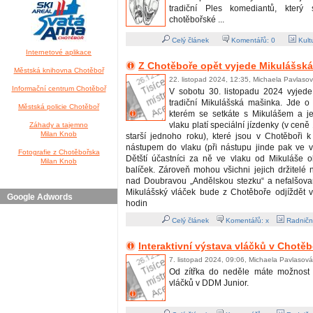
tradiční Ples komediantů, který
chotěbořské ...
Celý článek
Komentářů:
0
Kult
Internetové aplikace
Z Chotěboře opět vyjede Mikulášsk
Městská knihovna Chotěboř
22. listopad 2024, 12:35, Michaela Pavlaso
Informační centrum Chotěboř
V sobotu 30. listopadu 2024 vyjede
tradiční Mikulášská mašinka. Jde o 
Městská policie Chotěboř
kterém se setkáte s Mikulášem a j
vlaku platí speciální jízdenky (v cen
Záhady a tajemno
Milan Knob
starší jednoho roku), které jsou v Chotěboři 
nástupem do vlaku (při nástupu jinde pak ve 
Fotografie z Chotěbořska
Dětští účastníci za ně ve vlaku od Mikuláše o
Milan Knob
balíček. Zároveň mohou všichni jejich držitelé na
nad Doubravou „Andělskou stezku“ a nefalšovan
Mikulášský vláček bude z Chotěboře odjíždět 
Google Adwords
hodin
Celý článek
Komentářů: x
Radničn
Interaktivní výstava vláčků v Chotěb
7. listopad 2024, 09:06, Michaela Pavlasová
Od zítřka do neděle máte možnost n
vláčků v DDM Junior.