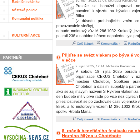
16. říjen 2025, 12:04, Michaela Pavlasová
Radniční okénko
Protože se bohužel dopravci nepo
Městská policie
povolení k vjezdu na bývalou voje
Bílku
Komunální politika
(z důvodu probíhajících změn co
provozovatele vlečky),
nebude motorový vůz M 286.1032 Krokodýl jezdi
KULTURNÍ AKCE
po trati 238 a nabídne během odpoledne tyto proj
Celý článek
Komentářů: x
Radničn
Přijďte se svézt vlakem po bývalé v
PARTNEŘI
vlečce
9. říjen 2025, 12:14, Michaela Pavlasová
V sobotu 18. října 2025 pořádá m
organizace CEKUS Chotěboř v úzk
městem Chotěboř, Spolkem přát
Chotěboři a dalšími subjekty a partn
akci se zajímavým názvem S Rykrem vlakem za b
den budete mít v prvé řadě po více než čtyřech 
příležitost svézt se po zachovalé části vojenské 
Bílek, a to motorovým vozem M 286.1032 Krok
spolku Hrbatá Máňa.
Celý článek
Komentářů: x
Radničn
6. ročník benefičního festivalu na 
Horního Mlýna u Chotěboře