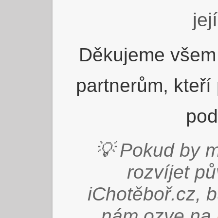
jej
Děkujeme všem 
partnerům, kteří
pod
💡 Pokud by m
rozvíjet p
iChotěboř.cz, 
nám ozve na