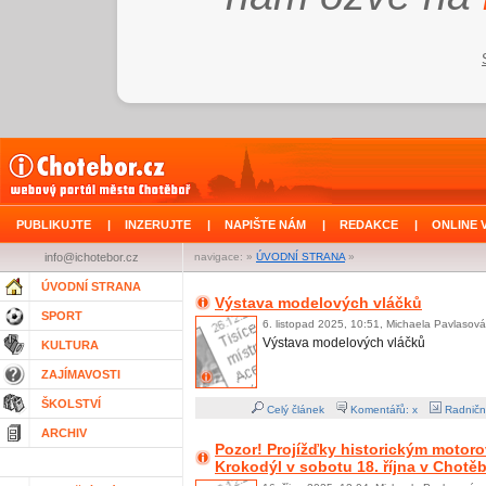
PUBLIKUJTE
|
INZERUJTE
|
NAPIŠTE NÁM
|
REDAKCE
|
ONLINE 
info@ichotebor.cz
navigace: »
ÚVODNÍ STRANA
»
ÚVODNÍ STRANA
Výstava modelových vláčků
SPORT
6. listopad 2025, 10:51, Michaela Pavlasová
Výstava modelových vláčků
KULTURA
ZAJÍMAVOSTI
ŠKOLSTVÍ
Celý článek
Komentářů: x
Radničn
ARCHIV
Pozor! Projížďky historickým moto
Krokodýl v sobotu 18. října v Chotě