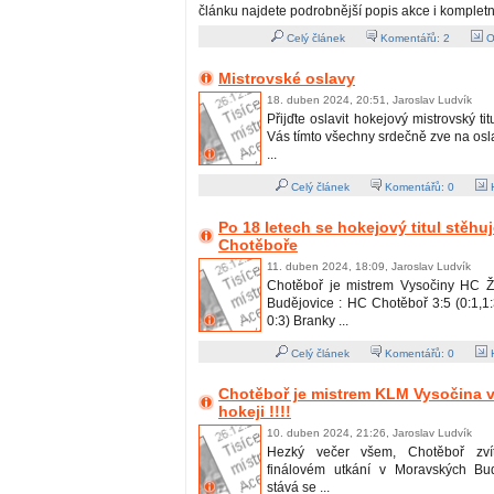
článku najdete podrobnější popis akce i kompletn
Celý článek
Komentářů:
2
O
Mistrovské oslavy
18. duben 2024, 20:51, Jaroslav Ludvík
Přijďte oslavit hokejový mistrovský ti
Vás tímto všechny srdečně zve na os
...
Celý článek
Komentářů:
0
H
Po 18 letech se hokejový titul stěhu
Chotěboře
11. duben 2024, 18:09, Jaroslav Ludvík
Chotěboř je mistrem Vysočiny HC Ž
Budějovice : HC Chotěboř 3:5 (0:1,1:3
0:3) Branky ...
Celý článek
Komentářů:
0
H
Chotěboř je mistrem KLM Vysočina v
hokeji !!!!
10. duben 2024, 21:26, Jaroslav Ludvík
Hezký večer všem, Chotěboř zvít
finálovém utkání v Moravských Bud
stává se ...