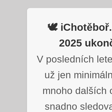
🕊️ iChotěbo
2025 ukonč
V posledních lete
už jen minimáln
mnoho dalších o
snadno sledova