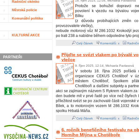
16. říjen 2025, 12:04, Michaela Pavlasová
Radniční okénko
Protože se bohužel dopravci nepo
Městská policie
povolení k vjezdu na bývalou voje
Bílku
Komunální politika
(z důvodu probíhajících změn co
provozovatele vlečky),
nebude motorový vůz M 286.1032 Krokodýl jezdi
KULTURNÍ AKCE
po trati 238 a nabídne během odpoledne tyto proj
Celý článek
Komentářů: x
Radničn
Přijďte se svézt vlakem po bývalé v
PARTNEŘI
vlečce
9. říjen 2025, 12:14, Michaela Pavlasová
V sobotu 18. října 2025 pořádá m
organizace CEKUS Chotěboř v úzk
městem Chotěboř, Spolkem přát
Chotěboři a dalšími subjekty a partn
akci se zajímavým názvem S Rykrem vlakem za b
den budete mít v prvé řadě po více než čtyřech 
příležitost svézt se po zachovalé části vojenské 
Bílek, a to motorovým vozem M 286.1032 Krok
spolku Hrbatá Máňa.
Celý článek
Komentářů: x
Radničn
6. ročník benefičního festivalu na 
Horního Mlýna u Chotěboře