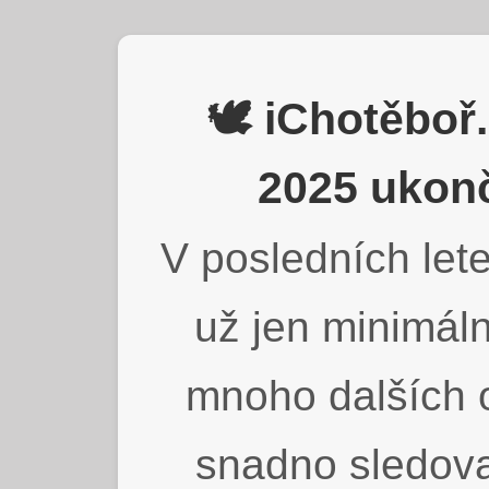
🕊️ iChotěbo
2025 ukonč
V posledních lete
už jen minimáln
mnoho dalších o
snadno sledova