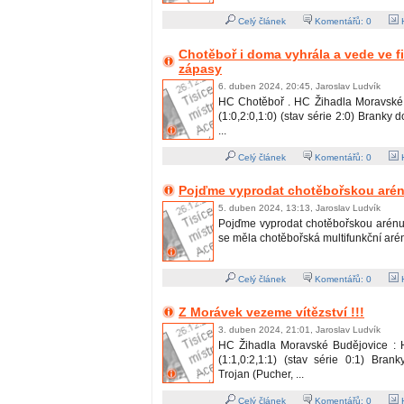
Celý článek
Komentářů:
0
H
Chotěboř i doma vyhrála a vede ve fi
zápasy
6. duben 2024, 20:45, Jaroslav Ludvík
HC Chotěboř . HC Žihadla Moravské 
(1:0,2:0,1:0) (stav série 2:0) Branky 
...
Celý článek
Komentářů:
0
H
Pojďme vyprodat chotěbořskou arénu
5. duben 2024, 13:13, Jaroslav Ludvík
Pojďme vyprodat chotěbořskou arénu !
se měla chotěbořská multifunkční aréna 
Celý článek
Komentářů:
0
H
Z Morávek vezeme vítězství !!!
3. duben 2024, 21:01, Jaroslav Ludvík
HC Žihadla Moravské Budějovice : 
(1:1,0:2,1:1) (stav série 0:1) Bran
Trojan (Pucher, ...
Celý článek
Komentářů:
0
H