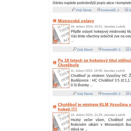
článku najdete podrobnější popis akce i kompletn
Celý článek
Komentářů:
2
O
Mistrovské oslavy
18. duben 2024, 20:51, Jaroslav Ludvík
Přijďte oslavit hokejový mistrovský ti
Vás tímto všechny srdečně zve na os
...
Celý článek
Komentářů:
0
H
Po 18 letech se hokejový titul stěhu
Chotěboře
11. duben 2024, 18:09, Jaroslav Ludvík
Chotěboř je mistrem Vysočiny HC Ž
Budějovice : HC Chotěboř 3:5 (0:1,1:3
0:3) Branky ...
Celý článek
Komentářů:
0
H
Chotěboř je mistrem KLM Vysočina v
hokeji !!!!
10. duben 2024, 21:26, Jaroslav Ludvík
Hezký večer všem, Chotěboř zvít
finálovém utkání v Moravských Bud
stává se ...