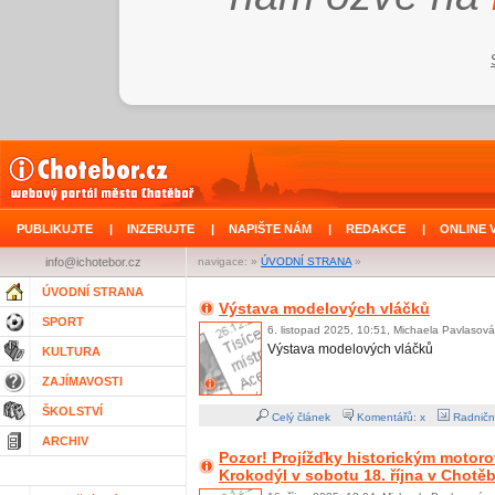
PUBLIKUJTE
|
INZERUJTE
|
NAPIŠTE NÁM
|
REDAKCE
|
ONLINE 
info@ichotebor.cz
navigace: »
ÚVODNÍ STRANA
»
ÚVODNÍ STRANA
Výstava modelových vláčků
SPORT
6. listopad 2025, 10:51, Michaela Pavlasová
Výstava modelových vláčků
KULTURA
ZAJÍMAVOSTI
ŠKOLSTVÍ
Celý článek
Komentářů: x
Radničn
ARCHIV
Pozor! Projížďky historickým moto
Krokodýl v sobotu 18. října v Chotě