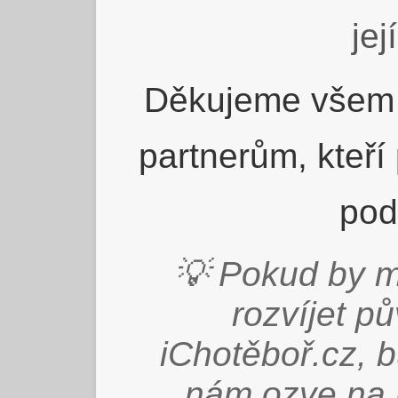
jej
Děkujeme všem 
partnerům, kteří
pod
💡 Pokud by m
rozvíjet p
iChotěboř.cz, 
nám ozve na