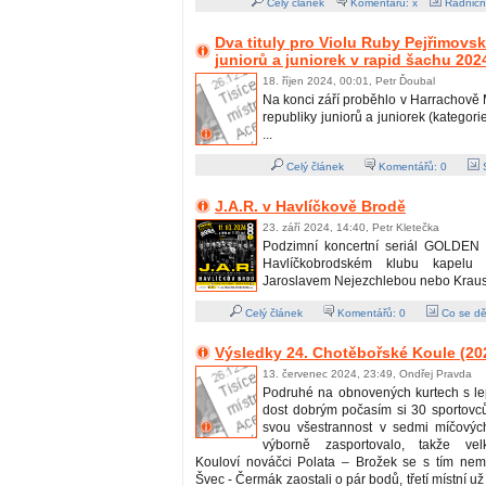
Celý článek
Komentářů: x
Radničn
Dva tituly pro Violu Ruby Pejřimov
juniorů a juniorek v rapid šachu 202
18. říjen 2024, 00:01, Petr Ďoubal
Na konci září proběhlo v Harrachově 
republiky juniorů a juniorek (kategori
...
Celý článek
Komentářů:
0
S
J.A.R. v Havlíčkově Brodě
23. září 2024, 14:40, Petr Kletečka
Podzimní koncertní seriál GOLDEN 
Havlíčkobrodském klubu kapelu
Jaroslavem Nejezchlebou nebo Kraus
Celý článek
Komentářů:
0
Co se dě
Výsledky 24. Chotěbořské Koule (20
13. červenec 2024, 23:49, Ondřej Pravda
Podruhé na obnovených kurtech s l
dost dobrým počasím si 30 sportovců
svou všestrannost v sedmi míčových
výborně zasportovalo, takže vel
Kouloví nováčci Polata – Brožek se s tím nemaz
Švec - Čermák zaostali o pár bodů, třetí místní už 