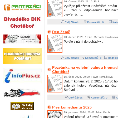
16. červen 2025, 23:10, RaS
Využijte příležitost k návštěvě areál
20. září v odpoledních hodiná
otevřených ...
Celý článek
Komentářů:
0
Kult
Den Země
10. duben 2025, 10:46, Michaela Pavlasová
Pojďte s námi do pohádky...
Celý článek
Komentářů: x
Radničn
Pozvánka na volební valnou hromadu
Chotěboř
15. únor 2025, 00:20, Pavla Tomášková
Datum konání: 28. 2. 2025 v 17.30 ho
salonek hotelu Vysočina, náměst
Správní ...
Celý článek
Komentářů:
0
O
Ples komediantů 2025
29. prosinec 2024, 20:42, Milan Knob
Vážení přátelé. Již nyní si dovoluj