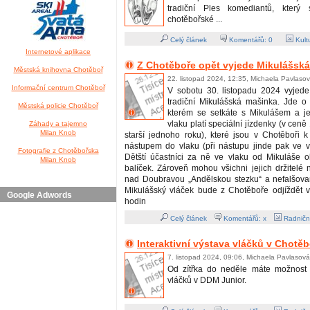
tradiční Ples komediantů, který
chotěbořské ...
Celý článek
Komentářů:
0
Kult
Internetové aplikace
Z Chotěboře opět vyjede Mikulášsk
Městská knihovna Chotěboř
22. listopad 2024, 12:35, Michaela Pavlaso
Informační centrum Chotěboř
V sobotu 30. listopadu 2024 vyjede
tradiční Mikulášská mašinka. Jde o 
Městská policie Chotěboř
kterém se setkáte s Mikulášem a j
vlaku platí speciální jízdenky (v cen
Záhady a tajemno
Milan Knob
starší jednoho roku), které jsou v Chotěboři 
nástupem do vlaku (při nástupu jinde pak ve 
Fotografie z Chotěbořska
Dětští účastníci za ně ve vlaku od Mikuláše o
Milan Knob
balíček. Zároveň mohou všichni jejich držitelé na
nad Doubravou „Andělskou stezku“ a nefalšovan
Mikulášský vláček bude z Chotěboře odjíždět 
Google Adwords
hodin
Celý článek
Komentářů: x
Radničn
Interaktivní výstava vláčků v Chotěb
7. listopad 2024, 09:06, Michaela Pavlasová
Od zítřka do neděle máte možnost n
vláčků v DDM Junior.