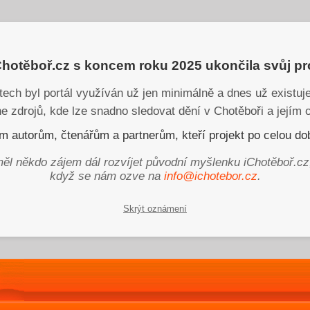
iChotěboř.cz s koncem roku 2025 ukončila svůj p
tech byl portál využíván už jen minimálně a dnes už existu
ne zdrojů, kde lze snadno sledovat dění v Chotěboři a jejím o
 autorům, čtenářům a partnerům, kteří projekt po celou dob
ěl někdo zájem dál rozvíjet původní myšlenku iChotěboř.cz
když se nám ozve na
info@ichotebor.cz
.
Skrýt oznámení