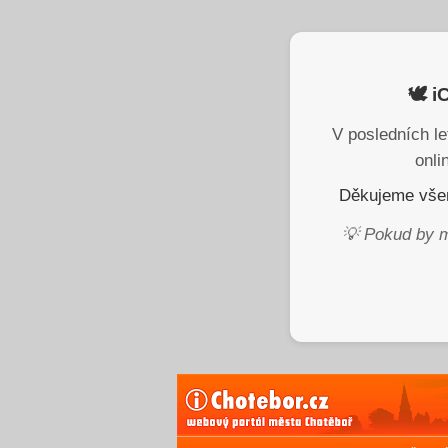
🕊️ 
V posledních le
onli
Děkujeme všem
💡 Pokud by m