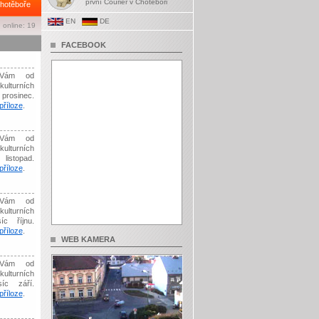
první Courier v Chotěboři
hotěboře
EN
DE
 online: 19
FACEBOOK
Vám od
kulturních
prosinec.
říloze
.
Vám od
kulturních
listopad.
říloze
.
Vám od
kulturních
íc říjnu.
říloze
.
WEB KAMERA
Vám od
kulturních
síc září.
říloze
.