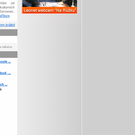
Vám od
kulturních
červenec.
říloze
.
ny krátké
a měsíce.
ule ...
od, ...
h ...
á