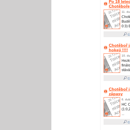
Po 18 lete
Chotěboře
11. du
Chot
Buděj
0:3) 
Ce
Chotěboř j
hokeji !!!!
10. du
Hezk
finá
stává 
Ce
Chotěboř i
zápasy
6. dub
HC C
(1:0,
...
Ce