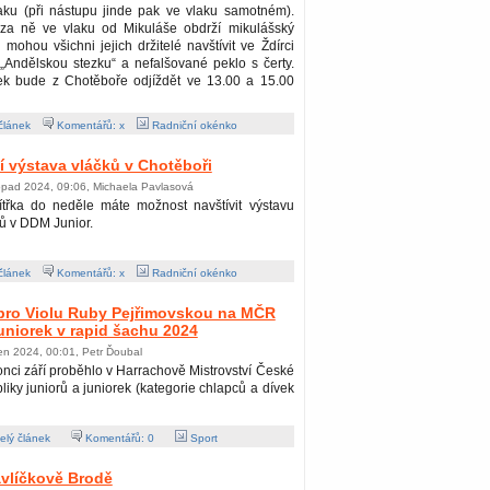
ku (při nástupu jinde pak ve vlaku samotném).
i za ně ve vlaku od Mikuláše obdrží mikulášský
 mohou všichni jejich držitelé navštívit ve Ždírci
Andělskou stezku“ a nefalšované peklo s čerty.
ek bude z Chotěboře odjíždět ve 13.00 a 15.00
článek
Komentářů: x
Radniční okénko
ní výstava vláčků v Chotěboři
topad 2024, 09:06, Michaela Pavlasová
ítřka do neděle máte možnost navštívit výstavu
ů v DDM Junior.
článek
Komentářů: x
Radniční okénko
 pro Violu Ruby Pejřimovskou na MČR
juniorek v rapid šachu 2024
jen 2024, 00:01, Petr Ďoubal
nci září proběhlo v Harrachově Mistrovství České
liky juniorů a juniorek (kategorie chlapců a dívek
lý článek
Komentářů:
0
Sport
avlíčkově Brodě