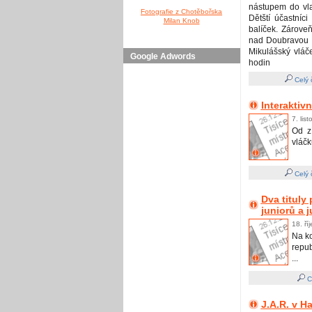
nástupem do vla
Fotografie z Chotěbořska
Dětští účastníc
Milan Knob
balíček. Zároveň
nad Doubravou „
Mikulášský vláč
Google Adwords
hodin
Celý 
Interaktiv
7. lis
Od z
vláčk
Celý 
Dva tituly
juniorů a 
18. ří
Na ko
repub
...
Ce
J.A.R. v H