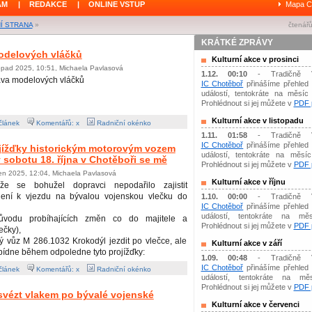
ÁM
|
REDAKCE
|
ONLINE VSTUP
Mapa C
Í STRANA
»
čtenářů
KRÁTKÉ ZPRÁVY
odelových vláčků
Kulturní akce v prosinci
topad 2025, 10:51, Michaela Pavlasová
1.12. 00:10
- Tradičně 
ava modelových vláčků
IC Chotěboř
přinášíme přehled 
událostí, tentokráte na měsíc 
Prohlédnout si jej můžete v
PDF p
Kulturní akce v listopadu
článek
Komentářů: x
Radniční okénko
1.11. 01:58
- Tradičně 
IC Chotěboř
přinášíme přehled 
ojížďky historickým motorovým vozem
událostí, tentokráte na měsíc 
 sobotu 18. října v Chotěboři se mě
Prohlédnout si jej můžete v
PDF p
jen 2025, 12:04, Michaela Pavlasová
Kulturní akce v říjnu
ože se bohužel dopravci nepodařilo zajistit
lení k vjezdu na bývalou vojenskou vlečku do
1.10. 00:00
- Tradičně 
IC Chotěboř
přinášíme přehled 
událostí, tentokráte na měs
ůvodu probíhajících změn co do majitele a
Prohlédnout si jej můžete v
PDF p
ečky),
 vůz M 286.1032 Krokodýl jezdit po vlečce, ale
Kulturní akce v září
abídne během odpoledne tyto projížďky:
1.09. 00:48
- Tradičně 
IC Chotěboř
přinášíme přehled 
článek
Komentářů: x
Radniční okénko
událostí, tentokráte na mě
Prohlédnout si jej můžete v
PDF p
 svézt vlakem po bývalé vojenské
Kulturní akce v červenci