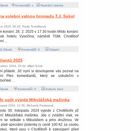
článek
Komentářů: x
Radniční okénko
a volební valnou hromadu T.J. Sokol
nor 2025, 00:20, Pavla Tomášková
 konání: 28. 2. 2025 v 17.30 hodin Místo konání:
nek hotelu Vysočina, náměstí TGM, Chotěboř
í ...
lý článek
Komentářů:
0
Ostatní
diantů 2025
osinec 2024, 20:42, Milan Knob
í přátelé. Již nyní si dovolujeme vás pozvat na
iční Ples komediantů, který se uskuteční v
bořské ...
článek
Komentářů:
0
Kulturní akce
ře opět vyjede Mikulášská mašinka
stopad 2024, 12:35, Michaela Pavlasová
botu 30. listopadu 2024 vyjede z Chotěboře již
ční Mikulášská mašinka. Jde o zvláštní vlak, ve
ém se setkáte s Mikulášem a jeho družinou. Ve
 platí speciální jízdenky (v ceně 100 Kč za osobu
roku), které jsou v Chotěboři k zakoupení před