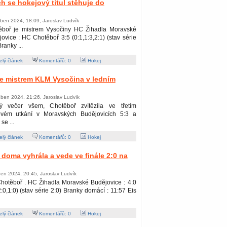
ch se hokejový titul stěhuje do
ben 2024, 18:09, Jaroslav Ludvík
ěboř je mistrem Vysočiny HC Žihadla Moravské
ovice : HC Chotěboř 3:5 (0:1,1:3,2:1) (stav série
Branky ...
lý článek
Komentářů:
0
Hokej
e mistrem KLM Vysočina v ledním
ben 2024, 21:26, Jaroslav Ludvík
ý večer všem, Chotěboř zvítězila ve třetím
lovém utkání v Moravských Budějovicích 5:3 a
se ...
lý článek
Komentářů:
0
Hokej
 doma vyhrála a vede ve finále 2:0 na
en 2024, 20:45, Jaroslav Ludvík
hotěboř . HC Žihadla Moravské Budějovice : 4:0
2:0,1:0) (stav série 2:0) Branky domácí : 11:57 Eis
lý článek
Komentářů:
0
Hokej