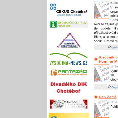
9. říj
V so
orga
měst
Chotě
akci se zajímav
den budete mít v
příležitost svéz
Bílek, a to mo
spolku Hrbatá M
Celý 
6. ročník 
Horního M
16. č
Využi
20. 
otevř
Celý 
Den Země
10. d
Pojďt