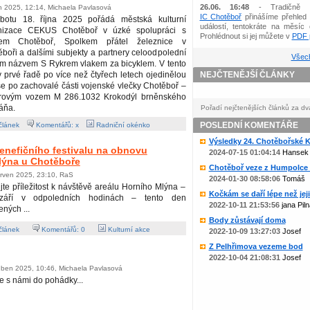
26.06. 16:48
- Tradičně 
en 2025, 12:14, Michaela Pavlasová
IC Chotěboř
přinášíme přehled 
botu 18. října 2025 pořádá městská kulturní
událostí, tentokráte na měsíc 
nizace CEKUS Chotěboř v úzké spolupráci s
Prohlédnout si jej můžete v
PDF p
em Chotěboř, Spolkem přátel železnice v
boři a dalšími subjekty a partnery celoodpolední
Všech
ým názvem S Rykrem vlakem za bicyklem. V tento
 prvé řadě po více než čtyřech letech ojedinělou
NEJČTENĚJŠÍ ČLÁNKY
t se po zachovalé části vojenské vlečky Chotěboř –
torovým vozem M 286.1032 Krokodýl brněnského
áňa.
Pořadí nejčtenějších článků za dv
POSLEDNÍ KOMENTÁŘE
článek
Komentářů: x
Radniční okénko
Výsledky 24. Chotěbořské Ko
benefičního festivalu na obnovu
2024-07-15 01:04:14
Hansek
lýna u Chotěboře
Chotěboř veze z Humpolce b
erven 2025, 23:10, RaS
2024-01-30 08:58:06
Tomáš
jte příležitost k návštěvě areálu Horního Mlýna –
Kočkám se daří lépe než jejic
září v odpoledních hodinách – tento den
2022-10-11 21:53:56
jana Piln
ených ...
Body zůstávají doma
článek
Komentářů:
0
Kulturní akce
2022-10-09 13:27:03
Josef
Z Pelhřimova vezeme bod
2022-10-04 21:08:31
Josef
uben 2025, 10:46, Michaela Pavlasová
e s námi do pohádky...