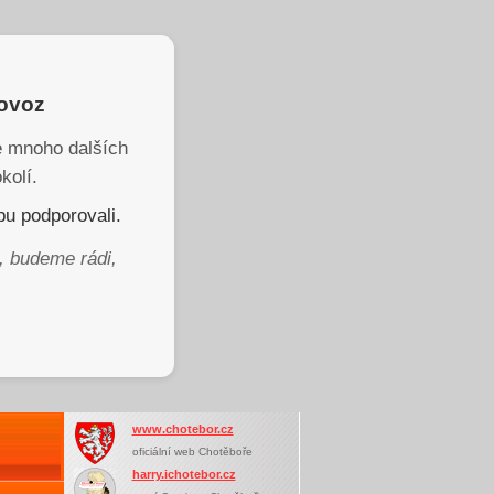
rovoz
je mnoho dalších
kolí.
u podporovali.
, budeme rádi,
www.chotebor.cz
oficiální web Chotěboře
harry.ichotebor.cz