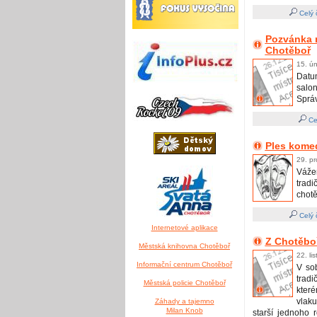
Celý 
Pozvánka n
Chotěboř
15. ú
Datum
salo
Správn
Ce
Ples kome
29. pr
Vážen
trad
chotě
Celý 
Internetové aplikace
Z Chotěbo
Městská knihovna Chotěboř
22. li
Informační centrum Chotěboř
V so
tradi
Městská policie Chotěboř
kter
vlaku
Záhady a tajemno
Milan Knob
starší jednoho 