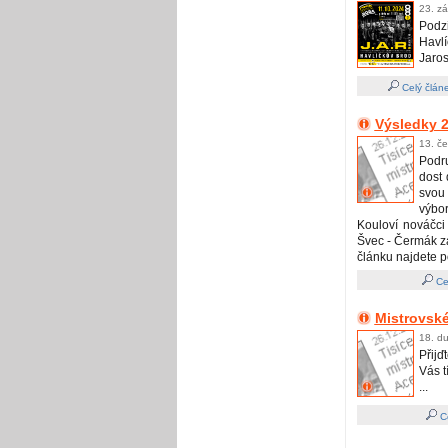
23. zá
Podz
Havl
Jaro
Celý člán
Výsledky 2
13. č
Podr
dost 
svou
výbo
Kouloví nováčci 
Švec - Čermák zao
článku najdete p
Ce
Mistrovské
18. du
Přijď
Vás t
...
Ce