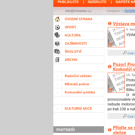
PUBLIKUJTE
|
INZERUJTE
|
NAPIŠTE N
info@ichotebor.cz
navigace: »
ÚVODN
ÚVODNÍ STRANA
Výstava m
SPORT
6. lis
Výst
KULTURA
ZAJÍMAVOSTI
ŠKOLSTVÍ
Celý 
ARCHIV
Pozor! Pr
Krokodýl v
16. ří
Radniční okénko
Prot
Městská policie
povo
Bílku
Komunální politika
(z d
provozovatele vl
nebude motorový
KULTURNÍ AKCE
po trati 238 a n
Celý 
Přijďte se
PARTNEŘI
vlečce