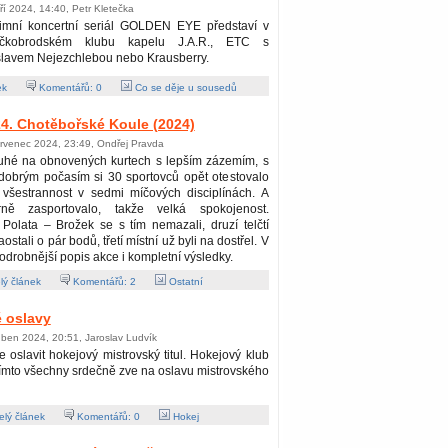
ří 2024, 14:40, Petr Kletečka
imní koncertní seriál GOLDEN EYE představí v
íčkobrodském klubu kapelu J.A.R., ETC s
slavem Nejezchlebou nebo Krausberry.
ek
Komentářů:
0
Co se děje u sousedů
4. Chotěbořské Koule (2024)
ervenec 2024, 23:49, Ondřej Pravda
uhé na obnovených kurtech s lepším zázemím, s
dobrým počasím si 30 sportovců opět otestovalo
 všestrannost v sedmi míčových disciplínách. A
rně zasportovalo, takže velká spokojenost.
Polata – Brožek se s tím nemazali, druzí telčtí
stali o pár bodů, třetí místní už byli na dostřel. V
odrobnější popis akce i kompletní výsledky.
lý článek
Komentářů:
2
Ostatní
 oslavy
ben 2024, 20:51, Jaroslav Ludvík
te oslavit hokejový mistrovský titul. Hokejový klub
ímto všechny srdečně zve na oslavu mistrovského
lý článek
Komentářů:
0
Hokej