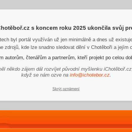
iChotěboř.cz s koncem roku 2025 ukončila svůj p
tech byl portál využíván už jen minimálně a dnes už existu
ne zdrojů, kde lze snadno sledovat dění v Chotěboři a jejím o
 autorům, čtenářům a partnerům, kteří projekt po celou dob
ěl někdo zájem dál rozvíjet původní myšlenku iChotěboř.cz
když se nám ozve na
info@ichotebor.cz
.
Skrýt oznámení