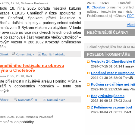
26.06. 16:48
- Tradičně 
en 2025, 12:14, Michaela Pavlasová
IC Chotěboř
přinášíme přehled 
botu 18. října 2025 pořádá městská kulturní
událostí, tentokráte na měsíc 
nizace CEKUS Chotěboř v úzké spolupráci s
Prohlédnout si jej můžete v
PDF p
em Chotěboř, Spolkem přátel železnice v
boři a dalšími subjekty a partnery celoodpolední
Všech
ým názvem S Rykrem vlakem za bicyklem. V tento
 prvé řadě po více než čtyřech letech ojedinělou
NEJČTENĚJŠÍ ČLÁNKY
t se po zachovalé části vojenské vlečky Chotěboř –
torovým vozem M 286.1032 Krokodýl brněnského
áňa.
Pořadí nejčtenějších článků za dv
POSLEDNÍ KOMENTÁŘE
článek
Komentářů: x
Radniční okénko
Výsledky 24. Chotěbořské Ko
benefičního festivalu na obnovu
2024-07-15 01:04:14
Hansek
lýna u Chotěboře
Chotěboř veze z Humpolce b
erven 2025, 23:10, RaS
2024-01-30 08:58:06
Tomáš
jte příležitost k návštěvě areálu Horního Mlýna –
Kočkám se daří lépe než jejic
září v odpoledních hodinách – tento den
2022-10-11 21:53:56
jana Piln
ených ...
Body zůstávají doma
článek
Komentářů:
0
Kulturní akce
2022-10-09 13:27:03
Josef
Z Pelhřimova vezeme bod
2022-10-04 21:08:31
Josef
uben 2025, 10:46, Michaela Pavlasová
e s námi do pohádky...