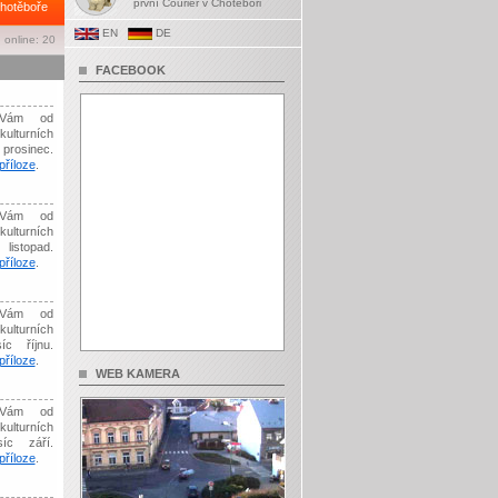
první Courier v Chotěboři
hotěboře
EN
DE
 online: 20
FACEBOOK
Vám od
kulturních
prosinec.
říloze
.
Vám od
kulturních
listopad.
říloze
.
Vám od
kulturních
íc říjnu.
říloze
.
WEB KAMERA
Vám od
kulturních
síc září.
říloze
.