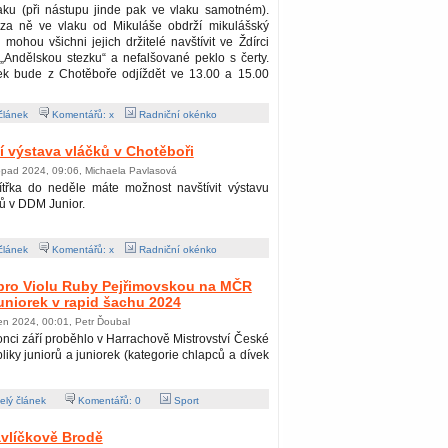
ku (při nástupu jinde pak ve vlaku samotném).
i za ně ve vlaku od Mikuláše obdrží mikulášský
 mohou všichni jejich držitelé navštívit ve Ždírci
Andělskou stezku“ a nefalšované peklo s čerty.
ek bude z Chotěboře odjíždět ve 13.00 a 15.00
článek
Komentářů: x
Radniční okénko
ní výstava vláčků v Chotěboři
topad 2024, 09:06, Michaela Pavlasová
ítřka do neděle máte možnost navštívit výstavu
ů v DDM Junior.
článek
Komentářů: x
Radniční okénko
 pro Violu Ruby Pejřimovskou na MČR
juniorek v rapid šachu 2024
jen 2024, 00:01, Petr Ďoubal
nci září proběhlo v Harrachově Mistrovství České
liky juniorů a juniorek (kategorie chlapců a dívek
lý článek
Komentářů:
0
Sport
avlíčkově Brodě