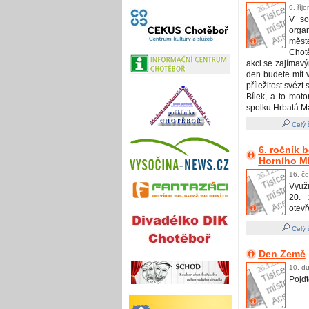
9. říj
V so
orga
měst
Chotě
akci se zajímav
den budete mít v
příležitost svéz
Bílek, a to mo
spolku Hrbatá M
Celý 
6. ročník 
Horního M
16. č
Využi
20. 
otevř
Celý 
Den Země
10. d
Pojďt