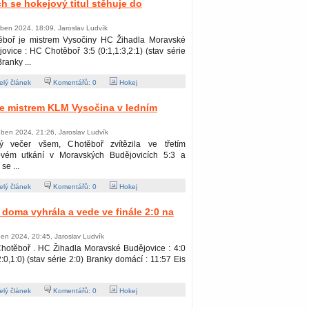
ch se hokejový titul stěhuje do
ben 2024, 18:09, Jaroslav Ludvík
ěboř je mistrem Vysočiny HC Žihadla Moravské
ovice : HC Chotěboř 3:5 (0:1,1:3,2:1) (stav série
Branky ...
lý článek
Komentářů:
0
Hokej
e mistrem KLM Vysočina v ledním
ben 2024, 21:26, Jaroslav Ludvík
ý večer všem, Chotěboř zvítězila ve třetím
lovém utkání v Moravských Budějovicích 5:3 a
se ...
lý článek
Komentářů:
0
Hokej
 doma vyhrála a vede ve finále 2:0 na
en 2024, 20:45, Jaroslav Ludvík
hotěboř . HC Žihadla Moravské Budějovice : 4:0
2:0,1:0) (stav série 2:0) Branky domácí : 11:57 Eis
lý článek
Komentářů:
0
Hokej