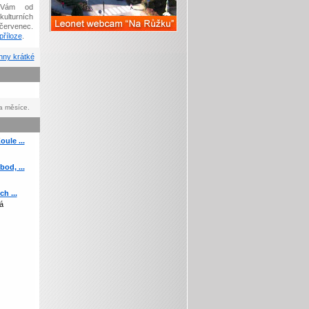
Vám od
kulturních
červenec.
říloze
.
ny krátké
a měsíce.
ule ...
od, ...
h ...
á