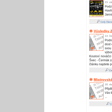
23. zá
Podz
Havl
Jaro
Celý člán
Výsledky 2
13. č
Podr
dost 
svou
výbo
Kouloví nováčci 
Švec - Čermák zao
článku najdete p
Ce
Mistrovské
18. du
Přijď
Vás t
...
Ce