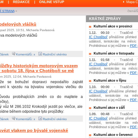
ÁM
|
REDAKCE
|
ONLINE VSTUP
Mapa C
Í STRANA
»
čtenářů
KRÁTKÉ ZPRÁVY
odelových vláčků
Kulturní akce v prosinci
topad 2025, 10:51, Michaela Pavlasová
1.12. 00:10
- Tradičně 
ava modelových vláčků
IC Chotěboř
přinášíme přehled 
událostí, tentokráte na měsíc 
Prohlédnout si jej můžete v
PDF p
Kulturní akce v listopadu
článek
Komentářů: x
Radniční okénko
1.11. 01:58
- Tradičně 
IC Chotěboř
přinášíme přehled 
ojížďky historickým motorovým vozem
událostí, tentokráte na měsíc 
 sobotu 18. října v Chotěboři se mě
Prohlédnout si jej můžete v
PDF p
jen 2025, 12:04, Michaela Pavlasová
Kulturní akce v říjnu
ože se bohužel dopravci nepodařilo zajistit
lení k vjezdu na bývalou vojenskou vlečku do
1.10. 00:00
- Tradičně 
IC Chotěboř
přinášíme přehled 
událostí, tentokráte na měs
ůvodu probíhajících změn co do majitele a
Prohlédnout si jej můžete v
PDF p
ečky),
 vůz M 286.1032 Krokodýl jezdit po vlečce, ale
Kulturní akce v září
abídne během odpoledne tyto projížďky:
1.09. 00:48
- Tradičně 
IC Chotěboř
přinášíme přehled 
článek
Komentářů: x
Radniční okénko
událostí, tentokráte na mě
Prohlédnout si jej můžete v
PDF p
 svézt vlakem po bývalé vojenské
Kulturní akce v červenci