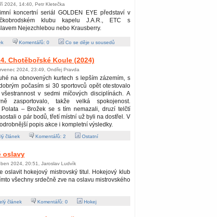
ří 2024, 14:40, Petr Kletečka
imní koncertní seriál GOLDEN EYE představí v
íčkobrodském klubu kapelu J.A.R., ETC s
slavem Nejezchlebou nebo Krausberry.
ek
Komentářů:
0
Co se děje u sousedů
4. Chotěbořské Koule (2024)
ervenec 2024, 23:49, Ondřej Pravda
uhé na obnovených kurtech s lepším zázemím, s
dobrým počasím si 30 sportovců opět otestovalo
 všestrannost v sedmi míčových disciplínách. A
rně zasportovalo, takže velká spokojenost.
Polata – Brožek se s tím nemazali, druzí telčtí
stali o pár bodů, třetí místní už byli na dostřel. V
odrobnější popis akce i kompletní výsledky.
lý článek
Komentářů:
2
Ostatní
 oslavy
ben 2024, 20:51, Jaroslav Ludvík
te oslavit hokejový mistrovský titul. Hokejový klub
ímto všechny srdečně zve na oslavu mistrovského
lý článek
Komentářů:
0
Hokej