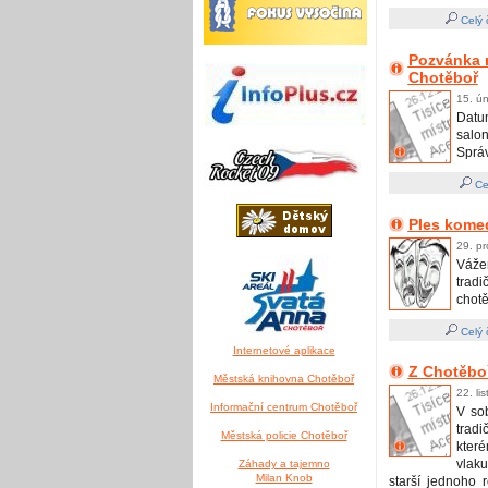
Celý 
Pozvánka n
Chotěboř
15. ú
Datum
salo
Správn
Ce
Ples kome
29. pr
Vážen
trad
chotě
Celý 
Internetové aplikace
Z Chotěbo
Městská knihovna Chotěboř
22. li
Informační centrum Chotěboř
V so
tradi
Městská policie Chotěboř
kter
vlaku
Záhady a tajemno
Milan Knob
starší jednoho 