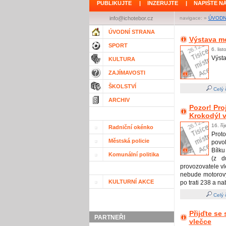
PUBLIKUJTE
|
INZERUJTE
|
NAPIŠTE N
info@ichotebor.cz
navigace: »
ÚVODN
ÚVODNÍ STRANA
Výstava m
SPORT
6. lis
Výst
KULTURA
ZAJÍMAVOSTI
ŠKOLSTVÍ
Celý 
ARCHIV
Pozor! Pr
Krokodýl v
16. ří
Radniční okénko
Prot
Městská policie
povo
Bílku
Komunální politika
(z d
provozovatele vl
nebude motorový
KULTURNÍ AKCE
po trati 238 a n
Celý 
Přijďte se
PARTNEŘI
vlečce