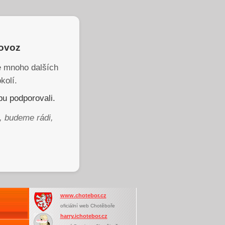
rovoz
je mnoho dalších
kolí.
u podporovali.
, budeme rádi,
www.chotebor.cz
oficiální web Chotěboře
harry.ichotebor.cz