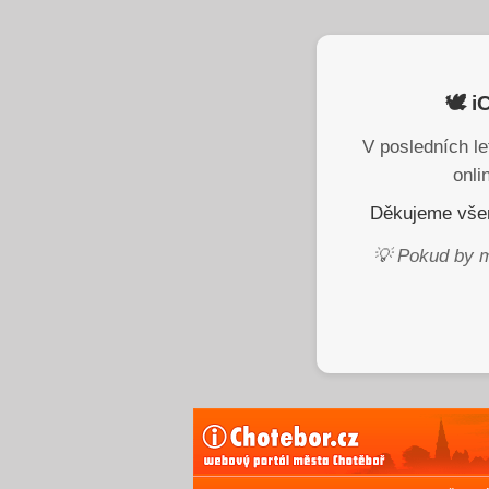
🕊️ 
V posledních le
onli
Děkujeme všem
💡 Pokud by m