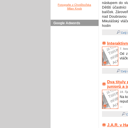
nástupem do vla
Fotografie z Chotěbořska
Dětští účastníc
Milan Knob
balíček. Zároveň
nad Doubravou „
Mikulášský vláč
Google Adwords
hodin
Celý 
Interaktiv
7. lis
Od z
vláčk
Celý 
Dva tituly
juniorů a 
18. ří
Na ko
repub
...
Ce
J.A.R. v H