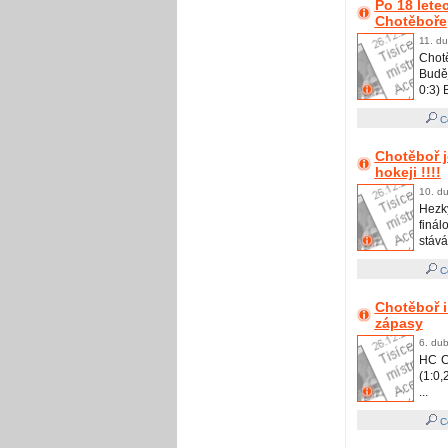
Po 18 lete
Chotěboře
11. du
Chot
Buděj
0:3) 
Ce
Chotěboř j
hokeji !!!!
10. du
Hezk
finá
stává 
Ce
Chotěboř i
zápasy
6. dub
HC C
(1:0,
...
Ce