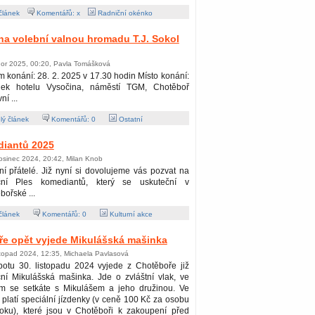
článek
Komentářů: x
Radniční okénko
a volební valnou hromadu T.J. Sokol
nor 2025, 00:20, Pavla Tomášková
 konání: 28. 2. 2025 v 17.30 hodin Místo konání:
nek hotelu Vysočina, náměstí TGM, Chotěboř
í ...
lý článek
Komentářů:
0
Ostatní
diantů 2025
osinec 2024, 20:42, Milan Knob
í přátelé. Již nyní si dovolujeme vás pozvat na
iční Ples komediantů, který se uskuteční v
bořské ...
článek
Komentářů:
0
Kulturní akce
ře opět vyjede Mikulášská mašinka
stopad 2024, 12:35, Michaela Pavlasová
botu 30. listopadu 2024 vyjede z Chotěboře již
ční Mikulášská mašinka. Jde o zvláštní vlak, ve
ém se setkáte s Mikulášem a jeho družinou. Ve
 platí speciální jízdenky (v ceně 100 Kč za osobu
roku), které jsou v Chotěboři k zakoupení před