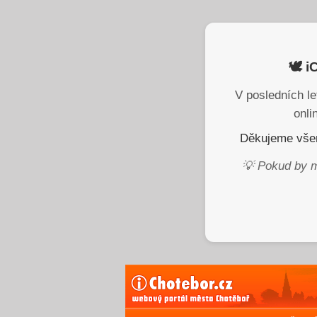
🕊️ 
V posledních le
onli
Děkujeme všem
💡 Pokud by m