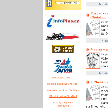
Celý 
Pozvánka n
Chotěboř
15. ú
Datum
salo
Správn
Ce
Ples kome
29. pr
Vážen
trad
chotě
Celý 
Internetové aplikace
Z Chotěbo
Městská knihovna Chotěboř
22. li
Informační centrum Chotěboř
V so
tradi
Městská policie Chotěboř
kter
vlaku
Záhady a tajemno
Milan Knob
starší jednoho 