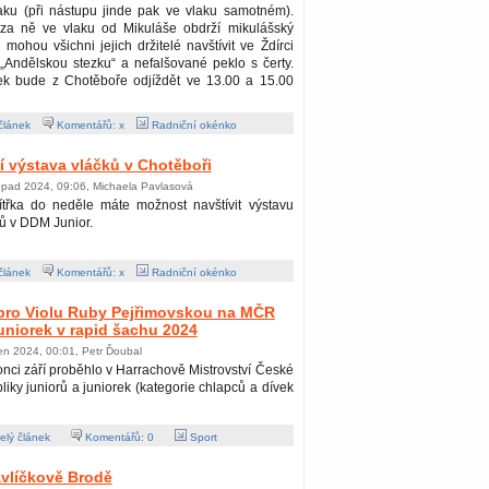
ku (při nástupu jinde pak ve vlaku samotném).
i za ně ve vlaku od Mikuláše obdrží mikulášský
 mohou všichni jejich držitelé navštívit ve Ždírci
Andělskou stezku“ a nefalšované peklo s čerty.
ek bude z Chotěboře odjíždět ve 13.00 a 15.00
článek
Komentářů: x
Radniční okénko
ní výstava vláčků v Chotěboři
topad 2024, 09:06, Michaela Pavlasová
ítřka do neděle máte možnost navštívit výstavu
ů v DDM Junior.
článek
Komentářů: x
Radniční okénko
 pro Violu Ruby Pejřimovskou na MČR
juniorek v rapid šachu 2024
jen 2024, 00:01, Petr Ďoubal
nci září proběhlo v Harrachově Mistrovství České
liky juniorů a juniorek (kategorie chlapců a dívek
lý článek
Komentářů:
0
Sport
avlíčkově Brodě