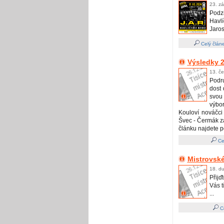
23. zá
Podz
Havl
Jaro
Celý člán
Výsledky 2
13. č
Podr
dost 
svou
výbo
Kouloví nováčci 
Švec - Čermák zao
článku najdete p
Ce
Mistrovské
18. du
Přijď
Vás t
...
Ce