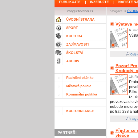
PUBLIKUJTE
|
INZERUJTE
|
NAPIŠTE N
info@ichotebor.cz
navigace: »
ÚVODN
ÚVODNÍ STRANA
Výstava m
SPORT
6. lis
Výst
KULTURA
ZAJÍMAVOSTI
ŠKOLSTVÍ
Celý 
ARCHIV
Pozor! Pr
Krokodýl v
16. ří
Radniční okénko
Prot
Městská policie
povo
Bílku
Komunální politika
(z d
provozovatele vl
nebude motorový
KULTURNÍ AKCE
po trati 238 a n
Celý 
Přijďte se
PARTNEŘI
vlečce