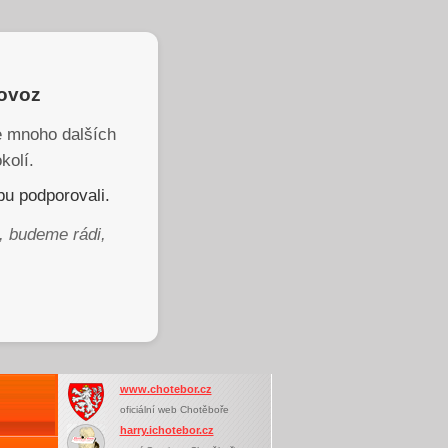
rovoz
je mnoho dalších
kolí.
u podporovali.
, budeme rádi,
www.chotebor.cz
oficiální web Chotěboře
harry.ichotebor.cz