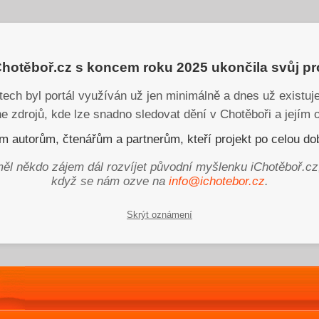
iChotěboř.cz s koncem roku 2025 ukončila svůj p
tech byl portál využíván už jen minimálně a dnes už existu
ne zdrojů, kde lze snadno sledovat dění v Chotěboři a jejím o
 autorům, čtenářům a partnerům, kteří projekt po celou dob
ěl někdo zájem dál rozvíjet původní myšlenku iChotěboř.cz
když se nám ozve na
info@ichotebor.cz
.
Skrýt oznámení