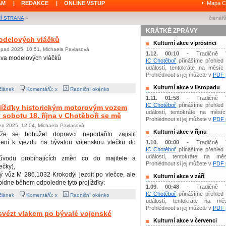
ÁM
|
REDAKCE
|
ONLINE VSTUP
Mapa C
Í STRANA
»
čtenářů
KRÁTKÉ ZPRÁVY
odelových vláčků
Kulturní akce v prosinci
topad 2025, 10:51, Michaela Pavlasová
1.12. 00:10
- Tradičně 
ava modelových vláčků
IC Chotěboř
přinášíme přehled 
událostí, tentokráte na měsíc 
Prohlédnout si jej můžete v
PDF p
Kulturní akce v listopadu
článek
Komentářů: x
Radniční okénko
1.11. 01:58
- Tradičně 
IC Chotěboř
přinášíme přehled 
ojížďky historickým motorovým vozem
událostí, tentokráte na měsíc 
 sobotu 18. října v Chotěboři se mě
Prohlédnout si jej můžete v
PDF p
jen 2025, 12:04, Michaela Pavlasová
Kulturní akce v říjnu
ože se bohužel dopravci nepodařilo zajistit
lení k vjezdu na bývalou vojenskou vlečku do
1.10. 00:00
- Tradičně 
IC Chotěboř
přinášíme přehled 
událostí, tentokráte na měs
ůvodu probíhajících změn co do majitele a
Prohlédnout si jej můžete v
PDF p
ečky),
 vůz M 286.1032 Krokodýl jezdit po vlečce, ale
Kulturní akce v září
abídne během odpoledne tyto projížďky:
1.09. 00:48
- Tradičně 
IC Chotěboř
přinášíme přehled 
článek
Komentářů: x
Radniční okénko
událostí, tentokráte na mě
Prohlédnout si jej můžete v
PDF p
 svézt vlakem po bývalé vojenské
Kulturní akce v červenci