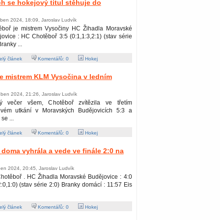
ch se hokejový titul stěhuje do
ben 2024, 18:09, Jaroslav Ludvík
ěboř je mistrem Vysočiny HC Žihadla Moravské
ovice : HC Chotěboř 3:5 (0:1,1:3,2:1) (stav série
Branky ...
lý článek
Komentářů:
0
Hokej
e mistrem KLM Vysočina v ledním
ben 2024, 21:26, Jaroslav Ludvík
ý večer všem, Chotěboř zvítězila ve třetím
lovém utkání v Moravských Budějovicích 5:3 a
se ...
lý článek
Komentářů:
0
Hokej
 doma vyhrála a vede ve finále 2:0 na
en 2024, 20:45, Jaroslav Ludvík
hotěboř . HC Žihadla Moravské Budějovice : 4:0
2:0,1:0) (stav série 2:0) Branky domácí : 11:57 Eis
lý článek
Komentářů:
0
Hokej