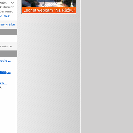
Vám od
kulturních
červenec.
říloze
.
ny krátké
a měsíce.
ule ...
od, ...
h ...
á