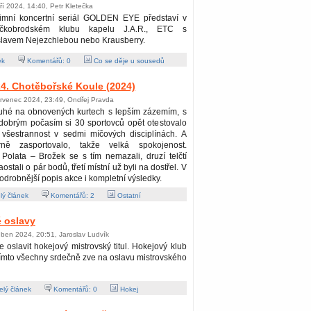
ří 2024, 14:40, Petr Kletečka
imní koncertní seriál GOLDEN EYE představí v
íčkobrodském klubu kapelu J.A.R., ETC s
slavem Nejezchlebou nebo Krausberry.
ek
Komentářů:
0
Co se děje u sousedů
4. Chotěbořské Koule (2024)
ervenec 2024, 23:49, Ondřej Pravda
uhé na obnovených kurtech s lepším zázemím, s
dobrým počasím si 30 sportovců opět otestovalo
 všestrannost v sedmi míčových disciplínách. A
rně zasportovalo, takže velká spokojenost.
Polata – Brožek se s tím nemazali, druzí telčtí
stali o pár bodů, třetí místní už byli na dostřel. V
odrobnější popis akce i kompletní výsledky.
lý článek
Komentářů:
2
Ostatní
 oslavy
ben 2024, 20:51, Jaroslav Ludvík
te oslavit hokejový mistrovský titul. Hokejový klub
ímto všechny srdečně zve na oslavu mistrovského
lý článek
Komentářů:
0
Hokej