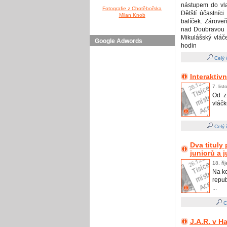
nástupem do vla
Fotografie z Chotěbořska
Dětští účastníc
Milan Knob
balíček. Zároveň
nad Doubravou „
Mikulášský vláč
Google Adwords
hodin
Celý 
Interaktiv
7. lis
Od z
vláčk
Celý 
Dva tituly
juniorů a 
18. ří
Na ko
repub
...
Ce
J.A.R. v H