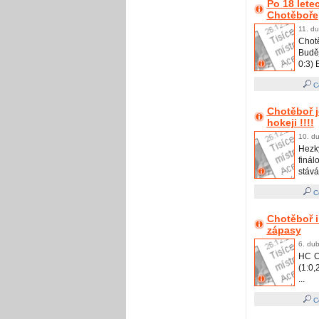
Po 18 lete
Chotěboře
11. du
Chot
Buděj
0:3) 
Ce
Chotěboř j
hokeji !!!!
10. du
Hezk
finá
stává 
Ce
Chotěboř i
zápasy
6. dub
HC C
(1:0,
...
Ce