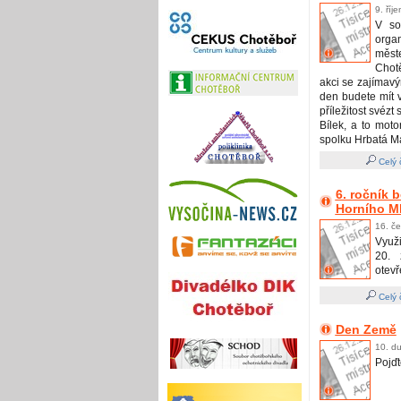
9. říj
V so
orga
měst
Chotě
akci se zajímav
den budete mít v
příležitost svéz
Bílek, a to mo
spolku Hrbatá M
Celý 
6. ročník 
Horního M
16. č
Využi
20. 
otevř
Celý 
Den Země
10. d
Pojďt