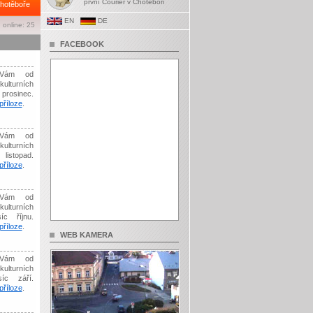
první Courier v Chotěboři
hotěboře
EN
DE
 online: 25
FACEBOOK
Vám od
kulturních
prosinec.
říloze
.
Vám od
kulturních
listopad.
říloze
.
Vám od
kulturních
íc říjnu.
říloze
.
WEB KAMERA
Vám od
kulturních
síc září.
říloze
.