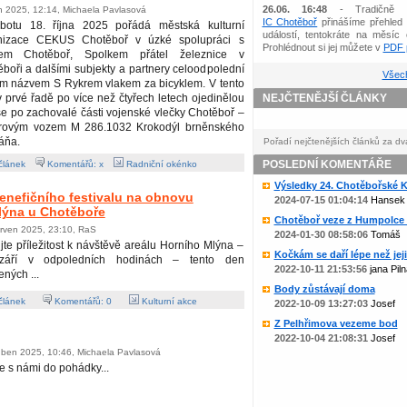
26.06. 16:48
- Tradičně 
en 2025, 12:14, Michaela Pavlasová
IC Chotěboř
přinášíme přehled 
botu 18. října 2025 pořádá městská kulturní
událostí, tentokráte na měsíc 
nizace CEKUS Chotěboř v úzké spolupráci s
Prohlédnout si jej můžete v
PDF p
em Chotěboř, Spolkem přátel železnice v
boři a dalšími subjekty a partnery celoodpolední
Všech
ým názvem S Rykrem vlakem za bicyklem. V tento
 prvé řadě po více než čtyřech letech ojedinělou
NEJČTENĚJŠÍ ČLÁNKY
t se po zachovalé části vojenské vlečky Chotěboř –
torovým vozem M 286.1032 Krokodýl brněnského
áňa.
Pořadí nejčtenějších článků za dv
POSLEDNÍ KOMENTÁŘE
článek
Komentářů: x
Radniční okénko
Výsledky 24. Chotěbořské Ko
benefičního festivalu na obnovu
2024-07-15 01:04:14
Hansek
lýna u Chotěboře
Chotěboř veze z Humpolce b
erven 2025, 23:10, RaS
2024-01-30 08:58:06
Tomáš
jte příležitost k návštěvě areálu Horního Mlýna –
Kočkám se daří lépe než jejic
září v odpoledních hodinách – tento den
2022-10-11 21:53:56
jana Piln
ených ...
Body zůstávají doma
článek
Komentářů:
0
Kulturní akce
2022-10-09 13:27:03
Josef
Z Pelhřimova vezeme bod
2022-10-04 21:08:31
Josef
uben 2025, 10:46, Michaela Pavlasová
e s námi do pohádky...