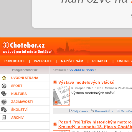
PUBLIKUJTE
|
INZERUJTE
|
NAPIŠTE NÁM
|
REDAKCE
|
ONLINE 
info@ichotebor.cz
navigace: »
ÚVODNÍ STRANA
»
ÚVODNÍ STRANA
Výstava modelových vláčků
SPORT
6. listopad 2025, 10:51, Michaela Pavlasová
Výstava modelových vláčků
KULTURA
ZAJÍMAVOSTI
ŠKOLSTVÍ
Celý článek
Komentářů: x
Radničn
ARCHIV
Pozor! Projížďky historickým moto
Krokodýl v sobotu 18. října v Chotě