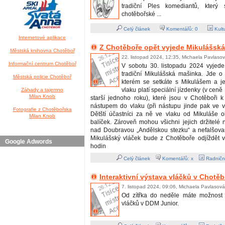
tradiční Ples komediantů, který
chotěbořské ...
Celý článek
Komentářů:
0
Kult
Internetové aplikace
Z Chotěboře opět vyjede Mikulášsk
Městská knihovna Chotěboř
22. listopad 2024, 12:35, Michaela Pavlaso
Informační centrum Chotěboř
V sobotu 30. listopadu 2024 vyjede
tradiční Mikulášská mašinka. Jde o 
Městská policie Chotěboř
kterém se setkáte s Mikulášem a j
vlaku platí speciální jízdenky (v cen
Záhady a tajemno
Milan Knob
starší jednoho roku), které jsou v Chotěboři 
nástupem do vlaku (při nástupu jinde pak ve 
Fotografie z Chotěbořska
Dětští účastníci za ně ve vlaku od Mikuláše o
Milan Knob
balíček. Zároveň mohou všichni jejich držitelé na
nad Doubravou „Andělskou stezku“ a nefalšovan
Mikulášský vláček bude z Chotěboře odjíždět 
Google Adwords
hodin
Celý článek
Komentářů: x
Radničn
Interaktivní výstava vláčků v Chotěb
7. listopad 2024, 09:06, Michaela Pavlasová
Od zítřka do neděle máte možnost n
vláčků v DDM Junior.