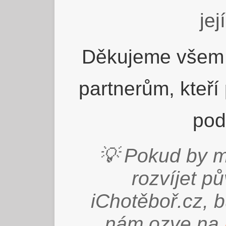
jej
Děkujeme všem 
partnerům, kteří
pod
💡 Pokud by m
rozvíjet p
iChotěboř.cz, 
nám ozve na