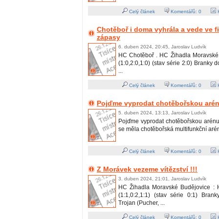
Celý článek
Komentářů:
0
H
Chotěboř i doma vyhrála a vede ve fi
zápasy
6. duben 2024, 20:45, Jaroslav Ludvík
HC Chotěboř . HC Žihadla Moravské 
(1:0,2:0,1:0) (stav série 2:0) Branky 
...
Celý článek
Komentářů:
0
H
Pojďme vyprodat chotěbořskou arénu
5. duben 2024, 13:13, Jaroslav Ludvík
Pojďme vyprodat chotěbořskou arénu !
se měla chotěbořská multifunkční aréna 
Celý článek
Komentářů:
0
H
Z Morávek vezeme vítězství !!!
3. duben 2024, 21:01, Jaroslav Ludvík
HC Žihadla Moravské Budějovice : 
(1:1,0:2,1:1) (stav série 0:1) Bran
Trojan (Pucher, ...
Celý článek
Komentářů:
0
H