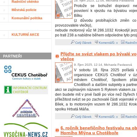
16. říjen 2025, 12:04, Michaela Pavlasová
Radniční okénko
Protože se bohužel dopravci nepo
Městská policie
povolení k vjezdu na bývalou voje
Bílku
Komunální politika
(z důvodu probíhajících změn co
provozovatele vlečky),
nebude motorový vůz M 286.1032 Krokodýl jezdi
KULTURNÍ AKCE
po trati 238 a nabídne během odpoledne tyto proj
Celý článek
Komentářů: x
Radničn
Přijďte se svézt vlakem po bývalé v
PARTNEŘI
vlečce
9. říjen 2025, 12:14, Michaela Pavlasová
V sobotu 18. října 2025 pořádá m
organizace CEKUS Chotěboř v úzk
městem Chotěboř, Spolkem přát
Chotěboři a dalšími subjekty a partn
akci se zajímavým názvem S Rykrem vlakem za b
den budete mít v prvé řadě po více než čtyřech 
příležitost svézt se po zachovalé části vojenské 
Bílek, a to motorovým vozem M 286.1032 Krok
spolku Hrbatá Máňa.
Celý článek
Komentářů: x
Radničn
6. ročník benefičního festivalu na 
Horního Mlýna u Chotěboře