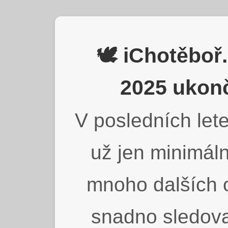
🕊️ iChotěbo
2025 ukonč
V posledních lete
už jen minimáln
mnoho dalších o
snadno sledova