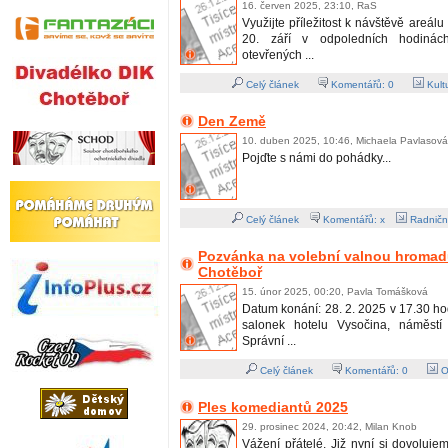
16. červen 2025, 23:10, RaS
Využijte příležitost k návštěvě areál
20. září v odpoledních hodiná
otevřených ...
Celý článek
Komentářů:
0
Kult
Den Země
10. duben 2025, 10:46, Michaela Pavlasová
Pojďte s námi do pohádky...
Celý článek
Komentářů: x
Radničn
Pozvánka na volební valnou hromadu
Chotěboř
15. únor 2025, 00:20, Pavla Tomášková
Datum konání: 28. 2. 2025 v 17.30 ho
salonek hotelu Vysočina, náměst
Správní ...
Celý článek
Komentářů:
0
O
Ples komediantů 2025
29. prosinec 2024, 20:42, Milan Knob
Vážení přátelé. Již nyní si dovoluj