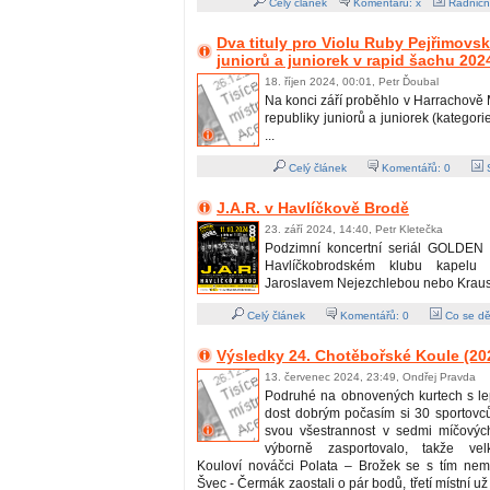
Celý článek
Komentářů: x
Radničn
Dva tituly pro Violu Ruby Pejřimov
juniorů a juniorek v rapid šachu 202
18. říjen 2024, 00:01, Petr Ďoubal
Na konci září proběhlo v Harrachově 
republiky juniorů a juniorek (kategori
...
Celý článek
Komentářů:
0
S
J.A.R. v Havlíčkově Brodě
23. září 2024, 14:40, Petr Kletečka
Podzimní koncertní seriál GOLDEN 
Havlíčkobrodském klubu kapelu
Jaroslavem Nejezchlebou nebo Kraus
Celý článek
Komentářů:
0
Co se dě
Výsledky 24. Chotěbořské Koule (20
13. červenec 2024, 23:49, Ondřej Pravda
Podruhé na obnovených kurtech s l
dost dobrým počasím si 30 sportovců
svou všestrannost v sedmi míčových
výborně zasportovalo, takže vel
Kouloví nováčci Polata – Brožek se s tím nemaz
Švec - Čermák zaostali o pár bodů, třetí místní už 