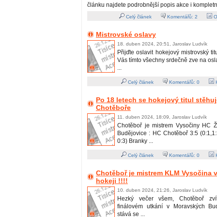
článku najdete podrobnější popis akce i kompletn
Celý článek
Komentářů:
2
O
Mistrovské oslavy
18. duben 2024, 20:51, Jaroslav Ludvík
Přijďte oslavit hokejový mistrovský ti
Vás tímto všechny srdečně zve na os
...
Celý článek
Komentářů:
0
H
Po 18 letech se hokejový titul stěhu
Chotěboře
11. duben 2024, 18:09, Jaroslav Ludvík
Chotěboř je mistrem Vysočiny HC Ž
Budějovice : HC Chotěboř 3:5 (0:1,1:3
0:3) Branky ...
Celý článek
Komentářů:
0
H
Chotěboř je mistrem KLM Vysočina v
hokeji !!!!
10. duben 2024, 21:26, Jaroslav Ludvík
Hezký večer všem, Chotěboř zvít
finálovém utkání v Moravských Bud
stává se ...