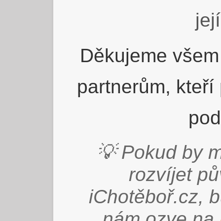
jej
Děkujeme všem 
partnerům, kteří
pod
💡 Pokud by m
rozvíjet p
iChotěboř.cz, 
nám ozve na