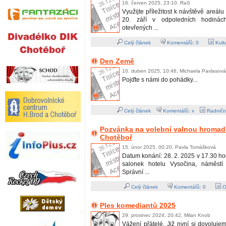
16. červen 2025, 23:10, RaS
Využijte příležitost k návštěvě areál
20. září v odpoledních hodiná
otevřených ...
Celý článek
Komentářů:
0
Kult
Den Země
10. duben 2025, 10:46, Michaela Pavlasová
Pojďte s námi do pohádky...
Celý článek
Komentářů: x
Radničn
Pozvánka na volební valnou hromadu
Chotěboř
15. únor 2025, 00:20, Pavla Tomášková
Datum konání: 28. 2. 2025 v 17.30 ho
salonek hotelu Vysočina, náměst
Správní ...
Celý článek
Komentářů:
0
O
Ples komediantů 2025
29. prosinec 2024, 20:42, Milan Knob
Vážení přátelé. Již nyní si dovoluj