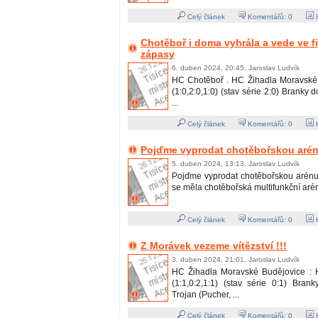
Celý článek
Komentářů:
0
H
Chotěboř i doma vyhrála a vede ve fi
zápasy
6. duben 2024, 20:45, Jaroslav Ludvík
HC Chotěboř . HC Žihadla Moravské 
(1:0,2:0,1:0) (stav série 2:0) Branky 
...
Celý článek
Komentářů:
0
H
Pojďme vyprodat chotěbořskou arénu
5. duben 2024, 13:13, Jaroslav Ludvík
Pojďme vyprodat chotěbořskou arénu !
se měla chotěbořská multifunkční aréna 
Celý článek
Komentářů:
0
H
Z Morávek vezeme vítězství !!!
3. duben 2024, 21:01, Jaroslav Ludvík
HC Žihadla Moravské Budějovice : 
(1:1,0:2,1:1) (stav série 0:1) Bran
Trojan (Pucher, ...
Celý článek
Komentářů:
0
H