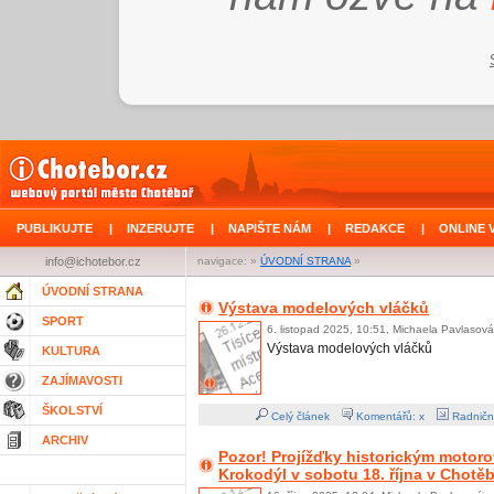
PUBLIKUJTE
|
INZERUJTE
|
NAPIŠTE NÁM
|
REDAKCE
|
ONLINE 
info@ichotebor.cz
navigace: »
ÚVODNÍ STRANA
»
ÚVODNÍ STRANA
Výstava modelových vláčků
SPORT
6. listopad 2025, 10:51, Michaela Pavlasová
Výstava modelových vláčků
KULTURA
ZAJÍMAVOSTI
ŠKOLSTVÍ
Celý článek
Komentářů: x
Radničn
ARCHIV
Pozor! Projížďky historickým moto
Krokodýl v sobotu 18. října v Chotě