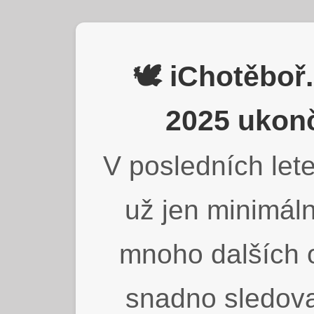
🕊️ iChotěbo
2025 ukonč
V posledních lete
už jen minimáln
mnoho dalších o
snadno sledova