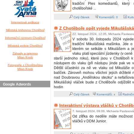
tradiční Ples komediantů, který
chotěbořské ...
Celý článek
Komentářů:
0
Kult
Internetové aplikace
Z Chotěboře opět vyjede Mikulášsk
Městská knihovna Chotěboř
22. listopad 2024, 12:35, Michaela Pavlaso
Informační centrum Chotěboř
V sobotu 30. listopadu 2024 vyjede
tradiční Mikulášská mašinka. Jde o 
Městská policie Chotěboř
kterém se setkáte s Mikulášem a j
vlaku platí speciální jízdenky (v cen
Záhady a tajemno
Milan Knob
starší jednoho roku), které jsou v Chotěboři 
nástupem do vlaku (při nástupu jinde pak ve 
Fotografie z Chotěbořska
Dětští účastníci za ně ve vlaku od Mikuláše o
Milan Knob
balíček. Zároveň mohou všichni jejich držitelé na
nad Doubravou „Andělskou stezku“ a nefalšovan
Mikulášský vláček bude z Chotěboře odjíždět 
Google Adwords
hodin
Celý článek
Komentářů: x
Radničn
Interaktivní výstava vláčků v Chotěb
7. listopad 2024, 09:06, Michaela Pavlasová
Od zítřka do neděle máte možnost n
vláčků v DDM Junior.