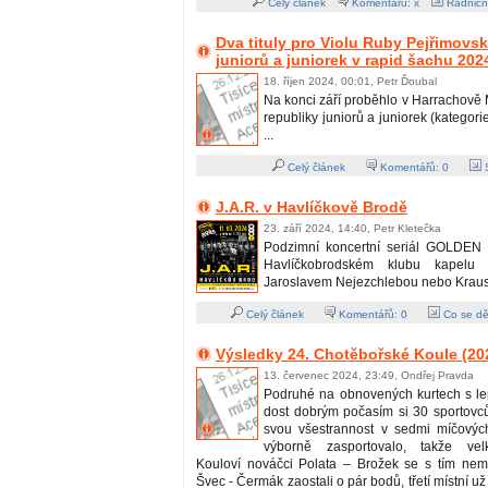
Celý článek
Komentářů: x
Radničn
Dva tituly pro Violu Ruby Pejřimov
juniorů a juniorek v rapid šachu 202
18. říjen 2024, 00:01, Petr Ďoubal
Na konci září proběhlo v Harrachově 
republiky juniorů a juniorek (kategori
...
Celý článek
Komentářů:
0
S
J.A.R. v Havlíčkově Brodě
23. září 2024, 14:40, Petr Kletečka
Podzimní koncertní seriál GOLDEN 
Havlíčkobrodském klubu kapelu
Jaroslavem Nejezchlebou nebo Kraus
Celý článek
Komentářů:
0
Co se dě
Výsledky 24. Chotěbořské Koule (20
13. červenec 2024, 23:49, Ondřej Pravda
Podruhé na obnovených kurtech s l
dost dobrým počasím si 30 sportovců
svou všestrannost v sedmi míčových
výborně zasportovalo, takže vel
Kouloví nováčci Polata – Brožek se s tím nemaz
Švec - Čermák zaostali o pár bodů, třetí místní už 