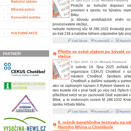
16. říjen 2025, 12:04, Michaela Pavlasová
Radniční okénko
Protože se bohužel dopravci nepo
Městská policie
povolení k vjezdu na bývalou voje
Bílku
Komunální politika
(z důvodu probíhajících změn co
provozovatele vlečky),
nebude motorový vůz M 286.1032 Krokodýl jezdi
KULTURNÍ AKCE
po trati 238 a nabídne během odpoledne tyto proj
Celý článek
Komentářů: x
Radničn
Přijďte se svézt vlakem po bývalé v
PARTNEŘI
vlečce
9. říjen 2025, 12:14, Michaela Pavlasová
V sobotu 18. října 2025 pořádá m
organizace CEKUS Chotěboř v úzk
městem Chotěboř, Spolkem přát
Chotěboři a dalšími subjekty a partn
akci se zajímavým názvem S Rykrem vlakem za b
den budete mít v prvé řadě po více než čtyřech 
příležitost svézt se po zachovalé části vojenské 
Bílek, a to motorovým vozem M 286.1032 Krok
spolku Hrbatá Máňa.
Celý článek
Komentářů: x
Radničn
6. ročník benefičního festivalu na 
Horního Mlýna u Chotěboře