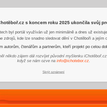
iChotěboř.cz s koncem roku 2025 ukončila svůj p
tech byl portál využíván už jen minimálně a dnes už existu
ne zdrojů, kde lze snadno sledovat dění v Chotěboři a jejím o
 autorům, čtenářům a partnerům, kteří projekt po celou dob
ěl někdo zájem dál rozvíjet původní myšlenku iChotěboř.cz
když se nám ozve na
info@ichotebor.cz
.
Skrýt oznámení