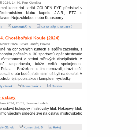
ří 2024, 14:40, Petr Kletečka
imní koncertní seriál GOLDEN EYE představí v
íčkobrodském klubu kapelu J.A.R., ETC s
slavem Nejezchlebou nebo Krausberry.
ek
Komentářů:
0
Co se děje u sousedů
4. Chotěbořské Koule (2024)
ervenec 2024, 23:49, Ondřej Pravda
uhé na obnovených kurtech s lepším zázemím, s
dobrým počasím si 30 sportovců opět otestovalo
 všestrannost v sedmi míčových disciplínách. A
rně zasportovalo, takže velká spokojenost.
Polata – Brožek se s tím nemazali, druzí telčtí
stali o pár bodů, třetí místní už byli na dostřel. V
odrobnější popis akce i kompletní výsledky.
lý článek
Komentářů:
2
Ostatní
 oslavy
ben 2024, 20:51, Jaroslav Ludvík
te oslavit hokejový mistrovský titul. Hokejový klub
ímto všechny srdečně zve na oslavu mistrovského
lý článek
Komentářů:
0
Hokej