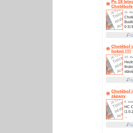
Po 18 lete
Chotěboře
11. du
Chot
Buděj
0:3) 
Ce
Chotěboř j
hokeji !!!!
10. du
Hezk
finá
stává 
Ce
Chotěboř i
zápasy
6. dub
HC C
(1:0,
...
Ce