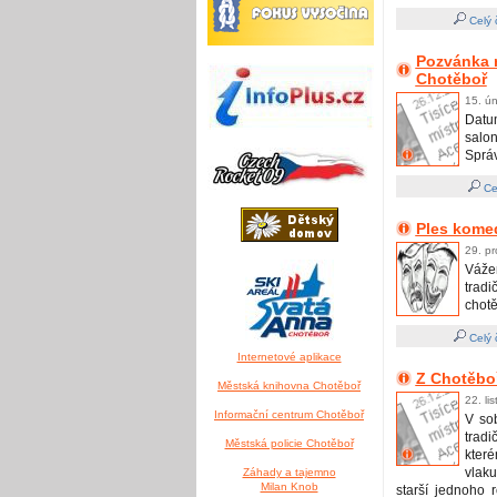
Celý 
Pozvánka n
Chotěboř
15. ú
Datum
salo
Správn
Ce
Ples kome
29. pr
Vážen
trad
chotě
Celý 
Internetové aplikace
Z Chotěbo
Městská knihovna Chotěboř
22. li
Informační centrum Chotěboř
V so
tradi
Městská policie Chotěboř
kter
vlaku
Záhady a tajemno
Milan Knob
starší jednoho 