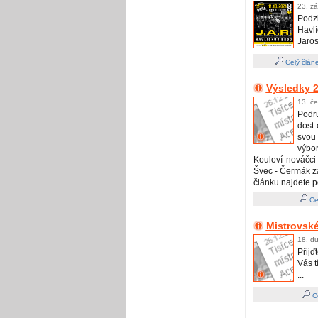
23. zá
Podz
Havl
Jaro
Celý člán
Výsledky 2
13. č
Podr
dost 
svou
výbo
Kouloví nováčci 
Švec - Čermák zao
článku najdete p
Ce
Mistrovské
18. du
Přijď
Vás t
...
Ce