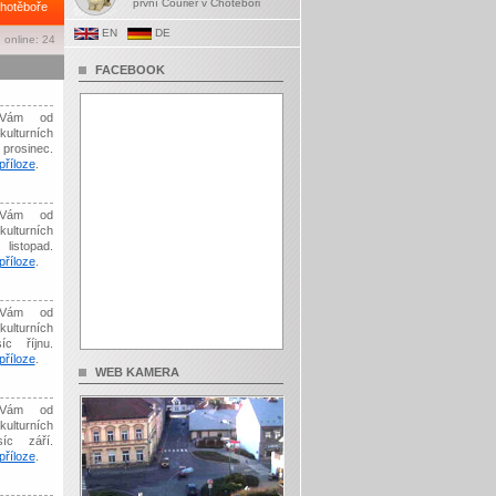
první Courier v Chotěboři
hotěboře
EN
DE
 online: 24
FACEBOOK
Vám od
kulturních
prosinec.
říloze
.
Vám od
kulturních
listopad.
říloze
.
Vám od
kulturních
íc říjnu.
říloze
.
WEB KAMERA
Vám od
kulturních
síc září.
říloze
.