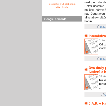
nástupem do vla
Fotografie z Chotěbořska
Dětští účastníc
Milan Knob
balíček. Zároveň
nad Doubravou „
Mikulášský vláč
Google Adwords
hodin
Celý 
Interaktiv
7. lis
Od z
vláčk
Celý 
Dva tituly
juniorů a 
18. ří
Na ko
repub
...
Ce
J.A.R. v H