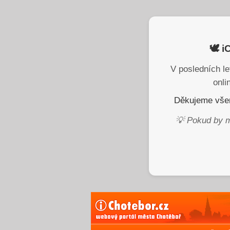
🕊️ 
V posledních le
onli
Děkujeme všem
💡 Pokud by m