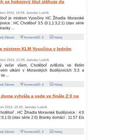
ch se hokejový titul stěhuje do
ben 2024, 18:09, Jaroslav Ludvík
ěboř je mistrem Vysočiny HC Žihadla Moravské
ovice : HC Chotěboř 3:5 (0:1,1:3,2:1) (stav série
Branky ...
lý článek
Komentářů:
0
Hokej
e mistrem KLM Vysočina v ledním
ben 2024, 21:26, Jaroslav Ludvík
ý večer všem, Chotěboř zvítězila ve třetím
lovém utkání v Moravských Budějovicích 5:3 a
se ...
lý článek
Komentářů:
0
Hokej
 doma vyhrála a vede ve finále 2:0 na
en 2024, 20:45, Jaroslav Ludvík
hotěboř . HC Žihadla Moravské Budějovice : 4:0
2:0,1:0) (stav série 2:0) Branky domácí : 11:57 Eis
lý článek
Komentářů:
0
Hokej