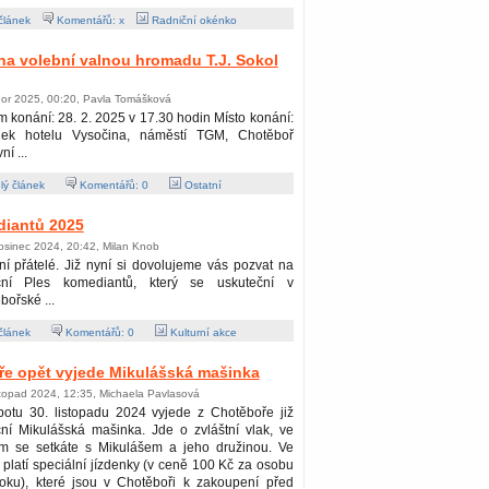
článek
Komentářů: x
Radniční okénko
a volební valnou hromadu T.J. Sokol
nor 2025, 00:20, Pavla Tomášková
 konání: 28. 2. 2025 v 17.30 hodin Místo konání:
nek hotelu Vysočina, náměstí TGM, Chotěboř
í ...
lý článek
Komentářů:
0
Ostatní
diantů 2025
osinec 2024, 20:42, Milan Knob
í přátelé. Již nyní si dovolujeme vás pozvat na
iční Ples komediantů, který se uskuteční v
bořské ...
článek
Komentářů:
0
Kulturní akce
ře opět vyjede Mikulášská mašinka
stopad 2024, 12:35, Michaela Pavlasová
botu 30. listopadu 2024 vyjede z Chotěboře již
ční Mikulášská mašinka. Jde o zvláštní vlak, ve
ém se setkáte s Mikulášem a jeho družinou. Ve
 platí speciální jízdenky (v ceně 100 Kč za osobu
roku), které jsou v Chotěboři k zakoupení před