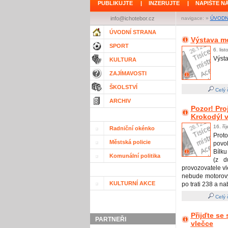
PUBLIKUJTE
|
INZERUJTE
|
NAPIŠTE N
info@ichotebor.cz
navigace: »
ÚVODN
ÚVODNÍ STRANA
Výstava m
SPORT
6. lis
Výst
KULTURA
ZAJÍMAVOSTI
ŠKOLSTVÍ
Celý 
ARCHIV
Pozor! Pr
Krokodýl v
16. ří
Radniční okénko
Prot
Městská policie
povo
Bílku
Komunální politika
(z d
provozovatele vl
nebude motorový
KULTURNÍ AKCE
po trati 238 a n
Celý 
Přijďte se
PARTNEŘI
vlečce