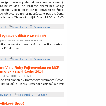
ku (při nástupu jinde pak ve vlaku samotném).
i za ně ve vlaku od Mikuláše obdrží mikulášský
 mohou všichni jejich držitelé navštívit ve Ždírci
Andělskou stezku“ a nefalšované peklo s čerty.
ek bude z Chotěboře odjíždět ve 13.00 a 15.00
článek
Komentářů: x
Radniční okénko
ní výstava vláčků v Chotěboři
topad 2024, 09:06, Michaela Pavlasová
ítřka do neděle máte možnost navštívit výstavu
ů v DDM Junior.
článek
Komentářů: x
Radniční okénko
 pro Violu Ruby Pejřimovskou na MČR
juniorek v rapid šachu 2024
jen 2024, 00:01, Petr Ďoubal
nci září proběhlo v Harrachově Mistrovství České
liky juniorů a juniorek (kategorie chlapců a dívek
lý článek
Komentářů:
0
Sport
avlíčkově Brodě