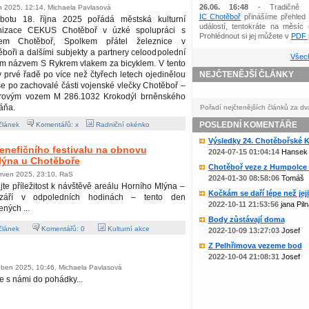
26.06. 16:48
- Tradičně 
en 2025, 12:14, Michaela Pavlasová
IC Chotěboř
přinášíme přehled 
botu 18. října 2025 pořádá městská kulturní
událostí, tentokráte na měsíc 
nizace CEKUS Chotěboř v úzké spolupráci s
Prohlédnout si jej můžete v
PDF p
em Chotěboř, Spolkem přátel železnice v
boři a dalšími subjekty a partnery celoodpolední
Všech
ým názvem S Rykrem vlakem za bicyklem. V tento
 prvé řadě po více než čtyřech letech ojedinělou
NEJČTENĚJŠÍ ČLÁNKY
t se po zachovalé části vojenské vlečky Chotěboř –
torovým vozem M 286.1032 Krokodýl brněnského
áňa.
Pořadí nejčtenějších článků za dv
POSLEDNÍ KOMENTÁŘE
článek
Komentářů: x
Radniční okénko
Výsledky 24. Chotěbořské Ko
benefičního festivalu na obnovu
2024-07-15 01:04:14
Hansek
lýna u Chotěboře
Chotěboř veze z Humpolce b
erven 2025, 23:10, RaS
2024-01-30 08:58:06
Tomáš
jte příležitost k návštěvě areálu Horního Mlýna –
Kočkám se daří lépe než jejic
září v odpoledních hodinách – tento den
2022-10-11 21:53:56
jana Piln
ených ...
Body zůstávají doma
článek
Komentářů:
0
Kulturní akce
2022-10-09 13:27:03
Josef
Z Pelhřimova vezeme bod
2022-10-04 21:08:31
Josef
uben 2025, 10:46, Michaela Pavlasová
e s námi do pohádky...