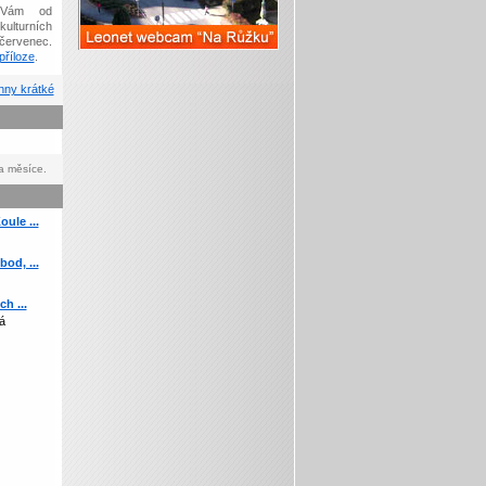
Vám od
kulturních
červenec.
říloze
.
ny krátké
a měsíce.
ule ...
od, ...
h ...
á