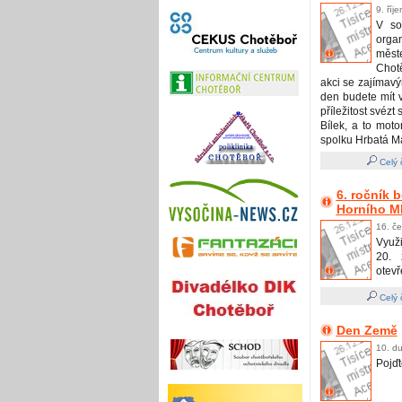
9. říj
V so
orga
měst
Chotě
akci se zajímav
den budete mít v
příležitost svéz
Bílek, a to mo
spolku Hrbatá M
Celý 
6. ročník 
Horního M
16. č
Využi
20. 
otevř
Celý 
Den Země
10. d
Pojďt