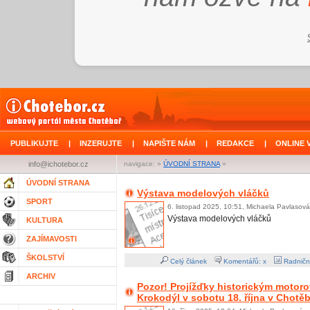
PUBLIKUJTE
|
INZERUJTE
|
NAPIŠTE NÁM
|
REDAKCE
|
ONLINE 
info@ichotebor.cz
navigace: »
ÚVODNÍ STRANA
»
ÚVODNÍ STRANA
Výstava modelových vláčků
SPORT
6. listopad 2025, 10:51, Michaela Pavlasová
Výstava modelových vláčků
KULTURA
ZAJÍMAVOSTI
ŠKOLSTVÍ
Celý článek
Komentářů: x
Radničn
ARCHIV
Pozor! Projížďky historickým moto
Krokodýl v sobotu 18. října v Chotě