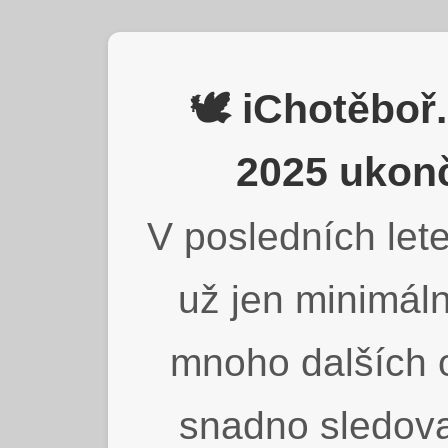
🕊️ iChotěbo
2025 ukonč
V posledních lete
už jen minimáln
mnoho dalších o
snadno sledova