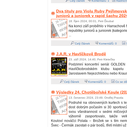
Celý článek
Komentářů: x
Radničn
Dva tituly pro Violu Ruby Pejřimov
juniorů a juniorek v rapid šachu 202
18. říjen 2024, 00:01, Petr Ďoubal
Na konci září proběhlo v Harrachově 
republiky juniorů a juniorek (kategori
...
Celý článek
Komentářů:
0
S
J.A.R. v Havlíčkově Brodě
23. září 2024, 14:40, Petr Kletečka
Podzimní koncertní seriál GOLDEN 
Havlíčkobrodském klubu kapelu
Jaroslavem Nejezchlebou nebo Kraus
Celý článek
Komentářů:
0
Co se dě
Výsledky 24. Chotěbořské Koule (20
13. červenec 2024, 23:49, Ondřej Pravda
Podruhé na obnovených kurtech s l
dost dobrým počasím si 30 sportovců
svou všestrannost v sedmi míčových
výborně zasportovalo, takže vel
Kouloví nováčci Polata – Brožek se s tím nemaz
Švec - Čermák zaostali o pár bodů, třetí místní už 