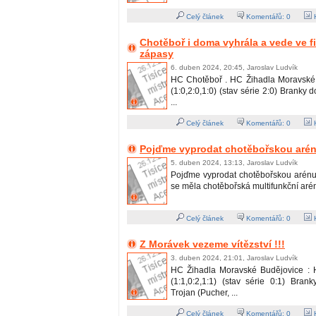
Celý článek
Komentářů:
0
H
Chotěboř i doma vyhrála a vede ve fi
zápasy
6. duben 2024, 20:45, Jaroslav Ludvík
HC Chotěboř . HC Žihadla Moravské 
(1:0,2:0,1:0) (stav série 2:0) Branky 
...
Celý článek
Komentářů:
0
H
Pojďme vyprodat chotěbořskou arénu
5. duben 2024, 13:13, Jaroslav Ludvík
Pojďme vyprodat chotěbořskou arénu !
se měla chotěbořská multifunkční aréna 
Celý článek
Komentářů:
0
H
Z Morávek vezeme vítězství !!!
3. duben 2024, 21:01, Jaroslav Ludvík
HC Žihadla Moravské Budějovice : 
(1:1,0:2,1:1) (stav série 0:1) Bran
Trojan (Pucher, ...
Celý článek
Komentářů:
0
H