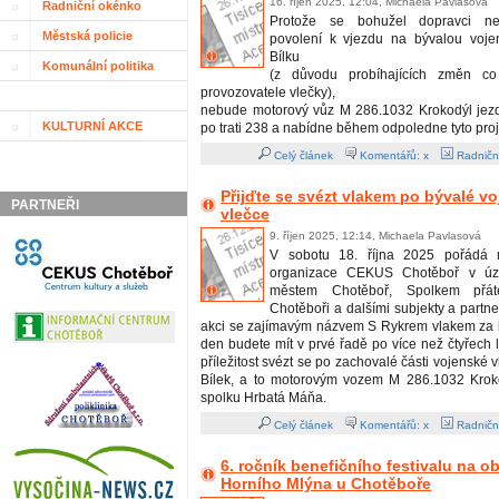
16. říjen 2025, 12:04, Michaela Pavlasová
Radniční okénko
Protože se bohužel dopravci nepo
Městská policie
povolení k vjezdu na bývalou voje
Bílku
Komunální politika
(z důvodu probíhajících změn co
provozovatele vlečky),
nebude motorový vůz M 286.1032 Krokodýl jezdi
KULTURNÍ AKCE
po trati 238 a nabídne během odpoledne tyto proj
Celý článek
Komentářů: x
Radničn
Přijďte se svézt vlakem po bývalé v
PARTNEŘI
vlečce
9. říjen 2025, 12:14, Michaela Pavlasová
V sobotu 18. října 2025 pořádá m
organizace CEKUS Chotěboř v úzk
městem Chotěboř, Spolkem přát
Chotěboři a dalšími subjekty a partn
akci se zajímavým názvem S Rykrem vlakem za b
den budete mít v prvé řadě po více než čtyřech 
příležitost svézt se po zachovalé části vojenské 
Bílek, a to motorovým vozem M 286.1032 Krok
spolku Hrbatá Máňa.
Celý článek
Komentářů: x
Radničn
6. ročník benefičního festivalu na 
Horního Mlýna u Chotěboře