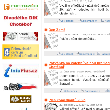
16. červen 2025, 23:10, RaS
Využijte příležitost k návštěvě areál
20. září v odpoledních hodiná
otevřených ...
Celý článek
Komentářů:
0
Kult
Den Země
10. duben 2025, 10:46, Michaela Pavlasová
Pojďte s námi do pohádky...
Celý článek
Komentářů: x
Radničn
Pozvánka na volební valnou hromadu
Chotěboř
15. únor 2025, 00:20, Pavla Tomášková
Datum konání: 28. 2. 2025 v 17.30 ho
salonek hotelu Vysočina, náměst
Správní ...
Celý článek
Komentářů:
0
O
Ples komediantů 2025
29. prosinec 2024, 20:42, Milan Knob
Vážení přátelé. Již nyní si dovoluj