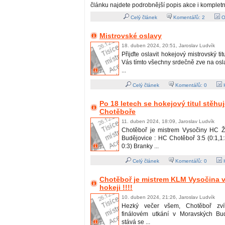
článku najdete podrobnější popis akce i kompletn
Celý článek
Komentářů:
2
O
Mistrovské oslavy
18. duben 2024, 20:51, Jaroslav Ludvík
Přijďte oslavit hokejový mistrovský ti
Vás tímto všechny srdečně zve na os
...
Celý článek
Komentářů:
0
H
Po 18 letech se hokejový titul stěhu
Chotěboře
11. duben 2024, 18:09, Jaroslav Ludvík
Chotěboř je mistrem Vysočiny HC Ž
Budějovice : HC Chotěboř 3:5 (0:1,1:3
0:3) Branky ...
Celý článek
Komentářů:
0
H
Chotěboř je mistrem KLM Vysočina v
hokeji !!!!
10. duben 2024, 21:26, Jaroslav Ludvík
Hezký večer všem, Chotěboř zvít
finálovém utkání v Moravských Bud
stává se ...