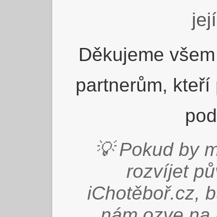
jej
Děkujeme všem 
partnerům, kteří
pod
💡 Pokud by m
rozvíjet p
iChotěboř.cz, 
nám ozve na