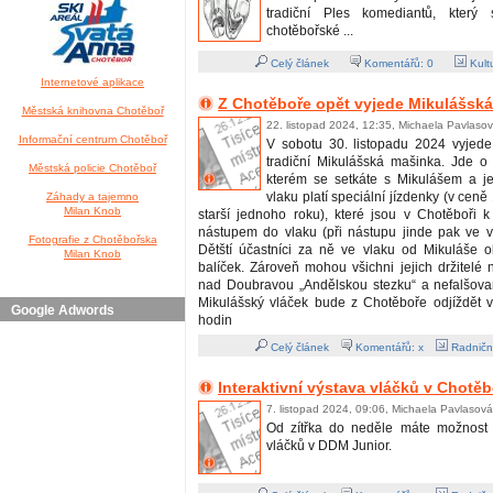
tradiční Ples komediantů, který
chotěbořské ...
Celý článek
Komentářů:
0
Kult
Internetové aplikace
Z Chotěboře opět vyjede Mikulášsk
Městská knihovna Chotěboř
22. listopad 2024, 12:35, Michaela Pavlaso
Informační centrum Chotěboř
V sobotu 30. listopadu 2024 vyjede
tradiční Mikulášská mašinka. Jde o 
Městská policie Chotěboř
kterém se setkáte s Mikulášem a j
vlaku platí speciální jízdenky (v cen
Záhady a tajemno
Milan Knob
starší jednoho roku), které jsou v Chotěboři 
nástupem do vlaku (při nástupu jinde pak ve 
Fotografie z Chotěbořska
Dětští účastníci za ně ve vlaku od Mikuláše o
Milan Knob
balíček. Zároveň mohou všichni jejich držitelé na
nad Doubravou „Andělskou stezku“ a nefalšovan
Mikulášský vláček bude z Chotěboře odjíždět 
Google Adwords
hodin
Celý článek
Komentářů: x
Radničn
Interaktivní výstava vláčků v Chotěb
7. listopad 2024, 09:06, Michaela Pavlasová
Od zítřka do neděle máte možnost n
vláčků v DDM Junior.