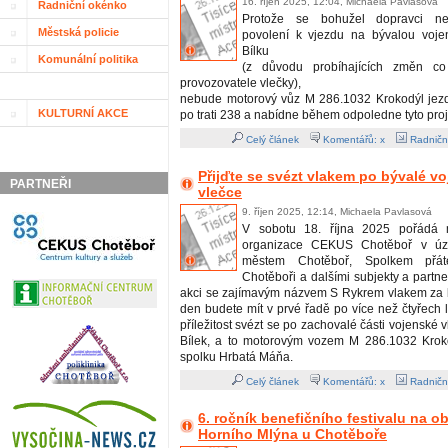
16. říjen 2025, 12:04, Michaela Pavlasová
Radniční okénko
Protože se bohužel dopravci nepo
Městská policie
povolení k vjezdu na bývalou voje
Bílku
Komunální politika
(z důvodu probíhajících změn co
provozovatele vlečky),
nebude motorový vůz M 286.1032 Krokodýl jezdi
KULTURNÍ AKCE
po trati 238 a nabídne během odpoledne tyto proj
Celý článek
Komentářů: x
Radničn
Přijďte se svézt vlakem po bývalé v
PARTNEŘI
vlečce
9. říjen 2025, 12:14, Michaela Pavlasová
V sobotu 18. října 2025 pořádá m
organizace CEKUS Chotěboř v úzk
městem Chotěboř, Spolkem přát
Chotěboři a dalšími subjekty a partn
akci se zajímavým názvem S Rykrem vlakem za b
den budete mít v prvé řadě po více než čtyřech 
příležitost svézt se po zachovalé části vojenské 
Bílek, a to motorovým vozem M 286.1032 Krok
spolku Hrbatá Máňa.
Celý článek
Komentářů: x
Radničn
6. ročník benefičního festivalu na 
Horního Mlýna u Chotěboře