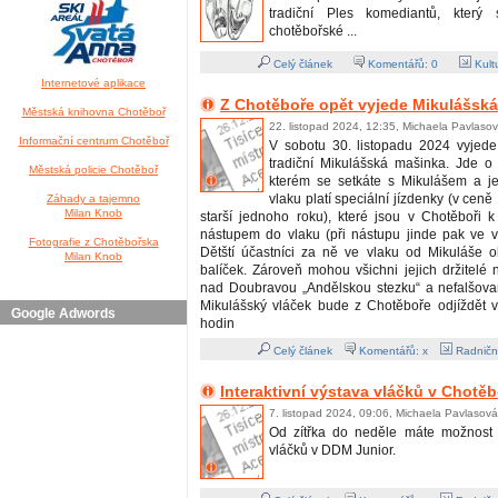
tradiční Ples komediantů, který
chotěbořské ...
Celý článek
Komentářů:
0
Kult
Internetové aplikace
Z Chotěboře opět vyjede Mikulášsk
Městská knihovna Chotěboř
22. listopad 2024, 12:35, Michaela Pavlaso
Informační centrum Chotěboř
V sobotu 30. listopadu 2024 vyjede
tradiční Mikulášská mašinka. Jde o 
Městská policie Chotěboř
kterém se setkáte s Mikulášem a j
vlaku platí speciální jízdenky (v cen
Záhady a tajemno
Milan Knob
starší jednoho roku), které jsou v Chotěboři 
nástupem do vlaku (při nástupu jinde pak ve 
Fotografie z Chotěbořska
Dětští účastníci za ně ve vlaku od Mikuláše o
Milan Knob
balíček. Zároveň mohou všichni jejich držitelé na
nad Doubravou „Andělskou stezku“ a nefalšovan
Mikulášský vláček bude z Chotěboře odjíždět 
Google Adwords
hodin
Celý článek
Komentářů: x
Radničn
Interaktivní výstava vláčků v Chotěb
7. listopad 2024, 09:06, Michaela Pavlasová
Od zítřka do neděle máte možnost n
vláčků v DDM Junior.