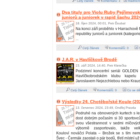
Celý článek
Komentářů: x
Radničn
Dva tituly pro Violu Ruby Pejřimov
juniorů a juniorek v rapid šachu 202
18. říjen 2024, 00:01, Petr Ďoubal
Na konci září proběhlo v Harrachově 
republiky juniorů a juniorek (kategori
...
Celý článek
Komentářů:
0
S
J.A.R. v Havlíčkově Brodě
23. září 2024, 14:40, Petr Kletečka
Podzimní koncertní seriál GOLDEN 
Havlíčkobrodském klubu kapelu
Jaroslavem Nejezchlebou nebo Kraus
Celý článek
Komentářů:
0
Co se dě
Výsledky 24. Chotěbořské Koule (20
13. červenec 2024, 23:49, Ondřej Pravda
Podruhé na obnovených kurtech s l
dost dobrým počasím si 30 sportovců
svou všestrannost v sedmi míčových
výborně zasportovalo, takže vel
Kouloví nováčci Polata – Brožek se s tím nemaz
Švec - Čermák zaostali o pár bodů, třetí místní už 