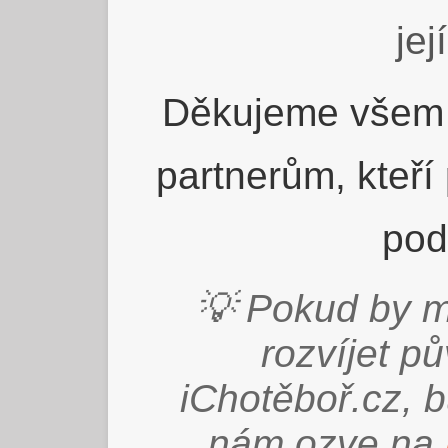
jej
Děkujeme všem 
partnerům, kteří
pod
💡 Pokud by m
rozvíjet p
iChotěboř.cz, 
nám ozve na