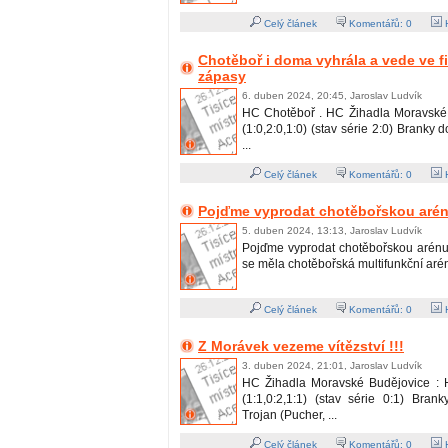
Celý článek
Komentářů:
0
H
Chotěboř i doma vyhrála a vede ve fi
zápasy
6. duben 2024, 20:45, Jaroslav Ludvík
HC Chotěboř . HC Žihadla Moravské 
(1:0,2:0,1:0) (stav série 2:0) Branky 
...
Celý článek
Komentářů:
0
H
Pojďme vyprodat chotěbořskou arénu
5. duben 2024, 13:13, Jaroslav Ludvík
Pojďme vyprodat chotěbořskou arénu !
se měla chotěbořská multifunkční aréna 
Celý článek
Komentářů:
0
H
Z Morávek vezeme vítězství !!!
3. duben 2024, 21:01, Jaroslav Ludvík
HC Žihadla Moravské Budějovice : 
(1:1,0:2,1:1) (stav série 0:1) Bran
Trojan (Pucher, ...
Celý článek
Komentářů:
0
H