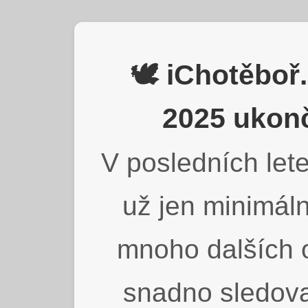
🕊️ iChotěbo
2025 ukonč
V posledních lete
už jen minimáln
mnoho dalších o
snadno sledova