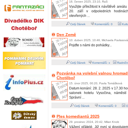
16. červen 2025, 23:10, RaS
Využijte příležitost k návštěvě areál
20. září v odpoledních hodiná
otevřených ...
Celý článek
Komentářů:
0
Kult
Den Země
10. duben 2025, 10:46, Michaela Pavlasová
Pojďte s námi do pohádky...
Celý článek
Komentářů: x
Radničn
Pozvánka na volební valnou hromadu
Chotěboř
15. únor 2025, 00:20, Pavla Tomášková
Datum konání: 28. 2. 2025 v 17.30 ho
salonek hotelu Vysočina, náměst
Správní ...
Celý článek
Komentářů:
0
O
Ples komediantů 2025
29. prosinec 2024, 20:42, Milan Knob
Vážení přátelé. Již nyní si dovoluj