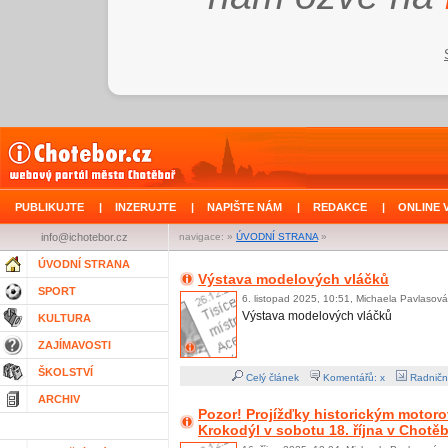
PUBLIKUJTE
|
INZERUJTE
|
NAPIŠTE NÁM
|
REDAKCE
|
ONLINE 
info@ichotebor.cz
navigace: »
ÚVODNÍ STRANA
»
ÚVODNÍ STRANA
Výstava modelových vláčků
SPORT
6. listopad 2025, 10:51, Michaela Pavlasová
Výstava modelových vláčků
KULTURA
ZAJÍMAVOSTI
ŠKOLSTVÍ
Celý článek
Komentářů: x
Radničn
ARCHIV
Pozor! Projížďky historickým moto
Krokodýl v sobotu 18. října v Chotě