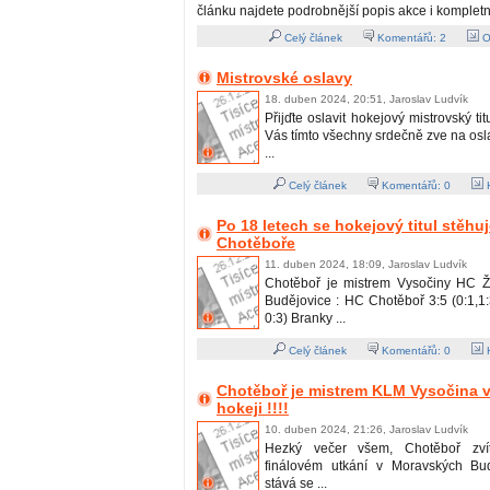
článku najdete podrobnější popis akce i kompletn
Celý článek
Komentářů:
2
O
Mistrovské oslavy
18. duben 2024, 20:51, Jaroslav Ludvík
Přijďte oslavit hokejový mistrovský ti
Vás tímto všechny srdečně zve na os
...
Celý článek
Komentářů:
0
H
Po 18 letech se hokejový titul stěhu
Chotěboře
11. duben 2024, 18:09, Jaroslav Ludvík
Chotěboř je mistrem Vysočiny HC Ž
Budějovice : HC Chotěboř 3:5 (0:1,1:3
0:3) Branky ...
Celý článek
Komentářů:
0
H
Chotěboř je mistrem KLM Vysočina v
hokeji !!!!
10. duben 2024, 21:26, Jaroslav Ludvík
Hezký večer všem, Chotěboř zvít
finálovém utkání v Moravských Bud
stává se ...