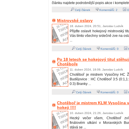
článku najdete podrobnější popis akce i kompletn
Celý článek
Komentářů:
2
O
Mistrovské oslavy
18. duben 2024, 20:51, Jaroslav Ludvík
Přijďte oslavit hokejový mistrovský ti
Vás tímto všechny srdečně zve na os
...
Celý článek
Komentářů:
0
H
Po 18 letech se hokejový titul stěhu
Chotěboře
11. duben 2024, 18:09, Jaroslav Ludvík
Chotěboř je mistrem Vysočiny HC Ž
Budějovice : HC Chotěboř 3:5 (0:1,1:3
0:3) Branky ...
Celý článek
Komentářů:
0
H
Chotěboř je mistrem KLM Vysočina v
hokeji !!!!
10. duben 2024, 21:26, Jaroslav Ludvík
Hezký večer všem, Chotěboř zvít
finálovém utkání v Moravských Bud
stává se ...