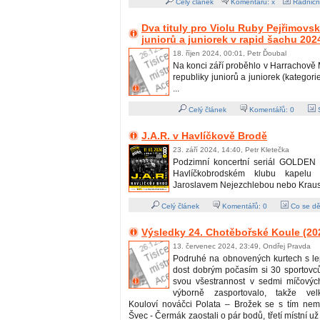
Celý článek
Komentářů: x
Radničn
Dva tituly pro Violu Ruby Pejřimov
juniorů a juniorek v rapid šachu 202
18. říjen 2024, 00:01, Petr Ďoubal
Na konci září proběhlo v Harrachově 
republiky juniorů a juniorek (kategori
...
Celý článek
Komentářů:
0
S
J.A.R. v Havlíčkově Brodě
23. září 2024, 14:40, Petr Kletečka
Podzimní koncertní seriál GOLDEN 
Havlíčkobrodském klubu kapelu
Jaroslavem Nejezchlebou nebo Kraus
Celý článek
Komentářů:
0
Co se dě
Výsledky 24. Chotěbořské Koule (20
13. červenec 2024, 23:49, Ondřej Pravda
Podruhé na obnovených kurtech s l
dost dobrým počasím si 30 sportovců
svou všestrannost v sedmi míčových
výborně zasportovalo, takže vel
Kouloví nováčci Polata – Brožek se s tím nemaz
Švec - Čermák zaostali o pár bodů, třetí místní už 