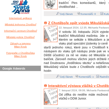
tradiční Ples komediantů, který
chotěbořské ...
Celý článek
Komentářů:
0
Kult
Internetové aplikace
Z Chotěboře opět vyjede Mikulášsk
Městská knihovna Chotěboř
22. listopad 2024, 12:35, Michaela Pavlaso
Informační centrum Chotěboř
V sobotu 30. listopadu 2024 vyjede
tradiční Mikulášská mašinka. Jde o 
Městská policie Chotěboř
kterém se setkáte s Mikulášem a j
vlaku platí speciální jízdenky (v cen
Záhady a tajemno
Milan Knob
starší jednoho roku), které jsou v Chotěboři 
nástupem do vlaku (při nástupu jinde pak ve 
Fotografie z Chotěbořska
Dětští účastníci za ně ve vlaku od Mikuláše o
Milan Knob
balíček. Zároveň mohou všichni jejich držitelé na
nad Doubravou „Andělskou stezku“ a nefalšovan
Mikulášský vláček bude z Chotěboře odjíždět 
Google Adwords
hodin
Celý článek
Komentářů: x
Radničn
Interaktivní výstava vláčků v Chotěb
7. listopad 2024, 09:06, Michaela Pavlasová
Od zítřka do neděle máte možnost n
vláčků v DDM Junior.