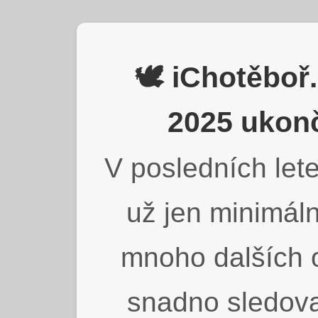
🕊️ iChotěbo
2025 ukonč
V posledních lete
už jen minimáln
mnoho dalších o
snadno sledova