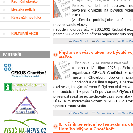
16. říjen 2025, 12:04, Michaela Pavlasová
Radniční okénko
Protože se bohužel dopravci nepo
Městská policie
povolení k vjezdu na bývalou voje
Bílku
Komunální politika
(z důvodu probíhajících změn co
provozovatele vlečky),
nebude motorový vůz M 286.1032 Krokodýl jezdi
KULTURNÍ AKCE
po trati 238 a nabídne během odpoledne tyto proj
Celý článek
Komentářů: x
Radničn
Přijďte se svézt vlakem po bývalé v
PARTNEŘI
vlečce
9. říjen 2025, 12:14, Michaela Pavlasová
V sobotu 18. října 2025 pořádá m
organizace CEKUS Chotěboř v úzk
městem Chotěboř, Spolkem přát
Chotěboři a dalšími subjekty a partn
akci se zajímavým názvem S Rykrem vlakem za b
den budete mít v prvé řadě po více než čtyřech 
příležitost svézt se po zachovalé části vojenské 
Bílek, a to motorovým vozem M 286.1032 Krok
spolku Hrbatá Máňa.
Celý článek
Komentářů: x
Radničn
6. ročník benefičního festivalu na 
Horního Mlýna u Chotěboře