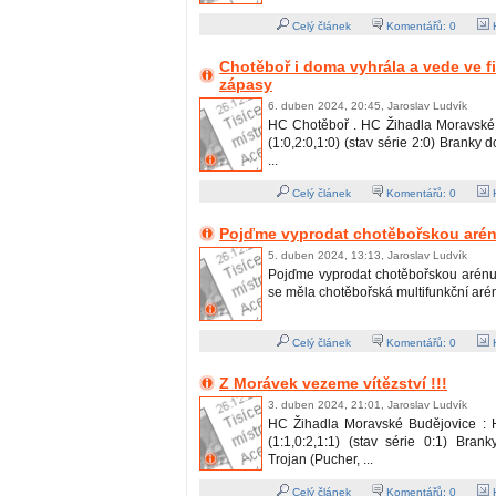
Celý článek
Komentářů:
0
H
Chotěboř i doma vyhrála a vede ve fi
zápasy
6. duben 2024, 20:45, Jaroslav Ludvík
HC Chotěboř . HC Žihadla Moravské 
(1:0,2:0,1:0) (stav série 2:0) Branky 
...
Celý článek
Komentářů:
0
H
Pojďme vyprodat chotěbořskou arénu
5. duben 2024, 13:13, Jaroslav Ludvík
Pojďme vyprodat chotěbořskou arénu !
se měla chotěbořská multifunkční aréna 
Celý článek
Komentářů:
0
H
Z Morávek vezeme vítězství !!!
3. duben 2024, 21:01, Jaroslav Ludvík
HC Žihadla Moravské Budějovice : 
(1:1,0:2,1:1) (stav série 0:1) Bran
Trojan (Pucher, ...
Celý článek
Komentářů:
0
H