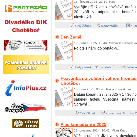
16. červen 2025, 23:10, RaS
Využijte příležitost k návštěvě areál
20. září v odpoledních hodiná
otevřených ...
Celý článek
Komentářů:
0
Kult
Den Země
10. duben 2025, 10:46, Michaela Pavlasová
Pojďte s námi do pohádky...
Celý článek
Komentářů: x
Radničn
Pozvánka na volební valnou hromadu
Chotěboř
15. únor 2025, 00:20, Pavla Tomášková
Datum konání: 28. 2. 2025 v 17.30 ho
salonek hotelu Vysočina, náměst
Správní ...
Celý článek
Komentářů:
0
O
Ples komediantů 2025
29. prosinec 2024, 20:42, Milan Knob
Vážení přátelé. Již nyní si dovoluj