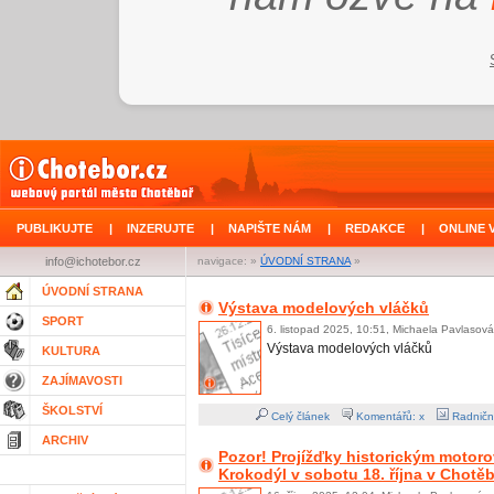
PUBLIKUJTE
|
INZERUJTE
|
NAPIŠTE NÁM
|
REDAKCE
|
ONLINE 
info@ichotebor.cz
navigace: »
ÚVODNÍ STRANA
»
ÚVODNÍ STRANA
Výstava modelových vláčků
SPORT
6. listopad 2025, 10:51, Michaela Pavlasová
Výstava modelových vláčků
KULTURA
ZAJÍMAVOSTI
ŠKOLSTVÍ
Celý článek
Komentářů: x
Radničn
ARCHIV
Pozor! Projížďky historickým moto
Krokodýl v sobotu 18. října v Chotě