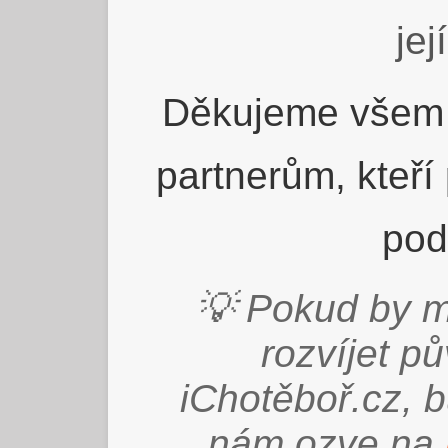
jej
Děkujeme všem 
partnerům, kteří
pod
💡 Pokud by m
rozvíjet p
iChotěboř.cz, 
nám ozve na