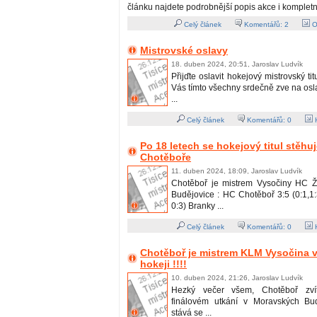
článku najdete podrobnější popis akce i kompletn
Celý článek
Komentářů:
2
O
Mistrovské oslavy
18. duben 2024, 20:51, Jaroslav Ludvík
Přijďte oslavit hokejový mistrovský ti
Vás tímto všechny srdečně zve na os
...
Celý článek
Komentářů:
0
H
Po 18 letech se hokejový titul stěhu
Chotěboře
11. duben 2024, 18:09, Jaroslav Ludvík
Chotěboř je mistrem Vysočiny HC Ž
Budějovice : HC Chotěboř 3:5 (0:1,1:3
0:3) Branky ...
Celý článek
Komentářů:
0
H
Chotěboř je mistrem KLM Vysočina v
hokeji !!!!
10. duben 2024, 21:26, Jaroslav Ludvík
Hezký večer všem, Chotěboř zvít
finálovém utkání v Moravských Bud
stává se ...