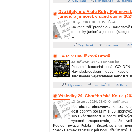
Celý článek
Komentářů: x
Radničn
Dva tituly pro Violu Ruby Pejřimov
juniorů a juniorek v rapid šachu 202
18. říjen 2024, 00:01, Petr Ďoubal
Na konci září proběhlo v Harrachově 
republiky juniorů a juniorek (kategori
...
Celý článek
Komentářů:
0
S
J.A.R. v Havlíčkově Brodě
23. září 2024, 14:40, Petr Kletečka
Podzimní koncertní seriál GOLDEN 
Havlíčkobrodském klubu kapelu
Jaroslavem Nejezchlebou nebo Kraus
Celý článek
Komentářů:
0
Co se dě
Výsledky 24. Chotěbořské Koule (20
13. červenec 2024, 23:49, Ondřej Pravda
Podruhé na obnovených kurtech s l
dost dobrým počasím si 30 sportovců
svou všestrannost v sedmi míčových
výborně zasportovalo, takže vel
Kouloví nováčci Polata – Brožek se s tím nemaz
Švec - Čermák zaostali o pár bodů, třetí místní už 