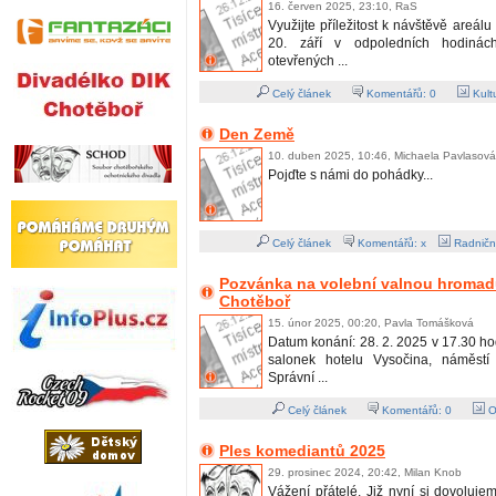
16. červen 2025, 23:10, RaS
Využijte příležitost k návštěvě areál
20. září v odpoledních hodiná
otevřených ...
Celý článek
Komentářů:
0
Kult
Den Země
10. duben 2025, 10:46, Michaela Pavlasová
Pojďte s námi do pohádky...
Celý článek
Komentářů: x
Radničn
Pozvánka na volební valnou hromadu
Chotěboř
15. únor 2025, 00:20, Pavla Tomášková
Datum konání: 28. 2. 2025 v 17.30 ho
salonek hotelu Vysočina, náměst
Správní ...
Celý článek
Komentářů:
0
O
Ples komediantů 2025
29. prosinec 2024, 20:42, Milan Knob
Vážení přátelé. Již nyní si dovoluj