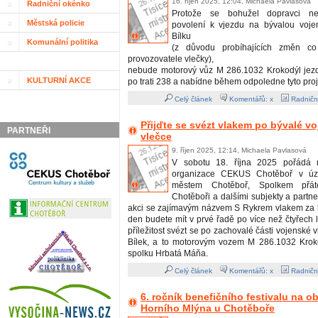
16. říjen 2025, 12:04, Michaela Pavlasová
Radniční okénko
Protože se bohužel dopravci nepo
Městská policie
povolení k vjezdu na bývalou voje
Bílku
Komunální politika
(z důvodu probíhajících změn co
provozovatele vlečky),
nebude motorový vůz M 286.1032 Krokodýl jezdi
KULTURNÍ AKCE
po trati 238 a nabídne během odpoledne tyto proj
Celý článek
Komentářů: x
Radničn
Přijďte se svézt vlakem po bývalé v
PARTNEŘI
vlečce
9. říjen 2025, 12:14, Michaela Pavlasová
V sobotu 18. října 2025 pořádá m
organizace CEKUS Chotěboř v úzk
městem Chotěboř, Spolkem přát
Chotěboři a dalšími subjekty a partn
akci se zajímavým názvem S Rykrem vlakem za b
den budete mít v prvé řadě po více než čtyřech 
příležitost svézt se po zachovalé části vojenské 
Bílek, a to motorovým vozem M 286.1032 Krok
spolku Hrbatá Máňa.
Celý článek
Komentářů: x
Radničn
6. ročník benefičního festivalu na 
Horního Mlýna u Chotěboře