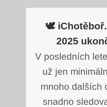
🕊️ iChotěbo
2025 ukonč
V posledních lete
už jen minimáln
mnoho dalších o
snadno sledova