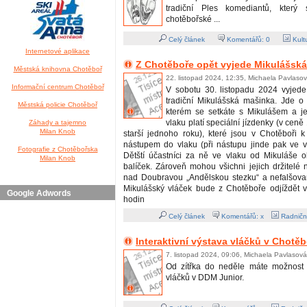
tradiční Ples komediantů, který
chotěbořské ...
Celý článek
Komentářů:
0
Kult
Internetové aplikace
Z Chotěboře opět vyjede Mikulášsk
Městská knihovna Chotěboř
22. listopad 2024, 12:35, Michaela Pavlaso
Informační centrum Chotěboř
V sobotu 30. listopadu 2024 vyjede
tradiční Mikulášská mašinka. Jde o 
Městská policie Chotěboř
kterém se setkáte s Mikulášem a j
vlaku platí speciální jízdenky (v cen
Záhady a tajemno
Milan Knob
starší jednoho roku), které jsou v Chotěboři 
nástupem do vlaku (při nástupu jinde pak ve 
Fotografie z Chotěbořska
Dětští účastníci za ně ve vlaku od Mikuláše o
Milan Knob
balíček. Zároveň mohou všichni jejich držitelé na
nad Doubravou „Andělskou stezku“ a nefalšovan
Mikulášský vláček bude z Chotěboře odjíždět 
Google Adwords
hodin
Celý článek
Komentářů: x
Radničn
Interaktivní výstava vláčků v Chotěb
7. listopad 2024, 09:06, Michaela Pavlasová
Od zítřka do neděle máte možnost n
vláčků v DDM Junior.