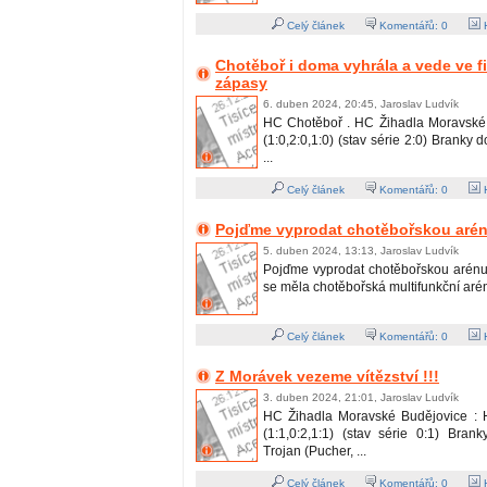
Celý článek
Komentářů:
0
H
Chotěboř i doma vyhrála a vede ve fi
zápasy
6. duben 2024, 20:45, Jaroslav Ludvík
HC Chotěboř . HC Žihadla Moravské 
(1:0,2:0,1:0) (stav série 2:0) Branky 
...
Celý článek
Komentářů:
0
H
Pojďme vyprodat chotěbořskou arénu
5. duben 2024, 13:13, Jaroslav Ludvík
Pojďme vyprodat chotěbořskou arénu !
se měla chotěbořská multifunkční aréna 
Celý článek
Komentářů:
0
H
Z Morávek vezeme vítězství !!!
3. duben 2024, 21:01, Jaroslav Ludvík
HC Žihadla Moravské Budějovice : 
(1:1,0:2,1:1) (stav série 0:1) Bran
Trojan (Pucher, ...
Celý článek
Komentářů:
0
H