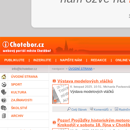
PUBLIKUJTE
|
INZERUJTE
|
NAPIŠTE NÁM
|
REDAKCE
|
ONLINE 
info@ichotebor.cz
navigace: »
ÚVODNÍ STRANA
»
ÚVODNÍ STRANA
Výstava modelových vláčků
SPORT
6. listopad 2025, 10:51, Michaela Pavlasová
Výstava modelových vláčků
KULTURA
ZAJÍMAVOSTI
ŠKOLSTVÍ
Celý článek
Komentářů: x
Radničn
ARCHIV
Pozor! Projížďky historickým moto
Krokodýl v sobotu 18. října v Chotě