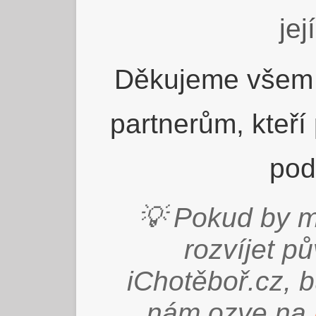
jej
Děkujeme všem 
partnerům, kteří
pod
💡 Pokud by m
rozvíjet p
iChotěboř.cz, 
nám ozve na