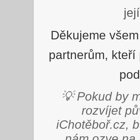
jej
Děkujeme všem 
partnerům, kteří
pod
💡 Pokud by m
rozvíjet p
iChotěboř.cz, 
nám ozve na