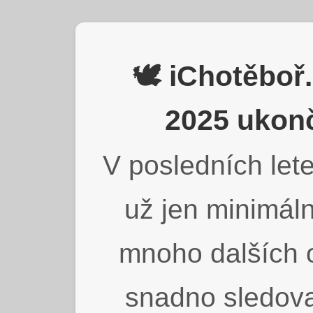
🕊️ iChotěbo
2025 ukonč
V posledních lete
už jen minimáln
mnoho dalších o
snadno sledova