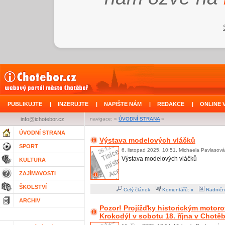
PUBLIKUJTE
|
INZERUJTE
|
NAPIŠTE NÁM
|
REDAKCE
|
ONLINE 
info@ichotebor.cz
navigace: »
ÚVODNÍ STRANA
»
ÚVODNÍ STRANA
Výstava modelových vláčků
SPORT
6. listopad 2025, 10:51, Michaela Pavlasová
Výstava modelových vláčků
KULTURA
ZAJÍMAVOSTI
ŠKOLSTVÍ
Celý článek
Komentářů: x
Radničn
ARCHIV
Pozor! Projížďky historickým moto
Krokodýl v sobotu 18. října v Chotě