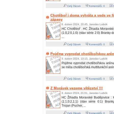
Celý článek
Komentářů:
0
H
Chotěboř i doma vyhrála a vede ve fi
zápasy
6. duben 2024, 20:45, Jaroslav Ludvík
HC Chotěboř . HC Žihadla Moravské 
(1:0,2:0,1:0) (stav série 2:0) Branky 
...
Celý článek
Komentářů:
0
H
Pojďme vyprodat chotěbořskou arénu
5. duben 2024, 13:13, Jaroslav Ludvík
Pojďme vyprodat chotěbořskou arénu !
se měla chotěbořská multifunkční aréna 
Celý článek
Komentářů:
0
H
Z Morávek vezeme vítězství !!!
3. duben 2024, 21:01, Jaroslav Ludvík
HC Žihadla Moravské Budějovice : 
(1:1,0:2,1:1) (stav série 0:1) Bran
Trojan (Pucher, ...
Celý článek
Komentářů:
0
H