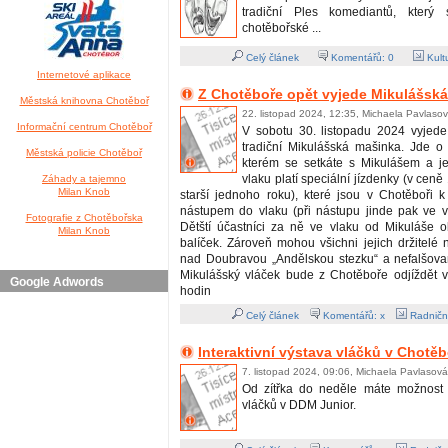
tradiční Ples komediantů, který
chotěbořské ...
Celý článek
Komentářů:
0
Kult
Internetové aplikace
Z Chotěboře opět vyjede Mikulášsk
Městská knihovna Chotěboř
22. listopad 2024, 12:35, Michaela Pavlaso
Informační centrum Chotěboř
V sobotu 30. listopadu 2024 vyjede
tradiční Mikulášská mašinka. Jde o 
Městská policie Chotěboř
kterém se setkáte s Mikulášem a j
vlaku platí speciální jízdenky (v cen
Záhady a tajemno
Milan Knob
starší jednoho roku), které jsou v Chotěboři 
nástupem do vlaku (při nástupu jinde pak ve 
Fotografie z Chotěbořska
Dětští účastníci za ně ve vlaku od Mikuláše o
Milan Knob
balíček. Zároveň mohou všichni jejich držitelé na
nad Doubravou „Andělskou stezku“ a nefalšovan
Mikulášský vláček bude z Chotěboře odjíždět 
Google Adwords
hodin
Celý článek
Komentářů: x
Radničn
Interaktivní výstava vláčků v Chotěb
7. listopad 2024, 09:06, Michaela Pavlasová
Od zítřka do neděle máte možnost n
vláčků v DDM Junior.