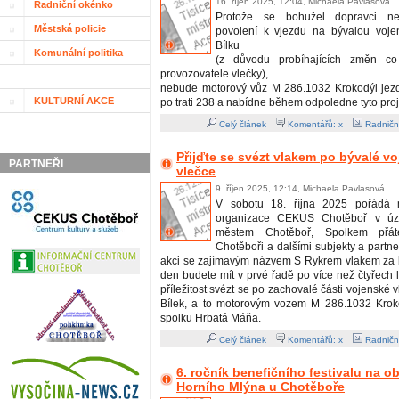
16. říjen 2025, 12:04, Michaela Pavlasová
Radniční okénko
Protože se bohužel dopravci nepo
Městská policie
povolení k vjezdu na bývalou voje
Bílku
Komunální politika
(z důvodu probíhajících změn co
provozovatele vlečky),
nebude motorový vůz M 286.1032 Krokodýl jezdi
KULTURNÍ AKCE
po trati 238 a nabídne během odpoledne tyto proj
Celý článek
Komentářů: x
Radničn
Přijďte se svézt vlakem po bývalé v
PARTNEŘI
vlečce
9. říjen 2025, 12:14, Michaela Pavlasová
V sobotu 18. října 2025 pořádá m
organizace CEKUS Chotěboř v úzk
městem Chotěboř, Spolkem přát
Chotěboři a dalšími subjekty a partn
akci se zajímavým názvem S Rykrem vlakem za b
den budete mít v prvé řadě po více než čtyřech 
příležitost svézt se po zachovalé části vojenské 
Bílek, a to motorovým vozem M 286.1032 Krok
spolku Hrbatá Máňa.
Celý článek
Komentářů: x
Radničn
6. ročník benefičního festivalu na 
Horního Mlýna u Chotěboře