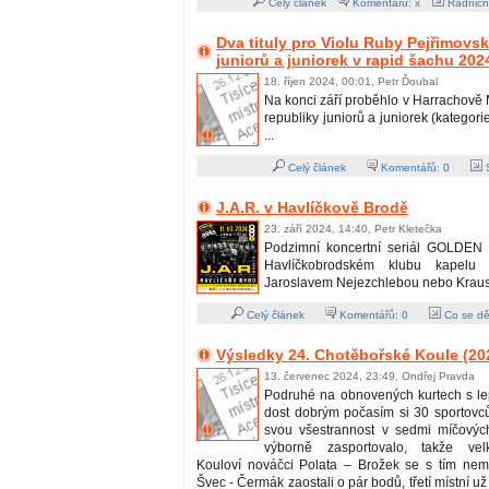
Celý článek
Komentářů: x
Radničn
Dva tituly pro Violu Ruby Pejřimov
juniorů a juniorek v rapid šachu 202
18. říjen 2024, 00:01, Petr Ďoubal
Na konci září proběhlo v Harrachově 
republiky juniorů a juniorek (kategori
...
Celý článek
Komentářů:
0
S
J.A.R. v Havlíčkově Brodě
23. září 2024, 14:40, Petr Kletečka
Podzimní koncertní seriál GOLDEN 
Havlíčkobrodském klubu kapelu
Jaroslavem Nejezchlebou nebo Kraus
Celý článek
Komentářů:
0
Co se dě
Výsledky 24. Chotěbořské Koule (20
13. červenec 2024, 23:49, Ondřej Pravda
Podruhé na obnovených kurtech s l
dost dobrým počasím si 30 sportovců
svou všestrannost v sedmi míčových
výborně zasportovalo, takže vel
Kouloví nováčci Polata – Brožek se s tím nemaz
Švec - Čermák zaostali o pár bodů, třetí místní už 