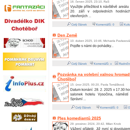
16. červen 2025, 23:10, RaS
Využijte příležitost k návštěvě areál
20. září v odpoledních hodiná
otevřených ...
Celý článek
Komentářů:
0
Kult
Den Země
10. duben 2025, 10:46, Michaela Pavlasová
Pojďte s námi do pohádky...
Celý článek
Komentářů: x
Radničn
Pozvánka na volební valnou hromadu
Chotěboř
15. únor 2025, 00:20, Pavla Tomášková
Datum konání: 28. 2. 2025 v 17.30 ho
salonek hotelu Vysočina, náměst
Správní ...
Celý článek
Komentářů:
0
O
Ples komediantů 2025
29. prosinec 2024, 20:42, Milan Knob
Vážení přátelé. Již nyní si dovoluj