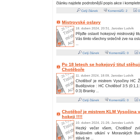
článku najdete podrobnější popis akce i kompletn
Celý článek
Komentářů:
2
O
Mistrovské oslavy
18. duben 2024, 20:51, Jaroslav Ludvík
Přijďte oslavit hokejový mistrovský ti
Vás tímto všechny srdečně zve na os
...
Celý článek
Komentářů:
0
H
Po 18 letech se hokejový titul stěhu
Chotěboře
11. duben 2024, 18:09, Jaroslav Ludvík
Chotěboř je mistrem Vysočiny HC Ž
Budějovice : HC Chotěboř 3:5 (0:1,1:3
0:3) Branky ...
Celý článek
Komentářů:
0
H
Chotěboř je mistrem KLM Vysočina v
hokeji !!!!
10. duben 2024, 21:26, Jaroslav Ludvík
Hezký večer všem, Chotěboř zvít
finálovém utkání v Moravských Bud
stává se ...